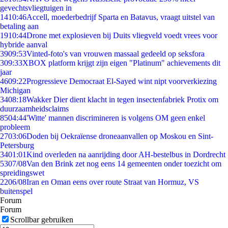
gevechtsvliegtuigen in
14
10:46
Accell, moederbedrijf Sparta en Batavus, vraagt uitstel van
betaling aan
19
10:44
Drone met explosieven bij Duits vliegveld voedt vrees voor
hybride aanval
39
09:53
Vinted-foto's van vrouwen massaal gedeeld op seksfora
3
09:33
XBOX platform krijgt zijn eigen "Platinum" achievements dit
jaar
46
09:22
Progressieve Democraat El-Sayed wint nipt voorverkiezing
Michigan
34
08:18
Wakker Dier dient klacht in tegen insectenfabriek Protix om
duurzaamheidsclaims
85
04:44
'Witte' mannen discrimineren is volgens OM geen enkel
probleem
27
03:06
Doden bij Oekraïense droneaanvallen op Moskou en Sint-
Petersburg
34
01:01
Kind overleden na aanrijding door AH-bestelbus in Dordrecht
53
07/08
Van den Brink zet nog eens 14 gemeenten onder toezicht om
spreidingswet
22
06/08
Iran en Oman eens over route Straat van Hormuz, VS
buitenspel
Forum
Forum
Scrollbar gebruiken