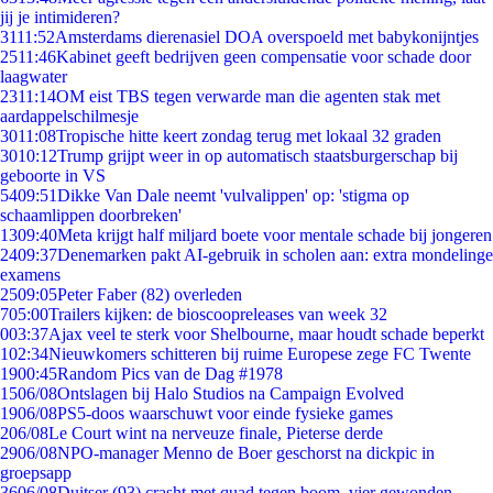
jij je intimideren?
31
11:52
Amsterdams dierenasiel DOA overspoeld met babykonijntjes
25
11:46
Kabinet geeft bedrijven geen compensatie voor schade door
laagwater
23
11:14
OM eist TBS tegen verwarde man die agenten stak met
aardappelschilmesje
30
11:08
Tropische hitte keert zondag terug met lokaal 32 graden
30
10:12
Trump grijpt weer in op automatisch staatsburgerschap bij
geboorte in VS
54
09:51
Dikke Van Dale neemt 'vulvalippen' op: 'stigma op
schaamlippen doorbreken'
13
09:40
Meta krijgt half miljard boete voor mentale schade bij jongeren
24
09:37
Denemarken pakt AI-gebruik in scholen aan: extra mondelinge
examens
25
09:05
Peter Faber (82) overleden
7
05:00
Trailers kijken: de bioscoopreleases van week 32
0
03:37
Ajax veel te sterk voor Shelbourne, maar houdt schade beperkt
1
02:34
Nieuwkomers schitteren bij ruime Europese zege FC Twente
19
00:45
Random Pics van de Dag #1978
15
06/08
Ontslagen bij Halo Studios na Campaign Evolved
19
06/08
PS5-doos waarschuwt voor einde fysieke games
2
06/08
Le Court wint na nerveuze finale, Pieterse derde
29
06/08
NPO-manager Menno de Boer geschorst na dickpic in
groepsapp
36
06/08
Duitser (93) crasht met quad tegen boom, vier gewonden