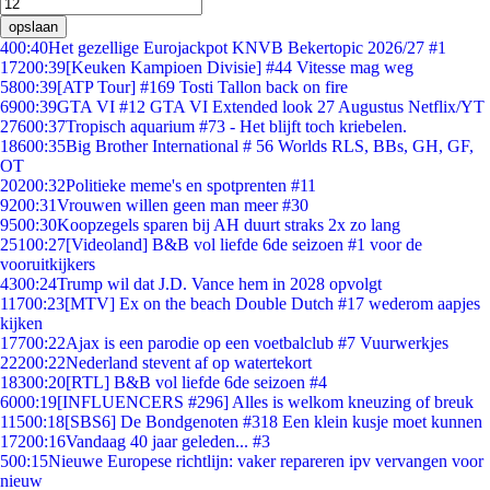
opslaan
4
00:40
Het gezellige Eurojackpot KNVB Bekertopic 2026/27 #1
172
00:39
[Keuken Kampioen Divisie] #44 Vitesse mag weg
58
00:39
[ATP Tour] #169 Tosti Tallon back on fire
69
00:39
GTA VI #12 GTA VI Extended look 27 Augustus Netflix/YT
276
00:37
Tropisch aquarium #73 - Het blijft toch kriebelen.
186
00:35
Big Brother International # 56 Worlds RLS, BBs, GH, GF,
OT
202
00:32
Politieke meme's en spotprenten #11
92
00:31
Vrouwen willen geen man meer #30
95
00:30
Koopzegels sparen bij AH duurt straks 2x zo lang
251
00:27
[Videoland] B&B vol liefde 6de seizoen #1 voor de
vooruitkijkers
43
00:24
Trump wil dat J.D. Vance hem in 2028 opvolgt
117
00:23
[MTV] Ex on the beach Double Dutch #17 wederom aapjes
kijken
177
00:22
Ajax is een parodie op een voetbalclub #7 Vuurwerkjes
222
00:22
Nederland stevent af op watertekort
183
00:20
[RTL] B&B vol liefde 6de seizoen #4
60
00:19
[INFLUENCERS #296] Alles is welkom kneuzing of breuk
115
00:18
[SBS6] De Bondgenoten #318 Een klein kusje moet kunnen
172
00:16
Vandaag 40 jaar geleden... #3
5
00:15
Nieuwe Europese richtlijn: vaker repareren ipv vervangen voor
nieuw