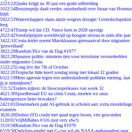
22
23:22
Quake krijgt na 30 jaar een gratis uitbreiding
10
22:54
Benzineprijs daalt verder, onzekerheid over Straat van Hormuz
blijft
59
22:53
Waterschappen slaan alarm wegens droogte: Gereedschapskist
leeg
47
22:43
Trump wil dat J.D. Vance hem in 2028 opvolgt
26
22:42
Voedselprijzen wereldwijd op hoogste niveau in ruim drie jaar
34
22:32
Ceuta-leider noemt Marokkaanse grensaanval door migranten
'gruweldaad'
38
22:29
Random Pics van de Dag #1977
38
22:28
Spaanse politie: minstens tien voor terrorisme veroordeelden
onder migranten Ceuta
15
22:25
Long live the 7th of October
30
22:20
Tropische hitte keert zondag terug met lokaal 32 graden
63
22:19
Meer agressie tegen een andersluidende politieke mening, laat
jij je intimideren?
7
21:52
Trailers kijken: de bioscoopreleases van week 32
46
21:30
Spoedberaad EU na crisis Ceuta, moeten we onze
buitengrenzen beter bewaken?
24
21:01
Denemarken pakt AI-gebruik in scholen aan: extra mondelinge
examens
36
20:20
Duitser (93) crasht met quad tegen boom, vier gewonden
11
20:01
VrijMiBabes #316 (not very sfw!)
35
19:58
Random Pics van de Dag #1979
65
19:50
Onlyfans-model met G-cup wil als NASA-ambassadeur naar