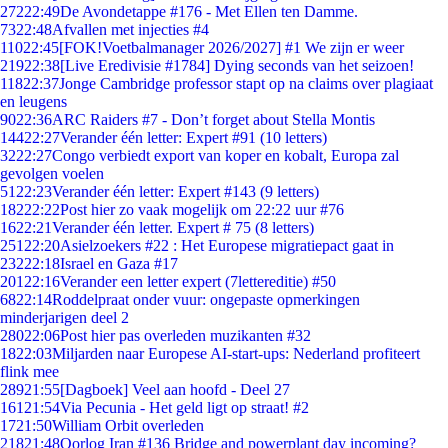
272
22:49
De Avondetappe #176 - Met Ellen ten Damme.
73
22:48
Afvallen met injecties #4
110
22:45
[FOK!Voetbalmanager 2026/2027] #1 We zijn er weer
219
22:38
[Live Eredivisie #1784] Dying seconds van het seizoen!
118
22:37
Jonge Cambridge professor stapt op na claims over plagiaat
en leugens
90
22:36
ARC Raiders #7 - Don’t forget about Stella Montis
144
22:27
Verander één letter: Expert #91 (10 letters)
32
22:27
Congo verbiedt export van koper en kobalt, Europa zal
gevolgen voelen
51
22:23
Verander één letter: Expert #143 (9 letters)
182
22:22
Post hier zo vaak mogelijk om 22:22 uur #76
16
22:21
Verander één letter. Expert # 75 (8 letters)
251
22:20
Asielzoekers #22 : Het Europese migratiepact gaat in
232
22:18
Israel en Gaza #17
201
22:16
Verander een letter expert (7lettereditie) #50
68
22:14
Roddelpraat onder vuur: ongepaste opmerkingen
minderjarigen deel 2
280
22:06
Post hier pas overleden muzikanten #32
18
22:03
Miljarden naar Europese AI-start-ups: Nederland profiteert
flink mee
289
21:55
[Dagboek] Veel aan hoofd - Deel 27
161
21:54
Via Pecunia - Het geld ligt op straat! #2
17
21:50
William Orbit overleden
218
21:48
Oorlog Iran #136 Bridge and powerplant day incoming?