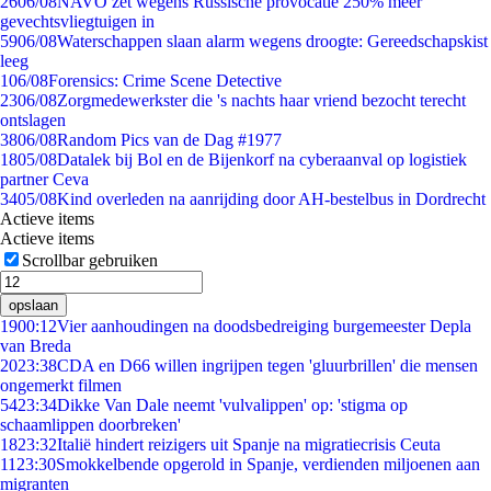
26
06/08
NAVO zet wegens Russische provocatie 250% meer
gevechtsvliegtuigen in
59
06/08
Waterschappen slaan alarm wegens droogte: Gereedschapskist
leeg
1
06/08
Forensics: Crime Scene Detective
23
06/08
Zorgmedewerkster die 's nachts haar vriend bezocht terecht
ontslagen
38
06/08
Random Pics van de Dag #1977
18
05/08
Datalek bij Bol en de Bijenkorf na cyberaanval op logistiek
partner Ceva
34
05/08
Kind overleden na aanrijding door AH-bestelbus in Dordrecht
Actieve items
Actieve items
Scrollbar gebruiken
opslaan
19
00:12
Vier aanhoudingen na doodsbedreiging burgemeester Depla
van Breda
20
23:38
CDA en D66 willen ingrijpen tegen 'gluurbrillen' die mensen
ongemerkt filmen
54
23:34
Dikke Van Dale neemt 'vulvalippen' op: 'stigma op
schaamlippen doorbreken'
18
23:32
Italië hindert reizigers uit Spanje na migratiecrisis Ceuta
11
23:30
Smokkelbende opgerold in Spanje, verdienden miljoenen aan
migranten