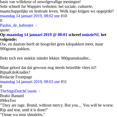
basis van willekeur of onwelgevallige meningen!
Sehr schnell fur Wappies verboten: het sociale, culturele,
maatschappelijke en festivale leven. Welk logo krijgen we opgeprikt?
maandag 14 januari 2019, 08:02 uur
#10
0
Paulus_de_kabouter
quote:
Op
maandag 14 januari 2019 @ 08:01
schreef
noizzieNL
het
volgende:
Ow, en daarom heeft de hoogvliet geen kilopakken meer, maar
900grams pakken.
Bekt toch een stukkie minder lekker. 900gramsknaller...
Maar geloof dat dat gewoon nog steeds hetzelfde vlees is!!
BijnaKiloKnaller?
Redactie Frontpage
maandag 14 januari 2019, 08:03 uur
#11
0
TheStigsDutchCousin
Brabo Bastard
#MeaToo
"They are rage. Brutal, without mercy. But you.... You will be worse.
Rip and tear, until it is done!"
"Omae wa mou shindeiru."