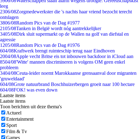
59
06/08
Waterschappen slaan alarm wegens droogte: Gereedschapskist
leeg
23
06/08
Zorgmedewerkster die 's nachts haar vriend bezocht terecht
ontslagen
38
06/08
Random Pics van de Dag #1977
21
05/08
Tanken in België wordt nóg aantrekkelijker
34
05/08
Dirk sluit supermarkt op de Wallen na golf van diefstal en
agressie
12
05/08
Random Pics van de Dag #1976
6
04/08
Kraftwerk brengt ruimteschip terug naar Eindhoven
20
04/08
Apple vecht Britse eis tot inbouwen backdoor in iCloud aan
85
04/08
'Witte' mannen discrimineren is volgens OM geen enkel
probleem
34
04/08
Ceuta-leider noemt Marokkaanse grensaanval door migranten
'gruweldaad'
6
04/08
Grote natuurbrand Boschhuizerbergen groeit naar 100 hectare
6
04/08
FOK! was even down
Laatste items
Laatste items
Toon berichten uit deze thema's
Actueel
Entertainment
Sport
Film & Tv
Games