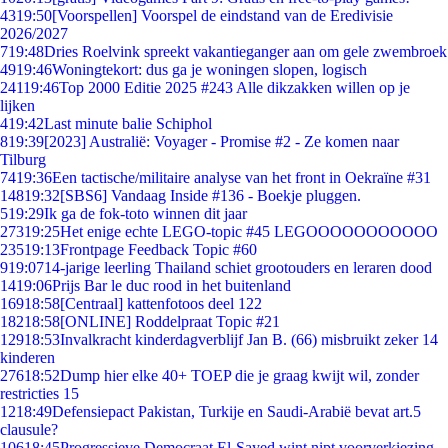
43
19:50
[Voorspellen] Voorspel de eindstand van de Eredivisie
2026/2027
7
19:48
Dries Roelvink spreekt vakantieganger aan om gele zwembroek
49
19:46
Woningtekort: dus ga je woningen slopen, logisch
241
19:46
Top 2000 Editie 2025 #243 Alle dikzakken willen op je
lijken
4
19:42
Last minute balie Schiphol
8
19:39
[2023] Australië: Voyager - Promise #2 - Ze komen naar
Tilburg
74
19:36
Een tactische/militaire analyse van het front in Oekraïne #31
148
19:32
[SBS6] Vandaag Inside #136 - Boekje pluggen.
5
19:29
Ik ga de fok-toto winnen dit jaar
273
19:25
Het enige echte LEGO-topic #45 LEGOOOOOOOOOOO
235
19:13
Frontpage Feedback Topic #60
9
19:07
14-jarige leerling Thailand schiet grootouders en leraren dood
14
19:06
Prijs Bar le duc rood in het buitenland
169
18:58
[Centraal] kattenfotoos deel 122
182
18:58
[ONLINE] Roddelpraat Topic #21
129
18:53
Invalkracht kinderdagverblijf Jan B. (66) misbruikt zeker 14
kinderen
276
18:52
Dump hier elke 40+ TOEP die je graag kwijt wil, zonder
restricties 15
12
18:49
Defensiepact Pakistan, Turkije en Saudi-Arabië bevat art.5
clausule?
106
18:45
Progressieve Democraat El-Sayed wint nipt voorverkiezing