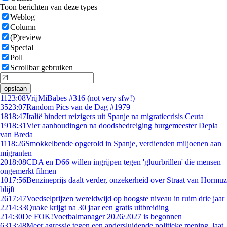
Toon berichten van deze types
Weblog
Column
(P)review
Special
Poll
Scrollbar gebruiken
opslaan
11
23:08
VrijMiBabes #316 (not very sfw!)
35
23:07
Random Pics van de Dag #1979
18
18:47
Italië hindert reizigers uit Spanje na migratiecrisis Ceuta
19
18:31
Vier aanhoudingen na doodsbedreiging burgemeester Depla
van Breda
11
18:26
Smokkelbende opgerold in Spanje, verdienden miljoenen aan
migranten
20
18:08
CDA en D66 willen ingrijpen tegen 'gluurbrillen' die mensen
ongemerkt filmen
10
17:56
Benzineprijs daalt verder, onzekerheid over Straat van Hormuz
blijft
26
17:47
Voedselprijzen wereldwijd op hoogste niveau in ruim drie jaar
22
14:33
Quake krijgt na 30 jaar een gratis uitbreiding
2
14:30
De FOK!Voetbalmanager 2026/2027 is begonnen
63
13:48
Meer agressie tegen een andersluidende politieke mening, laat