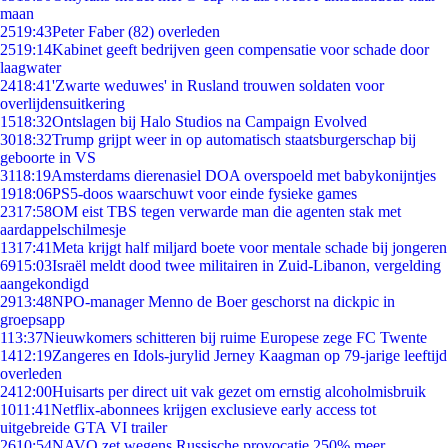
maan
25
19:43
Peter Faber (82) overleden
25
19:14
Kabinet geeft bedrijven geen compensatie voor schade door
laagwater
24
18:41
'Zwarte weduwes' in Rusland trouwen soldaten voor
overlijdensuitkering
15
18:32
Ontslagen bij Halo Studios na Campaign Evolved
30
18:32
Trump grijpt weer in op automatisch staatsburgerschap bij
geboorte in VS
31
18:19
Amsterdams dierenasiel DOA overspoeld met babykonijntjes
19
18:06
PS5-doos waarschuwt voor einde fysieke games
23
17:58
OM eist TBS tegen verwarde man die agenten stak met
aardappelschilmesje
13
17:41
Meta krijgt half miljard boete voor mentale schade bij jongeren
69
15:03
Israël meldt dood twee militairen in Zuid-Libanon, vergelding
aangekondigd
29
13:48
NPO-manager Menno de Boer geschorst na dickpic in
groepsapp
1
13:37
Nieuwkomers schitteren bij ruime Europese zege FC Twente
14
12:19
Zangeres en Idols-jurylid Jerney Kaagman op 79-jarige leeftijd
overleden
24
12:00
Huisarts per direct uit vak gezet om ernstig alcoholmisbruik
10
11:41
Netflix-abonnees krijgen exclusieve early access tot
uitgebreide GTA VI trailer
26
10:54
NAVO zet wegens Russische provocatie 250% meer