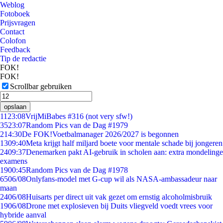
Weblog
Fotoboek
Prijsvragen
Contact
Colofon
Feedback
Tip de redactie
FOK!
FOK!
Scrollbar gebruiken
opslaan
11
23:08
VrijMiBabes #316 (not very sfw!)
35
23:07
Random Pics van de Dag #1979
2
14:30
De FOK!Voetbalmanager 2026/2027 is begonnen
13
09:40
Meta krijgt half miljard boete voor mentale schade bij jongeren
24
09:37
Denemarken pakt AI-gebruik in scholen aan: extra mondelinge
examens
19
00:45
Random Pics van de Dag #1978
65
06/08
Onlyfans-model met G-cup wil als NASA-ambassadeur naar
maan
24
06/08
Huisarts per direct uit vak gezet om ernstig alcoholmisbruik
19
06/08
Drone met explosieven bij Duits vliegveld voedt vrees voor
hybride aanval