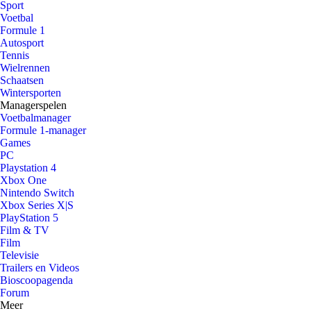
Sport
Voetbal
Formule 1
Autosport
Tennis
Wielrennen
Schaatsen
Wintersporten
Managerspelen
Voetbalmanager
Formule 1-manager
Games
PC
Playstation 4
Xbox One
Nintendo Switch
Xbox Series X|S
PlayStation 5
Film & TV
Film
Televisie
Trailers en Videos
Bioscoopagenda
Forum
Meer