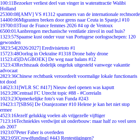
1
00:11
Bezoeker verliest deel van vinger in waterattractie Walibi
Holland
253
00:08
[AMV] VS #1312 spammers van de internationale rechtsorde
144
00:06
Migranten breken door grens naar Ceuta in Spanje,l #10
197
00:03
Tour de France femmes 2026 #4 op de Ventoux
65
00:01
Aanbrengen mechanische ventilatie zinvol in oud huis?
13
23:57
Spaanse kust onder vuur van Portugese oorlogsschepen: 120
gewonden
38
23:54
[2026/2027] Eredivisietoto #1
157
23:48
Oorlog in Oekraïne #1318 Drone baby drone
115
23:45
[DAGBOEK] De weg naar balans #12
15
23:43
Rechtszaak dodelijk ongeluk uitgesteld vanwege vakantie
advocaat
28
23:36
Chinese rechtbank veroordeelt voormalige lokale functionaris
tot dood
146
23:31
[WLR SC #417] Nieuw deel openen was kaputt
16
23:28
Centraal FC Utrecht topic #88 - #CorreiaIn
10
23:23
Opmerkelijke foto's van Funda #243
194
23:17
[SBS6] De Oranjezomer #10 Helene je kan het niet stop
ermee
45
23:16
Jezelf gelukkig voelen als vrijgezelle vijftiger
71
23:16
Techniekles verdwijnt uit onderbouw: maar half zo veel uren
als 2007
19
23:07
Peter Faber is overleden
38
23:05
[Crowdfunding] #443 Rentestijgingen?