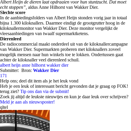
Albert Heijn de dieren laat opdraaien voor hun stuntzucht. Dat moet
echt stoppen”,
aldus Anne Hilhorst van Wakker Dier.
Slechte score
In de aanbiedingsfolders van Albert Heijn stonden vorig jaar in totaal
bijna 1.300 kiloknallers. Daarmee eindigt de grootgrutter hoog in de
kiloknallermonitor van Wakker Dier. Deze monitor vergelijkt de
vleesaanbiedingen van twaalf supermarktketens.
Dierenleed
De radiocommercial maakt onderdeel uit van de kiloknallercampagne
van Wakker Dier. Supermarkten proberen met kiloknallers zoveel
mogelijk mensen naar hun winkels toe te lokken. Ondertussen gaat
achter de kiloknaller veel dierenleed schuil.
albert heijn
anne hilhorst
wakker dier
Submitter:
Bron:
Wakker Dier
171
Help ons; deel dit item als je het leuk vond
Heb je een leuk of interessant bericht gevonden dat je graag op FOK!
terug ziet?
Tip ons dan via de submit!
Zoek jij altijd de leukste nieuwtjes en kun je daar leuk over schrijven?
Meld je aan als nieuwsposter!
qltel