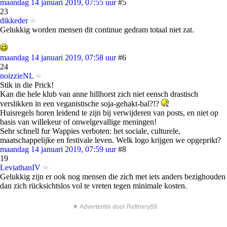
maandag 14 januari 2019, 07:55 uur
#5
23
dikkeder
Gelukkig worden mensen dit continue gedram totaal niet zat.
maandag 14 januari 2019, 07:58 uur
#6
24
noizzieNL
Stik in die Prick!
Kan die hele klub van anne hillhorst zich niet eensch drastisch
verslikken in een veganistische soja-gehakt-bal?!?
Huisregels horen leidend te zijn bij verwijderen van posts, en niet op
basis van willekeur of onwelgevallige meningen!
Sehr schnell fur Wappies verboten: het sociale, culturele,
maatschappelijke en festivale leven. Welk logo krijgen we opgeprikt?
maandag 14 januari 2019, 07:59 uur
#8
19
LeviathanIV
Gelukkig zijn er ook nog mensen die zich met iets anders bezighouden
dan zich rücksichtslos vol te vreten tegen minimale kosten.
▼ Advertentie door Refinery89