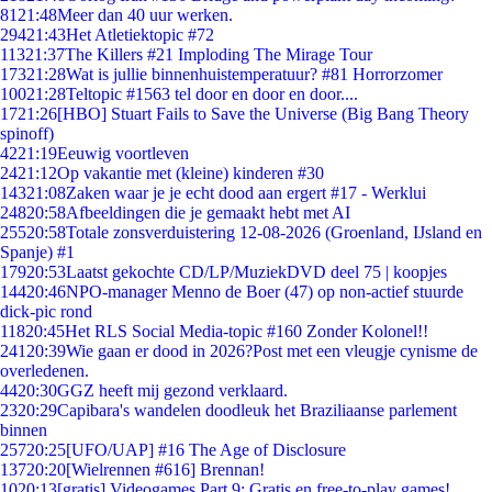
81
21:48
Meer dan 40 uur werken.
294
21:43
Het Atletiektopic #72
113
21:37
The Killers #21 Imploding The Mirage Tour
173
21:28
Wat is jullie binnenhuistemperatuur? #81 Horrorzomer
100
21:28
Teltopic #1563 tel door en door en door....
17
21:26
[HBO] Stuart Fails to Save the Universe (Big Bang Theory
spinoff)
42
21:19
Eeuwig voortleven
24
21:12
Op vakantie met (kleine) kinderen #30
143
21:08
Zaken waar je je echt dood aan ergert #17 - Werklui
248
20:58
Afbeeldingen die je gemaakt hebt met AI
255
20:58
Totale zonsverduistering 12-08-2026 (Groenland, IJsland en
Spanje) #1
179
20:53
Laatst gekochte CD/LP/MuziekDVD deel 75 | koopjes
144
20:46
NPO-manager Menno de Boer (47) op non-actief stuurde
dick-pic rond
118
20:45
Het RLS Social Media-topic #160 Zonder Kolonel!!
241
20:39
Wie gaan er dood in 2026?Post met een vleugje cynisme de
overledenen.
44
20:30
GGZ heeft mij gezond verklaard.
23
20:29
Capibara's wandelen doodleuk het Braziliaanse parlement
binnen
257
20:25
[UFO/UAP] #16 The Age of Disclosure
137
20:20
[Wielrennen #616] Brennan!
10
20:13
[gratis] Videogames Part 9: Gratis en free-to-play games!