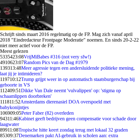
Schrijft sinds maart 2016 regelmatig op de FP. Mag zich vanaf april
2018 "
Eindredacteur Frontpage Moderatie
" noemen. En sinds 20-2-22
niet meer actief voor de FP.
Meest gelezen
53354
23:08
VrijMiBabes #316 (not very sfw!)
49106
23:07
Random Pics van de Dag #1979
1393
13:48
Meer agressie tegen een andersluidende politieke mening,
laat jij je intimideren?
1197
10:12
Trump grijpt weer in op automatisch staatsburgerschap bij
geboorte in VS
1124
09:51
Dikke Van Dale neemt 'vulvalippen' op: 'stigma op
schaamlippen doorbreken'
1118
11:52
Amsterdams dierenasiel DOA overspoeld met
babykonijntjes
1069
09:05
Peter Faber (82) overleden
943
11:46
Kabinet geeft bedrijven geen compensatie voor schade door
laagwater
899
11:08
Tropische hitte keert zondag terug met lokaal 32 graden
853
09:37
Denemarken pakt AI-gebruik in scholen aan: extra