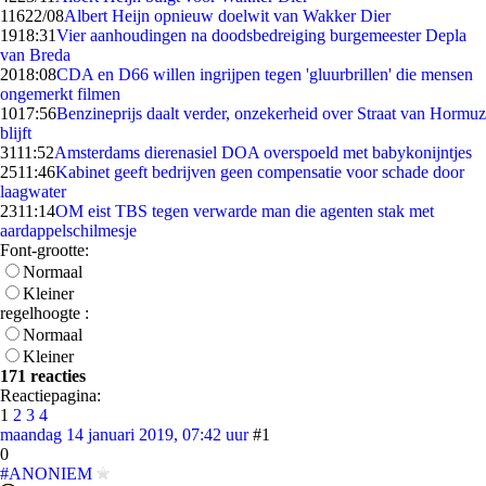
116
22/08
Albert Heijn opnieuw doelwit van Wakker Dier
19
18:31
Vier aanhoudingen na doodsbedreiging burgemeester Depla
van Breda
20
18:08
CDA en D66 willen ingrijpen tegen 'gluurbrillen' die mensen
ongemerkt filmen
10
17:56
Benzineprijs daalt verder, onzekerheid over Straat van Hormuz
blijft
31
11:52
Amsterdams dierenasiel DOA overspoeld met babykonijntjes
25
11:46
Kabinet geeft bedrijven geen compensatie voor schade door
laagwater
23
11:14
OM eist TBS tegen verwarde man die agenten stak met
aardappelschilmesje
Font-grootte:
Normaal
Kleiner
regelhoogte :
Normaal
Kleiner
171 reacties
Reactiepagina:
1
2
3
4
maandag 14 januari 2019, 07:42 uur
#1
0
#ANONIEM