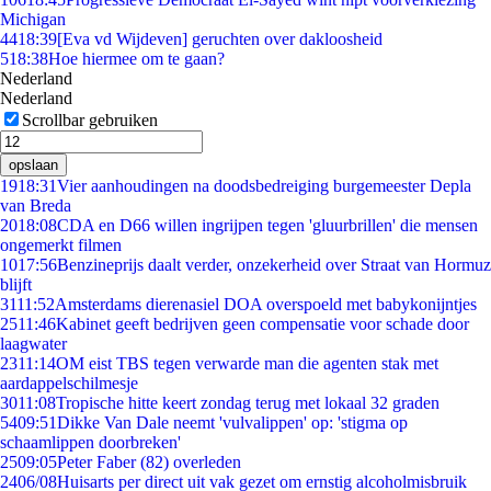
Michigan
44
18:39
[Eva vd Wijdeven] geruchten over dakloosheid
5
18:38
Hoe hiermee om te gaan?
Nederland
Nederland
Scrollbar gebruiken
opslaan
19
18:31
Vier aanhoudingen na doodsbedreiging burgemeester Depla
van Breda
20
18:08
CDA en D66 willen ingrijpen tegen 'gluurbrillen' die mensen
ongemerkt filmen
10
17:56
Benzineprijs daalt verder, onzekerheid over Straat van Hormuz
blijft
31
11:52
Amsterdams dierenasiel DOA overspoeld met babykonijntjes
25
11:46
Kabinet geeft bedrijven geen compensatie voor schade door
laagwater
23
11:14
OM eist TBS tegen verwarde man die agenten stak met
aardappelschilmesje
30
11:08
Tropische hitte keert zondag terug met lokaal 32 graden
54
09:51
Dikke Van Dale neemt 'vulvalippen' op: 'stigma op
schaamlippen doorbreken'
25
09:05
Peter Faber (82) overleden
24
06/08
Huisarts per direct uit vak gezet om ernstig alcoholmisbruik