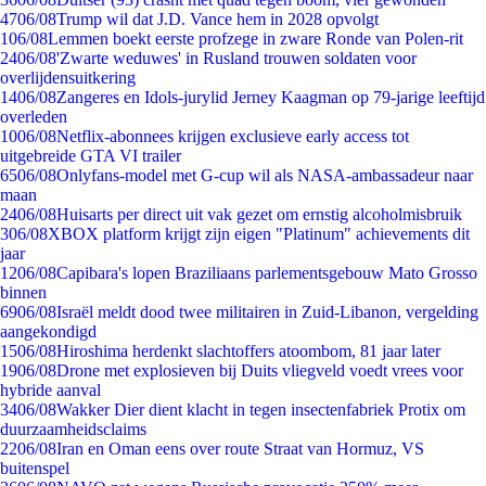
47
06/08
Trump wil dat J.D. Vance hem in 2028 opvolgt
1
06/08
Lemmen boekt eerste profzege in zware Ronde van Polen-rit
24
06/08
'Zwarte weduwes' in Rusland trouwen soldaten voor
overlijdensuitkering
14
06/08
Zangeres en Idols-jurylid Jerney Kaagman op 79-jarige leeftijd
overleden
10
06/08
Netflix-abonnees krijgen exclusieve early access tot
uitgebreide GTA VI trailer
65
06/08
Onlyfans-model met G-cup wil als NASA-ambassadeur naar
maan
24
06/08
Huisarts per direct uit vak gezet om ernstig alcoholmisbruik
3
06/08
XBOX platform krijgt zijn eigen "Platinum" achievements dit
jaar
12
06/08
Capibara's lopen Braziliaans parlementsgebouw Mato Grosso
binnen
69
06/08
Israël meldt dood twee militairen in Zuid-Libanon, vergelding
aangekondigd
15
06/08
Hiroshima herdenkt slachtoffers atoombom, 81 jaar later
19
06/08
Drone met explosieven bij Duits vliegveld voedt vrees voor
hybride aanval
34
06/08
Wakker Dier dient klacht in tegen insectenfabriek Protix om
duurzaamheidsclaims
22
06/08
Iran en Oman eens over route Straat van Hormuz, VS
buitenspel