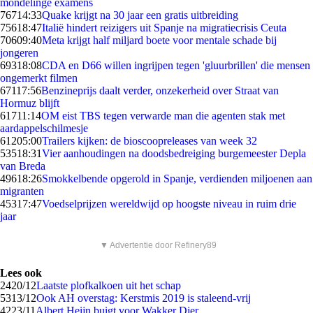
mondelinge examens
767
14:33
Quake krijgt na 30 jaar een gratis uitbreiding
756
18:47
Italië hindert reizigers uit Spanje na migratiecrisis Ceuta
706
09:40
Meta krijgt half miljard boete voor mentale schade bij
jongeren
693
18:08
CDA en D66 willen ingrijpen tegen 'gluurbrillen' die mensen
ongemerkt filmen
671
17:56
Benzineprijs daalt verder, onzekerheid over Straat van
Hormuz blijft
617
11:14
OM eist TBS tegen verwarde man die agenten stak met
aardappelschilmesje
612
05:00
Trailers kijken: de bioscoopreleases van week 32
535
18:31
Vier aanhoudingen na doodsbedreiging burgemeester Depla
van Breda
496
18:26
Smokkelbende opgerold in Spanje, verdienden miljoenen aan
migranten
453
17:47
Voedselprijzen wereldwijd op hoogste niveau in ruim drie
jaar
▼ Advertentie door Refinery89
Lees ook
24
20/12
Laatste plofkalkoen uit het schap
53
13/12
Ook AH overstag: Kerstmis 2019 is staleend-vrij
42
23/11
Albert Heijn buigt voor Wakker Dier