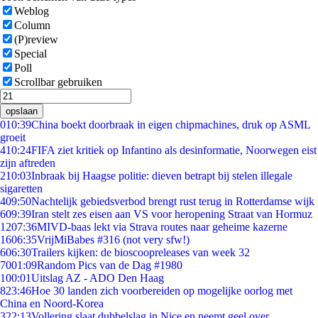
Weblog
Column
(P)review
Special
Poll
Scrollbar gebruiken
opslaan
0
10:39
China boekt doorbraak in eigen chipmachines, druk op ASML
groeit
4
10:24
FIFA ziet kritiek op Infantino als desinformatie, Noorwegen eist
zijn aftreden
2
10:03
Inbraak bij Haagse politie: dieven betrapt bij stelen illegale
sigaretten
4
09:50
Nachtelijk gebiedsverbod brengt rust terug in Rotterdamse wijk
6
09:39
Iran stelt zes eisen aan VS voor heropening Straat van Hormuz
12
07:36
MIVD-baas lekt via Strava routes naar geheime kazerne
16
06:35
VrijMiBabes #316 (not very sfw!)
6
06:30
Trailers kijken: de bioscoopreleases van week 32
70
01:09
Random Pics van de Dag #1980
1
00:01
Uitslag AZ - ADO Den Haag
8
23:46
Hoe 30 landen zich voorbereiden op mogelijke oorlog met
China en Noord-Korea
3
22:13
Vollering slaat dubbelslag in Nice en neemt geel over