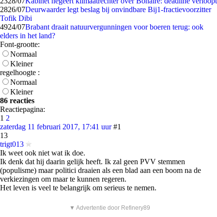
23
28/07
Kabinet negeert klimaatrechter over Bonaire: deadline verloopt
28
26/07
Deurwaarder legt beslag bij onvindbare Bij1-fractievoorzitter
Tofik Dibi
49
24/07
Brabant draait natuurvergunningen voor boeren terug: ook
elders in het land?
Font-grootte:
Normaal
Kleiner
regelhoogte :
Normaal
Kleiner
86 reacties
Reactiepagina:
1
2
zaterdag 11 februari 2017, 17:41 uur
#1
13
trigt013
Ik weet ook niet wat ik doe.
Ik denk dat hij daarin gelijk heeft. Ik zal geen PVV stemmen
(populisme) maar politici draaien als een blad aan een boom na de
verkiezingen om maar te kunnen regeren.
Het leven is veel te belangrijk om serieus te nemen.
▼ Advertentie door Refinery89