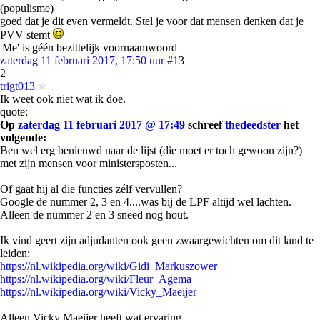
(populisme)
goed dat je dit even vermeldt. Stel je voor dat mensen denken dat je
PVV stemt
'Me' is géén bezittelijk voornaamwoord
zaterdag 11 februari 2017, 17:50 uur
#13
2
trigt013
Ik weet ook niet wat ik doe.
quote:
Op
zaterdag 11 februari 2017 @ 17:49
schreef
thedeedster
het
volgende:
Ben wel erg benieuwd naar de lijst (die moet er toch gewoon zijn?)
met zijn mensen voor ministersposten...
Of gaat hij al die functies zélf vervullen?
Google de nummer 2, 3 en 4....was bij de LPF altijd wel lachten.
Alleen de nummer 2 en 3 sneed nog hout.
Ik vind geert zijn adjudanten ook geen zwaargewichten om dit land te
leiden:
https://nl.wikipedia.org/wiki/Gidi_Markuszower
https://nl.wikipedia.org/wiki/Fleur_Agema
https://nl.wikipedia.org/wiki/Vicky_Maeijer
Alleen Vicky Maeijer heeft wat ervaring.