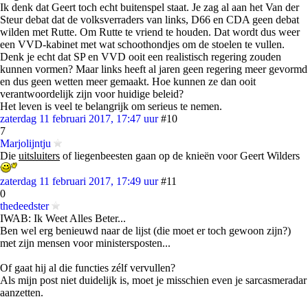
Ik denk dat Geert toch echt buitenspel staat. Je zag al aan het Van der
Steur debat dat de volksverraders van links, D66 en CDA geen debat
wilden met Rutte. Om Rutte te vriend te houden. Dat wordt dus weer
een VVD-kabinet met wat schoothondjes om de stoelen te vullen.
Denk je echt dat SP en VVD ooit een realistisch regering zouden
kunnen vormen? Maar links heeft al jaren geen regering meer gevormd
en dus geen wetten meer gemaakt. Hoe kunnen ze dan ooit
verantwoordelijk zijn voor huidige beleid?
Het leven is veel te belangrijk om serieus te nemen.
zaterdag 11 februari 2017, 17:47 uur
#10
7
Marjolijntju
Die
uitsluiters
of liegenbeesten gaan op de knieën voor Geert Wilders
zaterdag 11 februari 2017, 17:49 uur
#11
0
thedeedster
IWAB: Ik Weet Alles Beter...
Ben wel erg benieuwd naar de lijst (die moet er toch gewoon zijn?)
met zijn mensen voor ministersposten...
Of gaat hij al die functies zélf vervullen?
Als mijn post niet duidelijk is, moet je misschien even je sarcasmeradar
aanzetten.