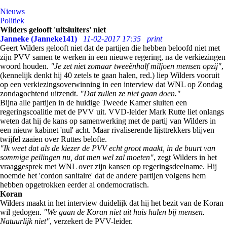
Nieuws
Politiek
Wilders gelooft 'uitsluiters' niet
Janneke (Janneke141)
11-02-2017 17:35
print
Geert Wilders gelooft niet dat de partijen die hebben beloofd niet met
zijn PVV samen te werken in een nieuwe regering, na de verkiezingen
woord houden.
"Je zet niet zomaar tweeënhalf miljoen mensen opzij"
,
(kennelijk denkt hij 40 zetels te gaan halen, red.) liep Wilders vooruit
op een verkiezingsoverwinning in een interview dat WNL op Zondag
zondagochtend uitzendt.
"Dat zullen ze niet gaan doen."
Bijna alle partijen in de huidige Tweede Kamer sluiten een
regeringscoalitie met de PVV uit. VVD-leider Mark Rutte liet onlangs
weten dat hij de kans op samenwerking met de partij van Wilders in
een nieuw kabinet 'nul' acht. Maar rivaliserende lijsttrekkers blijven
twijfel zaaien over Ruttes belofte.
"Ik weet dat als de kiezer de PVV echt groot maakt, in de buurt van
sommige peilingen nu, dat men wel zal moeten"
, zegt Wilders in het
vraaggesprek met WNL over zijn kansen op regeringsdeelname. Hij
noemde het 'cordon sanitaire' dat de andere partijen volgens hem
hebben opgetrokken eerder al ondemocratisch.
Koran
Wilders maakt in het interview duidelijk dat hij het bezit van de Koran
wil gedogen.
"We gaan de Koran niet uit huis halen bij mensen.
Natuurlijk niet"
, verzekert de PVV-leider.