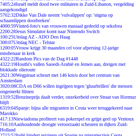
74
05:24
Israël meldt dood twee militairen in Zuid-Libanon, vergelding
aangekondigd
57
02:32
Dikke Van Dale neemt 'vulvalippen' op: 'stigma op
schaamlippen doorbreken'
40
00:59
Vinted-foto's van vrouwen massaal gedeeld op seksfora
22
00:28
Jesus Simulator komt naar Nintendo Switch
1
00:25
Uitslag AZ - ADO Den Haag
3
00:07
Uitslag NEC - Telstar
12
00:05
Vrouw krijgt 30 maanden cel voor afpersing 12-jarige
misdienaar in kerk
43
22:22
Random Pics van de Dag #1448
43
22:19
Houthi's vallen Saoedi-Arabië en Jemen aan, dreigen met
blokkade olieroute
26
21:30
Wegpiraat scheurt met 146 km/u door het centrum van
Amsterdam
39
20:08
CDA en D66 willen ingrijpen tegen 'gluurbrillen' die mensen
ongemerkt filmen
13
19:52
Benzineprijs daalt verder, onzekerheid over Straat van Hormuz
blijft
63
19:04
Spanje: bijna alle migranten in Ceuta weer teruggekeerd naar
Marokko
4
17:13
Niewiadoma profiteert van pokerspel en grijpt geel op Ventoux
7
16:10
Aanhoudende droogte veroorzaakt scheuren in dijken Zuid-
Holland
27
15:52
Italië hindert reizigers uit Spanje na migratiecrisis Ceuta