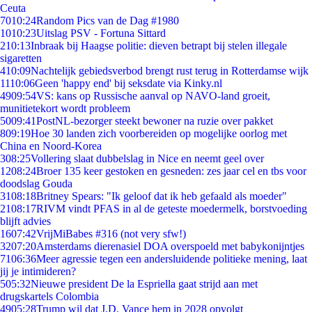
Ceuta
70
10:24
Random Pics van de Dag #1980
10
10:23
Uitslag PSV - Fortuna Sittard
2
10:13
Inbraak bij Haagse politie: dieven betrapt bij stelen illegale
sigaretten
4
10:09
Nachtelijk gebiedsverbod brengt rust terug in Rotterdamse wijk
11
10:06
Geen 'happy end' bij seksdate via Kinky.nl
49
09:54
VS: kans op Russische aanval op NAVO-land groeit,
munitietekort wordt probleem
50
09:41
PostNL-bezorger steekt bewoner na ruzie over pakket
8
09:19
Hoe 30 landen zich voorbereiden op mogelijke oorlog met
China en Noord-Korea
3
08:25
Vollering slaat dubbelslag in Nice en neemt geel over
12
08:24
Broer 135 keer gestoken en gesneden: zes jaar cel en tbs voor
doodslag Gouda
31
08:18
Britney Spears: "Ik geloof dat ik heb gefaald als moeder"
21
08:17
RIVM vindt PFAS in al de geteste moedermelk, borstvoeding
blijft advies
16
07:42
VrijMiBabes #316 (not very sfw!)
32
07:20
Amsterdams dierenasiel DOA overspoeld met babykonijntjes
71
06:36
Meer agressie tegen een andersluidende politieke mening, laat
jij je intimideren?
5
05:32
Nieuwe president De la Espriella gaat strijd aan met
drugskartels Colombia
49
05:28
Trump wil dat J.D. Vance hem in 2028 opvolgt