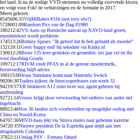
het land. Is na de nodige VVD-stemmen nu volledig zwevende kiezer,
en volgt voor Fok! de verkiezingen en de formatie in 2017.
Meest gelezen
85456
06:35
VrijMiBabes #316 (not very sfw!)
57280
01:09
Random Pics van de Dag #1980
1802
12:42
VS: kans op Russische aanval op NAVO-land groeit,
munitietekort wordt probleem
1745
13:26
Britney Spears: "Ik geloof dat ik heb gefaald als moeder"
1521
20:11
Geen 'happy end' bij seksdate via Kinky.nl
1306
12:28
Broer 135 keer gestoken en gesneden: zes jaar cel en tbs
voor doodslag Gouda
1097
12:17
RIVM vindt PFAS in al de geteste moedermelk,
borstvoeding blijft advies
1001
15:00
Jesus Simulator komt naar Nintendo Switch
982
06:30
Trailers kijken: de bioscoopreleases van week 32
942
19:57
XR blokkeert A12 ruim twee uur, agent gebeten bij
aanhouding
927
21:14
Vrouw krijgt door verwisseling het embryo van ander stel
ingebracht
889
23:46
Hoe 30 landen zich voorbereiden op mogelijke oorlog met
China en Noord-Korea
647
07:36
MIVD-baas lekt via Strava routes naar geheime kazerne
547
20:35
Nieuwe president De la Espriella gaat strijd aan met
drugskartels Colombia
378
22:11
Uitslag PSV - Fortuna Sittard