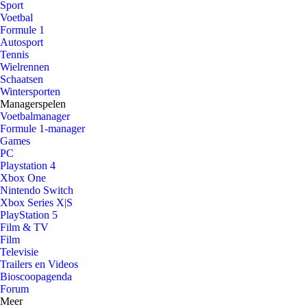
Sport
Voetbal
Formule 1
Autosport
Tennis
Wielrennen
Schaatsen
Wintersporten
Managerspelen
Voetbalmanager
Formule 1-manager
Games
PC
Playstation 4
Xbox One
Nintendo Switch
Xbox Series X|S
PlayStation 5
Film & TV
Film
Televisie
Trailers en Videos
Bioscoopagenda
Forum
Meer