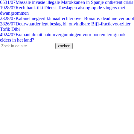
65
31/07
Massale invasie illegale Marokkanen in Spanje ontketent crisis
19
28/07
Rechtbank tikt Dienst Toeslagen alsnog op de vingers met
dwangsommen
23
28/07
Kabinet negeert klimaatrechter over Bonaire: deadline verloopt
28
26/07
Deurwaarder legt beslag bij onvindbare Bij1-fractievoorzitter
Tofik Dibi
49
24/07
Brabant draait natuurvergunningen voor boeren terug: ook
elders in het land?