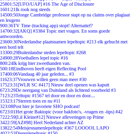
258
01:52
[UFO/UAP] #16 The Age of Disclosure
16
01:21
Ik rook nog steeds
145
00:50
Jonge Cambridge professor stapt op na claims over plagiaat
en leugens
9
00:36
TV Time (tracking app) stopt! Alternatief?
147
00:32
[AKQ] #3384 Topic met vragen. En soms goede
antwoorden.
236
00:30
Nederlandse plaatsnamen lepeltopic #213 elk gehucht met
een bord telt
133
00:29
Buitenlandse steden lepeltopic #268
249
00:28
Voetballers lepel topic #16
8
00:24
Ik krijg hier zweethanden van.
5
00:18
Eindhoven heeft eigen Reflecting Pool
174
00:06
Vandaag 40 jaar geleden... #3
116
23:37
Vrouwen willen geen man meer #30
175
23:31
[WLR SC #417] Nieuw deel openen was kaputt
67
23:29
De neergang van Duitsland als lichtend voorbeeld #3
71
23:23
Teltopic #1567 tel door en door en door....
153
23:17
Sterren toen en nu #11
3
23:08
Post hier je favoriete SHO podcast!
67
23:01
Het grote Baktopic (voor bakfoto's, -vragen en -tips) #42
72
22:59
[Lil Kleine#12] Nieuwe afleveringen op Prime
34
22:59
[AZ#98] Heel Nederland achter AZ
138
22:54
Meisjesnamenlepeltopic #367 LOOOOL LAPO
40
22:53
Dierenlepeltopic #150