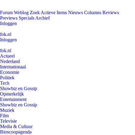
Forum
Weblog
Zoek
Actieve Items
Nieuws
Columns
Reviews
Previews
Specials
Archief
Inloggen
fok.nl
Inloggen
fok.nl
Actueel
Nederland
Internationaal
Economie
Politiek
Tech
Showbiz en Gossip
Opmerkelijk
Entertainment
Showbiz en Gossip
Muziek
Film
Televisie
Media & Cultuur
Bioscoopagenda