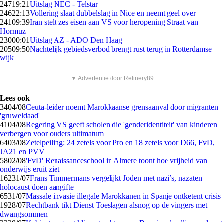
247
19:21
Uitslag NEC - Telstar
246
22:13
Vollering slaat dubbelslag in Nice en neemt geel over
241
09:39
Iran stelt zes eisen aan VS voor heropening Straat van
Hormuz
230
00:01
Uitslag AZ - ADO Den Haag
205
09:50
Nachtelijk gebiedsverbod brengt rust terug in Rotterdamse
wijk
▼ Advertentie door Refinery89
Lees ook
34
04/08
Ceuta-leider noemt Marokkaanse grensaanval door migranten
'gruweldaad'
41
04/08
Regering VS geeft scholen die 'genderidentiteit' van kinderen
verbergen voor ouders ultimatum
64
03/08
Zetelpeiling: 24 zetels voor Pro en 18 zetels voor D66, FvD,
JA21 en PVV
58
02/08
'FvD' Renaissanceschool in Almere toont hoe vrijheid van
onderwijs eruit ziet
162
31/07
Frans Timmermans vergelijkt Joden met nazi’s, nazaten
holocaust doen aangifte
65
31/07
Massale invasie illegale Marokkanen in Spanje ontketent crisis
19
28/07
Rechtbank tikt Dienst Toeslagen alsnog op de vingers met
dwangsommen