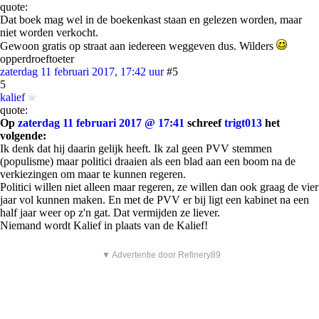
quote:
Dat boek mag wel in de boekenkast staan en gelezen worden, maar
niet worden verkocht.
Gewoon gratis op straat aan iedereen weggeven dus. Wilders
opperdroeftoeter
zaterdag 11 februari 2017, 17:42 uur
#5
5
kalief
quote:
Op
zaterdag 11 februari 2017 @ 17:41
schreef
trigt013
het
volgende:
Ik denk dat hij daarin gelijk heeft. Ik zal geen PVV stemmen
(populisme) maar politici draaien als een blad aan een boom na de
verkiezingen om maar te kunnen regeren.
Politici willen niet alleen maar regeren, ze willen dan ook graag de vier
jaar vol kunnen maken. En met de PVV er bij ligt een kabinet na een
half jaar weer op z'n gat. Dat vermijden ze liever.
Niemand wordt Kalief in plaats van de Kalief!
▼ Advertentie door Refinery89