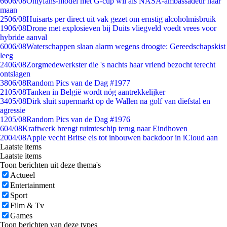
66
06/08
Onlyfans-model met G-cup wil als NASA-ambassadeur naar
maan
25
06/08
Huisarts per direct uit vak gezet om ernstig alcoholmisbruik
19
06/08
Drone met explosieven bij Duits vliegveld voedt vrees voor
hybride aanval
60
06/08
Waterschappen slaan alarm wegens droogte: Gereedschapskist
leeg
24
06/08
Zorgmedewerkster die 's nachts haar vriend bezocht terecht
ontslagen
38
06/08
Random Pics van de Dag #1977
21
05/08
Tanken in België wordt nóg aantrekkelijker
34
05/08
Dirk sluit supermarkt op de Wallen na golf van diefstal en
agressie
12
05/08
Random Pics van de Dag #1976
6
04/08
Kraftwerk brengt ruimteschip terug naar Eindhoven
20
04/08
Apple vecht Britse eis tot inbouwen backdoor in iCloud aan
Laatste items
Laatste items
Toon berichten uit deze thema's
Actueel
Entertainment
Sport
Film & Tv
Games
Toon berichten van deze types