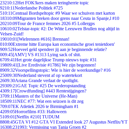
232
10:12
Het FOK!kers maken teringherrie topic
92
10:11
Nederlandse Politiek #725
5
10:11
Centraal Bordspeltopic #9 Waar we schuiven met karton
183
10:09
Migranten breken door grens naar Ceuta in Spanje,l #10
202
10:09
Tour de France femmes 2026 #5 Lollergps
106
10:02
Telstar-topic #2: De Witte Leeuwen Brullen nog altijd in
Velsen-Zuid!
190
10:01
[Wielrennen #616] Brennan!
0
10:00
Extreme hitte Europa kan economische groei tenietdoen'
9
09:52
Hoeveel geld spendeer jij aan je beginnende relatie?
0
09:45
[AMV] VS #1313 Lying sack of shit.
67
09:41
Het grote dagelijkse Trump nieuws topic #31
198
09:41
[Live Eredivisie #1786] We zijn begonnen!
89
09:32
Voorspellingstopic: Wie is hier de weerkundige? #16
250
09:30
Nederland stevent af op watertekort
26
09:30
Ariana Grande verlaat de spotlight.
293
09:21
GAE Topic #25 De wederopstanding
43
09:17
[Crowdfunding] #443 Rentestijgingen?
37
09:11
Masters of the Universe (He-Man)
185
09:11
NEC #77: Wat een seizoen is dit zeg
7
09:07
EK Atletiek 2026 te Birmingham #1
42
09:05
Horrorfilms #33: Halloween
51
09:01
[Netflix #210] TUDUM
88
08:45
GTA VI #12 GTA VI Extended look 27 Augustus Netflix/YT
163
08:23
1993: Vermissing van Tanja Groen #2