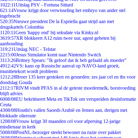
10
22:11
Uitslag PSV - Fortuna Sittard
6
21:14
Vrouw krijgt door verwisseling het embryo van ander stel
ingebracht
5
20:35
Nieuwe president De la Espriella gaat strijd aan met
drugskartels Colombia
11
20:11
Geen 'happy end' bij seksdate via Kinky.nl
36
19:57
XR blokkeert A12 ruim twee uur, agent gebeten bij
aanhouding
3
19:21
Uitslag NEC - Telstar
22
15:00
Jesus Simulator komt naar Nintendo Switch
31
13:26
Britney Spears: "Ik geloof dat ik heb gefaald als moeder"
49
12:42
VS: kans op Russische aanval op NAVO-land groeit,
munitietekort wordt probleem
12
12:28
Broer 135 keer gestoken en gesneden: zes jaar cel en tbs voor
doodslag Gouda
21
12:17
RIVM vindt PFAS in al de geteste moedermelk, borstvoeding
blijft advies
60
08/08
EU bekritiseert Meta en TikTok om verspreiden desinformatie
Ceuta
43
08/08
Houthi's vallen Saoedi-Arabië en Jemen aan, dreigen met
blokkade olieroute
12
08/08
Vrouw krijgt 30 maanden cel voor afpersing 12-jarige
misdienaar in kerk
50
08/08
PostNL-bezorger steekt bewoner na ruzie over pakket
26
08/08
Wegpiraat scheurt met 146 km/u door het centrum van