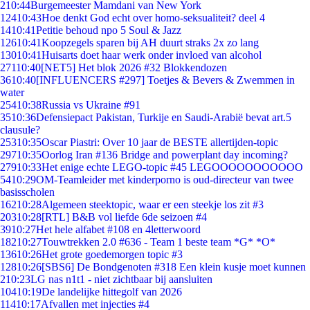
2
10:44
Burgemeester Mamdani van New York
124
10:43
Hoe denkt God echt over homo-seksualiteit? deel 4
14
10:41
Petitie behoud npo 5 Soul & Jazz
126
10:41
Koopzegels sparen bij AH duurt straks 2x zo lang
130
10:41
Huisarts doet haar werk onder invloed van alcohol
271
10:40
[NET5] Het blok 2026 #32 Blokkendozen
36
10:40
[INFLUENCERS #297] Toetjes & Bevers & Zwemmen in
water
254
10:38
Russia vs Ukraine #91
35
10:36
Defensiepact Pakistan, Turkije en Saudi-Arabië bevat art.5
clausule?
253
10:35
Oscar Piastri: Over 10 jaar de BESTE allertijden-topic
297
10:35
Oorlog Iran #136 Bridge and powerplant day incoming?
279
10:33
Het enige echte LEGO-topic #45 LEGOOOOOOOOOOO
54
10:29
OM-Teamleider met kinderporno is oud-directeur van twee
basisscholen
162
10:28
Algemeen steektopic, waar er een steekje los zit #3
203
10:28
[RTL] B&B vol liefde 6de seizoen #4
39
10:27
Het hele alfabet #108 en 4letterwoord
182
10:27
Touwtrekken 2.0 #636 - Team 1 beste team *G* *O*
136
10:26
Het grote goedemorgen topic #3
128
10:26
[SBS6] De Bondgenoten #318 Een klein kusje moet kunnen
2
10:23
LG nas n1t1 - niet zichtbaar bij aansluiten
104
10:19
De landelijke hittegolf van 2026
114
10:17
Afvallen met injecties #4