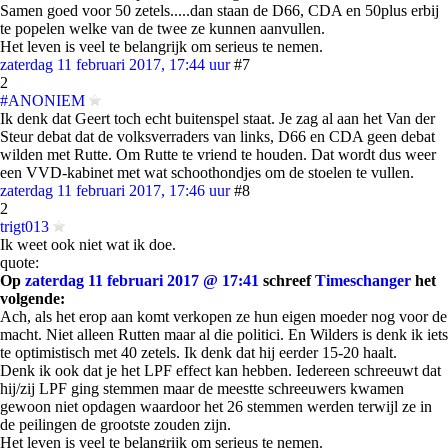
Samen goed voor 50 zetels.....dan staan de D66, CDA en 50plus erbij
te popelen welke van de twee ze kunnen aanvullen.
Het leven is veel te belangrijk om serieus te nemen.
zaterdag 11 februari 2017, 17:44 uur
#7
2
#ANONIEM
Ik denk dat Geert toch echt buitenspel staat. Je zag al aan het Van der
Steur debat dat de volksverraders van links, D66 en CDA geen debat
wilden met Rutte. Om Rutte te vriend te houden. Dat wordt dus weer
een VVD-kabinet met wat schoothondjes om de stoelen te vullen.
zaterdag 11 februari 2017, 17:46 uur
#8
2
trigt013
Ik weet ook niet wat ik doe.
quote:
Op
zaterdag 11 februari 2017 @ 17:41
schreef
Timeschanger
het
volgende:
Ach, als het erop aan komt verkopen ze hun eigen moeder nog voor de
macht. Niet alleen Rutten maar al die politici. En Wilders is denk ik iets
te optimistisch met 40 zetels. Ik denk dat hij eerder 15-20 haalt.
Denk ik ook dat je het LPF effect kan hebben. Iedereen schreeuwt dat
hij/zij LPF ging stemmen maar de meestte schreeuwers kwamen
gewoon niet opdagen waardoor het 26 stemmen werden terwijl ze in
de peilingen de grootste zouden zijn.
Het leven is veel te belangrijk om serieus te nemen.