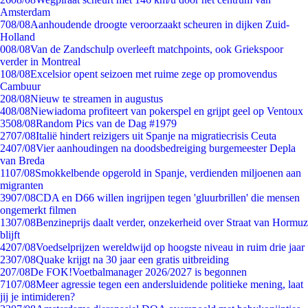
Amsterdam
7
08/08
Aanhoudende droogte veroorzaakt scheuren in dijken Zuid-
Holland
0
08/08
Van de Zandschulp overleeft matchpoints, ook Griekspoor
verder in Montreal
1
08/08
Excelsior opent seizoen met ruime zege op promovendus
Cambuur
2
08/08
Nieuw te streamen in augustus
4
08/08
Niewiadoma profiteert van pokerspel en grijpt geel op Ventoux
35
08/08
Random Pics van de Dag #1979
27
07/08
Italië hindert reizigers uit Spanje na migratiecrisis Ceuta
24
07/08
Vier aanhoudingen na doodsbedreiging burgemeester Depla
van Breda
11
07/08
Smokkelbende opgerold in Spanje, verdienden miljoenen aan
migranten
39
07/08
CDA en D66 willen ingrijpen tegen 'gluurbrillen' die mensen
ongemerkt filmen
13
07/08
Benzineprijs daalt verder, onzekerheid over Straat van Hormuz
blijft
42
07/08
Voedselprijzen wereldwijd op hoogste niveau in ruim drie jaar
23
07/08
Quake krijgt na 30 jaar een gratis uitbreiding
2
07/08
De FOK!Voetbalmanager 2026/2027 is begonnen
71
07/08
Meer agressie tegen een andersluidende politieke mening, laat
jij je intimideren?