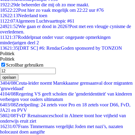
19
22:29
de beheerder die mij oh zo moe maakt.
185
22:22
Post hier zo vaak mogelijk om 22:22 uur #76
126
22:13
Nederland toen
11
22:07
Algemeen Luchtvaarttopic #61
249
21:52
Wie gaan er dood in 2026?Post met een vleugje cynisme de
overledenen.
113
21:37
Roddelpraat onder vuur: ongepaste opmerkingen
minderjarigen deel 2
136
21:35
[DRT SC] #6: RendacGoden sponsored by TONZON
Politiek
Politiek
Scrollbar gebruiken
opslaan
34
04/08
Ceuta-leider noemt Marokkaanse grensaanval door migranten
'gruweldaad'
41
04/08
Regering VS geeft scholen die 'genderidentiteit' van kinderen
verbergen voor ouders ultimatum
64
03/08
Zetelpeiling: 24 zetels voor Pro en 18 zetels voor D66, FvD,
JA21 en PVV
58
02/08
'FvD' Renaissanceschool in Almere toont hoe vrijheid van
onderwijs eruit ziet
162
31/07
Frans Timmermans vergelijkt Joden met nazi’s, nazaten
holocaust doen aangifte