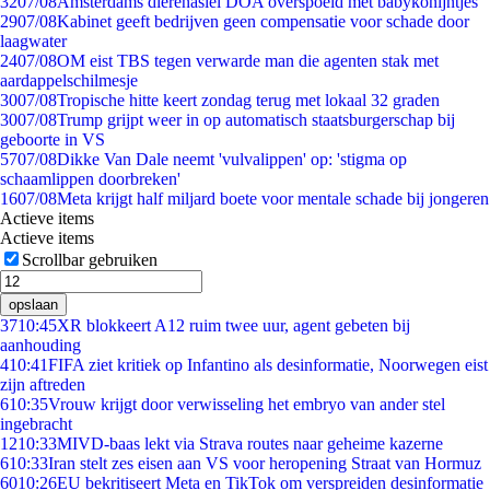
32
07/08
Amsterdams dierenasiel DOA overspoeld met babykonijntjes
29
07/08
Kabinet geeft bedrijven geen compensatie voor schade door
laagwater
24
07/08
OM eist TBS tegen verwarde man die agenten stak met
aardappelschilmesje
30
07/08
Tropische hitte keert zondag terug met lokaal 32 graden
30
07/08
Trump grijpt weer in op automatisch staatsburgerschap bij
geboorte in VS
57
07/08
Dikke Van Dale neemt 'vulvalippen' op: 'stigma op
schaamlippen doorbreken'
16
07/08
Meta krijgt half miljard boete voor mentale schade bij jongeren
Actieve items
Actieve items
Scrollbar gebruiken
opslaan
37
10:45
XR blokkeert A12 ruim twee uur, agent gebeten bij
aanhouding
4
10:41
FIFA ziet kritiek op Infantino als desinformatie, Noorwegen eist
zijn aftreden
6
10:35
Vrouw krijgt door verwisseling het embryo van ander stel
ingebracht
12
10:33
MIVD-baas lekt via Strava routes naar geheime kazerne
6
10:33
Iran stelt zes eisen aan VS voor heropening Straat van Hormuz
60
10:26
EU bekritiseert Meta en TikTok om verspreiden desinformatie