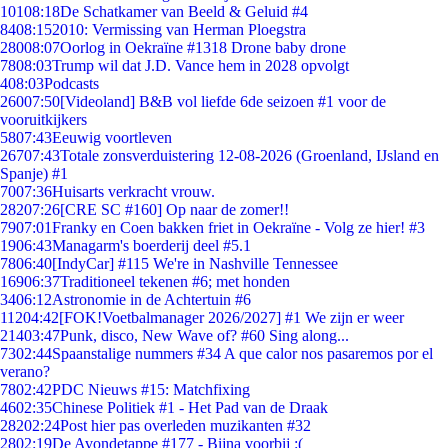
101
08:18
De Schatkamer van Beeld & Geluid #4
84
08:15
2010: Vermissing van Herman Ploegstra
280
08:07
Oorlog in Oekraïne #1318 Drone baby drone
78
08:03
Trump wil dat J.D. Vance hem in 2028 opvolgt
4
08:03
Podcasts
260
07:50
[Videoland] B&B vol liefde 6de seizoen #1 voor de
vooruitkijkers
58
07:43
Eeuwig voortleven
267
07:43
Totale zonsverduistering 12-08-2026 (Groenland, IJsland en
Spanje) #1
70
07:36
Huisarts verkracht vrouw.
282
07:26
[CRE SC #160] Op naar de zomer!!
79
07:01
Franky en Coen bakken friet in Oekraïne - Volg ze hier! #3
19
06:43
Managarm's boerderij deel #5.1
78
06:40
[IndyCar] #115 We're in Nashville Tennessee
169
06:37
Traditioneel tekenen #6; met honden
34
06:12
Astronomie in de Achtertuin #6
112
04:42
[FOK!Voetbalmanager 2026/2027] #1 We zijn er weer
214
03:47
Punk, disco, New Wave of? #60 Sing along...
73
02:44
Spaanstalige nummers #34 A que calor nos pasaremos por el
verano?
78
02:42
PDC Nieuws #15: Matchfixing
46
02:35
Chinese Politiek #1 - Het Pad van de Draak
282
02:24
Post hier pas overleden muzikanten #32
28
02:19
De Avondetappe #177 - Bijna voorbij :(