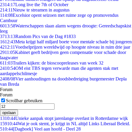
23
14:17
Long live the 7th of October
2
14:11
Nieuw te streamen in augustus
1
14:08
Excelsior opent seizoen met ruime zege op promovendus
Cambuur
60
13:58
Waterschappen slaan alarm wegens droogte: Gereedschapskist
leeg
37
13:13
Random Pics van de Dag #1833
16
12:43
Meta krijgt half miljard boete voor mentale schade bij jongeren
42
12:11
Voedselprijzen wereldwijd op hoogste niveau in ruim drie jaar
29
11:05
Kabinet geeft bedrijven geen compensatie voor schade door
laagwater
6
11:03
Trailers kijken: de bioscoopreleases van week 32
24
10:54
OM eist TBS tegen verwarde man die agenten stak met
aardappelschilmesje
24
08/08
Vier aanhoudingen na doodsbedreiging burgemeester Depla
van Breda
Forum
Forum
Scrollbar gebruiken
opslaan
13
10:44
Unieke aanpak stopt jarenlange overlast in Rotterdamse wijk
159
10:44
Wat je ook stemt, je krijgt in NL altijd Links Liberaal Beleid.
5
10:44
[Dagboek] Veel aan hoofd - Deel 28