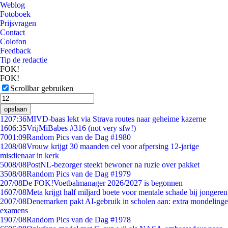
Weblog
Fotoboek
Prijsvragen
Contact
Colofon
Feedback
Tip de redactie
FOK!
FOK!
Scrollbar gebruiken
opslaan
12
07:36
MIVD-baas lekt via Strava routes naar geheime kazerne
16
06:35
VrijMiBabes #316 (not very sfw!)
70
01:09
Random Pics van de Dag #1980
12
08/08
Vrouw krijgt 30 maanden cel voor afpersing 12-jarige
misdienaar in kerk
50
08/08
PostNL-bezorger steekt bewoner na ruzie over pakket
35
08/08
Random Pics van de Dag #1979
2
07/08
De FOK!Voetbalmanager 2026/2027 is begonnen
16
07/08
Meta krijgt half miljard boete voor mentale schade bij jongeren
20
07/08
Denemarken pakt AI-gebruik in scholen aan: extra mondelinge
examens
19
07/08
Random Pics van de Dag #1978