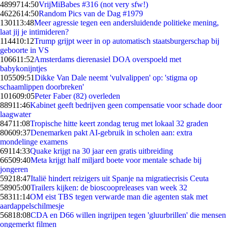
48997
14:50
VrijMiBabes #316 (not very sfw!)
46226
14:50
Random Pics van de Dag #1979
1301
13:48
Meer agressie tegen een andersluidende politieke mening,
laat jij je intimideren?
1144
10:12
Trump grijpt weer in op automatisch staatsburgerschap bij
geboorte in VS
1066
11:52
Amsterdams dierenasiel DOA overspoeld met
babykonijntjes
1055
09:51
Dikke Van Dale neemt 'vulvalippen' op: 'stigma op
schaamlippen doorbreken'
1016
09:05
Peter Faber (82) overleden
889
11:46
Kabinet geeft bedrijven geen compensatie voor schade door
laagwater
847
11:08
Tropische hitte keert zondag terug met lokaal 32 graden
806
09:37
Denemarken pakt AI-gebruik in scholen aan: extra
mondelinge examens
691
14:33
Quake krijgt na 30 jaar een gratis uitbreiding
665
09:40
Meta krijgt half miljard boete voor mentale schade bij
jongeren
592
18:47
Italië hindert reizigers uit Spanje na migratiecrisis Ceuta
589
05:00
Trailers kijken: de bioscoopreleases van week 32
583
11:14
OM eist TBS tegen verwarde man die agenten stak met
aardappelschilmesje
568
18:08
CDA en D66 willen ingrijpen tegen 'gluurbrillen' die mensen
ongemerkt filmen