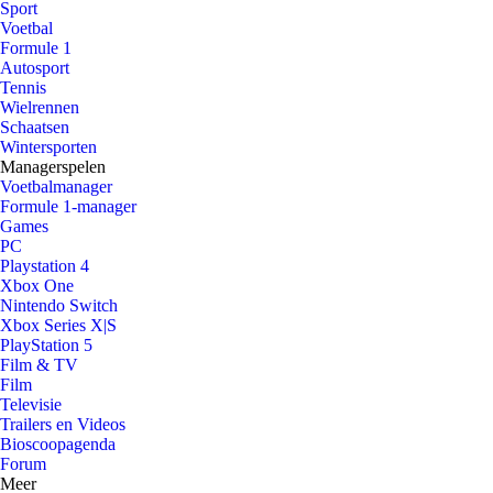
Sport
Voetbal
Formule 1
Autosport
Tennis
Wielrennen
Schaatsen
Wintersporten
Managerspelen
Voetbalmanager
Formule 1-manager
Games
PC
Playstation 4
Xbox One
Nintendo Switch
Xbox Series X|S
PlayStation 5
Film & TV
Film
Televisie
Trailers en Videos
Bioscoopagenda
Forum
Meer