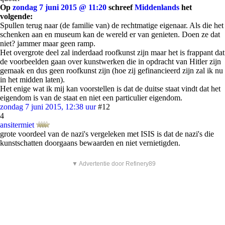
Op
zondag 7 juni 2015 @ 11:20
schreef
Middenlands
het
volgende:
Spullen terug naar (de familie van) de rechtmatige eigenaar. Als die het
schenken aan en museum kan de wereld er van genieten. Doen ze dat
niet? jammer maar geen ramp.
Het overgrote deel zal inderdaad roofkunst zijn maar het is frappant dat
de voorbeelden gaan over kunstwerken die in opdracht van Hitler zijn
gemaak en dus geen roofkunst zijn (hoe zij gefinancieerd zijn zal ik nu
in het midden laten).
Het enige wat ik mij kan voorstellen is dat de duitse staat vindt dat het
eigendom is van de staat en niet een particulier eigendom.
zondag 7 juni 2015, 12:38 uur
#12
4
ansitermiet
grote voordeel van de nazi's vergeleken met ISIS is dat de nazi's die
kunstschatten doorgaans bewaarden en niet vernietigden.
▼ Advertentie door Refinery89