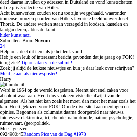
deed daarna invallen op adressen in Duitsland en vond kunstschatten
uit de privécollectie van Hitler.
Acht kunstwerken zouden tot nu toe zijn weggehaald, waaronder
immense bronzen paarden van Hitlers favoriete beeldhouwer Josef
Thorak. De andere werken staan verzegeld in loodsen, kastelen en
landgoederen, aldus de krant.
hitler
kunst
nazi
Submitter:
Bron:
Novum
24
Help ons; deel dit item als je het leuk vond
Heb je een leuk of interessant bericht gevonden dat je graag op FOK!
terug ziet?
Tip ons dan via de submit!
Zoek jij altijd de leukste nieuwtjes en kun je daar leuk over schrijven?
Meld je aan als nieuwsposter!
Harry
Werd in 1964 op de wereld losgelaten. Neemt niet snel zaken voor
absoluut waar aan. Heeft dus vaak een visie die afwijkt van de
algemene. Als het niet kan zoals het moet, dan moet het maar zoals het
kan. Heeft gekozen voor FOK! Om de diversiteit aan meningen en
opinies. Begonnen als columnist daarna doorgerold naar nieuws.
Interesses: elektronica, ict, chemie, natuurkunde, natuur, psychologie,
ruimtevaart, (geo)politiek.
Meest gelezen
69249
00:45
Random Pics van de Dag #1978