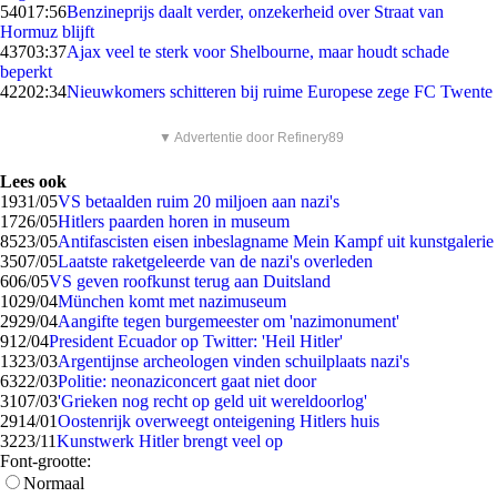
540
17:56
Benzineprijs daalt verder, onzekerheid over Straat van
Hormuz blijft
437
03:37
Ajax veel te sterk voor Shelbourne, maar houdt schade
beperkt
422
02:34
Nieuwkomers schitteren bij ruime Europese zege FC Twente
▼ Advertentie door Refinery89
Lees ook
19
31/05
VS betaalden ruim 20 miljoen aan nazi's
17
26/05
Hitlers paarden horen in museum
85
23/05
Antifascisten eisen inbeslagname Mein Kampf uit kunstgalerie
35
07/05
Laatste raketgeleerde van de nazi's overleden
6
06/05
VS geven roofkunst terug aan Duitsland
10
29/04
München komt met nazimuseum
29
29/04
Aangifte tegen burgemeester om 'nazimonument'
9
12/04
President Ecuador op Twitter: 'Heil Hitler'
13
23/03
Argentijnse archeologen vinden schuilplaats nazi's
63
22/03
Politie: neonaziconcert gaat niet door
31
07/03
'Grieken nog recht op geld uit wereldoorlog'
29
14/01
Oostenrijk overweegt onteigening Hitlers huis
32
23/11
Kunstwerk Hitler brengt veel op
Font-grootte:
Normaal