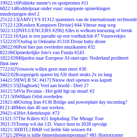
199
22:16
Politieke meme's en spotprenten #11
68
22:14
Roddelpraat onder vuur: ongepaste opmerkingen
minderjarigen deel 2
251
22:13
[AMV] VS #1312 spammers van de internationale rechtsorde
171
22:12
[Keuken Kampioen Divisie] #44 Vitesse mag weg
50
22:11
[INFLUENCERS #296] Alles is welkom kneuzing of breuk
172
22:10
Ajax is een parodie op een voetbalclub #7 Vuurwerkjes
152
22:07
Oorlog in Oekraïne #1318 Drone baby drone
280
22:06
Post hier pas overleden muzikanten #32
8
22:06
Opmerkelijke foto's van Funda #243
18
22:03
Miljarden naar Europese AI-start-ups: Nederland profiteert
flink mee
77
22:02
Vrouwen willen geen man meer #30
94
22:02
Koopzegels sparen bij AH duurt straks 2x zo lang
144
21:59
[WLR SC #417] Nieuw deel openen was kaputt
289
21:55
[Dagboek] Veel aan hoofd - Deel 27
161
21:54
Via Pecunia - Het geld ligt op straat! #2
17
21:50
William Orbit overleden
218
21:48
Oorlog Iran #136 Bridge and powerplant day incoming?
81
21:48
Meer dan 40 uur werken.
294
21:43
Het Atletiektopic #72
113
21:37
The Killers #21 Imploding The Mirage Tour
39
21:35
Trump wil dat J.D. Vance hem in 2028 opvolgt
182
21:30
[RTL] B&B vol liefde 6de seizoen #4
173
21:28
Wat is jullie binnenhuistemperatuur? #81 Horrorzomer