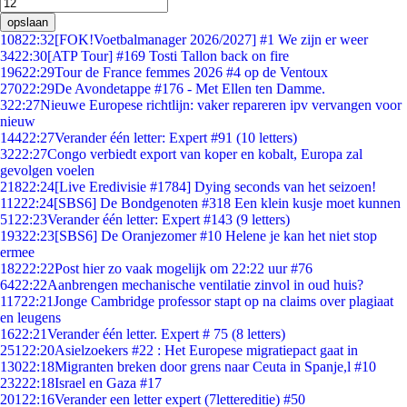
opslaan
108
22:32
[FOK!Voetbalmanager 2026/2027] #1 We zijn er weer
34
22:30
[ATP Tour] #169 Tosti Tallon back on fire
196
22:29
Tour de France femmes 2026 #4 op de Ventoux
270
22:29
De Avondetappe #176 - Met Ellen ten Damme.
3
22:27
Nieuwe Europese richtlijn: vaker repareren ipv vervangen voor
nieuw
144
22:27
Verander één letter: Expert #91 (10 letters)
32
22:27
Congo verbiedt export van koper en kobalt, Europa zal
gevolgen voelen
218
22:24
[Live Eredivisie #1784] Dying seconds van het seizoen!
112
22:24
[SBS6] De Bondgenoten #318 Een klein kusje moet kunnen
51
22:23
Verander één letter: Expert #143 (9 letters)
193
22:23
[SBS6] De Oranjezomer #10 Helene je kan het niet stop
ermee
182
22:22
Post hier zo vaak mogelijk om 22:22 uur #76
64
22:22
Aanbrengen mechanische ventilatie zinvol in oud huis?
117
22:21
Jonge Cambridge professor stapt op na claims over plagiaat
en leugens
16
22:21
Verander één letter. Expert # 75 (8 letters)
251
22:20
Asielzoekers #22 : Het Europese migratiepact gaat in
130
22:18
Migranten breken door grens naar Ceuta in Spanje,l #10
232
22:18
Israel en Gaza #17
201
22:16
Verander een letter expert (7lettereditie) #50