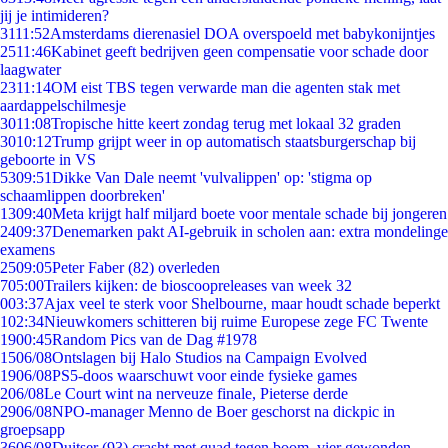
jij je intimideren?
31
11:52
Amsterdams dierenasiel DOA overspoeld met babykonijntjes
25
11:46
Kabinet geeft bedrijven geen compensatie voor schade door
laagwater
23
11:14
OM eist TBS tegen verwarde man die agenten stak met
aardappelschilmesje
30
11:08
Tropische hitte keert zondag terug met lokaal 32 graden
30
10:12
Trump grijpt weer in op automatisch staatsburgerschap bij
geboorte in VS
53
09:51
Dikke Van Dale neemt 'vulvalippen' op: 'stigma op
schaamlippen doorbreken'
13
09:40
Meta krijgt half miljard boete voor mentale schade bij jongeren
24
09:37
Denemarken pakt AI-gebruik in scholen aan: extra mondelinge
examens
25
09:05
Peter Faber (82) overleden
7
05:00
Trailers kijken: de bioscoopreleases van week 32
0
03:37
Ajax veel te sterk voor Shelbourne, maar houdt schade beperkt
1
02:34
Nieuwkomers schitteren bij ruime Europese zege FC Twente
19
00:45
Random Pics van de Dag #1978
15
06/08
Ontslagen bij Halo Studios na Campaign Evolved
19
06/08
PS5-doos waarschuwt voor einde fysieke games
2
06/08
Le Court wint na nerveuze finale, Pieterse derde
29
06/08
NPO-manager Menno de Boer geschorst na dickpic in
groepsapp
36
06/08
Duitser (93) crasht met quad tegen boom, vier gewonden