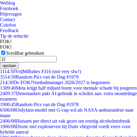
Weblog
Fotoboek
Prijsvragen
Contact
Colofon
Feedback
Tip de redactie
FOK!
FOK!
Scrollbar gebruiken
opslaan
11
14:50
VrijMiBabes #316 (not very sfw!)
35
14:50
Random Pics van de Dag #1979
2
14:30
De FOK!Voetbalmanager 2026/2027 is begonnen
13
09:40
Meta krijgt half miljard boete voor mentale schade bij jongeren
24
09:37
Denemarken pakt AI-gebruik in scholen aan: extra mondelinge
examens
19
00:45
Random Pics van de Dag #1978
65
06/08
Onlyfans-model met G-cup wil als NASA-ambassadeur naar
maan
24
06/08
Huisarts per direct uit vak gezet om ernstig alcoholmisbruik
19
06/08
Drone met explosieven bij Duits vliegveld voedt vrees voor
hybride aanval