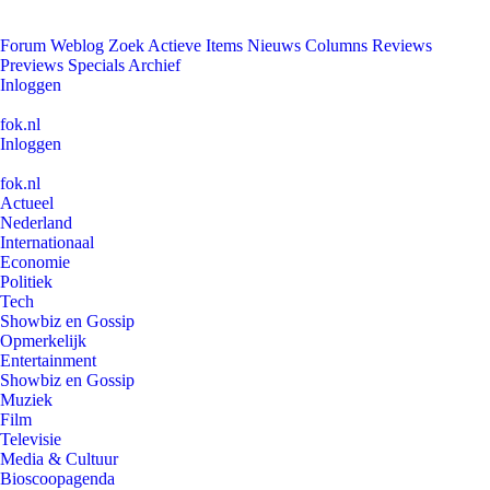
Forum
Weblog
Zoek
Actieve Items
Nieuws
Columns
Reviews
Previews
Specials
Archief
Inloggen
fok.nl
Inloggen
fok.nl
Actueel
Nederland
Internationaal
Economie
Politiek
Tech
Showbiz en Gossip
Opmerkelijk
Entertainment
Showbiz en Gossip
Muziek
Film
Televisie
Media & Cultuur
Bioscoopagenda