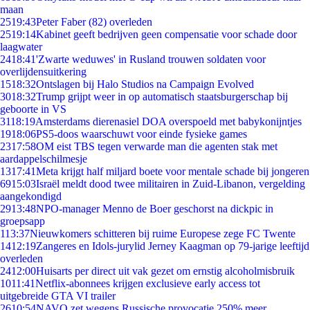
maan
25
19:43
Peter Faber (82) overleden
25
19:14
Kabinet geeft bedrijven geen compensatie voor schade door
laagwater
24
18:41
'Zwarte weduwes' in Rusland trouwen soldaten voor
overlijdensuitkering
15
18:32
Ontslagen bij Halo Studios na Campaign Evolved
30
18:32
Trump grijpt weer in op automatisch staatsburgerschap bij
geboorte in VS
31
18:19
Amsterdams dierenasiel DOA overspoeld met babykonijntjes
19
18:06
PS5-doos waarschuwt voor einde fysieke games
23
17:58
OM eist TBS tegen verwarde man die agenten stak met
aardappelschilmesje
13
17:41
Meta krijgt half miljard boete voor mentale schade bij jongeren
69
15:03
Israël meldt dood twee militairen in Zuid-Libanon, vergelding
aangekondigd
29
13:48
NPO-manager Menno de Boer geschorst na dickpic in
groepsapp
1
13:37
Nieuwkomers schitteren bij ruime Europese zege FC Twente
14
12:19
Zangeres en Idols-jurylid Jerney Kaagman op 79-jarige leeftijd
overleden
24
12:00
Huisarts per direct uit vak gezet om ernstig alcoholmisbruik
10
11:41
Netflix-abonnees krijgen exclusieve early access tot
uitgebreide GTA VI trailer
26
10:54
NAVO zet wegens Russische provocatie 250% meer