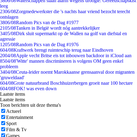
58
06/08
Waterschappen slaan alarm wegens droogte: Gereedschapskist
leeg
23
06/08
Zorgmedewerkster die 's nachts haar vriend bezocht terecht
ontslagen
38
06/08
Random Pics van de Dag #1977
21
05/08
Tanken in België wordt nóg aantrekkelijker
34
05/08
Dirk sluit supermarkt op de Wallen na golf van diefstal en
agressie
12
05/08
Random Pics van de Dag #1976
6
04/08
Kraftwerk brengt ruimteschip terug naar Eindhoven
20
04/08
Apple vecht Britse eis tot inbouwen backdoor in iCloud aan
85
04/08
'Witte' mannen discrimineren is volgens OM geen enkel
probleem
34
04/08
Ceuta-leider noemt Marokkaanse grensaanval door migranten
'gruweldaad'
6
04/08
Grote natuurbrand Boschhuizerbergen groeit naar 100 hectare
6
04/08
FOK! was even down
Laatste items
Laatste items
Toon berichten uit deze thema's
Actueel
Entertainment
Sport
Film & Tv
Games