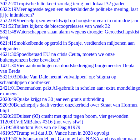
30
22:20
Tropische hitte keert zondag terug met lokaal 32 graden
63
22:19
Meer agressie tegen een andersluidende politieke mening, laat
jij je intimideren?
25
22:09
Voedselprijzen wereldwijd op hoogste niveau in ruim drie jaar
7
21:52
Trailers kijken: de bioscoopreleases van week 32
58
21:48
Waterschappen slaan alarm wegens droogte: Gereedschapskist
leeg
6
21:41
Smokkelbende opgerold in Spanje, verdienden miljoenen aan
migranten
46
21:30
Spoedberaad EU na crisis Ceuta, moeten we onze
buitengrenzen beter bewaken?
14
21:30
Vier aanhoudingen na doodsbedreiging burgemeester Depla
van Breda
53
21:03
Dikke Van Dale neemt 'vulvalippen' op: 'stigma op
schaamlippen doorbreken'
24
21:01
Denemarken pakt AI-gebruik in scholen aan: extra mondelinge
examens
20
20:49
Quake krijgt na 30 jaar een gratis uitbreiding
9
20:30
Benzineprijs daalt verder, onzekerheid over Straat van Hormuz
blijft
36
20:20
Duitser (93) crasht met quad tegen boom, vier gewonden
11
20:01
VrijMiBabes #316 (not very sfw!)
35
19:58
Random Pics van de Dag #1979
46
19:57
Trump wil dat J.D. Vance hem in 2028 opvolgt
65
19:50
Onlyfans-model met G-cup wil als NASA-ambassadeur naar