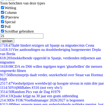
Toon berichten van deze types
Weblog
Column
(P)review
Special
Poll
Scrollbar gebruiken
opslaan
17
18:47
Italië hindert reizigers uit Spanje na migratiecrisis Ceuta
14
18:31
Vier aanhoudingen na doodsbedreiging burgemeester Depla
van Breda
6
18:26
Smokkelbende opgerold in Spanje, verdienden miljoenen aan
migranten
16
18:08
CDA en D66 willen ingrijpen tegen 'gluurbrillen' die mensen
ongemerkt filmen
9
17:56
Benzineprijs daalt verder, onzekerheid over Straat van Hormuz
blijft
25
17:47
Voedselprijzen wereldwijd op hoogste niveau in ruim drie jaar
11
14:50
VrijMiBabes #316 (not very sfw!)
35
14:50
Random Pics van de Dag #1979
20
14:33
Quake krijgt na 30 jaar een gratis uitbreiding
2
14:30
De FOK!Voetbalmanager 2026/2027 is begonnen
63
13:48
Meer agressie tegen een andersluidende politieke mening, laat