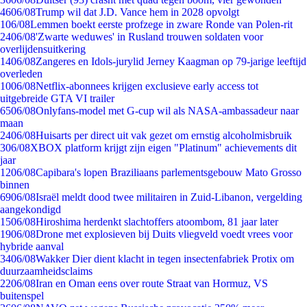
46
06/08
Trump wil dat J.D. Vance hem in 2028 opvolgt
1
06/08
Lemmen boekt eerste profzege in zware Ronde van Polen-rit
24
06/08
'Zwarte weduwes' in Rusland trouwen soldaten voor
overlijdensuitkering
14
06/08
Zangeres en Idols-jurylid Jerney Kaagman op 79-jarige leeftijd
overleden
10
06/08
Netflix-abonnees krijgen exclusieve early access tot
uitgebreide GTA VI trailer
65
06/08
Onlyfans-model met G-cup wil als NASA-ambassadeur naar
maan
24
06/08
Huisarts per direct uit vak gezet om ernstig alcoholmisbruik
3
06/08
XBOX platform krijgt zijn eigen "Platinum" achievements dit
jaar
12
06/08
Capibara's lopen Braziliaans parlementsgebouw Mato Grosso
binnen
69
06/08
Israël meldt dood twee militairen in Zuid-Libanon, vergelding
aangekondigd
15
06/08
Hiroshima herdenkt slachtoffers atoombom, 81 jaar later
19
06/08
Drone met explosieven bij Duits vliegveld voedt vrees voor
hybride aanval
34
06/08
Wakker Dier dient klacht in tegen insectenfabriek Protix om
duurzaamheidsclaims
22
06/08
Iran en Oman eens over route Straat van Hormuz, VS
buitenspel