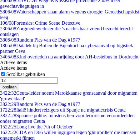
26
06/08
NAVO zet wegens Russische provocatie 250% meer
gevechtsvliegtuigen in
58
06/08
Waterschappen slaan alarm wegens droogte: Gereedschapskist
leeg
1
06/08
Forensics: Crime Scene Detective
23
06/08
Zorgmedewerkster die 's nachts haar vriend bezocht terecht
ontslagen
38
06/08
Random Pics van de Dag #1977
18
05/08
Datalek bij Bol en de Bijenkorf na cyberaanval op logistiek
partner Ceva
34
05/08
Kind overleden na aanrijding door AH-bestelbus in Dordrecht
Actieve items
Actieve items
Scrollbar gebruiken
opslaan
34
22:32
Ceuta-leider noemt Marokkaanse grensaanval door migranten
'gruweldaad'
38
22:29
Random Pics van de Dag #1977
17
22:28
Italië hindert reizigers uit Spanje na migratiecrisis Ceuta
38
22:28
Spaanse politie: minstens tien voor terrorisme veroordeelden
onder migranten Ceuta
15
22:25
Long live the 7th of October
16
22:22
CDA en D66 willen ingrijpen tegen 'gluurbrillen' die mensen
ongemerkt filmen