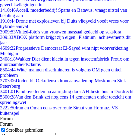
gevechtsvliegtuigen in
14
10:46
Accell, moederbedrijf Sparta en Batavus, vraagt uitstel van
betaling aan
19
10:44
Drone met explosieven bij Duits vliegveld voedt vrees voor
hybride aanval
39
09:53
Vinted-foto's van vrouwen massaal gedeeld op seksfora
3
09:33
XBOX platform krijgt zijn eigen "Platinum" achievements dit
jaar
46
09:22
Progressieve Democraat El-Sayed wint nipt voorverkiezing
Michigan
34
08:18
Wakker Dier dient klacht in tegen insectenfabriek Protix om
duurzaamheidsclaims
85
04:44
'Witte' mannen discrimineren is volgens OM geen enkel
probleem
27
03:06
Doden bij Oekraïense droneaanvallen op Moskou en Sint-
Petersburg
34
01:01
Kind overleden na aanrijding door AH-bestelbus in Dordrecht
53
00:28
Van den Brink zet nog eens 14 gemeenten onder toezicht om
spreidingswet
22
22:50
Iran en Oman eens over route Straat van Hormuz, VS
buitenspel
Forum
Forum
Scrollbar gebruiken