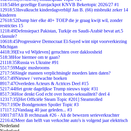
1
18:54
Het gezellige Eurojackpot KNVB Bekertopic 2026/27 #1
129
18:53
Invalkracht kinderdagverblijf Jan B. (66) misbruikt zeker 14
kinderen
276
18:52
Dump hier elke 40+ TOEP die je graag kwijt wil, zonder
restricties 15
12
18:49
Defensiepact Pakistan, Turkije en Saudi-Arabië bevat art.5
clausule?
106
18:45
Progressieve Democraat El-Sayed wint nipt voorverkiezing
Michigan
44
18:39
[Eva vd Wijdeven] geruchten over dakloosheid
5
18:38
Hoe hiermee om te gaan?
211
18:35
Russia vs Ukraine #91
55
17:59
Magic mushrooms
27
17:56
Single mannen verplichtsingle moeders laten daten?
95
17:49
Nieuwe / verwachte boeken
89
17:47
Overleden Acteurs & Actrices Deel #15
52
17:44
Het grote dagelijkse Trump nieuws topic #31
85
17:36
Hoe denkt God echt over homo-seksualiteit? deel 4
123
17:35
[Het Officiële Steam Topic #201] Steamrolled
79
17:19
De Bondgenoten Spoiler Topic #3
171
17:12
Vandaag 40 jaar geleden... #3
100
17:07
Ali B rechtszaak #26 - Ali de bewezen serieverkrachter
22
16:42
Meer dan helft van verkochte auto's is volgend jaar elektrisch
Nederland
Nederland