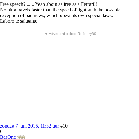
Free speech?....... Yeah about as free as a Ferrari!!
Nothing travels faster than the speed of light with the possible
exception of bad news, which obeys its own special laws.
Laboro te salutante
▼ Advertentie door Refinery89
zondag 7 juni 2015, 11:32 uur
#10
6
BasOne