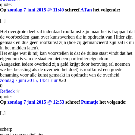
quote:
Op
zondag 7 juni 2015 @ 11:40
schreef
ATan
het volgende:
[..]
Het overgrote deel zal inderdaad roofkunst zijn maar het is frappant dat
de voorbeelden gaan over kunstwerken die in opdracht van Hitler zijn
gemaak en dus geen roofkunst zijn (hoe zij gefinancieerd zijn zal ik nu
in het midden laten).
Het enige wat ik mij kan voorstellen is dat de duitse staat vindt dat het
eigendom is van de staat en niet een particulier eigendom.
Aangezien iedere overheid zijn geld krijgt door beroving (al noemen
we het belasting als de overheid het doet) is roofkunst een goede
benaming voor alle kunst gemaakt in opdracht van de overheid.
zondag 7 juni 2015, 14:41 uur
#20
0
Refleck
quote:
Op
zondag 7 juni 2015 @ 12:53
schreef
Pumatje
het volgende:
[..]
scherp
even in perspectief zien