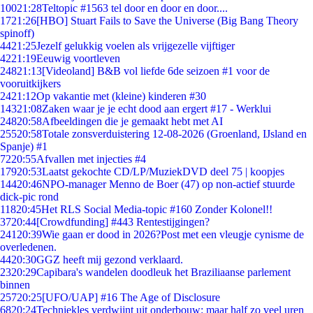
100
21:28
Teltopic #1563 tel door en door en door....
17
21:26
[HBO] Stuart Fails to Save the Universe (Big Bang Theory
spinoff)
44
21:25
Jezelf gelukkig voelen als vrijgezelle vijftiger
42
21:19
Eeuwig voortleven
248
21:13
[Videoland] B&B vol liefde 6de seizoen #1 voor de
vooruitkijkers
24
21:12
Op vakantie met (kleine) kinderen #30
143
21:08
Zaken waar je je echt dood aan ergert #17 - Werklui
248
20:58
Afbeeldingen die je gemaakt hebt met AI
255
20:58
Totale zonsverduistering 12-08-2026 (Groenland, IJsland en
Spanje) #1
72
20:55
Afvallen met injecties #4
179
20:53
Laatst gekochte CD/LP/MuziekDVD deel 75 | koopjes
144
20:46
NPO-manager Menno de Boer (47) op non-actief stuurde
dick-pic rond
118
20:45
Het RLS Social Media-topic #160 Zonder Kolonel!!
37
20:44
[Crowdfunding] #443 Rentestijgingen?
241
20:39
Wie gaan er dood in 2026?Post met een vleugje cynisme de
overledenen.
44
20:30
GGZ heeft mij gezond verklaard.
23
20:29
Capibara's wandelen doodleuk het Braziliaanse parlement
binnen
257
20:25
[UFO/UAP] #16 The Age of Disclosure
68
20:24
Techniekles verdwijnt uit onderbouw: maar half zo veel uren