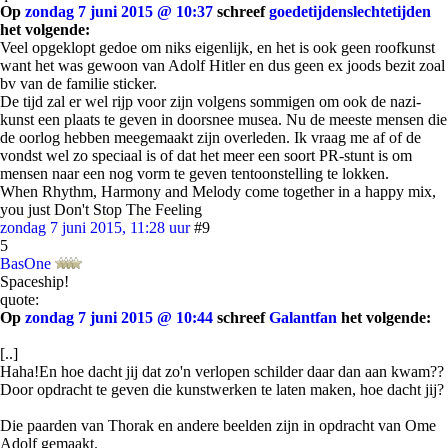
Op
zondag 7 juni 2015 @ 10:37
schreef
goedetijdenslechtetijden
het volgende:
Veel opgeklopt gedoe om niks eigenlijk, en het is ook geen roofkunst
want het was gewoon van Adolf Hitler en dus geen ex joods bezit zoal
bv van de familie sticker.
De tijd zal er wel rijp voor zijn volgens sommigen om ook de nazi-
kunst een plaats te geven in doorsnee musea. Nu de meeste mensen die
de oorlog hebben meegemaakt zijn overleden. Ik vraag me af of de
vondst wel zo speciaal is of dat het meer een soort PR-stunt is om
mensen naar een nog vorm te geven tentoonstelling te lokken.
When Rhythm, Harmony and Melody come together in a happy mix,
you just Don't Stop The Feeling
zondag 7 juni 2015, 11:28 uur
#9
5
BasOne
Spaceship!
quote:
Op
zondag 7 juni 2015 @ 10:44
schreef
Galantfan
het volgende:
[..]
Haha!En hoe dacht jij dat zo'n verlopen schilder daar dan aan kwam??
Door opdracht te geven die kunstwerken te laten maken, hoe dacht jij?
Die paarden van Thorak en andere beelden zijn in opdracht van Ome
Adolf gemaakt.