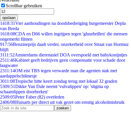
Scrollbar gebruiken
opslaan
14
18:31
Vier aanhoudingen na doodsbedreiging burgemeester Depla
van Breda
16
18:08
CDA en D66 willen ingrijpen tegen 'gluurbrillen' die mensen
ongemerkt filmen
9
17:56
Benzineprijs daalt verder, onzekerheid over Straat van Hormuz
blijft
31
11:52
Amsterdams dierenasiel DOA overspoeld met babykonijntjes
25
11:46
Kabinet geeft bedrijven geen compensatie voor schade door
laagwater
23
11:14
OM eist TBS tegen verwarde man die agenten stak met
aardappelschilmesje
30
11:08
Tropische hitte keert zondag terug met lokaal 32 graden
53
09:51
Dikke Van Dale neemt 'vulvalippen' op: 'stigma op
schaamlippen doorbreken'
25
09:05
Peter Faber (82) overleden
24
06/08
Huisarts per direct uit vak gezet om ernstig alcoholmisbruik