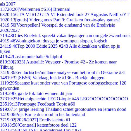
als 2007
137
20:20
[Wielrennen #616] Brennan!
68
20:15
GTA VI #12 GTA VI Extended look 27 Augustus Netflix/YT
10
20:13
[gratis] Videogames Part 9: Gratis en free-to-play games!
43
19:50
[Voorspellen] Voorspel de eindstand van de Eredivisie
2026/2027
7
19:48
Dries Roelvink spreekt vakantieganger aan om gele zwembroek
49
19:46
Woningtekort: dus ga je woningen slopen, logisch
241
19:46
Top 2000 Editie 2025 #243 Alle dikzakken willen op je
lijken
4
19:42
Last minute balie Schiphol
8
19:39
[2023] Australië: Voyager - Promise #2 - Ze komen naar
Tilburg
74
19:36
Een tactische/militaire analyse van het front in Oekraïne #31
148
19:32
[SBS6] Vandaag Inside #136 - Boekje pluggen.
11
19:29
Spaanse kust onder vuur van Portugese oorlogsschepen: 120
gewonden
5
19:29
Ik ga de fok-toto winnen dit jaar
273
19:25
Het enige echte LEGO-topic #45 LEGOOOOOOOOOOO
235
19:13
Frontpage Feedback Topic #60
9
19:07
14-jarige leerling Thailand schiet grootouders en leraren dood
14
19:06
Prijs Bar le duc rood in het buitenland
37
19:02
[2026/2027] Eredivisietoto #1
169
18:58
[Centraal] kattenfotoos deel 122
182
18:58
[ONLINE] Roddelpraat Topic #21