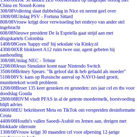
China en Noord-Korea
3
08/08
Vollering slaat dubbelslag in Nice en neemt geel over
18
08/08
Uitslag PSV - Fortuna Sittard
8
08/08
Vrouw krijgt door verwisseling het embryo van ander stel
ingebracht
6
08/08
Nieuwe president De la Espriella gaat strijd aan met
drugskartels Colombia
14
08/08
Geen 'happy end' bij seksdate via Kinky.nl
43
08/08
XR blokkeert A12 ruim twee uur, agent gebeten bij
aanhouding
3
08/08
Uitslag NEC - Telstar
22
08/08
Jesus Simulator komt naar Nintendo Switch
35
08/08
Britney Spears: "Ik geloof dat ik heb gefaald als moeder"
51
08/08
VS: kans op Russische aanval op NAVO-land groeit,
munitietekort wordt probleem
12
08/08
Broer 135 keer gestoken en gesneden: zes jaar cel en tbs voor
doodslag Gouda
28
08/08
RIVM vindt PFAS in al de geteste moedermelk, borstvoeding
blijft advies
68
08/08
EU bekritiseert Meta en TikTok om verspreiden desinformatie
Ceuta
44
08/08
Houthi's vallen Saoedi-Arabië en Jemen aan, dreigen met
blokkade olieroute
13
08/08
Vrouw krijgt 30 maanden cel voor afpersing 12-jarige