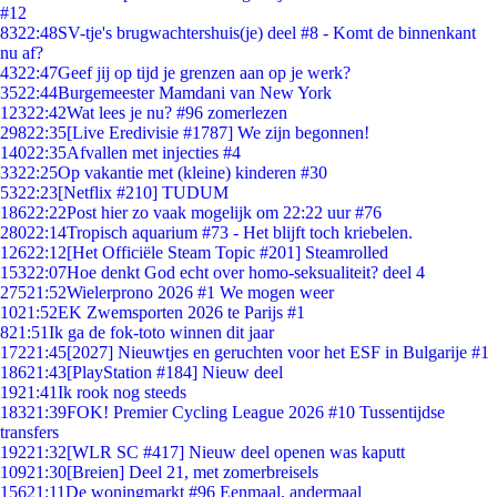
#12
83
22:48
SV-tje's brugwachtershuis(je) deel #8 - Komt de binnenkant
nu af?
43
22:47
Geef jij op tijd je grenzen aan op je werk?
35
22:44
Burgemeester Mamdani van New York
123
22:42
Wat lees je nu? #96 zomerlezen
298
22:35
[Live Eredivisie #1787] We zijn begonnen!
140
22:35
Afvallen met injecties #4
33
22:25
Op vakantie met (kleine) kinderen #30
53
22:23
[Netflix #210] TUDUM
186
22:22
Post hier zo vaak mogelijk om 22:22 uur #76
280
22:14
Tropisch aquarium #73 - Het blijft toch kriebelen.
126
22:12
[Het Officiële Steam Topic #201] Steamrolled
153
22:07
Hoe denkt God echt over homo-seksualiteit? deel 4
275
21:52
Wielerprono 2026 #1 We mogen weer
10
21:52
EK Zwemsporten 2026 te Parijs #1
8
21:51
Ik ga de fok-toto winnen dit jaar
172
21:45
[2027] Nieuwtjes en geruchten voor het ESF in Bulgarije #1
186
21:43
[PlayStation #184] Nieuw deel
19
21:41
Ik rook nog steeds
183
21:39
FOK! Premier Cycling League 2026 #10 Tussentijdse
transfers
192
21:32
[WLR SC #417] Nieuw deel openen was kaputt
109
21:30
[Breien] Deel 21, met zomerbreisels
156
21:11
De woningmarkt #96 Eenmaal, andermaal