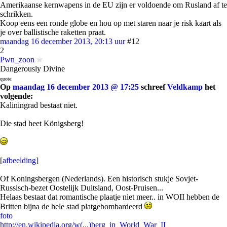
Amerikaanse kernwapens in de EU zijn er voldoende om Rusland af te
schrikken.
Koop eens een ronde globe en hou op met staren naar je risk kaart als
je over ballistische raketten praat.
maandag 16 december 2013, 20:13 uur
#12
2
Pwn_zoon
Dangerously Divine
quote:
Op
maandag 16 december 2013 @ 17:25
schreef
Veldkamp
het
volgende:
Kaliningrad bestaat niet.
Die stad heet Königsberg!
[
afbeelding
]
Of Koningsbergen (Nederlands). Een historisch stukje Sovjet-
Russisch-bezet Oostelijk Duitsland, Oost-Pruisen...
Helaas bestaat dat romantische plaatje niet meer.. in WOII hebben de
Britten bijna de hele stad platgebombardeerd
foto
http://en.wikipedia.org/w(...)berg_in_World_War_II