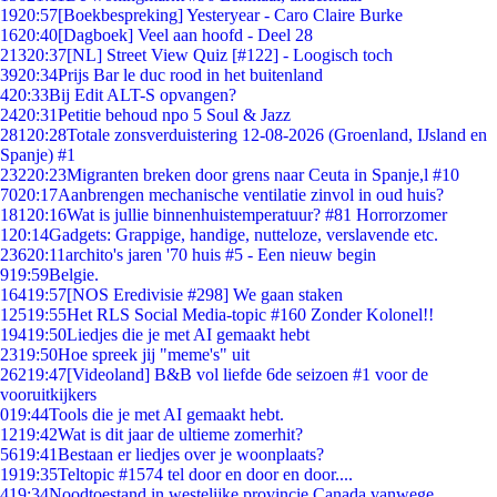
19
20:57
[Boekbespreking] Yesteryear - Caro Claire Burke
16
20:40
[Dagboek] Veel aan hoofd - Deel 28
213
20:37
[NL] Street View Quiz [#122] - Loogisch toch
39
20:34
Prijs Bar le duc rood in het buitenland
4
20:33
Bij Edit ALT-S opvangen?
24
20:31
Petitie behoud npo 5 Soul & Jazz
281
20:28
Totale zonsverduistering 12-08-2026 (Groenland, IJsland en
Spanje) #1
232
20:23
Migranten breken door grens naar Ceuta in Spanje,l #10
70
20:17
Aanbrengen mechanische ventilatie zinvol in oud huis?
181
20:16
Wat is jullie binnenhuistemperatuur? #81 Horrorzomer
1
20:14
Gadgets: Grappige, handige, nutteloze, verslavende etc.
236
20:11
archito's jaren '70 huis #5 - Een nieuw begin
9
19:59
Belgie.
164
19:57
[NOS Eredivisie #298] We gaan staken
125
19:55
Het RLS Social Media-topic #160 Zonder Kolonel!!
194
19:50
Liedjes die je met AI gemaakt hebt
23
19:50
Hoe spreek jij "meme's" uit
262
19:47
[Videoland] B&B vol liefde 6de seizoen #1 voor de
vooruitkijkers
0
19:44
Tools die je met AI gemaakt hebt.
12
19:42
Wat is dit jaar de ultieme zomerhit?
56
19:41
Bestaan er liedjes over je woonplaats?
19
19:35
Teltopic #1574 tel door en door en door....
4
19:34
Noodtoestand in westelijke provincie Canada vanwege