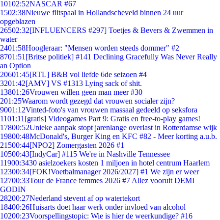
101
02:52
NASCAR #67
15
02:38
Nieuwe flitspaal in Hollandscheveld binnen 24 uur
opgeblazen
265
02:32
[INFLUENCERS #297] Toetjes & Bevers & Zwemmen in
water
24
01:58
Hoogleraar: "Mensen worden steeds dommer" #2
87
01:51
[Britse politiek] #141 Declining Gracefully Was Never Really
an Option
206
01:45
[RTL] B&B vol liefde 6de seizoen #4
32
01:42
[AMV] VS #1313 Lying sack of shit.
138
01:26
Vrouwen willen geen man meer #30
2
01:25
Waarom wordt gezegd dat vrouwen socialer zijn?
90
01:12
Vinted-foto's van vrouwen massaal gedeeld op seksfora
11
01:11
[gratis] Videogames Part 9: Gratis en free-to-play games!
178
00:52
Unieke aanpak stopt jarenlange overlast in Rotterdamse wijk
198
00:48
McDonald's, Burger King en KFC #82 - Meer korting a.u.b.
215
00:44
[NPO2] Zomergasten 2026 #1
105
00:43
[IndyCar] #115 We're in Nashville Tennessee
119
00:34
30 asielzoekers kosten 1 miljoen in hotel centrum Haarlem
123
00:34
[FOK!Voetbalmanager 2026/2027] #1 We zijn er weer
127
00:33
Tour de France femmes 2026 #7 Allez vooruit DEMI
GODIN
282
00:27
Nederland stevent af op watertekort
184
00:26
Huisarts doet haar werk onder invloed van alcohol
102
00:23
Voorspellingstopic: Wie is hier de weerkundige? #16