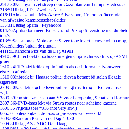
29
17:30
Netanyahu zet streep door Gaza-plan van Trumps Vredesraad
2
16:51
Uitslag PEC Zwolle - Ajax
0
16:11
Almansa wint Moto3-race Silverstone, Uriarte profiteert niet
van afwezige kampioenschapsleider
1
15:31
Uitslag Sparta - Feyenoord
0
14:46
Aprilia domineert Britse Grand Prix op Silverstone met dubbele
top-3
0
13:59
Sensationele Moto2-race Silverstone levert nieuwe winnaar op,
Nederlanders buiten de punten
41
11:03
Random Pics van de Dag #1981
49
10:39
China boekt doorbraak in eigen chipmachines, druk op ASML
groeit
16
10:24
FIFA ziet kritiek op Infantino als desinformatie, Noorwegen
eist zijn aftreden
13
10:03
Inbraak bij Haagse politie: dieven betrapt bij stelen illegale
sigaretten
27
09:50
Nachtelijk gebiedsverbod brengt rust terug in Rotterdamse
wijk
38
09:39
Iran stelt zes eisen aan VS voor heropening Straat van Hormuz
28
07:36
MIVD-baas lekt via Strava routes naar geheime kazerne
16
06:35
VrijMiBabes #316 (not very sfw!)
6
06:30
Trailers kijken: de bioscoopreleases van week 32
76
09/08
Random Pics van de Dag #1980
1
09/08
Uitslag AZ - ADO Den Haag
13
08/08
Hoe 30 landen zich voorbereiden op mogelijke oorlog met