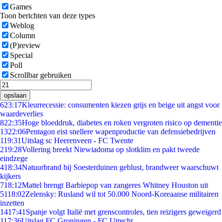
Games
Toon berichten van deze types
Weblog
Column
(P)review
Special
Poll
Scrollbar gebruiken
opslaan
6
23:17
Kleurrecessie: consumenten kiezen grijs en beige uit angst voor
waardeverlies
8
22:35
Hoge bloeddruk, diabetes en roken vergroten risico op dementie
13
22:06
Pentagon eist snellere wapenproductie van defensiebedrijven
1
19:31
Uitslag sc Heerenveen - FC Twente
2
19:28
Vollering breekt Niewiadoma op slotklim en pakt tweede
eindzege
4
18:34
Natuurbrand bij Soesterduinen geblust, brandweer waarschuwt
kijkers
7
18:12
Mattel brengt Barbiepop van zangeres Whitney Houston uit
51
18:02
Zelensky: Rusland wil tot 50.000 Noord-Koreaanse militairen
inzetten
14
17:41
Spanje volgt Italië met grenscontroles, tien reizigers geweigerd
1
17:36
Uitslag FC Groningen - FC Utrecht