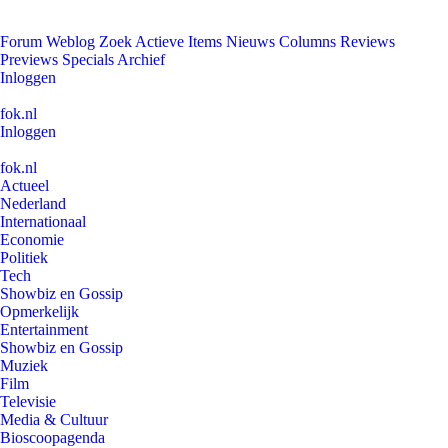
Forum
Weblog
Zoek
Actieve Items
Nieuws
Columns
Reviews
Previews
Specials
Archief
Inloggen
fok.nl
Inloggen
fok.nl
Actueel
Nederland
Internationaal
Economie
Politiek
Tech
Showbiz en Gossip
Opmerkelijk
Entertainment
Showbiz en Gossip
Muziek
Film
Televisie
Media & Cultuur
Bioscoopagenda