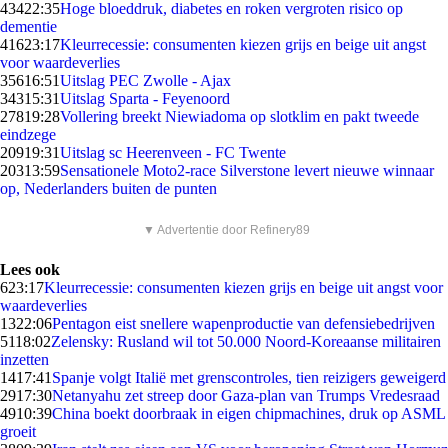
434
22:35
Hoge bloeddruk, diabetes en roken vergroten risico op
dementie
416
23:17
Kleurrecessie: consumenten kiezen grijs en beige uit angst
voor waardeverlies
356
16:51
Uitslag PEC Zwolle - Ajax
343
15:31
Uitslag Sparta - Feyenoord
278
19:28
Vollering breekt Niewiadoma op slotklim en pakt tweede
eindzege
209
19:31
Uitslag sc Heerenveen - FC Twente
203
13:59
Sensationele Moto2-race Silverstone levert nieuwe winnaar
op, Nederlanders buiten de punten
▼ Advertentie door Refinery89
Lees ook
6
23:17
Kleurrecessie: consumenten kiezen grijs en beige uit angst voor
waardeverlies
13
22:06
Pentagon eist snellere wapenproductie van defensiebedrijven
51
18:02
Zelensky: Rusland wil tot 50.000 Noord-Koreaanse militairen
inzetten
14
17:41
Spanje volgt Italië met grenscontroles, tien reizigers geweigerd
29
17:30
Netanyahu zet streep door Gaza-plan van Trumps Vredesraad
49
10:39
China boekt doorbraak in eigen chipmachines, druk op ASML
groeit