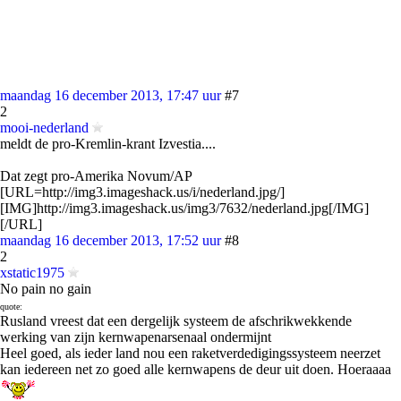
maandag 16 december 2013, 17:47 uur
#7
2
mooi-nederland
meldt de pro-Kremlin-krant Izvestia....
Dat zegt pro-Amerika Novum/AP
[URL=http://img3.imageshack.us/i/nederland.jpg/]
[IMG]http://img3.imageshack.us/img3/7632/nederland.jpg[/IMG]
[/URL]
maandag 16 december 2013, 17:52 uur
#8
2
xstatic1975
No pain no gain
quote:
Rusland vreest dat een dergelijk systeem de afschrikwekkende
werking van zijn kernwapenarsenaal ondermijnt
Heel goed, als ieder land nou een raketverdedigingssysteem neerzet
kan iedereen net zo goed alle kernwapens de deur uit doen. Hoeraaaa