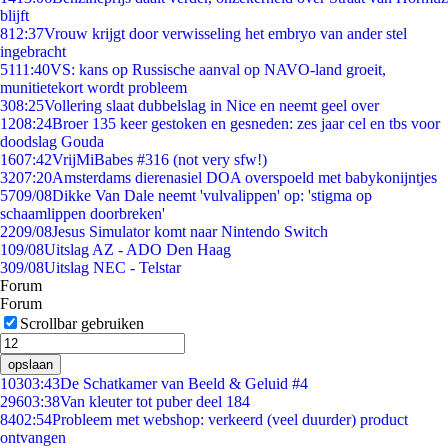
blijft
8
12:37
Vrouw krijgt door verwisseling het embryo van ander stel
ingebracht
51
11:40
VS: kans op Russische aanval op NAVO-land groeit,
munitietekort wordt probleem
3
08:25
Vollering slaat dubbelslag in Nice en neemt geel over
12
08:24
Broer 135 keer gestoken en gesneden: zes jaar cel en tbs voor
doodslag Gouda
16
07:42
VrijMiBabes #316 (not very sfw!)
32
07:20
Amsterdams dierenasiel DOA overspoeld met babykonijntjes
57
09/08
Dikke Van Dale neemt 'vulvalippen' op: 'stigma op
schaamlippen doorbreken'
22
09/08
Jesus Simulator komt naar Nintendo Switch
1
09/08
Uitslag AZ - ADO Den Haag
3
09/08
Uitslag NEC - Telstar
Forum
Forum
Scrollbar gebruiken
opslaan
103
03:43
De Schatkamer van Beeld & Geluid #4
296
03:38
Van kleuter tot puber deel 184
84
02:54
Probleem met webshop: verkeerd (veel duurder) product
ontvangen