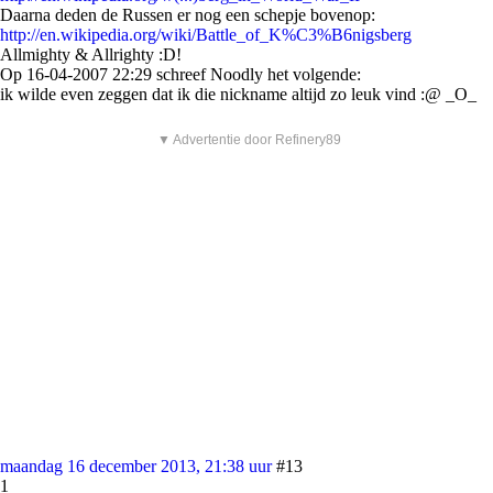
Daarna deden de Russen er nog een schepje bovenop:
http://en.wikipedia.org/wiki/Battle_of_K%C3%B6nigsberg
Allmighty & Allrighty :D!
Op 16-04-2007 22:29 schreef Noodly het volgende:
ik wilde even zeggen dat ik die nickname altijd zo leuk vind :@ _O_
▼ Advertentie door Refinery89
maandag 16 december 2013, 21:38 uur
#13
1