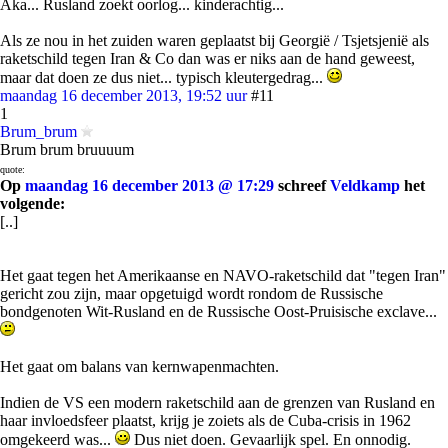
Aka... Rusland zoekt oorlog... kinderachtig...
Als ze nou in het zuiden waren geplaatst bij Georgië / Tsjetsjenië als
raketschild tegen Iran & Co dan was er niks aan de hand geweest,
maar dat doen ze dus niet... typisch kleutergedrag...
maandag 16 december 2013, 19:52 uur
#11
1
Brum_brum
Brum brum bruuuum
quote:
Op
maandag 16 december 2013 @ 17:29
schreef
Veldkamp
het
volgende:
[..]
Het gaat tegen het Amerikaanse en NAVO-raketschild dat "tegen Iran"
gericht zou zijn, maar opgetuigd wordt rondom de Russische
bondgenoten Wit-Rusland en de Russische Oost-Pruisische exclave...
Het gaat om balans van kernwapenmachten.
Indien de VS een modern raketschild aan de grenzen van Rusland en
haar invloedsfeer plaatst, krijg je zoiets als de Cuba-crisis in 1962
omgekeerd was...
Dus niet doen. Gevaarlijk spel. En onnodig.