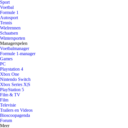
Sport
Voetbal
Formule 1
Autosport
Tennis
Wielrennen
Schaatsen
Wintersporten
Managerspelen
Voetbalmanager
Formule 1-manager
Games
PC
Playstation 4
Xbox One
Nintendo Switch
Xbox Series X|S
PlayStation 5
Film & TV
Film
Televisie
Trailers en Videos
Bioscoopagenda
Forum
Meer