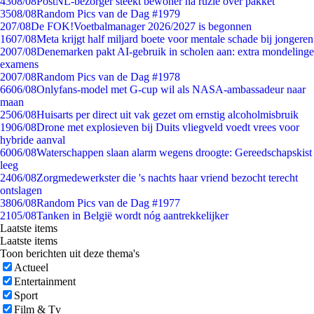
43
08/08
PostNL-bezorger steekt bewoner na ruzie over pakket
35
08/08
Random Pics van de Dag #1979
2
07/08
De FOK!Voetbalmanager 2026/2027 is begonnen
16
07/08
Meta krijgt half miljard boete voor mentale schade bij jongeren
20
07/08
Denemarken pakt AI-gebruik in scholen aan: extra mondelinge
examens
20
07/08
Random Pics van de Dag #1978
66
06/08
Onlyfans-model met G-cup wil als NASA-ambassadeur naar
maan
25
06/08
Huisarts per direct uit vak gezet om ernstig alcoholmisbruik
19
06/08
Drone met explosieven bij Duits vliegveld voedt vrees voor
hybride aanval
60
06/08
Waterschappen slaan alarm wegens droogte: Gereedschapskist
leeg
24
06/08
Zorgmedewerkster die 's nachts haar vriend bezocht terecht
ontslagen
38
06/08
Random Pics van de Dag #1977
21
05/08
Tanken in België wordt nóg aantrekkelijker
Laatste items
Laatste items
Toon berichten uit deze thema's
Actueel
Entertainment
Sport
Film & Tv