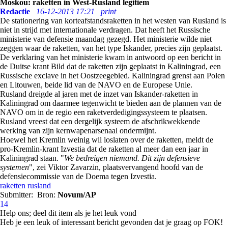
Moskou: raketten in West-Rusland legitiem
Redactie
16-12-2013 17:21
print
De stationering van korteafstandsraketten in het westen van Rusland is
niet in strijd met internationale verdragen. Dat heeft het Russische
ministerie van defensie maandag gezegd. Het ministerie wilde niet
zeggen waar de raketten, van het type Iskander, precies zijn geplaatst.
De verklaring van het ministerie kwam in antwoord op een bericht in
de Duitse krant Bild dat de raketten zijn geplaatst in Kaliningrad, een
Russische exclave in het Oostzeegebied. Kaliningrad grenst aan Polen
en Litouwen, beide lid van de NAVO en de Europese Unie.
Rusland dreigde al jaren met de inzet van Iskander-raketten in
Kaliningrad om daarmee tegenwicht te bieden aan de plannen van de
NAVO om in de regio een raketverdedigingssysteem te plaatsen.
Rusland vreest dat een dergelijk systeem de afschrikwekkende
werking van zijn kernwapenarsenaal ondermijnt.
Hoewel het Kremlin weinig wil loslaten over de raketten, meldt de
pro-Kremlin-krant Izvestia dat de raketten al meer dan een jaar in
Kaliningrad staan. "
We bedreigen niemand. Dit zijn defensieve
systemen
", zei Viktor Zavarzin, plaatsvervangend hoofd van de
defensiecommissie van de Doema tegen Izvestia.
raketten
rusland
Submitter:
Bron:
Novum/AP
14
Help ons; deel dit item als je het leuk vond
Heb je een leuk of interessant bericht gevonden dat je graag op FOK!