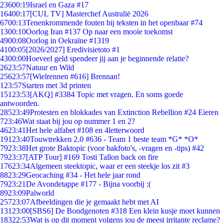
236
00:19
Israel en Gaza #17
164
00:17
[CUL TV] Masterchef Australië 2026
67
00:13
Tenenkrommende fouten bij teksten in het openbaar #74
13
00:10
Oorlog Iran #137 Op naar een mooie toekomst
49
00:08
Oorlog in Oekraïne #1319
41
00:05
[2026/2027] Eredivisietoto #1
43
00:00
Hoeveel geld spendeer jij aan je beginnende relatie?
26
23:57
Natuur en Wild
256
23:57
[Wielrennen #616] Brennan!
1
23:57
Starten met 3d printen
151
23:53
[AKQ] #3384 Topic met vragen. En soms goede
antwoorden.
285
23:49
Protesten en blokkades van Extinction Rebellion #24 Eieren
7
23:46
Wat staat bij jou op nummer 1 en 2?
46
23:41
Het hele alfabet #108 en 4letterwoord
191
23:40
Touwtrekken 2.0 #636 - Team 1 beste team *G* *O*
79
23:38
Het grote Baktopic (voor bakfoto's, -vragen en -tips) #42
79
23:37
[ATP Tour] #169 Tosti Tallon back on fire
176
23:34
Algemeen steektopic, waar er een steekje los zit #3
88
23:29
Geocaching #34 - Het hele jaar rond
79
23:21
De Avondetappe #177 - Bijna voorbij :(
89
23:09
Palworld
257
23:07
Afbeeldingen die je gemaakt hebt met AI
131
23:00
[SBS6] De Bondgenoten #318 Een klein kusje moet kunnen
183
22:53
Wat is op dit moment volgens jou de meest irritante reclame?