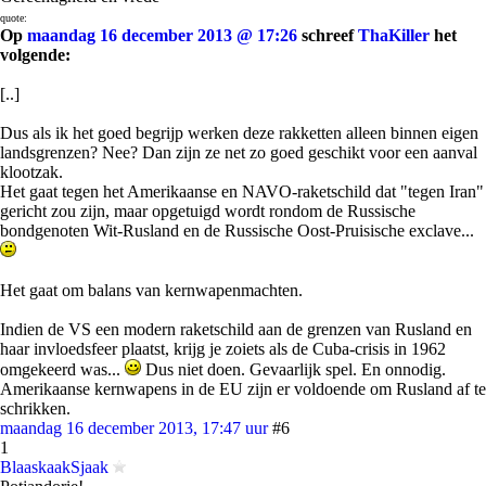
quote:
Op
maandag 16 december 2013 @ 17:26
schreef
ThaKiller
het
volgende:
[..]
Dus als ik het goed begrijp werken deze rakketten alleen binnen eigen
landsgrenzen? Nee? Dan zijn ze net zo goed geschikt voor een aanval
klootzak.
Het gaat tegen het Amerikaanse en NAVO-raketschild dat "tegen Iran"
gericht zou zijn, maar opgetuigd wordt rondom de Russische
bondgenoten Wit-Rusland en de Russische Oost-Pruisische exclave...
Het gaat om balans van kernwapenmachten.
Indien de VS een modern raketschild aan de grenzen van Rusland en
haar invloedsfeer plaatst, krijg je zoiets als de Cuba-crisis in 1962
omgekeerd was...
Dus niet doen. Gevaarlijk spel. En onnodig.
Amerikaanse kernwapens in de EU zijn er voldoende om Rusland af te
schrikken.
maandag 16 december 2013, 17:47 uur
#6
1
BlaaskaakSjaak