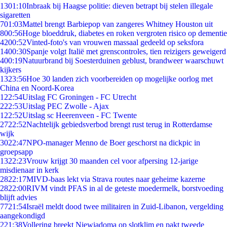
13
01:10
Inbraak bij Haagse politie: dieven betrapt bij stelen illegale
sigaretten
7
01:03
Mattel brengt Barbiepop van zangeres Whitney Houston uit
8
00:56
Hoge bloeddruk, diabetes en roken vergroten risico op dementie
42
00:52
Vinted-foto's van vrouwen massaal gedeeld op seksfora
14
00:30
Spanje volgt Italië met grenscontroles, tien reizigers geweigerd
4
00:19
Natuurbrand bij Soesterduinen geblust, brandweer waarschuwt
kijkers
13
23:56
Hoe 30 landen zich voorbereiden op mogelijke oorlog met
China en Noord-Korea
1
22:54
Uitslag FC Groningen - FC Utrecht
2
22:53
Uitslag PEC Zwolle - Ajax
1
22:52
Uitslag sc Heerenveen - FC Twente
27
22:52
Nachtelijk gebiedsverbod brengt rust terug in Rotterdamse
wijk
30
22:47
NPO-manager Menno de Boer geschorst na dickpic in
groepsapp
13
22:23
Vrouw krijgt 30 maanden cel voor afpersing 12-jarige
misdienaar in kerk
28
22:17
MIVD-baas lekt via Strava routes naar geheime kazerne
28
22:00
RIVM vindt PFAS in al de geteste moedermelk, borstvoeding
blijft advies
77
21:54
Israël meldt dood twee militairen in Zuid-Libanon, vergelding
aangekondigd
2
21:38
Vollering breekt Niewiadoma op slotklim en pakt tweede