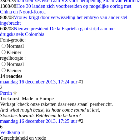
38
09:39
Iran stelt zes eisen aan VS voor heropening Straat van Hormuz
13
08/08
Hoe 30 landen zich voorbereiden op mogelijke oorlog met
China en Noord-Korea
8
08/08
Vrouw krijgt door verwisseling het embryo van ander stel
ingebracht
6
08/08
Nieuwe president De la Espriella gaat strijd aan met
drugskartels Colombia
Font-grootte:
Normaal
Kleiner
regelhoogte :
Normaal
Kleiner
14 reacties
maandag 16 december 2013, 17:24 uur
#1
2
Perrin
Toekomst. Made in Europe.
Verkapt 'check onze raketten daar eens staan'-persbericht.
And what rough beast, its hour come round at last,
Slouches towards Bethlehem to be born?
maandag 16 december 2013, 17:25 uur
#2
6
Veldkamp
Gerechtigheid en vrede