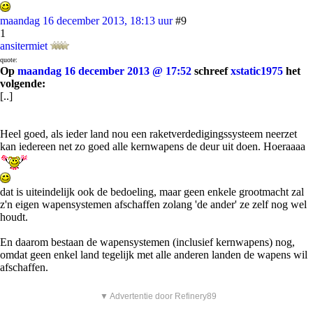
maandag 16 december 2013, 18:13 uur
#9
1
ansitermiet
quote:
Op
maandag 16 december 2013 @ 17:52
schreef
xstatic1975
het
volgende:
[..]
Heel goed, als ieder land nou een raketverdedigingssysteem neerzet
kan iedereen net zo goed alle kernwapens de deur uit doen. Hoeraaaa
dat is uiteindelijk ook de bedoeling, maar geen enkele grootmacht zal
z'n eigen wapensystemen afschaffen zolang 'de ander' ze zelf nog wel
houdt.
En daarom bestaan de wapensystemen (inclusief kernwapens) nog,
omdat geen enkel land tegelijk met alle anderen landen de wapens wil
afschaffen.
▼ Advertentie door Refinery89