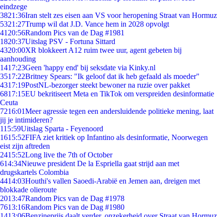
eindzege
38
21:36
Iran stelt zes eisen aan VS voor heropening Straat van Hormuz
53
21:27
Trump wil dat J.D. Vance hem in 2028 opvolgt
41
20:56
Random Pics van de Dag #1981
18
20:37
Uitslag PSV - Fortuna Sittard
43
20:00
XR blokkeert A12 ruim twee uur, agent gebeten bij
aanhouding
14
17:23
Geen 'happy end' bij seksdate via Kinky.nl
35
17:22
Britney Spears: "Ik geloof dat ik heb gefaald als moeder"
43
17:19
PostNL-bezorger steekt bewoner na ruzie over pakket
68
17:15
EU bekritiseert Meta en TikTok om verspreiden desinformatie
Ceuta
72
16:01
Meer agressie tegen een andersluidende politieke mening, laat
jij je intimideren?
1
15:59
Uitslag Sparta - Feyenoord
16
15:52
FIFA ziet kritiek op Infantino als desinformatie, Noorwegen
eist zijn aftreden
24
15:52
Long live the 7th of October
6
14:34
Nieuwe president De la Espriella gaat strijd aan met
drugskartels Colombia
44
14:03
Houthi's vallen Saoedi-Arabië en Jemen aan, dreigen met
blokkade olieroute
20
13:47
Random Pics van de Dag #1978
76
13:16
Random Pics van de Dag #1980
14
13:06
Benzineprijs daalt verder, onzekerheid over Straat van Hormuz