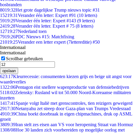
bosbranden
80
19:32
Het grote dagelijkse Trump nieuws topic #31
152
19:31
Verander één letter: Expert #91 (10 letters)
59
19:29
Verander één letter: Expert #143 (9 letters)
24
19:28
Verander één letter. Expert # 75 (8 letters)
127
19:27
Nederland toen
79
19:26
PDC Nieuws #15: Matchfixing
210
19:25
Verander een letter expert (7lettereditie) #50
Internationaal
Internationaal
Scrollbar gebruiken
opslaan
6
23:17
Kleurrecessie: consumenten kiezen grijs en beige uit angst voor
waardeverlies
13
22:06
Pentagon eist snellere wapenproductie van defensiebedrijven
51
18:02
Zelensky: Rusland wil tot 50.000 Noord-Koreaanse militairen
inzetten
14
17:41
Spanje volgt Italië met grenscontroles, tien reizigers geweigerd
29
17:30
Netanyahu zet streep door Gaza-plan van Trumps Vredesraad
49
10:39
China boekt doorbraak in eigen chipmachines, druk op ASML
groeit
38
09:39
Iran stelt zes eisen aan VS voor heropening Straat van Hormuz
13
08/08
Hoe 30 landen zich voorbereiden op mogelijke oorlog met