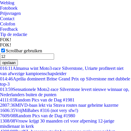
Weblog
Fotoboek
Prijsvragen
Contact
Colofon
Feedback
Tip de redactie
FOK!
FOK!
Scrollbar gebruiken
opslaan
0
16:11
Almansa wint Moto3-race Silverstone, Uriarte profiteert niet
van afwezige kampioenschapsleider
0
14:46
Aprilia domineert Britse Grand Prix op Silverstone met dubbele
top-3
0
13:59
Sensationele Moto2-race Silverstone levert nieuwe winnaar op,
Nederlanders buiten de punten
41
11:03
Random Pics van de Dag #1981
28
07:36
MIVD-baas lekt via Strava routes naar geheime kazerne
16
06:35
VrijMiBabes #316 (not very sfw!)
76
09/08
Random Pics van de Dag #1980
13
08/08
Vrouw krijgt 30 maanden cel voor afpersing 12-jarige
misdienaar in kerk