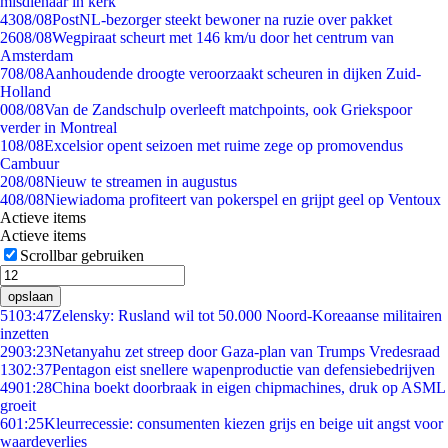
misdienaar in kerk
43
08/08
PostNL-bezorger steekt bewoner na ruzie over pakket
26
08/08
Wegpiraat scheurt met 146 km/u door het centrum van
Amsterdam
7
08/08
Aanhoudende droogte veroorzaakt scheuren in dijken Zuid-
Holland
0
08/08
Van de Zandschulp overleeft matchpoints, ook Griekspoor
verder in Montreal
1
08/08
Excelsior opent seizoen met ruime zege op promovendus
Cambuur
2
08/08
Nieuw te streamen in augustus
4
08/08
Niewiadoma profiteert van pokerspel en grijpt geel op Ventoux
Actieve items
Actieve items
Scrollbar gebruiken
opslaan
51
03:47
Zelensky: Rusland wil tot 50.000 Noord-Koreaanse militairen
inzetten
29
03:23
Netanyahu zet streep door Gaza-plan van Trumps Vredesraad
13
02:37
Pentagon eist snellere wapenproductie van defensiebedrijven
49
01:28
China boekt doorbraak in eigen chipmachines, druk op ASML
groeit
6
01:25
Kleurrecessie: consumenten kiezen grijs en beige uit angst voor
waardeverlies