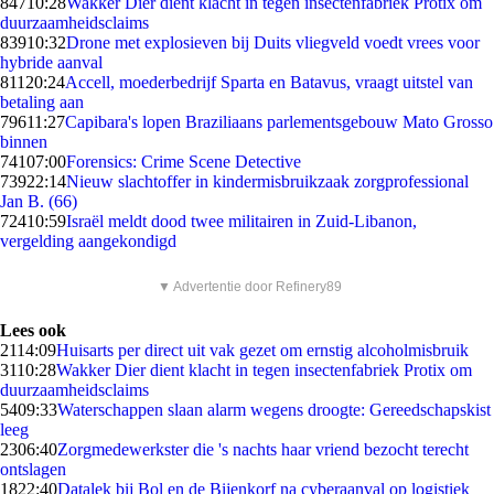
847
10:28
Wakker Dier dient klacht in tegen insectenfabriek Protix om
duurzaamheidsclaims
839
10:32
Drone met explosieven bij Duits vliegveld voedt vrees voor
hybride aanval
811
20:24
Accell, moederbedrijf Sparta en Batavus, vraagt uitstel van
betaling aan
796
11:27
Capibara's lopen Braziliaans parlementsgebouw Mato Grosso
binnen
741
07:00
Forensics: Crime Scene Detective
739
22:14
Nieuw slachtoffer in kindermisbruikzaak zorgprofessional
Jan B. (66)
724
10:59
Israël meldt dood twee militairen in Zuid-Libanon,
vergelding aangekondigd
▼ Advertentie door Refinery89
Lees ook
21
14:09
Huisarts per direct uit vak gezet om ernstig alcoholmisbruik
31
10:28
Wakker Dier dient klacht in tegen insectenfabriek Protix om
duurzaamheidsclaims
54
09:33
Waterschappen slaan alarm wegens droogte: Gereedschapskist
leeg
23
06:40
Zorgmedewerkster die 's nachts haar vriend bezocht terecht
ontslagen
18
22:40
Datalek bij Bol en de Bijenkorf na cyberaanval op logistiek