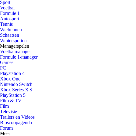
Sport
Voetbal
Formule 1
Autosport
Tennis
Wielrennen
Schaatsen
Wintersporten
Managerspelen
Voetbalmanager
Formule 1-manager
Games
PC
Playstation 4
Xbox One
Nintendo Switch
Xbox Series X|S
PlayStation 5
Film & TV
Film
Televisie
Trailers en Videos
Bioscoopagenda
Forum
Meer