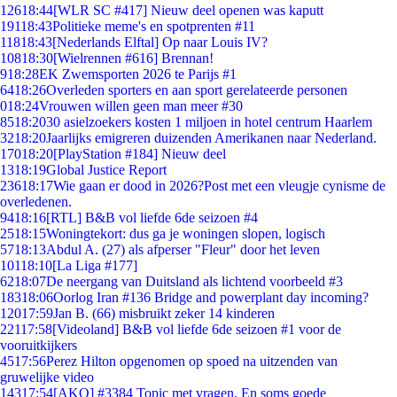
126
18:44
[WLR SC #417] Nieuw deel openen was kaputt
191
18:43
Politieke meme's en spotprenten #11
118
18:43
[Nederlands Elftal] Op naar Louis IV?
108
18:30
[Wielrennen #616] Brennan!
9
18:28
EK Zwemsporten 2026 te Parijs #1
64
18:26
Overleden sporters en aan sport gerelateerde personen
0
18:24
Vrouwen willen geen man meer #30
85
18:20
30 asielzoekers kosten 1 miljoen in hotel centrum Haarlem
32
18:20
Jaarlijks emigreren duizenden Amerikanen naar Nederland.
170
18:20
[PlayStation #184] Nieuw deel
13
18:19
Global Justice Report
236
18:17
Wie gaan er dood in 2026?Post met een vleugje cynisme de
overledenen.
94
18:16
[RTL] B&B vol liefde 6de seizoen #4
25
18:15
Woningtekort: dus ga je woningen slopen, logisch
57
18:13
Abdul A. (27) als afperser "Fleur" door het leven
101
18:10
[La Liga #177]
62
18:07
De neergang van Duitsland als lichtend voorbeeld #3
183
18:06
Oorlog Iran #136 Bridge and powerplant day incoming?
120
17:59
Jan B. (66) misbruikt zeker 14 kinderen
221
17:58
[Videoland] B&B vol liefde 6de seizoen #1 voor de
vooruitkijkers
45
17:56
Perez Hilton opgenomen op spoed na uitzenden van
gruwelijke video
143
17:54
[AKQ] #3384 Topic met vragen. En soms goede