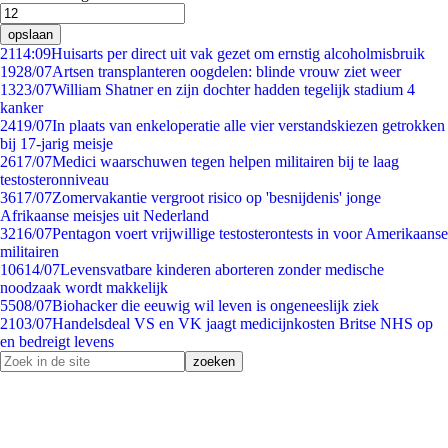
opslaan
21
14:09
Huisarts per direct uit vak gezet om ernstig alcoholmisbruik
19
28/07
Artsen transplanteren oogdelen: blinde vrouw ziet weer
13
23/07
William Shatner en zijn dochter hadden tegelijk stadium 4
kanker
24
19/07
In plaats van enkeloperatie alle vier verstandskiezen getrokken
bij 17-jarig meisje
26
17/07
Medici waarschuwen tegen helpen militairen bij te laag
testosteronniveau
36
17/07
Zomervakantie vergroot risico op 'besnijdenis' jonge
Afrikaanse meisjes uit Nederland
32
16/07
Pentagon voert vrijwillige testosterontests in voor Amerikaanse
militairen
106
14/07
Levensvatbare kinderen aborteren zonder medische
noodzaak wordt makkelijk
55
08/07
Biohacker die eeuwig wil leven is ongeneeslijk ziek
21
03/07
Handelsdeal VS en VK jaagt medicijnkosten Britse NHS op
en bedreigt levens