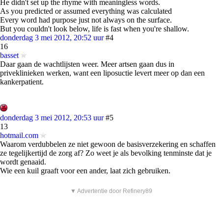
He didn't set up the rhyme with meaningless words.
As you predicted or assumed everything was calculated
Every word had purpose just not always on the surface.
But you couldn't look below, life is fast when you're shallow.
donderdag 3 mei 2012, 20:52 uur
#4
16
basset
Daar gaan de wachtlijsten weer. Meer artsen gaan dus in
priveklinieken werken, want een liposuctie levert meer op dan een
kankerpatient.
donderdag 3 mei 2012, 20:53 uur
#5
13
hotmail.com
Waarom verdubbelen ze niet gewoon de basisverzekering en schaffen
ze tegelijkertijd de zorg af? Zo weet je als bevolking tenminste dat je
wordt genaaid.
Wie een kuil graaft voor een ander, laat zich gebruiken.
▼ Advertentie door Refinery89