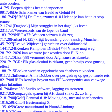
antwoorden.
4
17:51
Poepen tijdens het tandenpoetsen
99
17:46
De Schatkamer van Beeld & Geluid #4
186
17:42
[SBS6] De Oranjezomer #10 Helene je kan het niet stop
ermee
21
17:41
[Dagboek] Mijn struggles in het dagelijks leven
231
17:37
Weerrecords aan de lopende band
183
17:29
NEC #77: Wat een seizoen is dit zeg
7
17:28
Farhad N. (25) krijgt levenslang voor aanslag Munchen
45
17:27
[Eva vd Wijdeven] geruchten over dakloosheid
144
17:24
[Keuken Kampioen Divisie] #44 Vitesse mag weg
28
17:21
2026 kan warmste jaar worden door El Nino
114
17:20
Lisa (38) vermoord door Afghaanse asielzoeker
220
17:17
GR: Elk glas alcohol is riskant, geen bewijs voor gunstig
effect
188
17:15
Boeken worden opgekocht om chatbots te voeden
91
17:12
Influencer Anna Dobber over pestgedrag op gesponsorde reis
82
17:08
UEFA kondigt boycot van FIFA-competities aan vanwege
plan Infantino
6
17:04
Insta360 Studio software, lagging en stotteren
92
17:02
Koopzegels sparen bij AH duurt straks 2x zo lang
218
17:00
[Golf] Centraal #18: Moving day, meestal naar beneden
10
16:59
[RTL4] Bestemming X
135
16:59
Grote natuurbrand in Noord-Limburg
10
16:57
Meest innovatieve game mechanics