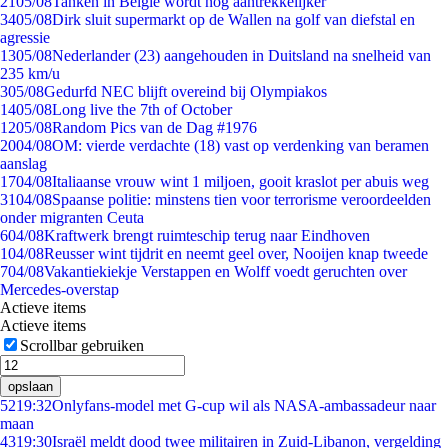
21
05/08
Tanken in België wordt nóg aantrekkelijker
34
05/08
Dirk sluit supermarkt op de Wallen na golf van diefstal en
agressie
13
05/08
Nederlander (23) aangehouden in Duitsland na snelheid van
235 km/u
3
05/08
Gedurfd NEC blijft overeind bij Olympiakos
14
05/08
Long live the 7th of October
12
05/08
Random Pics van de Dag #1976
20
04/08
OM: vierde verdachte (18) vast op verdenking van beramen
aanslag
17
04/08
Italiaanse vrouw wint 1 miljoen, gooit kraslot per abuis weg
31
04/08
Spaanse politie: minstens tien voor terrorisme veroordeelden
onder migranten Ceuta
6
04/08
Kraftwerk brengt ruimteschip terug naar Eindhoven
1
04/08
Reusser wint tijdrit en neemt geel over, Nooijen knap tweede
7
04/08
Vakantiekiekje Verstappen en Wolff voedt geruchten over
Mercedes-overstap
Actieve items
Actieve items
Scrollbar gebruiken
opslaan
52
19:32
Onlyfans-model met G-cup wil als NASA-ambassadeur naar
maan
43
19:30
Israël meldt dood twee militairen in Zuid-Libanon, vergelding