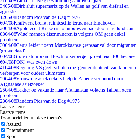
21
05/08
Tanken in België wordt nóg aantrekkelijker
34
05/08
Dirk sluit supermarkt op de Wallen na golf van diefstal en
agressie
12
05/08
Random Pics van de Dag #1976
6
04/08
Kraftwerk brengt ruimteschip terug naar Eindhoven
20
04/08
Apple vecht Britse eis tot inbouwen backdoor in iCloud aan
83
04/08
'Witte' mannen discrimineren is volgens OM geen enkel
probleem
30
04/08
Ceuta-leider noemt Marokkaanse grensaanval door migranten
'gruweldaad'
6
04/08
Grote natuurbrand Boschhuizerbergen groeit naar 100 hectare
6
04/08
FOK! was even down
41
04/08
Regering VS geeft scholen die 'genderidentiteit' van kinderen
verbergen voor ouders ultimatum
59
04/08
Vrouw die asielzoekers hielp in Athene vermoord door
Afghaanse asielzoeker
25
04/08
Lekker op vakantie naar Afghanistan volgens Taliban geen
probleem
23
04/08
Random Pics van de Dag #1975
Laatste items
Laatste items
Toon berichten uit deze thema's
Actueel
Entertainment
Sport