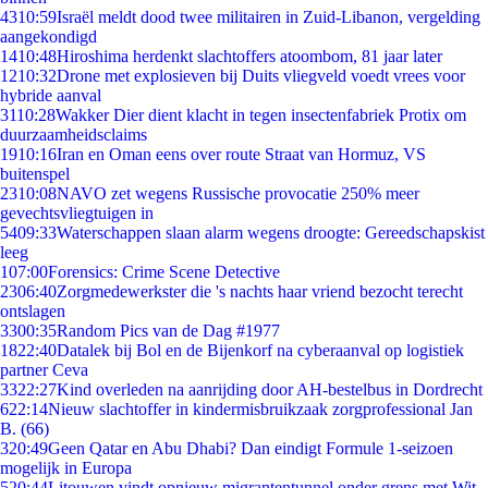
43
10:59
Israël meldt dood twee militairen in Zuid-Libanon, vergelding
aangekondigd
14
10:48
Hiroshima herdenkt slachtoffers atoombom, 81 jaar later
12
10:32
Drone met explosieven bij Duits vliegveld voedt vrees voor
hybride aanval
31
10:28
Wakker Dier dient klacht in tegen insectenfabriek Protix om
duurzaamheidsclaims
19
10:16
Iran en Oman eens over route Straat van Hormuz, VS
buitenspel
23
10:08
NAVO zet wegens Russische provocatie 250% meer
gevechtsvliegtuigen in
54
09:33
Waterschappen slaan alarm wegens droogte: Gereedschapskist
leeg
1
07:00
Forensics: Crime Scene Detective
23
06:40
Zorgmedewerkster die 's nachts haar vriend bezocht terecht
ontslagen
33
00:35
Random Pics van de Dag #1977
18
22:40
Datalek bij Bol en de Bijenkorf na cyberaanval op logistiek
partner Ceva
33
22:27
Kind overleden na aanrijding door AH-bestelbus in Dordrecht
6
22:14
Nieuw slachtoffer in kindermisbruikzaak zorgprofessional Jan
B. (66)
3
20:49
Geen Qatar en Abu Dhabi? Dan eindigt Formule 1-seizoen
mogelijk in Europa
5
20:44
Litouwen vindt opnieuw migrantentunnel onder grens met Wit-