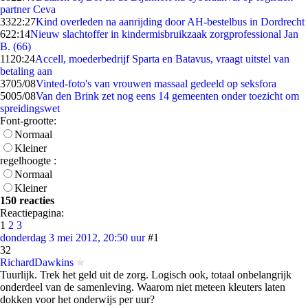
partner Ceva
33
22:27
Kind overleden na aanrijding door AH-bestelbus in Dordrecht
6
22:14
Nieuw slachtoffer in kindermisbruikzaak zorgprofessional Jan
B. (66)
11
20:24
Accell, moederbedrijf Sparta en Batavus, vraagt uitstel van
betaling aan
37
05/08
Vinted-foto's van vrouwen massaal gedeeld op seksfora
50
05/08
Van den Brink zet nog eens 14 gemeenten onder toezicht om
spreidingswet
Font-grootte:
Normaal
Kleiner
regelhoogte :
Normaal
Kleiner
150 reacties
Reactiepagina:
1
2
3
donderdag 3 mei 2012, 20:50 uur
#1
32
RichardDawkins
Tuurlijk. Trek het geld uit de zorg. Logisch ook, totaal onbelangrijk
onderdeel van de samenleving. Waarom niet meteen kleuters laten
dokken voor het onderwijs per uur?