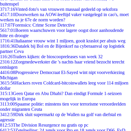
buitenspel
37
17:16
Vinted-foto's van vrouwen massaal gedeeld op seksfora
45
17:10
Doorwerken na AOW-leeftijd vaker vastgelegd in cao's, moet
werken na je 67e de norm worden?
1
17:07
Forensics: Crime Scene Detective
56
17:01
Boeren waarschuwen voor lagere oogst door aanhoudende
hitte en droogte
17
16:41
Italiaanse vrouw wint 1 miljoen, gooit kraslot per abuis weg
18
16:36
Datalek bij Bol en de Bijenkorf na cyberaanval op logistiek
partner Ceva
1
16:26
Trailers kijken: de bioscoopreleases van week 32
23
16:12
Zorgmedewerkster die 's nachts haar vriend bezocht terecht
ontslagen
44
16:08
Progressieve Democraat El-Sayed wint nipt voorverkiezing
Michigan
36
15:56
Hackers roven Coldcard-bitcoinwallets leeg voor 114 miljoen
dollar
3
15:13
Geen Qatar en Abu Dhabi? Dan eindigt Formule 1-seizoen
mogelijk in Europa
31
13:00
Spaanse politie: minstens tien voor terrorisme veroordeelden
onder migranten Ceuta
34
12:59
Dirk sluit supermarkt op de Wallen na golf van diefstal en
agressie
8
12:53
The Division Resurgence nu gratis op pc
64
12:53
Zetelpeiling: 24 zetels voor Pro en 18 zetels voor D66, FvD,