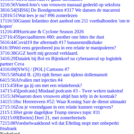
32
16:56
Vinted-foto's van vrouwen massaal gedeeld op seksfora
38
16:54
[SBS6] De Bondgenoten #317 We dansen de macaroni
120
16:51
Wat lees je nu? #96 zomerlezen
171
16:50
Gianni Infantino doet aanbod om 211 voetbalbonden 'om te
kopen'
112
16:49
Hurricane & Cyclone Season 2026
237
16:45
Speciaalbieren #80: another one bites the dust
56
16:44
Covid19 the aftermath #17 bananenmilkshake
6
16:39
Wel eens geprobeerd jou in een relatie te manipuleren?
37
16:38
GGZ heeft mij gezond verklaard.
34
16:29
Datalek bij Bol en Bijenkorf na cyberaanval op logistiek
partner Ceva
43
16:09
[NWS] / [POL] Cartoons #7
70
15:58
Nabil B. (20) rijdt fietser aan tijdens dollemansrit
64
15:56
Afvallen met injecties #4
11
15:45
Hoe ga jij om met een relatiebreuk?
147
15:45
[podcasts] Misdaad podcasts #3 - Twee weken taakstraf
15
15:34
Waarom doen vrouwen altijd hun telly in de kontzak?
141
15:18
sc Heerenveen #52: Waar Koning Sarr de dienst uitmaakt
27
15:16
Zou je vreemdgaan in een relatie kunnen vergeven?
21
15:13
Het grote dagelijkse Trump nieuws topic #31
102
15:09
[Breien] Deel 21, met zomerbreisels
72
15:08
Voedselwaakhond wil dat Efteling stopt met onbeperkt
frisdrank
Nederland