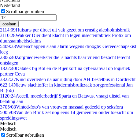
Nederland
Scrollbar gebruiken
opslaan
21
14:09
Huisarts per direct uit vak gezet om ernstig alcoholmisbruik
31
10:28
Wakker Dier dient klacht in tegen insectenfabriek Protix om
duurzaamheidsclaims
54
09:33
Waterschappen slaan alarm wegens droogte: Gereedschapskist
leeg
23
06:40
Zorgmedewerkster die 's nachts haar vriend bezocht terecht
ontslagen
18
22:40
Datalek bij Bol en de Bijenkorf na cyberaanval op logistiek
partner Ceva
33
22:27
Kind overleden na aanrijding door AH-bestelbus in Dordrecht
6
22:14
Nieuw slachtoffer in kindermisbruikzaak zorgprofessional Jan
B. (66)
11
20:24
Accell, moederbedrijf Sparta en Batavus, vraagt uitstel van
betaling aan
37
05/08
Vinted-foto's van vrouwen massaal gedeeld op seksfora
50
05/08
Van den Brink zet nog eens 14 gemeenten onder toezicht om
spreidingswet
Medisch
Medisch
Scrollbar gebruiken