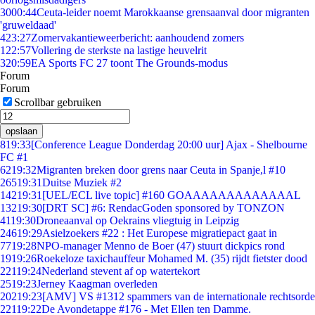
30
00:44
Ceuta-leider noemt Marokkaanse grensaanval door migranten
'gruweldaad'
4
23:27
Zomervakantieweerbericht: aanhoudend zomers
1
22:57
Vollering de sterkste na lastige heuvelrit
3
20:59
EA Sports FC 27 toont The Grounds-modus
Forum
Forum
Scrollbar gebruiken
opslaan
8
19:33
[Conference League Donderdag 20:00 uur] Ajax - Shelbourne
FC #1
62
19:32
Migranten breken door grens naar Ceuta in Spanje,l #10
265
19:31
Duitse Muziek #2
142
19:31
[UEL/ECL live topic] #160 GOAAAAAAAAAAAAAL
132
19:30
[DRT SC] #6: RendacGoden sponsored by TONZON
41
19:30
Droneaanval op Oekrains vliegtuig in Leipzig
246
19:29
Asielzoekers #22 : Het Europese migratiepact gaat in
77
19:28
NPO-manager Menno de Boer (47) stuurt dickpics rond
19
19:26
Roekeloze taxichauffeur Mohamed M. (35) rijdt fietster dood
221
19:24
Nederland stevent af op watertekort
25
19:23
Jerney Kaagman overleden
202
19:23
[AMV] VS #1312 spammers van de internationale rechtsorde
221
19:22
De Avondetappe #176 - Met Ellen ten Damme.