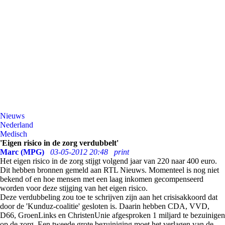
Nieuws
Nederland
Medisch
'Eigen risico in de zorg verdubbelt'
Marc (MPG)
03-05-2012 20:48
print
Het eigen risico in de zorg stijgt volgend jaar van 220 naar 400 euro.
Dit hebben bronnen gemeld aan RTL Nieuws. Momenteel is nog niet
bekend of en hoe mensen met een laag inkomen gecompenseerd
worden voor deze stijging van het eigen risico.
Deze verdubbeling zou toe te schrijven zijn aan het crisisakkoord dat
door de 'Kunduz-coalitie' gesloten is. Daarin hebben CDA, VVD,
D66, GroenLinks en ChristenUnie afgesproken 1 miljard te bezuinigen
op de zorg. Een tweede grote bezuiniging moet het verlagen van de