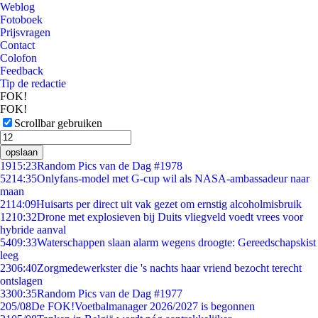
Weblog
Fotoboek
Prijsvragen
Contact
Colofon
Feedback
Tip de redactie
FOK!
FOK!
Scrollbar gebruiken
opslaan
19
15:23
Random Pics van de Dag #1978
52
14:35
Onlyfans-model met G-cup wil als NASA-ambassadeur naar
maan
21
14:09
Huisarts per direct uit vak gezet om ernstig alcoholmisbruik
12
10:32
Drone met explosieven bij Duits vliegveld voedt vrees voor
hybride aanval
54
09:33
Waterschappen slaan alarm wegens droogte: Gereedschapskist
leeg
23
06:40
Zorgmedewerkster die 's nachts haar vriend bezocht terecht
ontslagen
33
00:35
Random Pics van de Dag #1977
2
05/08
De FOK!Voetbalmanager 2026/2027 is begonnen