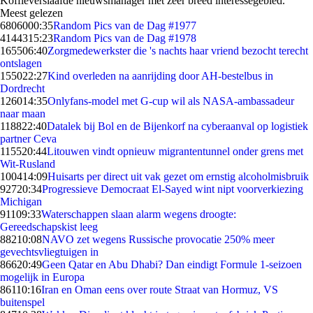
Koffieverslaafde nieuwsmanager met zeer breed interessegebied.
Meest gelezen
68060
00:35
Random Pics van de Dag #1977
41443
15:23
Random Pics van de Dag #1978
1655
06:40
Zorgmedewerkster die 's nachts haar vriend bezocht terecht
ontslagen
1550
22:27
Kind overleden na aanrijding door AH-bestelbus in
Dordrecht
1260
14:35
Onlyfans-model met G-cup wil als NASA-ambassadeur
naar maan
1188
22:40
Datalek bij Bol en de Bijenkorf na cyberaanval op logistiek
partner Ceva
1155
20:44
Litouwen vindt opnieuw migrantentunnel onder grens met
Wit-Rusland
1004
14:09
Huisarts per direct uit vak gezet om ernstig alcoholmisbruik
927
20:34
Progressieve Democraat El-Sayed wint nipt voorverkiezing
Michigan
911
09:33
Waterschappen slaan alarm wegens droogte:
Gereedschapskist leeg
882
10:08
NAVO zet wegens Russische provocatie 250% meer
gevechtsvliegtuigen in
866
20:49
Geen Qatar en Abu Dhabi? Dan eindigt Formule 1-seizoen
mogelijk in Europa
861
10:16
Iran en Oman eens over route Straat van Hormuz, VS
buitenspel