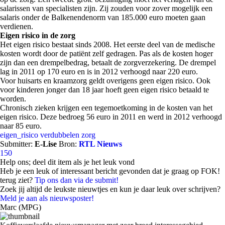
salarissen van specialisten zijn. Zij zouden voor zover mogelijk een
salaris onder de Balkenendenorm van 185.000 euro moeten gaan
verdienen.
Eigen risico in de zorg
Het eigen risico bestaat sinds 2008. Het eerste deel van de medische
kosten wordt door de patiënt zelf gedragen. Pas als de kosten hoger
zijn dan een drempelbedrag, betaalt de zorgverzekering. De drempel
lag in 2011 op 170 euro en is in 2012 verhoogd naar 220 euro.
Voor huisarts en kraamzorg geldt overigens geen eigen risico. Ook
voor kinderen jonger dan 18 jaar hoeft geen eigen risico betaald te
worden.
Chronisch zieken krijgen een tegemoetkoming in de kosten van het
eigen risico. Deze bedroeg 56 euro in 2011 en werd in 2012 verhoogd
naar 85 euro.
eigen_risico
verdubbelen
zorg
Submitter:
E-Lise
Bron:
RTL Nieuws
150
Help ons; deel dit item als je het leuk vond
Heb je een leuk of interessant bericht gevonden dat je graag op FOK!
terug ziet?
Tip ons dan via de submit!
Zoek jij altijd de leukste nieuwtjes en kun je daar leuk over schrijven?
Meld je aan als nieuwsposter!
Marc (MPG)