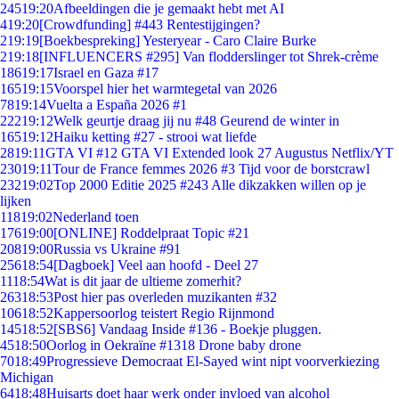
245
19:20
Afbeeldingen die je gemaakt hebt met AI
4
19:20
[Crowdfunding] #443 Rentestijgingen?
2
19:19
[Boekbespreking] Yesteryear - Caro Claire Burke
2
19:18
[INFLUENCERS #295] Van flodderslinger tot Shrek-crème
186
19:17
Israel en Gaza #17
165
19:15
Voorspel hier het warmtegetal van 2026
78
19:14
Vuelta a España 2026 #1
222
19:12
Welk geurtje draag jij nu #48 Geurend de winter in
165
19:12
Haiku ketting #27 - strooi wat liefde
28
19:11
GTA VI #12 GTA VI Extended look 27 Augustus Netflix/YT
230
19:11
Tour de France femmes 2026 #3 Tijd voor de borstcrawl
232
19:02
Top 2000 Editie 2025 #243 Alle dikzakken willen op je
lijken
118
19:02
Nederland toen
176
19:00
[ONLINE] Roddelpraat Topic #21
208
19:00
Russia vs Ukraine #91
256
18:54
[Dagboek] Veel aan hoofd - Deel 27
11
18:54
Wat is dit jaar de ultieme zomerhit?
263
18:53
Post hier pas overleden muzikanten #32
106
18:52
Kappersoorlog teistert Regio Rijnmond
145
18:52
[SBS6] Vandaag Inside #136 - Boekje pluggen.
45
18:50
Oorlog in Oekraïne #1318 Drone baby drone
70
18:49
Progressieve Democraat El-Sayed wint nipt voorverkiezing
Michigan
64
18:48
Huisarts doet haar werk onder invloed van alcohol