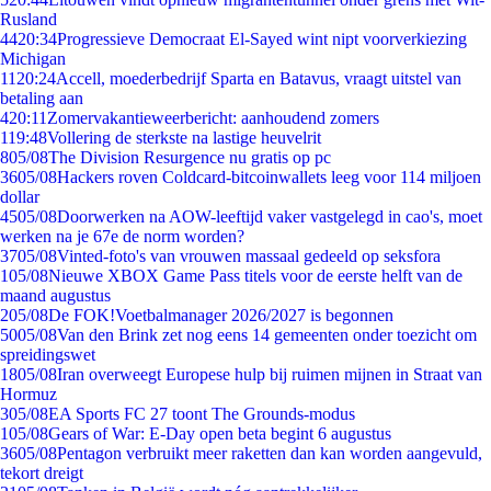
Rusland
44
20:34
Progressieve Democraat El-Sayed wint nipt voorverkiezing
Michigan
11
20:24
Accell, moederbedrijf Sparta en Batavus, vraagt uitstel van
betaling aan
4
20:11
Zomervakantieweerbericht: aanhoudend zomers
1
19:48
Vollering de sterkste na lastige heuvelrit
8
05/08
The Division Resurgence nu gratis op pc
36
05/08
Hackers roven Coldcard-bitcoinwallets leeg voor 114 miljoen
dollar
45
05/08
Doorwerken na AOW-leeftijd vaker vastgelegd in cao's, moet
werken na je 67e de norm worden?
37
05/08
Vinted-foto's van vrouwen massaal gedeeld op seksfora
1
05/08
Nieuwe XBOX Game Pass titels voor de eerste helft van de
maand augustus
2
05/08
De FOK!Voetbalmanager 2026/2027 is begonnen
50
05/08
Van den Brink zet nog eens 14 gemeenten onder toezicht om
spreidingswet
18
05/08
Iran overweegt Europese hulp bij ruimen mijnen in Straat van
Hormuz
3
05/08
EA Sports FC 27 toont The Grounds-modus
1
05/08
Gears of War: E-Day open beta begint 6 augustus
36
05/08
Pentagon verbruikt meer raketten dan kan worden aangevuld,
tekort dreigt