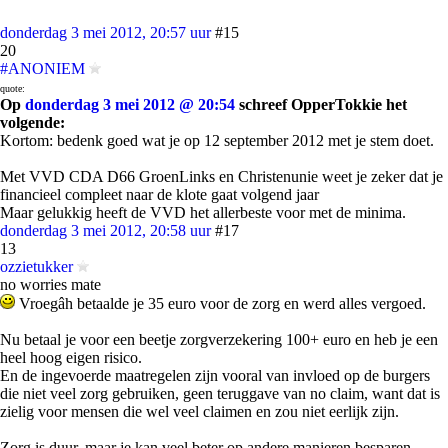
donderdag 3 mei 2012, 20:57 uur
#15
20
#ANONIEM
quote:
Op
donderdag 3 mei 2012 @ 20:54
schreef OpperTokkie het
volgende:
Kortom: bedenk goed wat je op 12 september 2012 met je stem doet.
Met VVD CDA D66 GroenLinks en Christenunie weet je zeker dat je
financieel compleet naar de klote gaat volgend jaar
Maar gelukkig heeft de VVD het allerbeste voor met de minima.
donderdag 3 mei 2012, 20:58 uur
#17
13
ozzietukker
no worries mate
Vroegâh betaalde je 35 euro voor de zorg en werd alles vergoed.
Nu betaal je voor een beetje zorgverzekering 100+ euro en heb je een
heel hoog eigen risico.
En de ingevoerde maatregelen zijn vooral van invloed op de burgers
die niet veel zorg gebruiken, geen teruggave van no claim, want dat is
zielig voor mensen die wel veel claimen en zou niet eerlijk zijn.
Zorg is duur, maar je kan veel beter op andere manieren besparen,