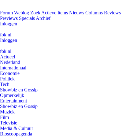
Forum
Weblog
Zoek
Actieve Items
Nieuws
Columns
Reviews
Previews
Specials
Archief
Inloggen
fok.nl
Inloggen
fok.nl
Actueel
Nederland
Internationaal
Economie
Politiek
Tech
Showbiz en Gossip
Opmerkelijk
Entertainment
Showbiz en Gossip
Muziek
Film
Televisie
Media & Cultuur
Bioscoopagenda