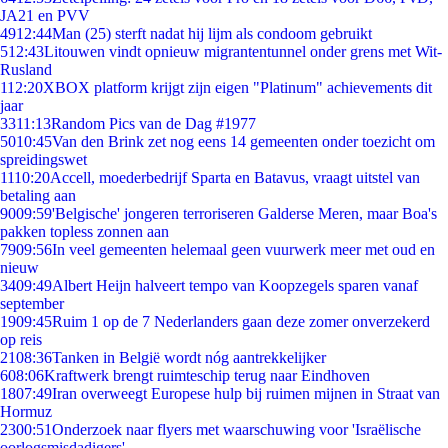
JA21 en PVV
49
12:44
Man (25) sterft nadat hij lijm als condoom gebruikt
5
12:43
Litouwen vindt opnieuw migrantentunnel onder grens met Wit-
Rusland
1
12:20
XBOX platform krijgt zijn eigen "Platinum" achievements dit
jaar
33
11:13
Random Pics van de Dag #1977
50
10:45
Van den Brink zet nog eens 14 gemeenten onder toezicht om
spreidingswet
11
10:20
Accell, moederbedrijf Sparta en Batavus, vraagt uitstel van
betaling aan
90
09:59
'Belgische' jongeren terroriseren Galderse Meren, maar Boa's
pakken topless zonnen aan
79
09:56
In veel gemeenten helemaal geen vuurwerk meer met oud en
nieuw
34
09:49
Albert Heijn halveert tempo van Koopzegels sparen vanaf
september
19
09:45
Ruim 1 op de 7 Nederlanders gaan deze zomer onverzekerd
op reis
21
08:36
Tanken in België wordt nóg aantrekkelijker
6
08:06
Kraftwerk brengt ruimteschip terug naar Eindhoven
18
07:49
Iran overweegt Europese hulp bij ruimen mijnen in Straat van
Hormuz
23
00:51
Onderzoek naar flyers met waarschuwing voor 'Israëlische
oorlogsmisdadigers'