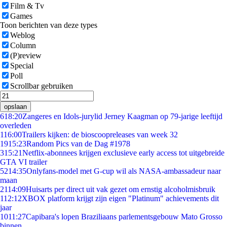
Film & Tv
Games
Toon berichten van deze types
Weblog
Column
(P)review
Special
Poll
Scrollbar gebruiken
opslaan
6
18:20
Zangeres en Idols-jurylid Jerney Kaagman op 79-jarige leeftijd
overleden
1
16:00
Trailers kijken: de bioscoopreleases van week 32
19
15:23
Random Pics van de Dag #1978
3
15:21
Netflix-abonnees krijgen exclusieve early access tot uitgebreide
GTA VI trailer
52
14:35
Onlyfans-model met G-cup wil als NASA-ambassadeur naar
maan
21
14:09
Huisarts per direct uit vak gezet om ernstig alcoholmisbruik
1
12:12
XBOX platform krijgt zijn eigen "Platinum" achievements dit
jaar
10
11:27
Capibara's lopen Braziliaans parlementsgebouw Mato Grosso
binnen