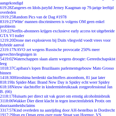
aangekondigd
6
19:28
Zangeres en Idols-jurylid Jerney Kaagman op 79-jarige leeftijd
overleden
19
19:25
Random Pics van de Dag #1978
83
19:23
'Witte' mannen discrimineren is volgens OM geen enkel
probleem
3
19:22
Netflix-abonnees krijgen exclusieve early access tot uitgebreide
GTA VI trailer
12
19:20
Drone met explosieven bij Duits vliegveld voedt vrees voor
hybride aanval
23
19:17
NAVO zet wegens Russische provocatie 250% meer
gevechtsvliegtuigen in
54
19:02
Waterschappen slaan alarm wegens droogte: Gereedschapskist
leeg
10
18:37
Capibara's lopen Braziliaans parlementsgebouw Mato Grosso
binnen
14
18:30
Hiroshima herdenkt slachtoffers atoombom, 81 jaar later
8
18:19
In Spider-Man: Brand New Day is Spidey echt weer Spidey
6
18:18
Nieuw slachtoffer in kindermisbruikzaak zorgprofessional Jan
B. (66)
21
18:17
Huisarts per direct uit vak gezet om ernstig alcoholmisbruik
31
18:06
Wakker Dier dient klacht in tegen insectenfabriek Protix om
duurzaamheidsclaims
33
17:57
Kind overleden na aanrijding door AH-bestelbus in Dordrecht
19
17:29
Iran en Oman eens over route Straat van Hormuz, VS