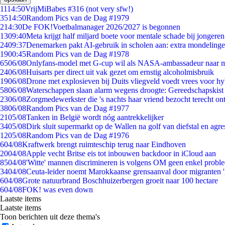
11
14:50
VrijMiBabes #316 (not very sfw!)
35
14:50
Random Pics van de Dag #1979
2
14:30
De FOK!Voetbalmanager 2026/2027 is begonnen
13
09:40
Meta krijgt half miljard boete voor mentale schade bij jongeren
24
09:37
Denemarken pakt AI-gebruik in scholen aan: extra mondeling
19
00:45
Random Pics van de Dag #1978
65
06/08
Onlyfans-model met G-cup wil als NASA-ambassadeur naar 
24
06/08
Huisarts per direct uit vak gezet om ernstig alcoholmisbruik
19
06/08
Drone met explosieven bij Duits vliegveld voedt vrees voor hy
58
06/08
Waterschappen slaan alarm wegens droogte: Gereedschapskist
23
06/08
Zorgmedewerkster die 's nachts haar vriend bezocht terecht on
38
06/08
Random Pics van de Dag #1977
21
05/08
Tanken in België wordt nóg aantrekkelijker
34
05/08
Dirk sluit supermarkt op de Wallen na golf van diefstal en agre
12
05/08
Random Pics van de Dag #1976
6
04/08
Kraftwerk brengt ruimteschip terug naar Eindhoven
20
04/08
Apple vecht Britse eis tot inbouwen backdoor in iCloud aan
85
04/08
'Witte' mannen discrimineren is volgens OM geen enkel probl
34
04/08
Ceuta-leider noemt Marokkaanse grensaanval door migranten 
6
04/08
Grote natuurbrand Boschhuizerbergen groeit naar 100 hectare
6
04/08
FOK! was even down
Laatste items
Laatste items
Toon berichten uit deze thema's