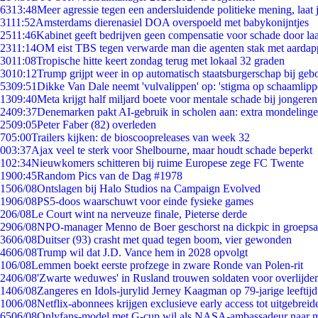
63
13:48
Meer agressie tegen een andersluidende politieke mening, laat j
31
11:52
Amsterdams dierenasiel DOA overspoeld met babykonijntjes
25
11:46
Kabinet geeft bedrijven geen compensatie voor schade door la
23
11:14
OM eist TBS tegen verwarde man die agenten stak met aardap
30
11:08
Tropische hitte keert zondag terug met lokaal 32 graden
30
10:12
Trump grijpt weer in op automatisch staatsburgerschap bij geb
53
09:51
Dikke Van Dale neemt 'vulvalippen' op: 'stigma op schaamlip
13
09:40
Meta krijgt half miljard boete voor mentale schade bij jongeren
24
09:37
Denemarken pakt AI-gebruik in scholen aan: extra mondeling
25
09:05
Peter Faber (82) overleden
7
05:00
Trailers kijken: de bioscoopreleases van week 32
0
03:37
Ajax veel te sterk voor Shelbourne, maar houdt schade beperkt
1
02:34
Nieuwkomers schitteren bij ruime Europese zege FC Twente
19
00:45
Random Pics van de Dag #1978
15
06/08
Ontslagen bij Halo Studios na Campaign Evolved
19
06/08
PS5-doos waarschuwt voor einde fysieke games
2
06/08
Le Court wint na nerveuze finale, Pieterse derde
29
06/08
NPO-manager Menno de Boer geschorst na dickpic in groeps
36
06/08
Duitser (93) crasht met quad tegen boom, vier gewonden
46
06/08
Trump wil dat J.D. Vance hem in 2028 opvolgt
1
06/08
Lemmen boekt eerste profzege in zware Ronde van Polen-rit
24
06/08
'Zwarte weduwes' in Rusland trouwen soldaten voor overlijden
14
06/08
Zangeres en Idols-jurylid Jerney Kaagman op 79-jarige leeftij
10
06/08
Netflix-abonnees krijgen exclusieve early access tot uitgebreid
65
06/08
Onlyfans-model met G-cup wil als NASA-ambassadeur naar 