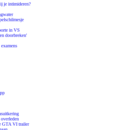
ij je intimideren?
agwater
pelschilmesje
oorte in VS
pen doorbreken'
e examens
app
suitkering
d overleden
e GTA VI trailer
maan