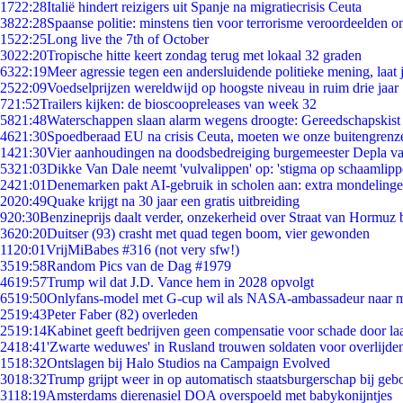
17
22:28
Italië hindert reizigers uit Spanje na migratiecrisis Ceuta
38
22:28
Spaanse politie: minstens tien voor terrorisme veroordeelden 
15
22:25
Long live the 7th of October
30
22:20
Tropische hitte keert zondag terug met lokaal 32 graden
63
22:19
Meer agressie tegen een andersluidende politieke mening, laat j
25
22:09
Voedselprijzen wereldwijd op hoogste niveau in ruim drie jaar
7
21:52
Trailers kijken: de bioscoopreleases van week 32
58
21:48
Waterschappen slaan alarm wegens droogte: Gereedschapskist
46
21:30
Spoedberaad EU na crisis Ceuta, moeten we onze buitengrenz
14
21:30
Vier aanhoudingen na doodsbedreiging burgemeester Depla v
53
21:03
Dikke Van Dale neemt 'vulvalippen' op: 'stigma op schaamlip
24
21:01
Denemarken pakt AI-gebruik in scholen aan: extra mondeling
20
20:49
Quake krijgt na 30 jaar een gratis uitbreiding
9
20:30
Benzineprijs daalt verder, onzekerheid over Straat van Hormuz bl
36
20:20
Duitser (93) crasht met quad tegen boom, vier gewonden
11
20:01
VrijMiBabes #316 (not very sfw!)
35
19:58
Random Pics van de Dag #1979
46
19:57
Trump wil dat J.D. Vance hem in 2028 opvolgt
65
19:50
Onlyfans-model met G-cup wil als NASA-ambassadeur naar 
25
19:43
Peter Faber (82) overleden
25
19:14
Kabinet geeft bedrijven geen compensatie voor schade door la
24
18:41
'Zwarte weduwes' in Rusland trouwen soldaten voor overlijden
15
18:32
Ontslagen bij Halo Studios na Campaign Evolved
30
18:32
Trump grijpt weer in op automatisch staatsburgerschap bij geb
31
18:19
Amsterdams dierenasiel DOA overspoeld met babykonijntjes