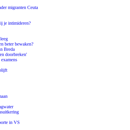
onder migranten Ceuta
ij je intimideren?
 leeg
en beter bewaken?
an Breda
pen doorbreken'
e examens
ijft
maan
agwater
suitkering
oorte in VS