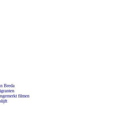
an Breda
igranten
ongemerkt filmen
ijft