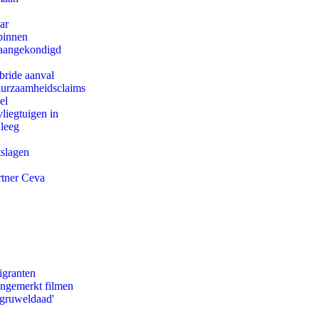
ar
binnen
g aangekondigd
bride aanval
duurzaamheidsclaims
el
iegtuigen in
 leeg
tslagen
rtner Ceva
igranten
ongemerkt filmen
'gruweldaad'