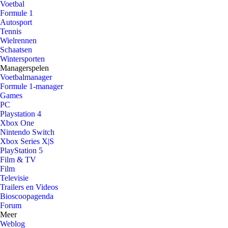
Voetbal
Formule 1
Autosport
Tennis
Wielrennen
Schaatsen
Wintersporten
Managerspelen
Voetbalmanager
Formule 1-manager
Games
PC
Playstation 4
Xbox One
Nintendo Switch
Xbox Series X|S
PlayStation 5
Film & TV
Film
Televisie
Trailers en Videos
Bioscoopagenda
Forum
Meer
Weblog