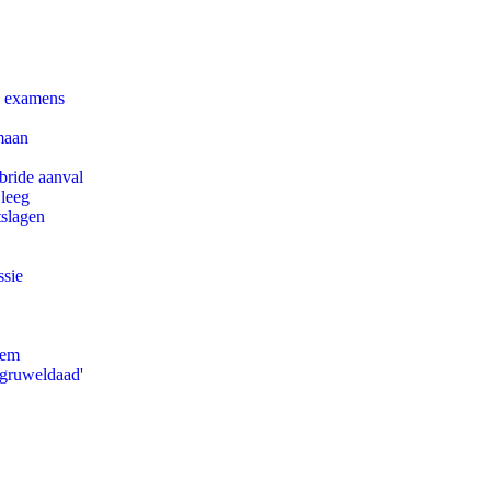
e examens
maan
bride aanval
 leeg
tslagen
ssie
eem
'gruweldaad'