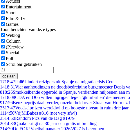
Actueel
Entertainment
Sport
Film & Tv
Games
Toon berichten van deze types
Weblog
Column
(P)review
Special
Poll
Scrollbar gebruiken
opslaan
17
18:47
Italië hindert reizigers uit Spanje na migratiecrisis Ceuta
14
18:31
Vier aanhoudingen na doodsbedreiging burgemeester Depla v
8
18:26
Smokkelbende opgerold in Spanje, verdienden miljoenen aan m
17
18:08
CDA en D66 willen ingrijpen tegen 'gluurbrillen' die mensen 
9
17:56
Benzineprijs daalt verder, onzekerheid over Straat van Hormuz bl
25
17:47
Voedselprijzen wereldwijd op hoogste niveau in ruim drie jaar
11
14:50
VrijMiBabes #316 (not very sfw!)
35
14:50
Random Pics van de Dag #1979
20
14:33
Quake krijgt na 30 jaar een gratis uitbreiding
2
14:30
De FOK!Voetbalmanager 2026/2027 is begonnen