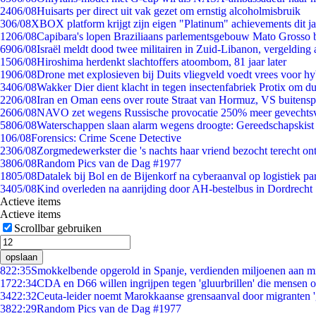
24
06/08
Huisarts per direct uit vak gezet om ernstig alcoholmisbruik
3
06/08
XBOX platform krijgt zijn eigen "Platinum" achievements dit ja
12
06/08
Capibara's lopen Braziliaans parlementsgebouw Mato Grosso 
69
06/08
Israël meldt dood twee militairen in Zuid-Libanon, vergeldin
15
06/08
Hiroshima herdenkt slachtoffers atoombom, 81 jaar later
19
06/08
Drone met explosieven bij Duits vliegveld voedt vrees voor hy
34
06/08
Wakker Dier dient klacht in tegen insectenfabriek Protix om 
22
06/08
Iran en Oman eens over route Straat van Hormuz, VS buitensp
26
06/08
NAVO zet wegens Russische provocatie 250% meer gevechtsvl
58
06/08
Waterschappen slaan alarm wegens droogte: Gereedschapskist
1
06/08
Forensics: Crime Scene Detective
23
06/08
Zorgmedewerkster die 's nachts haar vriend bezocht terecht on
38
06/08
Random Pics van de Dag #1977
18
05/08
Datalek bij Bol en de Bijenkorf na cyberaanval op logistiek pa
34
05/08
Kind overleden na aanrijding door AH-bestelbus in Dordrecht
Actieve items
Actieve items
Scrollbar gebruiken
opslaan
8
22:35
Smokkelbende opgerold in Spanje, verdienden miljoenen aan m
17
22:34
CDA en D66 willen ingrijpen tegen 'gluurbrillen' die mensen 
34
22:32
Ceuta-leider noemt Marokkaanse grensaanval door migranten 
38
22:29
Random Pics van de Dag #1977