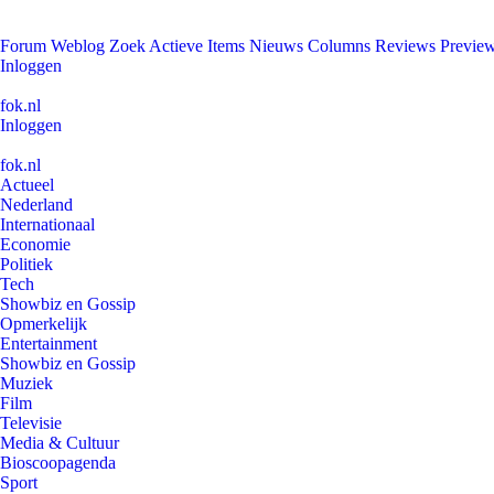
Forum
Weblog
Zoek
Actieve Items
Nieuws
Columns
Reviews
Previe
Inloggen
fok.nl
Inloggen
fok.nl
Actueel
Nederland
Internationaal
Economie
Politiek
Tech
Showbiz en Gossip
Opmerkelijk
Entertainment
Showbiz en Gossip
Muziek
Film
Televisie
Media & Cultuur
Bioscoopagenda
Sport