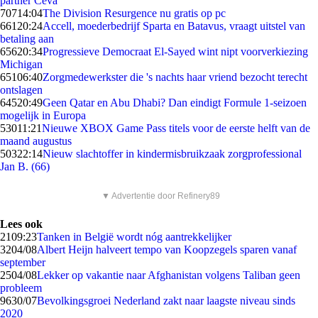
partner Ceva
707
14:04
The Division Resurgence nu gratis op pc
661
20:24
Accell, moederbedrijf Sparta en Batavus, vraagt uitstel van
betaling aan
656
20:34
Progressieve Democraat El-Sayed wint nipt voorverkiezing
Michigan
651
06:40
Zorgmedewerkster die 's nachts haar vriend bezocht terecht
ontslagen
645
20:49
Geen Qatar en Abu Dhabi? Dan eindigt Formule 1-seizoen
mogelijk in Europa
530
11:21
Nieuwe XBOX Game Pass titels voor de eerste helft van de
maand augustus
503
22:14
Nieuw slachtoffer in kindermisbruikzaak zorgprofessional
Jan B. (66)
▼ Advertentie door Refinery89
Lees ook
21
09:23
Tanken in België wordt nóg aantrekkelijker
32
04/08
Albert Heijn halveert tempo van Koopzegels sparen vanaf
september
25
04/08
Lekker op vakantie naar Afghanistan volgens Taliban geen
probleem
96
30/07
Bevolkingsgroei Nederland zakt naar laagste niveau sinds
2020