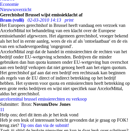
Economie
Nieuwsoverzicht
Gerechtshof Brussel wijst emissieklacht af
Bram (vulli)
02-03-2010 14:13
print
Het Europees gerechtshof in Brussel heeft vandaag een verzoek van
ArcelorMittal tot behandeling van een klacht over de Europese
emissiehandel afgewezen. Het algemeen gerechtshof, vroeger bekend
als het hof in eerste aanleg, wees de eis af als 'ontoelaatbaar' en de eis
van een schadevergoeding 'ongegrond'.
ArcelorMittal zegt dat de handel in emissierechten de rechten van het
bedrijf onder EU-wetgeving schenden. Bedrijven die minder
gebruiken dan hun quota kunnen onder EU-wetgeving hun overschot
aan een bedrijf verkopen dat niet genoeg heeft aan het eigen quotum.
Het gerechtshof gaf aan dat een bedrijf een rechtszaak kan beginnen
als regels van de EU direct of indirect betrekking op het bedrijf
hebben. Het systeem voor quota en emissierechten heeft betrekking op
een grote reeks bedrijven en wijst niet specifiek naar ArcelorMittal,
aldus het gerechtshof.
arcelormittal
brussel
emissierechten
eu
verkoop
Submitter:
Bron:
Novum/Dow Jones
11
Help ons; deel dit item als je het leuk vond
Heb je een leuk of interessant bericht gevonden dat je graag op FOK!
terug ziet?
Tip ons dan via de submit!
Zoek jij altijd de leukste nieuwtjes en kun je daar leuk over schrijven?