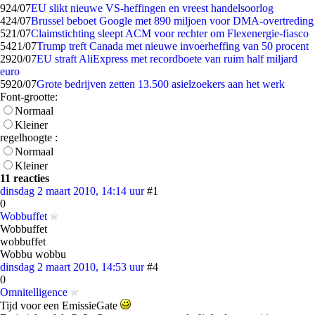
9
24/07
EU slikt nieuwe VS-heffingen en vreest handelsoorlog
4
24/07
Brussel beboet Google met 890 miljoen voor DMA-overtreding
5
21/07
Claimstichting sleept ACM voor rechter om Flexenergie-fiasco
54
21/07
Trump treft Canada met nieuwe invoerheffing van 50 procent
29
20/07
EU straft AliExpress met recordboete van ruim half miljard
euro
59
20/07
Grote bedrijven zetten 13.500 asielzoekers aan het werk
Font-grootte:
Normaal
Kleiner
regelhoogte :
Normaal
Kleiner
11 reacties
dinsdag 2 maart 2010, 14:14 uur
#1
0
Wobbuffet
Wobbuffet
wobbuffet
Wobbu wobbu
dinsdag 2 maart 2010, 14:53 uur
#4
0
Omnitelligence
Tijd voor een EmissieGate