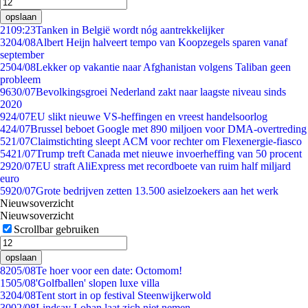
opslaan
21
09:23
Tanken in België wordt nóg aantrekkelijker
32
04/08
Albert Heijn halveert tempo van Koopzegels sparen vanaf
september
25
04/08
Lekker op vakantie naar Afghanistan volgens Taliban geen
probleem
96
30/07
Bevolkingsgroei Nederland zakt naar laagste niveau sinds
2020
9
24/07
EU slikt nieuwe VS-heffingen en vreest handelsoorlog
4
24/07
Brussel beboet Google met 890 miljoen voor DMA-overtreding
5
21/07
Claimstichting sleept ACM voor rechter om Flexenergie-fiasco
54
21/07
Trump treft Canada met nieuwe invoerheffing van 50 procent
29
20/07
EU straft AliExpress met recordboete van ruim half miljard
euro
59
20/07
Grote bedrijven zetten 13.500 asielzoekers aan het werk
Nieuwsoverzicht
Nieuwsoverzicht
Scrollbar gebruiken
opslaan
82
05/08
Te hoer voor een date: Octomom!
15
05/08
'Golfballen' slopen luxe villa
32
04/08
Tent stort in op festival Steenwijkerwold
30
02/08
Lindsay Lohan laat zich niet nemen