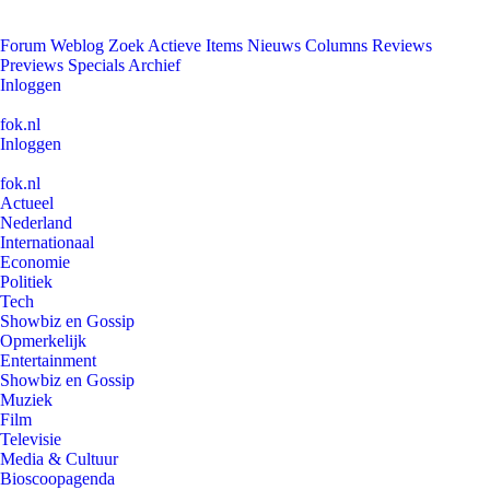
Forum
Weblog
Zoek
Actieve Items
Nieuws
Columns
Reviews
Previews
Specials
Archief
Inloggen
fok.nl
Inloggen
fok.nl
Actueel
Nederland
Internationaal
Economie
Politiek
Tech
Showbiz en Gossip
Opmerkelijk
Entertainment
Showbiz en Gossip
Muziek
Film
Televisie
Media & Cultuur
Bioscoopagenda