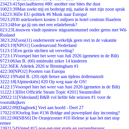
234
23:41
Speciaalbieren #80: another one bites the dust
100
23:39
Man zoekt mij en bedreigt mij, nadat ik met zijn zoon sprak
142
23:36
De EU-politiek #6 Musk naar Europa!
59
23:29
30 asielzoekers kosten 1 miljoen in hotel centrum Haarlem
2
23:24
Hoe ga jij om met een relatiebreuk?
0
23:23
Litouwen vindt opnieuw migrantentunnel onder grens met Wit-
Rusland
38
23:20
Zoon(11) onderneemt werkelijk geen reet in de vakantie
49
23:19
[NPO1] Goedenavond Nederland
51
23:15
Een gezin stichten uit verveling?
27
23:13
Voorspel hier het weer van Juli 2026 (gemeten in de Bilt)
97
23:06
Jan B. (66) misbruikt zeker 14 kinderen
3
22:36
EK Atletiek 2026 te Birmingham #1
4
22:30
[NPO2] Poorten van Europa
69
22:19
Nabil B. (20) rijdt fietser aan tijdens dollemansrit
32
22:18
[Alpineskiën] #20 Op weg naar de OS!
41
22:15
Voorspel hier het weer van Juni 2026 (gemeten in de Bilt)
112
22:13
[Het Officiële Steam Topic #201] Steamrolled
209
22:11
[Videoland] B&B vol liefde 6de seizoen #1 voor de
vooruitkijkers
248
22:09
[Dagboek] Veel aan hoofd - Deel 27
170
22:03
Oorlog Iran #136 Bridge and powerplant day incoming?
181
22:00
[SBS6] De Oranjezomer #10 Helene je kan het niet stop
ermee
239
21:54
Vinted #15 nog-net-niet gratis en verzendgezeur