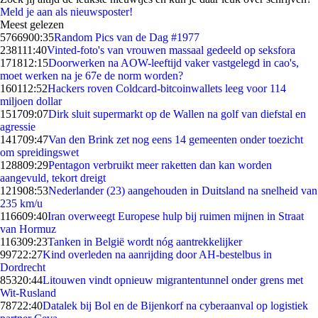
Meld je aan als nieuwsposter!
Meest gelezen
57669
00:35
Random Pics van de Dag #1977
2381
11:40
Vinted-foto's van vrouwen massaal gedeeld op seksfora
1718
12:15
Doorwerken na AOW-leeftijd vaker vastgelegd in cao's,
moet werken na je 67e de norm worden?
1601
12:52
Hackers roven Coldcard-bitcoinwallets leeg voor 114
miljoen dollar
1517
09:07
Dirk sluit supermarkt op de Wallen na golf van diefstal en
agressie
1417
09:47
Van den Brink zet nog eens 14 gemeenten onder toezicht
om spreidingswet
1288
09:29
Pentagon verbruikt meer raketten dan kan worden
aangevuld, tekort dreigt
1219
08:53
Nederlander (23) aangehouden in Duitsland na snelheid van
235 km/u
1166
09:40
Iran overweegt Europese hulp bij ruimen mijnen in Straat
van Hormuz
1163
09:23
Tanken in België wordt nóg aantrekkelijker
997
22:27
Kind overleden na aanrijding door AH-bestelbus in
Dordrecht
853
20:44
Litouwen vindt opnieuw migrantentunnel onder grens met
Wit-Rusland
787
22:40
Datalek bij Bol en de Bijenkorf na cyberaanval op logistiek