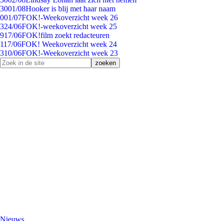
30
01/08
Hooker is blij met haar naam
0
01/07
FOK!-Weekoverzicht week 26
3
24/06
FOK!-weekoverzicht week 25
9
17/06
FOK!film zoekt redacteuren
1
17/06
FOK! Weekoverzicht week 24
3
10/06
FOK!-Weekoverzicht week 23
Nieuws