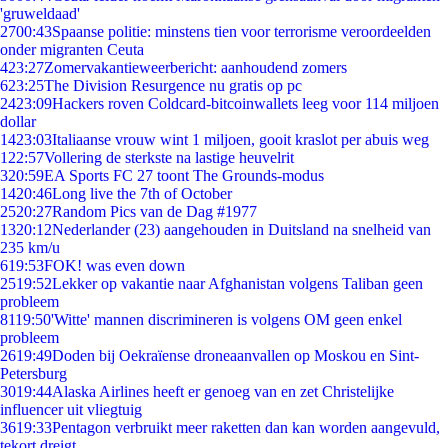
'gruweldaad'
27
00:43
Spaanse politie: minstens tien voor terrorisme veroordeelden
onder migranten Ceuta
4
23:27
Zomervakantieweerbericht: aanhoudend zomers
6
23:25
The Division Resurgence nu gratis op pc
24
23:09
Hackers roven Coldcard-bitcoinwallets leeg voor 114 miljoen
dollar
14
23:03
Italiaanse vrouw wint 1 miljoen, gooit kraslot per abuis weg
1
22:57
Vollering de sterkste na lastige heuvelrit
3
20:59
EA Sports FC 27 toont The Grounds-modus
14
20:46
Long live the 7th of October
25
20:27
Random Pics van de Dag #1977
13
20:12
Nederlander (23) aangehouden in Duitsland na snelheid van
235 km/u
6
19:53
FOK! was even down
25
19:52
Lekker op vakantie naar Afghanistan volgens Taliban geen
probleem
81
19:50
'Witte' mannen discrimineren is volgens OM geen enkel
probleem
26
19:49
Doden bij Oekraïense droneaanvallen op Moskou en Sint-
Petersburg
30
19:44
Alaska Airlines heeft er genoeg van en zet Christelijke
influencer uit vliegtuig
36
19:33
Pentagon verbruikt meer raketten dan kan worden aangevuld,
tekort dreigt