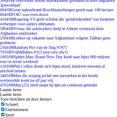
30
04/08
Ceuta-leider noemt Marokkaanse grensaanval door migranten
'gruweldaad'
6
04/08
Grote natuurbrand Boschhuizerbergen groeit naar 100 hectare
6
04/08
FOK! was even down
41
04/08
Regering VS geeft scholen die 'genderidentiteit' van kinderen
verbergen voor ouders ultimatum
59
04/08
Vrouw die asielzoekers hielp in Athene vermoord door
Afghaanse asielzoeker
25
04/08
Lekker op vakantie naar Afghanistan volgens Taliban geen
probleem
23
04/08
Random Pics van de Dag #1975
7
03/08
VrijMiBabes #315 (not very sfw!)
10
03/08
Spider-Man: Brand New Day knalt naar bijna 800 miljoen
euro in eerste weekend
11
03/08
Phil Collins dronk zich bijna dood, kinderen moesten al
afscheid nemen
34
03/08
Man die zesjarig jochie met messteken in het hoofd
vermoordde komt na elf jaar vrij
47
03/08
Man (25) sterft nadat hij lijm als condoom gebruikt
Laatste items
Laatste items
Toon berichten uit deze thema's
Actueel
Entertainment
Sport