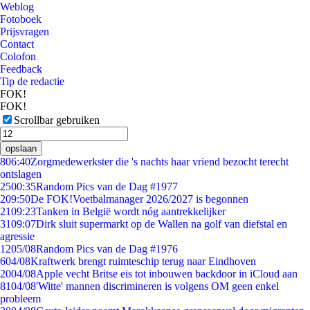
Weblog
Fotoboek
Prijsvragen
Contact
Colofon
Feedback
Tip de redactie
FOK!
FOK!
Scrollbar gebruiken
opslaan
8
06:40
Zorgmedewerkster die 's nachts haar vriend bezocht terecht
ontslagen
25
00:35
Random Pics van de Dag #1977
2
09:50
De FOK!Voetbalmanager 2026/2027 is begonnen
21
09:23
Tanken in België wordt nóg aantrekkelijker
31
09:07
Dirk sluit supermarkt op de Wallen na golf van diefstal en
agressie
12
05/08
Random Pics van de Dag #1976
6
04/08
Kraftwerk brengt ruimteschip terug naar Eindhoven
20
04/08
Apple vecht Britse eis tot inbouwen backdoor in iCloud aan
81
04/08
'Witte' mannen discrimineren is volgens OM geen enkel
probleem