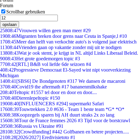
Forum
Scrollbar gebruiken
opslaan
258
08:47
Vrouwen willen geen man meer #29
19
08:46
Migranten breken door grens naar Ceuta in Spanje,l #10
17
08:45
Meer dan helft van verkochte auto's is volgend jaar elektrisch
113
08:44
Vrienden gaan op vakantie zonder mij uit te nodigen
138
08:43
Wat je ook stemt, je krijgt in NL altijd Links Liberaal Beleid.
90
08:43
Het grote goedemorgen topic #3
77
08:42
[RTL] B&B vol liefde 6de seizoen #4
4
08:42
Progressieve Democraat El-Sayed wint nipt voorverkiezing
Michigan
14
08:41
[SBS6] De Bondgenoten #317 We dansen de macaroni
37
08:40
Covid19 the aftermath #17 bananenmilkshake
2
08:40
Teltopic #1557 tel door en door en door....
37
08:40
Dierenlepeltopic #150
190
08:40
[INFLUENCERS #294] supermarkt Safari
176
08:39
Touwtrekken 2.0 #636 - Team 1 beste team *G* *O*
63
08:38
Koopzegels sparen bij AH duurt straks 2x zo lang
156
08:38
Tour de France femmes 2026 #3 Tijd voor de borstcrawl
205
08:36
Russia vs Ukraine #91
281
08:32
[Crowdfunding] #442 Golfbanen en betere projecten.....
21
08:28
[2026/2027] Eredivisietoto #1