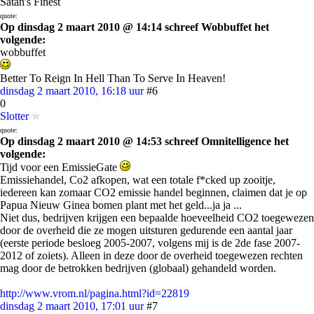
Satan's Finest
quote:
Op dinsdag 2 maart 2010 @ 14:14 schreef Wobbuffet het
volgende:
wobbuffet
Better To Reign In Hell Than To Serve In Heaven!
dinsdag 2 maart 2010, 16:18 uur
#6
0
Slotter
quote:
Op dinsdag 2 maart 2010 @ 14:53 schreef Omnitelligence het
volgende:
Tijd voor een EmissieGate
Emissiehandel, Co2 afkopen, wat een totale f*cked up zooitje,
iedereen kan zomaar CO2 emissie handel beginnen, claimen dat je op
Papua Nieuw Ginea bomen plant met het geld...ja ja ...
Niet dus, bedrijven krijgen een bepaalde hoeveelheid CO2 toegewezen
door de overheid die ze mogen uitsturen gedurende een aantal jaar
(eerste periode besloeg 2005-2007, volgens mij is de 2de fase 2007-
2012 of zoiets). Alleen in deze door de overheid toegewezen rechten
mag door de betrokken bedrijven (globaal) gehandeld worden.
http://www.vrom.nl/pagina.html?id=22819
dinsdag 2 maart 2010, 17:01 uur
#7