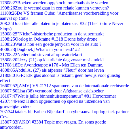
178
08:27
Boeken worden opgekocht om chatbots te voeden
19
08:26
Zou je vreemdgaan in een relatie kunnen vergeven?
111
08:26
De VS framen Cuba: "Amerikaanse voorbereiding voor
aanval op Cuba"
2
08:25
Draai hier alle platen in je platenkast #32 (The Torture Never
Stops)
150
08:25
"Niche"-historische producten in de supermarkt
13
08:25
Oorlog in Oekraïne #1318 Drone baby drone
13
08:23
Wat is nou een goede jerrycan voor in de auto ?
40
08:23
[Dagboek] What's in your head? #2
217
08:22
Nederland stevent af op watertekort
158
08:20
Lizzy (21) op klaarlichte dag zwaar mishandeld
217
08:18
De Avondetappe #176 - Met Ellen ten Damme.
48
08:05
Abdul A. (27) als afperser "Fleur" door het leven
218
08:01
GR: Elk glas alcohol is riskant, geen bewijs voor gunstig
effect
166
07:52
[AMV] VS #1312 spammers van de internationale rechtsorde
108
07:50
Lisa (38) vermoord door Afghaanse asielzoeker
161
07:47
Wat is jullie binnenhuistemperatuur? #81 Horrorzomer
42
07:44
Perez Hilton opgenomen op spoed na uitzenden van
gruwelijke video
7
07:34
Datalek bij Bol en Bijenkorf na cyberaanval op logistiek partner
Ceva
138
07:33
[AKQ] #3384 Topic met vragen. En soms goede
antwoorden.