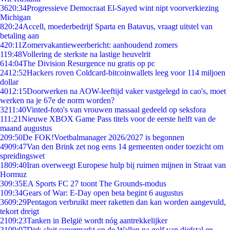
36
20:34
Progressieve Democraat El-Sayed wint nipt voorverkiezing
Michigan
8
20:24
Accell, moederbedrijf Sparta en Batavus, vraagt uitstel van
betaling aan
4
20:11
Zomervakantieweerbericht: aanhoudend zomers
1
19:48
Vollering de sterkste na lastige heuvelrit
6
14:04
The Division Resurgence nu gratis op pc
24
12:52
Hackers roven Coldcard-bitcoinwallets leeg voor 114 miljoen
dollar
40
12:15
Doorwerken na AOW-leeftijd vaker vastgelegd in cao's, moet
werken na je 67e de norm worden?
32
11:40
Vinted-foto's van vrouwen massaal gedeeld op seksfora
1
11:21
Nieuwe XBOX Game Pass titels voor de eerste helft van de
maand augustus
2
09:50
De FOK!Voetbalmanager 2026/2027 is begonnen
49
09:47
Van den Brink zet nog eens 14 gemeenten onder toezicht om
spreidingswet
18
09:40
Iran overweegt Europese hulp bij ruimen mijnen in Straat van
Hormuz
3
09:35
EA Sports FC 27 toont The Grounds-modus
1
09:34
Gears of War: E-Day open beta begint 6 augustus
36
09:29
Pentagon verbruikt meer raketten dan kan worden aangevuld,
tekort dreigt
21
09:23
Tanken in België wordt nóg aantrekkelijker
31
09:07
Dirk sluit supermarkt op de Wallen na golf van diefstal en