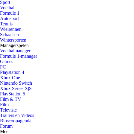
Sport
Voetbal
Formule 1
Autosport
Tennis
Wielrennen
Schaatsen
Wintersporten
Managerspelen
Voetbalmanager
Formule 1-manager
Games
PC
Playstation 4
Xbox One
Nintendo Switch
Xbox Series X|S
PlayStation 5
Film & TV
Film
Televisie
Trailers en Videos
Bioscoopagenda
Forum
Meer