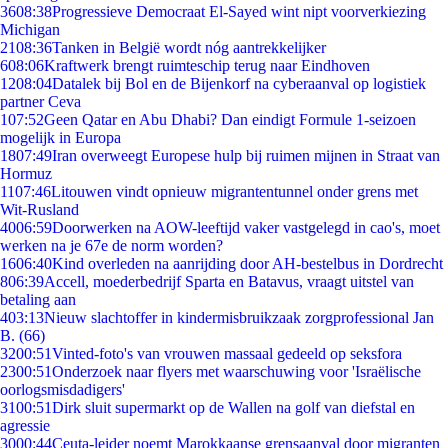
36
08:38
Progressieve Democraat El-Sayed wint nipt voorverkiezing
Michigan
21
08:36
Tanken in België wordt nóg aantrekkelijker
6
08:06
Kraftwerk brengt ruimteschip terug naar Eindhoven
12
08:04
Datalek bij Bol en de Bijenkorf na cyberaanval op logistiek
partner Ceva
1
07:52
Geen Qatar en Abu Dhabi? Dan eindigt Formule 1-seizoen
mogelijk in Europa
18
07:49
Iran overweegt Europese hulp bij ruimen mijnen in Straat van
Hormuz
11
07:46
Litouwen vindt opnieuw migrantentunnel onder grens met
Wit-Rusland
40
06:59
Doorwerken na AOW-leeftijd vaker vastgelegd in cao's, moet
werken na je 67e de norm worden?
16
06:40
Kind overleden na aanrijding door AH-bestelbus in Dordrecht
8
06:39
Accell, moederbedrijf Sparta en Batavus, vraagt uitstel van
betaling aan
4
03:13
Nieuw slachtoffer in kindermisbruikzaak zorgprofessional Jan
B. (66)
32
00:51
Vinted-foto's van vrouwen massaal gedeeld op seksfora
23
00:51
Onderzoek naar flyers met waarschuwing voor 'Israëlische
oorlogsmisdadigers'
31
00:51
Dirk sluit supermarkt op de Wallen na golf van diefstal en
agressie
30
00:44
Ceuta-leider noemt Marokkaanse grensaanval door migranten