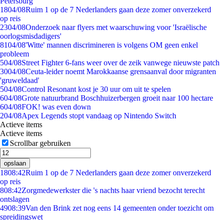
Petersburg
18
04/08
Ruim 1 op de 7 Nederlanders gaan deze zomer onverzekerd
op reis
23
04/08
Onderzoek naar flyers met waarschuwing voor 'Israëlische
oorlogsmisdadigers'
81
04/08
'Witte' mannen discrimineren is volgens OM geen enkel
probleem
5
04/08
Street Fighter 6-fans weer over de zeik vanwege nieuwste patch
30
04/08
Ceuta-leider noemt Marokkaanse grensaanval door migranten
'gruweldaad'
5
04/08
Control Resonant kost je 30 uur om uit te spelen
6
04/08
Grote natuurbrand Boschhuizerbergen groeit naar 100 hectare
6
04/08
FOK! was even down
2
04/08
Apex Legends stopt vandaag op Nintendo Switch
Actieve items
Actieve items
Scrollbar gebruiken
opslaan
18
08:42
Ruim 1 op de 7 Nederlanders gaan deze zomer onverzekerd
op reis
8
08:42
Zorgmedewerkster die 's nachts haar vriend bezocht terecht
ontslagen
49
08:39
Van den Brink zet nog eens 14 gemeenten onder toezicht om
spreidingswet