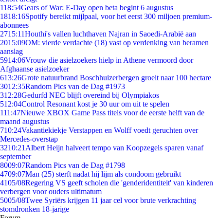
1
18:54
Gears of War: E-Day open beta begint 6 augustus
18
18:16
Spotify bereikt mijlpaal, voor het eerst 300 miljoen premium-
abonnees
27
15:11
Houthi's vallen luchthaven Najran in Saoedi-Arabië aan
20
15:09
OM: vierde verdachte (18) vast op verdenking van beramen
aanslag
59
14:06
Vrouw die asielzoekers hielp in Athene vermoord door
Afghaanse asielzoeker
6
13:26
Grote natuurbrand Boschhuizerbergen groeit naar 100 hectare
30
12:35
Random Pics van de Dag #1973
3
12:28
Gedurfd NEC blijft overeind bij Olympiakos
5
12:04
Control Resonant kost je 30 uur om uit te spelen
1
11:47
Nieuwe XBOX Game Pass titels voor de eerste helft van de
maand augustus
7
10:24
Vakantiekiekje Verstappen en Wolff voedt geruchten over
Mercedes-overstap
32
10:21
Albert Heijn halveert tempo van Koopzegels sparen vanaf
september
80
09:07
Random Pics van de Dag #1798
47
09:07
Man (25) sterft nadat hij lijm als condoom gebruikt
41
05/08
Regering VS geeft scholen die 'genderidentiteit' van kinderen
verbergen voor ouders ultimatum
50
05/08
Twee Syriërs krijgen 11 jaar cel voor brute verkrachting
stomdronken 18-jarige
Forum