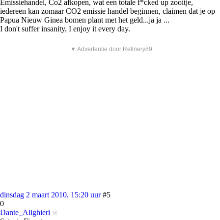
Emissiehandel, Co2 afkopen, wat een totale f*cked up zooitje,
iedereen kan zomaar CO2 emissie handel beginnen, claimen dat je op
Papua Nieuw Ginea bomen plant met het geld...ja ja ...
I don't suffer insanity, I enjoy it every day.
▼ Advertentie door Refinery89
dinsdag 2 maart 2010, 15:20 uur
#5
0
Dante_Alighieri