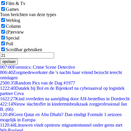
Film & Tv
Games
Toon berichten van deze types
Weblog
Column
(P)review
Special
Poll
Scrollbar gebruiken
opslaan
0
07:00
Forensics: Crime Scene Detective
8
06:40
Zorgmedewerkster die 's nachts haar vriend bezocht terecht
ontslagen
25
00:35
Random Pics van de Dag #1977
12
22:40
Datalek bij Bol en de Bijenkorf na cyberaanval op logistiek
partner Ceva
16
22:27
Kind overleden na aanrijding door AH-bestelbus in Dordrecht
4
22:14
Nieuw slachtoffer in kindermisbruikzaak zorgprofessional Jan
B. (66)
1
20:49
Geen Qatar en Abu Dhabi? Dan eindigt Formule 1-seizoen
mogelijk in Europa
11
20:44
Litouwen vindt opnieuw migrantentunnel onder grens met
Wit-Rusland