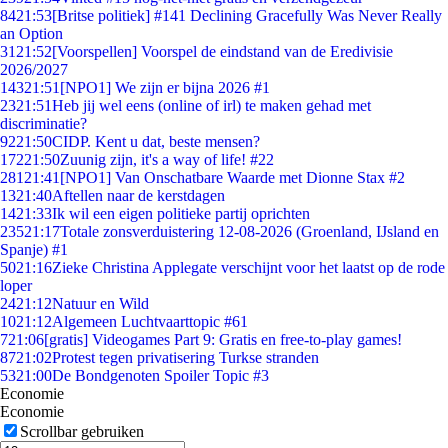
84
21:53
[Britse politiek] #141 Declining Gracefully Was Never Really
an Option
31
21:52
[Voorspellen] Voorspel de eindstand van de Eredivisie
2026/2027
143
21:51
[NPO1] We zijn er bijna 2026 #1
23
21:51
Heb jij wel eens (online of irl) te maken gehad met
discriminatie?
92
21:50
CIDP. Kent u dat, beste mensen?
172
21:50
Zuunig zijn, it's a way of life! #22
281
21:41
[NPO1] Van Onschatbare Waarde met Dionne Stax #2
13
21:40
Aftellen naar de kerstdagen
14
21:33
Ik wil een eigen politieke partij oprichten
235
21:17
Totale zonsverduistering 12-08-2026 (Groenland, IJsland en
Spanje) #1
50
21:16
Zieke Christina Applegate verschijnt voor het laatst op de rode
loper
24
21:12
Natuur en Wild
10
21:12
Algemeen Luchtvaarttopic #61
7
21:06
[gratis] Videogames Part 9: Gratis en free-to-play games!
87
21:02
Protest tegen privatisering Turkse stranden
53
21:00
De Bondgenoten Spoiler Topic #3
Economie
Economie
Scrollbar gebruiken