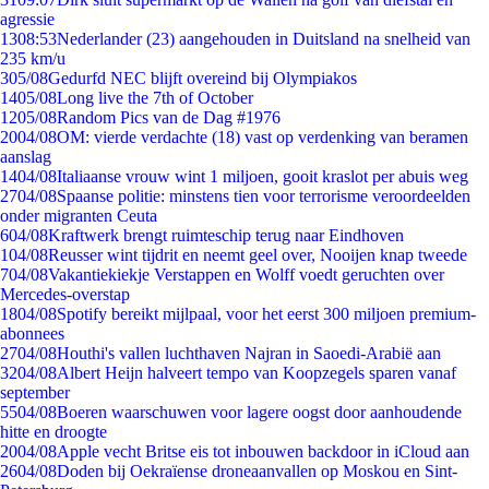
agressie
13
08:53
Nederlander (23) aangehouden in Duitsland na snelheid van
235 km/u
3
05/08
Gedurfd NEC blijft overeind bij Olympiakos
14
05/08
Long live the 7th of October
12
05/08
Random Pics van de Dag #1976
20
04/08
OM: vierde verdachte (18) vast op verdenking van beramen
aanslag
14
04/08
Italiaanse vrouw wint 1 miljoen, gooit kraslot per abuis weg
27
04/08
Spaanse politie: minstens tien voor terrorisme veroordeelden
onder migranten Ceuta
6
04/08
Kraftwerk brengt ruimteschip terug naar Eindhoven
1
04/08
Reusser wint tijdrit en neemt geel over, Nooijen knap tweede
7
04/08
Vakantiekiekje Verstappen en Wolff voedt geruchten over
Mercedes-overstap
18
04/08
Spotify bereikt mijlpaal, voor het eerst 300 miljoen premium-
abonnees
27
04/08
Houthi's vallen luchthaven Najran in Saoedi-Arabië aan
32
04/08
Albert Heijn halveert tempo van Koopzegels sparen vanaf
september
55
04/08
Boeren waarschuwen voor lagere oogst door aanhoudende
hitte en droogte
20
04/08
Apple vecht Britse eis tot inbouwen backdoor in iCloud aan
26
04/08
Doden bij Oekraïense droneaanvallen op Moskou en Sint-