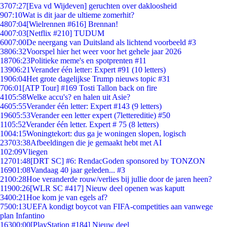
37
07:27
[Eva vd Wijdeven] geruchten over dakloosheid
9
07:10
Wat is dit jaar de ultieme zomerhit?
48
07:04
[Wielrennen #616] Brennan!
40
07:03
[Netflix #210] TUDUM
60
07:00
De neergang van Duitsland als lichtend voorbeeld #3
38
06:32
Voorspel hier het weer voor het gehele jaar 2026
187
06:23
Politieke meme's en spotprenten #11
139
06:21
Verander één letter: Expert #91 (10 letters)
19
06:04
Het grote dagelijkse Trump nieuws topic #31
7
06:01
[ATP Tour] #169 Tosti Tallon back on fire
41
05:58
Welke accu's? en halen uit Asie?
46
05:55
Verander één letter: Expert #143 (9 letters)
196
05:53
Verander een letter expert (7lettereditie) #50
11
05:52
Verander één letter. Expert # 75 (8 letters)
10
04:15
Woningtekort: dus ga je woningen slopen, logisch
237
03:38
Afbeeldingen die je gemaakt hebt met AI
1
02:09
Vliegen
127
01:48
[DRT SC] #6: RendacGoden sponsored by TONZON
169
01:08
Vandaag 40 jaar geleden... #3
21
00:28
Hoe veranderde rouw/verlies bij jullie door de jaren heen?
119
00:26
[WLR SC #417] Nieuw deel openen was kaputt
34
00:21
Hoe kom je van egels af?
75
00:13
UEFA kondigt boycot van FIFA-competities aan vanwege
plan Infantino
163
00:00
[PlayStation #184] Nieuw deel