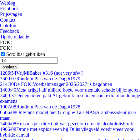
Weblog
Fotoboek
Prijsvragen
Contact
Colofon
Feedback
Tip de redactie
FOK!
FOK!
Scrollbar gebruiken
opslaan
12
06:54
VrijMiBabes #316 (not very sfw!)
35
00:07
Random Pics van de Dag #1979
2
14:30
De FOK!Voetbalmanager 2026/2027 is begonnen
14
09:40
Meta krijgt half miljard boete voor mentale schade bij jongeren
24
09:37
Denemarken pakt AI-gebruik in scholen aan: extra mondelinge
examens
19
07/08
Random Pics van de Dag #1978
65
06/08
Onlyfans-model met G-cup wil als NASA-ambassadeur naar
maan
24
06/08
Huisarts per direct uit vak gezet om ernstig alcoholmisbruik
19
06/08
Drone met explosieven bij Duits vliegveld voedt vrees voor
hybride aanval