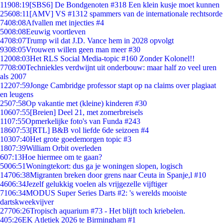
119
08:19
[SBS6] De Bondgenoten #318 Een klein kusje moet kunnen
256
08:11
[AMV] VS #1312 spammers van de internationale rechtsorde
74
08:08
Afvallen met injecties #4
50
08:08
Eeuwig voortleven
47
08:07
Trump wil dat J.D. Vance hem in 2028 opvolgt
93
08:05
Vrouwen willen geen man meer #30
120
08:03
Het RLS Social Media-topic #160 Zonder Kolonel!!
77
08:00
Techniekles verdwijnt uit onderbouw: maar half zo veel uren
als 2007
122
07:59
Jonge Cambridge professor stapt op na claims over plagiaat
en leugens
25
07:58
Op vakantie met (kleine) kinderen #30
106
07:55
[Breien] Deel 21, met zomerbreisels
11
07:55
Opmerkelijke foto's van Funda #243
186
07:53
[RTL] B&B vol liefde 6de seizoen #4
103
07:40
Het grote goedemorgen topic #3
18
07:39
William Orbit overleden
6
07:13
Hoe hiermee om te gaan?
50
06:51
Woningtekort: dus ga je woningen slopen, logisch
147
06:38
Migranten breken door grens naar Ceuta in Spanje,l #10
46
06:34
Jezelf gelukkig voelen als vrijgezelle vijftiger
71
06:34
MODUS Super Series Darts #2: 's werelds mooiste
dartskweekvijver
277
06:26
Tropisch aquarium #73 - Het blijft toch kriebelen.
4
05:26
EK Atletiek 2026 te Birmingham #1