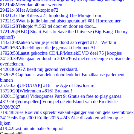
81
21:48
Meer dan 40 uur werken.
294
21:43
Het Atletiektopic #72
113
21:37
The Killers #21 Imploding The Mirage Tour
173
21:28
Wat is jullie binnenhuistemperatuur? #81 Horrorzomer
100
21:28
Teltopic #1563 tel door en door en door....
17
21:26
[HBO] Stuart Fails to Save the Universe (Big Bang Theory
spinoff)
143
21:08
Zaken waar je je echt dood aan ergert #17 - Werklui
248
20:58
Afbeeldingen die je gemaakt hebt met AI
179
20:53
Laatst gekochte CD/LP/MuziekDVD deel 75 | koopjes
241
20:39
Wie gaan er dood in 2026?Post met een vleugje cynisme de
overledenen.
44
20:30
GGZ heeft mij gezond verklaard.
23
20:29
Capibara's wandelen doodleuk het Braziliaanse parlement
binnen
257
20:25
[UFO/UAP] #16 The Age of Disclosure
137
20:20
[Wielrennen #616] Brennan!
10
20:13
[gratis] Videogames Part 9: Gratis en free-to-play games!
43
19:50
[Voorspellen] Voorspel de eindstand van de Eredivisie
2026/2027
7
19:48
Dries Roelvink spreekt vakantieganger aan om gele zwembroek
241
19:46
Top 2000 Editie 2025 #243 Alle dikzakken willen op je
lijken
4
19:42
Last minute balie Schiphol
Opmerkelijk