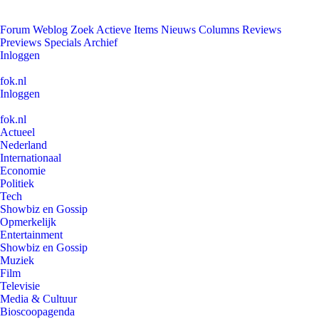
Forum
Weblog
Zoek
Actieve Items
Nieuws
Columns
Reviews
Previews
Specials
Archief
Inloggen
fok.nl
Inloggen
fok.nl
Actueel
Nederland
Internationaal
Economie
Politiek
Tech
Showbiz en Gossip
Opmerkelijk
Entertainment
Showbiz en Gossip
Muziek
Film
Televisie
Media & Cultuur
Bioscoopagenda