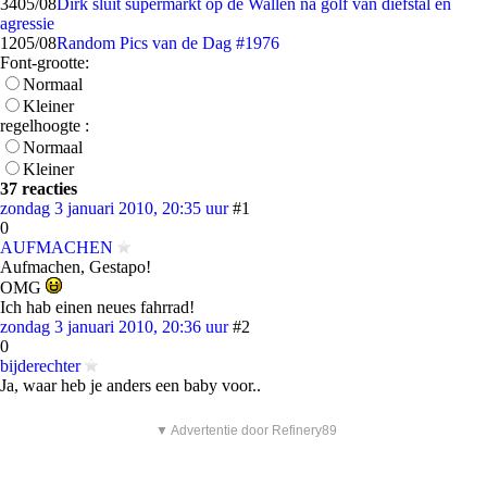
34
05/08
Dirk sluit supermarkt op de Wallen na golf van diefstal en
agressie
12
05/08
Random Pics van de Dag #1976
Font-grootte:
Normaal
Kleiner
regelhoogte :
Normaal
Kleiner
37 reacties
zondag 3 januari 2010, 20:35 uur
#1
0
AUFMACHEN
Aufmachen, Gestapo!
OMG
Ich hab einen neues fahrrad!
zondag 3 januari 2010, 20:36 uur
#2
0
bijderechter
Ja, waar heb je anders een baby voor..
▼ Advertentie door Refinery89