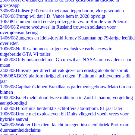
groepsapp
38
06/08
Duitser (93) crasht met quad tegen boom, vier gewonden
47
06/08
Trump wil dat J.D. Vance hem in 2028 opvolgt
1
06/08
Lemmen boekt eerste profzege in zware Ronde van Polen-rit
24
06/08
'Zwarte weduwes' in Rusland trouwen soldaten voor
overlijdensuitkering
14
06/08
Zangeres en Idols-jurylid Jerney Kaagman op 79-jarige leeftijd
overleden
10
06/08
Netflix-abonnees krijgen exclusieve early access tot
uitgebreide GTA VI trailer
65
06/08
Onlyfans-model met G-cup wil als NASA-ambassadeur naar
maan
24
06/08
Huisarts per direct uit vak gezet om ernstig alcoholmisbruik
3
06/08
XBOX platform krijgt zijn eigen "Platinum" achievements dit
jaar
12
06/08
Capibara's lopen Braziliaans parlementsgebouw Mato Grosso
binnen
69
06/08
Israël meldt dood twee militairen in Zuid-Libanon, vergelding
aangekondigd
15
06/08
Hiroshima herdenkt slachtoffers atoombom, 81 jaar later
19
06/08
Drone met explosieven bij Duits vliegveld voedt vrees voor
hybride aanval
34
06/08
Wakker Dier dient klacht in tegen insectenfabriek Protix om
duurzaamheidsclaims