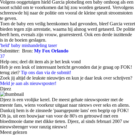
Volgens ooggetuigen hield Garcia plotseling een baby omhoog als een
soort schild om te voorkomen dat hij zou worden getaserd. Vervolgens
schreeuwde hij naar de politie om vooral de kleine spruit stroomstoten
te geven.
Toen de baby een veilig heenkomen had gevonden, bleef Garcia verzet
bieden tegen zijn arrestatie, waarna hij alsnog werd getaserd. De politie
heeft hem, evenals zijn vrouw, gearresteerd. Ook een derde inzittende
is in de boeien geslagen.
'held'
baby
mishandeling
taser
Submitter:
Bron:
My Fox Orlando
37
Help ons; deel dit item als je het leuk vond
Heb je een leuk of interessant bericht gevonden dat je graag op FOK!
terug ziet?
Tip ons dan via de submit!
Zoek jij altijd de leukste nieuwtjes en kun je daar leuk over schrijven?
Meld je aan als nieuwsposter!
Djeez
Djeez is een vrolijke kerel. De meest gehate nieuwsposter met de
meeste fans, wiens voorkeur uitgaat naar nieuws over seks en aliens.
Dankzij hem is de zinsnede 'paarsgepunte lans' een begrip op FOK!
Oh ja, uit een bouwjaar van voor de 80's en getrouwd met een
bloedmooie dame met dikke tieten. Djeez, al sinds februari 2007 uw
nieuwsbrenger voor ranzig nieuws!
Meest gelezen