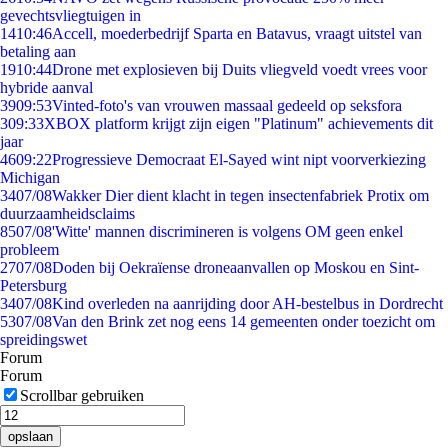
gevechtsvliegtuigen in
14
10:46
Accell, moederbedrijf Sparta en Batavus, vraagt uitstel van
betaling aan
19
10:44
Drone met explosieven bij Duits vliegveld voedt vrees voor
hybride aanval
39
09:53
Vinted-foto's van vrouwen massaal gedeeld op seksfora
3
09:33
XBOX platform krijgt zijn eigen "Platinum" achievements dit
jaar
46
09:22
Progressieve Democraat El-Sayed wint nipt voorverkiezing
Michigan
34
07/08
Wakker Dier dient klacht in tegen insectenfabriek Protix om
duurzaamheidsclaims
85
07/08
'Witte' mannen discrimineren is volgens OM geen enkel
probleem
27
07/08
Doden bij Oekraïense droneaanvallen op Moskou en Sint-
Petersburg
34
07/08
Kind overleden na aanrijding door AH-bestelbus in Dordrecht
53
07/08
Van den Brink zet nog eens 14 gemeenten onder toezicht om
spreidingswet
Forum
Forum
Scrollbar gebruiken
opslaan