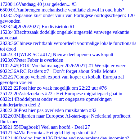
172
00:16
Vandaag 40 jaar geleden... #3
65
00:01
Aanbrengen mechanische ventilatie zinvol in oud huis?
13
23:57
Spaanse kust onder vuur van Portugese oorlogsschepen: 120
gewonden
38
23:54
[2026/2027] Eredivisietoto #1
15
23:43
Rechtszaak dodelijk ongeluk uitgesteld vanwege vakantie
advocaat
28
23:36
Chinese rechtbank veroordeelt voormalige lokale functionaris
tot dood
146
23:31
[WLR SC #417] Nieuw deel openen was kaputt
19
23:07
Peter Faber is overleden
110
22:45
[FOK!Voetbalmanager 2026/2027] #1 We zijn er weer
90
22:36
ARC Raiders #7 - Don’t forget about Stella Montis
32
22:27
Congo verbiedt export van koper en kobalt, Europa zal
gevolgen voelen
182
22:22
Post hier zo vaak mogelijk om 22:22 uur #76
251
22:20
Asielzoekers #22 : Het Europese migratiepact gaat in
68
22:14
Roddelpraat onder vuur: ongepaste opmerkingen
minderjarigen deel 2
280
22:06
Post hier pas overleden muzikanten #32
18
22:03
Miljarden naar Europese AI-start-ups: Nederland profiteert
flink mee
289
21:55
[Dagboek] Veel aan hoofd - Deel 27
161
21:54
Via Pecunia - Het geld ligt op straat! #2
218
21:48
Oorlog Iran #136 Bridge and powerplant day incoming?