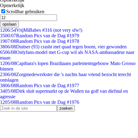
Opmerkelijk
Scrollbar gebruiken
opslaan
12
06:54
VrijMiBabes #316 (not very sfw!)
35
00:07
Random Pics van de Dag #1979
19
07/08
Random Pics van de Dag #1978
38
06/08
Duitser (93) crasht met quad tegen boom, vier gewonden
65
06/08
Onlyfans-model met G-cup wil als NASA-ambassadeur naar
maan
12
06/08
Capibara's lopen Braziliaans parlementsgebouw Mato Grosso
binnen
23
06/08
Zorgmedewerkster die 's nachts haar vriend bezocht terecht
ontslagen
38
06/08
Random Pics van de Dag #1977
34
05/08
Dirk sluit supermarkt op de Wallen na golf van diefstal en
agressie
12
05/08
Random Pics van de Dag #1976