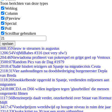
Toon berichten van deze types
Weblog
Column
(P)review
Special
Poll
Scrollbar gebruiken
opslaan
0
08:35
Nieuw te streamen in augustus
12
06:54
VrijMiBabes #316 (not very sfw!)
2
04:46
Niewiadoma profiteert van pokerspel en grijpt geel op Ventoux
35
00:07
Random Pics van de Dag #1979
20
18:47
Italië hindert reizigers uit Spanje na migratiecrisis Ceuta
21
18:31
Vier aanhoudingen na doodsbedreiging burgemeester Depla
van Breda
11
18:26
Smokkelbende opgerold in Spanje, verdienden miljoenen aan
migranten
24
18:08
CDA en D66 willen ingrijpen tegen 'gluurbrillen' die mensen
ongemerkt filmen
11
17:56
Benzineprijs daalt verder, onzekerheid over Straat van Hormuz
blijft
34
17:47
Voedselprijzen wereldwijd op hoogste niveau in ruim drie jaar
23
14:33
Quake krijgt na 30 jaar een gratis uitbreiding