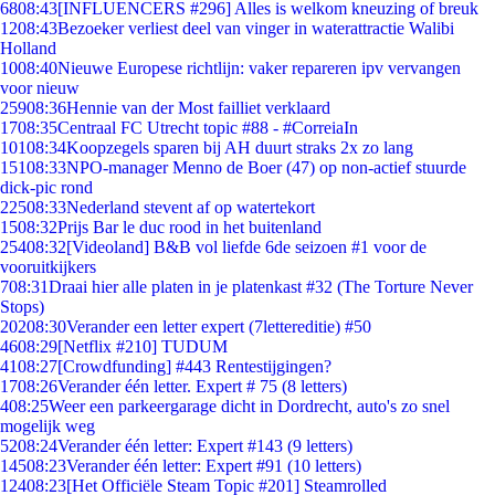
68
08:43
[INFLUENCERS #296] Alles is welkom kneuzing of breuk
12
08:43
Bezoeker verliest deel van vinger in waterattractie Walibi
Holland
10
08:40
Nieuwe Europese richtlijn: vaker repareren ipv vervangen
voor nieuw
259
08:36
Hennie van der Most failliet verklaard
17
08:35
Centraal FC Utrecht topic #88 - #CorreiaIn
101
08:34
Koopzegels sparen bij AH duurt straks 2x zo lang
151
08:33
NPO-manager Menno de Boer (47) op non-actief stuurde
dick-pic rond
225
08:33
Nederland stevent af op watertekort
15
08:32
Prijs Bar le duc rood in het buitenland
254
08:32
[Videoland] B&B vol liefde 6de seizoen #1 voor de
vooruitkijkers
7
08:31
Draai hier alle platen in je platenkast #32 (The Torture Never
Stops)
202
08:30
Verander een letter expert (7lettereditie) #50
46
08:29
[Netflix #210] TUDUM
41
08:27
[Crowdfunding] #443 Rentestijgingen?
17
08:26
Verander één letter. Expert # 75 (8 letters)
4
08:25
Weer een parkeergarage dicht in Dordrecht, auto's zo snel
mogelijk weg
52
08:24
Verander één letter: Expert #143 (9 letters)
145
08:23
Verander één letter: Expert #91 (10 letters)
124
08:23
[Het Officiële Steam Topic #201] Steamrolled