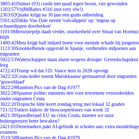
38
05:41
Duitser (93) crasht met quad tegen boom, vier gewonden
12
03:57
VrijMiBabes #316 (not very sfw!)
23
03:02
Quake krijgt na 30 jaar een gratis uitbreiding
55
01:42
Dikke Van Dale neemt 'vulvalippen' op: 'stigma op
schaamlippen doorbreken'
11
01:06
Benzineprijs daalt verder, onzekerheid over Straat van Hormuz
blijft
14
00:42
Meta krijgt half miljard boete voor mentale schade bij jongeren
11
23:30
Smokkelbende opgerold in Spanje, verdienden miljoenen aan
migranten
59
22:53
Waterschappen slaan alarm wegens droogte: Gereedschapskist
leeg
47
22:43
Trump wil dat J.D. Vance hem in 2028 opvolgt
34
22:32
Ceuta-leider noemt Marokkaanse grensaanval door migranten
'gruweldaad'
38
22:29
Random Pics van de Dag #1977
38
22:28
Spaanse politie: minstens tien voor terrorisme veroordeelden
onder migranten Ceuta
30
22:20
Tropische hitte keert zondag terug met lokaal 32 graden
7
21:52
Trailers kijken: de bioscoopreleases van week 32
46
21:30
Spoedberaad EU na crisis Ceuta, moeten we onze
buitengrenzen beter bewaken?
24
21:01
Denemarken pakt AI-gebruik in scholen aan: extra mondelinge
examens
35
19:58
Random Pics van de Dag #1979