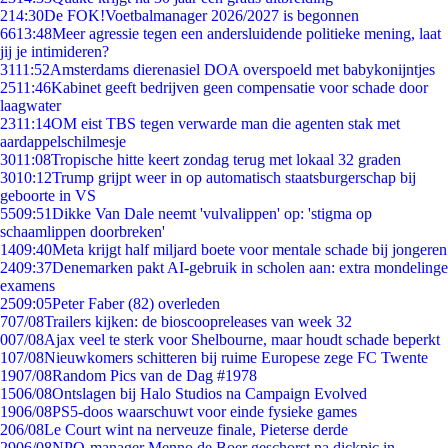
2
14:30
De FOK!Voetbalmanager 2026/2027 is begonnen
66
13:48
Meer agressie tegen een andersluidende politieke mening, laat
jij je intimideren?
31
11:52
Amsterdams dierenasiel DOA overspoeld met babykonijntjes
25
11:46
Kabinet geeft bedrijven geen compensatie voor schade door
laagwater
23
11:14
OM eist TBS tegen verwarde man die agenten stak met
aardappelschilmesje
30
11:08
Tropische hitte keert zondag terug met lokaal 32 graden
30
10:12
Trump grijpt weer in op automatisch staatsburgerschap bij
geboorte in VS
55
09:51
Dikke Van Dale neemt 'vulvalippen' op: 'stigma op
schaamlippen doorbreken'
14
09:40
Meta krijgt half miljard boete voor mentale schade bij jongeren
24
09:37
Denemarken pakt AI-gebruik in scholen aan: extra mondelinge
examens
25
09:05
Peter Faber (82) overleden
7
07/08
Trailers kijken: de bioscoopreleases van week 32
0
07/08
Ajax veel te sterk voor Shelbourne, maar houdt schade beperkt
1
07/08
Nieuwkomers schitteren bij ruime Europese zege FC Twente
19
07/08
Random Pics van de Dag #1978
15
06/08
Ontslagen bij Halo Studios na Campaign Evolved
19
06/08
PS5-doos waarschuwt voor einde fysieke games
2
06/08
Le Court wint na nerveuze finale, Pieterse derde
29
06/08
NPO-manager Menno de Boer geschorst na dickpic in