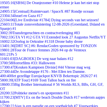
195
05:16
[SBS6] De Oranjezomer #10 Helene je kan het niet stop
ermee
249
05:15
[Centraal] Ruimtevaart / SpaceX #87 Rondje oceaan
233
04:34
Israel en Gaza #17
221
04:06
[Live Eredivisie #1784] Dying seconds van het seizoen!
256
03:11
Totale zonsverduistering 12-08-2026 (Groenland, IJsland en
Spanje) #1
30
02:39
Transfergeruchten en contractverlenging #83
70
02:33
GTA VI #12 GTA VI Extended look 27 Augustus Netflix/YT
160
02:32
Oorlog in Oekraïne #1318 Drone baby drone
134
01:36
[DRT SC] #6: RendacGoden sponsored by TONZON
198
01:28
Tour de France femmes 2026 #4 op de Ventoux
6
01:21
Ps 5
116
01:03
[DAGBOEK] De weg naar balans #12
37
00:58
Horrorfilms #33: Halloween
173
00:47
[Keuken Kampioen Divisie] #44 Vitesse mag weg
273
00:44
De Avondetappe #176 - Met Ellen ten Damme.
4
00:40
Het gezellige Eurojackpot KNVB Bekertopic 2026/27 #1
58
00:39
[ATP Tour] #169 Tosti Tallon back on fire
186
00:35
Big Brother International # 56 Worlds RLS, BBs, GH, GF,
OT
202
00:32
Politieke meme's en spotprenten #11
117
00:23
[MTV] Ex on the beach Double Dutch #17 wederom aapjes
kijken
177
00:22
Ajax is een parodie op een voetbalclub #7 Vuurwerkjes