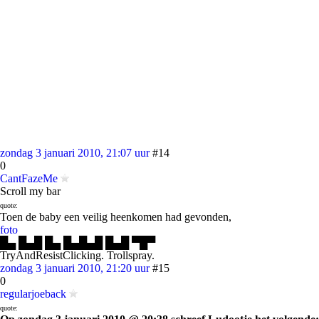
zondag 3 januari 2010, 21:07 uur
#14
0
CantFazeMe
Scroll my bar
quote:
Toen de baby een veilig heenkomen had gevonden,
foto
█▄ █▄█ █▄ █▄█▄█ █▄█ ▀█▀
TryAndResistClicking. Trollspray.
zondag 3 januari 2010, 21:20 uur
#15
0
regularjoeback
quote: