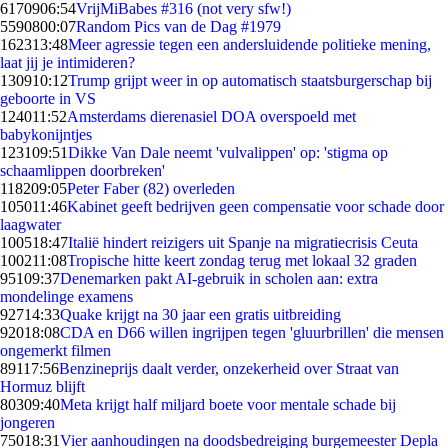
61709
06:54
VrijMiBabes #316 (not very sfw!)
55908
00:07
Random Pics van de Dag #1979
1623
13:48
Meer agressie tegen een andersluidende politieke mening,
laat jij je intimideren?
1309
10:12
Trump grijpt weer in op automatisch staatsburgerschap bij
geboorte in VS
1240
11:52
Amsterdams dierenasiel DOA overspoeld met
babykonijntjes
1231
09:51
Dikke Van Dale neemt 'vulvalippen' op: 'stigma op
schaamlippen doorbreken'
1182
09:05
Peter Faber (82) overleden
1050
11:46
Kabinet geeft bedrijven geen compensatie voor schade door
laagwater
1005
18:47
Italië hindert reizigers uit Spanje na migratiecrisis Ceuta
1002
11:08
Tropische hitte keert zondag terug met lokaal 32 graden
951
09:37
Denemarken pakt AI-gebruik in scholen aan: extra
mondelinge examens
927
14:33
Quake krijgt na 30 jaar een gratis uitbreiding
920
18:08
CDA en D66 willen ingrijpen tegen 'gluurbrillen' die mensen
ongemerkt filmen
891
17:56
Benzineprijs daalt verder, onzekerheid over Straat van
Hormuz blijft
803
09:40
Meta krijgt half miljard boete voor mentale schade bij
jongeren
750
18:31
Vier aanhoudingen na doodsbedreiging burgemeester Depla