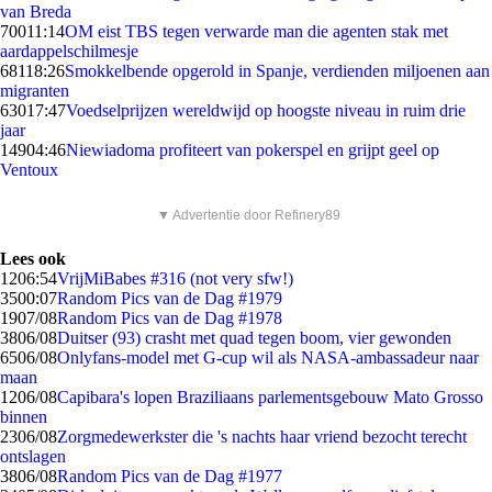
van Breda
700
11:14
OM eist TBS tegen verwarde man die agenten stak met
aardappelschilmesje
681
18:26
Smokkelbende opgerold in Spanje, verdienden miljoenen aan
migranten
630
17:47
Voedselprijzen wereldwijd op hoogste niveau in ruim drie
jaar
149
04:46
Niewiadoma profiteert van pokerspel en grijpt geel op
Ventoux
▼ Advertentie door Refinery89
Lees ook
12
06:54
VrijMiBabes #316 (not very sfw!)
35
00:07
Random Pics van de Dag #1979
19
07/08
Random Pics van de Dag #1978
38
06/08
Duitser (93) crasht met quad tegen boom, vier gewonden
65
06/08
Onlyfans-model met G-cup wil als NASA-ambassadeur naar
maan
12
06/08
Capibara's lopen Braziliaans parlementsgebouw Mato Grosso
binnen
23
06/08
Zorgmedewerkster die 's nachts haar vriend bezocht terecht
ontslagen
38
06/08
Random Pics van de Dag #1977