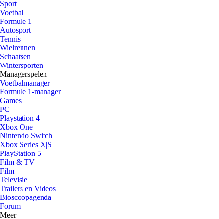
Sport
Voetbal
Formule 1
Autosport
Tennis
Wielrennen
Schaatsen
Wintersporten
Managerspelen
Voetbalmanager
Formule 1-manager
Games
PC
Playstation 4
Xbox One
Nintendo Switch
Xbox Series X|S
PlayStation 5
Film & TV
Film
Televisie
Trailers en Videos
Bioscoopagenda
Forum
Meer