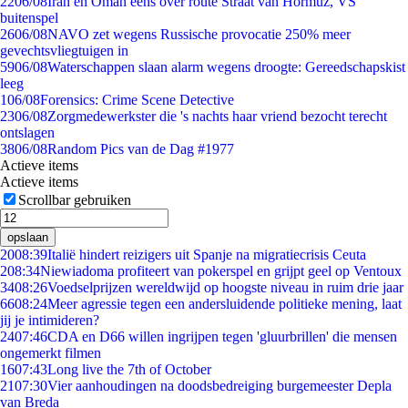
22
06/08
Iran en Oman eens over route Straat van Hormuz, VS
buitenspel
26
06/08
NAVO zet wegens Russische provocatie 250% meer
gevechtsvliegtuigen in
59
06/08
Waterschappen slaan alarm wegens droogte: Gereedschapskist
leeg
1
06/08
Forensics: Crime Scene Detective
23
06/08
Zorgmedewerkster die 's nachts haar vriend bezocht terecht
ontslagen
38
06/08
Random Pics van de Dag #1977
Actieve items
Actieve items
Scrollbar gebruiken
opslaan
20
08:39
Italië hindert reizigers uit Spanje na migratiecrisis Ceuta
2
08:34
Niewiadoma profiteert van pokerspel en grijpt geel op Ventoux
34
08:26
Voedselprijzen wereldwijd op hoogste niveau in ruim drie jaar
66
08:24
Meer agressie tegen een andersluidende politieke mening, laat
jij je intimideren?
24
07:46
CDA en D66 willen ingrijpen tegen 'gluurbrillen' die mensen
ongemerkt filmen
16
07:43
Long live the 7th of October
21
07:30
Vier aanhoudingen na doodsbedreiging burgemeester Depla
van Breda