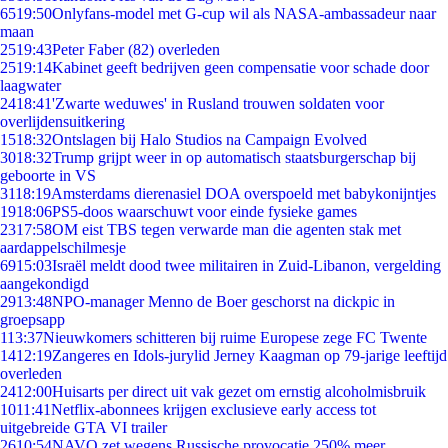
65
19:50
Onlyfans-model met G-cup wil als NASA-ambassadeur naar
maan
25
19:43
Peter Faber (82) overleden
25
19:14
Kabinet geeft bedrijven geen compensatie voor schade door
laagwater
24
18:41
'Zwarte weduwes' in Rusland trouwen soldaten voor
overlijdensuitkering
15
18:32
Ontslagen bij Halo Studios na Campaign Evolved
30
18:32
Trump grijpt weer in op automatisch staatsburgerschap bij
geboorte in VS
31
18:19
Amsterdams dierenasiel DOA overspoeld met babykonijntjes
19
18:06
PS5-doos waarschuwt voor einde fysieke games
23
17:58
OM eist TBS tegen verwarde man die agenten stak met
aardappelschilmesje
69
15:03
Israël meldt dood twee militairen in Zuid-Libanon, vergelding
aangekondigd
29
13:48
NPO-manager Menno de Boer geschorst na dickpic in
groepsapp
1
13:37
Nieuwkomers schitteren bij ruime Europese zege FC Twente
14
12:19
Zangeres en Idols-jurylid Jerney Kaagman op 79-jarige leeftijd
overleden
24
12:00
Huisarts per direct uit vak gezet om ernstig alcoholmisbruik
10
11:41
Netflix-abonnees krijgen exclusieve early access tot
uitgebreide GTA VI trailer
26
10:54
NAVO zet wegens Russische provocatie 250% meer