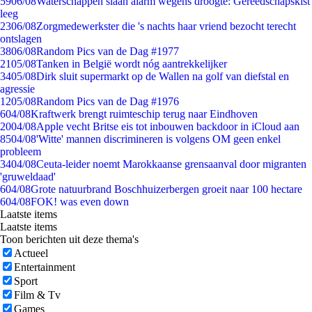
59
06/08
Waterschappen slaan alarm wegens droogte: Gereedschapskist
leeg
23
06/08
Zorgmedewerkster die 's nachts haar vriend bezocht terecht
ontslagen
38
06/08
Random Pics van de Dag #1977
21
05/08
Tanken in België wordt nóg aantrekkelijker
34
05/08
Dirk sluit supermarkt op de Wallen na golf van diefstal en
agressie
12
05/08
Random Pics van de Dag #1976
6
04/08
Kraftwerk brengt ruimteschip terug naar Eindhoven
20
04/08
Apple vecht Britse eis tot inbouwen backdoor in iCloud aan
85
04/08
'Witte' mannen discrimineren is volgens OM geen enkel
probleem
34
04/08
Ceuta-leider noemt Marokkaanse grensaanval door migranten
'gruweldaad'
6
04/08
Grote natuurbrand Boschhuizerbergen groeit naar 100 hectare
6
04/08
FOK! was even down
Laatste items
Laatste items
Toon berichten uit deze thema's
Actueel
Entertainment
Sport
Film & Tv
Games