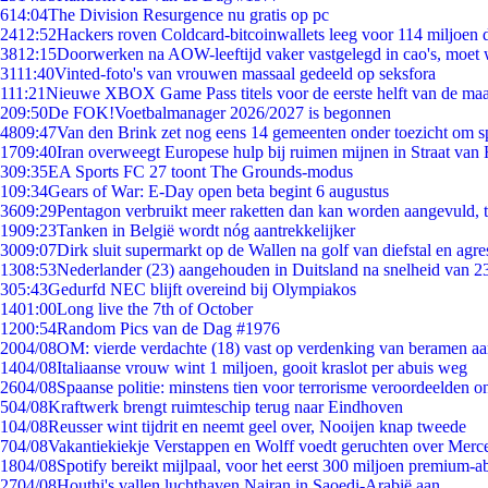
6
14:04
The Division Resurgence nu gratis op pc
24
12:52
Hackers roven Coldcard-bitcoinwallets leeg voor 114 miljoen d
38
12:15
Doorwerken na AOW-leeftijd vaker vastgelegd in cao's, moet
31
11:40
Vinted-foto's van vrouwen massaal gedeeld op seksfora
1
11:21
Nieuwe XBOX Game Pass titels voor de eerste helft van de ma
2
09:50
De FOK!Voetbalmanager 2026/2027 is begonnen
48
09:47
Van den Brink zet nog eens 14 gemeenten onder toezicht om s
17
09:40
Iran overweegt Europese hulp bij ruimen mijnen in Straat va
3
09:35
EA Sports FC 27 toont The Grounds-modus
1
09:34
Gears of War: E-Day open beta begint 6 augustus
36
09:29
Pentagon verbruikt meer raketten dan kan worden aangevuld, t
19
09:23
Tanken in België wordt nóg aantrekkelijker
30
09:07
Dirk sluit supermarkt op de Wallen na golf van diefstal en agre
13
08:53
Nederlander (23) aangehouden in Duitsland na snelheid van 
3
05:43
Gedurfd NEC blijft overeind bij Olympiakos
14
01:00
Long live the 7th of October
12
00:54
Random Pics van de Dag #1976
20
04/08
OM: vierde verdachte (18) vast op verdenking van beramen aa
14
04/08
Italiaanse vrouw wint 1 miljoen, gooit kraslot per abuis weg
26
04/08
Spaanse politie: minstens tien voor terrorisme veroordeelden 
5
04/08
Kraftwerk brengt ruimteschip terug naar Eindhoven
1
04/08
Reusser wint tijdrit en neemt geel over, Nooijen knap tweede
7
04/08
Vakantiekiekje Verstappen en Wolff voedt geruchten over Merc
18
04/08
Spotify bereikt mijlpaal, voor het eerst 300 miljoen premium-
27
04/08
Houthi's vallen luchthaven Najran in Saoedi-Arabië aan