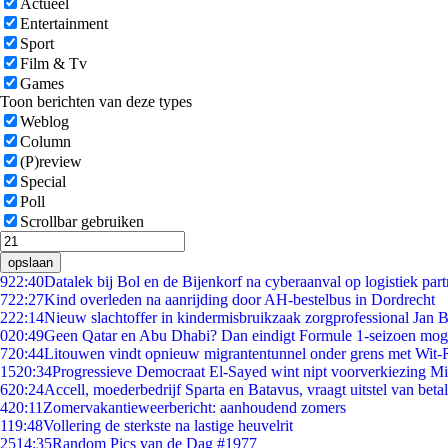
Actueel
Entertainment
Sport
Film & Tv
Games
Toon berichten van deze types
Weblog
Column
(P)review
Special
Poll
Scrollbar gebruiken
opslaan
9
22:40
Datalek bij Bol en de Bijenkorf na cyberaanval op logistiek par
7
22:27
Kind overleden na aanrijding door AH-bestelbus in Dordrecht
2
22:14
Nieuw slachtoffer in kindermisbruikzaak zorgprofessional Jan B
0
20:49
Geen Qatar en Abu Dhabi? Dan eindigt Formule 1-seizoen moge
7
20:44
Litouwen vindt opnieuw migrantentunnel onder grens met Wit-
15
20:34
Progressieve Democraat El-Sayed wint nipt voorverkiezing M
6
20:24
Accell, moederbedrijf Sparta en Batavus, vraagt uitstel van beta
4
20:11
Zomervakantieweerbericht: aanhoudend zomers
1
19:48
Vollering de sterkste na lastige heuvelrit
25
14:35
Random Pics van de Dag #1977