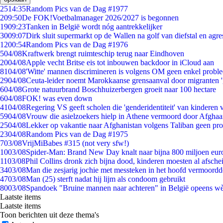
25
14:35
Random Pics van de Dag #1977
2
09:50
De FOK!Voetbalmanager 2026/2027 is begonnen
19
09:23
Tanken in België wordt nóg aantrekkelijker
30
09:07
Dirk sluit supermarkt op de Wallen na golf van diefstal en agre
12
00:54
Random Pics van de Dag #1976
5
04/08
Kraftwerk brengt ruimteschip terug naar Eindhoven
20
04/08
Apple vecht Britse eis tot inbouwen backdoor in iCloud aan
81
04/08
'Witte' mannen discrimineren is volgens OM geen enkel probl
29
04/08
Ceuta-leider noemt Marokkaanse grensaanval door migranten 
6
04/08
Grote natuurbrand Boschhuizerbergen groeit naar 100 hectare
6
04/08
FOK! was even down
41
04/08
Regering VS geeft scholen die 'genderidentiteit' van kinderen
59
04/08
Vrouw die asielzoekers hielp in Athene vermoord door Afghaa
25
04/08
Lekker op vakantie naar Afghanistan volgens Taliban geen pr
23
04/08
Random Pics van de Dag #1975
7
03/08
VrijMiBabes #315 (not very sfw!)
10
03/08
Spider-Man: Brand New Day knalt naar bijna 800 miljoen eur
11
03/08
Phil Collins dronk zich bijna dood, kinderen moesten al afsch
34
03/08
Man die zesjarig jochie met messteken in het hoofd vermoordde 
47
03/08
Man (25) sterft nadat hij lijm als condoom gebruikt
80
03/08
Spandoek "Bruine mannen naar achteren" in België opeens wèl
Laatste items
Laatste items
Toon berichten uit deze thema's