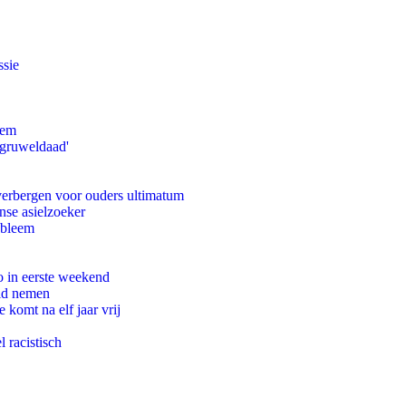
ssie
eem
'gruweldaad'
 verbergen voor ouders ultimatum
nse asielzoeker
obleem
o in eerste weekend
eid nemen
komt na elf jaar vrij
 racistisch