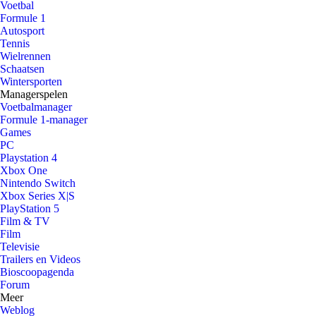
Voetbal
Formule 1
Autosport
Tennis
Wielrennen
Schaatsen
Wintersporten
Managerspelen
Voetbalmanager
Formule 1-manager
Games
PC
Playstation 4
Xbox One
Nintendo Switch
Xbox Series X|S
PlayStation 5
Film & TV
Film
Televisie
Trailers en Videos
Bioscoopagenda
Forum
Meer
Weblog