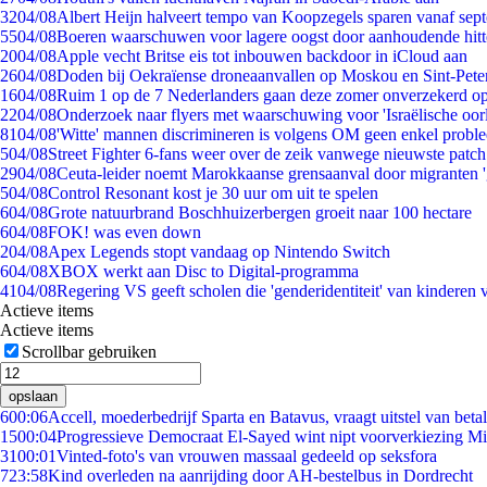
32
04/08
Albert Heijn halveert tempo van Koopzegels sparen vanaf sep
55
04/08
Boeren waarschuwen voor lagere oogst door aanhoudende hitt
20
04/08
Apple vecht Britse eis tot inbouwen backdoor in iCloud aan
26
04/08
Doden bij Oekraïense droneaanvallen op Moskou en Sint-Pete
16
04/08
Ruim 1 op de 7 Nederlanders gaan deze zomer onverzekerd op
22
04/08
Onderzoek naar flyers met waarschuwing voor 'Israëlische oor
81
04/08
'Witte' mannen discrimineren is volgens OM geen enkel probl
5
04/08
Street Fighter 6-fans weer over de zeik vanwege nieuwste patch
29
04/08
Ceuta-leider noemt Marokkaanse grensaanval door migranten 
5
04/08
Control Resonant kost je 30 uur om uit te spelen
6
04/08
Grote natuurbrand Boschhuizerbergen groeit naar 100 hectare
6
04/08
FOK! was even down
2
04/08
Apex Legends stopt vandaag op Nintendo Switch
6
04/08
XBOX werkt aan Disc to Digital-programma
41
04/08
Regering VS geeft scholen die 'genderidentiteit' van kinderen
Actieve items
Actieve items
Scrollbar gebruiken
opslaan
6
00:06
Accell, moederbedrijf Sparta en Batavus, vraagt uitstel van beta
15
00:04
Progressieve Democraat El-Sayed wint nipt voorverkiezing M
31
00:01
Vinted-foto's van vrouwen massaal gedeeld op seksfora
7
23:58
Kind overleden na aanrijding door AH-bestelbus in Dordrecht