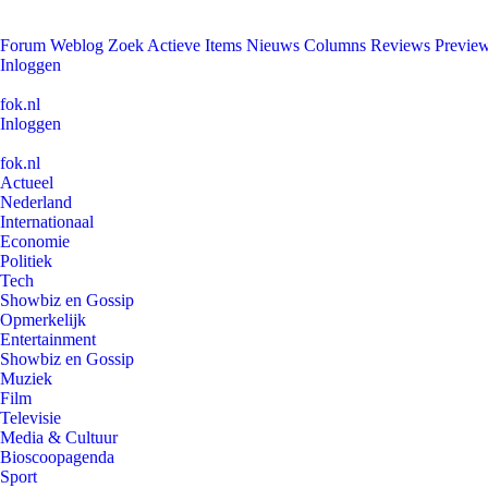
Forum
Weblog
Zoek
Actieve Items
Nieuws
Columns
Reviews
Previe
Inloggen
fok.nl
Inloggen
fok.nl
Actueel
Nederland
Internationaal
Economie
Politiek
Tech
Showbiz en Gossip
Opmerkelijk
Entertainment
Showbiz en Gossip
Muziek
Film
Televisie
Media & Cultuur
Bioscoopagenda
Sport