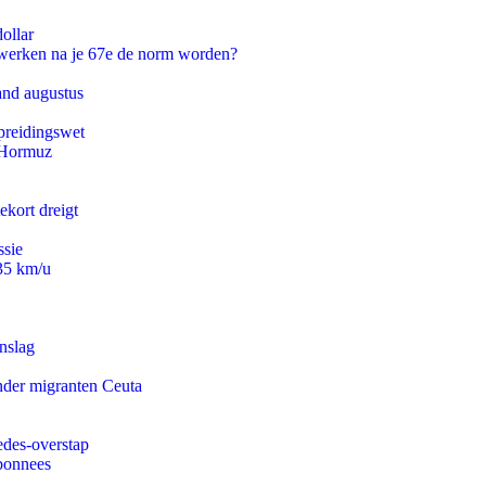
ollar
 werken na je 67e de norm worden?
and augustus
preidingswet
n Hormuz
ekort dreigt
ssie
235 km/u
nslag
onder migranten Ceuta
edes-overstap
abonnees