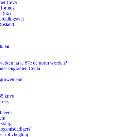
tner Ceva
n Hormuz
. (66)
preidingswet
Rusland
ollar
 werken na je 67e de norm worden?
onder migranten Ceuta
'gruweldaad'
235 km/u
 reis
obleem
eem
rsburg
logsmisdadigers'
er uit vliegtuig