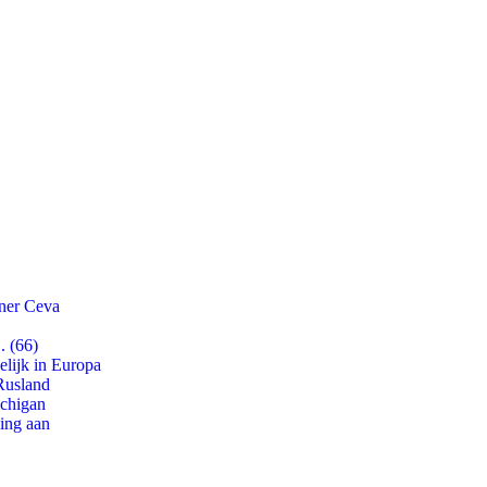
tner Ceva
. (66)
lijk in Europa
Rusland
ichigan
ling aan