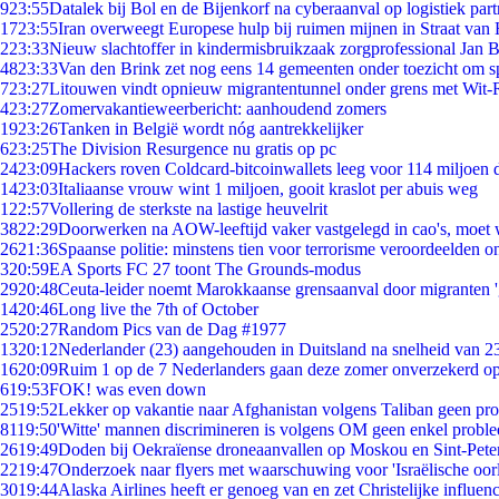
9
23:55
Datalek bij Bol en de Bijenkorf na cyberaanval op logistiek par
17
23:55
Iran overweegt Europese hulp bij ruimen mijnen in Straat va
2
23:33
Nieuw slachtoffer in kindermisbruikzaak zorgprofessional Jan B
48
23:33
Van den Brink zet nog eens 14 gemeenten onder toezicht om s
7
23:27
Litouwen vindt opnieuw migrantentunnel onder grens met Wit-
4
23:27
Zomervakantieweerbericht: aanhoudend zomers
19
23:26
Tanken in België wordt nóg aantrekkelijker
6
23:25
The Division Resurgence nu gratis op pc
24
23:09
Hackers roven Coldcard-bitcoinwallets leeg voor 114 miljoen d
14
23:03
Italiaanse vrouw wint 1 miljoen, gooit kraslot per abuis weg
1
22:57
Vollering de sterkste na lastige heuvelrit
38
22:29
Doorwerken na AOW-leeftijd vaker vastgelegd in cao's, moet
26
21:36
Spaanse politie: minstens tien voor terrorisme veroordeelden 
3
20:59
EA Sports FC 27 toont The Grounds-modus
29
20:48
Ceuta-leider noemt Marokkaanse grensaanval door migranten 
14
20:46
Long live the 7th of October
25
20:27
Random Pics van de Dag #1977
13
20:12
Nederlander (23) aangehouden in Duitsland na snelheid van 
16
20:09
Ruim 1 op de 7 Nederlanders gaan deze zomer onverzekerd op
6
19:53
FOK! was even down
25
19:52
Lekker op vakantie naar Afghanistan volgens Taliban geen pr
81
19:50
'Witte' mannen discrimineren is volgens OM geen enkel probl
26
19:49
Doden bij Oekraïense droneaanvallen op Moskou en Sint-Pete
22
19:47
Onderzoek naar flyers met waarschuwing voor 'Israëlische oor
30
19:44
Alaska Airlines heeft er genoeg van en zet Christelijke influenc