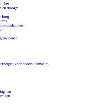
tember
e en droogte
rsburg
 reis
logsmisdadigers'
eem
'gruweldaad'
 verbergen voor ouders ultimatum
ling aan
ichigan