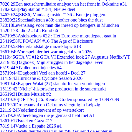
70
20:29
Een tactische/militaire analyse van het front in Oekraïne #31
178
20:28
[PlayStation #184] Nieuw deel
146
20:24
[SBS6] Vandaag Inside #136 - Boekje pluggen.
238
20:22
Speciaalbieren #80: another one bites the dust
7
20:18
Levenslang voor man die inreed op betogers in München
15
20:17
Radio 2 #145 Ruud 66
247
19:58
Asielzoekers #22 : Het Europese migratiepact gaat in
254
19:58
[UFO/UAP] #16 The Age of Disclosure
242
19:53
Nederlandstalige muziektopic #13
166
19:49
Voorspel hier het warmtegetal van 2026
31
19:45
GTA VI #12 GTA VI Extended look 27 Augustus Netflix/YT
22
19:45
[Dagboek] Mijn struggles in het dagelijks leven
65
19:44
Afvallen met injecties #4
257
19:44
[Dagboek] Veel aan hoofd - Deel 27
114
19:43
Hurricane & Cyclone Season 2026
108
19:43
Kapper Walat (27) slachtoffer van vernielingen
151
19:42
"Niche"-historische producten in de supermarkt
265
19:31
Duitse Muziek #2
132
19:30
[DRT SC] #6: RendacGoden sponsored by TONZON
41
19:30
Droneaanval op Oekrains vliegtuig in Leipzig
221
19:24
Nederland stevent af op watertekort
245
19:20
Afbeeldingen die je gemaakt hebt met AI
186
19:17
Israel en Gaza #17
78
19:14
Vuelta a España 2026 #1
222
19:12
Welk geurtje draag jij nu #48 Geurend de winter in