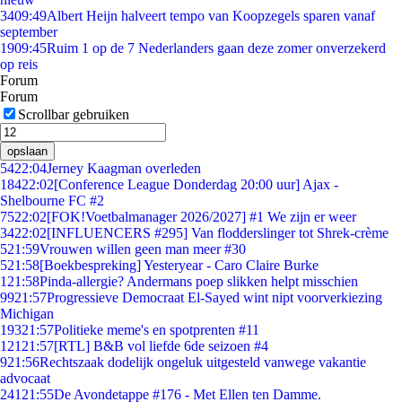
34
09:49
Albert Heijn halveert tempo van Koopzegels sparen vanaf
september
19
09:45
Ruim 1 op de 7 Nederlanders gaan deze zomer onverzekerd
op reis
Forum
Forum
Scrollbar gebruiken
opslaan
54
22:04
Jerney Kaagman overleden
184
22:02
[Conference League Donderdag 20:00 uur] Ajax -
Shelbourne FC #2
75
22:02
[FOK!Voetbalmanager 2026/2027] #1 We zijn er weer
34
22:02
[INFLUENCERS #295] Van flodderslinger tot Shrek-crème
5
21:59
Vrouwen willen geen man meer #30
5
21:58
[Boekbespreking] Yesteryear - Caro Claire Burke
1
21:58
Pinda-allergie? Andermans poep slikken helpt misschien
99
21:57
Progressieve Democraat El-Sayed wint nipt voorverkiezing
Michigan
193
21:57
Politieke meme's en spotprenten #11
121
21:57
[RTL] B&B vol liefde 6de seizoen #4
9
21:56
Rechtszaak dodelijk ongeluk uitgesteld vanwege vakantie
advocaat
241
21:55
De Avondetappe #176 - Met Ellen ten Damme.