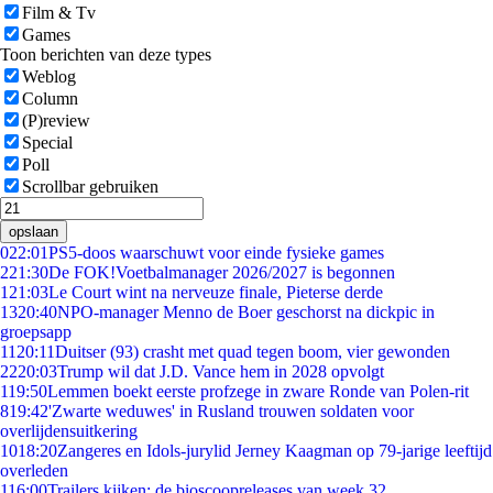
Film & Tv
Games
Toon berichten van deze types
Weblog
Column
(P)review
Special
Poll
Scrollbar gebruiken
opslaan
0
22:01
PS5-doos waarschuwt voor einde fysieke games
2
21:30
De FOK!Voetbalmanager 2026/2027 is begonnen
1
21:03
Le Court wint na nerveuze finale, Pieterse derde
13
20:40
NPO-manager Menno de Boer geschorst na dickpic in
groepsapp
11
20:11
Duitser (93) crasht met quad tegen boom, vier gewonden
22
20:03
Trump wil dat J.D. Vance hem in 2028 opvolgt
1
19:50
Lemmen boekt eerste profzege in zware Ronde van Polen-rit
8
19:42
'Zwarte weduwes' in Rusland trouwen soldaten voor
overlijdensuitkering
10
18:20
Zangeres en Idols-jurylid Jerney Kaagman op 79-jarige leeftijd
overleden
1
16:00
Trailers kijken: de bioscoopreleases van week 32