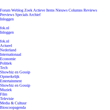
Forum
Weblog
Zoek
Actieve Items
Nieuws
Columns
Reviews
Previews
Specials
Archief
Inloggen
fok.nl
Inloggen
fok.nl
Actueel
Nederland
Internationaal
Economie
Politiek
Tech
Showbiz en Gossip
Opmerkelijk
Entertainment
Showbiz en Gossip
Muziek
Film
Televisie
Media & Cultuur
Bioscoopagenda