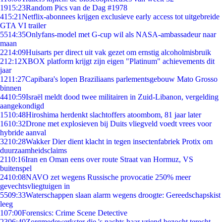
19
15:23
Random Pics van de Dag #1978
4
15:21
Netflix-abonnees krijgen exclusieve early access tot uitgebreide
GTA VI trailer
55
14:35
Onlyfans-model met G-cup wil als NASA-ambassadeur naar
maan
22
14:09
Huisarts per direct uit vak gezet om ernstig alcoholmisbruik
2
12:12
XBOX platform krijgt zijn eigen "Platinum" achievements dit
jaar
12
11:27
Capibara's lopen Braziliaans parlementsgebouw Mato Grosso
binnen
44
10:59
Israël meldt dood twee militairen in Zuid-Libanon, vergelding
aangekondigd
15
10:48
Hiroshima herdenkt slachtoffers atoombom, 81 jaar later
16
10:32
Drone met explosieven bij Duits vliegveld voedt vrees voor
hybride aanval
32
10:28
Wakker Dier dient klacht in tegen insectenfabriek Protix om
duurzaamheidsclaims
21
10:16
Iran en Oman eens over route Straat van Hormuz, VS
buitenspel
24
10:08
NAVO zet wegens Russische provocatie 250% meer
gevechtsvliegtuigen in
55
09:33
Waterschappen slaan alarm wegens droogte: Gereedschapskist
leeg
1
07:00
Forensics: Crime Scene Detective
23
06:40
Zorgmedewerkster die 's nachts haar vriend bezocht terecht