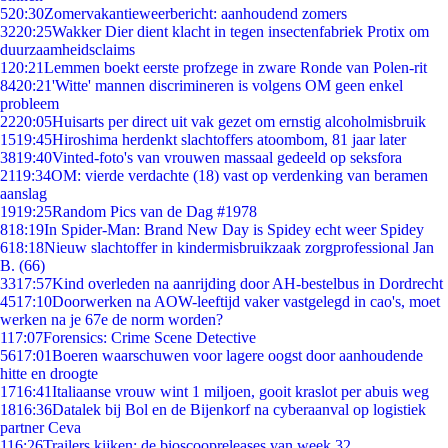
5
20:30
Zomervakantieweerbericht: aanhoudend zomers
32
20:25
Wakker Dier dient klacht in tegen insectenfabriek Protix om
duurzaamheidsclaims
1
20:21
Lemmen boekt eerste profzege in zware Ronde van Polen-rit
84
20:21
'Witte' mannen discrimineren is volgens OM geen enkel
probleem
22
20:05
Huisarts per direct uit vak gezet om ernstig alcoholmisbruik
15
19:45
Hiroshima herdenkt slachtoffers atoombom, 81 jaar later
38
19:40
Vinted-foto's van vrouwen massaal gedeeld op seksfora
21
19:34
OM: vierde verdachte (18) vast op verdenking van beramen
aanslag
19
19:25
Random Pics van de Dag #1978
8
18:19
In Spider-Man: Brand New Day is Spidey echt weer Spidey
6
18:18
Nieuw slachtoffer in kindermisbruikzaak zorgprofessional Jan
B. (66)
33
17:57
Kind overleden na aanrijding door AH-bestelbus in Dordrecht
45
17:10
Doorwerken na AOW-leeftijd vaker vastgelegd in cao's, moet
werken na je 67e de norm worden?
1
17:07
Forensics: Crime Scene Detective
56
17:01
Boeren waarschuwen voor lagere oogst door aanhoudende
hitte en droogte
17
16:41
Italiaanse vrouw wint 1 miljoen, gooit kraslot per abuis weg
18
16:36
Datalek bij Bol en de Bijenkorf na cyberaanval op logistiek
partner Ceva
1
16:26
Trailers kijken: de bioscoopreleases van week 32