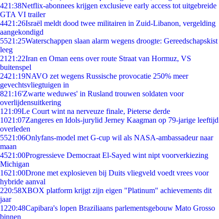
4
21:38
Netflix-abonnees krijgen exclusieve early access tot uitgebreide
GTA VI trailer
44
21:26
Israël meldt dood twee militairen in Zuid-Libanon, vergelding
aangekondigd
55
21:25
Waterschappen slaan alarm wegens droogte: Gereedschapskist
leeg
21
21:22
Iran en Oman eens over route Straat van Hormuz, VS
buitenspel
24
21:19
NAVO zet wegens Russische provocatie 250% meer
gevechtsvliegtuigen in
8
21:16
'Zwarte weduwes' in Rusland trouwen soldaten voor
overlijdensuitkering
1
21:09
Le Court wint na nerveuze finale, Pieterse derde
10
21:07
Zangeres en Idols-jurylid Jerney Kaagman op 79-jarige leeftijd
overleden
55
21:06
Onlyfans-model met G-cup wil als NASA-ambassadeur naar
maan
45
21:00
Progressieve Democraat El-Sayed wint nipt voorverkiezing
Michigan
16
21:00
Drone met explosieven bij Duits vliegveld voedt vrees voor
hybride aanval
2
20:58
XBOX platform krijgt zijn eigen "Platinum" achievements dit
jaar
12
20:48
Capibara's lopen Braziliaans parlementsgebouw Mato Grosso
binnen