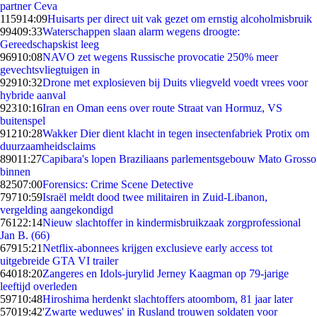
partner Ceva
1159
14:09
Huisarts per direct uit vak gezet om ernstig alcoholmisbruik
994
09:33
Waterschappen slaan alarm wegens droogte:
Gereedschapskist leeg
969
10:08
NAVO zet wegens Russische provocatie 250% meer
gevechtsvliegtuigen in
929
10:32
Drone met explosieven bij Duits vliegveld voedt vrees voor
hybride aanval
923
10:16
Iran en Oman eens over route Straat van Hormuz, VS
buitenspel
912
10:28
Wakker Dier dient klacht in tegen insectenfabriek Protix om
duurzaamheidsclaims
890
11:27
Capibara's lopen Braziliaans parlementsgebouw Mato Grosso
binnen
825
07:00
Forensics: Crime Scene Detective
797
10:59
Israël meldt dood twee militairen in Zuid-Libanon,
vergelding aangekondigd
761
22:14
Nieuw slachtoffer in kindermisbruikzaak zorgprofessional
Jan B. (66)
679
15:21
Netflix-abonnees krijgen exclusieve early access tot
uitgebreide GTA VI trailer
640
18:20
Zangeres en Idols-jurylid Jerney Kaagman op 79-jarige
leeftijd overleden
597
10:48
Hiroshima herdenkt slachtoffers atoombom, 81 jaar later
570
19:42
'Zwarte weduwes' in Rusland trouwen soldaten voor