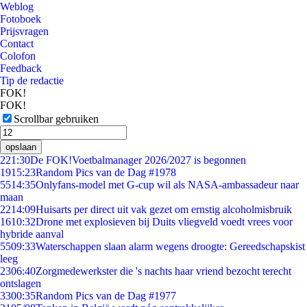
Weblog
Fotoboek
Prijsvragen
Contact
Colofon
Feedback
Tip de redactie
FOK!
FOK!
Scrollbar gebruiken
opslaan
2
21:30
De FOK!Voetbalmanager 2026/2027 is begonnen
19
15:23
Random Pics van de Dag #1978
55
14:35
Onlyfans-model met G-cup wil als NASA-ambassadeur naar
maan
22
14:09
Huisarts per direct uit vak gezet om ernstig alcoholmisbruik
16
10:32
Drone met explosieven bij Duits vliegveld voedt vrees voor
hybride aanval
55
09:33
Waterschappen slaan alarm wegens droogte: Gereedschapskist
leeg
23
06:40
Zorgmedewerkster die 's nachts haar vriend bezocht terecht
ontslagen
33
00:35
Random Pics van de Dag #1977