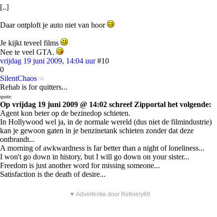
[..]
Daar ontploft je auto niet van hoor
Je kijkt teveel films
Nee te veel GTA.
vrijdag 19 juni 2009, 14:04 uur
#10
0
SilentChaos
Rehab is for quitters...
quote:
Op vrijdag 19 juni 2009 @ 14:02 schreef Zipportal het volgende:
Agent kon beter op de bezinedop schieten.
In Hollywood wel ja, in de normale wereld (dus niet de filmindustrie)
kan je gewoon gaten in je benzinetank schieten zonder dat deze
ontbrandt...
A morning of awkwardness is far better than a night of loneliness...
I won't go down in history, but I will go down on your sister...
Freedom is just another word for missing someone...
Satisfaction is the death of desire...
▼ Advertentie door Refinery89