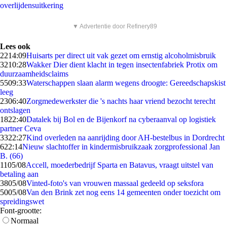
overlijdensuitkering
▼ Advertentie door Refinery89
Lees ook
22
14:09
Huisarts per direct uit vak gezet om ernstig alcoholmisbruik
32
10:28
Wakker Dier dient klacht in tegen insectenfabriek Protix om
duurzaamheidsclaims
55
09:33
Waterschappen slaan alarm wegens droogte: Gereedschapskist
leeg
23
06:40
Zorgmedewerkster die 's nachts haar vriend bezocht terecht
ontslagen
18
22:40
Datalek bij Bol en de Bijenkorf na cyberaanval op logistiek
partner Ceva
33
22:27
Kind overleden na aanrijding door AH-bestelbus in Dordrecht
6
22:14
Nieuw slachtoffer in kindermisbruikzaak zorgprofessional Jan
B. (66)
11
05/08
Accell, moederbedrijf Sparta en Batavus, vraagt uitstel van
betaling aan
38
05/08
Vinted-foto's van vrouwen massaal gedeeld op seksfora
50
05/08
Van den Brink zet nog eens 14 gemeenten onder toezicht om
spreidingswet
Font-grootte:
Normaal