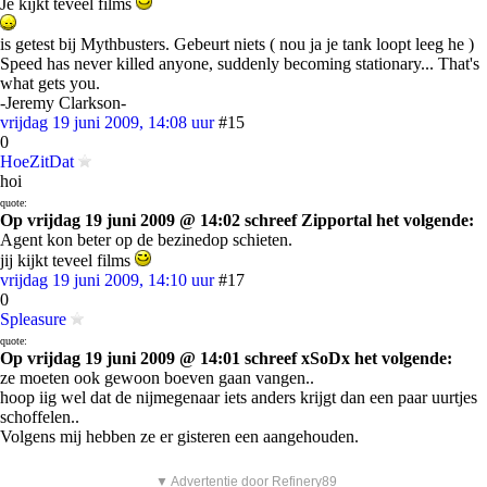
Je kijkt teveel films
is getest bij Mythbusters. Gebeurt niets ( nou ja je tank loopt leeg he )
Speed has never killed anyone, suddenly becoming stationary... That's
what gets you.
-Jeremy Clarkson-
vrijdag 19 juni 2009, 14:08 uur
#15
0
HoeZitDat
hoi
quote:
Op vrijdag 19 juni 2009 @ 14:02 schreef Zipportal het volgende:
Agent kon beter op de bezinedop schieten.
jij kijkt teveel films
vrijdag 19 juni 2009, 14:10 uur
#17
0
Spleasure
quote:
Op vrijdag 19 juni 2009 @ 14:01 schreef xSoDx het volgende:
ze moeten ook gewoon boeven gaan vangen..
hoop iig wel dat de nijmegenaar iets anders krijgt dan een paar uurtjes
schoffelen..
Volgens mij hebben ze er gisteren een aangehouden.
▼ Advertentie door Refinery89