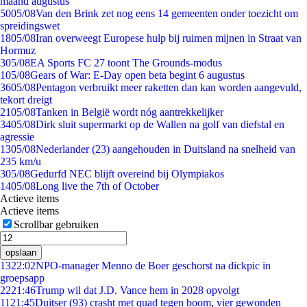
maand augustus
50
05/08
Van den Brink zet nog eens 14 gemeenten onder toezicht om
spreidingswet
18
05/08
Iran overweegt Europese hulp bij ruimen mijnen in Straat van
Hormuz
3
05/08
EA Sports FC 27 toont The Grounds-modus
1
05/08
Gears of War: E-Day open beta begint 6 augustus
36
05/08
Pentagon verbruikt meer raketten dan kan worden aangevuld,
tekort dreigt
21
05/08
Tanken in België wordt nóg aantrekkelijker
34
05/08
Dirk sluit supermarkt op de Wallen na golf van diefstal en
agressie
13
05/08
Nederlander (23) aangehouden in Duitsland na snelheid van
235 km/u
3
05/08
Gedurfd NEC blijft overeind bij Olympiakos
14
05/08
Long live the 7th of October
Actieve items
Actieve items
Scrollbar gebruiken
opslaan
13
22:02
NPO-manager Menno de Boer geschorst na dickpic in
groepsapp
22
21:46
Trump wil dat J.D. Vance hem in 2028 opvolgt
11
21:45
Duitser (93) crasht met quad tegen boom, vier gewonden