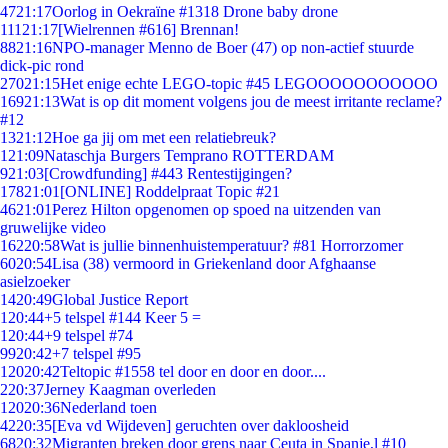
47
21:17
Oorlog in Oekraïne #1318 Drone baby drone
111
21:17
[Wielrennen #616] Brennan!
88
21:16
NPO-manager Menno de Boer (47) op non-actief stuurde
dick-pic rond
270
21:15
Het enige echte LEGO-topic #45 LEGOOOOOOOOOOO
169
21:13
Wat is op dit moment volgens jou de meest irritante reclame?
#12
13
21:12
Hoe ga jij om met een relatiebreuk?
1
21:09
Nataschja Burgers Temprano ROTTERDAM
9
21:03
[Crowdfunding] #443 Rentestijgingen?
178
21:01
[ONLINE] Roddelpraat Topic #21
46
21:01
Perez Hilton opgenomen op spoed na uitzenden van
gruwelijke video
162
20:58
Wat is jullie binnenhuistemperatuur? #81 Horrorzomer
60
20:54
Lisa (38) vermoord in Griekenland door Afghaanse
asielzoeker
14
20:49
Global Justice Report
1
20:44
+5 telspel #144 Keer 5 =
1
20:44
+9 telspel #74
99
20:42
+7 telspel #95
120
20:42
Teltopic #1558 tel door en door en door....
2
20:37
Jerney Kaagman overleden
120
20:36
Nederland toen
42
20:35
[Eva vd Wijdeven] geruchten over dakloosheid
68
20:32
Migranten breken door grens naar Ceuta in Spanje,l #10