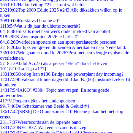
165
19:12
Haiku ketting #27 - strooi wat liefde
232
19:02
Top 2000 Editie 2025 #243 Alle dikzakken willen op je
lijken
208
19:00
Russia vs Ukraine #91
11
18:54
Wat is dit jaar de ultieme zomerhit?
64
18:48
Huisarts doet haar werk onder invloed van alcohol
9
18:28
EK Zwemsporten 2026 te Parijs #1
64
18:26
Overleden sporters en aan sport gerelateerde personen
32
18:20
Jaarlijks emigreren duizenden Amerikanen naar Nederland.
236
18:17
Wie gaan er dood in 2026?Post met een vleugje cynisme de
overledenen.
57
18:13
Abdul A. (27) als afperser "Fleur" door het leven
101
18:10
[La Liga #177]
183
18:06
Oorlog Iran #136 Bridge and powerplant day incoming?
120
17:59
Invalkracht kinderdagverblijf Jan B. (66) misbruikt zeker 14
kinderen
143
17:54
[AKQ] #3384 Topic met vragen. En soms goede
antwoorden.
4
17:51
Poepen tijdens het tandenpoetsen
99
17:46
De Schatkamer van Beeld & Geluid #4
186
17:42
[SBS6] De Oranjezomer #10 Helene je kan het niet stop
ermee
231
17:37
Weerrecords aan de lopende band
183
17:29
NEC #77: Wat een seizoen is dit zeg
144
17:24
[Keuken Kampioen Divisie] #44 Vitesse mag weg