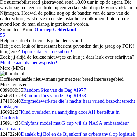
De automobilist reed gisteravond rond 18.00 uur in op de agent. Die
was bezig met een controle bij een verkeerslicht op de Voorstadslaan in
Nijmegen. Hoewel de politie nog op de banden van de auto van de
dader schoot, wist deze in eerste instantie te ontkomen. Later op de
avond kon de man alsnog ingerekend worden.
Submitter:
Bron:
Omroep Gelderland
55
Help ons; deel dit item als je het leuk vond
Heb je een leuk of interessant bericht gevonden dat je graag op FOK!
terug ziet?
Tip ons dan via de submit!
Zoek jij altijd de leukste nieuwtjes en kun je daar leuk over schrijven?
Meld je aan als nieuwsposter!
Marc (MPG)
Koffieverslaafde nieuwsmanager met zeer breed interessegebied.
Meest gelezen
68990
00:35
Random Pics van de Dag #1977
46469
15:23
Random Pics van de Dag #1978
1741
06:40
Zorgmedewerkster die 's nachts haar vriend bezocht terecht
ontslagen
1609
22:27
Kind overleden na aanrijding door AH-bestelbus in
Dordrecht
1589
14:35
Onlyfans-model met G-cup wil als NASA-ambassadeur
naar maan
1247
22:40
Datalek bij Bol en de Bijenkorf na cyberaanval op logistiek