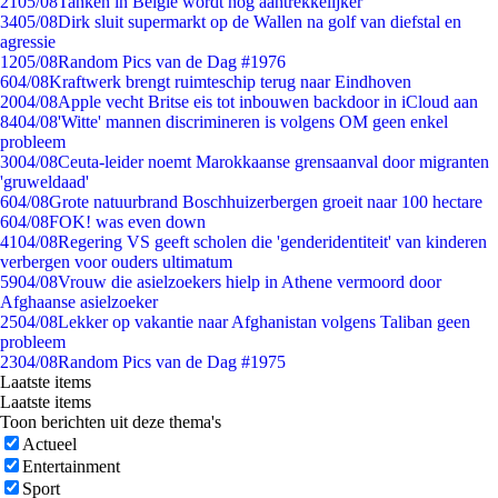
21
05/08
Tanken in België wordt nóg aantrekkelijker
34
05/08
Dirk sluit supermarkt op de Wallen na golf van diefstal en
agressie
12
05/08
Random Pics van de Dag #1976
6
04/08
Kraftwerk brengt ruimteschip terug naar Eindhoven
20
04/08
Apple vecht Britse eis tot inbouwen backdoor in iCloud aan
84
04/08
'Witte' mannen discrimineren is volgens OM geen enkel
probleem
30
04/08
Ceuta-leider noemt Marokkaanse grensaanval door migranten
'gruweldaad'
6
04/08
Grote natuurbrand Boschhuizerbergen groeit naar 100 hectare
6
04/08
FOK! was even down
41
04/08
Regering VS geeft scholen die 'genderidentiteit' van kinderen
verbergen voor ouders ultimatum
59
04/08
Vrouw die asielzoekers hielp in Athene vermoord door
Afghaanse asielzoeker
25
04/08
Lekker op vakantie naar Afghanistan volgens Taliban geen
probleem
23
04/08
Random Pics van de Dag #1975
Laatste items
Laatste items
Toon berichten uit deze thema's
Actueel
Entertainment
Sport