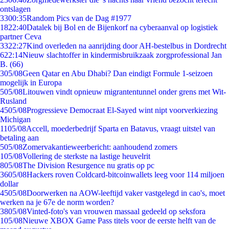
ontslagen
33
00:35
Random Pics van de Dag #1977
18
22:40
Datalek bij Bol en de Bijenkorf na cyberaanval op logistiek
partner Ceva
33
22:27
Kind overleden na aanrijding door AH-bestelbus in Dordrecht
6
22:14
Nieuw slachtoffer in kindermisbruikzaak zorgprofessional Jan
B. (66)
3
05/08
Geen Qatar en Abu Dhabi? Dan eindigt Formule 1-seizoen
mogelijk in Europa
5
05/08
Litouwen vindt opnieuw migrantentunnel onder grens met Wit-
Rusland
45
05/08
Progressieve Democraat El-Sayed wint nipt voorverkiezing
Michigan
11
05/08
Accell, moederbedrijf Sparta en Batavus, vraagt uitstel van
betaling aan
5
05/08
Zomervakantieweerbericht: aanhoudend zomers
1
05/08
Vollering de sterkste na lastige heuvelrit
8
05/08
The Division Resurgence nu gratis op pc
36
05/08
Hackers roven Coldcard-bitcoinwallets leeg voor 114 miljoen
dollar
45
05/08
Doorwerken na AOW-leeftijd vaker vastgelegd in cao's, moet
werken na je 67e de norm worden?
38
05/08
Vinted-foto's van vrouwen massaal gedeeld op seksfora
1
05/08
Nieuwe XBOX Game Pass titels voor de eerste helft van de