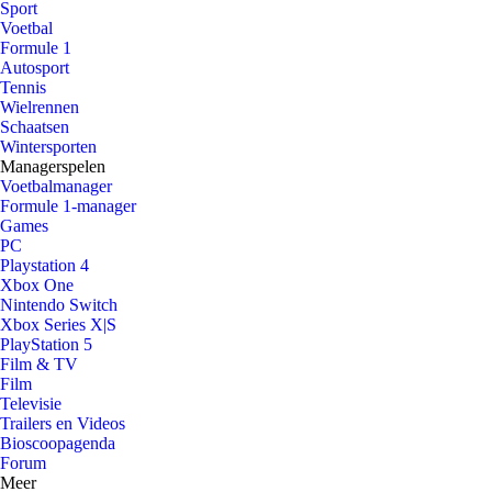
Sport
Voetbal
Formule 1
Autosport
Tennis
Wielrennen
Schaatsen
Wintersporten
Managerspelen
Voetbalmanager
Formule 1-manager
Games
PC
Playstation 4
Xbox One
Nintendo Switch
Xbox Series X|S
PlayStation 5
Film & TV
Film
Televisie
Trailers en Videos
Bioscoopagenda
Forum
Meer