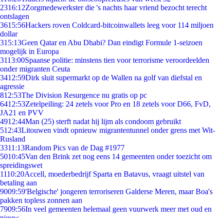
23
16:12
Zorgmedewerkster die 's nachts haar vriend bezocht terecht
ontslagen
36
15:56
Hackers roven Coldcard-bitcoinwallets leeg voor 114 miljoen
dollar
3
15:13
Geen Qatar en Abu Dhabi? Dan eindigt Formule 1-seizoen
mogelijk in Europa
31
13:00
Spaanse politie: minstens tien voor terrorisme veroordeelden
onder migranten Ceuta
34
12:59
Dirk sluit supermarkt op de Wallen na golf van diefstal en
agressie
8
12:53
The Division Resurgence nu gratis op pc
64
12:53
Zetelpeiling: 24 zetels voor Pro en 18 zetels voor D66, FvD,
JA21 en PVV
49
12:44
Man (25) sterft nadat hij lijm als condoom gebruikt
5
12:43
Litouwen vindt opnieuw migrantentunnel onder grens met Wit-
Rusland
33
11:13
Random Pics van de Dag #1977
50
10:45
Van den Brink zet nog eens 14 gemeenten onder toezicht om
spreidingswet
11
10:20
Accell, moederbedrijf Sparta en Batavus, vraagt uitstel van
betaling aan
90
09:59
'Belgische' jongeren terroriseren Galderse Meren, maar Boa's
pakken topless zonnen aan
79
09:56
In veel gemeenten helemaal geen vuurwerk meer met oud en
nieuw