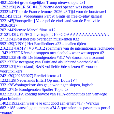
48
21:55
Het grote dagelijkse Trump nieuws topic #31
129
21:50
[WLR SC #417] Nieuw deel openen was kaputt
233
21:47
Tour de France femmes 2026 #3 Tijd voor de borstcrawl
8
21:45
[gratis] Videogames Part 9: Gratis en free-to-play games!
32
21:45
[Voorspellen] Voorspel de eindstand van de Eredivisie
2026/2027
20
21:44
Nieuwe Marvel films. #12
215
21:43
[UEL/ECL live topic] #160 GOAAAAAAAAAAAAAL
271
21:42
Post hier pas overleden muzikanten #32
99
21:39
[NPO1] Het Familiediner #23 - te allen tijden
216
21:37
[AMV] VS #1312 spammers van de internationale rechtsorde
134
21:33
FOK!ers die stoppen met alcohol - waar we stoppen #21
208
21:32
[SBS6] De Bondgenoten #317 We dansen de macaroni
65
21:32
De neergang van Duitsland als lichtend voorbeeld #3
223
21:31
[Videoland] B&B vol liefde 6de seizoen #1 voor de
vooruitkijkers
24
21:30
[2026/2027] Eredivisietoto #1
123
21:29
[Nederlands Elftal] Op naar Louis IV?
33
21:28
Woningtekort: dus ga je woningen slopen, logisch
69
21:27
De Bondgenoten Spoiler Topic #3
83
21:25
UEFA kondigt boycot van FIFA-competities aan vanwege
plan Infantino
140
21:19
Zaken waar je je echt dood aan ergert #17 - Werklui
68
21:18
Spaanstalige nummers #34 A que calor nos pasaremos por el
verano?