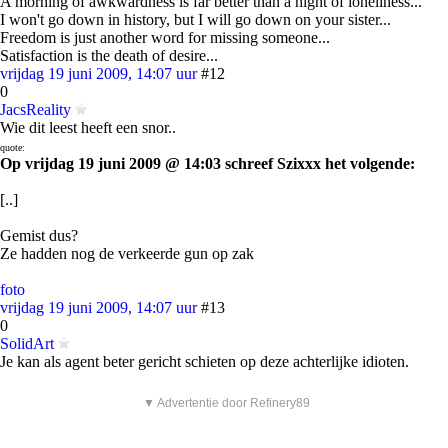
A morning of awkwardness is far better than a night of loneliness...
I won't go down in history, but I will go down on your sister...
Freedom is just another word for missing someone...
Satisfaction is the death of desire...
vrijdag 19 juni 2009, 14:07 uur
#12
0
JacsReality
Wie dit leest heeft een snor..
quote:
Op vrijdag 19 juni 2009 @ 14:03 schreef Szixxx het volgende:
[..]
Gemist dus?
Ze hadden nog de verkeerde gun op zak
foto
vrijdag 19 juni 2009, 14:07 uur
#13
0
SolidArt
Je kan als agent beter gericht schieten op deze achterlijke idioten.
▼ Advertentie door Refinery89