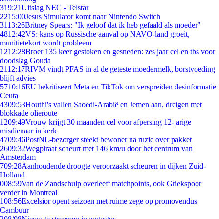
3
19:21
Uitslag NEC - Telstar
22
15:00
Jesus Simulator komt naar Nintendo Switch
31
13:26
Britney Spears: "Ik geloof dat ik heb gefaald als moeder"
48
12:42
VS: kans op Russische aanval op NAVO-land groeit,
munitietekort wordt probleem
12
12:28
Broer 135 keer gestoken en gesneden: zes jaar cel en tbs voor
doodslag Gouda
21
12:17
RIVM vindt PFAS in al de geteste moedermelk, borstvoeding
blijft advies
57
10:16
EU bekritiseert Meta en TikTok om verspreiden desinformatie
Ceuta
43
09:53
Houthi's vallen Saoedi-Arabië en Jemen aan, dreigen met
blokkade olieroute
12
09:49
Vrouw krijgt 30 maanden cel voor afpersing 12-jarige
misdienaar in kerk
47
09:46
PostNL-bezorger steekt bewoner na ruzie over pakket
26
09:32
Wegpiraat scheurt met 146 km/u door het centrum van
Amsterdam
7
09:28
Aanhoudende droogte veroorzaakt scheuren in dijken Zuid-
Holland
0
08:59
Van de Zandschulp overleeft matchpoints, ook Griekspoor
verder in Montreal
1
08:56
Excelsior opent seizoen met ruime zege op promovendus
Cambuur
2
08/08
Nieuw te streamen in augustus