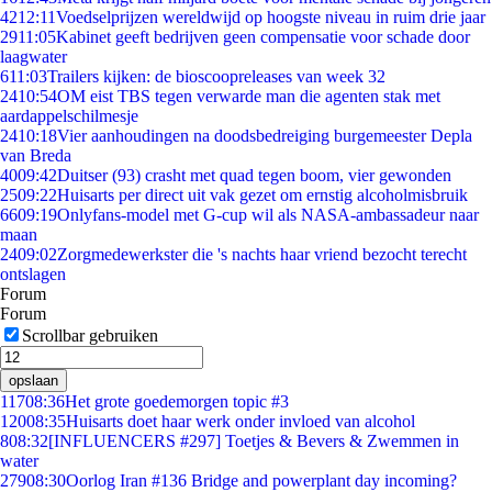
42
12:11
Voedselprijzen wereldwijd op hoogste niveau in ruim drie jaar
29
11:05
Kabinet geeft bedrijven geen compensatie voor schade door
laagwater
6
11:03
Trailers kijken: de bioscoopreleases van week 32
24
10:54
OM eist TBS tegen verwarde man die agenten stak met
aardappelschilmesje
24
10:18
Vier aanhoudingen na doodsbedreiging burgemeester Depla
van Breda
40
09:42
Duitser (93) crasht met quad tegen boom, vier gewonden
25
09:22
Huisarts per direct uit vak gezet om ernstig alcoholmisbruik
66
09:19
Onlyfans-model met G-cup wil als NASA-ambassadeur naar
maan
24
09:02
Zorgmedewerkster die 's nachts haar vriend bezocht terecht
ontslagen
Forum
Forum
Scrollbar gebruiken
opslaan
117
08:36
Het grote goedemorgen topic #3
120
08:35
Huisarts doet haar werk onder invloed van alcohol
8
08:32
[INFLUENCERS #297] Toetjes & Bevers & Zwemmen in
water
279
08:30
Oorlog Iran #136 Bridge and powerplant day incoming?