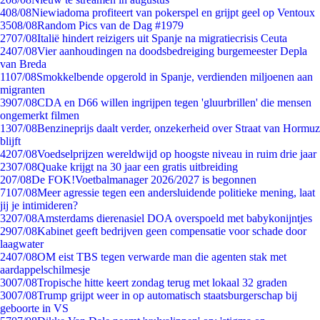
4
08/08
Niewiadoma profiteert van pokerspel en grijpt geel op Ventoux
35
08/08
Random Pics van de Dag #1979
27
07/08
Italië hindert reizigers uit Spanje na migratiecrisis Ceuta
24
07/08
Vier aanhoudingen na doodsbedreiging burgemeester Depla
van Breda
11
07/08
Smokkelbende opgerold in Spanje, verdienden miljoenen aan
migranten
39
07/08
CDA en D66 willen ingrijpen tegen 'gluurbrillen' die mensen
ongemerkt filmen
13
07/08
Benzineprijs daalt verder, onzekerheid over Straat van Hormuz
blijft
42
07/08
Voedselprijzen wereldwijd op hoogste niveau in ruim drie jaar
23
07/08
Quake krijgt na 30 jaar een gratis uitbreiding
2
07/08
De FOK!Voetbalmanager 2026/2027 is begonnen
71
07/08
Meer agressie tegen een andersluidende politieke mening, laat
jij je intimideren?
32
07/08
Amsterdams dierenasiel DOA overspoeld met babykonijntjes
29
07/08
Kabinet geeft bedrijven geen compensatie voor schade door
laagwater
24
07/08
OM eist TBS tegen verwarde man die agenten stak met
aardappelschilmesje
30
07/08
Tropische hitte keert zondag terug met lokaal 32 graden
30
07/08
Trump grijpt weer in op automatisch staatsburgerschap bij
geboorte in VS