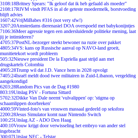
31
08:18
Britney Spears: "Ik geloof dat ik heb gefaald als moeder"
21
08:17
RIVM vindt PFAS in al de geteste moedermelk, borstvoeding
blijft advies
16
07:42
VrijMiBabes #316 (not very sfw!)
32
07:20
Amsterdams dierenasiel DOA overspoeld met babykonijntjes
71
06:36
Meer agressie tegen een andersluidende politieke mening, laat
jij je intimideren?
47
05:37
PostNL-bezorger steekt bewoner na ruzie over pakket
48
05:34
VS: kans op Russische aanval op NAVO-land groeit,
munitietekort wordt probleem
5
05:32
Nieuwe president De la Espriella gaat strijd aan met
drugskartels Colombia
49
05:28
Trump wil dat J.D. Vance hem in 2028 opvolgt
74
05:24
Israël meldt dood twee militairen in Zuid-Libanon, vergelding
aangekondigd
62
03:28
Random Pics van de Dag #1980
8
03:19
Uitslag PSV - Fortuna Sittard
57
02:32
Dikke Van Dale neemt 'vulvalippen' op: 'stigma op
schaamlippen doorbreken'
40
00:59
Vinted-foto's van vrouwen massaal gedeeld op seksfora
22
00:28
Jesus Simulator komt naar Nintendo Switch
1
00:25
Uitslag AZ - ADO Den Haag
4
00:10
Vrouw krijgt door verwisseling het embryo van ander stel
ingebracht
3
00:07
Uitslag NEC - Telstar