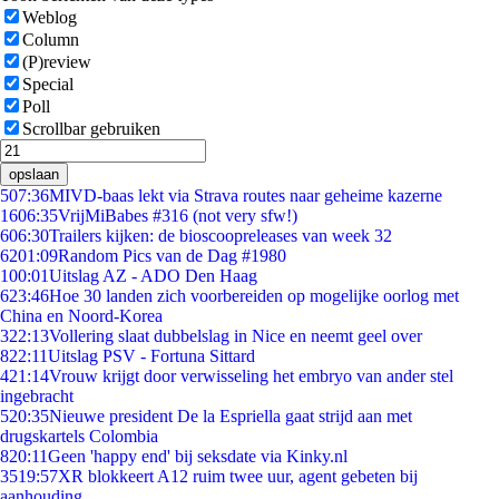
Weblog
Column
(P)review
Special
Poll
Scrollbar gebruiken
opslaan
5
07:36
MIVD-baas lekt via Strava routes naar geheime kazerne
16
06:35
VrijMiBabes #316 (not very sfw!)
6
06:30
Trailers kijken: de bioscoopreleases van week 32
62
01:09
Random Pics van de Dag #1980
1
00:01
Uitslag AZ - ADO Den Haag
6
23:46
Hoe 30 landen zich voorbereiden op mogelijke oorlog met
China en Noord-Korea
3
22:13
Vollering slaat dubbelslag in Nice en neemt geel over
8
22:11
Uitslag PSV - Fortuna Sittard
4
21:14
Vrouw krijgt door verwisseling het embryo van ander stel
ingebracht
5
20:35
Nieuwe president De la Espriella gaat strijd aan met
drugskartels Colombia
8
20:11
Geen 'happy end' bij seksdate via Kinky.nl
35
19:57
XR blokkeert A12 ruim twee uur, agent gebeten bij
aanhouding