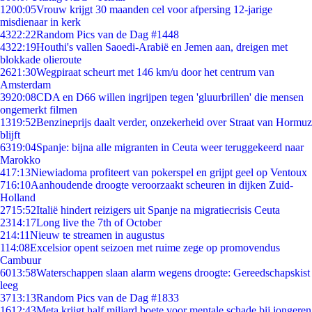
12
00:05
Vrouw krijgt 30 maanden cel voor afpersing 12-jarige
misdienaar in kerk
43
22:22
Random Pics van de Dag #1448
43
22:19
Houthi's vallen Saoedi-Arabië en Jemen aan, dreigen met
blokkade olieroute
26
21:30
Wegpiraat scheurt met 146 km/u door het centrum van
Amsterdam
39
20:08
CDA en D66 willen ingrijpen tegen 'gluurbrillen' die mensen
ongemerkt filmen
13
19:52
Benzineprijs daalt verder, onzekerheid over Straat van Hormuz
blijft
63
19:04
Spanje: bijna alle migranten in Ceuta weer teruggekeerd naar
Marokko
4
17:13
Niewiadoma profiteert van pokerspel en grijpt geel op Ventoux
7
16:10
Aanhoudende droogte veroorzaakt scheuren in dijken Zuid-
Holland
27
15:52
Italië hindert reizigers uit Spanje na migratiecrisis Ceuta
23
14:17
Long live the 7th of October
2
14:11
Nieuw te streamen in augustus
1
14:08
Excelsior opent seizoen met ruime zege op promovendus
Cambuur
60
13:58
Waterschappen slaan alarm wegens droogte: Gereedschapskist
leeg
37
13:13
Random Pics van de Dag #1833
16
12:43
Meta krijgt half miljard boete voor mentale schade bij jongeren