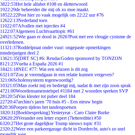
38
22:53
Het hele alfabet #108 en 4letterwoord
19
22:29
de beheerder die mij oh zo moe maakt.
185
22:22
Post hier zo vaak mogelijk om 22:22 uur #76
126
22:13
Nederland toen
110
22:07
Afvallen met injecties #4
11
22:07
Algemeen Luchtvaarttopic #61
249
21:52
Wie gaan er dood in 2026?Post met een vleugje cynisme de
overledenen.
113
21:37
Roddelpraat onder vuur: ongepaste opmerkingen
minderjarigen deel 2
136
21:35
[DRT SC] #6: RendacGoden sponsored by TONZON
81
21:23
Vuelta a España 2026 #1
184
21:18
NEC #77: Wat een seizoen is dit zeg
63
21:07
Zou je vreemdgaan in een relatie kunnen vergeven?
3
21:06
Scholensysteem tegenwoordig?
103
21:05
Man zoekt mij en bedreigt mij, nadat ik met zijn zoon sprak
47
21:00
Woordensamenstelspel #1184 met 2 woorden spreken SVP
281
20:54
Van kleuter tot puber deel 184
227
20:47
archito's jaren '70 huis #5 - Een nieuw begin
8
20:36
Poepen tijdens het tandenpoetsen
18
20:31
[Boekbespreking] Yesteryear - Caro Claire Burke
206
20:29
Verander een letter expert (7lettereditie) #50
63
20:27
Het grote dagelijkse Trump nieuws topic #31
23
20:22
Weer een parkeergarage dicht in Dordrecht, auto's zo snel
mogelijk weg