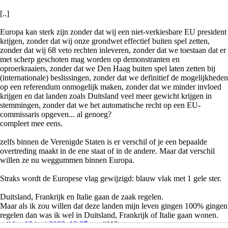
[..]
Europa kan sterk zijn zonder dat wij een niet-verkiesbare EU president
krijgen, zonder dat wij onze grondwet effectief buiten spel zetten,
zonder dat wij 68 veto rechten inleveren, zonder dat we toestaan dat er
met scherp geschoten mag worden op demonstranten en
oproerkraaiers, zonder dat we Den Haag buiten spel laten zetten bij
(internationale) beslissingen, zonder dat we definitief de mogelijkheden
op een referendum onmogelijk maken, zonder dat we minder invloed
krijgen en dat landen zoals Duitsland veel meer gewicht krijgen in
stemmingen, zonder dat we het automatische recht op een EU-
commissaris opgeven... al genoeg?
compleet mee eens.
zelfs binnen de Verenigde Staten is er verschil of je een bepaalde
overtreding maakt in de ene staat of in de andere. Maar dat verschil
willen ze nu weggummen binnen Europa.
Straks wordt de Europese vlag gewijzigd: blauw vlak met 1 gele ster.
Duitsland, Frankrijk en Italie gaan de zaak regelen.
Maar als ik zou willen dat deze landen mijn leven gingen 100% gingen
regelen dan was ik wel in Duitsland, Frankrijk of Italie gaan wonen.
vrijdag 13 juni 2008, 13:27 uur
#113