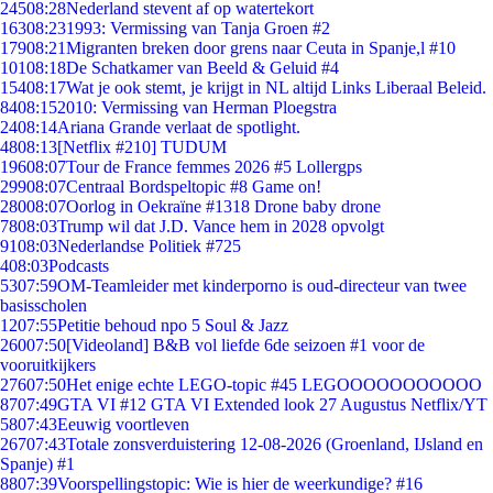
245
08:28
Nederland stevent af op watertekort
163
08:23
1993: Vermissing van Tanja Groen #2
179
08:21
Migranten breken door grens naar Ceuta in Spanje,l #10
101
08:18
De Schatkamer van Beeld & Geluid #4
154
08:17
Wat je ook stemt, je krijgt in NL altijd Links Liberaal Beleid.
84
08:15
2010: Vermissing van Herman Ploegstra
24
08:14
Ariana Grande verlaat de spotlight.
48
08:13
[Netflix #210] TUDUM
196
08:07
Tour de France femmes 2026 #5 Lollergps
299
08:07
Centraal Bordspeltopic #8 Game on!
280
08:07
Oorlog in Oekraïne #1318 Drone baby drone
78
08:03
Trump wil dat J.D. Vance hem in 2028 opvolgt
91
08:03
Nederlandse Politiek #725
4
08:03
Podcasts
53
07:59
OM-Teamleider met kinderporno is oud-directeur van twee
basisscholen
12
07:55
Petitie behoud npo 5 Soul & Jazz
260
07:50
[Videoland] B&B vol liefde 6de seizoen #1 voor de
vooruitkijkers
276
07:50
Het enige echte LEGO-topic #45 LEGOOOOOOOOOOO
87
07:49
GTA VI #12 GTA VI Extended look 27 Augustus Netflix/YT
58
07:43
Eeuwig voortleven
267
07:43
Totale zonsverduistering 12-08-2026 (Groenland, IJsland en
Spanje) #1
88
07:39
Voorspellingstopic: Wie is hier de weerkundige? #16