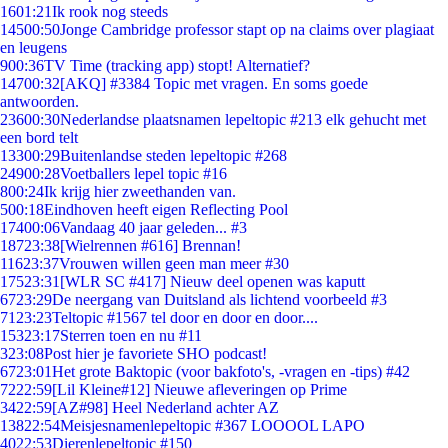
16
01:21
Ik rook nog steeds
145
00:50
Jonge Cambridge professor stapt op na claims over plagiaat
en leugens
9
00:36
TV Time (tracking app) stopt! Alternatief?
147
00:32
[AKQ] #3384 Topic met vragen. En soms goede
antwoorden.
236
00:30
Nederlandse plaatsnamen lepeltopic #213 elk gehucht met
een bord telt
133
00:29
Buitenlandse steden lepeltopic #268
249
00:28
Voetballers lepel topic #16
8
00:24
Ik krijg hier zweethanden van.
5
00:18
Eindhoven heeft eigen Reflecting Pool
174
00:06
Vandaag 40 jaar geleden... #3
187
23:38
[Wielrennen #616] Brennan!
116
23:37
Vrouwen willen geen man meer #30
175
23:31
[WLR SC #417] Nieuw deel openen was kaputt
67
23:29
De neergang van Duitsland als lichtend voorbeeld #3
71
23:23
Teltopic #1567 tel door en door en door....
153
23:17
Sterren toen en nu #11
3
23:08
Post hier je favoriete SHO podcast!
67
23:01
Het grote Baktopic (voor bakfoto's, -vragen en -tips) #42
72
22:59
[Lil Kleine#12] Nieuwe afleveringen op Prime
34
22:59
[AZ#98] Heel Nederland achter AZ
138
22:54
Meisjesnamenlepeltopic #367 LOOOOL LAPO
40
22:53
Dierenlepeltopic #150