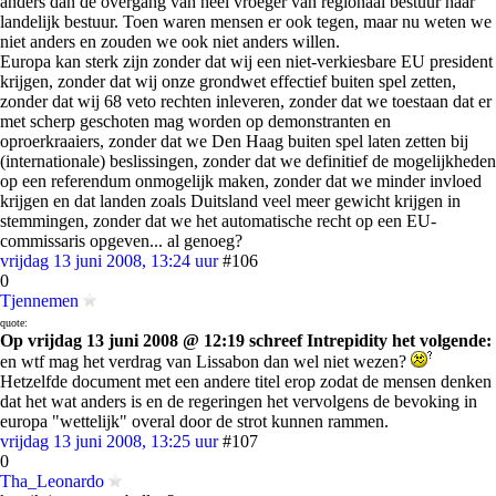
anders dan de overgang van héél vroeger van regionaal bestuur naar
landelijk bestuur. Toen waren mensen er ook tegen, maar nu weten we
niet anders en zouden we ook niet anders willen.
Europa kan sterk zijn zonder dat wij een niet-verkiesbare EU president
krijgen, zonder dat wij onze grondwet effectief buiten spel zetten,
zonder dat wij 68 veto rechten inleveren, zonder dat we toestaan dat er
met scherp geschoten mag worden op demonstranten en
oproerkraaiers, zonder dat we Den Haag buiten spel laten zetten bij
(internationale) beslissingen, zonder dat we definitief de mogelijkheden
op een referendum onmogelijk maken, zonder dat we minder invloed
krijgen en dat landen zoals Duitsland veel meer gewicht krijgen in
stemmingen, zonder dat we het automatische recht op een EU-
commissaris opgeven... al genoeg?
vrijdag 13 juni 2008, 13:24 uur
#106
0
Tjennemen
quote:
Op vrijdag 13 juni 2008 @ 12:19 schreef Intrepidity het volgende:
en wtf mag het verdrag van Lissabon dan wel niet wezen?
Hetzelfde document met een andere titel erop zodat de mensen denken
dat het wat anders is en de regeringen het vervolgens de bevoking in
europa "wettelijk" overal door de strot kunnen rammen.
vrijdag 13 juni 2008, 13:25 uur
#107
0
Tha_Leonardo