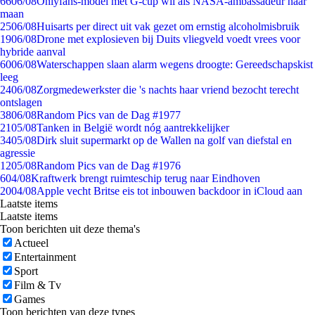
66
06/08
Onlyfans-model met G-cup wil als NASA-ambassadeur naar
maan
25
06/08
Huisarts per direct uit vak gezet om ernstig alcoholmisbruik
19
06/08
Drone met explosieven bij Duits vliegveld voedt vrees voor
hybride aanval
60
06/08
Waterschappen slaan alarm wegens droogte: Gereedschapskist
leeg
24
06/08
Zorgmedewerkster die 's nachts haar vriend bezocht terecht
ontslagen
38
06/08
Random Pics van de Dag #1977
21
05/08
Tanken in België wordt nóg aantrekkelijker
34
05/08
Dirk sluit supermarkt op de Wallen na golf van diefstal en
agressie
12
05/08
Random Pics van de Dag #1976
6
04/08
Kraftwerk brengt ruimteschip terug naar Eindhoven
20
04/08
Apple vecht Britse eis tot inbouwen backdoor in iCloud aan
Laatste items
Laatste items
Toon berichten uit deze thema's
Actueel
Entertainment
Sport
Film & Tv
Games
Toon berichten van deze types