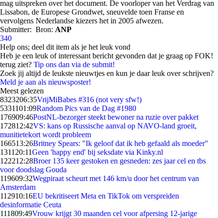
mag uitspreken over het document. De voorloper van het Verdrag van
Lissabon, de Europese Grondwet, sneuvelde toen Franse en
vervolgens Nederlandse kiezers het in 2005 afwezen.
Submitter:
Bron:
ANP
340
Help ons; deel dit item als je het leuk vond
Heb je een leuk of interessant bericht gevonden dat je graag op FOK!
terug ziet?
Tip ons dan via de submit!
Zoek jij altijd de leukste nieuwtjes en kun je daar leuk over schrijven?
Meld je aan als nieuwsposter!
Meest gelezen
83232
06:35
VrijMiBabes #316 (not very sfw!)
53311
01:09
Random Pics van de Dag #1980
1769
09:46
PostNL-bezorger steekt bewoner na ruzie over pakket
1728
12:42
VS: kans op Russische aanval op NAVO-land groeit,
munitietekort wordt probleem
1665
13:26
Britney Spears: "Ik geloof dat ik heb gefaald als moeder"
1311
20:11
Geen 'happy end' bij seksdate via Kinky.nl
1222
12:28
Broer 135 keer gestoken en gesneden: zes jaar cel en tbs
voor doodslag Gouda
1196
09:32
Wegpiraat scheurt met 146 km/u door het centrum van
Amsterdam
1129
10:16
EU bekritiseert Meta en TikTok om verspreiden
desinformatie Ceuta
1118
09:49
Vrouw krijgt 30 maanden cel voor afpersing 12-jarige