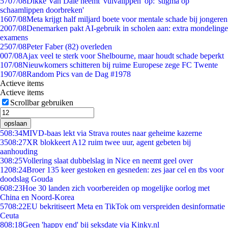
57
07/08
Dikke Van Dale neemt 'vulvalippen' op: 'stigma op
schaamlippen doorbreken'
16
07/08
Meta krijgt half miljard boete voor mentale schade bij jongeren
20
07/08
Denemarken pakt AI-gebruik in scholen aan: extra mondelinge
examens
25
07/08
Peter Faber (82) overleden
0
07/08
Ajax veel te sterk voor Shelbourne, maar houdt schade beperkt
1
07/08
Nieuwkomers schitteren bij ruime Europese zege FC Twente
19
07/08
Random Pics van de Dag #1978
Actieve items
Actieve items
Scrollbar gebruiken
opslaan
5
08:34
MIVD-baas lekt via Strava routes naar geheime kazerne
35
08:27
XR blokkeert A12 ruim twee uur, agent gebeten bij
aanhouding
3
08:25
Vollering slaat dubbelslag in Nice en neemt geel over
12
08:24
Broer 135 keer gestoken en gesneden: zes jaar cel en tbs voor
doodslag Gouda
6
08:23
Hoe 30 landen zich voorbereiden op mogelijke oorlog met
China en Noord-Korea
57
08:22
EU bekritiseert Meta en TikTok om verspreiden desinformatie
Ceuta
8
08:18
Geen 'happy end' bij seksdate via Kinky.nl