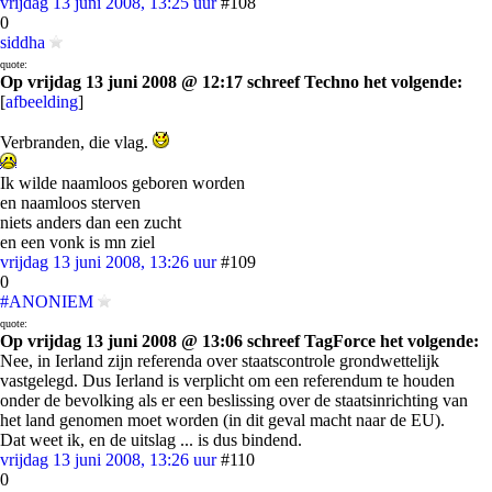
vrijdag 13 juni 2008, 13:25 uur
#108
0
siddha
quote:
Op vrijdag 13 juni 2008 @ 12:17 schreef Techno het volgende:
[
afbeelding
]
Verbranden, die vlag.
Ik wilde naamloos geboren worden
en naamloos sterven
niets anders dan een zucht
en een vonk is mn ziel
vrijdag 13 juni 2008, 13:26 uur
#109
0
#ANONIEM
quote:
Op vrijdag 13 juni 2008 @ 13:06 schreef TagForce het volgende:
Nee, in Ierland zijn referenda over staatscontrole grondwettelijk
vastgelegd. Dus Ierland is verplicht om een referendum te houden
onder de bevolking als er een beslissing over de staatsinrichting van
het land genomen moet worden (in dit geval macht naar de EU).
Dat weet ik, en de uitslag ... is dus bindend.
vrijdag 13 juni 2008, 13:26 uur
#110
0