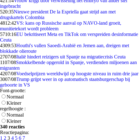
4
21:14
Vrouw krijgt door verwisseling het embryo van ander stel
ingebracht
5
20:35
Nieuwe president De la Espriella gaat strijd aan met
drugskartels Colombia
48
12:42
VS: kans op Russische aanval op NAVO-land groeit,
munitietekort wordt probleem
57
10:16
EU bekritiseert Meta en TikTok om verspreiden desinformatie
Ceuta
43
09:53
Houthi's vallen Saoedi-Arabië en Jemen aan, dreigen met
blokkade olieroute
27
07/08
Italië hindert reizigers uit Spanje na migratiecrisis Ceuta
11
07/08
Smokkelbende opgerold in Spanje, verdienden miljoenen aan
migranten
42
07/08
Voedselprijzen wereldwijd op hoogste niveau in ruim drie jaar
30
07/08
Trump grijpt weer in op automatisch staatsburgerschap bij
geboorte in VS
Font-grootte:
Normaal
Kleiner
regelhoogte :
Normaal
Kleiner
340 reacties
Reactiepagina:
1
2
3
4
5
6
7