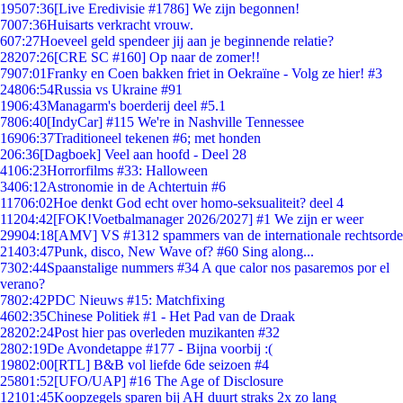
195
07:36
[Live Eredivisie #1786] We zijn begonnen!
70
07:36
Huisarts verkracht vrouw.
6
07:27
Hoeveel geld spendeer jij aan je beginnende relatie?
282
07:26
[CRE SC #160] Op naar de zomer!!
79
07:01
Franky en Coen bakken friet in Oekraïne - Volg ze hier! #3
248
06:54
Russia vs Ukraine #91
19
06:43
Managarm's boerderij deel #5.1
78
06:40
[IndyCar] #115 We're in Nashville Tennessee
169
06:37
Traditioneel tekenen #6; met honden
2
06:36
[Dagboek] Veel aan hoofd - Deel 28
41
06:23
Horrorfilms #33: Halloween
34
06:12
Astronomie in de Achtertuin #6
117
06:02
Hoe denkt God echt over homo-seksualiteit? deel 4
112
04:42
[FOK!Voetbalmanager 2026/2027] #1 We zijn er weer
299
04:18
[AMV] VS #1312 spammers van de internationale rechtsorde
214
03:47
Punk, disco, New Wave of? #60 Sing along...
73
02:44
Spaanstalige nummers #34 A que calor nos pasaremos por el
verano?
78
02:42
PDC Nieuws #15: Matchfixing
46
02:35
Chinese Politiek #1 - Het Pad van de Draak
282
02:24
Post hier pas overleden muzikanten #32
28
02:19
De Avondetappe #177 - Bijna voorbij :(
198
02:00
[RTL] B&B vol liefde 6de seizoen #4
258
01:52
[UFO/UAP] #16 The Age of Disclosure
121
01:45
Koopzegels sparen bij AH duurt straks 2x zo lang