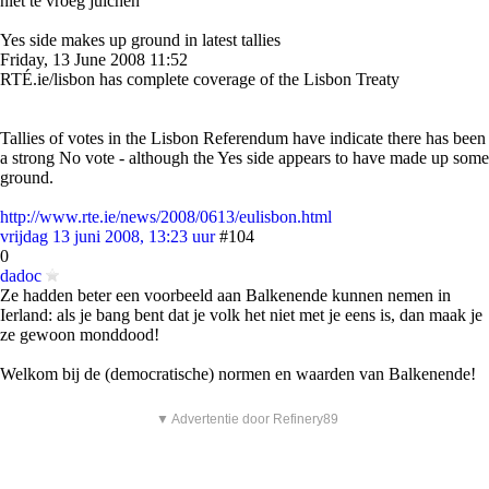
niet te vroeg juichen
Yes side makes up ground in latest tallies
Friday, 13 June 2008 11:52
RTÉ.ie/lisbon has complete coverage of the Lisbon Treaty
Tallies of votes in the Lisbon Referendum have indicate there has been
a strong No vote - although the Yes side appears to have made up some
ground.
http://www.rte.ie/news/2008/0613/eulisbon.html
vrijdag 13 juni 2008, 13:23 uur
#104
0
dadoc
Ze hadden beter een voorbeeld aan Balkenende kunnen nemen in
Ierland: als je bang bent dat je volk het niet met je eens is, dan maak je
ze gewoon monddood!
Welkom bij de (democratische) normen en waarden van Balkenende!
▼ Advertentie door Refinery89