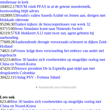
misdienaar in kerk
1049
12:17
RIVM vindt PFAS in al de geteste moedermelk,
borstvoeding blijft advies
1028
09:53
Houthi's vallen Saoedi-Arabië en Jemen aan, dreigen met
blokkade olieroute
952
06:30
Trailers kijken: de bioscoopreleases van week 32
937
15:00
Jesus Simulator komt naar Nintendo Switch
821
19:57
XR blokkeert A12 ruim twee uur, agent gebeten bij
aanhouding
776
09:28
Aanhoudende droogte veroorzaakt scheuren in dijken Zuid-
Holland
748
21:14
Vrouw krijgt door verwisseling het embryo van ander stel
ingebracht
652
23:46
Hoe 30 landen zich voorbereiden op mogelijke oorlog met
China en Noord-Korea
474
20:35
Nieuwe president De la Espriella gaat strijd aan met
drugskartels Colombia
304
22:11
Uitslag PSV - Fortuna Sittard
▼ Advertentie door Refinery89
Lees ook
6
23:46
Hoe 30 landen zich voorbereiden op mogelijke oorlog met
China en Noord-Korea