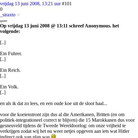
vrijdag 13 juni 2008, 13:21 uur
#101
0
_siraxto
quote:
Op vrijdag 13 juni 2008 @ 13:11 schreef Anonymous. het
volgende:
[..]
Ein Fuhrer.
[..]
Ein Reich.
[..]
Ein Volk.
[..]
en als ik dat zo lees, en een oude koe uit de sloot haal...
voor die koeienstront zijn dus al die Amerikanen, Britten (en om
politiek-integrationeel correct te blijven) die 15 Marokkanen dus voor
gesneuveld tijdens de Tweede Wereldoorlog: om onze vrijheid te
verkrijgen zodat wij het nu weer netjes opgeven aan iets wat Hitler
indirect ook van plan was