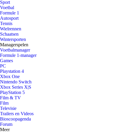
Sport
Voetbal
Formule 1
Autosport
Tennis
Wielrennen
Schaatsen
Wintersporten
Managerspelen
Voetbalmanager
Formule 1-manager
Games
PC
Playstation 4
Xbox One
Nintendo Switch
Xbox Series X|S
PlayStation 5
Film & TV
Film
Televisie
Trailers en Videos
Bioscoopagenda
Forum
Meer