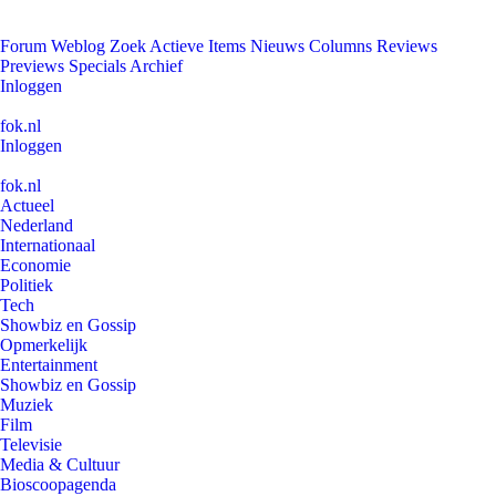
Forum
Weblog
Zoek
Actieve Items
Nieuws
Columns
Reviews
Previews
Specials
Archief
Inloggen
fok.nl
Inloggen
fok.nl
Actueel
Nederland
Internationaal
Economie
Politiek
Tech
Showbiz en Gossip
Opmerkelijk
Entertainment
Showbiz en Gossip
Muziek
Film
Televisie
Media & Cultuur
Bioscoopagenda