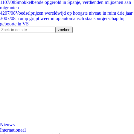
11
07/08
Smokkelbende opgerold in Spanje, verdienden miljoenen aan
migranten
42
07/08
Voedselprijzen wereldwijd op hoogste niveau in ruim drie jaar
30
07/08
Trump grijpt weer in op automatisch staatsburgerschap bij
geboorte in VS
Nieuws
Internationaal