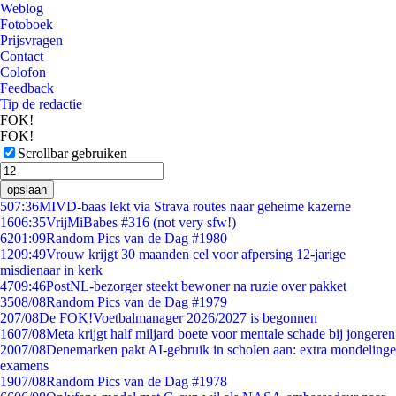
Weblog
Fotoboek
Prijsvragen
Contact
Colofon
Feedback
Tip de redactie
FOK!
FOK!
Scrollbar gebruiken
opslaan
5
07:36
MIVD-baas lekt via Strava routes naar geheime kazerne
16
06:35
VrijMiBabes #316 (not very sfw!)
62
01:09
Random Pics van de Dag #1980
12
09:49
Vrouw krijgt 30 maanden cel voor afpersing 12-jarige
misdienaar in kerk
47
09:46
PostNL-bezorger steekt bewoner na ruzie over pakket
35
08/08
Random Pics van de Dag #1979
2
07/08
De FOK!Voetbalmanager 2026/2027 is begonnen
16
07/08
Meta krijgt half miljard boete voor mentale schade bij jongeren
20
07/08
Denemarken pakt AI-gebruik in scholen aan: extra mondelinge
examens
19
07/08
Random Pics van de Dag #1978