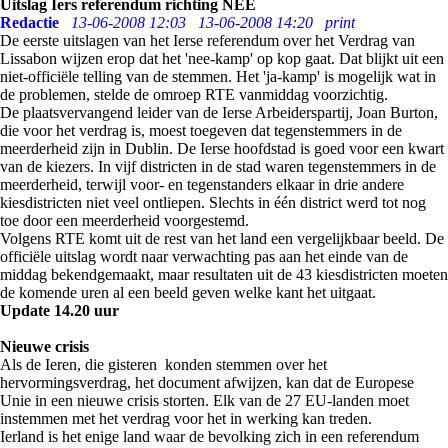
Uitslag Iers referendum richting NEE
Redactie
13-06-2008 12:03
13-06-2008 14:20
print
De eerste uitslagen van het Ierse referendum over het Verdrag van
Lissabon wijzen erop dat het 'nee-kamp' op kop gaat. Dat blijkt uit een
niet-officiële telling van de stemmen. Het 'ja-kamp' is mogelijk wat in
de problemen, stelde de omroep RTE vanmiddag voorzichtig.
De plaatsvervangend leider van de Ierse Arbeiderspartij, Joan Burton,
die voor het verdrag is, moest toegeven dat tegenstemmers in de
meerderheid zijn in Dublin. De Ierse hoofdstad is goed voor een kwart
van de kiezers. In vijf districten in de stad waren tegenstemmers in de
meerderheid, terwijl voor- en tegenstanders elkaar in drie andere
kiesdistricten niet veel ontliepen. Slechts in één district werd tot nog
toe door een meerderheid voorgestemd.
Volgens RTE komt uit de rest van het land een vergelijkbaar beeld. De
officiële uitslag wordt naar verwachting pas aan het einde van de
middag bekendgemaakt, maar resultaten uit de 43 kiesdistricten moeten
de komende uren al een beeld geven welke kant het uitgaat.
Update 14.20 uur
Nieuwe crisis
Als de Ieren, die gisteren konden stemmen over het
hervormingsverdrag, het document afwijzen, kan dat de Europese
Unie in een nieuwe crisis storten. Elk van de 27 EU-landen moet
instemmen met het verdrag voor het in werking kan treden.
Ierland is het enige land waar de bevolking zich in een referendum