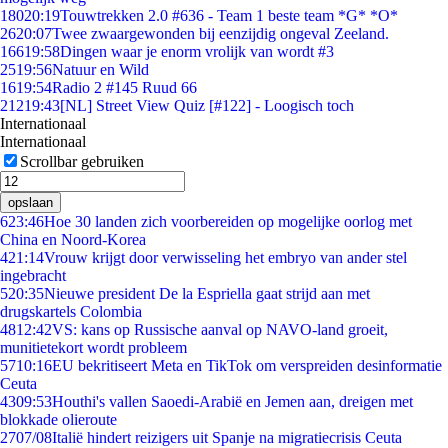
180
20:19
Touwtrekken 2.0 #636 - Team 1 beste team *G* *O*
26
20:07
Twee zwaargewonden bij eenzijdig ongeval Zeeland.
166
19:58
Dingen waar je enorm vrolijk van wordt #3
25
19:56
Natuur en Wild
16
19:54
Radio 2 #145 Ruud 66
212
19:43
[NL] Street View Quiz [#122] - Loogisch toch
Internationaal
Internationaal
Scrollbar gebruiken
opslaan
6
23:46
Hoe 30 landen zich voorbereiden op mogelijke oorlog met
China en Noord-Korea
4
21:14
Vrouw krijgt door verwisseling het embryo van ander stel
ingebracht
5
20:35
Nieuwe president De la Espriella gaat strijd aan met
drugskartels Colombia
48
12:42
VS: kans op Russische aanval op NAVO-land groeit,
munitietekort wordt probleem
57
10:16
EU bekritiseert Meta en TikTok om verspreiden desinformatie
Ceuta
43
09:53
Houthi's vallen Saoedi-Arabië en Jemen aan, dreigen met
blokkade olieroute
27
07/08
Italië hindert reizigers uit Spanje na migratiecrisis Ceuta