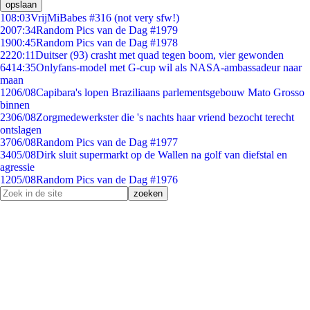
opslaan
1
08:03
VrijMiBabes #316 (not very sfw!)
20
07:34
Random Pics van de Dag #1979
19
00:45
Random Pics van de Dag #1978
22
20:11
Duitser (93) crasht met quad tegen boom, vier gewonden
64
14:35
Onlyfans-model met G-cup wil als NASA-ambassadeur naar
maan
12
06/08
Capibara's lopen Braziliaans parlementsgebouw Mato Grosso
binnen
23
06/08
Zorgmedewerkster die 's nachts haar vriend bezocht terecht
ontslagen
37
06/08
Random Pics van de Dag #1977
34
05/08
Dirk sluit supermarkt op de Wallen na golf van diefstal en
agressie
12
05/08
Random Pics van de Dag #1976