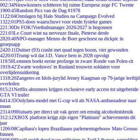
0
02:34
Nieuwkomers schitteren bij ruime Europese zege FC Twente
19
00:45
Random Pics van de Dag #1978
11
22:04
Ontslagen bij Halo Studios na Campaign Evolved
13
22:01
PS5-doos waarschuwt voor einde fysieke games
2
21:30
De FOK!Voetbalmanager 2026/2027 is begonnen
2
21:03
Le Court wint na nerveuze finale, Pieterse derde
28
20:40
NPO-manager Menno de Boer geschorst na dickpic in
groepsapp
24
20:11
Duitser (93) crasht met quad tegen boom, vier gewonden
42
20:03
Trump wil dat J.D. Vance hem in 2028 opvolgt
1
19:50
Lemmen boekt eerste profzege in zware Ronde van Polen-rit
19
19:42
'Zwarte weduwes' in Rusland trouwen soldaten voor
overlijdensuitkering
13
18:20
Zangeres en Idols-jurylid Jerney Kaagman op 79-jarige leeftijd
overleden
9
15:21
Netflix-abonnees krijgen exclusieve early access tot uitgebreide
GTA VI trailer
64
14:35
Onlyfans-model met G-cup wil als NASA-ambassadeur naar
maan
23
14:09
Huisarts per direct uit vak gezet om ernstig alcoholmisbruik
3
12:12
XBOX platform krijgt zijn eigen "Platinum" achievements dit
jaar
12
06/08
Capibara's lopen Braziliaans parlementsgebouw Mato Grosso
binnen
56
06/08
Israël meldt dood twee militairen in Zuid-Libanon, vergelding