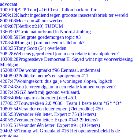
advocaat
19
09:19
[ATP Tour] #169 Tosti Tallon back on fire
29
09:12
Klacht ingediend tegen grootste insectenfabriek ter wereld
80
09:08
Meer dan 40 uur werken.
44
09:07
[Netflix #210] TUDUM
136
09:02
Grote natuurbrand in Noord-Limburg
100
08:59
Het grote goedemorgen topic #3
17
08:40
Hoe ga jij om met een relatiebreuk?
13
08:35
Tony Scott (54) overleden
7
08:28
Wel eens geprobeerd jou in een relatie te manipuleren?
103
08:28
Progressieve Democraat El-Sayed wint nipt voorverkiezing
Michigan
152
08:07
De woningmarkt #96 Eenmaal, andermaal
194
08:02
Politieke meme's en spotprenten #11
42
07:47
Woningtekort: dus ga je woningen slopen, logisch
33
07:43
Zou je vreemdgaan in een relatie kunnen vergeven?
38
07:42
GGZ heeft mij gezond verklaard.
18
06:40
Managarm's boerderij deel #5.1
177
06:27
Touwtrekken 2.0 #636 - Team 1 beste team *G* *O*
198
05:54
Verander een letter expert (7lettereditie) #50
13
05:53
Verander één letter. Expert # 75 (8 letters)
48
05:52
Verander één letter: Expert #143 (9 letters)
141
05:51
Verander één letter: Expert #91 (10 letters)
204
02:55
Trump wil Groenland #16 Het opengrensbeleid is de
schuldige