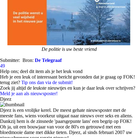
De politie is uw beste vriend
Submitter:
Bron:
De Telegraaf
49
Help ons; deel dit item als je het leuk vond
Heb je een leuk of interessant bericht gevonden dat je graag op FOK!
terug ziet?
Tip ons dan via de submit!
Zoek jij altijd de leukste nieuwtjes en kun je daar leuk over schrijven?
Meld je aan als nieuwsposter!
Djeez
Djeez is een vrolijke kerel. De meest gehate nieuwsposter met de
meeste fans, wiens voorkeur uitgaat naar nieuws over seks en aliens.
Dankzij hem is de zinsnede 'paarsgepunte lans' een begrip op FOK!
Oh ja, uit een bouwjaar van voor de 80's en getrouwd met een
bloedmooie dame met dikke tieten. Djeez, al sinds februari 2007 uw
nieuwsbrenger voor ranzig nieuws!