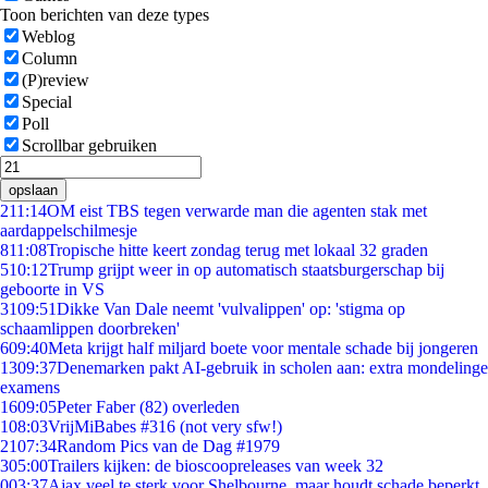
Toon berichten van deze types
Weblog
Column
(P)review
Special
Poll
Scrollbar gebruiken
opslaan
2
11:14
OM eist TBS tegen verwarde man die agenten stak met
aardappelschilmesje
8
11:08
Tropische hitte keert zondag terug met lokaal 32 graden
5
10:12
Trump grijpt weer in op automatisch staatsburgerschap bij
geboorte in VS
31
09:51
Dikke Van Dale neemt 'vulvalippen' op: 'stigma op
schaamlippen doorbreken'
6
09:40
Meta krijgt half miljard boete voor mentale schade bij jongeren
13
09:37
Denemarken pakt AI-gebruik in scholen aan: extra mondelinge
examens
16
09:05
Peter Faber (82) overleden
1
08:03
VrijMiBabes #316 (not very sfw!)
21
07:34
Random Pics van de Dag #1979
3
05:00
Trailers kijken: de bioscoopreleases van week 32
0
03:37
Ajax veel te sterk voor Shelbourne, maar houdt schade beperkt