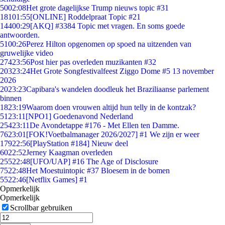
50
02:08
Het grote dagelijkse Trump nieuws topic #31
181
01:55
[ONLINE] Roddelpraat Topic #21
144
00:29
[AKQ] #3384 Topic met vragen. En soms goede
antwoorden.
51
00:26
Perez Hilton opgenomen op spoed na uitzenden van
gruwelijke video
274
23:56
Post hier pas overleden muzikanten #32
203
23:24
Het Grote Songfestivalfeest Ziggo Dome #5 13 november
2026
20
23:23
Capibara's wandelen doodleuk het Braziliaanse parlement
binnen
18
23:19
Waarom doen vrouwen altijd hun telly in de kontzak?
51
23:11
[NPO1] Goedenavond Nederland
254
23:11
De Avondetappe #176 - Met Ellen ten Damme.
76
23:01
[FOK!Voetbalmanager 2026/2027] #1 We zijn er weer
179
22:56
[PlayStation #184] Nieuw deel
60
22:52
Jerney Kaagman overleden
255
22:48
[UFO/UAP] #16 The Age of Disclosure
75
22:48
Het Moestuintopic #37 Bloesem in de bomen
55
22:46
[Netflix Games] #1
Opmerkelijk
Opmerkelijk
Scrollbar gebruiken