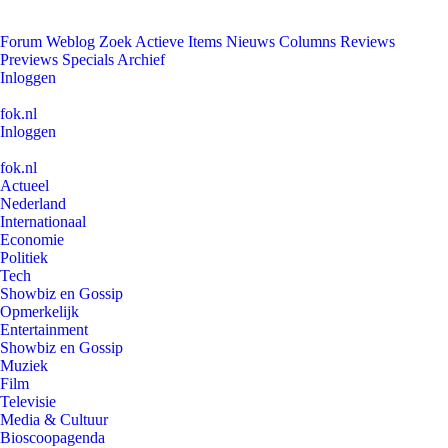
Forum
Weblog
Zoek
Actieve Items
Nieuws
Columns
Reviews
Previews
Specials
Archief
Inloggen
fok.nl
Inloggen
fok.nl
Actueel
Nederland
Internationaal
Economie
Politiek
Tech
Showbiz en Gossip
Opmerkelijk
Entertainment
Showbiz en Gossip
Muziek
Film
Televisie
Media & Cultuur
Bioscoopagenda