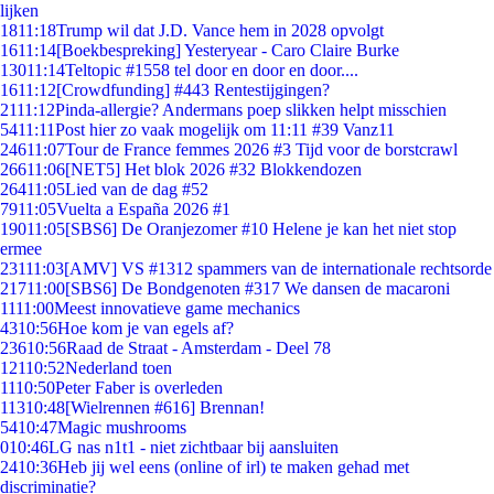
lijken
18
11:18
Trump wil dat J.D. Vance hem in 2028 opvolgt
16
11:14
[Boekbespreking] Yesteryear - Caro Claire Burke
130
11:14
Teltopic #1558 tel door en door en door....
16
11:12
[Crowdfunding] #443 Rentestijgingen?
21
11:12
Pinda-allergie? Andermans poep slikken helpt misschien
54
11:11
Post hier zo vaak mogelijk om 11:11 #39 Vanz11
246
11:07
Tour de France femmes 2026 #3 Tijd voor de borstcrawl
266
11:06
[NET5] Het blok 2026 #32 Blokkendozen
264
11:05
Lied van de dag #52
79
11:05
Vuelta a España 2026 #1
190
11:05
[SBS6] De Oranjezomer #10 Helene je kan het niet stop
ermee
231
11:03
[AMV] VS #1312 spammers van de internationale rechtsorde
217
11:00
[SBS6] De Bondgenoten #317 We dansen de macaroni
11
11:00
Meest innovatieve game mechanics
43
10:56
Hoe kom je van egels af?
236
10:56
Raad de Straat - Amsterdam - Deel 78
121
10:52
Nederland toen
11
10:50
Peter Faber is overleden
113
10:48
[Wielrennen #616] Brennan!
54
10:47
Magic mushrooms
0
10:46
LG nas n1t1 - niet zichtbaar bij aansluiten
24
10:36
Heb jij wel eens (online of irl) te maken gehad met
discriminatie?