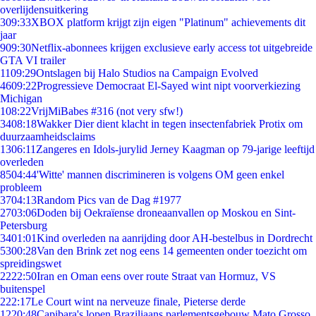
overlijdensuitkering
3
09:33
XBOX platform krijgt zijn eigen "Platinum" achievements dit
jaar
9
09:30
Netflix-abonnees krijgen exclusieve early access tot uitgebreide
GTA VI trailer
11
09:29
Ontslagen bij Halo Studios na Campaign Evolved
46
09:22
Progressieve Democraat El-Sayed wint nipt voorverkiezing
Michigan
1
08:22
VrijMiBabes #316 (not very sfw!)
34
08:18
Wakker Dier dient klacht in tegen insectenfabriek Protix om
duurzaamheidsclaims
13
06:11
Zangeres en Idols-jurylid Jerney Kaagman op 79-jarige leeftijd
overleden
85
04:44
'Witte' mannen discrimineren is volgens OM geen enkel
probleem
37
04:13
Random Pics van de Dag #1977
27
03:06
Doden bij Oekraïense droneaanvallen op Moskou en Sint-
Petersburg
34
01:01
Kind overleden na aanrijding door AH-bestelbus in Dordrecht
53
00:28
Van den Brink zet nog eens 14 gemeenten onder toezicht om
spreidingswet
22
22:50
Iran en Oman eens over route Straat van Hormuz, VS
buitenspel
2
22:17
Le Court wint na nerveuze finale, Pieterse derde
12
20:48
Capibara's lopen Braziliaans parlementsgebouw Mato Grosso