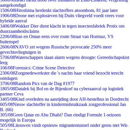
aangekondigd
15
06/08
Hiroshima herdenkt slachtoffers atoombom, 81 jaar later
19
06/08
Drone met explosieven bij Duits vliegveld voedt vrees voor
hybride aanval
34
06/08
Wakker Dier dient klacht in tegen insectenfabriek Protix om
duurzaamheidsclaims
22
06/08
Iran en Oman eens over route Straat van Hormuz, VS
buitenspel
26
06/08
NAVO zet wegens Russische provocatie 250% meer
gevechtsvliegtuigen in
57
06/08
Waterschappen slaan alarm wegens droogte: Gereedschapskist
leeg
1
06/08
Forensics: Crime Scene Detective
23
06/08
Zorgmedewerkster die 's nachts haar vriend bezocht terecht
ontslagen
37
06/08
Random Pics van de Dag #1977
18
05/08
Datalek bij Bol en de Bijenkorf na cyberaanval op logistiek
partner Ceva
34
05/08
Kind overleden na aanrijding door AH-bestelbus in Dordrecht
6
05/08
Nieuw slachtoffer in kindermisbruikzaak zorgprofessional Jan
B. (66)
3
05/08
Geen Qatar en Abu Dhabi? Dan eindigt Formule 1-seizoen
mogelijk in Europa
5
05/08
Litouwen vindt opnieuw migrantentunnel onder grens met Wit-