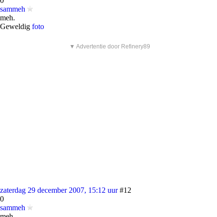
0
sammeh
meh.
Geweldig
foto
▼ Advertentie door Refinery89
zaterdag 29 december 2007, 15:12 uur
#12
0
sammeh
meh.