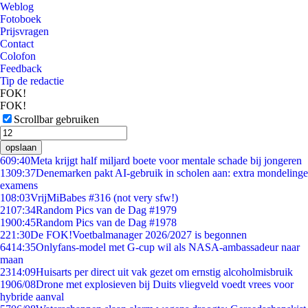
Weblog
Fotoboek
Prijsvragen
Contact
Colofon
Feedback
Tip de redactie
FOK!
FOK!
Scrollbar gebruiken
opslaan
6
09:40
Meta krijgt half miljard boete voor mentale schade bij jongeren
13
09:37
Denemarken pakt AI-gebruik in scholen aan: extra mondelinge
examens
1
08:03
VrijMiBabes #316 (not very sfw!)
21
07:34
Random Pics van de Dag #1979
19
00:45
Random Pics van de Dag #1978
2
21:30
De FOK!Voetbalmanager 2026/2027 is begonnen
64
14:35
Onlyfans-model met G-cup wil als NASA-ambassadeur naar
maan
23
14:09
Huisarts per direct uit vak gezet om ernstig alcoholmisbruik
19
06/08
Drone met explosieven bij Duits vliegveld voedt vrees voor
hybride aanval