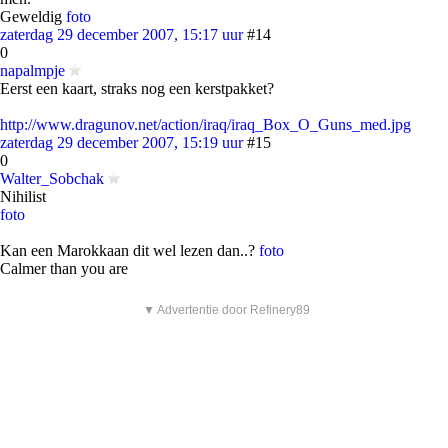
Geweldig
foto
zaterdag 29 december 2007, 15:17 uur
#14
0
napalmpje
Eerst een kaart, straks nog een kerstpakket?
http://www.dragunov.net/action/iraq/iraq_Box_O_Guns_med.jpg
zaterdag 29 december 2007, 15:19 uur
#15
0
Walter_Sobchak
Nihilist
foto
Kan een Marokkaan dit wel lezen dan..?
foto
Calmer than you are
▼ Advertentie door Refinery89