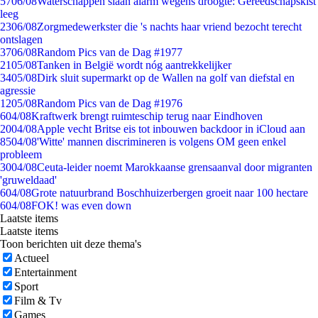
57
06/08
Waterschappen slaan alarm wegens droogte: Gereedschapskist
leeg
23
06/08
Zorgmedewerkster die 's nachts haar vriend bezocht terecht
ontslagen
37
06/08
Random Pics van de Dag #1977
21
05/08
Tanken in België wordt nóg aantrekkelijker
34
05/08
Dirk sluit supermarkt op de Wallen na golf van diefstal en
agressie
12
05/08
Random Pics van de Dag #1976
6
04/08
Kraftwerk brengt ruimteschip terug naar Eindhoven
20
04/08
Apple vecht Britse eis tot inbouwen backdoor in iCloud aan
85
04/08
'Witte' mannen discrimineren is volgens OM geen enkel
probleem
30
04/08
Ceuta-leider noemt Marokkaanse grensaanval door migranten
'gruweldaad'
6
04/08
Grote natuurbrand Boschhuizerbergen groeit naar 100 hectare
6
04/08
FOK! was even down
Laatste items
Laatste items
Toon berichten uit deze thema's
Actueel
Entertainment
Sport
Film & Tv
Games