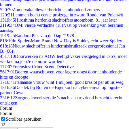
binnen
5
20:30
Zomervakantieweerbericht: aanhoudend zomers
1
20:21
Lemmen boekt eerste profzege in zware Ronde van Polen-rit
15
19:45
Hiroshima herdenkt slachtoffers atoombom, 81 jaar later
21
19:34
OM: vierde verdachte (18) vast op verdenking van beramen
aanslag
19
19:25
Random Pics van de Dag #1978
8
18:19
In Spider-Man: Brand New Day is Spidey echt weer Spidey
6
18:18
Nieuw slachtoffer in kindermisbruikzaak zorgprofessional Jan
B. (66)
45
17:10
Doorwerken na AOW-leeftijd vaker vastgelegd in cao's, moet
werken na je 67e de norm worden?
1
17:07
Forensics: Crime Scene Detective
56
17:01
Boeren waarschuwen voor lagere oogst door aanhoudende
hitte en droogte
17
16:41
Italiaanse vrouw wint 1 miljoen, gooit kraslot per abuis weg
18
16:36
Datalek bij Bol en de Bijenkorf na cyberaanval op logistiek
partner Ceva
23
16:12
Zorgmedewerkster die 's nachts haar vriend bezocht terecht
ontslagen
Forum
Forum
Scrollbar gebruiken