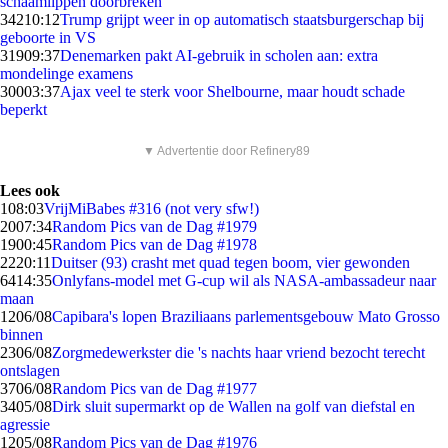
schaamlippen doorbreken'
342
10:12
Trump grijpt weer in op automatisch staatsburgerschap bij
geboorte in VS
319
09:37
Denemarken pakt AI-gebruik in scholen aan: extra
mondelinge examens
300
03:37
Ajax veel te sterk voor Shelbourne, maar houdt schade
beperkt
▼ Advertentie door Refinery89
Lees ook
1
08:03
VrijMiBabes #316 (not very sfw!)
20
07:34
Random Pics van de Dag #1979
19
00:45
Random Pics van de Dag #1978
22
20:11
Duitser (93) crasht met quad tegen boom, vier gewonden
64
14:35
Onlyfans-model met G-cup wil als NASA-ambassadeur naar
maan
12
06/08
Capibara's lopen Braziliaans parlementsgebouw Mato Grosso
binnen
23
06/08
Zorgmedewerkster die 's nachts haar vriend bezocht terecht
ontslagen
37
06/08
Random Pics van de Dag #1977
34
05/08
Dirk sluit supermarkt op de Wallen na golf van diefstal en
agressie
12
05/08
Random Pics van de Dag #1976