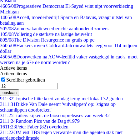
Rusland
46
05/08
Progressieve Democraat El-Sayed wint nipt voorverkiezing
Michigan
14
05/08
Accell, moederbedrijf Sparta en Batavus, vraagt uitstel van
betaling aan
5
05/08
Zomervakantieweerbericht: aanhoudend zomers
1
05/08
Vollering de sterkste na lastige heuvelrit
8
05/08
The Division Resurgence nu gratis op pc
36
05/08
Hackers roven Coldcard-bitcoinwallets leeg voor 114 miljoen
dollar
45
05/08
Doorwerken na AOW-leeftijd vaker vastgelegd in cao's, moet
werken na je 67e de norm worden?
Actieve items
Actieve items
Scrollbar gebruiken
opslaan
9
11:32
Tropische hitte keert zondag terug met lokaal 32 graden
31
11:31
Dikke Van Dale neemt 'vulvalippen' op: 'stigma op
schaamlippen doorbreken'
3
11:25
Trailers kijken: de bioscoopreleases van week 32
21
11:24
Random Pics van de Dag #1979
16
11:23
Peter Faber (82) overleden
2
11:22
OM eist TBS tegen verwarde man die agenten stak met
aardappelschilmesje