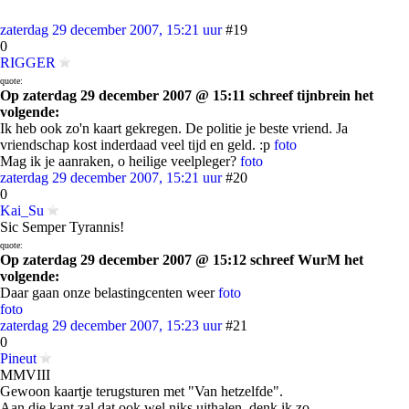
zaterdag 29 december 2007, 15:21 uur
#19
0
RIGGER
quote:
Op zaterdag 29 december 2007 @ 15:11 schreef tijnbrein het
volgende:
Ik heb ook zo'n kaart gekregen. De politie je beste vriend. Ja
vriendschap kost inderdaad veel tijd en geld. :p
foto
Mag ik je aanraken, o heilige veelpleger?
foto
zaterdag 29 december 2007, 15:21 uur
#20
0
Kai_Su
Sic Semper Tyrannis!
quote:
Op zaterdag 29 december 2007 @ 15:12 schreef WurM het
volgende:
Daar gaan onze belastingcenten weer
foto
foto
zaterdag 29 december 2007, 15:23 uur
#21
0
Pineut
MMVIII
Gewoon kaartje terugsturen met "Van hetzelfde".
Aan die kant zal dat ook wel niks uithalen, denk ik zo.