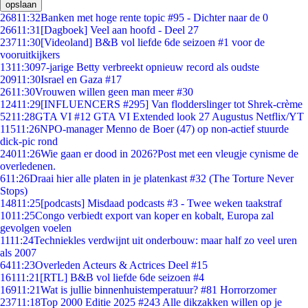
opslaan
268
11:32
Banken met hoge rente topic #95 - Dichter naar de 0
266
11:31
[Dagboek] Veel aan hoofd - Deel 27
237
11:30
[Videoland] B&B vol liefde 6de seizoen #1 voor de
vooruitkijkers
13
11:30
97-jarige Betty verbreekt opnieuw record als oudste
209
11:30
Israel en Gaza #17
26
11:30
Vrouwen willen geen man meer #30
124
11:29
[INFLUENCERS #295] Van flodderslinger tot Shrek-crème
52
11:28
GTA VI #12 GTA VI Extended look 27 Augustus Netflix/YT
115
11:26
NPO-manager Menno de Boer (47) op non-actief stuurde
dick-pic rond
240
11:26
Wie gaan er dood in 2026?Post met een vleugje cynisme de
overledenen.
6
11:26
Draai hier alle platen in je platenkast #32 (The Torture Never
Stops)
148
11:25
[podcasts] Misdaad podcasts #3 - Twee weken taakstraf
10
11:25
Congo verbiedt export van koper en kobalt, Europa zal
gevolgen voelen
11
11:24
Techniekles verdwijnt uit onderbouw: maar half zo veel uren
als 2007
64
11:23
Overleden Acteurs & Actrices Deel #15
161
11:21
[RTL] B&B vol liefde 6de seizoen #4
169
11:21
Wat is jullie binnenhuistemperatuur? #81 Horrorzomer
237
11:18
Top 2000 Editie 2025 #243 Alle dikzakken willen op je