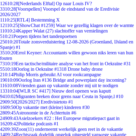
126
10:28
[Nederlands Elftal] Op naar Louis IV?
33
10:28
[Voorspellen] Voorspel de eindstand van de Eredivisie
2026/2027
11
10:25
[RTL4] Bestemming X
121
10:25
[ShowChat #1259] Waar we gezellig klagen over de warmte
110
10:24
Kapper Walat (27) slachtoffer van vernielingen
5
10:21
Poepen tijdens het tandenpoetsen
250
10:20
Totale zonsverduistering 12-08-2026 (Groenland, IJsland en
Spanje) #1
35
10:20
Errol Keyner: Accountants willen gewoon niks leren van hun
fouten
73
10:19
Een tactische/militaire analyse van het front in Oekraïne #31
55
10:18
Oorlog in Oekraïne #1318 Drone baby drone
2
10:14
Philip Morris gebruikt AI voor rookcampagne
190
10:09
Oorlog Iran #136 Bridge and powerplant day incoming?
116
10:08
Vrienden gaan op vakantie zonder mij uit te nodigen
133
10:04
[WLR SC #417] Nieuw deel openen was kaputt
94
10:02
Migranten breken door grens naar Ceuta in Spanje,l #10
29
09:50
[2026/2027] Eredivisietoto #1
16
09:50
Op vakantie met (kleine) kinderen #30
28
09:45
Astronomie in de Achtertuin #6
249
09:43
Asielzoekers #22 : Het Europese migratiepact gaat in
162
09:42
Politieke podcasts #1
42
09:39
Zoon(11) onderneemt werkelijk geen reet in de vakantie
14
09:24
Rechtszaak dodelijk ongeluk uitgesteld vanwege vakantie