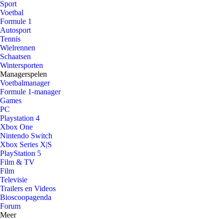
Sport
Voetbal
Formule 1
Autosport
Tennis
Wielrennen
Schaatsen
Wintersporten
Managerspelen
Voetbalmanager
Formule 1-manager
Games
PC
Playstation 4
Xbox One
Nintendo Switch
Xbox Series X|S
PlayStation 5
Film & TV
Film
Televisie
Trailers en Videos
Bioscoopagenda
Forum
Meer