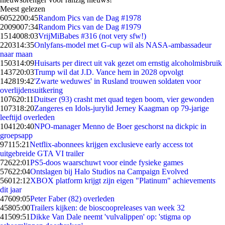
Meest gelezen
60522
00:45
Random Pics van de Dag #1978
20090
07:34
Random Pics van de Dag #1979
15140
08:03
VrijMiBabes #316 (not very sfw!)
2203
14:35
Onlyfans-model met G-cup wil als NASA-ambassadeur
naar maan
1503
14:09
Huisarts per direct uit vak gezet om ernstig alcoholmisbruik
1437
20:03
Trump wil dat J.D. Vance hem in 2028 opvolgt
1428
19:42
'Zwarte weduwes' in Rusland trouwen soldaten voor
overlijdensuitkering
1076
20:11
Duitser (93) crasht met quad tegen boom, vier gewonden
1073
18:20
Zangeres en Idols-jurylid Jerney Kaagman op 79-jarige
leeftijd overleden
1041
20:40
NPO-manager Menno de Boer geschorst na dickpic in
groepsapp
971
15:21
Netflix-abonnees krijgen exclusieve early access tot
uitgebreide GTA VI trailer
726
22:01
PS5-doos waarschuwt voor einde fysieke games
576
22:04
Ontslagen bij Halo Studios na Campaign Evolved
560
12:12
XBOX platform krijgt zijn eigen "Platinum" achievements
dit jaar
476
09:05
Peter Faber (82) overleden
458
05:00
Trailers kijken: de bioscoopreleases van week 32
415
09:51
Dikke Van Dale neemt 'vulvalippen' op: 'stigma op