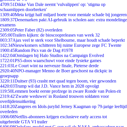
47
09:51
Dikke Van Dale neemt 'vulvalippen' op: 'stigma op
schaamlippen doorbreken'
13
09:40
Meta krijgt half miljard boete voor mentale schade bij jongeren
18
09:37
Denemarken pakt AI-gebruik in scholen aan: extra mondelinge
examens
23
09:05
Peter Faber (82) overleden
5
05:00
Trailers kijken: de bioscoopreleases van week 32
0
03:37
Ajax veel te sterk voor Shelbourne, maar houdt schade beperkt
1
02:34
Nieuwkomers schitteren bij ruime Europese zege FC Twente
19
00:45
Random Pics van de Dag #1978
14
22:04
Ontslagen bij Halo Studios na Campaign Evolved
17
22:01
PS5-doos waarschuwt voor einde fysieke games
2
21:03
Le Court wint na nerveuze finale, Pieterse derde
29
20:40
NPO-manager Menno de Boer geschorst na dickpic in
groepsapp
32
20:11
Duitser (93) crasht met quad tegen boom, vier gewonden
44
20:03
Trump wil dat J.D. Vance hem in 2028 opvolgt
1
19:50
Lemmen boekt eerste profzege in zware Ronde van Polen-rit
23
19:42
'Zwarte weduwes' in Rusland trouwen soldaten voor
overlijdensuitkering
14
18:20
Zangeres en Idols-jurylid Jerney Kaagman op 79-jarige leeftijd
overleden
10
06/08
Netflix-abonnees krijgen exclusieve early access tot
uitgebreide GTA VI trailer
64
06/08
Onlyfans-model met G-cup wil als NASA-ambassadeur naar