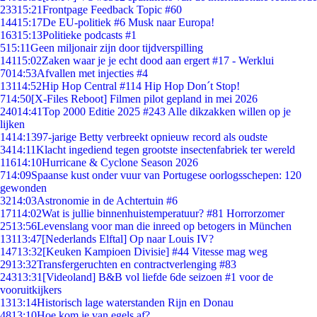
233
15:21
Frontpage Feedback Topic #60
144
15:17
De EU-politiek #6 Musk naar Europa!
163
15:13
Politieke podcasts #1
5
15:11
Geen miljonair zijn door tijdverspilling
141
15:02
Zaken waar je je echt dood aan ergert #17 - Werklui
70
14:53
Afvallen met injecties #4
131
14:52
Hip Hop Central #114 Hip Hop Don´t Stop!
7
14:50
[X-Files Reboot] Filmen pilot gepland in mei 2026
240
14:41
Top 2000 Editie 2025 #243 Alle dikzakken willen op je
lijken
14
14:13
97-jarige Betty verbreekt opnieuw record als oudste
34
14:11
Klacht ingediend tegen grootste insectenfabriek ter wereld
116
14:10
Hurricane & Cyclone Season 2026
7
14:09
Spaanse kust onder vuur van Portugese oorlogsschepen: 120
gewonden
32
14:03
Astronomie in de Achtertuin #6
171
14:02
Wat is jullie binnenhuistemperatuur? #81 Horrorzomer
25
13:56
Levenslang voor man die inreed op betogers in München
131
13:47
[Nederlands Elftal] Op naar Louis IV?
147
13:32
[Keuken Kampioen Divisie] #44 Vitesse mag weg
29
13:32
Transfergeruchten en contractverlenging #83
243
13:31
[Videoland] B&B vol liefde 6de seizoen #1 voor de
vooruitkijkers
13
13:14
Historisch lage waterstanden Rijn en Donau
48
13:10
Hoe kom je van egels af?