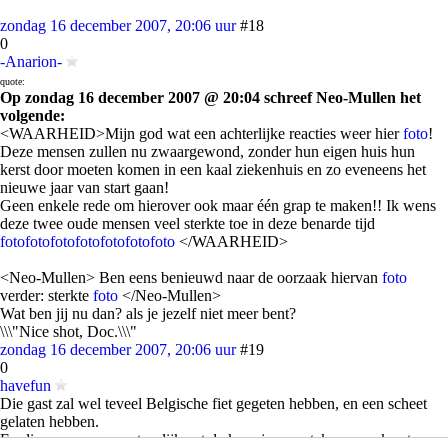
zondag 16 december 2007, 20:06 uur
#18
0
-Anarion-
quote:
Op zondag 16 december 2007 @ 20:04 schreef Neo-Mullen het
volgende:
<WAARHEID>Mijn god wat een achterlijke reacties weer hier
foto
!
Deze mensen zullen nu zwaargewond, zonder hun eigen huis hun
kerst door moeten komen in een kaal ziekenhuis en zo eveneens het
nieuwe jaar van start gaan!
Geen enkele rede om hierover ook maar één grap te maken!! Ik wens
deze twee oude mensen veel sterkte toe in deze benarde tijd
foto
foto
foto
foto
foto
foto
foto
</WAARHEID>
<Neo-Mullen> Ben eens benieuwd naar de oorzaak hiervan
foto
verder: sterkte
foto
</Neo-Mullen>
Wat ben jij nu dan? als je jezelf niet meer bent?
\\\"Nice shot, Doc.\\\"
zondag 16 december 2007, 20:06 uur
#19
0
havefun
Die gast zal wel teveel Belgische fiet gegeten hebben, en een scheet
gelaten hebben.
En die vrouw wou natuurlijk net de kaarsjes aansteken voor kerst , en