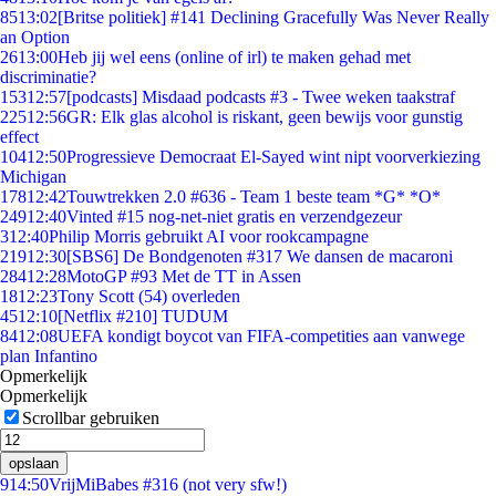
85
13:02
[Britse politiek] #141 Declining Gracefully Was Never Really
an Option
26
13:00
Heb jij wel eens (online of irl) te maken gehad met
discriminatie?
153
12:57
[podcasts] Misdaad podcasts #3 - Twee weken taakstraf
225
12:56
GR: Elk glas alcohol is riskant, geen bewijs voor gunstig
effect
104
12:50
Progressieve Democraat El-Sayed wint nipt voorverkiezing
Michigan
178
12:42
Touwtrekken 2.0 #636 - Team 1 beste team *G* *O*
249
12:40
Vinted #15 nog-net-niet gratis en verzendgezeur
3
12:40
Philip Morris gebruikt AI voor rookcampagne
219
12:30
[SBS6] De Bondgenoten #317 We dansen de macaroni
284
12:28
MotoGP #93 Met de TT in Assen
18
12:23
Tony Scott (54) overleden
45
12:10
[Netflix #210] TUDUM
84
12:08
UEFA kondigt boycot van FIFA-competities aan vanwege
plan Infantino
Opmerkelijk
Opmerkelijk
Scrollbar gebruiken
opslaan
9
14:50
VrijMiBabes #316 (not very sfw!)