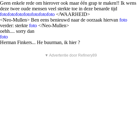
Geen enkele rede om hierover ook maar één grap te maken!! Ik wens
deze twee oude mensen veel sterkte toe in deze benarde tijd
foto
foto
foto
foto
foto
foto
foto
</WAARHEID>
<Neo-Mullen> Ben eens benieuwd naar de oorzaak hiervan
foto
verder: sterkte
foto
</Neo-Mullen>
oehh.... sorry dan
foto
Herman Finkers... He buurman, ik hier ?
▼ Advertentie door Refinery89