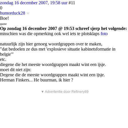
zondag 16 december 2007, 19:58 uur
#11
0
humorduck28
Boe!
quote:
Op zondag 16 december 2007 @ 19:53 schreef sjerp het volgende:
misschien was die opmerking ook wel iets te plotsklaps
foto
natuurlijk zijn hier genoeg woordgrappen over te maken,
"dat bedoelen ze dus met 'explosieve situatie kabinetsformatie in
belgie'"
etc.
diegene die het meeste woordgrappen maakt wint een ijsje.
moet dit niet zijn:
Degene die de meeste woordgrappen maakt wint een ijsje.
Herman Finkers... He buurman, ik hier ?
▼ Advertentie door Refinery89