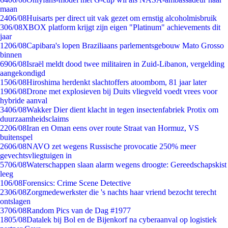
maan
24
06/08
Huisarts per direct uit vak gezet om ernstig alcoholmisbruik
3
06/08
XBOX platform krijgt zijn eigen "Platinum" achievements dit
jaar
12
06/08
Capibara's lopen Braziliaans parlementsgebouw Mato Grosso
binnen
69
06/08
Israël meldt dood twee militairen in Zuid-Libanon, vergelding
aangekondigd
15
06/08
Hiroshima herdenkt slachtoffers atoombom, 81 jaar later
19
06/08
Drone met explosieven bij Duits vliegveld voedt vrees voor
hybride aanval
34
06/08
Wakker Dier dient klacht in tegen insectenfabriek Protix om
duurzaamheidsclaims
22
06/08
Iran en Oman eens over route Straat van Hormuz, VS
buitenspel
26
06/08
NAVO zet wegens Russische provocatie 250% meer
gevechtsvliegtuigen in
57
06/08
Waterschappen slaan alarm wegens droogte: Gereedschapskist
leeg
1
06/08
Forensics: Crime Scene Detective
23
06/08
Zorgmedewerkster die 's nachts haar vriend bezocht terecht
ontslagen
37
06/08
Random Pics van de Dag #1977
18
05/08
Datalek bij Bol en de Bijenkorf na cyberaanval op logistiek