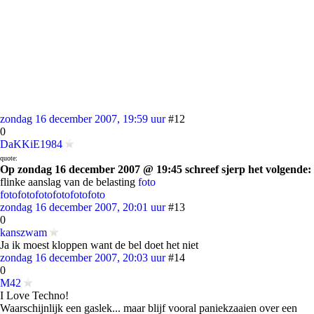
zondag 16 december 2007, 19:59 uur
#12
0
DaKKiE1984
quote:
Op zondag 16 december 2007 @ 19:45 schreef sjerp het volgende:
flinke aanslag van de belasting
foto
foto
foto
foto
foto
foto
foto
zondag 16 december 2007, 20:01 uur
#13
0
kanszwam
Ja ik moest kloppen want de bel doet het niet
zondag 16 december 2007, 20:03 uur
#14
0
M42
I Love Techno!
Waarschijnlijk een gaslek... maar blijf vooral paniekzaaien over een