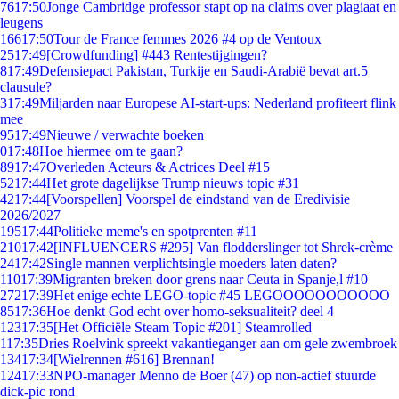
76
17:50
Jonge Cambridge professor stapt op na claims over plagiaat en
leugens
166
17:50
Tour de France femmes 2026 #4 op de Ventoux
25
17:49
[Crowdfunding] #443 Rentestijgingen?
8
17:49
Defensiepact Pakistan, Turkije en Saudi-Arabië bevat art.5
clausule?
3
17:49
Miljarden naar Europese AI-start-ups: Nederland profiteert flink
mee
95
17:49
Nieuwe / verwachte boeken
0
17:48
Hoe hiermee om te gaan?
89
17:47
Overleden Acteurs & Actrices Deel #15
52
17:44
Het grote dagelijkse Trump nieuws topic #31
42
17:44
[Voorspellen] Voorspel de eindstand van de Eredivisie
2026/2027
195
17:44
Politieke meme's en spotprenten #11
210
17:42
[INFLUENCERS #295] Van flodderslinger tot Shrek-crème
24
17:42
Single mannen verplichtsingle moeders laten daten?
110
17:39
Migranten breken door grens naar Ceuta in Spanje,l #10
272
17:39
Het enige echte LEGO-topic #45 LEGOOOOOOOOOOO
85
17:36
Hoe denkt God echt over homo-seksualiteit? deel 4
123
17:35
[Het Officiële Steam Topic #201] Steamrolled
1
17:35
Dries Roelvink spreekt vakantieganger aan om gele zwembroek
134
17:34
[Wielrennen #616] Brennan!
124
17:33
NPO-manager Menno de Boer (47) op non-actief stuurde
dick-pic rond