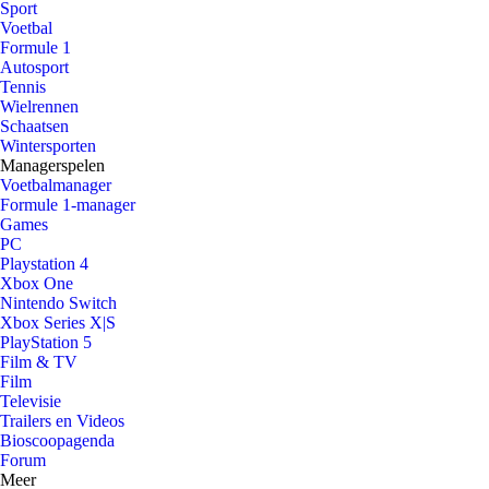
Sport
Voetbal
Formule 1
Autosport
Tennis
Wielrennen
Schaatsen
Wintersporten
Managerspelen
Voetbalmanager
Formule 1-manager
Games
PC
Playstation 4
Xbox One
Nintendo Switch
Xbox Series X|S
PlayStation 5
Film & TV
Film
Televisie
Trailers en Videos
Bioscoopagenda
Forum
Meer