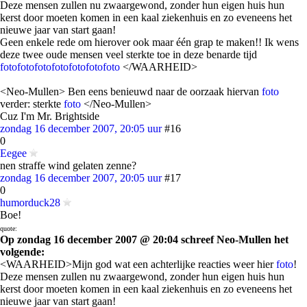
Deze mensen zullen nu zwaargewond, zonder hun eigen huis hun
kerst door moeten komen in een kaal ziekenhuis en zo eveneens het
nieuwe jaar van start gaan!
Geen enkele rede om hierover ook maar één grap te maken!! Ik wens
deze twee oude mensen veel sterkte toe in deze benarde tijd
foto
foto
foto
foto
foto
foto
foto
</WAARHEID>
<Neo-Mullen> Ben eens benieuwd naar de oorzaak hiervan
foto
verder: sterkte
foto
</Neo-Mullen>
Cuz I'm Mr. Brightside
zondag 16 december 2007, 20:05 uur
#16
0
Eegee
nen straffe wind gelaten zenne?
zondag 16 december 2007, 20:05 uur
#17
0
humorduck28
Boe!
quote:
Op zondag 16 december 2007 @ 20:04 schreef Neo-Mullen het
volgende:
<WAARHEID>Mijn god wat een achterlijke reacties weer hier
foto
!
Deze mensen zullen nu zwaargewond, zonder hun eigen huis hun
kerst door moeten komen in een kaal ziekenhuis en zo eveneens het
nieuwe jaar van start gaan!