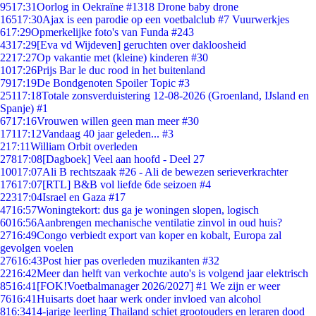
95
17:31
Oorlog in Oekraïne #1318 Drone baby drone
165
17:30
Ajax is een parodie op een voetbalclub #7 Vuurwerkjes
6
17:29
Opmerkelijke foto's van Funda #243
43
17:29
[Eva vd Wijdeven] geruchten over dakloosheid
22
17:27
Op vakantie met (kleine) kinderen #30
10
17:26
Prijs Bar le duc rood in het buitenland
79
17:19
De Bondgenoten Spoiler Topic #3
251
17:18
Totale zonsverduistering 12-08-2026 (Groenland, IJsland en
Spanje) #1
67
17:16
Vrouwen willen geen man meer #30
171
17:12
Vandaag 40 jaar geleden... #3
2
17:11
William Orbit overleden
278
17:08
[Dagboek] Veel aan hoofd - Deel 27
100
17:07
Ali B rechtszaak #26 - Ali de bewezen serieverkrachter
176
17:07
[RTL] B&B vol liefde 6de seizoen #4
223
17:04
Israel en Gaza #17
47
16:57
Woningtekort: dus ga je woningen slopen, logisch
60
16:56
Aanbrengen mechanische ventilatie zinvol in oud huis?
27
16:49
Congo verbiedt export van koper en kobalt, Europa zal
gevolgen voelen
276
16:43
Post hier pas overleden muzikanten #32
22
16:42
Meer dan helft van verkochte auto's is volgend jaar elektrisch
85
16:41
[FOK!Voetbalmanager 2026/2027] #1 We zijn er weer
76
16:41
Huisarts doet haar werk onder invloed van alcohol
8
16:34
14-jarige leerling Thailand schiet grootouders en leraren dood