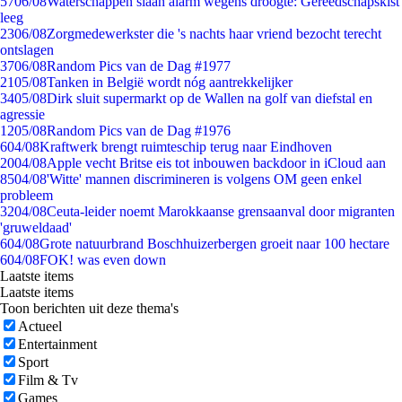
57
06/08
Waterschappen slaan alarm wegens droogte: Gereedschapskist
leeg
23
06/08
Zorgmedewerkster die 's nachts haar vriend bezocht terecht
ontslagen
37
06/08
Random Pics van de Dag #1977
21
05/08
Tanken in België wordt nóg aantrekkelijker
34
05/08
Dirk sluit supermarkt op de Wallen na golf van diefstal en
agressie
12
05/08
Random Pics van de Dag #1976
6
04/08
Kraftwerk brengt ruimteschip terug naar Eindhoven
20
04/08
Apple vecht Britse eis tot inbouwen backdoor in iCloud aan
85
04/08
'Witte' mannen discrimineren is volgens OM geen enkel
probleem
32
04/08
Ceuta-leider noemt Marokkaanse grensaanval door migranten
'gruweldaad'
6
04/08
Grote natuurbrand Boschhuizerbergen groeit naar 100 hectare
6
04/08
FOK! was even down
Laatste items
Laatste items
Toon berichten uit deze thema's
Actueel
Entertainment
Sport
Film & Tv
Games