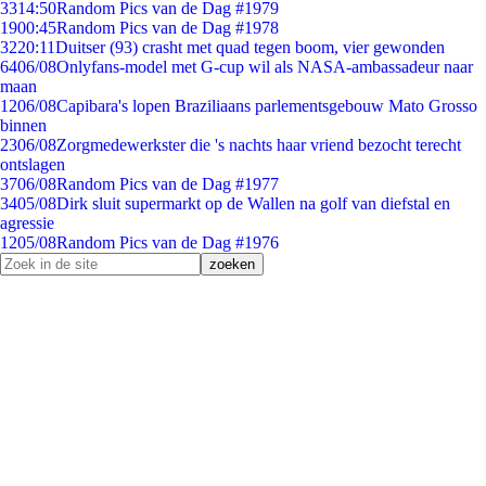
33
14:50
Random Pics van de Dag #1979
19
00:45
Random Pics van de Dag #1978
32
20:11
Duitser (93) crasht met quad tegen boom, vier gewonden
64
06/08
Onlyfans-model met G-cup wil als NASA-ambassadeur naar
maan
12
06/08
Capibara's lopen Braziliaans parlementsgebouw Mato Grosso
binnen
23
06/08
Zorgmedewerkster die 's nachts haar vriend bezocht terecht
ontslagen
37
06/08
Random Pics van de Dag #1977
34
05/08
Dirk sluit supermarkt op de Wallen na golf van diefstal en
agressie
12
05/08
Random Pics van de Dag #1976