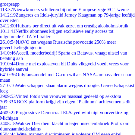
groepsapp
1
13:37
Nieuwkomers schitteren bij ruime Europese zege FC Twente
14
12:19
Zangeres en Idols-jurylid Jerney Kaagman op 79-jarige leeftijd
overleden
24
12:00
Huisarts per direct uit vak gezet om ernstig alcoholmisbruik
10
11:41
Netflix-abonnees krijgen exclusieve early access tot
uitgebreide GTA VI trailer
26
10:54
NAVO zet wegens Russische provocatie 250% meer
gevechtsvliegtuigen in
14
10:46
Accell, moederbedrijf Sparta en Batavus, vraagt uitstel van
betaling aan
19
10:44
Drone met explosieven bij Duits vliegveld voedt vrees voor
hybride aanval
64
10:36
Onlyfans-model met G-cup wil als NASA-ambassadeur naar
maan
57
10:16
Waterschappen slaan alarm wegens droogte: Gereedschapskist
leeg
39
09:53
Vinted-foto's van vrouwen massaal gedeeld op seksfora
3
09:33
XBOX platform krijgt zijn eigen "Platinum" achievements dit
jaar
46
09:22
Progressieve Democraat El-Sayed wint nipt voorverkiezing
Michigan
34
08:18
Wakker Dier dient klacht in tegen insectenfabriek Protix om
duurzaamheidsclaims
85
04:44
'Witte' mannen discrimineren is volgens OM geen enkel