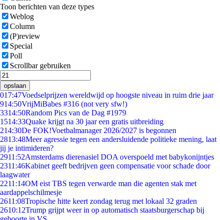
Toon berichten van deze types
Weblog
Column
(P)review
Special
Poll
Scrollbar gebruiken
opslaan
0
17:47
Voedselprijzen wereldwijd op hoogste niveau in ruim drie jaar
9
14:50
VrijMiBabes #316 (not very sfw!)
33
14:50
Random Pics van de Dag #1979
15
14:33
Quake krijgt na 30 jaar een gratis uitbreiding
2
14:30
De FOK!Voetbalmanager 2026/2027 is begonnen
28
13:48
Meer agressie tegen een andersluidende politieke mening, laat
jij je intimideren?
29
11:52
Amsterdams dierenasiel DOA overspoeld met babykonijntjes
23
11:46
Kabinet geeft bedrijven geen compensatie voor schade door
laagwater
22
11:14
OM eist TBS tegen verwarde man die agenten stak met
aardappelschilmesje
26
11:08
Tropische hitte keert zondag terug met lokaal 32 graden
26
10:12
Trump grijpt weer in op automatisch staatsburgerschap bij
geboorte in VS