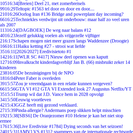
105
16:34
[Breien] Deel 21, met zomerbreisels
99
16:29
Teltopic #1563 tel door en door en door....
210
16:26
Oorlog Iran #136 Bridge and powerplant day incoming?
66
16:25
Techniekles verdwijnt uit onderbouw: maar half zo veel uren
als 2007
113
16:24
[DAGBOEK] De weg naar balans #12
40
16:23
Jezelf gelukkig voelen als vrijgezelle vijftiger
2
16:17
Schapen mogen niet meer grazen langs Waddenzee (Droogte)
166
16:11
Haiku ketting #27 - strooi wat liefde
35
16:11
[2026/2027] Eredivisietoto #1
142
16:11
[WLR SC #417] Nieuw deel openen was kaputt
127
16:09
Invalkracht kinderdagverblijf Jan B. (66) misbruikt zeker 14
kinderen
238
16:05
De bezuinigingen bij de NPO
18
16:04
Peter Faber is overleden
39
15:57
Zou je vreemdgaan in een relatie kunnen vergeven?
66
15:56
GTA VI #12 GTA VI Extended look 27 Augustus Netflix/YT
35
15:51
Trump wil dat J.D. Vance hem in 2028 opvolgt
34
15:50
Eeuwig voortleven
42
15:43
GGZ heeft mij gezond verklaard.
27
15:39
Pinda-allergie? Andermans poep slikken helpt misschien
192
15:38
[SBS6] De Oranjezomer #10 Helene je kan het niet stop
ermee
176
15:36
[Live Eredivisie #1784] Dying seconds van het seizoen!
240
15:31
[AMV] VS #1312 spammers van de internationale rechtsorde