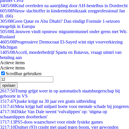
partner Ceva
34
05/08
Kind overleden na aanrijding door AH-bestelbus in Dordrecht
6
05/08
Nieuw slachtoffer in kindermisbruikzaak zorgprofessional Jan
B. (66)
3
05/08
Geen Qatar en Abu Dhabi? Dan eindigt Formule 1-seizoen
mogelijk in Europa
5
05/08
Litouwen vindt opnieuw migrantentunnel onder grens met Wit-
Rusland
46
05/08
Progressieve Democraat El-Sayed wint nipt voorverkiezing
Michigan
14
05/08
Accell, moederbedrijf Sparta en Batavus, vraagt uitstel van
betaling aan
Actieve items
Actieve items
Scrollbar gebruiken
opslaan
26
17:50
Trump grijpt weer in op automatisch staatsburgerschap bij
geboorte in VS
15
17:47
Quake krijgt na 30 jaar een gratis uitbreiding
13
17:41
Meta krijgt half miljard boete voor mentale schade bij jongeren
47
17:36
Dikke Van Dale neemt 'vulvalippen' op: 'stigma op
schaamlippen doorbreken'
17
17:13
PS5-doos waarschuwt voor einde fysieke games
32
17:10
Duitser (93) crasht met quad tegen boom, vier gewonden