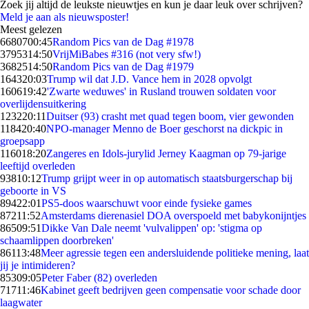
Zoek jij altijd de leukste nieuwtjes en kun je daar leuk over schrijven?
Meld je aan als nieuwsposter!
Meest gelezen
66807
00:45
Random Pics van de Dag #1978
37953
14:50
VrijMiBabes #316 (not very sfw!)
36825
14:50
Random Pics van de Dag #1979
1643
20:03
Trump wil dat J.D. Vance hem in 2028 opvolgt
1606
19:42
'Zwarte weduwes' in Rusland trouwen soldaten voor
overlijdensuitkering
1232
20:11
Duitser (93) crasht met quad tegen boom, vier gewonden
1184
20:40
NPO-manager Menno de Boer geschorst na dickpic in
groepsapp
1160
18:20
Zangeres en Idols-jurylid Jerney Kaagman op 79-jarige
leeftijd overleden
938
10:12
Trump grijpt weer in op automatisch staatsburgerschap bij
geboorte in VS
894
22:01
PS5-doos waarschuwt voor einde fysieke games
872
11:52
Amsterdams dierenasiel DOA overspoeld met babykonijntjes
865
09:51
Dikke Van Dale neemt 'vulvalippen' op: 'stigma op
schaamlippen doorbreken'
861
13:48
Meer agressie tegen een andersluidende politieke mening, laat
jij je intimideren?
853
09:05
Peter Faber (82) overleden
717
11:46
Kabinet geeft bedrijven geen compensatie voor schade door
laagwater