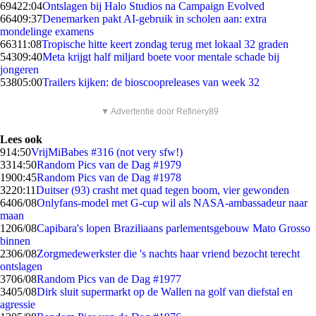
694
22:04
Ontslagen bij Halo Studios na Campaign Evolved
664
09:37
Denemarken pakt AI-gebruik in scholen aan: extra
mondelinge examens
663
11:08
Tropische hitte keert zondag terug met lokaal 32 graden
543
09:40
Meta krijgt half miljard boete voor mentale schade bij
jongeren
538
05:00
Trailers kijken: de bioscoopreleases van week 32
▼ Advertentie door Refinery89
Lees ook
9
14:50
VrijMiBabes #316 (not very sfw!)
33
14:50
Random Pics van de Dag #1979
19
00:45
Random Pics van de Dag #1978
32
20:11
Duitser (93) crasht met quad tegen boom, vier gewonden
64
06/08
Onlyfans-model met G-cup wil als NASA-ambassadeur naar
maan
12
06/08
Capibara's lopen Braziliaans parlementsgebouw Mato Grosso
binnen
23
06/08
Zorgmedewerkster die 's nachts haar vriend bezocht terecht
ontslagen
37
06/08
Random Pics van de Dag #1977
34
05/08
Dirk sluit supermarkt op de Wallen na golf van diefstal en
agressie