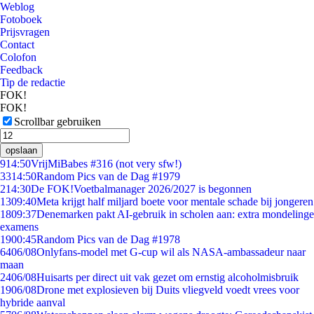
Weblog
Fotoboek
Prijsvragen
Contact
Colofon
Feedback
Tip de redactie
FOK!
FOK!
Scrollbar gebruiken
opslaan
9
14:50
VrijMiBabes #316 (not very sfw!)
33
14:50
Random Pics van de Dag #1979
2
14:30
De FOK!Voetbalmanager 2026/2027 is begonnen
13
09:40
Meta krijgt half miljard boete voor mentale schade bij jongeren
18
09:37
Denemarken pakt AI-gebruik in scholen aan: extra mondelinge
examens
19
00:45
Random Pics van de Dag #1978
64
06/08
Onlyfans-model met G-cup wil als NASA-ambassadeur naar
maan
24
06/08
Huisarts per direct uit vak gezet om ernstig alcoholmisbruik
19
06/08
Drone met explosieven bij Duits vliegveld voedt vrees voor
hybride aanval