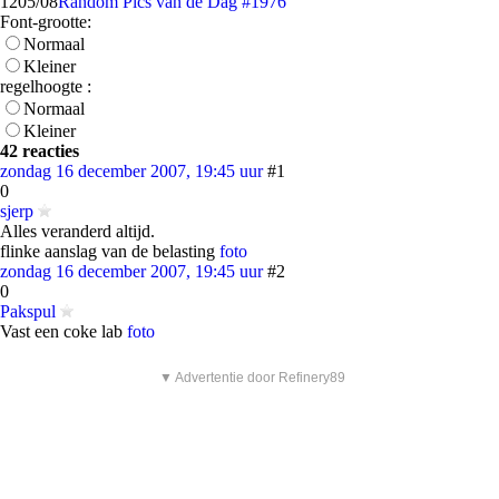
12
05/08
Random Pics van de Dag #1976
Font-grootte:
Normaal
Kleiner
regelhoogte :
Normaal
Kleiner
42 reacties
zondag 16 december 2007, 19:45 uur
#1
0
sjerp
Alles veranderd altijd.
flinke aanslag van de belasting
foto
zondag 16 december 2007, 19:45 uur
#2
0
Pakspul
Vast een coke lab
foto
▼ Advertentie door Refinery89