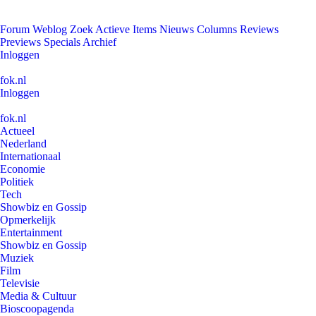
Forum
Weblog
Zoek
Actieve Items
Nieuws
Columns
Reviews
Previews
Specials
Archief
Inloggen
fok.nl
Inloggen
fok.nl
Actueel
Nederland
Internationaal
Economie
Politiek
Tech
Showbiz en Gossip
Opmerkelijk
Entertainment
Showbiz en Gossip
Muziek
Film
Televisie
Media & Cultuur
Bioscoopagenda