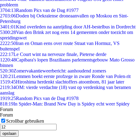
probleem
37
04:13
Random Pics van de Dag #1977
27
03:06
Doden bij Oekraïense droneaanvallen op Moskou en Sint-
Petersburg
34
01:01
Kind overleden na aanrijding door AH-bestelbus in Dordrecht
53
00:28
Van den Brink zet nog eens 14 gemeenten onder toezicht om
spreidingswet
22
22:50
Iran en Oman eens over route Straat van Hormuz, VS
buitenspel
2
22:17
Le Court wint na nerveuze finale, Pieterse derde
12
20:48
Capibara's lopen Braziliaans parlementsgebouw Mato Grosso
binnen
5
20:30
Zomervakantieweerbericht: aanhoudend zomers
1
20:21
Lemmen boekt eerste profzege in zware Ronde van Polen-rit
15
19:45
Hiroshima herdenkt slachtoffers atoombom, 81 jaar later
21
19:34
OM: vierde verdachte (18) vast op verdenking van beramen
aanslag
19
19:25
Random Pics van de Dag #1978
8
18:19
In Spider-Man: Brand New Day is Spidey echt weer Spidey
Forum
Forum
Scrollbar gebruiken
opslaan