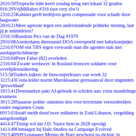
26
16:50
Tropische hitte keert zondag terug met lokaal 32 graden
9
16:29
VrijMiBabes #316 (not very sfw!)
23
16:25
Kabinet geeft bedrijven geen compensatie voor schade door
laagwater
28
16:21
Meer agressie tegen een andersluidende politieke mening, laat
jij je intimideren?
33
16:10
Random Pics van de Dag #1979
29
16:08
Amsterdams dierenasiel DOA overspoeld met babykonijntjes
22
16:07
OM eist TBS tegen verwarde man die agenten stak met
aardappelschilmesje
23
16:04
Peter Faber (82) overleden
23
16:04
'Zwarte weduwes' in Rusland trouwen soldaten voor
overlijdensuitkering
5
15:58
Trailers kijken: de bioscoopreleases van week 32
32
15:43
Ceuta-leider noemt Marokkaanse grensaanval door migranten
'gruweldaad'
18
15:41
Denemarken pakt AI-gebruik in scholen aan: extra mondelinge
examens
36
15:28
Spaanse politie: minstens tien voor terrorisme veroordeelden
onder migranten Ceuta
69
15:03
Israël meldt dood twee militairen in Zuid-Libanon, vergelding
aangekondigd
44
14:47
Trump wil dat J.D. Vance hem in 2028 opvolgt
14
13:49
Ontslagen bij Halo Studios na Campaign Evolved
29
13:48
NPO-manager Menno de Boer geschorst na dickpic in