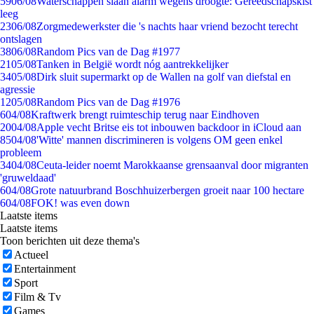
59
06/08
Waterschappen slaan alarm wegens droogte: Gereedschapskist
leeg
23
06/08
Zorgmedewerkster die 's nachts haar vriend bezocht terecht
ontslagen
38
06/08
Random Pics van de Dag #1977
21
05/08
Tanken in België wordt nóg aantrekkelijker
34
05/08
Dirk sluit supermarkt op de Wallen na golf van diefstal en
agressie
12
05/08
Random Pics van de Dag #1976
6
04/08
Kraftwerk brengt ruimteschip terug naar Eindhoven
20
04/08
Apple vecht Britse eis tot inbouwen backdoor in iCloud aan
85
04/08
'Witte' mannen discrimineren is volgens OM geen enkel
probleem
34
04/08
Ceuta-leider noemt Marokkaanse grensaanval door migranten
'gruweldaad'
6
04/08
Grote natuurbrand Boschhuizerbergen groeit naar 100 hectare
6
04/08
FOK! was even down
Laatste items
Laatste items
Toon berichten uit deze thema's
Actueel
Entertainment
Sport
Film & Tv
Games