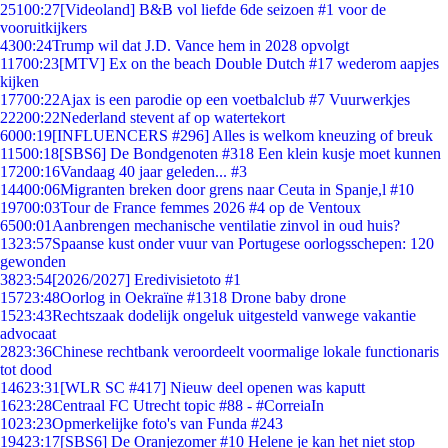
251
00:27
[Videoland] B&B vol liefde 6de seizoen #1 voor de
vooruitkijkers
43
00:24
Trump wil dat J.D. Vance hem in 2028 opvolgt
117
00:23
[MTV] Ex on the beach Double Dutch #17 wederom aapjes
kijken
177
00:22
Ajax is een parodie op een voetbalclub #7 Vuurwerkjes
222
00:22
Nederland stevent af op watertekort
60
00:19
[INFLUENCERS #296] Alles is welkom kneuzing of breuk
115
00:18
[SBS6] De Bondgenoten #318 Een klein kusje moet kunnen
172
00:16
Vandaag 40 jaar geleden... #3
144
00:06
Migranten breken door grens naar Ceuta in Spanje,l #10
197
00:03
Tour de France femmes 2026 #4 op de Ventoux
65
00:01
Aanbrengen mechanische ventilatie zinvol in oud huis?
13
23:57
Spaanse kust onder vuur van Portugese oorlogsschepen: 120
gewonden
38
23:54
[2026/2027] Eredivisietoto #1
157
23:48
Oorlog in Oekraïne #1318 Drone baby drone
15
23:43
Rechtszaak dodelijk ongeluk uitgesteld vanwege vakantie
advocaat
28
23:36
Chinese rechtbank veroordeelt voormalige lokale functionaris
tot dood
146
23:31
[WLR SC #417] Nieuw deel openen was kaputt
16
23:28
Centraal FC Utrecht topic #88 - #CorreiaIn
10
23:23
Opmerkelijke foto's van Funda #243
194
23:17
[SBS6] De Oranjezomer #10 Helene je kan het niet stop