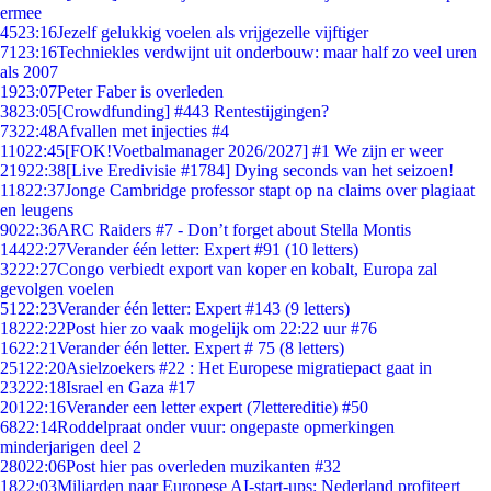
ermee
45
23:16
Jezelf gelukkig voelen als vrijgezelle vijftiger
71
23:16
Techniekles verdwijnt uit onderbouw: maar half zo veel uren
als 2007
19
23:07
Peter Faber is overleden
38
23:05
[Crowdfunding] #443 Rentestijgingen?
73
22:48
Afvallen met injecties #4
110
22:45
[FOK!Voetbalmanager 2026/2027] #1 We zijn er weer
219
22:38
[Live Eredivisie #1784] Dying seconds van het seizoen!
118
22:37
Jonge Cambridge professor stapt op na claims over plagiaat
en leugens
90
22:36
ARC Raiders #7 - Don’t forget about Stella Montis
144
22:27
Verander één letter: Expert #91 (10 letters)
32
22:27
Congo verbiedt export van koper en kobalt, Europa zal
gevolgen voelen
51
22:23
Verander één letter: Expert #143 (9 letters)
182
22:22
Post hier zo vaak mogelijk om 22:22 uur #76
16
22:21
Verander één letter. Expert # 75 (8 letters)
251
22:20
Asielzoekers #22 : Het Europese migratiepact gaat in
232
22:18
Israel en Gaza #17
201
22:16
Verander een letter expert (7lettereditie) #50
68
22:14
Roddelpraat onder vuur: ongepaste opmerkingen
minderjarigen deel 2
280
22:06
Post hier pas overleden muzikanten #32
18
22:03
Miljarden naar Europese AI-start-ups: Nederland profiteert