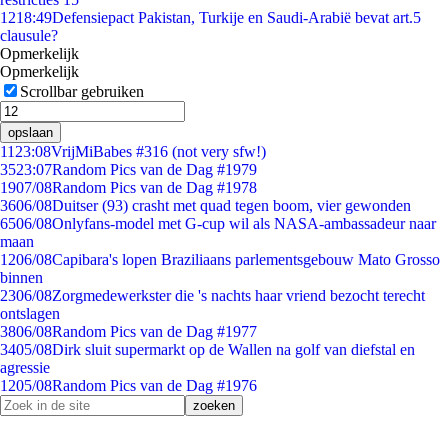
12
18:49
Defensiepact Pakistan, Turkije en Saudi-Arabië bevat art.5
clausule?
Opmerkelijk
Opmerkelijk
Scrollbar gebruiken
opslaan
11
23:08
VrijMiBabes #316 (not very sfw!)
35
23:07
Random Pics van de Dag #1979
19
07/08
Random Pics van de Dag #1978
36
06/08
Duitser (93) crasht met quad tegen boom, vier gewonden
65
06/08
Onlyfans-model met G-cup wil als NASA-ambassadeur naar
maan
12
06/08
Capibara's lopen Braziliaans parlementsgebouw Mato Grosso
binnen
23
06/08
Zorgmedewerkster die 's nachts haar vriend bezocht terecht
ontslagen
38
06/08
Random Pics van de Dag #1977
34
05/08
Dirk sluit supermarkt op de Wallen na golf van diefstal en
agressie
12
05/08
Random Pics van de Dag #1976