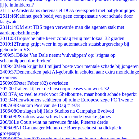
jij je intimideren?
31
11:52
Amsterdams dierenasiel DOA overspoeld met babykonijntjes
25
11:46
Kabinet geeft bedrijven geen compensatie voor schade door
laagwater
23
11:14
OM eist TBS tegen verwarde man die agenten stak met
aardappelschilmesje
30
11:08
Tropische hitte keert zondag terug met lokaal 32 graden
30
10:12
Trump grijpt weer in op automatisch staatsburgerschap bij
geboorte in VS
54
09:51
Dikke Van Dale neemt 'vulvalippen' op: 'stigma op
schaamlippen doorbreken'
14
09:40
Meta krijgt half miljard boete voor mentale schade bij jongeren
24
09:37
Denemarken pakt AI-gebruik in scholen aan: extra mondelinge
examens
25
09:05
Peter Faber (82) overleden
7
05:00
Trailers kijken: de bioscoopreleases van week 32
0
03:37
Ajax veel te sterk voor Shelbourne, maar houdt schade beperkt
1
02:34
Nieuwkomers schitteren bij ruime Europese zege FC Twente
19
07/08
Random Pics van de Dag #1978
15
06/08
Ontslagen bij Halo Studios na Campaign Evolved
19
06/08
PS5-doos waarschuwt voor einde fysieke games
2
06/08
Le Court wint na nerveuze finale, Pieterse derde
29
06/08
NPO-manager Menno de Boer geschorst na dickpic in
groepsapp
36
06/08
Duitser (93) crasht met quad tegen boom, vier gewonden