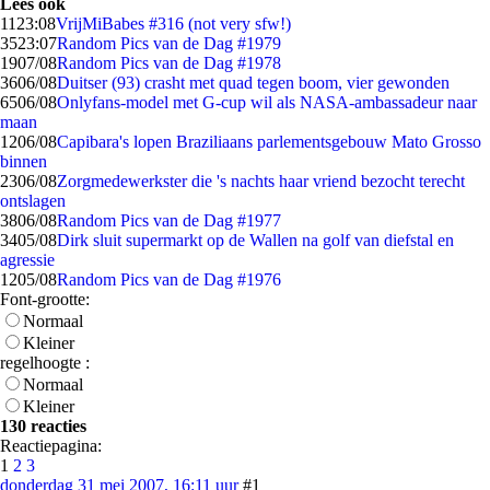
Lees ook
11
23:08
VrijMiBabes #316 (not very sfw!)
35
23:07
Random Pics van de Dag #1979
19
07/08
Random Pics van de Dag #1978
36
06/08
Duitser (93) crasht met quad tegen boom, vier gewonden
65
06/08
Onlyfans-model met G-cup wil als NASA-ambassadeur naar
maan
12
06/08
Capibara's lopen Braziliaans parlementsgebouw Mato Grosso
binnen
23
06/08
Zorgmedewerkster die 's nachts haar vriend bezocht terecht
ontslagen
38
06/08
Random Pics van de Dag #1977
34
05/08
Dirk sluit supermarkt op de Wallen na golf van diefstal en
agressie
12
05/08
Random Pics van de Dag #1976
Font-grootte:
Normaal
Kleiner
regelhoogte :
Normaal
Kleiner
130 reacties
Reactiepagina:
1
2
3
donderdag 31 mei 2007, 16:11 uur
#1