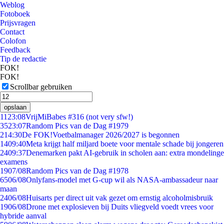
Weblog
Fotoboek
Prijsvragen
Contact
Colofon
Feedback
Tip de redactie
FOK!
FOK!
Scrollbar gebruiken
opslaan
11
23:08
VrijMiBabes #316 (not very sfw!)
35
23:07
Random Pics van de Dag #1979
2
14:30
De FOK!Voetbalmanager 2026/2027 is begonnen
14
09:40
Meta krijgt half miljard boete voor mentale schade bij jongeren
24
09:37
Denemarken pakt AI-gebruik in scholen aan: extra mondelinge
examens
19
07/08
Random Pics van de Dag #1978
65
06/08
Onlyfans-model met G-cup wil als NASA-ambassadeur naar
maan
24
06/08
Huisarts per direct uit vak gezet om ernstig alcoholmisbruik
19
06/08
Drone met explosieven bij Duits vliegveld voedt vrees voor
hybride aanval