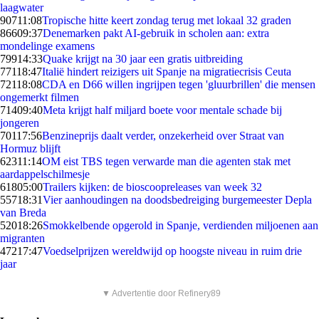
laagwater
907
11:08
Tropische hitte keert zondag terug met lokaal 32 graden
866
09:37
Denemarken pakt AI-gebruik in scholen aan: extra
mondelinge examens
799
14:33
Quake krijgt na 30 jaar een gratis uitbreiding
771
18:47
Italië hindert reizigers uit Spanje na migratiecrisis Ceuta
721
18:08
CDA en D66 willen ingrijpen tegen 'gluurbrillen' die mensen
ongemerkt filmen
714
09:40
Meta krijgt half miljard boete voor mentale schade bij
jongeren
701
17:56
Benzineprijs daalt verder, onzekerheid over Straat van
Hormuz blijft
623
11:14
OM eist TBS tegen verwarde man die agenten stak met
aardappelschilmesje
618
05:00
Trailers kijken: de bioscoopreleases van week 32
557
18:31
Vier aanhoudingen na doodsbedreiging burgemeester Depla
van Breda
520
18:26
Smokkelbende opgerold in Spanje, verdienden miljoenen aan
migranten
472
17:47
Voedselprijzen wereldwijd op hoogste niveau in ruim drie
jaar
▼ Advertentie door Refinery89