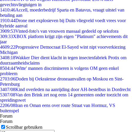
gevechtsvliegtuigen in
14
10:46
Accell, moederbedrijf Sparta en Batavus, vraagt uitstel van
betaling aan
19
10:44
Drone met explosieven bij Duits vliegveld voedt vrees voor
hybride aanval
39
09:53
Vinted-foto's van vrouwen massaal gedeeld op seksfora
3
09:33
XBOX platform krijgt zijn eigen "Platinum" achievements dit
jaar
46
09:22
Progressieve Democraat El-Sayed wint nipt voorverkiezing
Michigan
34
08:18
Wakker Dier dient klacht in tegen insectenfabriek Protix om
duurzaamheidsclaims
85
04:44
'Witte' mannen discrimineren is volgens OM geen enkel
probleem
27
03:06
Doden bij Oekraïense droneaanvallen op Moskou en Sint-
Petersburg
34
07/08
Kind overleden na aanrijding door AH-bestelbus in Dordrecht
53
07/08
Van den Brink zet nog eens 14 gemeenten onder toezicht om
spreidingswet
22
06/08
Iran en Oman eens over route Straat van Hormuz, VS
buitenspel
Forum
Forum
Scrollbar gebruiken