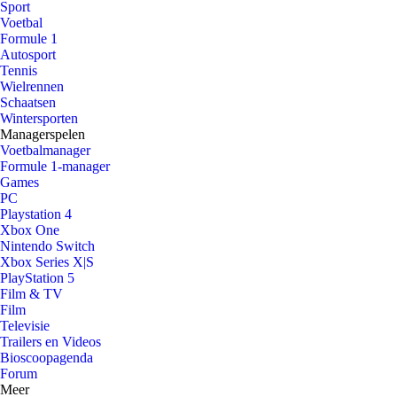
Sport
Voetbal
Formule 1
Autosport
Tennis
Wielrennen
Schaatsen
Wintersporten
Managerspelen
Voetbalmanager
Formule 1-manager
Games
PC
Playstation 4
Xbox One
Nintendo Switch
Xbox Series X|S
PlayStation 5
Film & TV
Film
Televisie
Trailers en Videos
Bioscoopagenda
Forum
Meer