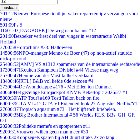
opslaan
7
01:12
Nieuwe Europese richtlijn: vaker repareren ipv vervangen voor
nieuw
5
01:09
Ps 5
116
01:03
[DAGBOEK] De weg naar balans #12
2
01:00
Bezoeker verliest deel van vinger in waterattractie Walibi
Holland
37
00:58
Horrorfilms #33: Halloween
145
00:56
NPO-manager Menno de Boer (47) op non-actief stuurde
dick-pic rond
254
00:52
[AMV] VS #1312 spammers van de internationale rechtsorde
173
00:47
[Keuken Kampioen Divisie] #44 Vitesse mag weg
257
00:47
Hennie van der Most failliet verklaard
184
00:46
[RTL] B&B vol liefde 6de seizoen #4
273
00:44
De Avondetappe #176 - Met Ellen ten Damme.
4
00:40
Het gezellige Eurojackpot KNVB Bekertopic 2026/27 #1
58
00:39
[ATP Tour] #169 Tosti Tallon back on fire
69
00:39
GTA VI #12 GTA VI Extended look 27 Augustus Netflix/YT
276
00:37
Tropisch aquarium #73 - Het blijft toch kriebelen.
186
00:35
Big Brother International # 56 Worlds RLS, BBs, GH, GF,
OT
202
00:32
Politieke meme's en spotprenten #11
92
00:31
Vrouwen willen geen man meer #30
95
00:30
Koopzegels sparen bij AH duurt straks 2x zo lang