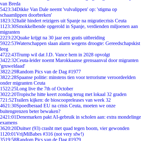
van Breda
54
23:34
Dikke Van Dale neemt 'vulvalippen' op: 'stigma op
schaamlippen doorbreken'
18
23:32
Italië hindert reizigers uit Spanje na migratiecrisis Ceuta
11
23:30
Smokkelbende opgerold in Spanje, verdienden miljoenen aan
migranten
22
23:22
Quake krijgt na 30 jaar een gratis uitbreiding
59
22:53
Waterschappen slaan alarm wegens droogte: Gereedschapskist
leeg
47
22:43
Trump wil dat J.D. Vance hem in 2028 opvolgt
34
22:32
Ceuta-leider noemt Marokkaanse grensaanval door migranten
'gruweldaad'
38
22:29
Random Pics van de Dag #1977
38
22:28
Spaanse politie: minstens tien voor terrorisme veroordeelden
onder migranten Ceuta
15
22:25
Long live the 7th of October
30
22:20
Tropische hitte keert zondag terug met lokaal 32 graden
7
21:52
Trailers kijken: de bioscoopreleases van week 32
46
21:30
Spoedberaad EU na crisis Ceuta, moeten we onze
buitengrenzen beter bewaken?
24
21:01
Denemarken pakt AI-gebruik in scholen aan: extra mondelinge
examens
36
20:20
Duitser (93) crasht met quad tegen boom, vier gewonden
11
20:01
VrijMiBabes #316 (not very sfw!)
35
19:58
Random Pics van de Dag #1979