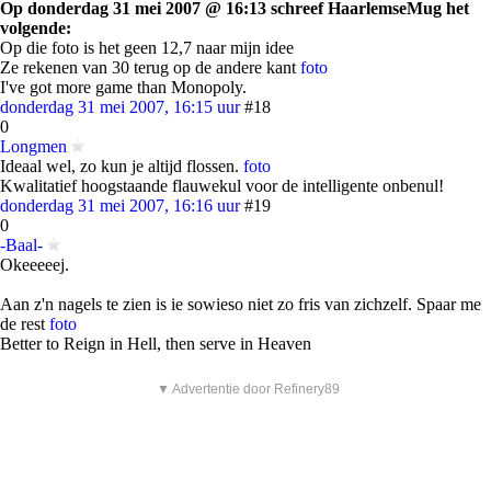
Op donderdag 31 mei 2007 @ 16:13 schreef HaarlemseMug het
volgende:
Op die foto is het geen 12,7 naar mijn idee
Ze rekenen van 30 terug op de andere kant
foto
I've got more game than Monopoly.
donderdag 31 mei 2007, 16:15 uur
#18
0
Longmen
Ideaal wel, zo kun je altijd flossen.
foto
Kwalitatief hoogstaande flauwekul voor de intelligente onbenul!
donderdag 31 mei 2007, 16:16 uur
#19
0
-Baal-
Okeeeeej.
Aan z'n nagels te zien is ie sowieso niet zo fris van zichzelf. Spaar me
de rest
foto
Better to Reign in Hell, then serve in Heaven
▼ Advertentie door Refinery89