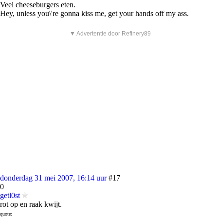
Veel cheeseburgers eten.
Hey, unless you\'re gonna kiss me, get your hands off my ass.
▼ Advertentie door Refinery89
donderdag 31 mei 2007, 16:14 uur
#17
0
getl0st
rot op en raak kwijt.
quote: