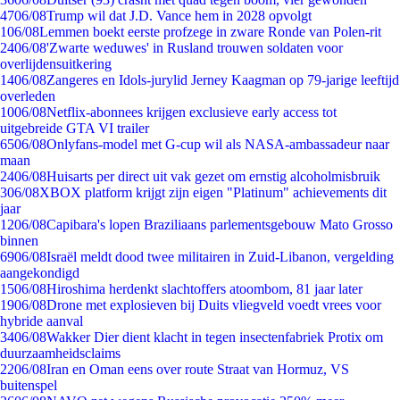
47
06/08
Trump wil dat J.D. Vance hem in 2028 opvolgt
1
06/08
Lemmen boekt eerste profzege in zware Ronde van Polen-rit
24
06/08
'Zwarte weduwes' in Rusland trouwen soldaten voor
overlijdensuitkering
14
06/08
Zangeres en Idols-jurylid Jerney Kaagman op 79-jarige leeftijd
overleden
10
06/08
Netflix-abonnees krijgen exclusieve early access tot
uitgebreide GTA VI trailer
65
06/08
Onlyfans-model met G-cup wil als NASA-ambassadeur naar
maan
24
06/08
Huisarts per direct uit vak gezet om ernstig alcoholmisbruik
3
06/08
XBOX platform krijgt zijn eigen "Platinum" achievements dit
jaar
12
06/08
Capibara's lopen Braziliaans parlementsgebouw Mato Grosso
binnen
69
06/08
Israël meldt dood twee militairen in Zuid-Libanon, vergelding
aangekondigd
15
06/08
Hiroshima herdenkt slachtoffers atoombom, 81 jaar later
19
06/08
Drone met explosieven bij Duits vliegveld voedt vrees voor
hybride aanval
34
06/08
Wakker Dier dient klacht in tegen insectenfabriek Protix om
duurzaamheidsclaims
22
06/08
Iran en Oman eens over route Straat van Hormuz, VS
buitenspel