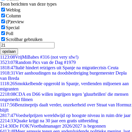
Toon berichten van deze types
Weblog
Column
(P)review
Special
Poll
Scrollbar gebruiken
opslaan
11
23:08
VrijMiBabes #316 (not very sfw!)
35
23:07
Random Pics van de Dag #1979
18
18:47
Italië hindert reizigers uit Spanje na migratiecrisis Ceuta
19
18:31
Vier aanhoudingen na doodsbedreiging burgemeester Depla
van Breda
11
18:26
Smokkelbende opgerold in Spanje, verdienden miljoenen aan
migranten
22
18:08
CDA en D66 willen ingrijpen tegen 'gluurbrillen' die mensen
ongemerkt filmen
11
17:56
Benzineprijs daalt verder, onzekerheid over Straat van Hormuz
blijft
28
17:47
Voedselprijzen wereldwijd op hoogste niveau in ruim drie jaar
22
14:33
Quake krijgt na 30 jaar een gratis uitbreiding
2
14:30
De FOK!Voetbalmanager 2026/2027 is begonnen
64
13:48
Meer agressie tegen een andersluidende politieke mening, laat