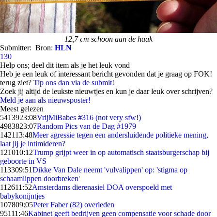
12,7 cm schoon aan de haak
Submitter:
Bron:
HLN
130
Help ons; deel dit item als je het leuk vond
Heb je een leuk of interessant bericht gevonden dat je graag op FOK!
terug ziet?
Tip ons dan via de submit!
Zoek jij altijd de leukste nieuwtjes en kun je daar leuk over schrijven?
Meld je aan als nieuwsposter!
Meest gelezen
54139
23:08
VrijMiBabes #316 (not very sfw!)
49838
23:07
Random Pics van de Dag #1979
1421
13:48
Meer agressie tegen een andersluidende politieke mening,
laat jij je intimideren?
1210
10:12
Trump grijpt weer in op automatisch staatsburgerschap bij
geboorte in VS
1133
09:51
Dikke Van Dale neemt 'vulvalippen' op: 'stigma op
schaamlippen doorbreken'
1126
11:52
Amsterdams dierenasiel DOA overspoeld met
babykonijntjes
1078
09:05
Peter Faber (82) overleden
951
11:46
Kabinet geeft bedrijven geen compensatie voor schade door