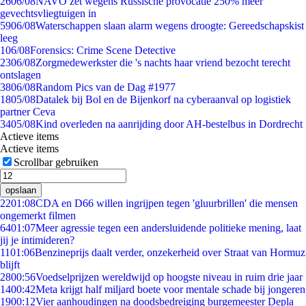
26
06/08
NAVO zet wegens Russische provocatie 250% meer
gevechtsvliegtuigen in
59
06/08
Waterschappen slaan alarm wegens droogte: Gereedschapskist
leeg
1
06/08
Forensics: Crime Scene Detective
23
06/08
Zorgmedewerkster die 's nachts haar vriend bezocht terecht
ontslagen
38
06/08
Random Pics van de Dag #1977
18
05/08
Datalek bij Bol en de Bijenkorf na cyberaanval op logistiek
partner Ceva
34
05/08
Kind overleden na aanrijding door AH-bestelbus in Dordrecht
Actieve items
Actieve items
Scrollbar gebruiken
opslaan
22
01:08
CDA en D66 willen ingrijpen tegen 'gluurbrillen' die mensen
ongemerkt filmen
64
01:07
Meer agressie tegen een andersluidende politieke mening, laat
jij je intimideren?
11
01:06
Benzineprijs daalt verder, onzekerheid over Straat van Hormuz
blijft
28
00:56
Voedselprijzen wereldwijd op hoogste niveau in ruim drie jaar
14
00:42
Meta krijgt half miljard boete voor mentale schade bij jongeren
19
00:12
Vier aanhoudingen na doodsbedreiging burgemeester Depla