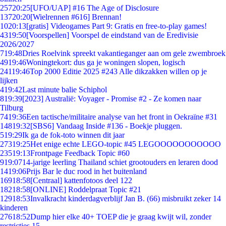
257
20:25
[UFO/UAP] #16 The Age of Disclosure
137
20:20
[Wielrennen #616] Brennan!
10
20:13
[gratis] Videogames Part 9: Gratis en free-to-play games!
43
19:50
[Voorspellen] Voorspel de eindstand van de Eredivisie
2026/2027
7
19:48
Dries Roelvink spreekt vakantieganger aan om gele zwembroek
49
19:46
Woningtekort: dus ga je woningen slopen, logisch
241
19:46
Top 2000 Editie 2025 #243 Alle dikzakken willen op je
lijken
4
19:42
Last minute balie Schiphol
8
19:39
[2023] Australië: Voyager - Promise #2 - Ze komen naar
Tilburg
74
19:36
Een tactische/militaire analyse van het front in Oekraïne #31
148
19:32
[SBS6] Vandaag Inside #136 - Boekje pluggen.
5
19:29
Ik ga de fok-toto winnen dit jaar
273
19:25
Het enige echte LEGO-topic #45 LEGOOOOOOOOOOO
235
19:13
Frontpage Feedback Topic #60
9
19:07
14-jarige leerling Thailand schiet grootouders en leraren dood
14
19:06
Prijs Bar le duc rood in het buitenland
169
18:58
[Centraal] kattenfotoos deel 122
182
18:58
[ONLINE] Roddelpraat Topic #21
129
18:53
Invalkracht kinderdagverblijf Jan B. (66) misbruikt zeker 14
kinderen
276
18:52
Dump hier elke 40+ TOEP die je graag kwijt wil, zonder
restricties 15