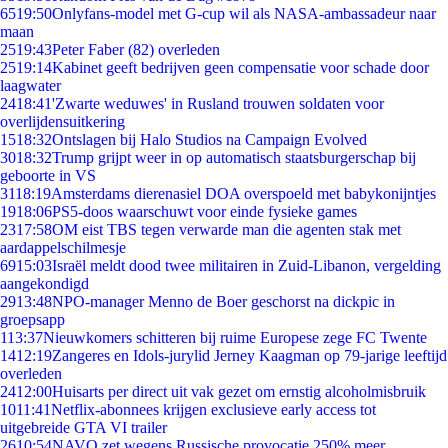
65
19:50
Onlyfans-model met G-cup wil als NASA-ambassadeur naar
maan
25
19:43
Peter Faber (82) overleden
25
19:14
Kabinet geeft bedrijven geen compensatie voor schade door
laagwater
24
18:41
'Zwarte weduwes' in Rusland trouwen soldaten voor
overlijdensuitkering
15
18:32
Ontslagen bij Halo Studios na Campaign Evolved
30
18:32
Trump grijpt weer in op automatisch staatsburgerschap bij
geboorte in VS
31
18:19
Amsterdams dierenasiel DOA overspoeld met babykonijntjes
19
18:06
PS5-doos waarschuwt voor einde fysieke games
23
17:58
OM eist TBS tegen verwarde man die agenten stak met
aardappelschilmesje
69
15:03
Israël meldt dood twee militairen in Zuid-Libanon, vergelding
aangekondigd
29
13:48
NPO-manager Menno de Boer geschorst na dickpic in
groepsapp
1
13:37
Nieuwkomers schitteren bij ruime Europese zege FC Twente
14
12:19
Zangeres en Idols-jurylid Jerney Kaagman op 79-jarige leeftijd
overleden
24
12:00
Huisarts per direct uit vak gezet om ernstig alcoholmisbruik
10
11:41
Netflix-abonnees krijgen exclusieve early access tot
uitgebreide GTA VI trailer
26
10:54
NAVO zet wegens Russische provocatie 250% meer