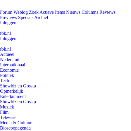
Forum
Weblog
Zoek
Actieve Items
Nieuws
Columns
Reviews
Previews
Specials
Archief
Inloggen
fok.nl
Inloggen
fok.nl
Actueel
Nederland
Internationaal
Economie
Politiek
Tech
Showbiz en Gossip
Opmerkelijk
Entertainment
Showbiz en Gossip
Muziek
Film
Televisie
Media & Cultuur
Bioscoopagenda