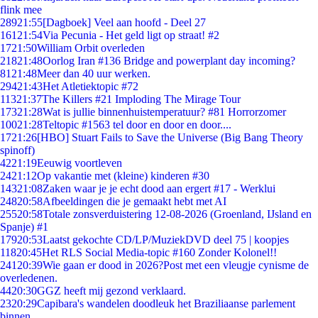
flink mee
289
21:55
[Dagboek] Veel aan hoofd - Deel 27
161
21:54
Via Pecunia - Het geld ligt op straat! #2
17
21:50
William Orbit overleden
218
21:48
Oorlog Iran #136 Bridge and powerplant day incoming?
81
21:48
Meer dan 40 uur werken.
294
21:43
Het Atletiektopic #72
113
21:37
The Killers #21 Imploding The Mirage Tour
173
21:28
Wat is jullie binnenhuistemperatuur? #81 Horrorzomer
100
21:28
Teltopic #1563 tel door en door en door....
17
21:26
[HBO] Stuart Fails to Save the Universe (Big Bang Theory
spinoff)
42
21:19
Eeuwig voortleven
24
21:12
Op vakantie met (kleine) kinderen #30
143
21:08
Zaken waar je je echt dood aan ergert #17 - Werklui
248
20:58
Afbeeldingen die je gemaakt hebt met AI
255
20:58
Totale zonsverduistering 12-08-2026 (Groenland, IJsland en
Spanje) #1
179
20:53
Laatst gekochte CD/LP/MuziekDVD deel 75 | koopjes
118
20:45
Het RLS Social Media-topic #160 Zonder Kolonel!!
241
20:39
Wie gaan er dood in 2026?Post met een vleugje cynisme de
overledenen.
44
20:30
GGZ heeft mij gezond verklaard.
23
20:29
Capibara's wandelen doodleuk het Braziliaanse parlement
binnen