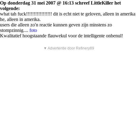
Op donderdag 31 mei 2007 @ 16:13 schreef LittleKiller het
volgende:
what tah fuck!!!!!!!!!!!!!!!!! dit is echt niet te geloven, alleen in amerika
he, alleen in amerika.
users die alleen zo'n reactie kunnen geven zijn minstens zo
stompzinnig....
foto
Kwalitatief hoogstaande flauwekul voor de intelligente onbenul!
▼ Advertentie door Refinery89