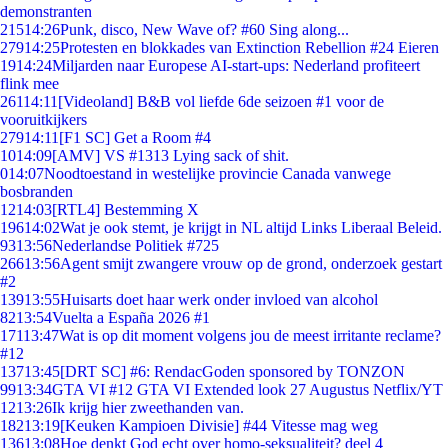
demonstranten
215
14:26
Punk, disco, New Wave of? #60 Sing along...
279
14:25
Protesten en blokkades van Extinction Rebellion #24 Eieren
19
14:24
Miljarden naar Europese AI-start-ups: Nederland profiteert
flink mee
261
14:11
[Videoland] B&B vol liefde 6de seizoen #1 voor de
vooruitkijkers
279
14:11
[F1 SC] Get a Room #4
10
14:09
[AMV] VS #1313 Lying sack of shit.
0
14:07
Noodtoestand in westelijke provincie Canada vanwege
bosbranden
12
14:03
[RTL4] Bestemming X
196
14:02
Wat je ook stemt, je krijgt in NL altijd Links Liberaal Beleid.
93
13:56
Nederlandse Politiek #725
266
13:56
Agent smijt zwangere vrouw op de grond, onderzoek gestart
#2
139
13:55
Huisarts doet haar werk onder invloed van alcohol
82
13:54
Vuelta a España 2026 #1
171
13:47
Wat is op dit moment volgens jou de meest irritante reclame?
#12
137
13:45
[DRT SC] #6: RendacGoden sponsored by TONZON
99
13:34
GTA VI #12 GTA VI Extended look 27 Augustus Netflix/YT
12
13:26
Ik krijg hier zweethanden van.
182
13:19
[Keuken Kampioen Divisie] #44 Vitesse mag weg
136
13:08
Hoe denkt God echt over homo-seksualiteit? deel 4