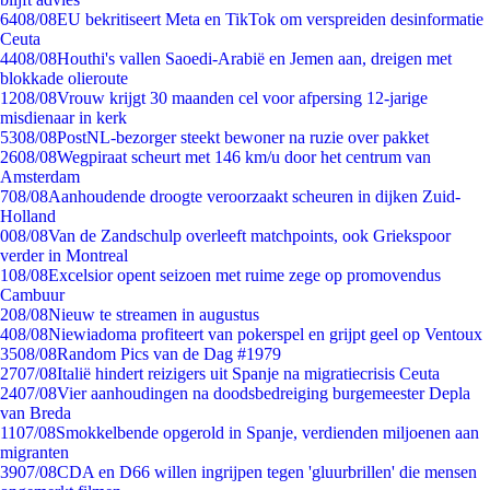
64
08/08
EU bekritiseert Meta en TikTok om verspreiden desinformatie
Ceuta
44
08/08
Houthi's vallen Saoedi-Arabië en Jemen aan, dreigen met
blokkade olieroute
12
08/08
Vrouw krijgt 30 maanden cel voor afpersing 12-jarige
misdienaar in kerk
53
08/08
PostNL-bezorger steekt bewoner na ruzie over pakket
26
08/08
Wegpiraat scheurt met 146 km/u door het centrum van
Amsterdam
7
08/08
Aanhoudende droogte veroorzaakt scheuren in dijken Zuid-
Holland
0
08/08
Van de Zandschulp overleeft matchpoints, ook Griekspoor
verder in Montreal
1
08/08
Excelsior opent seizoen met ruime zege op promovendus
Cambuur
2
08/08
Nieuw te streamen in augustus
4
08/08
Niewiadoma profiteert van pokerspel en grijpt geel op Ventoux
35
08/08
Random Pics van de Dag #1979
27
07/08
Italië hindert reizigers uit Spanje na migratiecrisis Ceuta
24
07/08
Vier aanhoudingen na doodsbedreiging burgemeester Depla
van Breda
11
07/08
Smokkelbende opgerold in Spanje, verdienden miljoenen aan
migranten
39
07/08
CDA en D66 willen ingrijpen tegen 'gluurbrillen' die mensen