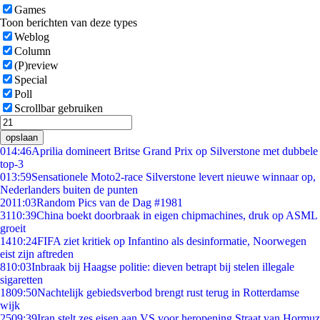
Games
Toon berichten van deze types
Weblog
Column
(P)review
Special
Poll
Scrollbar gebruiken
opslaan
0
14:46
Aprilia domineert Britse Grand Prix op Silverstone met dubbele
top-3
0
13:59
Sensationele Moto2-race Silverstone levert nieuwe winnaar op,
Nederlanders buiten de punten
20
11:03
Random Pics van de Dag #1981
31
10:39
China boekt doorbraak in eigen chipmachines, druk op ASML
groeit
14
10:24
FIFA ziet kritiek op Infantino als desinformatie, Noorwegen
eist zijn aftreden
8
10:03
Inbraak bij Haagse politie: dieven betrapt bij stelen illegale
sigaretten
18
09:50
Nachtelijk gebiedsverbod brengt rust terug in Rotterdamse
wijk
25
09:39
Iran stelt zes eisen aan VS voor heropening Straat van Hormuz