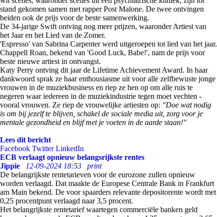
wit scènes, waaronder scènes uit een psychiatrische kliniek, zijn tot
stand gekomen samen met rapper Post Malone. De twee ontvingen
beiden ook de prijs voor de beste samenwerking.
De 34-jarige Swift ontving nog meer prijzen, waaronder Artiest van
het Jaar en het Lied van de Zomer.
'Espresso' van Sabrina Carpenter werd uitgeroepen tot lied van het jaar.
Chappell Roan, bekend van 'Good Luck, Babe!', nam de prijs voor
beste nieuwe artiest in ontvangst.
Katy Perry ontving dit jaar de Lifetime Achievement Award. In haar
dankwoord sprak ze haar enthousiasme uit voor alle zelfbewuste jonge
vrouwen in de muziekbusiness en riep ze hen op om alle ruis te
negeren waar iedereen in de muziekindustrie tegen moet vechten -
vooral vrouwen. Ze riep de vrouwelijke artiesten op:
"Doe wat nodig
is om bij jezelf te blijven, schakel de sociale media uit, zorg voor je
mentale gezondheid en blijf met je voeten in de aarde staan!"
Lees dit bericht
Facebook
Twitter
LinkedIn
ECB verlaagt opnieuw belangsrijkste rentes
Jippie
12-09-2024 18:53
print
De belangrijkste rentetarieven voor de eurozone zullen opnieuw
worden verlaagd. Dat maakte de Europese Centrale Bank in Frankfurt
am Main bekend. De voor spaarders relevante depositorente wordt met
0,25 procentpunt verlaagd naar 3,5 procent.
Het belangrijkste rentetarief waartegen commerciële banken geld