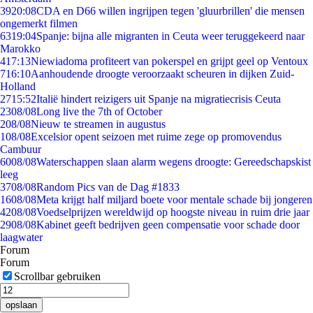
39
20:08
CDA en D66 willen ingrijpen tegen 'gluurbrillen' die mensen
ongemerkt filmen
63
19:04
Spanje: bijna alle migranten in Ceuta weer teruggekeerd naar
Marokko
4
17:13
Niewiadoma profiteert van pokerspel en grijpt geel op Ventoux
7
16:10
Aanhoudende droogte veroorzaakt scheuren in dijken Zuid-
Holland
27
15:52
Italië hindert reizigers uit Spanje na migratiecrisis Ceuta
23
08/08
Long live the 7th of October
2
08/08
Nieuw te streamen in augustus
1
08/08
Excelsior opent seizoen met ruime zege op promovendus
Cambuur
60
08/08
Waterschappen slaan alarm wegens droogte: Gereedschapskist
leeg
37
08/08
Random Pics van de Dag #1833
16
08/08
Meta krijgt half miljard boete voor mentale schade bij jongeren
42
08/08
Voedselprijzen wereldwijd op hoogste niveau in ruim drie jaar
29
08/08
Kabinet geeft bedrijven geen compensatie voor schade door
laagwater
Forum
Forum
Scrollbar gebruiken
opslaan