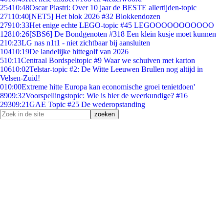
254
10:48
Oscar Piastri: Over 10 jaar de BESTE allertijden-topic
271
10:40
[NET5] Het blok 2026 #32 Blokkendozen
279
10:33
Het enige echte LEGO-topic #45 LEGOOOOOOOOOOO
128
10:26
[SBS6] De Bondgenoten #318 Een klein kusje moet kunnen
2
10:23
LG nas n1t1 - niet zichtbaar bij aansluiten
104
10:19
De landelijke hittegolf van 2026
5
10:11
Centraal Bordspeltopic #9 Waar we schuiven met karton
106
10:02
Telstar-topic #2: De Witte Leeuwen Brullen nog altijd in
Velsen-Zuid!
0
10:00
Extreme hitte Europa kan economische groei tenietdoen'
89
09:32
Voorspellingstopic: Wie is hier de weerkundige? #16
293
09:21
GAE Topic #25 De wederopstanding