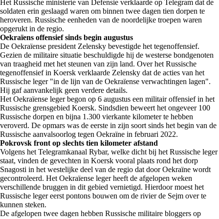
Het Russische ministerie van Defensie verklaarde op Telegram dat de
soldaten erin geslaagd waren om binnen twee dagen tien dorpen te
heroveren. Russische eenheden van de noordelijke troepen waren
opgerukt in de regio.
Oekraïens offensief sinds begin augustus
De Oekraïense president Zelensky bevestigde het tegenoffensief.
Gezien de militaire situatie beschuldigde hij de westerse bondgenoten
van traagheid met het steunen van zijn land. Over het Russische
tegenoffensief in Koersk verklaarde Zelensky dat de acties van het
Russische leger "in de lijn van de Oekraïense verwachtingen lagen".
Hij gaf aanvankelijk geen verdere details.
Het Oekraïense leger begon op 6 augustus een militair offensief in het
Russische grensgebied Koersk. Sindsdien beweert het ongeveer 100
Russische dorpen en bijna 1.300 vierkante kilometer te hebben
veroverd. De opmars was de eerste in zijn soort sinds het begin van de
Russische aanvalsoorlog tegen Oekraïne in februari 2022.
Pokrovsk front op slechts tien kilometer afstand
Volgens het Telegramkanaal Rybar, welke dicht bij het Russische leger
staat, vinden de gevechten in Koersk vooral plaats rond het dorp
Snagosti in het westelijke deel van de regio dat door Oekraïne wordt
gecontroleerd. Het Oekraïense leger heeft de afgelopen weken
verschillende bruggen in dit gebied vernietigd. Hierdoor moest het
Russische leger eerst pontons bouwen om de rivier de Sejm over te
kunnen steken.
De afgelopen twee dagen hebben Russische militaire bloggers op