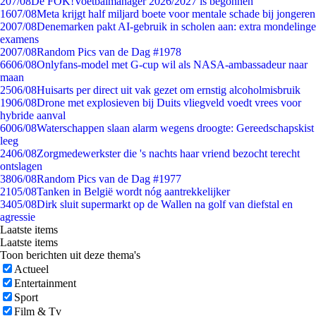
2
07/08
De FOK!Voetbalmanager 2026/2027 is begonnen
16
07/08
Meta krijgt half miljard boete voor mentale schade bij jongeren
20
07/08
Denemarken pakt AI-gebruik in scholen aan: extra mondelinge
examens
20
07/08
Random Pics van de Dag #1978
66
06/08
Onlyfans-model met G-cup wil als NASA-ambassadeur naar
maan
25
06/08
Huisarts per direct uit vak gezet om ernstig alcoholmisbruik
19
06/08
Drone met explosieven bij Duits vliegveld voedt vrees voor
hybride aanval
60
06/08
Waterschappen slaan alarm wegens droogte: Gereedschapskist
leeg
24
06/08
Zorgmedewerkster die 's nachts haar vriend bezocht terecht
ontslagen
38
06/08
Random Pics van de Dag #1977
21
05/08
Tanken in België wordt nóg aantrekkelijker
34
05/08
Dirk sluit supermarkt op de Wallen na golf van diefstal en
agressie
Laatste items
Laatste items
Toon berichten uit deze thema's
Actueel
Entertainment
Sport
Film & Tv