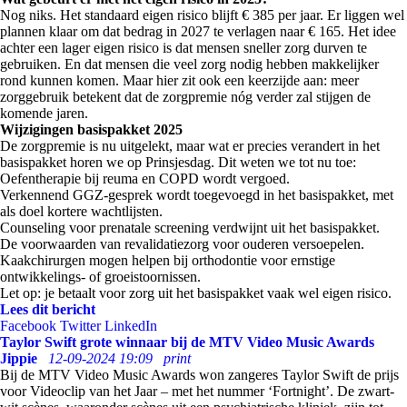
Nog niks. Het standaard eigen risico blijft € 385 per jaar. Er liggen wel
plannen klaar om dat bedrag in 2027 te verlagen naar € 165. Het idee
achter een lager eigen risico is dat mensen sneller zorg durven te
gebruiken. En dat mensen die veel zorg nodig hebben makkelijker
rond kunnen komen. Maar hier zit ook een keerzijde aan: meer
zorggebruik betekent dat de zorgpremie nóg verder zal stijgen de
komende jaren.
Wijzigingen basispakket 2025
De zorgpremie is nu uitgelekt, maar wat er precies verandert in het
basispakket horen we op Prinsjesdag. Dit weten we tot nu toe:
Oefentherapie bij reuma en COPD wordt vergoed.
Verkennend GGZ-gesprek wordt toegevoegd in het basispakket, met
als doel kortere wachtlijsten.
Counseling voor prenatale screening verdwijnt uit het basispakket.
De voorwaarden van revalidatiezorg voor ouderen versoepelen.
Kaakchirurgen mogen helpen bij orthodontie voor ernstige
ontwikkelings- of groeistoornissen.
Let op: je betaalt voor zorg uit het basispakket vaak wel eigen risico.
Lees dit bericht
Facebook
Twitter
LinkedIn
Taylor Swift grote winnaar bij de MTV Video Music Awards
Jippie
12-09-2024 19:09
print
Bij de MTV Video Music Awards won zangeres Taylor Swift de prijs
voor Videoclip van het Jaar – met het nummer ‘Fortnight’. De zwart-