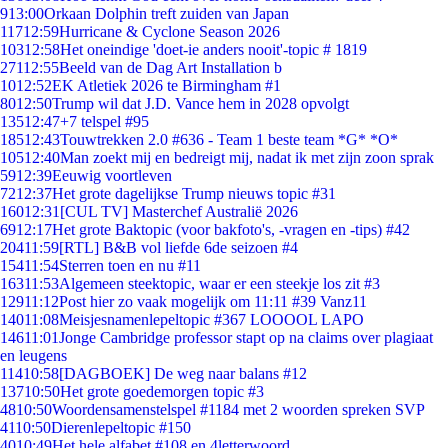
9
13:00
Orkaan Dolphin treft zuiden van Japan
117
12:59
Hurricane & Cyclone Season 2026
103
12:58
Het oneindige 'doet-ie anders nooit'-topic # 1819
271
12:55
Beeld van de Dag Art Installation b
10
12:52
EK Atletiek 2026 te Birmingham #1
80
12:50
Trump wil dat J.D. Vance hem in 2028 opvolgt
135
12:47
+7 telspel #95
185
12:43
Touwtrekken 2.0 #636 - Team 1 beste team *G* *O*
105
12:40
Man zoekt mij en bedreigt mij, nadat ik met zijn zoon sprak
59
12:39
Eeuwig voortleven
72
12:37
Het grote dagelijkse Trump nieuws topic #31
160
12:31
[CUL TV] Masterchef Australië 2026
69
12:17
Het grote Baktopic (voor bakfoto's, -vragen en -tips) #42
204
11:59
[RTL] B&B vol liefde 6de seizoen #4
154
11:54
Sterren toen en nu #11
163
11:53
Algemeen steektopic, waar er een steekje los zit #3
129
11:12
Post hier zo vaak mogelijk om 11:11 #39 Vanz11
140
11:08
Meisjesnamenlepeltopic #367 LOOOOL LAPO
146
11:01
Jonge Cambridge professor stapt op na claims over plagiaat
en leugens
114
10:58
[DAGBOEK] De weg naar balans #12
137
10:50
Het grote goedemorgen topic #3
48
10:50
Woordensamenstelspel #1184 met 2 woorden spreken SVP
41
10:50
Dierenlepeltopic #150
40
10:49
Het hele alfabet #108 en 4letterwoord