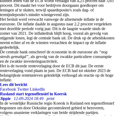
kunnen lenen van de ECB wordt verlaagd van 4,25 procent naar 3,65
procent. Dit maakt het voor bedrijven doorgaans goedkoper om
leningen af te sluiten, terwijl spaardeposito's zoals dag- of
termijndeposito's minder winstgevend zijn.
Het besluit werd verwacht vanwege de afnemende inflatie in de
eurozone. De inflatie daalde in augustus naar 2,2 procent vergeleken
met dezelfde periode vorig jaar. Dit is de laagste waarde sinds de
zomer van 2021. De inflatiedruk blijft hoog, vooral als gevolg van
stijgende lonen, legt de centrale bank uit. De druk op de arbeidskosten
neemt echter af en de winsten verzachten de impact op de inflatie
gedeeltelijk.
De centrale bank omschreef de economie in de eurozone als
“nog
steeds gematigd”,
als gevolg van de zwakke particuliere consumptie
en de zwakke investeringsactiviteit.
Het is de tweede renteverlaging door de ECB dit jaar. De eerste
renteverlaging vond plaats in juni. De ECB had tot oktober 2023 de
belangrijkste rentetarieven geleidelijk verhoogd als reactie op de hoge
inflatie.
Lees dit bericht
Facebook
Twitter
LinkedIn
Rusland start tegenoffensief in Koersk
Jippie
12-09-2024 18:49
print
In de westelijke Russische regio Koersk is Rusland een tegenoffensief
begonnen om door Oekraïne gecontroleerd gebied te heroveren,
volgens unanieme verklaringen van beide strijdende partijen.