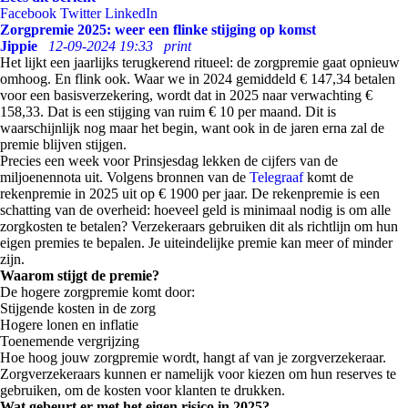
Facebook
Twitter
LinkedIn
Zorgpremie 2025: weer een flinke stijging op komst
Jippie
12-09-2024 19:33
print
Het lijkt een jaarlijks terugkerend ritueel: de zorgpremie gaat opnieuw
omhoog. En flink ook. Waar we in 2024 gemiddeld € 147,34 betalen
voor een basisverzekering, wordt dat in 2025 naar verwachting €
158,33. Dat is een stijging van ruim € 10 per maand. Dit is
waarschijnlijk nog maar het begin, want ook in de jaren erna zal de
premie blijven stijgen.
Precies een week voor Prinsjesdag lekken de cijfers van de
miljoenennota uit. Volgens bronnen van de
Telegraaf
komt de
rekenpremie in 2025 uit op € 1900 per jaar. De rekenpremie is een
schatting van de overheid: hoeveel geld is minimaal nodig is om alle
zorgkosten te betalen? Verzekeraars gebruiken dit als richtlijn om hun
eigen premies te bepalen. Je uiteindelijke premie kan meer of minder
zijn.
Waarom stijgt de premie?
De hogere zorgpremie komt door:
Stijgende kosten in de zorg
Hogere lonen en inflatie
Toenemende vergrijzing
Hoe hoog jouw zorgpremie wordt, hangt af van je zorgverzekeraar.
Zorgverzekeraars kunnen er namelijk voor kiezen om hun reserves te
gebruiken, om de kosten voor klanten te drukken.
Wat gebeurt er met het eigen risico in 2025?