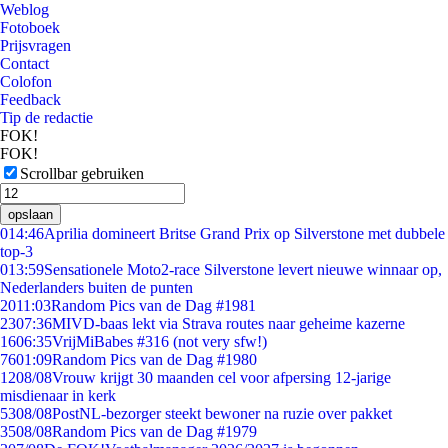
Weblog
Fotoboek
Prijsvragen
Contact
Colofon
Feedback
Tip de redactie
FOK!
FOK!
Scrollbar gebruiken
opslaan
0
14:46
Aprilia domineert Britse Grand Prix op Silverstone met dubbele
top-3
0
13:59
Sensationele Moto2-race Silverstone levert nieuwe winnaar op,
Nederlanders buiten de punten
20
11:03
Random Pics van de Dag #1981
23
07:36
MIVD-baas lekt via Strava routes naar geheime kazerne
16
06:35
VrijMiBabes #316 (not very sfw!)
76
01:09
Random Pics van de Dag #1980
12
08/08
Vrouw krijgt 30 maanden cel voor afpersing 12-jarige
misdienaar in kerk
53
08/08
PostNL-bezorger steekt bewoner na ruzie over pakket
35
08/08
Random Pics van de Dag #1979