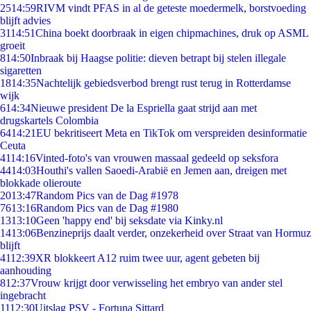
25
14:59
RIVM vindt PFAS in al de geteste moedermelk, borstvoeding
blijft advies
31
14:51
China boekt doorbraak in eigen chipmachines, druk op ASML
groeit
8
14:50
Inbraak bij Haagse politie: dieven betrapt bij stelen illegale
sigaretten
18
14:35
Nachtelijk gebiedsverbod brengt rust terug in Rotterdamse
wijk
6
14:34
Nieuwe president De la Espriella gaat strijd aan met
drugskartels Colombia
64
14:21
EU bekritiseert Meta en TikTok om verspreiden desinformatie
Ceuta
41
14:16
Vinted-foto's van vrouwen massaal gedeeld op seksfora
44
14:03
Houthi's vallen Saoedi-Arabië en Jemen aan, dreigen met
blokkade olieroute
20
13:47
Random Pics van de Dag #1978
76
13:16
Random Pics van de Dag #1980
13
13:10
Geen 'happy end' bij seksdate via Kinky.nl
14
13:06
Benzineprijs daalt verder, onzekerheid over Straat van Hormuz
blijft
41
12:39
XR blokkeert A12 ruim twee uur, agent gebeten bij
aanhouding
8
12:37
Vrouw krijgt door verwisseling het embryo van ander stel
ingebracht
11
12:30
Uitslag PSV - Fortuna Sittard