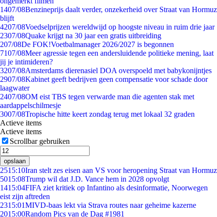
ongemerkt filmen
14
07/08
Benzineprijs daalt verder, onzekerheid over Straat van Hormuz
blijft
42
07/08
Voedselprijzen wereldwijd op hoogste niveau in ruim drie jaar
23
07/08
Quake krijgt na 30 jaar een gratis uitbreiding
2
07/08
De FOK!Voetbalmanager 2026/2027 is begonnen
71
07/08
Meer agressie tegen een andersluidende politieke mening, laat
jij je intimideren?
32
07/08
Amsterdams dierenasiel DOA overspoeld met babykonijntjes
29
07/08
Kabinet geeft bedrijven geen compensatie voor schade door
laagwater
24
07/08
OM eist TBS tegen verwarde man die agenten stak met
aardappelschilmesje
30
07/08
Tropische hitte keert zondag terug met lokaal 32 graden
Actieve items
Actieve items
Scrollbar gebruiken
opslaan
25
15:10
Iran stelt zes eisen aan VS voor heropening Straat van Hormuz
50
15:08
Trump wil dat J.D. Vance hem in 2028 opvolgt
14
15:04
FIFA ziet kritiek op Infantino als desinformatie, Noorwegen
eist zijn aftreden
23
15:01
MIVD-baas lekt via Strava routes naar geheime kazerne
20
15:00
Random Pics van de Dag #1981