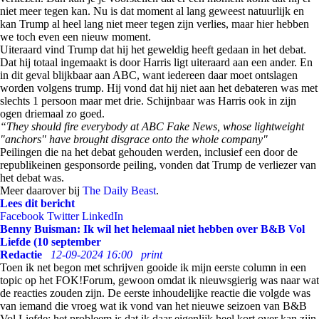
niet meer tegen kan. Nu is dat moment al lang geweest natuurlijk en
kan Trump al heel lang niet meer tegen zijn verlies, maar hier hebben
we toch even een nieuw moment.
Uiteraard vind Trump dat hij het geweldig heeft gedaan in het debat.
Dat hij totaal ingemaakt is door Harris ligt uiteraard aan een ander. En
in dit geval blijkbaar aan ABC, want iedereen daar moet ontslagen
worden volgens trump. Hij vond dat hij niet aan het debateren was met
slechts 1 persoon maar met drie. Schijnbaar was Harris ook in zijn
ogen driemaal zo goed.
“They should fire everybody at ABC Fake News, whose lightweight
"anchors" have brought disgrace onto the whole company"
Peilingen die na het debat gehouden werden, inclusief een door de
republikeinen gesponsorde peiling, vonden dat Trump de verliezer van
het debat was.
Meer daarover bij
The Daily Beast
.
Lees dit bericht
Facebook
Twitter
LinkedIn
Benny Buisman: Ik wil het helemaal niet hebben over B&B Vol
Liefde (10 september
Redactie
12-09-2024 16:00
print
Toen ik net begon met schrijven gooide ik mijn eerste column in een
topic op het FOK!Forum, gewoon omdat ik nieuwsgierig was naar wat
de reacties zouden zijn. De eerste inhoudelijke reactie die volgde was
van iemand die vroeg wat ik vond van het nieuwe seizoen van B&B
Vol Liefde; het probleem is dat ik daar eigenlijk heel kort over kan zijn.