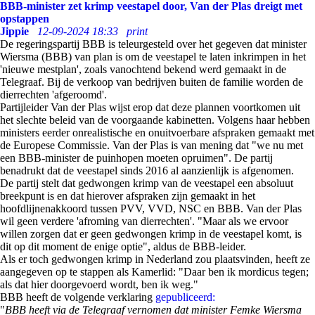
BBB-minister zet krimp veestapel door, Van der Plas dreigt met
opstappen
Jippie
12-09-2024 18:33
print
De regeringspartij BBB is teleurgesteld over het gegeven dat minister
Wiersma (BBB) van plan is om de veestapel te laten inkrimpen in het
'nieuwe mestplan', zoals vanochtend bekend werd gemaakt in de
Telegraaf. Bij de verkoop van bedrijven buiten de familie worden de
dierrechten 'afgeroomd'.
Partijleider Van der Plas wijst erop dat deze plannen voortkomen uit
het slechte beleid van de voorgaande kabinetten. Volgens haar hebben
ministers eerder onrealistische en onuitvoerbare afspraken gemaakt met
de Europese Commissie. Van der Plas is van mening dat "we nu met
een BBB-minister de puinhopen moeten opruimen". De partij
benadrukt dat de veestapel sinds 2016 al aanzienlijk is afgenomen.
De partij stelt dat gedwongen krimp van de veestapel een absoluut
breekpunt is en dat hierover afspraken zijn gemaakt in het
hoofdlijnenakkoord tussen PVV, VVD, NSC en BBB. Van der Plas
wil geen verdere 'afroming van dierrechten'. "Maar als we ervoor
willen zorgen dat er geen gedwongen krimp in de veestapel komt, is
dit op dit moment de enige optie", aldus de BBB-leider.
Als er toch gedwongen krimp in Nederland zou plaatsvinden, heeft ze
aangegeven op te stappen als Kamerlid: "Daar ben ik mordicus tegen;
als dat hier doorgevoerd wordt, ben ik weg."
BBB heeft de volgende verklaring
gepubliceerd:
"
BBB heeft via de Telegraaf vernomen dat minister Femke Wiersma