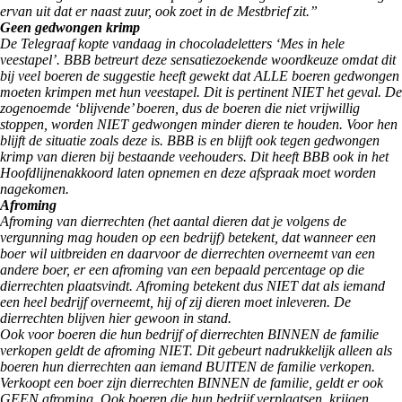
ervan uit dat er naast zuur, ook zoet in de Mestbrief zit.”
Geen gedwongen krimp
De Telegraaf kopte vandaag in chocoladeletters ‘Mes in hele
veestapel’. BBB betreurt deze sensatiezoekende woordkeuze omdat dit
bij veel boeren de suggestie heeft gewekt dat ALLE boeren gedwongen
moeten krimpen met hun veestapel. Dit is pertinent NIET het geval. De
zogenoemde ‘blijvende’ boeren, dus de boeren die niet vrijwillig
stoppen, worden NIET gedwongen minder dieren te houden. Voor hen
blijft de situatie zoals deze is. BBB is en blijft ook tegen gedwongen
krimp van dieren bij bestaande veehouders. Dit heeft BBB ook in het
Hoofdlijnenakkoord laten opnemen en deze afspraak moet worden
nagekomen.
Afroming
Afroming van dierrechten (het aantal dieren dat je volgens de
vergunning mag houden op een bedrijf) betekent, dat wanneer een
boer wil uitbreiden en daarvoor de dierrechten overneemt van een
andere boer, er een afroming van een bepaald percentage op die
dierrechten plaatsvindt. Afroming betekent dus NIET dat als iemand
een heel bedrijf overneemt, hij of zij dieren moet inleveren. De
dierrechten blijven hier gewoon in stand.
Ook voor boeren die hun bedrijf of dierrechten BINNEN de familie
verkopen geldt de afroming NIET. Dit gebeurt nadrukkelijk alleen als
boeren hun dierrechten aan iemand BUITEN de familie verkopen.
Verkoopt een boer zijn dierrechten BINNEN de familie, geldt er ook
GEEN afroming. Ook boeren die hun bedrijf verplaatsen, krijgen