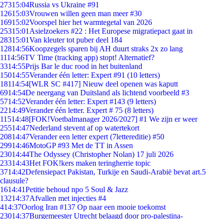
273
15:04
Russia vs Ukraine #91
126
15:03
Vrouwen willen geen man meer #30
169
15:02
Voorspel hier het warmtegetal van 2026
253
15:01
Asielzoekers #22 : Het Europese migratiepact gaat in
283
15:01
Van kleuter tot puber deel 184
128
14:56
Koopzegels sparen bij AH duurt straks 2x zo lang
11
14:56
TV Time (tracking app) stopt! Alternatief?
33
14:55
Prijs Bar le duc rood in het buitenland
150
14:55
Verander één letter: Expert #91 (10 letters)
181
14:54
[WLR SC #417] Nieuw deel openen was kaputt
69
14:54
De neergang van Duitsland als lichtend voorbeeld #3
57
14:52
Verander één letter: Expert #143 (9 letters)
22
14:49
Verander één letter. Expert # 75 (8 letters)
115
14:48
[FOK!Voetbalmanager 2026/2027] #1 We zijn er weer
255
14:47
Nederland stevent af op watertekort
208
14:47
Verander een letter expert (7lettereditie) #50
299
14:46
MotoGP #93 Met de TT in Assen
230
14:44
The Odyssey (Christopher Nolan) 17 juli 2026
233
14:43
Het FOK!kers maken teringherrie topic
37
14:42
Defensiepact Pakistan, Turkije en Saudi-Arabië bevat art.5
clausule?
16
14:41
Petitie behoud npo 5 Soul & Jazz
132
14:37
Afvallen met injecties #4
4
14:37
Oorlog Iran #137 Op naar een mooie toekomst
230
14:37
Burgemeester Utrecht belaagd door pro-palestina-