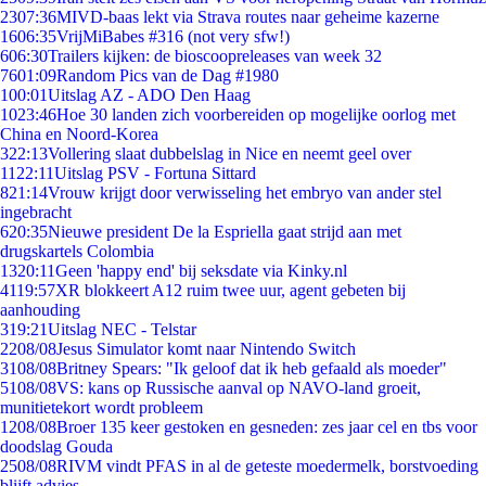
23
07:36
MIVD-baas lekt via Strava routes naar geheime kazerne
16
06:35
VrijMiBabes #316 (not very sfw!)
6
06:30
Trailers kijken: de bioscoopreleases van week 32
76
01:09
Random Pics van de Dag #1980
1
00:01
Uitslag AZ - ADO Den Haag
10
23:46
Hoe 30 landen zich voorbereiden op mogelijke oorlog met
China en Noord-Korea
3
22:13
Vollering slaat dubbelslag in Nice en neemt geel over
11
22:11
Uitslag PSV - Fortuna Sittard
8
21:14
Vrouw krijgt door verwisseling het embryo van ander stel
ingebracht
6
20:35
Nieuwe president De la Espriella gaat strijd aan met
drugskartels Colombia
13
20:11
Geen 'happy end' bij seksdate via Kinky.nl
41
19:57
XR blokkeert A12 ruim twee uur, agent gebeten bij
aanhouding
3
19:21
Uitslag NEC - Telstar
22
08/08
Jesus Simulator komt naar Nintendo Switch
31
08/08
Britney Spears: "Ik geloof dat ik heb gefaald als moeder"
51
08/08
VS: kans op Russische aanval op NAVO-land groeit,
munitietekort wordt probleem
12
08/08
Broer 135 keer gestoken en gesneden: zes jaar cel en tbs voor
doodslag Gouda
25
08/08
RIVM vindt PFAS in al de geteste moedermelk, borstvoeding
blijft advies