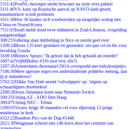
53
11:42
PostNL-bezorger steekt bewoner na ruzie over pakket
51
11:40
VS: kans op Russische aanval op NAVO-land groeit,
munitietekort wordt probleem
10
11:30
Hoe 30 landen zich voorbereiden op mogelijke oorlog met
China en Noord-Korea
75
11:03
Israël meldt dood twee militairen in Zuid-Libanon, vergelding
aangekondigd
3
08:25
Vollering slaat dubbelslag in Nice en neemt geel over
12
08:24
Broer 135 keer gestoken en gesneden: zes jaar cel en tbs voor
doodslag Gouda
31
08:18
Britney Spears: "Ik geloof dat ik heb gefaald als moeder"
16
07:42
VrijMiBabes #316 (not very sfw!)
32
07:20
Amsterdams dierenasiel DOA overspoeld met babykonijntjes
71
06:36
Meer agressie tegen een andersluidende politieke mening, laat
jij je intimideren?
57
02:32
Dikke Van Dale neemt 'vulvalippen' op: 'stigma op
schaamlippen doorbreken'
22
00:28
Jesus Simulator komt naar Nintendo Switch
1
00:25
Uitslag AZ - ADO Den Haag
3
00:07
Uitslag NEC - Telstar
12
00:05
Vrouw krijgt 30 maanden cel voor afpersing 12-jarige
misdienaar in kerk
43
22:22
Random Pics van de Dag #1448
26
21:30
Wegpiraat scheurt met 146 km/u door het centrum van
Amsterdam