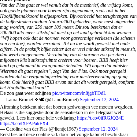
Van der Plas gaat er wel vanuit dat in de mestbrief, die vrijdag komt,
ook goede plannen voor boeren zijn opgenomen, zoals ook in het
Hoofdlijnenakkoord is afgesproken. Bijvoorbeeld het terugbrengen van
de bufferstroken rondom Natura2000 gebieden, waar mest uitgereden
mag worden, van 250 naar 100 meter. Dit zou betekenen dat er
200.000 kilo meer stikstof uit mest op het land gebracht kan worden.
“Wij hopen ook dat de normen voor gasvormige verliezen (de scheten
van een koe), worden verruimd. Tot nu toe wordt gewerkt met oude
cijfers. In de praktijk blijkt echter dat er veel minder stikstof in mest zit,
dan werd aangenomen. Verruiming van de normen zou per direct
miljoenen kilo’s stikstofruimte creëren voor boeren. BBB heeft hier
hard op gehamerd in voorgaande debatten. Wij hopen dat minister
Wiersma dit gaat regelen”, zegt Van der Plas. Ook moet geregeld
worden dat de vergunningverlening voor mestverwerking op gang
komt. Ook hierbij gaat BBB ervan uit dat dit wordt geregeld, conform
het Hoofdlijnenakkoord."
De zon gaat weer schijnen
pic.twitter.com/ln8jgbTDdL
— Laura Bromet 🍀🕊 (@LauraBromet)
September 12, 2024
Afroming betekent niet dat boeren gedwongen vee moeten wegdoen.
Helaas is die suggestie door de sensatiekop in de Telegraaf wel
gewekt. Lees hier onze hele verklaring:
https://t.co/0ifRGJQ24E
https://t.co/lXFAPakFX4
— Caroline van der Plas (@lientje1967)
September 12, 2024
Eerst besloot deze coalitie v.d. door het vorige kabinet beschikbaar