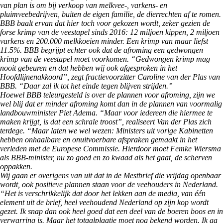
van plan is om bij verkoop van melkvee-, varkens- en
pluimveebedrijven, buiten de eigen familie, de dierrechten af te romen.
BBB baalt ervan dat hier toch voor gekozen wordt, zeker gezien de
forse krimp van de veestapel sinds 2016: 12 miljoen kippen, 2 miljoen
varkens en 200.000 melkkoeien minder. Een krimp van maar liefst
11.5%. BBB begrijpt echter ook dat de afroming een gedwongen
krimp van de veestapel moet voorkomen. “Gedwongen krimp mag
nooit gebeuren en dat hebben wij ook afgesproken in het
Hoofdlijnenakkoord”, zegt fractievoorzitter Caroline van der Plas van
BBB. “Daar zal ik tot het einde tegen blijven strijden.”
Hoewel BBB teleurgesteld is over de plannen voor afroming, zijn we
wel blij dat er minder afroming komt dan in de plannen van voormalig
landbouwminister Piet Adema. “Maar voor iedereen die hiermee te
maken krijgt, is dat een schrale troost”, realiseert Van der Plas zich
terdege. “Maar laten we wel wezen: Ministers uit vorige Kabinetten
hebben onhaalbare en onuitvoerbare afspraken gemaakt in het
verleden met de Europese Commissie. Hierdoor moet Femke Wiersma
als BBB-minister, nu zo goed en zo kwaad als het gaat, de scherven
oppakken.
Wij gaan er overigens van uit dat in de Mestbrief die vrijdag openbaar
wordt, ook positieve plannen staan voor de veehouders in Nederland.
“Het is verschrikkelijk dat door het lekken aan de media, van één
element uit de brief, heel veehoudend Nederland op zijn kop wordt
gezet. Ik snap dan ook heel goed dat een deel van de boeren boos en in
verwarring is. Maar het totaalplaatje moet nog bekend worden. Ik ga