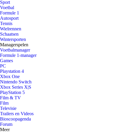
Sport
Voetbal
Formule 1
Autosport
Tennis
Wielrennen
Schaatsen
Wintersporten
Managerspelen
Voetbalmanager
Formule 1-manager
Games
PC
Playstation 4
Xbox One
Nintendo Switch
Xbox Series X|S
PlayStation 5
Film & TV
Film
Televisie
Trailers en Videos
Bioscoopagenda
Forum
Meer