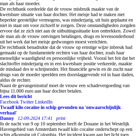
man als haar moeder.
De rechtbank oordeelde dat de vrouw misbruik maakte van de
kwetsbare situatie van haar dochter. Het meisje had te maken met
beperkte geestelijke vermogens, was minderjarig, uit huis geplaatst en
niet in staat om voor zichzelf te zorgen. Deze omstandigheden zorgden
ervoor dat ze zich niet aan de uitbuitingssituatie kon onttrekken. Zowel
de man als de vrouw ontvingen betalingen, drugs en levensonderhoud
uit het werk dat het meisje gedwongen moest verrichten.
De rechtbank benadrukte dat de vrouw op ernstige wijze inbreuk had
gemaakt op de fundamentele rechten van haar dochter, zoals haar
menselijke waardigheid en persoonlijke vrijheid. Vooral het feit dat het
slachtoffer minderjarig en in een kwetsbare positie verkeerde, maakte
de misdaad des te schrijnender. Het financiële gewin en de zucht naar
drugs van de moeder speelden een doorslaggevende rol in haar daden,
aldus de rechter.
Naast de gevangenisstraf moet de vrouw een schadevergoeding van
bijna 11.000 euro aan haar dochter betalen.
Lees dit bericht
Facebook
Twitter
LinkedIn
Twaalf kilo cocaïne in schip gevonden na 'onwaarschijnlijk
verhaal'
Danny
12-09-2024 17:41
print
In de nacht van 9 op 10 september heeft de Douane in het Westelijk
Havengebied van Amsterdam twaalf kilo cocaïne onderschept op een
schip afkomstig uit Colombia. Het incident kwam aan het licht toen