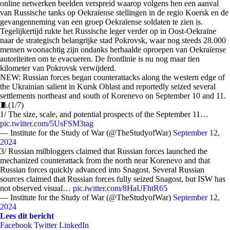
online netwerken beelden verspreid waarop volgens hen een aanval
van Russische tanks op Oekraïense stellingen in de regio Koersk en de
gevangenneming van een groep Oekraïense soldaten te zien is.
Tegelijkertijd rukte het Russische leger verder op in Oost-Oekraïne
naar de strategisch belangrijke stad Pokrovsk, waar nog steeds 28.000
mensen woonachtig zijn ondanks herhaalde oproepen van Oekraïense
autoriteiten om te evacueren. De frontlinie is nu nog maar tien
kilometer van Pokrovsk verwijderd.
NEW: Russian forces began counterattacks along the western edge of
the Ukrainian salient in Kursk Oblast and reportedly seized several
settlements northeast and south of Korenevo on September 10 and 11.
🧵(1/7)
1/ The size, scale, and potential prospects of the September 11…
pic.twitter.com/5UsFSM3tag
— Institute for the Study of War (@TheStudyofWar)
September 12,
2024
3/ Russian milbloggers claimed that Russian forces launched the
mechanized counterattack from the north near Korenevo and that
Russian forces quickly advanced into Snagost. Several Russian
sources claimed that Russian forces fully seized Snagost, but ISW has
not observed visual…
pic.twitter.com/8HaUFhtR65
— Institute for the Study of War (@TheStudyofWar)
September 12,
2024
Lees dit bericht
Facebook
Twitter
LinkedIn