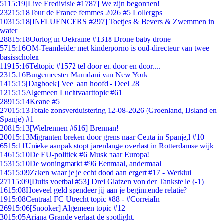
51
15:19
[Live Eredivisie #1787] We zijn begonnen!
232
15:18
Tour de France femmes 2026 #5 Lollergps
103
15:18
[INFLUENCERS #297] Toetjes & Bevers & Zwemmen in
water
288
15:18
Oorlog in Oekraïne #1318 Drone baby drone
57
15:16
OM-Teamleider met kinderporno is oud-directeur van twee
basisscholen
119
15:16
Teltopic #1572 tel door en door en door....
23
15:16
Burgemeester Mamdani van New York
14
15:15
[Dagboek] Veel aan hoofd - Deel 28
12
15:15
Algemeen Luchtvaarttopic #61
289
15:14
Keane #5
270
15:13
Totale zonsverduistering 12-08-2026 (Groenland, IJsland en
Spanje) #1
208
15:13
[Wielrennen #616] Brennan!
200
15:13
Migranten breken door grens naar Ceuta in Spanje,l #10
65
15:11
Unieke aanpak stopt jarenlange overlast in Rotterdamse wijk
146
15:10
De EU-politiek #6 Musk naar Europa!
153
15:10
De woningmarkt #96 Eenmaal, andermaal
145
15:09
Zaken waar je je echt dood aan ergert #17 - Werklui
271
15:09
[Duits voetbal #53] Drei Glatzen von der Tankstelle (-1)
16
15:08
Hoeveel geld spendeer jij aan je beginnende relatie?
19
15:08
Centraal FC Utrecht topic #88 - #CorreiaIn
269
15:06
[Snooker] Algemeen topic #12
30
15:05
Ariana Grande verlaat de spotlight.