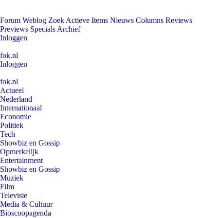
Forum
Weblog
Zoek
Actieve Items
Nieuws
Columns
Reviews
Previews
Specials
Archief
Inloggen
fok.nl
Inloggen
fok.nl
Actueel
Nederland
Internationaal
Economie
Politiek
Tech
Showbiz en Gossip
Opmerkelijk
Entertainment
Showbiz en Gossip
Muziek
Film
Televisie
Media & Cultuur
Bioscoopagenda