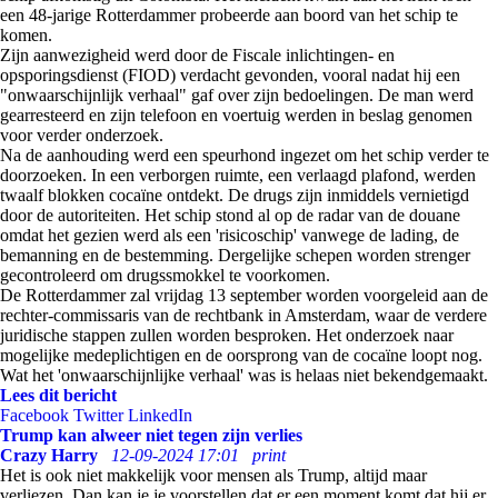
een 48-jarige Rotterdammer probeerde aan boord van het schip te
komen.
Zijn aanwezigheid werd door de Fiscale inlichtingen- en
opsporingsdienst (FIOD) verdacht gevonden, vooral nadat hij een
"onwaarschijnlijk verhaal" gaf over zijn bedoelingen. De man werd
gearresteerd en zijn telefoon en voertuig werden in beslag genomen
voor verder onderzoek.
Na de aanhouding werd een speurhond ingezet om het schip verder te
doorzoeken. In een verborgen ruimte, een verlaagd plafond, werden
twaalf blokken cocaïne ontdekt. De drugs zijn inmiddels vernietigd
door de autoriteiten. Het schip stond al op de radar van de douane
omdat het gezien werd als een 'risicoschip' vanwege de lading, de
bemanning en de bestemming. Dergelijke schepen worden strenger
gecontroleerd om drugssmokkel te voorkomen.
De Rotterdammer zal vrijdag 13 september worden voorgeleid aan de
rechter-commissaris van de rechtbank in Amsterdam, waar de verdere
juridische stappen zullen worden besproken. Het onderzoek naar
mogelijke medeplichtigen en de oorsprong van de cocaïne loopt nog.
Wat het 'onwaarschijnlijke verhaal' was is helaas niet bekendgemaakt.
Lees dit bericht
Facebook
Twitter
LinkedIn
Trump kan alweer niet tegen zijn verlies
Crazy Harry
12-09-2024 17:01
print
Het is ook niet makkelijk voor mensen als Trump, altijd maar
verliezen. Dan kan je je voorstellen dat er een moment komt dat hij er