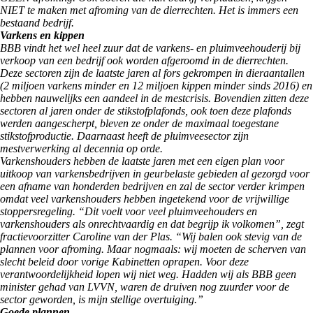
NIET te maken met afroming van de dierrechten. Het is immers een
bestaand bedrijf.
Varkens en kippen
BBB vindt het wel heel zuur dat de varkens- en pluimveehouderij bij
verkoop van een bedrijf ook worden afgeroomd in de dierrechten.
Deze sectoren zijn de laatste jaren al fors gekrompen in dieraantallen
(2 miljoen varkens minder en 12 miljoen kippen minder sinds 2016) en
hebben nauwelijks een aandeel in de mestcrisis. Bovendien zitten deze
sectoren al jaren onder de stikstofplafonds, ook toen deze plafonds
werden aangescherpt, bleven ze onder de maximaal toegestane
stikstofproductie. Daarnaast heeft de pluimveesector zijn
mestverwerking al decennia op orde.
Varkenshouders hebben de laatste jaren met een eigen plan voor
uitkoop van varkensbedrijven in geurbelaste gebieden al gezorgd voor
een afname van honderden bedrijven en zal de sector verder krimpen
omdat veel varkenshouders hebben ingetekend voor de vrijwillige
stoppersregeling. “Dit voelt voor veel pluimveehouders en
varkenshouders als onrechtvaardig en dat begrijp ik volkomen”, zegt
fractievoorzitter Caroline van der Plas. “Wij balen ook stevig van de
plannen voor afroming. Maar nogmaals: wij moeten de scherven van
slecht beleid door vorige Kabinetten oprapen. Voor deze
verantwoordelijkheid lopen wij niet weg. Hadden wij als BBB geen
minister gehad van LVVN, waren de druiven nog zuurder voor de
sector geworden, is mijn stellige overtuiging.”
Goede plannen