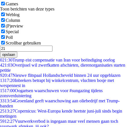
Games
Toon berichten van deze types
Weblog
Column
(P)review
Special
Poll
Scrollbar gebruiken
opslaan
0
21:30
Trump eist compensatie van Iran voor beëindiging oorlog
4
21:03
Overijssel wil zwerfkatten afschieten, dierenorganisaties starten
petitie
9
20:47
Nieuwe flitspaal Hollandscheveld binnen 24 uur opgeblazen
13
17:20
Inbrekers betrapt bij winkelcentrum, vluchten bosje met
wespennest in
15
17:00
Oogartsen waarschuwen voor #sungazing tijdens
zonsverduistering
33
13:54
Groenland geeft waarschuwing aan oliebedrijf met Trump-
banden
25
13:27
Copernicus: West-Europa kende heetste juni-juli sinds begin
metingen
59
12:27
Vuurwerkverbod is ingegaan maar veel mensen gaan toch
vuurwerk afsteken, jij ook?