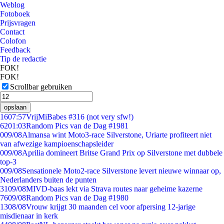
Weblog
Fotoboek
Prijsvragen
Contact
Colofon
Feedback
Tip de redactie
FOK!
FOK!
Scrollbar gebruiken
opslaan
16
07:57
VrijMiBabes #316 (not very sfw!)
62
01:03
Random Pics van de Dag #1981
0
09/08
Almansa wint Moto3-race Silverstone, Uriarte profiteert niet
van afwezige kampioenschapsleider
0
09/08
Aprilia domineert Britse Grand Prix op Silverstone met dubbele
top-3
0
09/08
Sensationele Moto2-race Silverstone levert nieuwe winnaar op,
Nederlanders buiten de punten
31
09/08
MIVD-baas lekt via Strava routes naar geheime kazerne
76
09/08
Random Pics van de Dag #1980
13
08/08
Vrouw krijgt 30 maanden cel voor afpersing 12-jarige
misdienaar in kerk