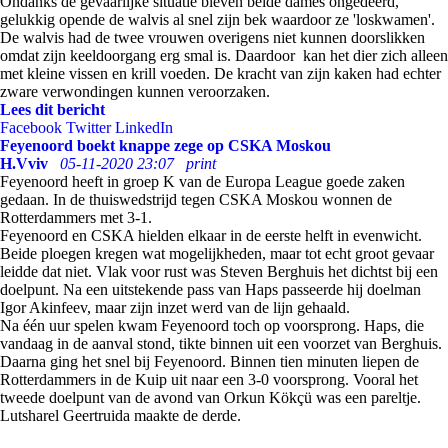
Ondanks de gevaarlijke situatie bleven beide dames ongedeerd,
gelukkig opende de walvis al snel zijn bek waardoor ze 'loskwamen'.
De walvis had de twee vrouwen overigens niet kunnen doorslikken
omdat zijn keeldoorgang erg smal is. Daardoor kan het dier zich alleen
met kleine vissen en krill voeden. De kracht van zijn kaken had echter
zware verwondingen kunnen veroorzaken.
Lees dit bericht
Facebook
Twitter
LinkedIn
Feyenoord boekt knappe zege op CSKA Moskou
H.Vviv
05-11-2020 23:07
print
Feyenoord heeft in groep K van de Europa League goede zaken
gedaan. In de thuiswedstrijd tegen CSKA Moskou wonnen de
Rotterdammers met 3-1.
Feyenoord en CSKA hielden elkaar in de eerste helft in evenwicht.
Beide ploegen kregen wat mogelijkheden, maar tot echt groot gevaar
leidde dat niet. Vlak voor rust was Steven Berghuis het dichtst bij een
doelpunt. Na een uitstekende pass van Haps passeerde hij doelman
Igor Akinfeev, maar zijn inzet werd van de lijn gehaald.
Na één uur spelen kwam Feyenoord toch op voorsprong. Haps, die
vandaag in de aanval stond, tikte binnen uit een voorzet van Berghuis.
Daarna ging het snel bij Feyenoord. Binnen tien minuten liepen de
Rotterdammers in de Kuip uit naar een 3-0 voorsprong. Vooral het
tweede doelpunt van de avond van Orkun Kökçü was een pareltje.
Lutsharel Geertruida maakte de derde.