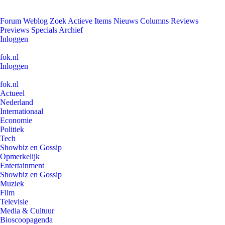
Forum
Weblog
Zoek
Actieve Items
Nieuws
Columns
Reviews
Previews
Specials
Archief
Inloggen
fok.nl
Inloggen
fok.nl
Actueel
Nederland
Internationaal
Economie
Politiek
Tech
Showbiz en Gossip
Opmerkelijk
Entertainment
Showbiz en Gossip
Muziek
Film
Televisie
Media & Cultuur
Bioscoopagenda