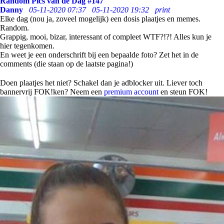
Random Pics van de Dag #147
Danny
05-11-2020 07:37
05-11-2020 19:32
print
Elke dag (nou ja, zoveel mogelijk) een dosis plaatjes en memes.
Random.
Grappig, mooi, bizar, interessant of compleet WTF?!?! Alles kun je
hier tegenkomen.
En weet je een onderschrift bij een bepaalde foto? Zet het in de
comments (die staan op de laatste pagina!)
Doen plaatjes het niet? Schakel dan je adblocker uit. Liever toch
bannervrij FOK!ken? Neem een
premium account
en steun FOK!