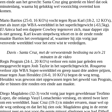
een einde aan het gevecht: Santa Cruz ging gestrekt en bleef dat ook
minutenlang, waarna hij gelukkig wel voorzichtig overeind kon
komen.
Mario Barrios (25-0, 16 KO's) vocht tegen Ryan Karl (18-2, 12 KO's),
met als inzet zijn WBA-wereldtitel in het superlichtgewicht (-63,5kg).
El Azteca
had een dappere Cowboy tegenover zich, maar dapper zijn
is niet genoeg. Karl kwam simpelweg tekort en in de zesde ronde
maakte Barrios het overtuigend af, waarmee hij zijn vorig jaar
veroverde wereldtitel voor het eerst wist te verdedigen.
Davis - Santa Cruz, met de verwoestende beslissing na zo'n 21
minuten in de video
Regis Prograis (24-1, 20 KO's) verloor een ruim jaar geleden een
megagevecht tegen Josh Taylor in het superlichtgewicht.
Rougarou
verloor zijn WBA Super-wereldtitel en greep naast drie andere prijzen,
maar tegen Juan Heraldez (16-0, 10 KO's) begon de weg terug.
Heraldez was gewoon niet opgewassen tegen het geweld van Prograis,
die er binnen drie ronden een einde aan maakte.
Diego Magdaleno (32-3) vocht vorig jaar tegen geweldenaar Teofimo
Lopez, die onlangs Vasyl Lomachenko versloeg, en streed twee keer
om een wereldtitel. Isaac Cruz (19-1) is minder ervaren, maar wel op
de weg omhoog en dat liet hij zien ook: Magdaleno ging in de eerste
minuut neer en nog voor die eerste minuut afgelopen was had
Pitbull