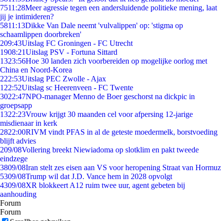
75
11:28
Meer agressie tegen een andersluidende politieke mening, laat
jij je intimideren?
58
11:13
Dikke Van Dale neemt 'vulvalippen' op: 'stigma op
schaamlippen doorbreken'
2
09:43
Uitslag FC Groningen - FC Utrecht
19
08:21
Uitslag PSV - Fortuna Sittard
13
23:56
Hoe 30 landen zich voorbereiden op mogelijke oorlog met
China en Noord-Korea
2
22:53
Uitslag PEC Zwolle - Ajax
1
22:52
Uitslag sc Heerenveen - FC Twente
30
22:47
NPO-manager Menno de Boer geschorst na dickpic in
groepsapp
13
22:23
Vrouw krijgt 30 maanden cel voor afpersing 12-jarige
misdienaar in kerk
28
22:00
RIVM vindt PFAS in al de geteste moedermelk, borstvoeding
blijft advies
2
09/08
Vollering breekt Niewiadoma op slotklim en pakt tweede
eindzege
38
09/08
Iran stelt zes eisen aan VS voor heropening Straat van Hormuz
53
09/08
Trump wil dat J.D. Vance hem in 2028 opvolgt
43
09/08
XR blokkeert A12 ruim twee uur, agent gebeten bij
aanhouding
Forum
Forum