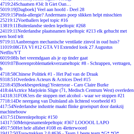
47
19:24
Schaatsen #34: It Giet Oan…
50
19:19
[Dagboek] Veel aan hoofd - Deel 28
29
19:15
Pinda-allergie? Andermans poep slikken helpt misschien
252
19:12
Voetballers lepel topic #16
138
19:11
Buitenlandse steden lepeltopic #268
241
19:11
Nederlandse plaatsnamen lepeltopic #213 elk gehucht met
een bord telt
97
19:11
Aanbrengen mechanische ventilatie zinvol in oud huis?
110
19:08
GTA VI #12 GTA VI Extended look 27 Augustus
Netflix/YT
60
19:08
Is het vreemdgaan als je op tinder gaat
90
19:07
Boerenproblematiekverzameltopic #8 - Schrappen, vertragen,
b
47
18:58
Chinese Politiek #1 - Het Pad van de Draak
93
18:51
Overleden Acteurs & Actrices Deel #15
22
18:45
[Boekbespreking] Yesteryear - Caro Claire Burke
4
18:44
Actrice Marjolein Sligte (71, Medisch Centrum West) overleden
143
18:31
FOK!ers die stoppen met alcohol - waar we stoppen #21
77
18:14
De neergang van Duitsland als lichtend voorbeeld #3
4
17:54
Nederlandse industrie maakt flinke groeispurt door dankzij
machinebouw
43
17:51
Dierenlepeltopic #150
143
17:50
Meisjesnamenlepeltopic #367 LOOOOL LAPO
49
17:50
Het hele alfabet #108 en 4letterwoord
194
17:50
Touwtrekken 2.0 #636 - Team 1 beste team *G* *O*