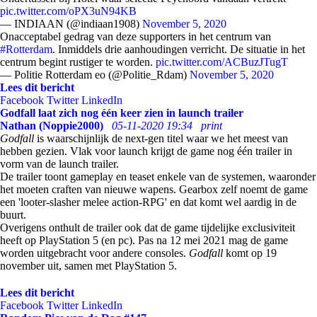
pic.twitter.com/oPX3uN94KB
— INDIAAN (@indiaan1908)
November 5, 2020
Onacceptabel gedrag van deze supporters in het centrum van
#Rotterdam
. Inmiddels drie aanhoudingen verricht. De situatie in het
centrum begint rustiger te worden.
pic.twitter.com/ACBuzJTugT
— Politie Rotterdam eo (@Politie_Rdam)
November 5, 2020
Lees dit bericht
Facebook
Twitter
LinkedIn
Godfall laat zich nog één keer zien in launch trailer
Nathan (Noppie2000)
05-11-2020 19:34
print
Godfall
is waarschijnlijk de next-gen titel waar we het meest van
hebben gezien. Vlak voor launch krijgt de game nog één trailer in
vorm van de launch trailer.
De trailer toont gameplay en teaset enkele van de systemen, waaronder
het moeten craften van nieuwe wapens. Gearbox zelf noemt de game
een 'looter-slasher melee action-RPG' en dat komt wel aardig in de
buurt.
Overigens onthult de trailer ook dat de game tijdelijke exclusiviteit
heeft op PlayStation 5 (en pc). Pas na 12 mei 2021 mag de game
worden uitgebracht voor andere consoles.
Godfall
komt op 19
november uit, samen met PlayStation 5.
Lees dit bericht
Facebook
Twitter
LinkedIn