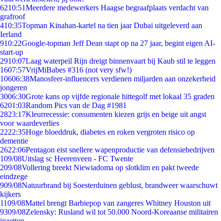
62
10:51
Meerdere medewerkers Haagse begraafplaats verdacht van
grafroof
4
10:35
Topman Kinahan-kartel na tien jaar Dubai uitgeleverd aan
Ierland
9
10:22
Google-topman Jeff Dean stapt op na 27 jaar, begint eigen AI-
start-up
29
10:07
Laag waterpeil Rijn dreigt binnenvaart bij Kaub stil te leggen
16
07:57
VrijMiBabes #316 (not very sfw!)
106
06:38
Manosfeer-influencers verdienen miljarden aan onzekerheid
jongeren
30
06:30
Grote kans op vijfde regionale hittegolf met lokaal 35 graden
62
01:03
Random Pics van de Dag #1981
28
23:17
Kleurrecessie: consumenten kiezen grijs en beige uit angst
voor waardeverlies
22
22:35
Hoge bloeddruk, diabetes en roken vergroten risico op
dementie
26
22:06
Pentagon eist snellere wapenproductie van defensiebedrijven
1
09/08
Uitslag sc Heerenveen - FC Twente
2
09/08
Vollering breekt Niewiadoma op slotklim en pakt tweede
eindzege
9
09/08
Natuurbrand bij Soesterduinen geblust, brandweer waarschuwt
kijkers
11
09/08
Mattel brengt Barbiepop van zangeres Whitney Houston uit
93
09/08
Zelensky: Rusland wil tot 50.000 Noord-Koreaanse militairen
inzetten