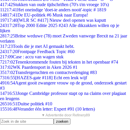
4
17:42
Stukken van oude tijdschriften (70's t/m vroege 10's)
112
17:41
Het oneindige 'doet-ie anders nooit'-topic # 1819
148
17:41
De EU-politiek #6 Musk naar Europa!
197
17:40
[WLR SC #417] Nieuw deel openen was kaputt
243
17:28
Top 2000 Editie 2025 #243 Alle dikzakken willen op je
lijken
28
17:25
Britse weduwe (78) moet Zweden vanwege Brexit na 21 jaar
verlaten
3
17:23
Tools die je met AI gemaakt hebt.
243
17:20
Frontpage Feedback Topic #60
2
17:09
Case : accu van wagen stuk
72
17:02
Tenenkrommende fouten bij teksten in het openbaar #74
3
17:02
WK Paardensport in Aken 2026 #1
35
17:02
Transfergeruchten en contractverlenging #83
73
16:55
[HAZES-gate #118] Echt een leuk wijf
49
16:54
Agent gooit zwangere vrouw op de grond, onderzoek gestart
#3
147
16:53
Jonge Cambridge professor stapt op na claims over plagiaat
en leugens
265
16:51
Duitse politiek #10
155
16:48
Verander één letter: Expert #91 (10 letters)
▼ Advertentie door Refinery89