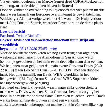
Via een eigen doelpunt van Marcos Senesi deed CSKA Moskou nog
wat terug, maar de drie punten bleven in Rotterdam.
Door de klinkende overwinning is Feyenoord met vier punten uit drie
duels weer kansrijk om Europese overwintering te bewerkstelligen.
Wolfsberger AC, dat vorige week met 4-1 won in De Kuip, verloor
met 1-0 bij Dinamo Zagreb, waardoor Feyenoord op de derde plaats
staat.
Lees dit bericht
Facebook
Twitter
LinkedIn
Bokser Davis deelt verwoestende knockout uit in strijd om
wereldtitels
heywoodu
05-11-2020 23:03
print
Voor de boksliefhebbers keren we nog even terug naar afgelopen
weekeinde, met name in de Alamodome in San Antonio werd
behoorlijk gevochten en het main event deed zijn naam daar eer aan.
We beginnen maar gelijk met dat main event: Gervonta Davis (23-0,
22 KO's) tegen Leo Santa Cruz (37-1, 19 KO's), met een dubbele
inzet. Het ging namelijk om Davis' WBA-wereldtitel in het
lichtgewicht (-61,2kg) én om Santa Cruz' WBA Super-wereldtitel in
het supervedergewicht (-59,0kg).
Het werd een heerlijk gevecht, waarin nauwelijks onderscheid te
maken was. Davis was beter, Santa Cruz was beter en zo ging het
door. In de zesde ronde stond Santa Cruz even te lachen...even. Davis
werkte hem richting de touwen en met een werkelijk
allesverwoestende linkeruppercut maakte
Tank
in één vreselijke klap