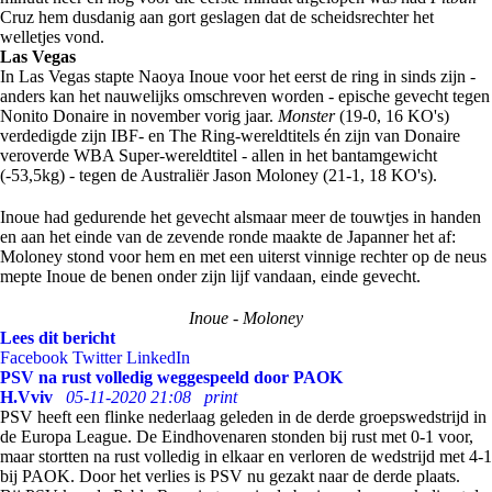
Cruz hem dusdanig aan gort geslagen dat de scheidsrechter het
welletjes vond.
Las Vegas
In Las Vegas stapte Naoya Inoue voor het eerst de ring in sinds zijn -
anders kan het nauwelijks omschreven worden - epische gevecht tegen
Nonito Donaire in november vorig jaar.
Monster
(19-0, 16 KO's)
verdedigde zijn IBF- en The Ring-wereldtitels én zijn van Donaire
veroverde WBA Super-wereldtitel - allen in het bantamgewicht
(-53,5kg) - tegen de Australiër Jason Moloney (21-1, 18 KO's).
Inoue had gedurende het gevecht alsmaar meer de touwtjes in handen
en aan het einde van de zevende ronde maakte de Japanner het af:
Moloney stond voor hem en met een uiterst vinnige rechter op de neus
mepte Inoue de benen onder zijn lijf vandaan, einde gevecht.
Inoue - Moloney
Lees dit bericht
Facebook
Twitter
LinkedIn
PSV na rust volledig weggespeeld door PAOK
H.Vviv
05-11-2020 21:08
print
PSV heeft een flinke nederlaag geleden in de derde groepswedstrijd in
de Europa League. De Eindhovenaren stonden bij rust met 0-1 voor,
maar stortten na rust volledig in elkaar en verloren de wedstrijd met 4-1
bij PAOK. Door het verlies is PSV nu gezakt naar de derde plaats.