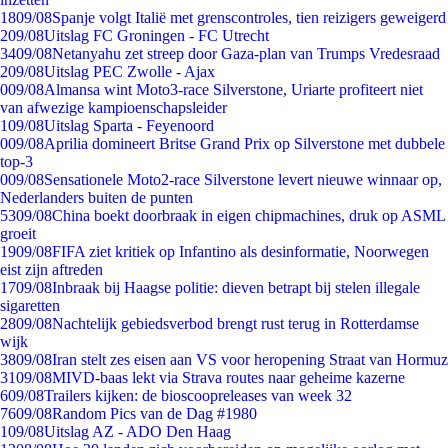
18
09/08
Spanje volgt Italië met grenscontroles, tien reizigers geweigerd
2
09/08
Uitslag FC Groningen - FC Utrecht
34
09/08
Netanyahu zet streep door Gaza-plan van Trumps Vredesraad
2
09/08
Uitslag PEC Zwolle - Ajax
0
09/08
Almansa wint Moto3-race Silverstone, Uriarte profiteert niet
van afwezige kampioenschapsleider
1
09/08
Uitslag Sparta - Feyenoord
0
09/08
Aprilia domineert Britse Grand Prix op Silverstone met dubbele
top-3
0
09/08
Sensationele Moto2-race Silverstone levert nieuwe winnaar op,
Nederlanders buiten de punten
53
09/08
China boekt doorbraak in eigen chipmachines, druk op ASML
groeit
19
09/08
FIFA ziet kritiek op Infantino als desinformatie, Noorwegen
eist zijn aftreden
17
09/08
Inbraak bij Haagse politie: dieven betrapt bij stelen illegale
sigaretten
28
09/08
Nachtelijk gebiedsverbod brengt rust terug in Rotterdamse
wijk
38
09/08
Iran stelt zes eisen aan VS voor heropening Straat van Hormuz
31
09/08
MIVD-baas lekt via Strava routes naar geheime kazerne
6
09/08
Trailers kijken: de bioscoopreleases van week 32
76
09/08
Random Pics van de Dag #1980
1
09/08
Uitslag AZ - ADO Den Haag