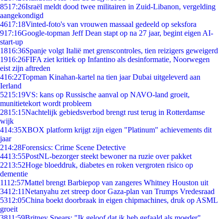
85
17:26
Israël meldt dood twee militairen in Zuid-Libanon, vergelding
aangekondigd
46
17:18
Vinted-foto's van vrouwen massaal gedeeld op seksfora
9
17:16
Google-topman Jeff Dean stapt op na 27 jaar, begint eigen AI-
start-up
18
16:36
Spanje volgt Italië met grenscontroles, tien reizigers geweigerd
19
16:26
FIFA ziet kritiek op Infantino als desinformatie, Noorwegen
eist zijn aftreden
4
16:22
Topman Kinahan-kartel na tien jaar Dubai uitgeleverd aan
Ierland
52
15:19
VS: kans op Russische aanval op NAVO-land groeit,
munitietekort wordt probleem
28
15:15
Nachtelijk gebiedsverbod brengt rust terug in Rotterdamse
wijk
4
14:35
XBOX platform krijgt zijn eigen "Platinum" achievements dit
jaar
2
14:28
Forensics: Crime Scene Detective
44
13:55
PostNL-bezorger steekt bewoner na ruzie over pakket
22
13:52
Hoge bloeddruk, diabetes en roken vergroten risico op
dementie
11
12:57
Mattel brengt Barbiepop van zangeres Whitney Houston uit
34
12:11
Netanyahu zet streep door Gaza-plan van Trumps Vredesraad
53
12:05
China boekt doorbraak in eigen chipmachines, druk op ASML
groeit
38
11:59
Britney Spears: "Ik geloof dat ik heb gefaald als moeder"