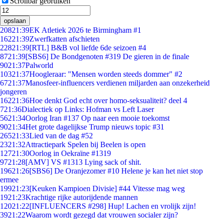
Scrollbar gebruiken
opslaan
208
21:39
EK Atletiek 2026 te Birmingham #1
162
21:39
Zwerfkatten afschieten
228
21:39
[RTL] B&B vol liefde 6de seizoen #4
87
21:39
[SBS6] De Bondgenoten #319 De gieren in de finale
90
21:37
Palworld
103
21:37
Hoogleraar: "Mensen worden steeds dommer" #2
67
21:37
Manosfeer-influencers verdienen miljarden aan onzekerheid
jongeren
162
21:36
Hoe denkt God echt over homo-seksualiteit? deel 4
7
21:36
Dialectiek op Links: Hofman vs Left Laser
56
21:34
Oorlog Iran #137 Op naar een mooie toekomst
90
21:34
Het grote dagelijkse Trump nieuws topic #31
265
21:33
Lied van de dag #52
23
21:32
Attractiepark Spelen bij Beelen is open
127
21:30
Oorlog in Oekraïne #1319
97
21:28
[AMV] VS #1313 Lying sack of shit.
196
21:26
[SBS6] De Oranjezomer #10 Helene je kan het niet stop
ermee
199
21:23
[Keuken Kampioen Divisie] #44 Vitesse mag weg
19
21:23
Krachtige rijke autorijdende mannen
120
21:22
[INFLUENCERS #298] Hup! Lachen en vrolijk zijn!
39
21:22
Waarom wordt gezegd dat vrouwen socialer zijn?