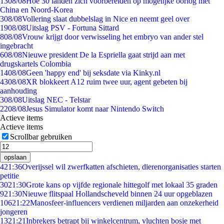
13
08/08
Hoe 30 landen zich voorbereiden op mogelijke oorlog met
China en Noord-Korea
3
08/08
Vollering slaat dubbelslag in Nice en neemt geel over
19
08/08
Uitslag PSV - Fortuna Sittard
8
08/08
Vrouw krijgt door verwisseling het embryo van ander stel
ingebracht
6
08/08
Nieuwe president De la Espriella gaat strijd aan met
drugskartels Colombia
14
08/08
Geen 'happy end' bij seksdate via Kinky.nl
43
08/08
XR blokkeert A12 ruim twee uur, agent gebeten bij
aanhouding
3
08/08
Uitslag NEC - Telstar
22
08/08
Jesus Simulator komt naar Nintendo Switch
Actieve items
Actieve items
Scrollbar gebruiken
opslaan
4
21:36
Overijssel wil zwerfkatten afschieten, dierenorganisaties starten
petitie
30
21:30
Grote kans op vijfde regionale hittegolf met lokaal 35 graden
9
21:30
Nieuwe flitspaal Hollandscheveld binnen 24 uur opgeblazen
106
21:22
Manosfeer-influencers verdienen miljarden aan onzekerheid
jongeren
13
21:21
Inbrekers betrapt bij winkelcentrum, vluchten bosje met