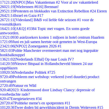
171
21:20
[NPO1]Max Vakantieman #2 Voor al uw vakantieleed
260
21:19
[Wielrennen #616] Brennan!
295
21:19
Protesten en blokkades van Extinction Rebellion #24 Eieren
264
21:14
Israel en Gaza #17
267
21:11
[Videoland] B&B vol liefde 6de seizoen #1 voor de
vooruitkijkers
164
21:10
[AKQ] #3384 Topic met vragen. En soms goede
antwoorden.
135
21:09
30 asielzoekers kosten 1 miljoen in hotel centrum Haarlem
17
21:09
Juni en juli samen heetste ooit gemeten in West-Europa
234
21:06
[NPO2] Zomergasten 2026 #1
58
21:03
Politie Manchester overmeestert man met nog ingepakte
honkbalknuppel
136
21:02
[Nederlands Elftal] Op naar Louis IV?
141
20:59
Nieuwe flitspaal in Hollandscheveld binnen 24 uur
opgeblazen
109
20:56
Nederlandse Politiek #725
97
20:49
Probleem met webshop: verkeerd (veel duurder) product
ontvangen
27
20:49
Natuur en Wild
9
20:48
2023: Kindermoord door Lindsay Clancy: depressie of
voorbedachte rade?
6
20:47
Energietarieven #34
207
20:47
Politieke meme's en spotprenten #11
101
20:36
Twee doden bij geweldsincident in Drents Weiteveen #15