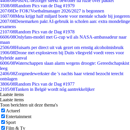
44
08/08
PostNL-bezorger steekt bewoner na ruzie over pakket
35
08/08
Random Pics van de Dag #1979
2
07/08
De FOK!Voetbalmanager 2026/2027 is begonnen
16
07/08
Meta krijgt half miljard boete voor mentale schade bij jongeren
20
07/08
Denemarken pakt AI-gebruik in scholen aan: extra mondelinge
examens
21
07/08
Random Pics van de Dag #1978
66
06/08
Onlyfans-model met G-cup wil als NASA-ambassadeur naar
maan
25
06/08
Huisarts per direct uit vak gezet om ernstig alcoholmisbruik
19
06/08
Drone met explosieven bij Duits vliegveld voedt vrees voor
hybride aanval
60
06/08
Waterschappen slaan alarm wegens droogte: Gereedschapskist
leeg
24
06/08
Zorgmedewerkster die 's nachts haar vriend bezocht terecht
ontslagen
38
06/08
Random Pics van de Dag #1977
21
05/08
Tanken in België wordt nóg aantrekkelijker
Laatste items
Laatste items
Toon berichten uit deze thema's
Actueel
Entertainment
Sport
Film & Tv