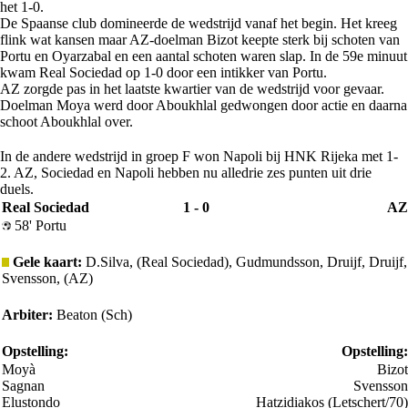
het 1-0.
De Spaanse club domineerde de wedstrijd vanaf het begin. Het kreeg
flink wat kansen maar AZ-doelman Bizot keepte sterk bij schoten van
Portu en Oyarzabal en een aantal schoten waren slap. In de 59e minuut
kwam Real Sociedad op 1-0 door een intikker van Portu.
AZ zorgde pas in het laatste kwartier van de wedstrijd voor gevaar.
Doelman Moya werd door Aboukhlal gedwongen door actie en daarna
schoot Aboukhlal over.
In de andere wedstrijd in groep F won Napoli bij HNK Rijeka met 1-
2. AZ, Sociedad en Napoli hebben nu alledrie zes punten uit drie
duels.
Real Sociedad
1 - 0
AZ
58' Portu
Gele kaart:
D.Silva, (Real Sociedad), Gudmundsson, Druijf, Druijf,
Svensson, (AZ)
Arbiter:
Beaton (Sch)
Opstelling:
Opstelling:
Moyà
Bizot
Sagnan
Svensson
Elustondo
Hatzidiakos (Letschert/70)