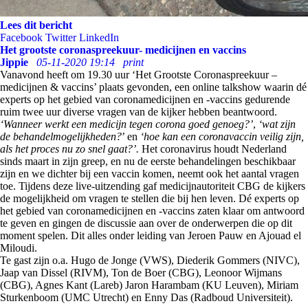
Lees dit bericht
Facebook
Twitter
LinkedIn
Het grootste coronaspreekuur- medicijnen en vaccins
Jippie
05-11-2020 19:14
print
Vanavond heeft om 19.30 uur ‘Het Grootste Coronaspreekuur –
medicijnen & vaccins’ plaats gevonden, een online talkshow waarin dé
experts op het gebied van coronamedicijnen en -vaccins gedurende
ruim twee uur diverse vragen van de kijker hebben beantwoord.
‘Wanneer werkt een medicijn tegen corona goed genoeg?’
,
‘wat zijn
de behandelmogelijkheden?
’ en
‘hoe kan een coronavaccin veilig zijn,
als het proces nu zo snel gaat?’.
Het coronavirus houdt Nederland
sinds maart in zijn greep, en nu de eerste behandelingen beschikbaar
zijn en we dichter bij een vaccin komen, neemt ook het aantal vragen
toe. Tijdens deze live-uitzending gaf medicijnautoriteit CBG de kijkers
de mogelijkheid om vragen te stellen die bij hen leven. Dé experts op
het gebied van coronamedicijnen en -vaccins zaten klaar om antwoord
te geven en gingen de discussie aan over de onderwerpen die op dit
moment spelen. Dit alles onder leiding van Jeroen Pauw en Ajouad el
Miloudi.
Te gast zijn o.a. Hugo de Jonge (VWS), Diederik Gommers (NIVC),
Jaap van Dissel (RIVM), Ton de Boer (CBG), Leonoor Wijmans
(CBG), Agnes Kant (Lareb) Jaron Harambam (KU Leuven), Miriam
Sturkenboom (UMC Utrecht) en Enny Das (Radboud Universiteit).