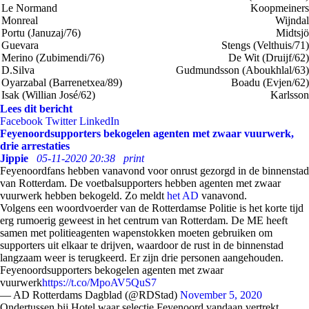
Le Normand
Koopmeiners
Monreal
Wijndal
Portu (Januzaj/76)
Midtsjö
Guevara
Stengs (Velthuis/71)
Merino (Zubimendi/76)
De Wit (Druijf/62)
D.Silva
Gudmundsson (Aboukhlal/63)
Oyarzabal (Barrenetxea/89)
Boadu (Evjen/62)
Isak (Willian José/62)
Karlsson
Lees dit bericht
Facebook
Twitter
LinkedIn
Feyenoordsupporters bekogelen agenten met zwaar vuurwerk,
drie arrestaties
Jippie
05-11-2020 20:38
print
Feyenoordfans hebben vanavond voor onrust gezorgd in de binnenstad
van Rotterdam. De voetbalsupporters hebben agenten met zwaar
vuurwerk hebben bekogeld. Zo meldt
het AD
vanavond.
Volgens een woordvoerder van de Rotterdamse Politie is het korte tijd
erg rumoerig geweest in het centrum van Rotterdam. De ME heeft
samen met politieagenten wapenstokken moeten gebruiken om
supporters uit elkaar te drijven, waardoor de rust in de binnenstad
langzaam weer is terugkeerd. Er zijn drie personen aangehouden.
Feyenoordsupporters bekogelen agenten met zwaar
vuurwerk
https://t.co/MpoAV5QuS7
— AD Rotterdams Dagblad (@RDStad)
November 5, 2020
Ondertussen bij Hotel waar selectie Feyenoord vandaan vertrekt