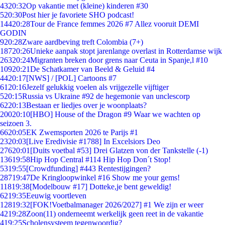
43
20:32
Op vakantie met (kleine) kinderen #30
5
20:30
Post hier je favoriete SHO podcast!
144
20:28
Tour de France femmes 2026 #7 Allez vooruit DEMI
GODIN
9
20:28
Zware aardbeving treft Colombia (7+)
187
20:26
Unieke aanpak stopt jarenlange overlast in Rotterdamse wijk
263
20:24
Migranten breken door grens naar Ceuta in Spanje,l #10
109
20:21
De Schatkamer van Beeld & Geluid #4
44
20:17
[NWS] / [POL] Cartoons #7
61
20:16
Jezelf gelukkig voelen als vrijgezelle vijftiger
5
20:15
Russia vs Ukraine #92 de hegemonie van unclescorp
62
20:13
Bestaan er liedjes over je woonplaats?
200
20:10
[HBO] House of the Dragon #9 Waar we wachten op
seizoen 3.
66
20:05
EK Zwemsporten 2026 te Parijs #1
23
20:03
[Live Eredivisie #1788] In Excelsiors Deo
276
20:01
[Duits voetbal #53] Drei Glatzen von der Tankstelle (-1)
136
19:58
Hip Hop Central #114 Hip Hop Don´t Stop!
53
19:55
[Crowdfunding] #443 Rentestijgingen?
287
19:47
De Kringloopwinkel #16 Show me your gems!
118
19:38
[Modelbouw #17] Dotteke,je bent geweldig!
62
19:35
Eeuwig voortleven
128
19:32
[FOK!Voetbalmanager 2026/2027] #1 We zijn er weer
42
19:28
Zoon(11) onderneemt werkelijk geen reet in de vakantie
4
19:25
Scholensysteem tegenwoordig?