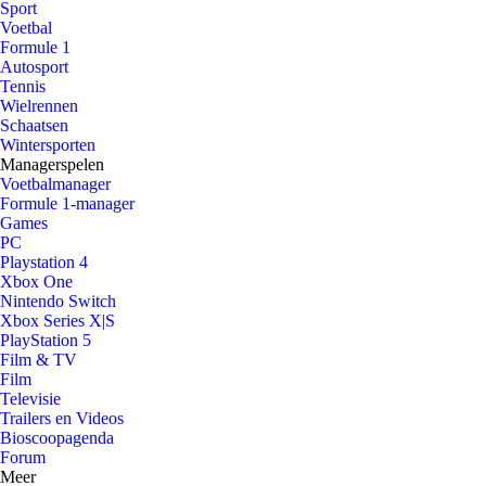
Sport
Voetbal
Formule 1
Autosport
Tennis
Wielrennen
Schaatsen
Wintersporten
Managerspelen
Voetbalmanager
Formule 1-manager
Games
PC
Playstation 4
Xbox One
Nintendo Switch
Xbox Series X|S
PlayStation 5
Film & TV
Film
Televisie
Trailers en Videos
Bioscoopagenda
Forum
Meer