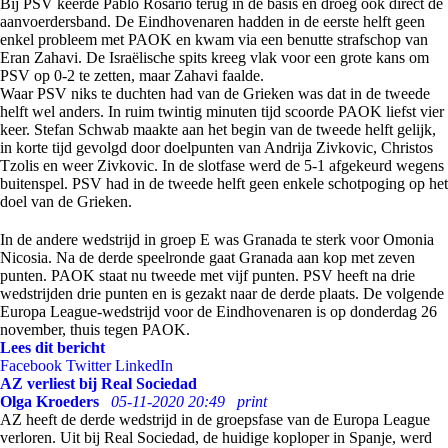
Bij PSV keerde Pablo Rosario terug in de basis en droeg ook direct de
aanvoerdersband. De Eindhovenaren hadden in de eerste helft geen
enkel probleem met PAOK en kwam via een benutte strafschop van
Eran Zahavi. De Israëlische spits kreeg vlak voor een grote kans om
PSV op 0-2 te zetten, maar Zahavi faalde.
Waar PSV niks te duchten had van de Grieken was dat in de tweede
helft wel anders. In ruim twintig minuten tijd scoorde PAOK liefst vier
keer. Stefan Schwab maakte aan het begin van de tweede helft gelijk,
in korte tijd gevolgd door doelpunten van Andrija Zivkovic, Christos
Tzolis en weer Zivkovic. In de slotfase werd de 5-1 afgekeurd wegens
buitenspel. PSV had in de tweede helft geen enkele schotpoging op het
doel van de Grieken.
In de andere wedstrijd in groep E was Granada te sterk voor Omonia
Nicosia. Na de derde speelronde gaat Granada aan kop met zeven
punten. PAOK staat nu tweede met vijf punten. PSV heeft na drie
wedstrijden drie punten en is gezakt naar de derde plaats. De volgende
Europa League-wedstrijd voor de Eindhovenaren is op donderdag 26
november, thuis tegen PAOK.
Lees dit bericht
Facebook
Twitter
LinkedIn
AZ verliest bij Real Sociedad
Olga Kroeders
05-11-2020 20:49
print
AZ heeft de derde wedstrijd in de groepsfase van de Europa League
verloren. Uit bij Real Sociedad, de huidige koploper in Spanje, werd