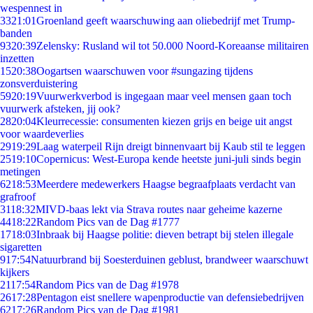
wespennest in
33
21:01
Groenland geeft waarschuwing aan oliebedrijf met Trump-
banden
93
20:39
Zelensky: Rusland wil tot 50.000 Noord-Koreaanse militairen
inzetten
15
20:38
Oogartsen waarschuwen voor #sungazing tijdens
zonsverduistering
59
20:19
Vuurwerkverbod is ingegaan maar veel mensen gaan toch
vuurwerk afsteken, jij ook?
28
20:04
Kleurrecessie: consumenten kiezen grijs en beige uit angst
voor waardeverlies
29
19:29
Laag waterpeil Rijn dreigt binnenvaart bij Kaub stil te leggen
25
19:10
Copernicus: West-Europa kende heetste juni-juli sinds begin
metingen
62
18:53
Meerdere medewerkers Haagse begraafplaats verdacht van
grafroof
31
18:32
MIVD-baas lekt via Strava routes naar geheime kazerne
44
18:22
Random Pics van de Dag #1777
17
18:03
Inbraak bij Haagse politie: dieven betrapt bij stelen illegale
sigaretten
9
17:54
Natuurbrand bij Soesterduinen geblust, brandweer waarschuwt
kijkers
21
17:54
Random Pics van de Dag #1978
26
17:28
Pentagon eist snellere wapenproductie van defensiebedrijven
62
17:26
Random Pics van de Dag #1981