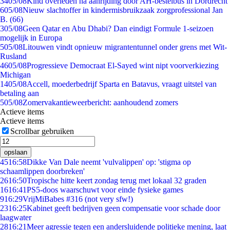
34
05/08
Kind overleden na aanrijding door AH-bestelbus in Dordrecht
6
05/08
Nieuw slachtoffer in kindermisbruikzaak zorgprofessional Jan
B. (66)
3
05/08
Geen Qatar en Abu Dhabi? Dan eindigt Formule 1-seizoen
mogelijk in Europa
5
05/08
Litouwen vindt opnieuw migrantentunnel onder grens met Wit-
Rusland
46
05/08
Progressieve Democraat El-Sayed wint nipt voorverkiezing
Michigan
14
05/08
Accell, moederbedrijf Sparta en Batavus, vraagt uitstel van
betaling aan
5
05/08
Zomervakantieweerbericht: aanhoudend zomers
Actieve items
Actieve items
Scrollbar gebruiken
opslaan
45
16:58
Dikke Van Dale neemt 'vulvalippen' op: 'stigma op
schaamlippen doorbreken'
26
16:50
Tropische hitte keert zondag terug met lokaal 32 graden
16
16:41
PS5-doos waarschuwt voor einde fysieke games
9
16:29
VrijMiBabes #316 (not very sfw!)
23
16:25
Kabinet geeft bedrijven geen compensatie voor schade door
laagwater
28
16:21
Meer agressie tegen een andersluidende politieke mening, laat