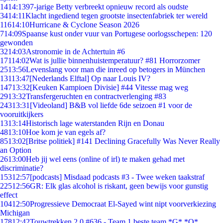
14
14:13
97-jarige Betty verbreekt opnieuw record als oudste
34
14:11
Klacht ingediend tegen grootste insectenfabriek ter wereld
116
14:10
Hurricane & Cyclone Season 2026
7
14:09
Spaanse kust onder vuur van Portugese oorlogsschepen: 120
gewonden
32
14:03
Astronomie in de Achtertuin #6
171
14:02
Wat is jullie binnenhuistemperatuur? #81 Horrorzomer
25
13:56
Levenslang voor man die inreed op betogers in München
131
13:47
[Nederlands Elftal] Op naar Louis IV?
147
13:32
[Keuken Kampioen Divisie] #44 Vitesse mag weg
29
13:32
Transfergeruchten en contractverlenging #83
243
13:31
[Videoland] B&B vol liefde 6de seizoen #1 voor de
vooruitkijkers
13
13:14
Historisch lage waterstanden Rijn en Donau
48
13:10
Hoe kom je van egels af?
85
13:02
[Britse politiek] #141 Declining Gracefully Was Never Really
an Option
26
13:00
Heb jij wel eens (online of irl) te maken gehad met
discriminatie?
153
12:57
[podcasts] Misdaad podcasts #3 - Twee weken taakstraf
225
12:56
GR: Elk glas alcohol is riskant, geen bewijs voor gunstig
effect
104
12:50
Progressieve Democraat El-Sayed wint nipt voorverkiezing
Michigan
178
12:42
Touwtrekken 2.0 #636 - Team 1 beste team *G* *O*