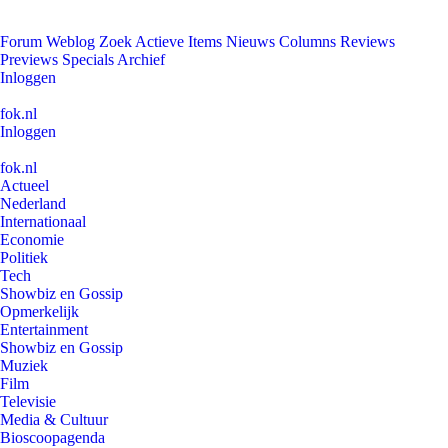
Forum
Weblog
Zoek
Actieve Items
Nieuws
Columns
Reviews
Previews
Specials
Archief
Inloggen
fok.nl
Inloggen
fok.nl
Actueel
Nederland
Internationaal
Economie
Politiek
Tech
Showbiz en Gossip
Opmerkelijk
Entertainment
Showbiz en Gossip
Muziek
Film
Televisie
Media & Cultuur
Bioscoopagenda