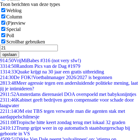
Toon berichten van deze types
Weblog
Column
(P)review
Special
Poll
Scrollbar gebruiken
opslaan
9
14:50
VrijMiBabes #316 (not very sfw!)
33
14:50
Random Pics van de Dag #1979
13
14:33
Quake krijgt na 30 jaar een gratis uitbreiding
2
14:30
De FOK!Voetbalmanager 2026/2027 is begonnen
28
13:48
Meer agressie tegen een andersluidende politieke mening, laat
jij je intimideren?
29
11:52
Amsterdams dierenasiel DOA overspoeld met babykonijntjes
23
11:46
Kabinet geeft bedrijven geen compensatie voor schade door
laagwater
22
11:14
OM eist TBS tegen verwarde man die agenten stak met
aardappelschilmesje
26
11:08
Tropische hitte keert zondag terug met lokaal 32 graden
24
10:12
Trump grijpt weer in op automatisch staatsburgerschap bij
geboorte in VS
45
09:51
Dikke Van Dale neemt 'vulvalippen' op: 'stigma op