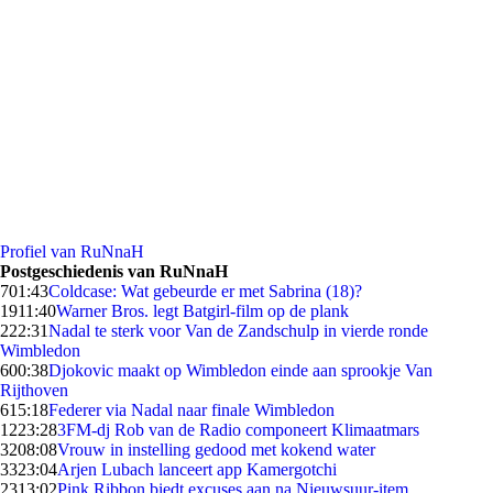
Profiel van RuNnaH
Postgeschiedenis van RuNnaH
7
01:43
Coldcase: Wat gebeurde er met Sabrina (18)?
19
11:40
Warner Bros. legt Batgirl-film op de plank
2
22:31
Nadal te sterk voor Van de Zandschulp in vierde ronde
Wimbledon
6
00:38
Djokovic maakt op Wimbledon einde aan sprookje Van
Rijthoven
6
15:18
Federer via Nadal naar finale Wimbledon
12
23:28
3FM-dj Rob van de Radio componeert Klimaatmars
32
08:08
Vrouw in instelling gedood met kokend water
33
23:04
Arjen Lubach lanceert app Kamergotchi
23
13:02
Pink Ribbon biedt excuses aan na Nieuwsuur-item