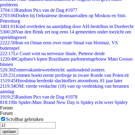
probleem
37
04:13
Random Pics van de Dag #1977
27
03:06
Doden bij Oekraïense droneaanvallen op Moskou en Sint-
Petersburg
34
01:01
Kind overleden na aanrijding door AH-bestelbus in Dordrecht
53
00:28
Van den Brink zet nog eens 14 gemeenten onder toezicht om
spreidingswet
22
22:50
Iran en Oman eens over route Straat van Hormuz, VS
buitenspel
2
22:17
Le Court wint na nerveuze finale, Pieterse derde
12
20:48
Capibara's lopen Braziliaans parlementsgebouw Mato Grosso
binnen
5
20:30
Zomervakantieweerbericht: aanhoudend zomers
1
20:21
Lemmen boekt eerste profzege in zware Ronde van Polen-rit
15
19:45
Hiroshima herdenkt slachtoffers atoombom, 81 jaar later
21
19:34
OM: vierde verdachte (18) vast op verdenking van beramen
aanslag
19
19:25
Random Pics van de Dag #1978
8
18:19
In Spider-Man: Brand New Day is Spidey echt weer Spidey
Forum
Forum
Scrollbar gebruiken
opslaan