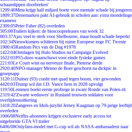
schaamlippen doorbreken'
12
09:40
Meta krijgt half miljard boete voor mentale schade bij jongeren
18
09:37
Denemarken pakt AI-gebruik in scholen aan: extra mondelinge
examens
23
09:05
Peter Faber (82) overleden
5
05:00
Trailers kijken: de bioscoopreleases van week 32
0
03:37
Ajax veel te sterk voor Shelbourne, maar houdt schade beperkt
1
02:34
Nieuwkomers schitteren bij ruime Europese zege FC Twente
19
00:45
Random Pics van de Dag #1978
14
22:04
Ontslagen bij Halo Studios na Campaign Evolved
16
22:01
PS5-doos waarschuwt voor einde fysieke games
2
21:03
Le Court wint na nerveuze finale, Pieterse derde
29
20:40
NPO-manager Menno de Boer geschorst na dickpic in
groepsapp
31
20:11
Duitser (93) crasht met quad tegen boom, vier gewonden
44
20:03
Trump wil dat J.D. Vance hem in 2028 opvolgt
1
19:50
Lemmen boekt eerste profzege in zware Ronde van Polen-rit
23
19:42
'Zwarte weduwes' in Rusland trouwen soldaten voor
overlijdensuitkering
14
18:20
Zangeres en Idols-jurylid Jerney Kaagman op 79-jarige leeftijd
overleden
10
06/08
Netflix-abonnees krijgen exclusieve early access tot
uitgebreide GTA VI trailer
64
06/08
Onlyfans-model met G-cup wil als NASA-ambassadeur naar
maan