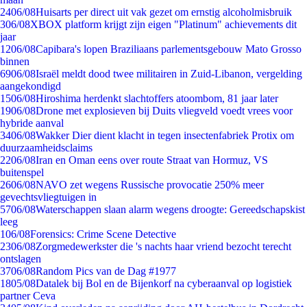
24
06/08
Huisarts per direct uit vak gezet om ernstig alcoholmisbruik
3
06/08
XBOX platform krijgt zijn eigen "Platinum" achievements dit
jaar
12
06/08
Capibara's lopen Braziliaans parlementsgebouw Mato Grosso
binnen
69
06/08
Israël meldt dood twee militairen in Zuid-Libanon, vergelding
aangekondigd
15
06/08
Hiroshima herdenkt slachtoffers atoombom, 81 jaar later
19
06/08
Drone met explosieven bij Duits vliegveld voedt vrees voor
hybride aanval
34
06/08
Wakker Dier dient klacht in tegen insectenfabriek Protix om
duurzaamheidsclaims
22
06/08
Iran en Oman eens over route Straat van Hormuz, VS
buitenspel
26
06/08
NAVO zet wegens Russische provocatie 250% meer
gevechtsvliegtuigen in
57
06/08
Waterschappen slaan alarm wegens droogte: Gereedschapskist
leeg
1
06/08
Forensics: Crime Scene Detective
23
06/08
Zorgmedewerkster die 's nachts haar vriend bezocht terecht
ontslagen
37
06/08
Random Pics van de Dag #1977
18
05/08
Datalek bij Bol en de Bijenkorf na cyberaanval op logistiek
partner Ceva