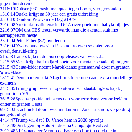
jij je intimideren?
31
16:19
Duitser (93) crasht met quad tegen boom, vier gewonden
13
16:14
Quake krijgt na 30 jaar een gratis uitbreiding
33
16:10
Random Pics van de Dag #1979
29
16:08
Amsterdams dierenasiel DOA overspoeld met babykonijntjes
22
16:07
OM eist TBS tegen verwarde man die agenten stak met
aardappelschilmesje
23
16:04
Peter Faber (82) overleden
23
16:04
'Zwarte weduwes' in Rusland trouwen soldaten voor
overlijdensuitkering
5
15:58
Trailers kijken: de bioscoopreleases van week 32
12
15:55
Meta krijgt half miljard boete voor mentale schade bij jongeren
32
15:43
Ceuta-leider noemt Marokkaanse grensaanval door migranten
'gruweldaad'
18
15:41
Denemarken pakt AI-gebruik in scholen aan: extra mondelinge
examens
24
15:35
Trump grijpt weer in op automatisch staatsburgerschap bij
geboorte in VS
36
15:28
Spaanse politie: minstens tien voor terrorisme veroordeelden
onder migranten Ceuta
69
15:03
Israël meldt dood twee militairen in Zuid-Libanon, vergelding
aangekondigd
44
14:47
Trump wil dat J.D. Vance hem in 2028 opvolgt
14
13:49
Ontslagen bij Halo Studios na Campaign Evolved
29
13:48
NPO-manager Menno de Boer geschorst na dickpic in