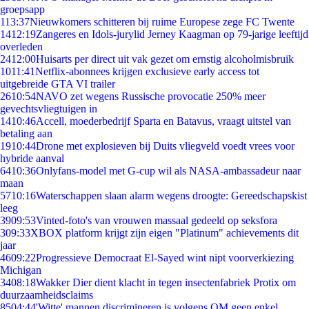
groepsapp
1
13:37
Nieuwkomers schitteren bij ruime Europese zege FC Twente
14
12:19
Zangeres en Idols-jurylid Jerney Kaagman op 79-jarige leeftijd
overleden
24
12:00
Huisarts per direct uit vak gezet om ernstig alcoholmisbruik
10
11:41
Netflix-abonnees krijgen exclusieve early access tot
uitgebreide GTA VI trailer
26
10:54
NAVO zet wegens Russische provocatie 250% meer
gevechtsvliegtuigen in
14
10:46
Accell, moederbedrijf Sparta en Batavus, vraagt uitstel van
betaling aan
19
10:44
Drone met explosieven bij Duits vliegveld voedt vrees voor
hybride aanval
64
10:36
Onlyfans-model met G-cup wil als NASA-ambassadeur naar
maan
57
10:16
Waterschappen slaan alarm wegens droogte: Gereedschapskist
leeg
39
09:53
Vinted-foto's van vrouwen massaal gedeeld op seksfora
3
09:33
XBOX platform krijgt zijn eigen "Platinum" achievements dit
jaar
46
09:22
Progressieve Democraat El-Sayed wint nipt voorverkiezing
Michigan
34
08:18
Wakker Dier dient klacht in tegen insectenfabriek Protix om
duurzaamheidsclaims
85
04:44
'Witte' mannen discrimineren is volgens OM geen enkel