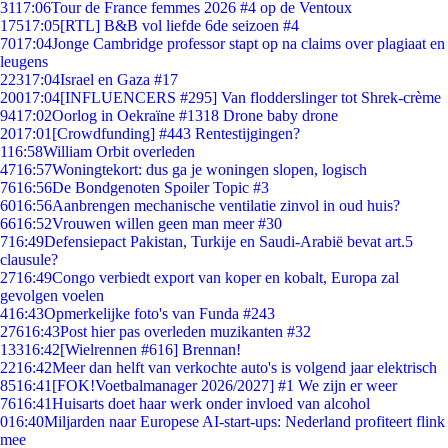
31
17:06
Tour de France femmes 2026 #4 op de Ventoux
175
17:05
[RTL] B&B vol liefde 6de seizoen #4
70
17:04
Jonge Cambridge professor stapt op na claims over plagiaat en
leugens
223
17:04
Israel en Gaza #17
200
17:04
[INFLUENCERS #295] Van flodderslinger tot Shrek-crème
94
17:02
Oorlog in Oekraïne #1318 Drone baby drone
20
17:01
[Crowdfunding] #443 Rentestijgingen?
1
16:58
William Orbit overleden
47
16:57
Woningtekort: dus ga je woningen slopen, logisch
76
16:56
De Bondgenoten Spoiler Topic #3
60
16:56
Aanbrengen mechanische ventilatie zinvol in oud huis?
66
16:52
Vrouwen willen geen man meer #30
7
16:49
Defensiepact Pakistan, Turkije en Saudi-Arabië bevat art.5
clausule?
27
16:49
Congo verbiedt export van koper en kobalt, Europa zal
gevolgen voelen
4
16:43
Opmerkelijke foto's van Funda #243
276
16:43
Post hier pas overleden muzikanten #32
133
16:42
[Wielrennen #616] Brennan!
22
16:42
Meer dan helft van verkochte auto's is volgend jaar elektrisch
85
16:41
[FOK!Voetbalmanager 2026/2027] #1 We zijn er weer
76
16:41
Huisarts doet haar werk onder invloed van alcohol
0
16:40
Miljarden naar Europese AI-start-ups: Nederland profiteert flink
mee