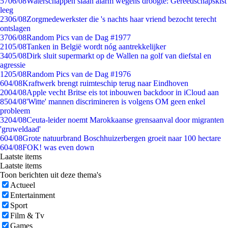
57
06/08
Waterschappen slaan alarm wegens droogte: Gereedschapskist
leeg
23
06/08
Zorgmedewerkster die 's nachts haar vriend bezocht terecht
ontslagen
37
06/08
Random Pics van de Dag #1977
21
05/08
Tanken in België wordt nóg aantrekkelijker
34
05/08
Dirk sluit supermarkt op de Wallen na golf van diefstal en
agressie
12
05/08
Random Pics van de Dag #1976
6
04/08
Kraftwerk brengt ruimteschip terug naar Eindhoven
20
04/08
Apple vecht Britse eis tot inbouwen backdoor in iCloud aan
85
04/08
'Witte' mannen discrimineren is volgens OM geen enkel
probleem
32
04/08
Ceuta-leider noemt Marokkaanse grensaanval door migranten
'gruweldaad'
6
04/08
Grote natuurbrand Boschhuizerbergen groeit naar 100 hectare
6
04/08
FOK! was even down
Laatste items
Laatste items
Toon berichten uit deze thema's
Actueel
Entertainment
Sport
Film & Tv
Games