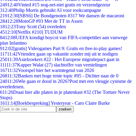
249
12:40
Vinted #15 nog-net-niet gratis en verzendgezeur
3
12:40
Philip Morris gebruikt AI voor rookcampagne
219
12:30
[SBS6] De Bondgenoten #317 We dansen de macaroni
284
12:28
MotoGP #93 Met de TT in Assen
18
12:23
Tony Scott (54) overleden
45
12:10
[Netflix #210] TUDUM
84
12:08
UEFA kondigt boycot van FIFA-competities aan vanwege
plan Infantino
9
12:02
[gratis] Videogames Part 9: Gratis en free-to-play games!
117
11:42
Vrienden gaan op vakantie zonder mij uit te nodigen
250
11:39
Asielzoekers #22 : Het Europese migratiepact gaat in
111
11:37
Kapper Walat (27) slachtoffer van vernielingen
167
11:32
Voorspel hier het warmtegetal van 2026
268
11:32
Banken met hoge rente topic #95 - Dichter naar de 0
240
11:26
Wie gaan er dood in 2026?Post met een vleugje cynisme de
overledenen.
6
11:26
Draai hier alle platen in je platenkast #32 (The Torture Never
Stops)
16
11:14
[Boekbespreking] Yesteryear - Caro Claire Burke