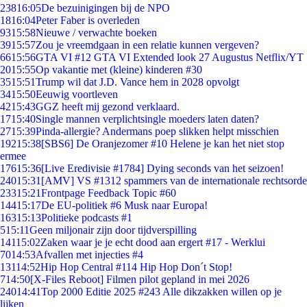
238
16:05
De bezuinigingen bij de NPO
18
16:04
Peter Faber is overleden
93
15:58
Nieuwe / verwachte boeken
39
15:57
Zou je vreemdgaan in een relatie kunnen vergeven?
66
15:56
GTA VI #12 GTA VI Extended look 27 Augustus Netflix/YT
20
15:55
Op vakantie met (kleine) kinderen #30
35
15:51
Trump wil dat J.D. Vance hem in 2028 opvolgt
34
15:50
Eeuwig voortleven
42
15:43
GGZ heeft mij gezond verklaard.
17
15:40
Single mannen verplichtsingle moeders laten daten?
27
15:39
Pinda-allergie? Andermans poep slikken helpt misschien
192
15:38
[SBS6] De Oranjezomer #10 Helene je kan het niet stop
ermee
176
15:36
[Live Eredivisie #1784] Dying seconds van het seizoen!
240
15:31
[AMV] VS #1312 spammers van de internationale rechtsorde
233
15:21
Frontpage Feedback Topic #60
144
15:17
De EU-politiek #6 Musk naar Europa!
163
15:13
Politieke podcasts #1
5
15:11
Geen miljonair zijn door tijdverspilling
141
15:02
Zaken waar je je echt dood aan ergert #17 - Werklui
70
14:53
Afvallen met injecties #4
131
14:52
Hip Hop Central #114 Hip Hop Don´t Stop!
7
14:50
[X-Files Reboot] Filmen pilot gepland in mei 2026
240
14:41
Top 2000 Editie 2025 #243 Alle dikzakken willen op je
lijken