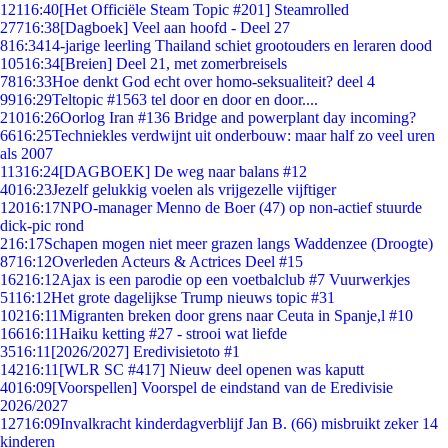
121
16:40
[Het Officiële Steam Topic #201] Steamrolled
277
16:38
[Dagboek] Veel aan hoofd - Deel 27
8
16:34
14-jarige leerling Thailand schiet grootouders en leraren dood
105
16:34
[Breien] Deel 21, met zomerbreisels
78
16:33
Hoe denkt God echt over homo-seksualiteit? deel 4
99
16:29
Teltopic #1563 tel door en door en door....
210
16:26
Oorlog Iran #136 Bridge and powerplant day incoming?
66
16:25
Techniekles verdwijnt uit onderbouw: maar half zo veel uren
als 2007
113
16:24
[DAGBOEK] De weg naar balans #12
40
16:23
Jezelf gelukkig voelen als vrijgezelle vijftiger
120
16:17
NPO-manager Menno de Boer (47) op non-actief stuurde
dick-pic rond
2
16:17
Schapen mogen niet meer grazen langs Waddenzee (Droogte)
87
16:12
Overleden Acteurs & Actrices Deel #15
162
16:12
Ajax is een parodie op een voetbalclub #7 Vuurwerkjes
51
16:12
Het grote dagelijkse Trump nieuws topic #31
102
16:11
Migranten breken door grens naar Ceuta in Spanje,l #10
166
16:11
Haiku ketting #27 - strooi wat liefde
35
16:11
[2026/2027] Eredivisietoto #1
142
16:11
[WLR SC #417] Nieuw deel openen was kaputt
40
16:09
[Voorspellen] Voorspel de eindstand van de Eredivisie
2026/2027
127
16:09
Invalkracht kinderdagverblijf Jan B. (66) misbruikt zeker 14
kinderen