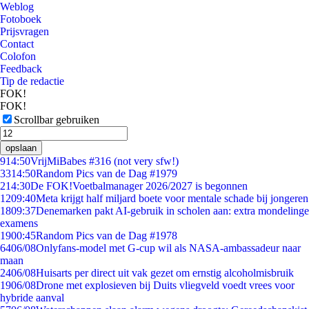
Weblog
Fotoboek
Prijsvragen
Contact
Colofon
Feedback
Tip de redactie
FOK!
FOK!
Scrollbar gebruiken
opslaan
9
14:50
VrijMiBabes #316 (not very sfw!)
33
14:50
Random Pics van de Dag #1979
2
14:30
De FOK!Voetbalmanager 2026/2027 is begonnen
12
09:40
Meta krijgt half miljard boete voor mentale schade bij jongeren
18
09:37
Denemarken pakt AI-gebruik in scholen aan: extra mondelinge
examens
19
00:45
Random Pics van de Dag #1978
64
06/08
Onlyfans-model met G-cup wil als NASA-ambassadeur naar
maan
24
06/08
Huisarts per direct uit vak gezet om ernstig alcoholmisbruik
19
06/08
Drone met explosieven bij Duits vliegveld voedt vrees voor
hybride aanval