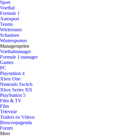
Sport
Voetbal
Formule 1
Autosport
Tennis
Wielrennen
Schaatsen
Wintersporten
Managerspelen
Voetbalmanager
Formule 1-manager
Games
PC
Playstation 4
Xbox One
Nintendo Switch
Xbox Series X|S
PlayStation 5
Film & TV
Film
Televisie
Trailers en Videos
Bioscoopagenda
Forum
Meer