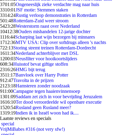
37
01:05
Ongeneeslijk zieke verdachte mag naar huis
33
10:01
JSF motie: Stemmen staken
33
14:24
Rustig verloop demonstraties in Rotterdam
5
01:48
Rotterdam-Zuid weer stroom
54
23:28
Westerstorm raast over Nederland
104
12:38
Ouders mishandelen 12-jarige dochter
11
16:44
Scharping laat wijn bezorgen bij minnares
17
12:36
MTV USA: Clip over softdrugs alleen 's nachts
7
22:13
Storing stremt treinen Rotterdam-Dordrecht
16
11:34
Nederland achterblijver met DSL
12
00:03
Neusfilter voor hooikoortslijders
6
08:34
Huisstof bevat giftige stoffen
23
16:26
HMG bijt terug
35
11:17
Banvloek over Harry Potter
9
12:47
Travolta in de prijzen
21
23:18
Hamsteren zonder noodzaak
9
11:00
Campagne tegen haaienvinnensoep
13
01:09
Saddam zet zich in voor bevrijding Jeruzalem
16
16:10
Ter dood veroordeelde wil openbare executie
15
20:54
Rusland geen Rusland meer?
13
19:19
Indien ik in Israël woon had ik....
Laatste reviews en specials
special
VrijMiBabes #316 (not very sfw!)
special