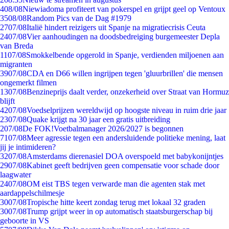
4
08/08
Niewiadoma profiteert van pokerspel en grijpt geel op Ventoux
35
08/08
Random Pics van de Dag #1979
27
07/08
Italië hindert reizigers uit Spanje na migratiecrisis Ceuta
24
07/08
Vier aanhoudingen na doodsbedreiging burgemeester Depla
van Breda
11
07/08
Smokkelbende opgerold in Spanje, verdienden miljoenen aan
migranten
39
07/08
CDA en D66 willen ingrijpen tegen 'gluurbrillen' die mensen
ongemerkt filmen
13
07/08
Benzineprijs daalt verder, onzekerheid over Straat van Hormuz
blijft
42
07/08
Voedselprijzen wereldwijd op hoogste niveau in ruim drie jaar
23
07/08
Quake krijgt na 30 jaar een gratis uitbreiding
2
07/08
De FOK!Voetbalmanager 2026/2027 is begonnen
71
07/08
Meer agressie tegen een andersluidende politieke mening, laat
jij je intimideren?
32
07/08
Amsterdams dierenasiel DOA overspoeld met babykonijntjes
29
07/08
Kabinet geeft bedrijven geen compensatie voor schade door
laagwater
24
07/08
OM eist TBS tegen verwarde man die agenten stak met
aardappelschilmesje
30
07/08
Tropische hitte keert zondag terug met lokaal 32 graden
30
07/08
Trump grijpt weer in op automatisch staatsburgerschap bij
geboorte in VS