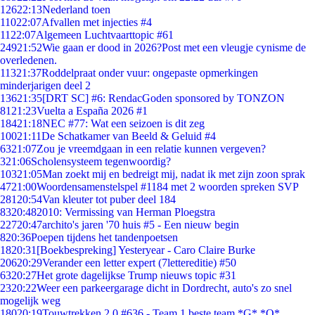
126
22:13
Nederland toen
110
22:07
Afvallen met injecties #4
11
22:07
Algemeen Luchtvaarttopic #61
249
21:52
Wie gaan er dood in 2026?Post met een vleugje cynisme de
overledenen.
113
21:37
Roddelpraat onder vuur: ongepaste opmerkingen
minderjarigen deel 2
136
21:35
[DRT SC] #6: RendacGoden sponsored by TONZON
81
21:23
Vuelta a España 2026 #1
184
21:18
NEC #77: Wat een seizoen is dit zeg
100
21:11
De Schatkamer van Beeld & Geluid #4
63
21:07
Zou je vreemdgaan in een relatie kunnen vergeven?
3
21:06
Scholensysteem tegenwoordig?
103
21:05
Man zoekt mij en bedreigt mij, nadat ik met zijn zoon sprak
47
21:00
Woordensamenstelspel #1184 met 2 woorden spreken SVP
281
20:54
Van kleuter tot puber deel 184
83
20:48
2010: Vermissing van Herman Ploegstra
227
20:47
archito's jaren '70 huis #5 - Een nieuw begin
8
20:36
Poepen tijdens het tandenpoetsen
18
20:31
[Boekbespreking] Yesteryear - Caro Claire Burke
206
20:29
Verander een letter expert (7lettereditie) #50
63
20:27
Het grote dagelijkse Trump nieuws topic #31
23
20:22
Weer een parkeergarage dicht in Dordrecht, auto's zo snel
mogelijk weg
180
20:19
Touwtrekken 2.0 #636 - Team 1 beste team *G* *O*