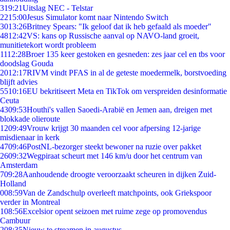
3
19:21
Uitslag NEC - Telstar
22
15:00
Jesus Simulator komt naar Nintendo Switch
30
13:26
Britney Spears: "Ik geloof dat ik heb gefaald als moeder"
48
12:42
VS: kans op Russische aanval op NAVO-land groeit,
munitietekort wordt probleem
11
12:28
Broer 135 keer gestoken en gesneden: zes jaar cel en tbs voor
doodslag Gouda
20
12:17
RIVM vindt PFAS in al de geteste moedermelk, borstvoeding
blijft advies
55
10:16
EU bekritiseert Meta en TikTok om verspreiden desinformatie
Ceuta
43
09:53
Houthi's vallen Saoedi-Arabië en Jemen aan, dreigen met
blokkade olieroute
12
09:49
Vrouw krijgt 30 maanden cel voor afpersing 12-jarige
misdienaar in kerk
47
09:46
PostNL-bezorger steekt bewoner na ruzie over pakket
26
09:32
Wegpiraat scheurt met 146 km/u door het centrum van
Amsterdam
7
09:28
Aanhoudende droogte veroorzaakt scheuren in dijken Zuid-
Holland
0
08:59
Van de Zandschulp overleeft matchpoints, ook Griekspoor
verder in Montreal
1
08:56
Excelsior opent seizoen met ruime zege op promovendus
Cambuur
2
08:35
Nieuw te streamen in augustus