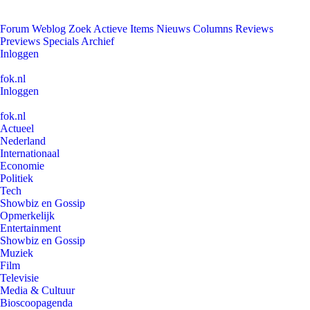
Forum
Weblog
Zoek
Actieve Items
Nieuws
Columns
Reviews
Previews
Specials
Archief
Inloggen
fok.nl
Inloggen
fok.nl
Actueel
Nederland
Internationaal
Economie
Politiek
Tech
Showbiz en Gossip
Opmerkelijk
Entertainment
Showbiz en Gossip
Muziek
Film
Televisie
Media & Cultuur
Bioscoopagenda