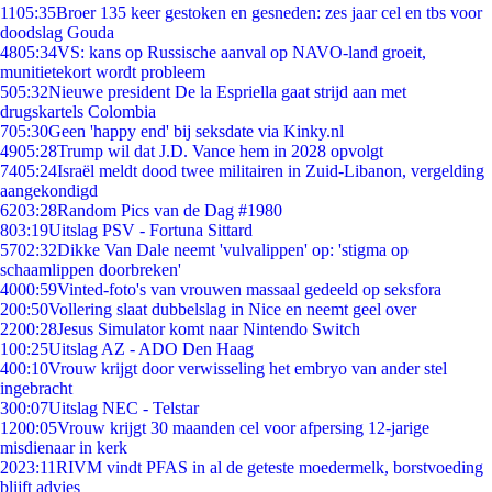
11
05:35
Broer 135 keer gestoken en gesneden: zes jaar cel en tbs voor
doodslag Gouda
48
05:34
VS: kans op Russische aanval op NAVO-land groeit,
munitietekort wordt probleem
5
05:32
Nieuwe president De la Espriella gaat strijd aan met
drugskartels Colombia
7
05:30
Geen 'happy end' bij seksdate via Kinky.nl
49
05:28
Trump wil dat J.D. Vance hem in 2028 opvolgt
74
05:24
Israël meldt dood twee militairen in Zuid-Libanon, vergelding
aangekondigd
62
03:28
Random Pics van de Dag #1980
8
03:19
Uitslag PSV - Fortuna Sittard
57
02:32
Dikke Van Dale neemt 'vulvalippen' op: 'stigma op
schaamlippen doorbreken'
40
00:59
Vinted-foto's van vrouwen massaal gedeeld op seksfora
2
00:50
Vollering slaat dubbelslag in Nice en neemt geel over
22
00:28
Jesus Simulator komt naar Nintendo Switch
1
00:25
Uitslag AZ - ADO Den Haag
4
00:10
Vrouw krijgt door verwisseling het embryo van ander stel
ingebracht
3
00:07
Uitslag NEC - Telstar
12
00:05
Vrouw krijgt 30 maanden cel voor afpersing 12-jarige
misdienaar in kerk
20
23:11
RIVM vindt PFAS in al de geteste moedermelk, borstvoeding
blijft advies