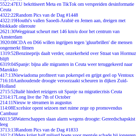
55
22:47
EU bekritiseert Meta en TikTok om verspreiden desinformatie
Ceuta
43
22:22
Random Pics van de Dag #1448
43
22:19
Houthi's vallen Saoedi-Arabië en Jemen aan, dreigen met
blokkade olieroute
26
21:30
Wegpiraat scheurt met 146 km/u door het centrum van
Amsterdam
39
20:08
CDA en D66 willen ingrijpen tegen 'gluurbrillen' die mensen
ongemerkt filmen
13
19:52
Benzineprijs daalt verder, onzekerheid over Straat van Hormuz
blijft
63
19:04
Spanje: bijna alle migranten in Ceuta weer teruggekeerd naar
Marokko
4
17:13
Niewiadoma profiteert van pokerspel en grijpt geel op Ventoux
7
16:10
Aanhoudende droogte veroorzaakt scheuren in dijken Zuid-
Holland
27
15:52
Italië hindert reizigers uit Spanje na migratiecrisis Ceuta
23
14:17
Long live the 7th of October
2
14:11
Nieuw te streamen in augustus
1
14:08
Excelsior opent seizoen met ruime zege op promovendus
Cambuur
60
13:58
Waterschappen slaan alarm wegens droogte: Gereedschapskist
leeg
37
13:13
Random Pics van de Dag #1833
16
12:43
Meta krijgt half miljard boete voor mentale schade bij jongeren