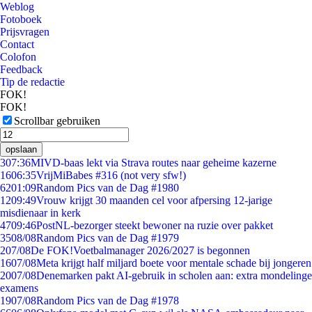
Weblog
Fotoboek
Prijsvragen
Contact
Colofon
Feedback
Tip de redactie
FOK!
FOK!
Scrollbar gebruiken
opslaan
3
07:36
MIVD-baas lekt via Strava routes naar geheime kazerne
16
06:35
VrijMiBabes #316 (not very sfw!)
62
01:09
Random Pics van de Dag #1980
12
09:49
Vrouw krijgt 30 maanden cel voor afpersing 12-jarige
misdienaar in kerk
47
09:46
PostNL-bezorger steekt bewoner na ruzie over pakket
35
08/08
Random Pics van de Dag #1979
2
07/08
De FOK!Voetbalmanager 2026/2027 is begonnen
16
07/08
Meta krijgt half miljard boete voor mentale schade bij jongeren
20
07/08
Denemarken pakt AI-gebruik in scholen aan: extra mondelinge
examens
19
07/08
Random Pics van de Dag #1978