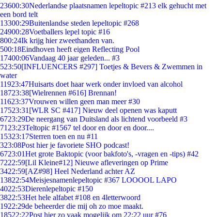
236
00:30
Nederlandse plaatsnamen lepeltopic #213 elk gehucht met
een bord telt
133
00:29
Buitenlandse steden lepeltopic #268
249
00:28
Voetballers lepel topic #16
8
00:24
Ik krijg hier zweethanden van.
5
00:18
Eindhoven heeft eigen Reflecting Pool
174
00:06
Vandaag 40 jaar geleden... #3
5
23:50
[INFLUENCERS #297] Toetjes & Bevers & Zwemmen in
water
119
23:47
Huisarts doet haar werk onder invloed van alcohol
187
23:38
[Wielrennen #616] Brennan!
116
23:37
Vrouwen willen geen man meer #30
175
23:31
[WLR SC #417] Nieuw deel openen was kaputt
67
23:29
De neergang van Duitsland als lichtend voorbeeld #3
71
23:23
Teltopic #1567 tel door en door en door....
153
23:17
Sterren toen en nu #11
3
23:08
Post hier je favoriete SHO podcast!
67
23:01
Het grote Baktopic (voor bakfoto's, -vragen en -tips) #42
72
22:59
[Lil Kleine#12] Nieuwe afleveringen op Prime
34
22:59
[AZ#98] Heel Nederland achter AZ
138
22:54
Meisjesnamenlepeltopic #367 LOOOOL LAPO
40
22:53
Dierenlepeltopic #150
38
22:53
Het hele alfabet #108 en 4letterwoord
19
22:29
de beheerder die mij oh zo moe maakt.
185
22:22
Post hier zo vaak mogelijk om 22:22 uur #76