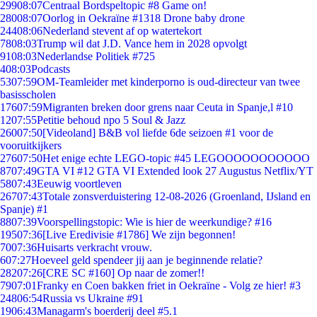
299
08:07
Centraal Bordspeltopic #8 Game on!
280
08:07
Oorlog in Oekraïne #1318 Drone baby drone
244
08:06
Nederland stevent af op watertekort
78
08:03
Trump wil dat J.D. Vance hem in 2028 opvolgt
91
08:03
Nederlandse Politiek #725
4
08:03
Podcasts
53
07:59
OM-Teamleider met kinderporno is oud-directeur van twee
basisscholen
176
07:59
Migranten breken door grens naar Ceuta in Spanje,l #10
12
07:55
Petitie behoud npo 5 Soul & Jazz
260
07:50
[Videoland] B&B vol liefde 6de seizoen #1 voor de
vooruitkijkers
276
07:50
Het enige echte LEGO-topic #45 LEGOOOOOOOOOOO
87
07:49
GTA VI #12 GTA VI Extended look 27 Augustus Netflix/YT
58
07:43
Eeuwig voortleven
267
07:43
Totale zonsverduistering 12-08-2026 (Groenland, IJsland en
Spanje) #1
88
07:39
Voorspellingstopic: Wie is hier de weerkundige? #16
195
07:36
[Live Eredivisie #1786] We zijn begonnen!
70
07:36
Huisarts verkracht vrouw.
6
07:27
Hoeveel geld spendeer jij aan je beginnende relatie?
282
07:26
[CRE SC #160] Op naar de zomer!!
79
07:01
Franky en Coen bakken friet in Oekraïne - Volg ze hier! #3
248
06:54
Russia vs Ukraine #91
19
06:43
Managarm's boerderij deel #5.1