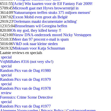
65
11:55
[Actie] Win kaarten voor de Elf Fantasy Fair 2009!
57
09:45
Microsoft gaat met Hyves browserstrijd in
36
14:09
'Natuurrampen treffen straks 375 miljoen mensen'
33
07:02
Exxon Mobil even groot als België
29
19:23
'Oerlemans maakt documentaire achtling'
123
15:04
Brusselmans wil Georgina beffen
8
20:00
Oh my god, they killed kenny !!
14
23:00
Nieuw DNA-onderzoek moord Nicky Verstappen
55
10:33
Meer dan 97 procent e-mail is spam
50
16:06
V&D ook naar kleine steden
56
19:32
Miskraam voor Katja Schuurman
Laatste reviews en specials
special
VrijMiBabes #316 (not very sfw!)
special
Random Pics van de Dag #1980
special
Random Pics van de Dag #1979
special
Random Pics van de Dag #1978
review
Forensics: Crime Scene Detective
special
Random Pics van de Dag #1977
Algemene Voorwaarden
|
Privacy Policy
|
Cookievoorkeuren