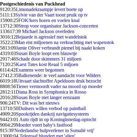
Postgeschiedenis van Puckhead
91
20:35
Limonadekraampje levert boete op
51
11:13
Sylvie van der Vaart toont pruik op tv
159
00:25
FOK!kers horen en voelen knal
137
12:30
Strop voor organisator Jackson-concerten
1336
17:39
Michael Jackson overleden
30
16:12
Bejaarde is agressief met wandelstok
35
22:23
Man eist miljoenen na verkrachting met wapenstok
58
13:09
Jamie Oliver verbrandt piemel bij naakt koken
43
19:03
Susan Boyle loopt een blauwtje
29
17:46
Schade door skimmers 31 miljoen
71
20:25
Karst Tates kost Reaal 5 miljoen
61
14:42
Examens weer begonnen
274
12:35
Balkenende: te veel aandacht voor Wilders
60
19:18
Uitvaart slachtoffer Apeldoorn druk bezocht
88
08:56
Tiener vermoordt vader na moord op moeder
28
12:11
Diana Ross in Symphonica in Rosso
20
16:28
Susan Boyle niet langer eenzaam
9
06:24
TV: Dit was het nieuws
137
10:50
Duitsers willen verbod op paintball
49
09:20
Spookrijden dankzij navigatiesysteem
944
23:01
Auto rijdt in op Koninginnedag-optocht
90
04:29
Moeder voert baby's fastfood
9
15:39
'Nederlandse hulpverlener in Somalië vrij'
130
00:04
Telegraaf blundert met 'alien'