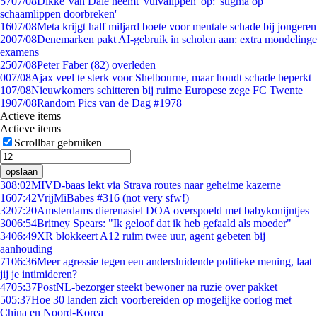
57
07/08
Dikke Van Dale neemt 'vulvalippen' op: 'stigma op
schaamlippen doorbreken'
16
07/08
Meta krijgt half miljard boete voor mentale schade bij jongeren
20
07/08
Denemarken pakt AI-gebruik in scholen aan: extra mondelinge
examens
25
07/08
Peter Faber (82) overleden
0
07/08
Ajax veel te sterk voor Shelbourne, maar houdt schade beperkt
1
07/08
Nieuwkomers schitteren bij ruime Europese zege FC Twente
19
07/08
Random Pics van de Dag #1978
Actieve items
Actieve items
Scrollbar gebruiken
opslaan
3
08:02
MIVD-baas lekt via Strava routes naar geheime kazerne
16
07:42
VrijMiBabes #316 (not very sfw!)
32
07:20
Amsterdams dierenasiel DOA overspoeld met babykonijntjes
30
06:54
Britney Spears: "Ik geloof dat ik heb gefaald als moeder"
34
06:49
XR blokkeert A12 ruim twee uur, agent gebeten bij
aanhouding
71
06:36
Meer agressie tegen een andersluidende politieke mening, laat
jij je intimideren?
47
05:37
PostNL-bezorger steekt bewoner na ruzie over pakket
5
05:37
Hoe 30 landen zich voorbereiden op mogelijke oorlog met
China en Noord-Korea