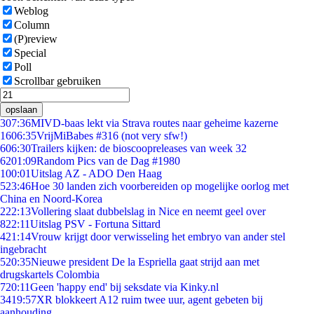
Weblog
Column
(P)review
Special
Poll
Scrollbar gebruiken
opslaan
3
07:36
MIVD-baas lekt via Strava routes naar geheime kazerne
16
06:35
VrijMiBabes #316 (not very sfw!)
6
06:30
Trailers kijken: de bioscoopreleases van week 32
62
01:09
Random Pics van de Dag #1980
1
00:01
Uitslag AZ - ADO Den Haag
5
23:46
Hoe 30 landen zich voorbereiden op mogelijke oorlog met
China en Noord-Korea
2
22:13
Vollering slaat dubbelslag in Nice en neemt geel over
8
22:11
Uitslag PSV - Fortuna Sittard
4
21:14
Vrouw krijgt door verwisseling het embryo van ander stel
ingebracht
5
20:35
Nieuwe president De la Espriella gaat strijd aan met
drugskartels Colombia
7
20:11
Geen 'happy end' bij seksdate via Kinky.nl
34
19:57
XR blokkeert A12 ruim twee uur, agent gebeten bij
aanhouding