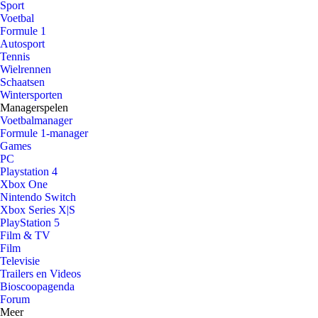
Sport
Voetbal
Formule 1
Autosport
Tennis
Wielrennen
Schaatsen
Wintersporten
Managerspelen
Voetbalmanager
Formule 1-manager
Games
PC
Playstation 4
Xbox One
Nintendo Switch
Xbox Series X|S
PlayStation 5
Film & TV
Film
Televisie
Trailers en Videos
Bioscoopagenda
Forum
Meer