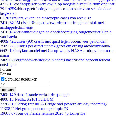
42
12:11
Voedselprijzen wereldwijd op hoogste niveau in ruim drie jaar
29
11:05
Kabinet geeft bedrijven geen compensatie voor schade door
laagwater
6
11:03
Trailers kijken: de bioscoopreleases van week 32
24
10:54
OM eist TBS tegen verwarde man die agenten stak met
aardappelschilmesje
24
10:18
Vier aanhoudingen na doodsbedreiging burgemeester Depla
van Breda
40
09:42
Duitser (93) crasht met quad tegen boom, vier gewonden
25
09:22
Huisarts per direct uit vak gezet om ernstig alcoholmisbruik
66
09:19
Onlyfans-model met G-cup wil als NASA-ambassadeur naar
maan
24
09:02
Zorgmedewerkster die 's nachts haar vriend bezocht terecht
ontslagen
Forum
Forum
Scrollbar gebruiken
opslaan
24
08:14
Ariana Grande verlaat de spotlight.
48
08:13
[Netflix #210] TUDUM
277
08:11
Oorlog Iran #136 Bridge and powerplant day incoming?
113
08:11
Het grote goedemorgen topic #3
196
08:07
Tour de France femmes 2026 #5 Lollergps