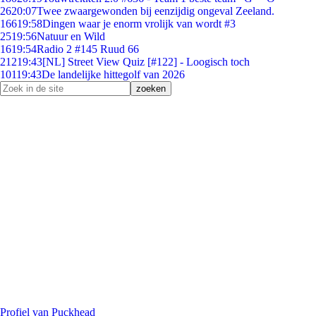
26
20:07
Twee zwaargewonden bij eenzijdig ongeval Zeeland.
166
19:58
Dingen waar je enorm vrolijk van wordt #3
25
19:56
Natuur en Wild
16
19:54
Radio 2 #145 Ruud 66
212
19:43
[NL] Street View Quiz [#122] - Loogisch toch
101
19:43
De landelijke hittegolf van 2026
Profiel van Puckhead