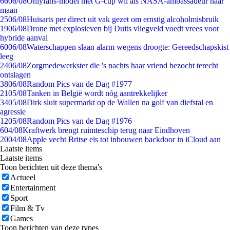
66
06/08
Onlyfans-model met G-cup wil als NASA-ambassadeur naar
maan
25
06/08
Huisarts per direct uit vak gezet om ernstig alcoholmisbruik
19
06/08
Drone met explosieven bij Duits vliegveld voedt vrees voor
hybride aanval
60
06/08
Waterschappen slaan alarm wegens droogte: Gereedschapskist
leeg
24
06/08
Zorgmedewerkster die 's nachts haar vriend bezocht terecht
ontslagen
38
06/08
Random Pics van de Dag #1977
21
05/08
Tanken in België wordt nóg aantrekkelijker
34
05/08
Dirk sluit supermarkt op de Wallen na golf van diefstal en
agressie
12
05/08
Random Pics van de Dag #1976
6
04/08
Kraftwerk brengt ruimteschip terug naar Eindhoven
20
04/08
Apple vecht Britse eis tot inbouwen backdoor in iCloud aan
Laatste items
Laatste items
Toon berichten uit deze thema's
Actueel
Entertainment
Sport
Film & Tv
Games
Toon berichten van deze types