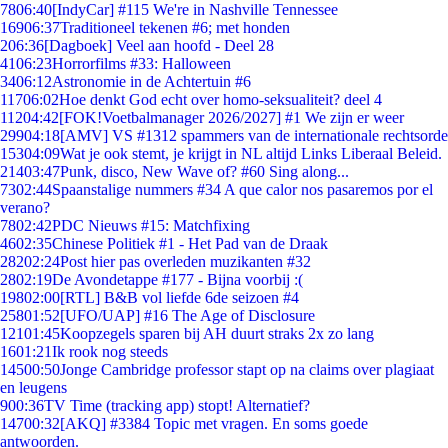
78
06:40
[IndyCar] #115 We're in Nashville Tennessee
169
06:37
Traditioneel tekenen #6; met honden
2
06:36
[Dagboek] Veel aan hoofd - Deel 28
41
06:23
Horrorfilms #33: Halloween
34
06:12
Astronomie in de Achtertuin #6
117
06:02
Hoe denkt God echt over homo-seksualiteit? deel 4
112
04:42
[FOK!Voetbalmanager 2026/2027] #1 We zijn er weer
299
04:18
[AMV] VS #1312 spammers van de internationale rechtsorde
153
04:09
Wat je ook stemt, je krijgt in NL altijd Links Liberaal Beleid.
214
03:47
Punk, disco, New Wave of? #60 Sing along...
73
02:44
Spaanstalige nummers #34 A que calor nos pasaremos por el
verano?
78
02:42
PDC Nieuws #15: Matchfixing
46
02:35
Chinese Politiek #1 - Het Pad van de Draak
282
02:24
Post hier pas overleden muzikanten #32
28
02:19
De Avondetappe #177 - Bijna voorbij :(
198
02:00
[RTL] B&B vol liefde 6de seizoen #4
258
01:52
[UFO/UAP] #16 The Age of Disclosure
121
01:45
Koopzegels sparen bij AH duurt straks 2x zo lang
16
01:21
Ik rook nog steeds
145
00:50
Jonge Cambridge professor stapt op na claims over plagiaat
en leugens
9
00:36
TV Time (tracking app) stopt! Alternatief?
147
00:32
[AKQ] #3384 Topic met vragen. En soms goede
antwoorden.