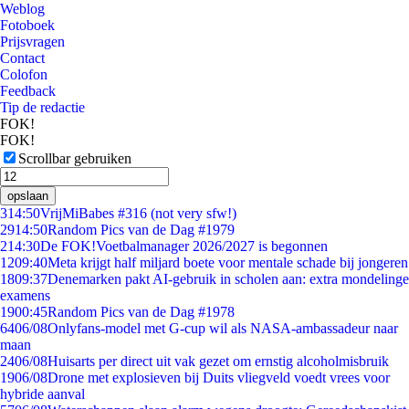
Weblog
Fotoboek
Prijsvragen
Contact
Colofon
Feedback
Tip de redactie
FOK!
FOK!
Scrollbar gebruiken
opslaan
3
14:50
VrijMiBabes #316 (not very sfw!)
29
14:50
Random Pics van de Dag #1979
2
14:30
De FOK!Voetbalmanager 2026/2027 is begonnen
12
09:40
Meta krijgt half miljard boete voor mentale schade bij jongeren
18
09:37
Denemarken pakt AI-gebruik in scholen aan: extra mondelinge
examens
19
00:45
Random Pics van de Dag #1978
64
06/08
Onlyfans-model met G-cup wil als NASA-ambassadeur naar
maan
24
06/08
Huisarts per direct uit vak gezet om ernstig alcoholmisbruik
19
06/08
Drone met explosieven bij Duits vliegveld voedt vrees voor
hybride aanval