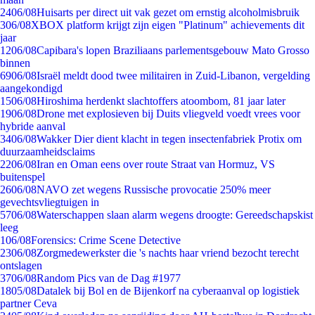
24
06/08
Huisarts per direct uit vak gezet om ernstig alcoholmisbruik
3
06/08
XBOX platform krijgt zijn eigen "Platinum" achievements dit
jaar
12
06/08
Capibara's lopen Braziliaans parlementsgebouw Mato Grosso
binnen
69
06/08
Israël meldt dood twee militairen in Zuid-Libanon, vergelding
aangekondigd
15
06/08
Hiroshima herdenkt slachtoffers atoombom, 81 jaar later
19
06/08
Drone met explosieven bij Duits vliegveld voedt vrees voor
hybride aanval
34
06/08
Wakker Dier dient klacht in tegen insectenfabriek Protix om
duurzaamheidsclaims
22
06/08
Iran en Oman eens over route Straat van Hormuz, VS
buitenspel
26
06/08
NAVO zet wegens Russische provocatie 250% meer
gevechtsvliegtuigen in
57
06/08
Waterschappen slaan alarm wegens droogte: Gereedschapskist
leeg
1
06/08
Forensics: Crime Scene Detective
23
06/08
Zorgmedewerkster die 's nachts haar vriend bezocht terecht
ontslagen
37
06/08
Random Pics van de Dag #1977
18
05/08
Datalek bij Bol en de Bijenkorf na cyberaanval op logistiek
partner Ceva