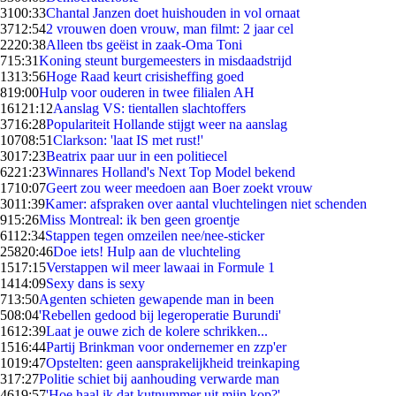
31
00:33
Chantal Janzen doet huishouden in vol ornaat
37
12:54
2 vrouwen doen vrouw, man filmt: 2 jaar cel
22
20:38
Alleen tbs geëist in zaak-Oma Toni
7
15:31
Koning steunt burgemeesters in misdaadstrijd
13
13:56
Hoge Raad keurt crisisheffing goed
8
19:00
Hulp voor ouderen in twee filialen AH
161
21:12
Aanslag VS: tientallen slachtoffers
37
16:28
Populariteit Hollande stijgt weer na aanslag
107
08:51
Clarkson: 'laat IS met rust!'
30
17:23
Beatrix paar uur in een politiecel
62
21:23
Winnares Holland's Next Top Model bekend
17
10:07
Geert zou weer meedoen aan Boer zoekt vrouw
30
11:39
Kamer: afspraken over aantal vluchtelingen niet schenden
9
15:26
Miss Montreal: ik ben geen groentje
61
12:34
Stappen tegen omzeilen nee/nee-sticker
258
20:46
Doe iets! Hulp aan de vluchteling
15
17:15
Verstappen wil meer lawaai in Formule 1
14
14:09
Sexy dans is sexy
7
13:50
Agenten schieten gewapende man in been
5
08:04
'Rebellen gedood bij legeroperatie Burundi'
16
12:39
Laat je ouwe zich de kolere schrikken...
15
16:44
Partij Brinkman voor ondernemer en zzp'er
10
19:47
Opstelten: geen aansprakelijkheid treinkaping
3
17:27
Politie schiet bij aanhouding verwarde man
46
19:57
'Hoe haal ik dat kutnummer uit mijn kop?'