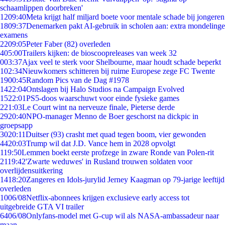
schaamlippen doorbreken'
12
09:40
Meta krijgt half miljard boete voor mentale schade bij jongeren
18
09:37
Denemarken pakt AI-gebruik in scholen aan: extra mondelinge
examens
22
09:05
Peter Faber (82) overleden
4
05:00
Trailers kijken: de bioscoopreleases van week 32
0
03:37
Ajax veel te sterk voor Shelbourne, maar houdt schade beperkt
1
02:34
Nieuwkomers schitteren bij ruime Europese zege FC Twente
19
00:45
Random Pics van de Dag #1978
14
22:04
Ontslagen bij Halo Studios na Campaign Evolved
15
22:01
PS5-doos waarschuwt voor einde fysieke games
2
21:03
Le Court wint na nerveuze finale, Pieterse derde
29
20:40
NPO-manager Menno de Boer geschorst na dickpic in
groepsapp
30
20:11
Duitser (93) crasht met quad tegen boom, vier gewonden
44
20:03
Trump wil dat J.D. Vance hem in 2028 opvolgt
1
19:50
Lemmen boekt eerste profzege in zware Ronde van Polen-rit
21
19:42
'Zwarte weduwes' in Rusland trouwen soldaten voor
overlijdensuitkering
14
18:20
Zangeres en Idols-jurylid Jerney Kaagman op 79-jarige leeftijd
overleden
10
06/08
Netflix-abonnees krijgen exclusieve early access tot
uitgebreide GTA VI trailer
64
06/08
Onlyfans-model met G-cup wil als NASA-ambassadeur naar
maan