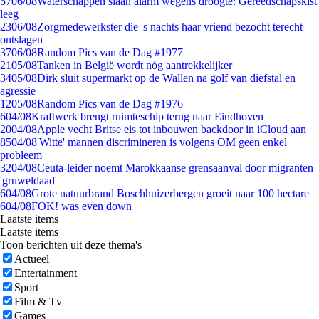
57
06/08
Waterschappen slaan alarm wegens droogte: Gereedschapskist
leeg
23
06/08
Zorgmedewerkster die 's nachts haar vriend bezocht terecht
ontslagen
37
06/08
Random Pics van de Dag #1977
21
05/08
Tanken in België wordt nóg aantrekkelijker
34
05/08
Dirk sluit supermarkt op de Wallen na golf van diefstal en
agressie
12
05/08
Random Pics van de Dag #1976
6
04/08
Kraftwerk brengt ruimteschip terug naar Eindhoven
20
04/08
Apple vecht Britse eis tot inbouwen backdoor in iCloud aan
85
04/08
'Witte' mannen discrimineren is volgens OM geen enkel
probleem
32
04/08
Ceuta-leider noemt Marokkaanse grensaanval door migranten
'gruweldaad'
6
04/08
Grote natuurbrand Boschhuizerbergen groeit naar 100 hectare
6
04/08
FOK! was even down
Laatste items
Laatste items
Toon berichten uit deze thema's
Actueel
Entertainment
Sport
Film & Tv
Games