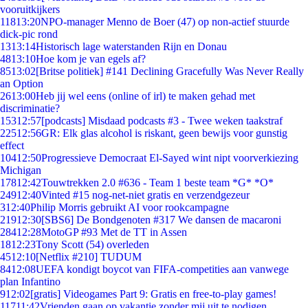
vooruitkijkers
118
13:20
NPO-manager Menno de Boer (47) op non-actief stuurde
dick-pic rond
13
13:14
Historisch lage waterstanden Rijn en Donau
48
13:10
Hoe kom je van egels af?
85
13:02
[Britse politiek] #141 Declining Gracefully Was Never Really
an Option
26
13:00
Heb jij wel eens (online of irl) te maken gehad met
discriminatie?
153
12:57
[podcasts] Misdaad podcasts #3 - Twee weken taakstraf
225
12:56
GR: Elk glas alcohol is riskant, geen bewijs voor gunstig
effect
104
12:50
Progressieve Democraat El-Sayed wint nipt voorverkiezing
Michigan
178
12:42
Touwtrekken 2.0 #636 - Team 1 beste team *G* *O*
249
12:40
Vinted #15 nog-net-niet gratis en verzendgezeur
3
12:40
Philip Morris gebruikt AI voor rookcampagne
219
12:30
[SBS6] De Bondgenoten #317 We dansen de macaroni
284
12:28
MotoGP #93 Met de TT in Assen
18
12:23
Tony Scott (54) overleden
45
12:10
[Netflix #210] TUDUM
84
12:08
UEFA kondigt boycot van FIFA-competities aan vanwege
plan Infantino
9
12:02
[gratis] Videogames Part 9: Gratis en free-to-play games!
117
11:42
Vrienden gaan op vakantie zonder mij uit te nodigen