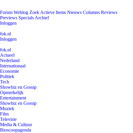
Forum
Weblog
Zoek
Actieve Items
Nieuws
Columns
Reviews
Previews
Specials
Archief
Inloggen
fok.nl
Inloggen
fok.nl
Actueel
Nederland
Internationaal
Economie
Politiek
Tech
Showbiz en Gossip
Opmerkelijk
Entertainment
Showbiz en Gossip
Muziek
Film
Televisie
Media & Cultuur
Bioscoopagenda