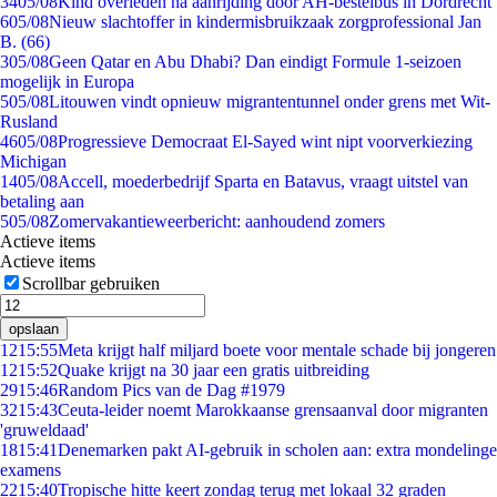
34
05/08
Kind overleden na aanrijding door AH-bestelbus in Dordrecht
6
05/08
Nieuw slachtoffer in kindermisbruikzaak zorgprofessional Jan
B. (66)
3
05/08
Geen Qatar en Abu Dhabi? Dan eindigt Formule 1-seizoen
mogelijk in Europa
5
05/08
Litouwen vindt opnieuw migrantentunnel onder grens met Wit-
Rusland
46
05/08
Progressieve Democraat El-Sayed wint nipt voorverkiezing
Michigan
14
05/08
Accell, moederbedrijf Sparta en Batavus, vraagt uitstel van
betaling aan
5
05/08
Zomervakantieweerbericht: aanhoudend zomers
Actieve items
Actieve items
Scrollbar gebruiken
opslaan
12
15:55
Meta krijgt half miljard boete voor mentale schade bij jongeren
12
15:52
Quake krijgt na 30 jaar een gratis uitbreiding
29
15:46
Random Pics van de Dag #1979
32
15:43
Ceuta-leider noemt Marokkaanse grensaanval door migranten
'gruweldaad'
18
15:41
Denemarken pakt AI-gebruik in scholen aan: extra mondelinge
examens
22
15:40
Tropische hitte keert zondag terug met lokaal 32 graden