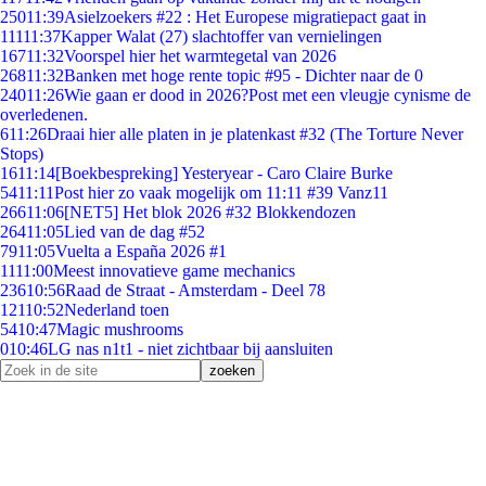
250
11:39
Asielzoekers #22 : Het Europese migratiepact gaat in
111
11:37
Kapper Walat (27) slachtoffer van vernielingen
167
11:32
Voorspel hier het warmtegetal van 2026
268
11:32
Banken met hoge rente topic #95 - Dichter naar de 0
240
11:26
Wie gaan er dood in 2026?Post met een vleugje cynisme de
overledenen.
6
11:26
Draai hier alle platen in je platenkast #32 (The Torture Never
Stops)
16
11:14
[Boekbespreking] Yesteryear - Caro Claire Burke
54
11:11
Post hier zo vaak mogelijk om 11:11 #39 Vanz11
266
11:06
[NET5] Het blok 2026 #32 Blokkendozen
264
11:05
Lied van de dag #52
79
11:05
Vuelta a España 2026 #1
11
11:00
Meest innovatieve game mechanics
236
10:56
Raad de Straat - Amsterdam - Deel 78
121
10:52
Nederland toen
54
10:47
Magic mushrooms
0
10:46
LG nas n1t1 - niet zichtbaar bij aansluiten