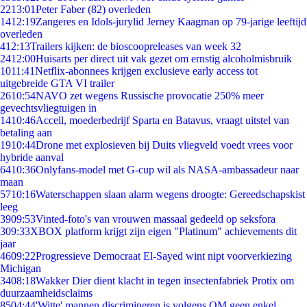
22
13:01
Peter Faber (82) overleden
14
12:19
Zangeres en Idols-jurylid Jerney Kaagman op 79-jarige leeftijd
overleden
4
12:13
Trailers kijken: de bioscoopreleases van week 32
24
12:00
Huisarts per direct uit vak gezet om ernstig alcoholmisbruik
10
11:41
Netflix-abonnees krijgen exclusieve early access tot
uitgebreide GTA VI trailer
26
10:54
NAVO zet wegens Russische provocatie 250% meer
gevechtsvliegtuigen in
14
10:46
Accell, moederbedrijf Sparta en Batavus, vraagt uitstel van
betaling aan
19
10:44
Drone met explosieven bij Duits vliegveld voedt vrees voor
hybride aanval
64
10:36
Onlyfans-model met G-cup wil als NASA-ambassadeur naar
maan
57
10:16
Waterschappen slaan alarm wegens droogte: Gereedschapskist
leeg
39
09:53
Vinted-foto's van vrouwen massaal gedeeld op seksfora
3
09:33
XBOX platform krijgt zijn eigen "Platinum" achievements dit
jaar
46
09:22
Progressieve Democraat El-Sayed wint nipt voorverkiezing
Michigan
34
08:18
Wakker Dier dient klacht in tegen insectenfabriek Protix om
duurzaamheidsclaims
85
04:44
'Witte' mannen discrimineren is volgens OM geen enkel