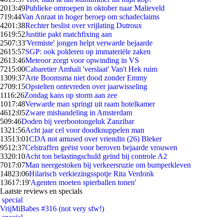
20
13:49
Publieke omroepen in oktober naar Malieveld
7
19:44
Van Anraat in hoger beroep om schadeclaims
42
01:38
Rechter beslist over vrijlating Dutroux
16
19:52
Justitie pakt matchfixing aan
25
07:33
'Vermiste' jongen helpt verwarde bejaarde
26
15:57
SGP: ook polderen op immateriële zaken
26
13:46
Meteoor zorgt voor opwinding in VS
72
15:00
Cabaretier Amhali 'verslaat' Van't Hek ruim
13
09:37
Arie Boomsma niet dood zonder Emmy
27
09:15
Opstelten ontevreden over jaarwisseling
11
16:26
Zondag kans op storm aan zee
10
17:48
Verwarde man springt uit raam hotelkamer
46
12:05
Zware mishandeling in Amsterdam
5
09:46
Doden bij veerbootongeluk Zanzibar
13
21:56
Acht jaar cel voor doodknuppelen man
135
13:01
CDA not amused over vriendin (26) Bleker
95
12:37
Celstraffen geëist voor beroven bejaarde vrouwen
33
20:10
Acht ton belastingschuld geïnd bij controle A2
70
17:07
Man neergestoken bij verkeersruzie om bumperkleven
148
23:06
Hilarisch verkiezingsspotje Rita Verdonk
136
17:19
'Agenten moeten spierballen tonen'
Laatste reviews en specials
special
VrijMiBabes #316 (not very sfw!)