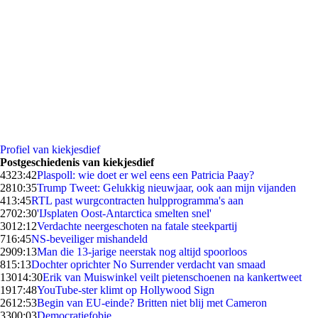
Profiel van kiekjesdief
Postgeschiedenis van kiekjesdief
43
23:42
Plaspoll: wie doet er wel eens een Patricia Paay?
28
10:35
Trump Tweet: Gelukkig nieuwjaar, ook aan mijn vijanden
4
13:45
RTL past wurgcontracten hulpprogramma's aan
27
02:30
'IJsplaten Oost-Antarctica smelten snel'
30
12:12
Verdachte neergeschoten na fatale steekpartij
7
16:45
NS-beveiliger mishandeld
29
09:13
Man die 13-jarige neerstak nog altijd spoorloos
8
15:13
Dochter oprichter No Surrender verdacht van smaad
130
14:30
Erik van Muiswinkel veilt pietenschoenen na kankertweet
19
17:48
YouTube-ster klimt op Hollywood Sign
26
12:53
Begin van EU-einde? Britten niet blij met Cameron
33
00:03
Democratiefobie