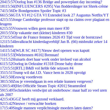
204
15:57
Oorlog Iran #136 Bridge and powerplant day incoming?
181
15:56
[INFLUENCERS #295] Van flodderslinger tot Shrek-crème
74
15:56
De Bondgenoten Spoiler Topic #3
66
15:56
GTA VI #12 GTA VI Extended look 27 Augustus Netflix/YT
42
15:55
Jonge Cambridge professor stapt op na claims over plagiaat en
leugens
62
15:55
Vrouwen willen geen man meer #30
20
15:55
Op vakantie met (kleine) kinderen #30
273
15:54
Tour de France femmes 2026 #3 Tijd voor de borstcrawl
121
15:54
Invalkracht kinderdagverblijf Jan B. (66) misbruikt zeker 14
kinderen
141
15:54
[WLR SC #417] Nieuw deel openen was kaputt
116
15:53
[Wielrennen #616] Brennan!
71
15:52
Huisarts doet haar werk onder invloed van alcohol
61
15:52
Oorlog in Oekraïne #1318 Drone baby drone
172
15:51
[RTL] B&B vol liefde 6de seizoen #4
35
15:51
Trump wil dat J.D. Vance hem in 2028 opvolgt
34
15:50
Eeuwig voortleven
38
15:50
Zou je vreemdgaan in een relatie kunnen vergeven?
120
15:49
[Het Officiële Steam Topic #201] Steamrolled
59
15:49
Techniekles verdwijnt uit onderbouw: maar half zo veel uren
als 2007
42
15:43
GGZ heeft mij gezond verklaard.
92
15:42
Nieuwe / verwachte boeken
17
15:40
Single mannen verplichtsingle moeders laten daten?