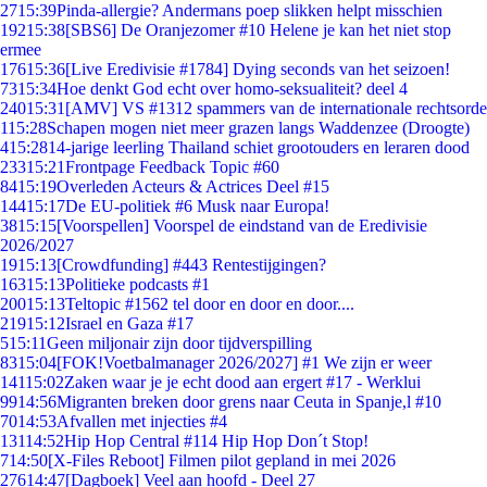
27
15:39
Pinda-allergie? Andermans poep slikken helpt misschien
192
15:38
[SBS6] De Oranjezomer #10 Helene je kan het niet stop
ermee
176
15:36
[Live Eredivisie #1784] Dying seconds van het seizoen!
73
15:34
Hoe denkt God echt over homo-seksualiteit? deel 4
240
15:31
[AMV] VS #1312 spammers van de internationale rechtsorde
1
15:28
Schapen mogen niet meer grazen langs Waddenzee (Droogte)
4
15:28
14-jarige leerling Thailand schiet grootouders en leraren dood
233
15:21
Frontpage Feedback Topic #60
84
15:19
Overleden Acteurs & Actrices Deel #15
144
15:17
De EU-politiek #6 Musk naar Europa!
38
15:15
[Voorspellen] Voorspel de eindstand van de Eredivisie
2026/2027
19
15:13
[Crowdfunding] #443 Rentestijgingen?
163
15:13
Politieke podcasts #1
200
15:13
Teltopic #1562 tel door en door en door....
219
15:12
Israel en Gaza #17
5
15:11
Geen miljonair zijn door tijdverspilling
83
15:04
[FOK!Voetbalmanager 2026/2027] #1 We zijn er weer
141
15:02
Zaken waar je je echt dood aan ergert #17 - Werklui
99
14:56
Migranten breken door grens naar Ceuta in Spanje,l #10
70
14:53
Afvallen met injecties #4
131
14:52
Hip Hop Central #114 Hip Hop Don´t Stop!
7
14:50
[X-Files Reboot] Filmen pilot gepland in mei 2026
276
14:47
[Dagboek] Veel aan hoofd - Deel 27