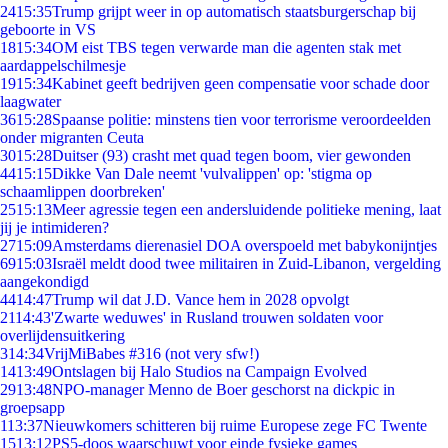
24
15:35
Trump grijpt weer in op automatisch staatsburgerschap bij
geboorte in VS
18
15:34
OM eist TBS tegen verwarde man die agenten stak met
aardappelschilmesje
19
15:34
Kabinet geeft bedrijven geen compensatie voor schade door
laagwater
36
15:28
Spaanse politie: minstens tien voor terrorisme veroordeelden
onder migranten Ceuta
30
15:28
Duitser (93) crasht met quad tegen boom, vier gewonden
44
15:15
Dikke Van Dale neemt 'vulvalippen' op: 'stigma op
schaamlippen doorbreken'
25
15:13
Meer agressie tegen een andersluidende politieke mening, laat
jij je intimideren?
27
15:09
Amsterdams dierenasiel DOA overspoeld met babykonijntjes
69
15:03
Israël meldt dood twee militairen in Zuid-Libanon, vergelding
aangekondigd
44
14:47
Trump wil dat J.D. Vance hem in 2028 opvolgt
21
14:43
'Zwarte weduwes' in Rusland trouwen soldaten voor
overlijdensuitkering
3
14:34
VrijMiBabes #316 (not very sfw!)
14
13:49
Ontslagen bij Halo Studios na Campaign Evolved
29
13:48
NPO-manager Menno de Boer geschorst na dickpic in
groepsapp
1
13:37
Nieuwkomers schitteren bij ruime Europese zege FC Twente
15
13:12
PS5-doos waarschuwt voor einde fysieke games