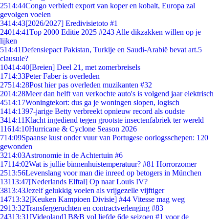
25
14:44
Congo verbiedt export van koper en kobalt, Europa zal
gevolgen voelen
34
14:43
[2026/2027] Eredivisietoto #1
240
14:41
Top 2000 Editie 2025 #243 Alle dikzakken willen op je
lijken
5
14:41
Defensiepact Pakistan, Turkije en Saudi-Arabië bevat art.5
clausule?
104
14:40
[Breien] Deel 21, met zomerbreisels
17
14:33
Peter Faber is overleden
275
14:28
Post hier pas overleden muzikanten #32
20
14:28
Meer dan helft van verkochte auto's is volgend jaar elektrisch
45
14:17
Woningtekort: dus ga je woningen slopen, logisch
14
14:13
97-jarige Betty verbreekt opnieuw record als oudste
34
14:11
Klacht ingediend tegen grootste insectenfabriek ter wereld
116
14:10
Hurricane & Cyclone Season 2026
7
14:09
Spaanse kust onder vuur van Portugese oorlogsschepen: 120
gewonden
32
14:03
Astronomie in de Achtertuin #6
171
14:02
Wat is jullie binnenhuistemperatuur? #81 Horrorzomer
25
13:56
Levenslang voor man die inreed op betogers in München
131
13:47
[Nederlands Elftal] Op naar Louis IV?
38
13:43
Jezelf gelukkig voelen als vrijgezelle vijftiger
147
13:32
[Keuken Kampioen Divisie] #44 Vitesse mag weg
29
13:32
Transfergeruchten en contractverlenging #83
243
13:31
[Videoland] B&B vol liefde 6de seizoen #1 voor de