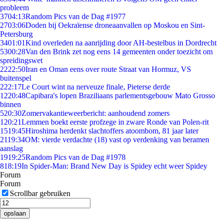
probleem
37
04:13
Random Pics van de Dag #1977
27
03:06
Doden bij Oekraïense droneaanvallen op Moskou en Sint-
Petersburg
34
01:01
Kind overleden na aanrijding door AH-bestelbus in Dordrecht
53
00:28
Van den Brink zet nog eens 14 gemeenten onder toezicht om
spreidingswet
22
22:50
Iran en Oman eens over route Straat van Hormuz, VS
buitenspel
2
22:17
Le Court wint na nerveuze finale, Pieterse derde
12
20:48
Capibara's lopen Braziliaans parlementsgebouw Mato Grosso
binnen
5
20:30
Zomervakantieweerbericht: aanhoudend zomers
1
20:21
Lemmen boekt eerste profzege in zware Ronde van Polen-rit
15
19:45
Hiroshima herdenkt slachtoffers atoombom, 81 jaar later
21
19:34
OM: vierde verdachte (18) vast op verdenking van beramen
aanslag
19
19:25
Random Pics van de Dag #1978
8
18:19
In Spider-Man: Brand New Day is Spidey echt weer Spidey
Forum
Forum
Scrollbar gebruiken
opslaan