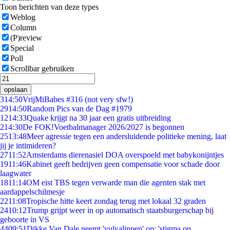
Toon berichten van deze types
Weblog
Column
(P)review
Special
Poll
Scrollbar gebruiken
opslaan
3
14:50
VrijMiBabes #316 (not very sfw!)
29
14:50
Random Pics van de Dag #1979
12
14:33
Quake krijgt na 30 jaar een gratis uitbreiding
2
14:30
De FOK!Voetbalmanager 2026/2027 is begonnen
25
13:48
Meer agressie tegen een andersluidende politieke mening, laat
jij je intimideren?
27
11:52
Amsterdams dierenasiel DOA overspoeld met babykonijntjes
19
11:46
Kabinet geeft bedrijven geen compensatie voor schade door
laagwater
18
11:14
OM eist TBS tegen verwarde man die agenten stak met
aardappelschilmesje
22
11:08
Tropische hitte keert zondag terug met lokaal 32 graden
24
10:12
Trump grijpt weer in op automatisch staatsburgerschap bij
geboorte in VS
44
09:51
Dikke Van Dale neemt 'vulvalippen' op: 'stigma op