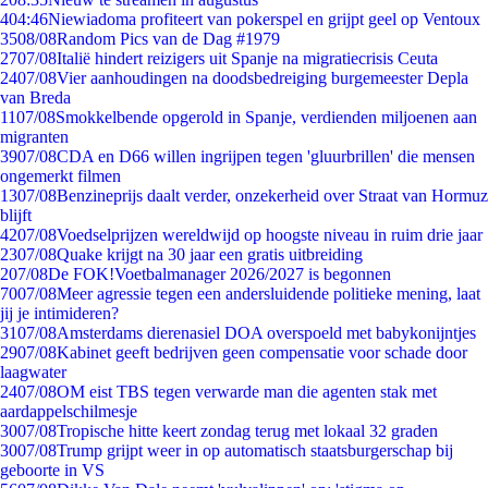
4
04:46
Niewiadoma profiteert van pokerspel en grijpt geel op Ventoux
35
08/08
Random Pics van de Dag #1979
27
07/08
Italië hindert reizigers uit Spanje na migratiecrisis Ceuta
24
07/08
Vier aanhoudingen na doodsbedreiging burgemeester Depla
van Breda
11
07/08
Smokkelbende opgerold in Spanje, verdienden miljoenen aan
migranten
39
07/08
CDA en D66 willen ingrijpen tegen 'gluurbrillen' die mensen
ongemerkt filmen
13
07/08
Benzineprijs daalt verder, onzekerheid over Straat van Hormuz
blijft
42
07/08
Voedselprijzen wereldwijd op hoogste niveau in ruim drie jaar
23
07/08
Quake krijgt na 30 jaar een gratis uitbreiding
2
07/08
De FOK!Voetbalmanager 2026/2027 is begonnen
70
07/08
Meer agressie tegen een andersluidende politieke mening, laat
jij je intimideren?
31
07/08
Amsterdams dierenasiel DOA overspoeld met babykonijntjes
29
07/08
Kabinet geeft bedrijven geen compensatie voor schade door
laagwater
24
07/08
OM eist TBS tegen verwarde man die agenten stak met
aardappelschilmesje
30
07/08
Tropische hitte keert zondag terug met lokaal 32 graden
30
07/08
Trump grijpt weer in op automatisch staatsburgerschap bij
geboorte in VS