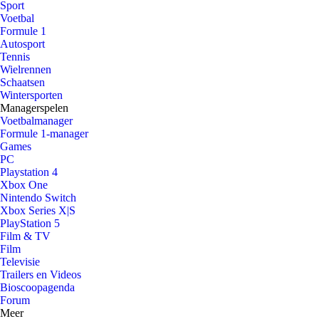
Sport
Voetbal
Formule 1
Autosport
Tennis
Wielrennen
Schaatsen
Wintersporten
Managerspelen
Voetbalmanager
Formule 1-manager
Games
PC
Playstation 4
Xbox One
Nintendo Switch
Xbox Series X|S
PlayStation 5
Film & TV
Film
Televisie
Trailers en Videos
Bioscoopagenda
Forum
Meer