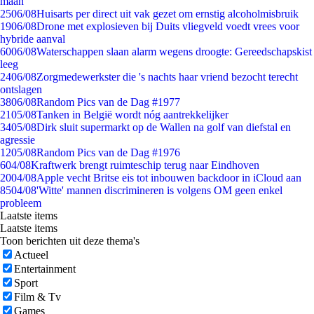
maan
25
06/08
Huisarts per direct uit vak gezet om ernstig alcoholmisbruik
19
06/08
Drone met explosieven bij Duits vliegveld voedt vrees voor
hybride aanval
60
06/08
Waterschappen slaan alarm wegens droogte: Gereedschapskist
leeg
24
06/08
Zorgmedewerkster die 's nachts haar vriend bezocht terecht
ontslagen
38
06/08
Random Pics van de Dag #1977
21
05/08
Tanken in België wordt nóg aantrekkelijker
34
05/08
Dirk sluit supermarkt op de Wallen na golf van diefstal en
agressie
12
05/08
Random Pics van de Dag #1976
6
04/08
Kraftwerk brengt ruimteschip terug naar Eindhoven
20
04/08
Apple vecht Britse eis tot inbouwen backdoor in iCloud aan
85
04/08
'Witte' mannen discrimineren is volgens OM geen enkel
probleem
Laatste items
Laatste items
Toon berichten uit deze thema's
Actueel
Entertainment
Sport
Film & Tv
Games