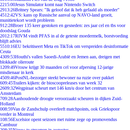
22
15:00
Jesus Simulator komt naar Nintendo Switch
29
13:26
Britney Spears: "Ik geloof dat ik heb gefaald als moeder"
45
12:42
VS: kans op Russische aanval op NAVO-land groeit,
munitietekort wordt probleem
9
12:28
Broer 135 keer gestoken en gesneden: zes jaar cel en tbs voor
doodslag Gouda
20
12:17
RIVM vindt PFAS in al de geteste moedermelk, borstvoeding
blijft advies
55
10:16
EU bekritiseert Meta en TikTok om verspreiden desinformatie
Ceuta
43
09:53
Houthi's vallen Saoedi-Arabië en Jemen aan, dreigen met
blokkade olieroute
12
09:49
Vrouw krijgt 30 maanden cel voor afpersing 12-jarige
misdienaar in kerk
45
09:46
PostNL-bezorger steekt bewoner na ruzie over pakket
6
09:45
Trailers kijken: de bioscoopreleases van week 32
26
09:32
Wegpiraat scheurt met 146 km/u door het centrum van
Amsterdam
7
09:28
Aanhoudende droogte veroorzaakt scheuren in dijken Zuid-
Holland
0
08:59
Van de Zandschulp overleeft matchpoints, ook Griekspoor
verder in Montreal
1
08:56
Excelsior opent seizoen met ruime zege op promovendus
Cambuur
2
08:35
Nieuw te streamen in augustus