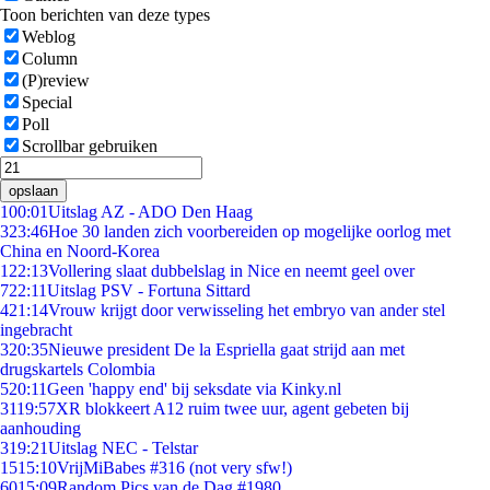
Toon berichten van deze types
Weblog
Column
(P)review
Special
Poll
Scrollbar gebruiken
opslaan
1
00:01
Uitslag AZ - ADO Den Haag
3
23:46
Hoe 30 landen zich voorbereiden op mogelijke oorlog met
China en Noord-Korea
1
22:13
Vollering slaat dubbelslag in Nice en neemt geel over
7
22:11
Uitslag PSV - Fortuna Sittard
4
21:14
Vrouw krijgt door verwisseling het embryo van ander stel
ingebracht
3
20:35
Nieuwe president De la Espriella gaat strijd aan met
drugskartels Colombia
5
20:11
Geen 'happy end' bij seksdate via Kinky.nl
31
19:57
XR blokkeert A12 ruim twee uur, agent gebeten bij
aanhouding
3
19:21
Uitslag NEC - Telstar
15
15:10
VrijMiBabes #316 (not very sfw!)
60
15:09
Random Pics van de Dag #1980