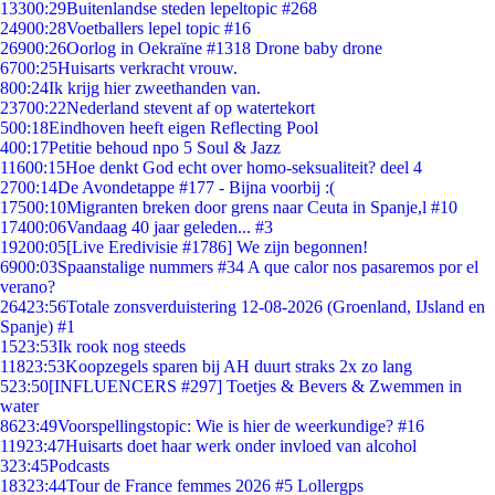
133
00:29
Buitenlandse steden lepeltopic #268
249
00:28
Voetballers lepel topic #16
269
00:26
Oorlog in Oekraïne #1318 Drone baby drone
67
00:25
Huisarts verkracht vrouw.
8
00:24
Ik krijg hier zweethanden van.
237
00:22
Nederland stevent af op watertekort
5
00:18
Eindhoven heeft eigen Reflecting Pool
4
00:17
Petitie behoud npo 5 Soul & Jazz
116
00:15
Hoe denkt God echt over homo-seksualiteit? deel 4
27
00:14
De Avondetappe #177 - Bijna voorbij :(
175
00:10
Migranten breken door grens naar Ceuta in Spanje,l #10
174
00:06
Vandaag 40 jaar geleden... #3
192
00:05
[Live Eredivisie #1786] We zijn begonnen!
69
00:03
Spaanstalige nummers #34 A que calor nos pasaremos por el
verano?
264
23:56
Totale zonsverduistering 12-08-2026 (Groenland, IJsland en
Spanje) #1
15
23:53
Ik rook nog steeds
118
23:53
Koopzegels sparen bij AH duurt straks 2x zo lang
5
23:50
[INFLUENCERS #297] Toetjes & Bevers & Zwemmen in
water
86
23:49
Voorspellingstopic: Wie is hier de weerkundige? #16
119
23:47
Huisarts doet haar werk onder invloed van alcohol
3
23:45
Podcasts
183
23:44
Tour de France femmes 2026 #5 Lollergps