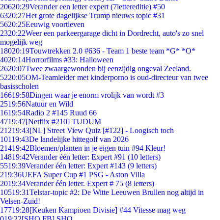
206
20:29
Verander een letter expert (7lettereditie) #50
63
20:27
Het grote dagelijkse Trump nieuws topic #31
56
20:25
Eeuwig voortleven
23
20:22
Weer een parkeergarage dicht in Dordrecht, auto's zo snel
mogelijk weg
180
20:19
Touwtrekken 2.0 #636 - Team 1 beste team *G* *O*
40
20:14
Horrorfilms #33: Halloween
26
20:07
Twee zwaargewonden bij eenzijdig ongeval Zeeland.
52
20:05
OM-Teamleider met kinderporno is oud-directeur van twee
basisscholen
166
19:58
Dingen waar je enorm vrolijk van wordt #3
25
19:56
Natuur en Wild
16
19:54
Radio 2 #145 Ruud 66
47
19:47
[Netflix #210] TUDUM
212
19:43
[NL] Street View Quiz [#122] - Loogisch toch
101
19:43
De landelijke hittegolf van 2026
214
19:42
Bloemen/planten in je eigen tuin #94 Kleur!
148
19:42
Verander één letter: Expert #91 (10 letters)
55
19:39
Verander één letter: Expert #143 (9 letters)
2
19:36
UEFA Super Cup #1 PSG - Aston Villa
20
19:34
Verander één letter. Expert # 75 (8 letters)
105
19:31
Telstar-topic #2: De Witte Leeuwen Brullen nog altijd in
Velsen-Zuid!
177
19:28
[Keuken Kampioen Divisie] #44 Vitesse mag weg
0
19:22
[SHO FB] SHO