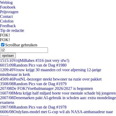
Weblog
Fotoboek
Prijsvragen
Contact
Colofon
Feedback
Tip de redactie
FOK!
FOK!
Scrollbar gebruiken
opslaan
15
15:10
VrijMiBabes #316 (not very sfw!)
60
15:09
Random Pics van de Dag #1980
12
09:49
Vrouw krijgt 30 maanden cel voor afpersing 12-jarige
misdienaar in kerk
45
09:46
PostNL-bezorger steekt bewoner na ruzie over pakket
35
08/08
Random Pics van de Dag #1979
2
07/08
De FOK!Voetbalmanager 2026/2027 is begonnen
16
07/08
Meta krijgt half miljard boete voor mentale schade bij jongeren
20
07/08
Denemarken pakt AI-gebruik in scholen aan: extra mondelinge
examens
19
07/08
Random Pics van de Dag #1978
66
06/08
Onlyfans-model met G-cup wil als NASA-ambassadeur naar