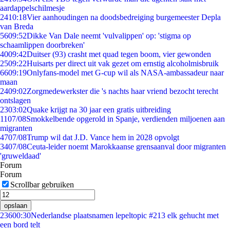
aardappelschilmesje
24
10:18
Vier aanhoudingen na doodsbedreiging burgemeester Depla
van Breda
56
09:52
Dikke Van Dale neemt 'vulvalippen' op: 'stigma op
schaamlippen doorbreken'
40
09:42
Duitser (93) crasht met quad tegen boom, vier gewonden
25
09:22
Huisarts per direct uit vak gezet om ernstig alcoholmisbruik
66
09:19
Onlyfans-model met G-cup wil als NASA-ambassadeur naar
maan
24
09:02
Zorgmedewerkster die 's nachts haar vriend bezocht terecht
ontslagen
23
03:02
Quake krijgt na 30 jaar een gratis uitbreiding
11
07/08
Smokkelbende opgerold in Spanje, verdienden miljoenen aan
migranten
47
07/08
Trump wil dat J.D. Vance hem in 2028 opvolgt
34
07/08
Ceuta-leider noemt Marokkaanse grensaanval door migranten
'gruweldaad'
Forum
Forum
Scrollbar gebruiken
opslaan
236
00:30
Nederlandse plaatsnamen lepeltopic #213 elk gehucht met
een bord telt