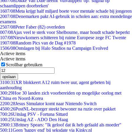
56
07/08
Dikke Van Dale neemt 'vulvalippen' op: 'stigma op
schaamlippen doorbreken'
16
07/08
Meta krijgt half miljard boete voor mentale schade bij jongeren
20
07/08
Denemarken pakt AI-gebruik in scholen aan: extra mondelinge
examens
25
07/08
Peter Faber (82) overleden
0
07/08
Ajax veel te sterk voor Shelbourne, maar houdt schade beperkt
1
07/08
Nieuwkomers schitteren bij ruime Europese zege FC Twente
19
07/08
Random Pics van de Dag #1978
15
06/08
Ontslagen bij Halo Studios na Campaign Evolved
Actieve items
Actieve items
Scrollbar gebruiken
opslaan
31
00:31
XR blokkeert A12 ruim twee uur, agent gebeten bij
aanhouding
3
00:29
Hoe 30 landen zich voorbereiden op mogelijke oorlog met
China en Noord-Korea
22
00:28
Jesus Simulator komt naar Nintendo Switch
45
00:26
PostNL-bezorger steekt bewoner na ruzie over pakket
7
00:26
Uitslag PSV - Fortuna Sittard
1
00:25
Uitslag AZ - ADO Den Haag
29
00:13
Britney Spears: "Ik geloof dat ik heb gefaald als moeder"
5
00:11
Geen 'happy end' bij seksdate via Kinky.nl