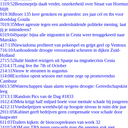
13
19:52
Benzineprijs daalt verder, onzekerheid over Straat van Hormuz
blijft
9
19:36
Broer 135 keer gestoken en gesneden: zes jaar cel en tbs voor
doodslag Gouda
70
19:35
Meer agressie tegen een andersluidende politieke mening, laat
jij je intimideren?
63
19:04
Spanje: bijna alle migranten in Ceuta weer teruggekeerd naar
Marokko
4
17:13
Niewiadoma profiteert van pokerspel en grijpt geel op Ventoux
7
16:10
Aanhoudende droogte veroorzaakt scheuren in dijken Zuid-
Holland
27
15:52
Italië hindert reizigers uit Spanje na migratiecrisis Ceuta
23
14:17
Long live the 7th of October
2
14:11
Nieuw te streamen in augustus
1
14:08
Excelsior opent seizoen met ruime zege op promovendus
Cambuur
60
13:58
Waterschappen slaan alarm wegens droogte: Gereedschapskist
leeg
37
13:13
Random Pics van de Dag #1833
16
12:43
Meta krijgt half miljard boete voor mentale schade bij jongeren
42
12:11
Voedselprijzen wereldwijd op hoogste niveau in ruim drie jaar
29
11:05
Kabinet geeft bedrijven geen compensatie voor schade door
laagwater
6
11:03
Trailers kijken: de bioscoopreleases van week 32
24
10:54
OM eist TBS tegen verwarde man die agenten stak met