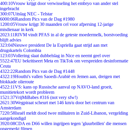
4
00:10
Vrouw krijgt door verwisseling het embryo van ander stel
ingebracht
3
00:07
Uitslag NEC - Telstar
60
00:06
Random Pics van de Dag #1980
12
00:05
Vrouw krijgt 30 maanden cel voor afpersing 12-jarige
misdienaar in kerk
20
23:11
RIVM vindt PFAS in al de geteste moedermelk, borstvoeding
blijft advies
3
23:04
Nieuwe president De la Espriella gaat strijd aan met
drugskartels Colombia
1
23:03
Vollering slaat dubbelslag in Nice en neemt geel over
55
22:47
EU bekritiseert Meta en TikTok om verspreiden desinformatie
Ceuta
43
22:22
Random Pics van de Dag #1448
43
22:19
Houthi's vallen Saoedi-Arabië en Jemen aan, dreigen met
blokkade olieroute
45
22:11
VS: kans op Russische aanval op NAVO-land groeit,
munitietekort wordt probleem
15
21:37
VrijMiBabes #316 (not very sfw!)
26
21:30
Wegpiraat scheurt met 146 km/u door het centrum van
Amsterdam
72
20:58
Israël meldt dood twee militairen in Zuid-Libanon, vergelding
aangekondigd
39
20:08
CDA en D66 willen ingrijpen tegen 'gluurbrillen' die mensen
ongemerkt filmen