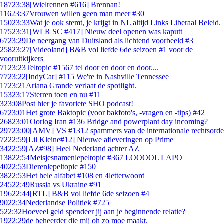
187
23:38
[Wielrennen #616] Brennan!
116
23:37
Vrouwen willen geen man meer #30
150
23:33
Wat je ook stemt, je krijgt in NL altijd Links Liberaal Beleid.
175
23:31
[WLR SC #417] Nieuw deel openen was kaputt
67
23:29
De neergang van Duitsland als lichtend voorbeeld #3
258
23:27
[Videoland] B&B vol liefde 6de seizoen #1 voor de
vooruitkijkers
71
23:23
Teltopic #1567 tel door en door en door....
77
23:22
[IndyCar] #115 We're in Nashville Tennessee
17
23:21
Ariana Grande verlaat de spotlight.
153
23:17
Sterren toen en nu #11
3
23:08
Post hier je favoriete SHO podcast!
67
23:01
Het grote Baktopic (voor bakfoto's, -vragen en -tips) #42
268
23:01
Oorlog Iran #136 Bridge and powerplant day incoming?
297
23:00
[AMV] VS #1312 spammers van de internationale rechtsorde
72
22:59
[Lil Kleine#12] Nieuwe afleveringen op Prime
34
22:59
[AZ#98] Heel Nederland achter AZ
138
22:54
Meisjesnamenlepeltopic #367 LOOOOL LAPO
40
22:53
Dierenlepeltopic #150
38
22:53
Het hele alfabet #108 en 4letterwoord
245
22:49
Russia vs Ukraine #91
196
22:44
[RTL] B&B vol liefde 6de seizoen #4
90
22:34
Nederlandse Politiek #725
5
22:32
Hoeveel geld spendeer jij aan je beginnende relatie?
19
22:29
de beheerder die mij oh zo moe maakt.