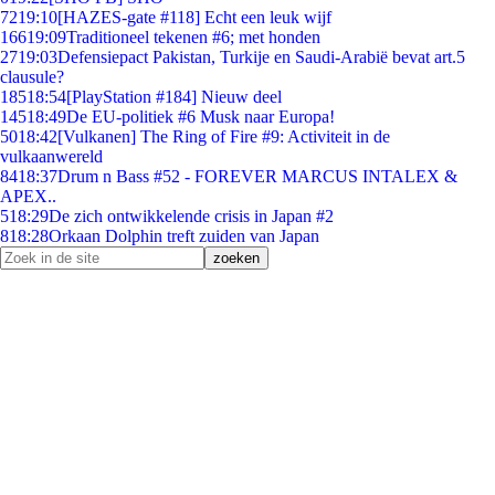
72
19:10
[HAZES-gate #118] Echt een leuk wijf
166
19:09
Traditioneel tekenen #6; met honden
27
19:03
Defensiepact Pakistan, Turkije en Saudi-Arabië bevat art.5
clausule?
185
18:54
[PlayStation #184] Nieuw deel
145
18:49
De EU-politiek #6 Musk naar Europa!
50
18:42
[Vulkanen] The Ring of Fire #9: Activiteit in de
vulkaanwereld
84
18:37
Drum n Bass #52 - FOREVER MARCUS INTALEX &
APEX..
5
18:29
De zich ontwikkelende crisis in Japan #2
8
18:28
Orkaan Dolphin treft zuiden van Japan