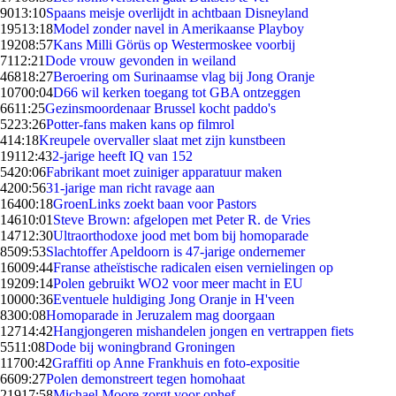
90
13:10
Spaans meisje overlijdt in achtbaan Disneyland
195
13:18
Model zonder navel in Amerikaanse Playboy
192
08:57
Kans Milli Görüs op Westermoskee voorbij
71
12:21
Dode vrouw gevonden in weiland
468
18:27
Beroering om Surinaamse vlag bij Jong Oranje
107
00:04
D66 wil kerken toegang tot GBA ontzeggen
66
11:25
Gezinsmoordenaar Brussel kocht paddo's
52
23:26
Potter-fans maken kans op filmrol
4
14:18
Kreupele overvaller slaat met zijn kunstbeen
191
12:43
2-jarige heeft IQ van 152
54
20:06
Fabrikant moet zuiniger apparatuur maken
42
00:56
31-jarige man richt ravage aan
164
00:18
GroenLinks zoekt baan voor Pastors
146
10:01
Steve Brown: afgelopen met Peter R. de Vries
147
12:30
Ultraorthodoxe jood met bom bij homoparade
85
09:53
Slachtoffer Apeldoorn is 47-jarige ondernemer
160
09:44
Franse atheïstische radicalen eisen vernielingen op
192
09:14
Polen gebruikt WO2 voor meer macht in EU
100
00:36
Eventuele huldiging Jong Oranje in H'veen
83
00:08
Homoparade in Jeruzalem mag doorgaan
127
14:42
Hangjongeren mishandelen jongen en vertrappen fiets
55
11:08
Dode bij woningbrand Groningen
117
00:42
Graffiti op Anne Frankhuis en foto-expositie
66
09:27
Polen demonstreert tegen homohaat
219
17:58
Michael Moore zorgt voor ophef