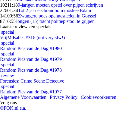
102
11:18
9-jarigen moeten opstel over pijpen schrijven
226
01:34
Tot 2 jaar eis brandbom moskee Edam
141
09:56
Zwangere poes opengesneden in Gorssel
87
16:55
Jongen (15) tracht politiepistool te grijpen
Laatste reviews en specials
special
VrijMiBabes #316 (not very sfw!)
special
Random Pics van de Dag #1980
special
Random Pics van de Dag #1979
special
Random Pics van de Dag #1978
review
Forensics: Crime Scene Detective
special
Random Pics van de Dag #1977
Algemene Voorwaarden
|
Privacy Policy
|
Cookievoorkeuren
Volg ons
©FOK.nl e.a.