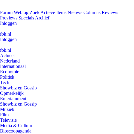
Forum
Weblog
Zoek
Actieve Items
Nieuws
Columns
Reviews
Previews
Specials
Archief
Inloggen
fok.nl
Inloggen
fok.nl
Actueel
Nederland
Internationaal
Economie
Politiek
Tech
Showbiz en Gossip
Opmerkelijk
Entertainment
Showbiz en Gossip
Muziek
Film
Televisie
Media & Cultuur
Bioscoopagenda