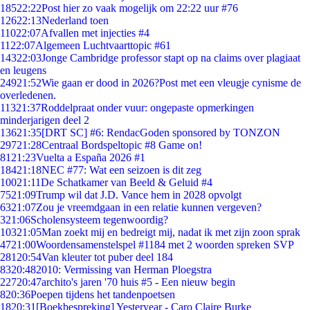
185
22:22
Post hier zo vaak mogelijk om 22:22 uur #76
126
22:13
Nederland toen
110
22:07
Afvallen met injecties #4
11
22:07
Algemeen Luchtvaarttopic #61
143
22:03
Jonge Cambridge professor stapt op na claims over plagiaat
en leugens
249
21:52
Wie gaan er dood in 2026?Post met een vleugje cynisme de
overledenen.
113
21:37
Roddelpraat onder vuur: ongepaste opmerkingen
minderjarigen deel 2
136
21:35
[DRT SC] #6: RendacGoden sponsored by TONZON
297
21:28
Centraal Bordspeltopic #8 Game on!
81
21:23
Vuelta a España 2026 #1
184
21:18
NEC #77: Wat een seizoen is dit zeg
100
21:11
De Schatkamer van Beeld & Geluid #4
75
21:09
Trump wil dat J.D. Vance hem in 2028 opvolgt
63
21:07
Zou je vreemdgaan in een relatie kunnen vergeven?
3
21:06
Scholensysteem tegenwoordig?
103
21:05
Man zoekt mij en bedreigt mij, nadat ik met zijn zoon sprak
47
21:00
Woordensamenstelspel #1184 met 2 woorden spreken SVP
281
20:54
Van kleuter tot puber deel 184
83
20:48
2010: Vermissing van Herman Ploegstra
227
20:47
archito's jaren '70 huis #5 - Een nieuw begin
8
20:36
Poepen tijdens het tandenpoetsen
18
20:31
[Boekbespreking] Yesteryear - Caro Claire Burke