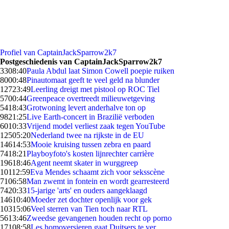
Profiel van CaptainJackSparrow2k7
Postgeschiedenis van CaptainJackSparrow2k7
33
08:40
Paula Abdul laat Simon Cowell poepie ruiken
80
00:48
Pinautomaat geeft te veel geld na blunder
127
23:49
Leerling dreigt met pistool op ROC Tiel
57
00:44
Greenpeace overtreedt milieuwetgeving
54
18:43
Grotwoning levert anderhalve ton op
98
21:25
Live Earth-concert in Brazilië verboden
60
10:33
Vrijend model verliest zaak tegen YouTube
125
05:20
Nederland twee na rijkste in de EU
146
14:53
Mooie kruising tussen zebra en paard
74
18:21
Playboyfoto's kosten lijnrechter carrière
196
18:46
Agent neemt skater in wurggreep
101
12:59
Eva Mendes schaamt zich voor seksscène
71
06:58
Man zwemt in fontein en wordt gearresteerd
74
20:33
15-jarige 'arts' en ouders aangeklaagd
146
10:40
Moeder zet dochter openlijk voor gek
103
15:06
Veel sterren van Tien toch naar RTL
56
13:46
Zweedse gevangenen houden recht op porno
171
08:58
Les homoversieren gaat Duitsers te ver