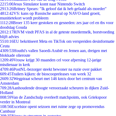
22
15:00
Jesus Simulator komt naar Nintendo Switch
29
13:26
Britney Spears: "Ik geloof dat ik heb gefaald als moeder"
48
12:42
VS: kans op Russische aanval op NAVO-land groeit,
munitietekort wordt probleem
11
12:28
Broer 135 keer gestoken en gesneden: zes jaar cel en tbs voor
doodslag Gouda
20
12:17
RIVM vindt PFAS in al de geteste moedermelk, borstvoeding
blijft advies
55
10:16
EU bekritiseert Meta en TikTok om verspreiden desinformatie
Ceuta
43
09:53
Houthi's vallen Saoedi-Arabië en Jemen aan, dreigen met
blokkade olieroute
12
09:49
Vrouw krijgt 30 maanden cel voor afpersing 12-jarige
misdienaar in kerk
47
09:46
PostNL-bezorger steekt bewoner na ruzie over pakket
6
09:45
Trailers kijken: de bioscoopreleases van week 32
26
09:32
Wegpiraat scheurt met 146 km/u door het centrum van
Amsterdam
7
09:28
Aanhoudende droogte veroorzaakt scheuren in dijken Zuid-
Holland
0
08:59
Van de Zandschulp overleeft matchpoints, ook Griekspoor
verder in Montreal
1
08:56
Excelsior opent seizoen met ruime zege op promovendus
Cambuur
2
08:35
Nieuw te streamen in augustus