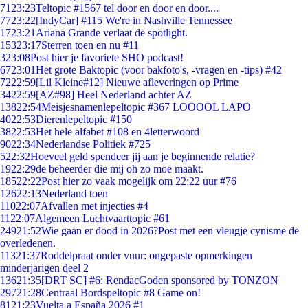
71
23:23
Teltopic #1567 tel door en door en door....
77
23:22
[IndyCar] #115 We're in Nashville Tennessee
17
23:21
Ariana Grande verlaat de spotlight.
153
23:17
Sterren toen en nu #11
3
23:08
Post hier je favoriete SHO podcast!
67
23:01
Het grote Baktopic (voor bakfoto's, -vragen en -tips) #42
72
22:59
[Lil Kleine#12] Nieuwe afleveringen op Prime
34
22:59
[AZ#98] Heel Nederland achter AZ
138
22:54
Meisjesnamenlepeltopic #367 LOOOOL LAPO
40
22:53
Dierenlepeltopic #150
38
22:53
Het hele alfabet #108 en 4letterwoord
90
22:34
Nederlandse Politiek #725
5
22:32
Hoeveel geld spendeer jij aan je beginnende relatie?
19
22:29
de beheerder die mij oh zo moe maakt.
185
22:22
Post hier zo vaak mogelijk om 22:22 uur #76
126
22:13
Nederland toen
110
22:07
Afvallen met injecties #4
11
22:07
Algemeen Luchtvaarttopic #61
249
21:52
Wie gaan er dood in 2026?Post met een vleugje cynisme de
overledenen.
113
21:37
Roddelpraat onder vuur: ongepaste opmerkingen
minderjarigen deel 2
136
21:35
[DRT SC] #6: RendacGoden sponsored by TONZON
297
21:28
Centraal Bordspeltopic #8 Game on!
81
21:23
Vuelta a España 2026 #1