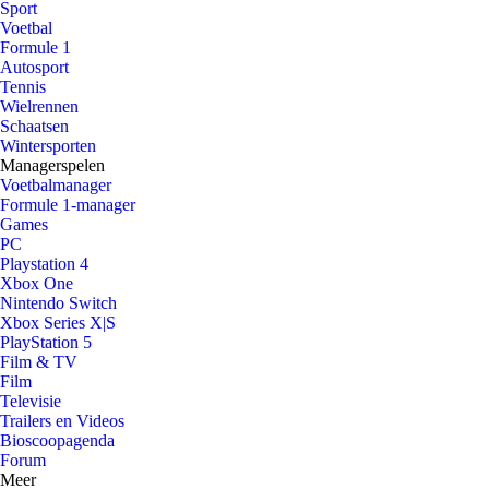
Sport
Voetbal
Formule 1
Autosport
Tennis
Wielrennen
Schaatsen
Wintersporten
Managerspelen
Voetbalmanager
Formule 1-manager
Games
PC
Playstation 4
Xbox One
Nintendo Switch
Xbox Series X|S
PlayStation 5
Film & TV
Film
Televisie
Trailers en Videos
Bioscoopagenda
Forum
Meer