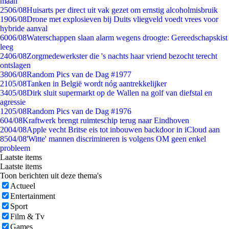
maan
25
06/08
Huisarts per direct uit vak gezet om ernstig alcoholmisbruik
19
06/08
Drone met explosieven bij Duits vliegveld voedt vrees voor
hybride aanval
60
06/08
Waterschappen slaan alarm wegens droogte: Gereedschapskist
leeg
24
06/08
Zorgmedewerkster die 's nachts haar vriend bezocht terecht
ontslagen
38
06/08
Random Pics van de Dag #1977
21
05/08
Tanken in België wordt nóg aantrekkelijker
34
05/08
Dirk sluit supermarkt op de Wallen na golf van diefstal en
agressie
12
05/08
Random Pics van de Dag #1976
6
04/08
Kraftwerk brengt ruimteschip terug naar Eindhoven
20
04/08
Apple vecht Britse eis tot inbouwen backdoor in iCloud aan
85
04/08
'Witte' mannen discrimineren is volgens OM geen enkel
probleem
Laatste items
Laatste items
Toon berichten uit deze thema's
Actueel
Entertainment
Sport
Film & Tv
Games