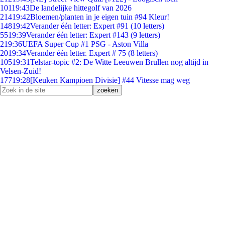
101
19:43
De landelijke hittegolf van 2026
214
19:42
Bloemen/planten in je eigen tuin #94 Kleur!
148
19:42
Verander één letter: Expert #91 (10 letters)
55
19:39
Verander één letter: Expert #143 (9 letters)
2
19:36
UEFA Super Cup #1 PSG - Aston Villa
20
19:34
Verander één letter. Expert # 75 (8 letters)
105
19:31
Telstar-topic #2: De Witte Leeuwen Brullen nog altijd in
Velsen-Zuid!
177
19:28
[Keuken Kampioen Divisie] #44 Vitesse mag weg