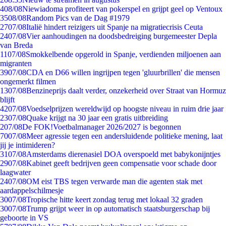
4
08/08
Niewiadoma profiteert van pokerspel en grijpt geel op Ventoux
35
08/08
Random Pics van de Dag #1979
27
07/08
Italië hindert reizigers uit Spanje na migratiecrisis Ceuta
24
07/08
Vier aanhoudingen na doodsbedreiging burgemeester Depla
van Breda
11
07/08
Smokkelbende opgerold in Spanje, verdienden miljoenen aan
migranten
39
07/08
CDA en D66 willen ingrijpen tegen 'gluurbrillen' die mensen
ongemerkt filmen
13
07/08
Benzineprijs daalt verder, onzekerheid over Straat van Hormuz
blijft
42
07/08
Voedselprijzen wereldwijd op hoogste niveau in ruim drie jaar
23
07/08
Quake krijgt na 30 jaar een gratis uitbreiding
2
07/08
De FOK!Voetbalmanager 2026/2027 is begonnen
70
07/08
Meer agressie tegen een andersluidende politieke mening, laat
jij je intimideren?
31
07/08
Amsterdams dierenasiel DOA overspoeld met babykonijntjes
29
07/08
Kabinet geeft bedrijven geen compensatie voor schade door
laagwater
24
07/08
OM eist TBS tegen verwarde man die agenten stak met
aardappelschilmesje
30
07/08
Tropische hitte keert zondag terug met lokaal 32 graden
30
07/08
Trump grijpt weer in op automatisch staatsburgerschap bij
geboorte in VS