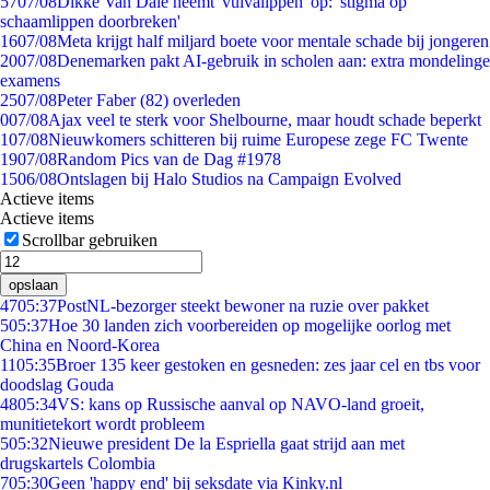
57
07/08
Dikke Van Dale neemt 'vulvalippen' op: 'stigma op
schaamlippen doorbreken'
16
07/08
Meta krijgt half miljard boete voor mentale schade bij jongeren
20
07/08
Denemarken pakt AI-gebruik in scholen aan: extra mondelinge
examens
25
07/08
Peter Faber (82) overleden
0
07/08
Ajax veel te sterk voor Shelbourne, maar houdt schade beperkt
1
07/08
Nieuwkomers schitteren bij ruime Europese zege FC Twente
19
07/08
Random Pics van de Dag #1978
15
06/08
Ontslagen bij Halo Studios na Campaign Evolved
Actieve items
Actieve items
Scrollbar gebruiken
opslaan
47
05:37
PostNL-bezorger steekt bewoner na ruzie over pakket
5
05:37
Hoe 30 landen zich voorbereiden op mogelijke oorlog met
China en Noord-Korea
11
05:35
Broer 135 keer gestoken en gesneden: zes jaar cel en tbs voor
doodslag Gouda
48
05:34
VS: kans op Russische aanval op NAVO-land groeit,
munitietekort wordt probleem
5
05:32
Nieuwe president De la Espriella gaat strijd aan met
drugskartels Colombia
7
05:30
Geen 'happy end' bij seksdate via Kinky.nl