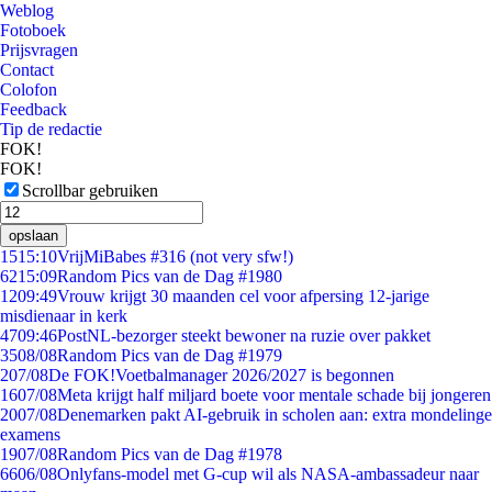
Weblog
Fotoboek
Prijsvragen
Contact
Colofon
Feedback
Tip de redactie
FOK!
FOK!
Scrollbar gebruiken
opslaan
15
15:10
VrijMiBabes #316 (not very sfw!)
62
15:09
Random Pics van de Dag #1980
12
09:49
Vrouw krijgt 30 maanden cel voor afpersing 12-jarige
misdienaar in kerk
47
09:46
PostNL-bezorger steekt bewoner na ruzie over pakket
35
08/08
Random Pics van de Dag #1979
2
07/08
De FOK!Voetbalmanager 2026/2027 is begonnen
16
07/08
Meta krijgt half miljard boete voor mentale schade bij jongeren
20
07/08
Denemarken pakt AI-gebruik in scholen aan: extra mondelinge
examens
19
07/08
Random Pics van de Dag #1978
66
06/08
Onlyfans-model met G-cup wil als NASA-ambassadeur naar