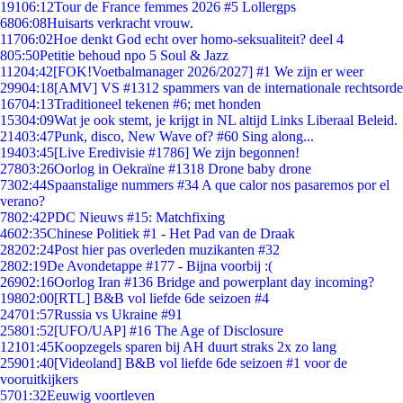
191
06:12
Tour de France femmes 2026 #5 Lollergps
68
06:08
Huisarts verkracht vrouw.
117
06:02
Hoe denkt God echt over homo-seksualiteit? deel 4
8
05:50
Petitie behoud npo 5 Soul & Jazz
112
04:42
[FOK!Voetbalmanager 2026/2027] #1 We zijn er weer
299
04:18
[AMV] VS #1312 spammers van de internationale rechtsorde
167
04:13
Traditioneel tekenen #6; met honden
153
04:09
Wat je ook stemt, je krijgt in NL altijd Links Liberaal Beleid.
214
03:47
Punk, disco, New Wave of? #60 Sing along...
194
03:45
[Live Eredivisie #1786] We zijn begonnen!
278
03:26
Oorlog in Oekraïne #1318 Drone baby drone
73
02:44
Spaanstalige nummers #34 A que calor nos pasaremos por el
verano?
78
02:42
PDC Nieuws #15: Matchfixing
46
02:35
Chinese Politiek #1 - Het Pad van de Draak
282
02:24
Post hier pas overleden muzikanten #32
28
02:19
De Avondetappe #177 - Bijna voorbij :(
269
02:16
Oorlog Iran #136 Bridge and powerplant day incoming?
198
02:00
[RTL] B&B vol liefde 6de seizoen #4
247
01:57
Russia vs Ukraine #91
258
01:52
[UFO/UAP] #16 The Age of Disclosure
121
01:45
Koopzegels sparen bij AH duurt straks 2x zo lang
259
01:40
[Videoland] B&B vol liefde 6de seizoen #1 voor de
vooruitkijkers
57
01:32
Eeuwig voortleven