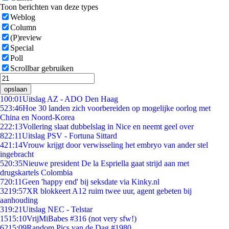
Toon berichten van deze types
Weblog
Column
(P)review
Special
Poll
Scrollbar gebruiken
opslaan
1
00:01
Uitslag AZ - ADO Den Haag
5
23:46
Hoe 30 landen zich voorbereiden op mogelijke oorlog met
China en Noord-Korea
2
22:13
Vollering slaat dubbelslag in Nice en neemt geel over
8
22:11
Uitslag PSV - Fortuna Sittard
4
21:14
Vrouw krijgt door verwisseling het embryo van ander stel
ingebracht
5
20:35
Nieuwe president De la Espriella gaat strijd aan met
drugskartels Colombia
7
20:11
Geen 'happy end' bij seksdate via Kinky.nl
32
19:57
XR blokkeert A12 ruim twee uur, agent gebeten bij
aanhouding
3
19:21
Uitslag NEC - Telstar
15
15:10
VrijMiBabes #316 (not very sfw!)
62
15:09
Random Pics van de Dag #1980