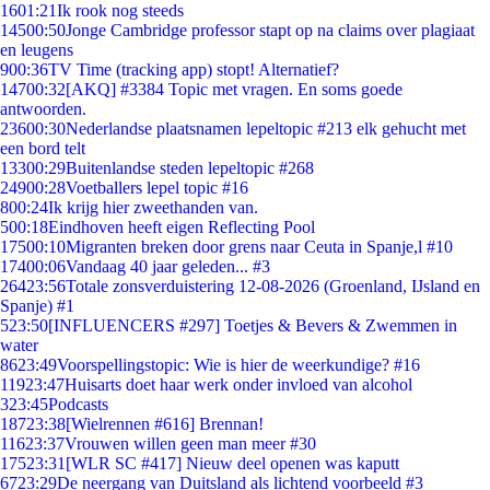
16
01:21
Ik rook nog steeds
145
00:50
Jonge Cambridge professor stapt op na claims over plagiaat
en leugens
9
00:36
TV Time (tracking app) stopt! Alternatief?
147
00:32
[AKQ] #3384 Topic met vragen. En soms goede
antwoorden.
236
00:30
Nederlandse plaatsnamen lepeltopic #213 elk gehucht met
een bord telt
133
00:29
Buitenlandse steden lepeltopic #268
249
00:28
Voetballers lepel topic #16
8
00:24
Ik krijg hier zweethanden van.
5
00:18
Eindhoven heeft eigen Reflecting Pool
175
00:10
Migranten breken door grens naar Ceuta in Spanje,l #10
174
00:06
Vandaag 40 jaar geleden... #3
264
23:56
Totale zonsverduistering 12-08-2026 (Groenland, IJsland en
Spanje) #1
5
23:50
[INFLUENCERS #297] Toetjes & Bevers & Zwemmen in
water
86
23:49
Voorspellingstopic: Wie is hier de weerkundige? #16
119
23:47
Huisarts doet haar werk onder invloed van alcohol
3
23:45
Podcasts
187
23:38
[Wielrennen #616] Brennan!
116
23:37
Vrouwen willen geen man meer #30
175
23:31
[WLR SC #417] Nieuw deel openen was kaputt
67
23:29
De neergang van Duitsland als lichtend voorbeeld #3