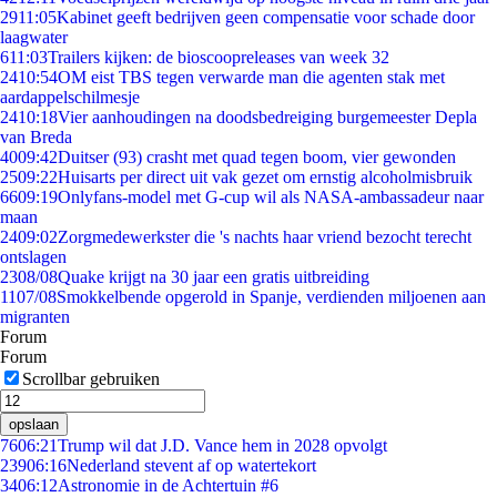
29
11:05
Kabinet geeft bedrijven geen compensatie voor schade door
laagwater
6
11:03
Trailers kijken: de bioscoopreleases van week 32
24
10:54
OM eist TBS tegen verwarde man die agenten stak met
aardappelschilmesje
24
10:18
Vier aanhoudingen na doodsbedreiging burgemeester Depla
van Breda
40
09:42
Duitser (93) crasht met quad tegen boom, vier gewonden
25
09:22
Huisarts per direct uit vak gezet om ernstig alcoholmisbruik
66
09:19
Onlyfans-model met G-cup wil als NASA-ambassadeur naar
maan
24
09:02
Zorgmedewerkster die 's nachts haar vriend bezocht terecht
ontslagen
23
08/08
Quake krijgt na 30 jaar een gratis uitbreiding
11
07/08
Smokkelbende opgerold in Spanje, verdienden miljoenen aan
migranten
Forum
Forum
Scrollbar gebruiken
opslaan
76
06:21
Trump wil dat J.D. Vance hem in 2028 opvolgt
239
06:16
Nederland stevent af op watertekort
34
06:12
Astronomie in de Achtertuin #6