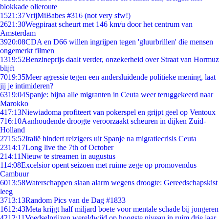
blokkade olieroute
15
21:37
VrijMiBabes #316 (not very sfw!)
26
21:30
Wegpiraat scheurt met 146 km/u door het centrum van
Amsterdam
39
20:08
CDA en D66 willen ingrijpen tegen 'gluurbrillen' die mensen
ongemerkt filmen
13
19:52
Benzineprijs daalt verder, onzekerheid over Straat van Hormuz
blijft
70
19:35
Meer agressie tegen een andersluidende politieke mening, laat
jij je intimideren?
63
19:04
Spanje: bijna alle migranten in Ceuta weer teruggekeerd naar
Marokko
4
17:13
Niewiadoma profiteert van pokerspel en grijpt geel op Ventoux
7
16:10
Aanhoudende droogte veroorzaakt scheuren in dijken Zuid-
Holland
27
15:52
Italië hindert reizigers uit Spanje na migratiecrisis Ceuta
23
14:17
Long live the 7th of October
2
14:11
Nieuw te streamen in augustus
1
14:08
Excelsior opent seizoen met ruime zege op promovendus
Cambuur
60
13:58
Waterschappen slaan alarm wegens droogte: Gereedschapskist
leeg
37
13:13
Random Pics van de Dag #1833
16
12:43
Meta krijgt half miljard boete voor mentale schade bij jongeren
42
12:11
Voedselprijzen wereldwijd op hoogste niveau in ruim drie jaar