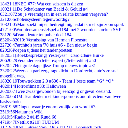
184
21:18
NEC #77: Wat een seizoen is dit zeg
100
21:11
De Schatkamer van Beeld & Geluid #4
63
21:07
Zou je vreemdgaan in een relatie kunnen vergeven?
3
21:06
Scholensysteem tegenwoordig?
103
21:05
Man zoekt mij en bedreigt mij, nadat ik met zijn zoon sprak
47
21:00
Woordensamenstelspel #1184 met 2 woorden spreken SVP
281
20:54
Van kleuter tot puber deel 184
83
20:48
2010: Vermissing van Herman Ploegstra
227
20:47
archito's jaren '70 huis #5 - Een nieuw begin
8
20:36
Poepen tijdens het tandenpoetsen
18
20:31
[Boekbespreking] Yesteryear - Caro Claire Burke
206
20:29
Verander een letter expert (7lettereditie) #50
63
20:27
Het grote dagelijkse Trump nieuws topic #31
23
20:22
Weer een parkeergarage dicht in Dordrecht, auto's zo snel
mogelijk weg
180
20:19
Touwtrekken 2.0 #636 - Team 1 beste team *G* *O*
40
20:14
Horrorfilms #33: Halloween
26
20:07
Twee zwaargewonden bij eenzijdig ongeval Zeeland.
52
20:05
OM-Teamleider met kinderporno is oud-directeur van twee
basisscholen
166
19:58
Dingen waar je enorm vrolijk van wordt #3
25
19:56
Natuur en Wild
16
19:54
Radio 2 #145 Ruud 66
47
19:47
[Netflix #210] TUDUM
212
19:43
[NL] Street View Quiz [#122] - Loogisch toch