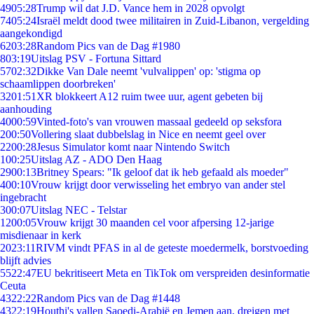
49
05:28
Trump wil dat J.D. Vance hem in 2028 opvolgt
74
05:24
Israël meldt dood twee militairen in Zuid-Libanon, vergelding
aangekondigd
62
03:28
Random Pics van de Dag #1980
8
03:19
Uitslag PSV - Fortuna Sittard
57
02:32
Dikke Van Dale neemt 'vulvalippen' op: 'stigma op
schaamlippen doorbreken'
32
01:51
XR blokkeert A12 ruim twee uur, agent gebeten bij
aanhouding
40
00:59
Vinted-foto's van vrouwen massaal gedeeld op seksfora
2
00:50
Vollering slaat dubbelslag in Nice en neemt geel over
22
00:28
Jesus Simulator komt naar Nintendo Switch
1
00:25
Uitslag AZ - ADO Den Haag
29
00:13
Britney Spears: "Ik geloof dat ik heb gefaald als moeder"
4
00:10
Vrouw krijgt door verwisseling het embryo van ander stel
ingebracht
3
00:07
Uitslag NEC - Telstar
12
00:05
Vrouw krijgt 30 maanden cel voor afpersing 12-jarige
misdienaar in kerk
20
23:11
RIVM vindt PFAS in al de geteste moedermelk, borstvoeding
blijft advies
55
22:47
EU bekritiseert Meta en TikTok om verspreiden desinformatie
Ceuta
43
22:22
Random Pics van de Dag #1448
43
22:19
Houthi's vallen Saoedi-Arabië en Jemen aan, dreigen met