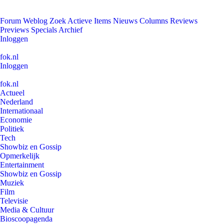
Forum
Weblog
Zoek
Actieve Items
Nieuws
Columns
Reviews
Previews
Specials
Archief
Inloggen
fok.nl
Inloggen
fok.nl
Actueel
Nederland
Internationaal
Economie
Politiek
Tech
Showbiz en Gossip
Opmerkelijk
Entertainment
Showbiz en Gossip
Muziek
Film
Televisie
Media & Cultuur
Bioscoopagenda