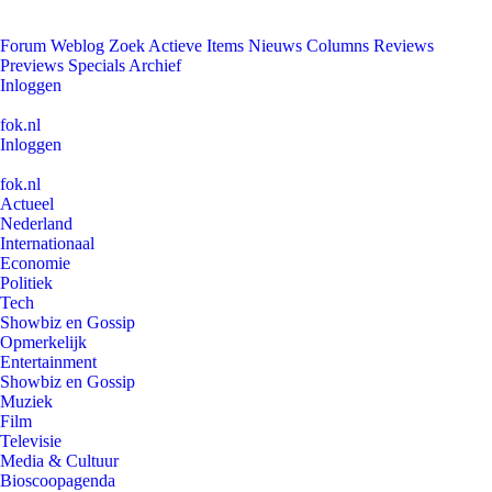
Forum
Weblog
Zoek
Actieve Items
Nieuws
Columns
Reviews
Previews
Specials
Archief
Inloggen
fok.nl
Inloggen
fok.nl
Actueel
Nederland
Internationaal
Economie
Politiek
Tech
Showbiz en Gossip
Opmerkelijk
Entertainment
Showbiz en Gossip
Muziek
Film
Televisie
Media & Cultuur
Bioscoopagenda