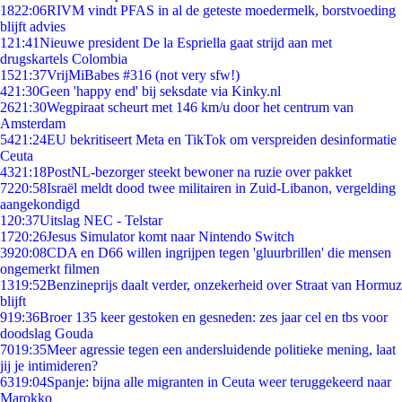
18
22:06
RIVM vindt PFAS in al de geteste moedermelk, borstvoeding
blijft advies
1
21:41
Nieuwe president De la Espriella gaat strijd aan met
drugskartels Colombia
15
21:37
VrijMiBabes #316 (not very sfw!)
4
21:30
Geen 'happy end' bij seksdate via Kinky.nl
26
21:30
Wegpiraat scheurt met 146 km/u door het centrum van
Amsterdam
54
21:24
EU bekritiseert Meta en TikTok om verspreiden desinformatie
Ceuta
43
21:18
PostNL-bezorger steekt bewoner na ruzie over pakket
72
20:58
Israël meldt dood twee militairen in Zuid-Libanon, vergelding
aangekondigd
1
20:37
Uitslag NEC - Telstar
17
20:26
Jesus Simulator komt naar Nintendo Switch
39
20:08
CDA en D66 willen ingrijpen tegen 'gluurbrillen' die mensen
ongemerkt filmen
13
19:52
Benzineprijs daalt verder, onzekerheid over Straat van Hormuz
blijft
9
19:36
Broer 135 keer gestoken en gesneden: zes jaar cel en tbs voor
doodslag Gouda
70
19:35
Meer agressie tegen een andersluidende politieke mening, laat
jij je intimideren?
63
19:04
Spanje: bijna alle migranten in Ceuta weer teruggekeerd naar
Marokko