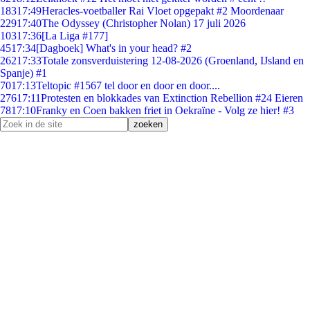
183
17:49
Heracles-voetballer Rai Vloet opgepakt #2 Moordenaar
229
17:40
The Odyssey (Christopher Nolan) 17 juli 2026
103
17:36
[La Liga #177]
45
17:34
[Dagboek] What's in your head? #2
262
17:33
Totale zonsverduistering 12-08-2026 (Groenland, IJsland en
Spanje) #1
70
17:13
Teltopic #1567 tel door en door en door....
276
17:11
Protesten en blokkades van Extinction Rebellion #24 Eieren
78
17:10
Franky en Coen bakken friet in Oekraïne - Volg ze hier! #3