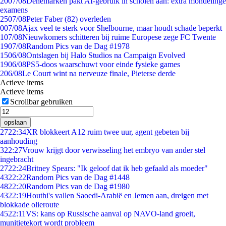
20
07/08
Denemarken pakt AI-gebruik in scholen aan: extra mondelinge
examens
25
07/08
Peter Faber (82) overleden
0
07/08
Ajax veel te sterk voor Shelbourne, maar houdt schade beperkt
1
07/08
Nieuwkomers schitteren bij ruime Europese zege FC Twente
19
07/08
Random Pics van de Dag #1978
15
06/08
Ontslagen bij Halo Studios na Campaign Evolved
19
06/08
PS5-doos waarschuwt voor einde fysieke games
2
06/08
Le Court wint na nerveuze finale, Pieterse derde
Actieve items
Actieve items
Scrollbar gebruiken
opslaan
27
22:34
XR blokkeert A12 ruim twee uur, agent gebeten bij
aanhouding
3
22:27
Vrouw krijgt door verwisseling het embryo van ander stel
ingebracht
27
22:24
Britney Spears: "Ik geloof dat ik heb gefaald als moeder"
43
22:22
Random Pics van de Dag #1448
48
22:20
Random Pics van de Dag #1980
43
22:19
Houthi's vallen Saoedi-Arabië en Jemen aan, dreigen met
blokkade olieroute
45
22:11
VS: kans op Russische aanval op NAVO-land groeit,
munitietekort wordt probleem