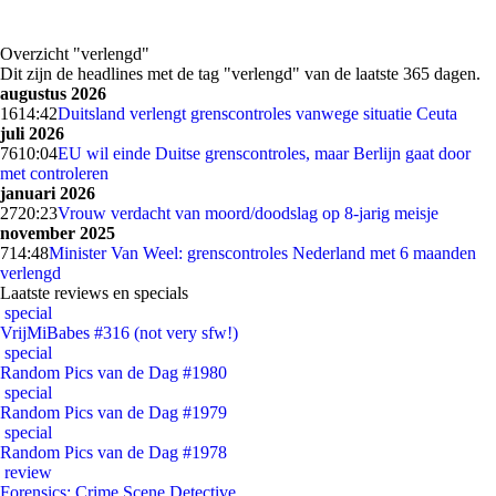
Overzicht "verlengd"
Dit zijn de headlines met de tag "verlengd" van de laatste 365 dagen.
augustus 2026
16
14:42
Duitsland verlengt grenscontroles vanwege situatie Ceuta
juli 2026
76
10:04
EU wil einde Duitse grenscontroles, maar Berlijn gaat door
met controleren
januari 2026
27
20:23
Vrouw verdacht van moord/doodslag op 8-jarig meisje
november 2025
7
14:48
Minister Van Weel: grenscontroles Nederland met 6 maanden
verlengd
Laatste reviews en specials
special
VrijMiBabes #316 (not very sfw!)
special
Random Pics van de Dag #1980
special
Random Pics van de Dag #1979
special
Random Pics van de Dag #1978
review
Forensics: Crime Scene Detective