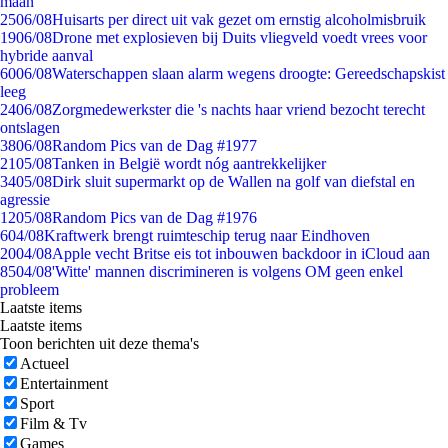
maan
25
06/08
Huisarts per direct uit vak gezet om ernstig alcoholmisbruik
19
06/08
Drone met explosieven bij Duits vliegveld voedt vrees voor
hybride aanval
60
06/08
Waterschappen slaan alarm wegens droogte: Gereedschapskist
leeg
24
06/08
Zorgmedewerkster die 's nachts haar vriend bezocht terecht
ontslagen
38
06/08
Random Pics van de Dag #1977
21
05/08
Tanken in België wordt nóg aantrekkelijker
34
05/08
Dirk sluit supermarkt op de Wallen na golf van diefstal en
agressie
12
05/08
Random Pics van de Dag #1976
6
04/08
Kraftwerk brengt ruimteschip terug naar Eindhoven
20
04/08
Apple vecht Britse eis tot inbouwen backdoor in iCloud aan
85
04/08
'Witte' mannen discrimineren is volgens OM geen enkel
probleem
Laatste items
Laatste items
Toon berichten uit deze thema's
Actueel
Entertainment
Sport
Film & Tv
Games