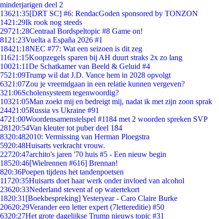
minderjarigen deel 2
136
21:35
[DRT SC] #6: RendacGoden sponsored by TONZON
14
21:29
Ik rook nog steeds
297
21:28
Centraal Bordspeltopic #8 Game on!
81
21:23
Vuelta a España 2026 #1
184
21:18
NEC #77: Wat een seizoen is dit zeg
116
21:15
Koopzegels sparen bij AH duurt straks 2x zo lang
100
21:11
De Schatkamer van Beeld & Geluid #4
75
21:09
Trump wil dat J.D. Vance hem in 2028 opvolgt
63
21:07
Zou je vreemdgaan in een relatie kunnen vergeven?
3
21:06
Scholensysteem tegenwoordig?
103
21:05
Man zoekt mij en bedreigt mij, nadat ik met zijn zoon sprak
244
21:05
Russia vs Ukraine #91
47
21:00
Woordensamenstelspel #1184 met 2 woorden spreken SVP
281
20:54
Van kleuter tot puber deel 184
83
20:48
2010: Vermissing van Herman Ploegstra
59
20:48
Huisarts verkracht vrouw.
227
20:47
archito's jaren '70 huis #5 - Een nieuw begin
185
20:46
[Wielrennen #616] Brennan!
8
20:36
Poepen tijdens het tandenpoetsen
117
20:35
Huisarts doet haar werk onder invloed van alcohol
236
20:33
Nederland stevent af op watertekort
18
20:31
[Boekbespreking] Yesteryear - Caro Claire Burke
206
20:29
Verander een letter expert (7lettereditie) #50
63
20:27
Het grote dagelijkse Trump nieuws topic #31