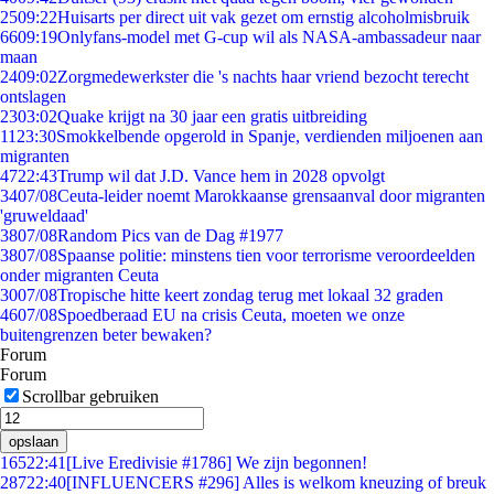
25
09:22
Huisarts per direct uit vak gezet om ernstig alcoholmisbruik
66
09:19
Onlyfans-model met G-cup wil als NASA-ambassadeur naar
maan
24
09:02
Zorgmedewerkster die 's nachts haar vriend bezocht terecht
ontslagen
23
03:02
Quake krijgt na 30 jaar een gratis uitbreiding
11
23:30
Smokkelbende opgerold in Spanje, verdienden miljoenen aan
migranten
47
22:43
Trump wil dat J.D. Vance hem in 2028 opvolgt
34
07/08
Ceuta-leider noemt Marokkaanse grensaanval door migranten
'gruweldaad'
38
07/08
Random Pics van de Dag #1977
38
07/08
Spaanse politie: minstens tien voor terrorisme veroordeelden
onder migranten Ceuta
30
07/08
Tropische hitte keert zondag terug met lokaal 32 graden
46
07/08
Spoedberaad EU na crisis Ceuta, moeten we onze
buitengrenzen beter bewaken?
Forum
Forum
Scrollbar gebruiken
opslaan
165
22:41
[Live Eredivisie #1786] We zijn begonnen!
287
22:40
[INFLUENCERS #296] Alles is welkom kneuzing of breuk