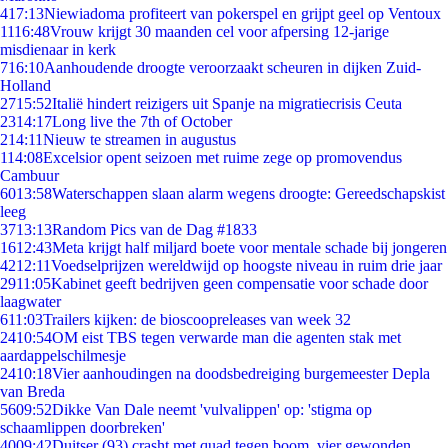
4
17:13
Niewiadoma profiteert van pokerspel en grijpt geel op Ventoux
11
16:48
Vrouw krijgt 30 maanden cel voor afpersing 12-jarige
misdienaar in kerk
7
16:10
Aanhoudende droogte veroorzaakt scheuren in dijken Zuid-
Holland
27
15:52
Italië hindert reizigers uit Spanje na migratiecrisis Ceuta
23
14:17
Long live the 7th of October
2
14:11
Nieuw te streamen in augustus
1
14:08
Excelsior opent seizoen met ruime zege op promovendus
Cambuur
60
13:58
Waterschappen slaan alarm wegens droogte: Gereedschapskist
leeg
37
13:13
Random Pics van de Dag #1833
16
12:43
Meta krijgt half miljard boete voor mentale schade bij jongeren
42
12:11
Voedselprijzen wereldwijd op hoogste niveau in ruim drie jaar
29
11:05
Kabinet geeft bedrijven geen compensatie voor schade door
laagwater
6
11:03
Trailers kijken: de bioscoopreleases van week 32
24
10:54
OM eist TBS tegen verwarde man die agenten stak met
aardappelschilmesje
24
10:18
Vier aanhoudingen na doodsbedreiging burgemeester Depla
van Breda
56
09:52
Dikke Van Dale neemt 'vulvalippen' op: 'stigma op
schaamlippen doorbreken'
40
09:42
Duitser (93) crasht met quad tegen boom, vier gewonden