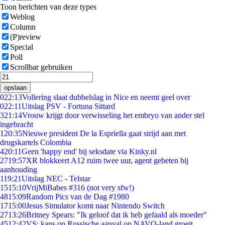
Toon berichten van deze types
Weblog
Column
(P)review
Special
Poll
Scrollbar gebruiken
opslaan
0
22:13
Vollering slaat dubbelslag in Nice en neemt geel over
0
22:11
Uitslag PSV - Fortuna Sittard
3
21:14
Vrouw krijgt door verwisseling het embryo van ander stel
ingebracht
1
20:35
Nieuwe president De la Espriella gaat strijd aan met
drugskartels Colombia
4
20:11
Geen 'happy end' bij seksdate via Kinky.nl
27
19:57
XR blokkeert A12 ruim twee uur, agent gebeten bij
aanhouding
1
19:21
Uitslag NEC - Telstar
15
15:10
VrijMiBabes #316 (not very sfw!)
48
15:09
Random Pics van de Dag #1980
17
15:00
Jesus Simulator komt naar Nintendo Switch
27
13:26
Britney Spears: "Ik geloof dat ik heb gefaald als moeder"
45
12:42
VS: kans op Russische aanval op NAVO-land groeit,