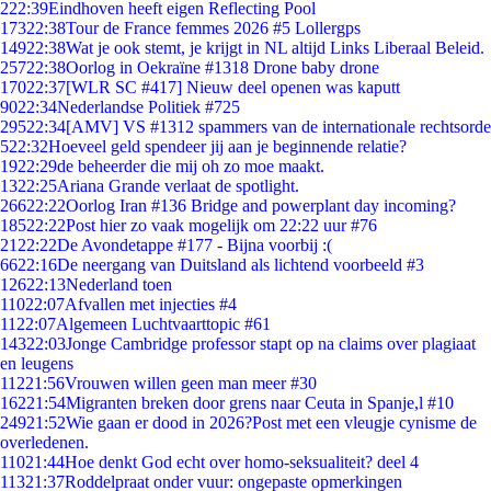
2
22:39
Eindhoven heeft eigen Reflecting Pool
173
22:38
Tour de France femmes 2026 #5 Lollergps
149
22:38
Wat je ook stemt, je krijgt in NL altijd Links Liberaal Beleid.
257
22:38
Oorlog in Oekraïne #1318 Drone baby drone
170
22:37
[WLR SC #417] Nieuw deel openen was kaputt
90
22:34
Nederlandse Politiek #725
295
22:34
[AMV] VS #1312 spammers van de internationale rechtsorde
5
22:32
Hoeveel geld spendeer jij aan je beginnende relatie?
19
22:29
de beheerder die mij oh zo moe maakt.
13
22:25
Ariana Grande verlaat de spotlight.
266
22:22
Oorlog Iran #136 Bridge and powerplant day incoming?
185
22:22
Post hier zo vaak mogelijk om 22:22 uur #76
21
22:22
De Avondetappe #177 - Bijna voorbij :(
66
22:16
De neergang van Duitsland als lichtend voorbeeld #3
126
22:13
Nederland toen
110
22:07
Afvallen met injecties #4
11
22:07
Algemeen Luchtvaarttopic #61
143
22:03
Jonge Cambridge professor stapt op na claims over plagiaat
en leugens
112
21:56
Vrouwen willen geen man meer #30
162
21:54
Migranten breken door grens naar Ceuta in Spanje,l #10
249
21:52
Wie gaan er dood in 2026?Post met een vleugje cynisme de
overledenen.
110
21:44
Hoe denkt God echt over homo-seksualiteit? deel 4
113
21:37
Roddelpraat onder vuur: ongepaste opmerkingen