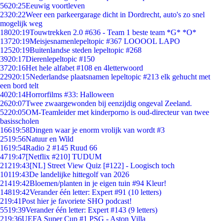
56
20:25
Eeuwig voortleven
23
20:22
Weer een parkeergarage dicht in Dordrecht, auto's zo snel
mogelijk weg
180
20:19
Touwtrekken 2.0 #636 - Team 1 beste team *G* *O*
137
20:19
Meisjesnamenlepeltopic #367 LOOOOL LAPO
125
20:19
Buitenlandse steden lepeltopic #268
39
20:17
Dierenlepeltopic #150
37
20:16
Het hele alfabet #108 en 4letterwoord
229
20:15
Nederlandse plaatsnamen lepeltopic #213 elk gehucht met
een bord telt
40
20:14
Horrorfilms #33: Halloween
26
20:07
Twee zwaargewonden bij eenzijdig ongeval Zeeland.
52
20:05
OM-Teamleider met kinderporno is oud-directeur van twee
basisscholen
166
19:58
Dingen waar je enorm vrolijk van wordt #3
25
19:56
Natuur en Wild
16
19:54
Radio 2 #145 Ruud 66
47
19:47
[Netflix #210] TUDUM
212
19:43
[NL] Street View Quiz [#122] - Loogisch toch
101
19:43
De landelijke hittegolf van 2026
214
19:42
Bloemen/planten in je eigen tuin #94 Kleur!
148
19:42
Verander één letter: Expert #91 (10 letters)
2
19:41
Post hier je favoriete SHO podcast!
55
19:39
Verander één letter: Expert #143 (9 letters)
2
19:36
UEFA Super Cup #1 PSG - Aston Villa