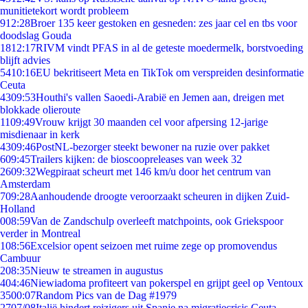
munitietekort wordt probleem
9
12:28
Broer 135 keer gestoken en gesneden: zes jaar cel en tbs voor
doodslag Gouda
18
12:17
RIVM vindt PFAS in al de geteste moedermelk, borstvoeding
blijft advies
54
10:16
EU bekritiseert Meta en TikTok om verspreiden desinformatie
Ceuta
43
09:53
Houthi's vallen Saoedi-Arabië en Jemen aan, dreigen met
blokkade olieroute
11
09:49
Vrouw krijgt 30 maanden cel voor afpersing 12-jarige
misdienaar in kerk
43
09:46
PostNL-bezorger steekt bewoner na ruzie over pakket
6
09:45
Trailers kijken: de bioscoopreleases van week 32
26
09:32
Wegpiraat scheurt met 146 km/u door het centrum van
Amsterdam
7
09:28
Aanhoudende droogte veroorzaakt scheuren in dijken Zuid-
Holland
0
08:59
Van de Zandschulp overleeft matchpoints, ook Griekspoor
verder in Montreal
1
08:56
Excelsior opent seizoen met ruime zege op promovendus
Cambuur
2
08:35
Nieuw te streamen in augustus
4
04:46
Niewiadoma profiteert van pokerspel en grijpt geel op Ventoux
35
00:07
Random Pics van de Dag #1979
27
07/08
Italië hindert reizigers uit Spanje na migratiecrisis Ceuta