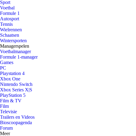
Sport
Voetbal
Formule 1
Autosport
Tennis
Wielrennen
Schaatsen
Wintersporten
Managerspelen
Voetbalmanager
Formule 1-manager
Games
PC
Playstation 4
Xbox One
Nintendo Switch
Xbox Series X|S
PlayStation 5
Film & TV
Film
Televisie
Trailers en Videos
Bioscoopagenda
Forum
Meer