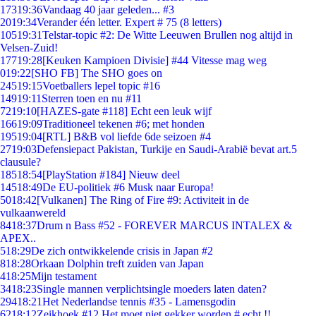
173
19:36
Vandaag 40 jaar geleden... #3
20
19:34
Verander één letter. Expert # 75 (8 letters)
105
19:31
Telstar-topic #2: De Witte Leeuwen Brullen nog altijd in
Velsen-Zuid!
177
19:28
[Keuken Kampioen Divisie] #44 Vitesse mag weg
0
19:22
[SHO FB] The SHO goes on
245
19:15
Voetballers lepel topic #16
149
19:11
Sterren toen en nu #11
72
19:10
[HAZES-gate #118] Echt een leuk wijf
166
19:09
Traditioneel tekenen #6; met honden
195
19:04
[RTL] B&B vol liefde 6de seizoen #4
27
19:03
Defensiepact Pakistan, Turkije en Saudi-Arabië bevat art.5
clausule?
185
18:54
[PlayStation #184] Nieuw deel
145
18:49
De EU-politiek #6 Musk naar Europa!
50
18:42
[Vulkanen] The Ring of Fire #9: Activiteit in de
vulkaanwereld
84
18:37
Drum n Bass #52 - FOREVER MARCUS INTALEX &
APEX..
5
18:29
De zich ontwikkelende crisis in Japan #2
8
18:28
Orkaan Dolphin treft zuiden van Japan
4
18:25
Mijn testament
34
18:23
Single mannen verplichtsingle moeders laten daten?
294
18:21
Het Nederlandse tennis #35 - Lamensgodin
62
18:12
Zeikhoek #12 Het moet niet gekker worden # echt !!