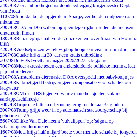
24
07/08
Vier aanhoudingen na doodsbedreiging burgemeester Depla
van Breda
11
07/08
Smokkelbende opgerold in Spanje, verdienden miljoenen aan
migranten
39
07/08
CDA en D66 willen ingrijpen tegen 'gluurbrillen' die mensen
ongemerkt filmen
13
07/08
Benzineprijs daalt verder, onzekerheid over Straat van Hormuz
blijft
42
07/08
Voedselprijzen wereldwijd op hoogste niveau in ruim drie jaar
23
07/08
Quake krijgt na 30 jaar een gratis uitbreiding
2
07/08
De FOK!Voetbalmanager 2026/2027 is begonnen
70
07/08
Meer agressie tegen een andersluidende politieke mening, laat
jij je intimideren?
31
07/08
Amsterdams dierenasiel DOA overspoeld met babykonijntjes
29
07/08
Kabinet geeft bedrijven geen compensatie voor schade door
laagwater
24
07/08
OM eist TBS tegen verwarde man die agenten stak met
aardappelschilmesje
30
07/08
Tropische hitte keert zondag terug met lokaal 32 graden
30
07/08
Trump grijpt weer in op automatisch staatsburgerschap bij
geboorte in VS
56
07/08
Dikke Van Dale neemt 'vulvalippen' op: 'stigma op
schaamlippen doorbreken'
16
07/08
Meta krijgt half miljard boete voor mentale schade bij jongeren