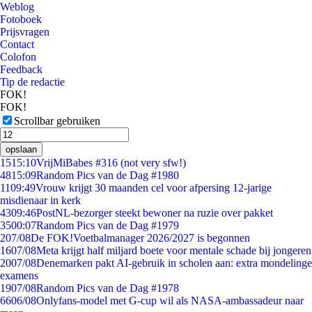
Weblog
Fotoboek
Prijsvragen
Contact
Colofon
Feedback
Tip de redactie
FOK!
FOK!
Scrollbar gebruiken
opslaan
15
15:10
VrijMiBabes #316 (not very sfw!)
48
15:09
Random Pics van de Dag #1980
11
09:49
Vrouw krijgt 30 maanden cel voor afpersing 12-jarige
misdienaar in kerk
43
09:46
PostNL-bezorger steekt bewoner na ruzie over pakket
35
00:07
Random Pics van de Dag #1979
2
07/08
De FOK!Voetbalmanager 2026/2027 is begonnen
16
07/08
Meta krijgt half miljard boete voor mentale schade bij jongeren
20
07/08
Denemarken pakt AI-gebruik in scholen aan: extra mondelinge
examens
19
07/08
Random Pics van de Dag #1978
66
06/08
Onlyfans-model met G-cup wil als NASA-ambassadeur naar