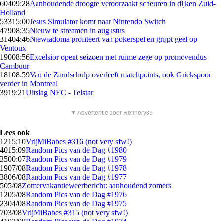
604
09:28
Aanhoudende droogte veroorzaakt scheuren in dijken Zuid-
Holland
533
15:00
Jesus Simulator komt naar Nintendo Switch
479
08:35
Nieuw te streamen in augustus
314
04:46
Niewiadoma profiteert van pokerspel en grijpt geel op
Ventoux
190
08:56
Excelsior opent seizoen met ruime zege op promovendus
Cambuur
181
08:59
Van de Zandschulp overleeft matchpoints, ook Griekspoor
verder in Montreal
39
19:21
Uitslag NEC - Telstar
▼ Advertentie door Refinery89
Lees ook
12
15:10
VrijMiBabes #316 (not very sfw!)
40
15:09
Random Pics van de Dag #1980
35
00:07
Random Pics van de Dag #1979
19
07/08
Random Pics van de Dag #1978
38
06/08
Random Pics van de Dag #1977
5
05/08
Zomervakantieweerbericht: aanhoudend zomers
12
05/08
Random Pics van de Dag #1976
23
04/08
Random Pics van de Dag #1975
7
03/08
VrijMiBabes #315 (not very sfw!)