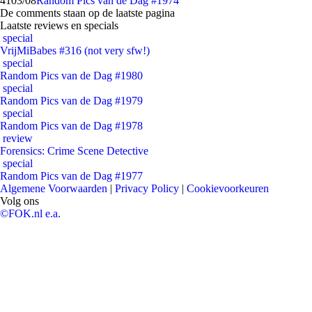
41
03/08
Random Pics van de Dag #1974
De comments staan op de laatste pagina
Laatste reviews en specials
special
VrijMiBabes #316 (not very sfw!)
special
Random Pics van de Dag #1980
special
Random Pics van de Dag #1979
special
Random Pics van de Dag #1978
review
Forensics: Crime Scene Detective
special
Random Pics van de Dag #1977
Algemene Voorwaarden
|
Privacy Policy
|
Cookievoorkeuren
Volg ons
©FOK.nl e.a.