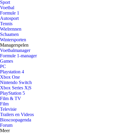
Sport
Voetbal
Formule 1
Autosport
Tennis
Wielrennen
Schaatsen
Wintersporten
Managerspelen
Voetbalmanager
Formule 1-manager
Games
PC
Playstation 4
Xbox One
Nintendo Switch
Xbox Series X|S
PlayStation 5
Film & TV
Film
Televisie
Trailers en Videos
Bioscoopagenda
Forum
Meer