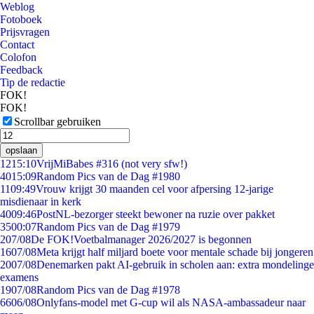
Weblog
Fotoboek
Prijsvragen
Contact
Colofon
Feedback
Tip de redactie
FOK!
FOK!
Scrollbar gebruiken
opslaan
12
15:10
VrijMiBabes #316 (not very sfw!)
40
15:09
Random Pics van de Dag #1980
11
09:49
Vrouw krijgt 30 maanden cel voor afpersing 12-jarige
misdienaar in kerk
40
09:46
PostNL-bezorger steekt bewoner na ruzie over pakket
35
00:07
Random Pics van de Dag #1979
2
07/08
De FOK!Voetbalmanager 2026/2027 is begonnen
16
07/08
Meta krijgt half miljard boete voor mentale schade bij jongeren
20
07/08
Denemarken pakt AI-gebruik in scholen aan: extra mondelinge
examens
19
07/08
Random Pics van de Dag #1978
66
06/08
Onlyfans-model met G-cup wil als NASA-ambassadeur naar