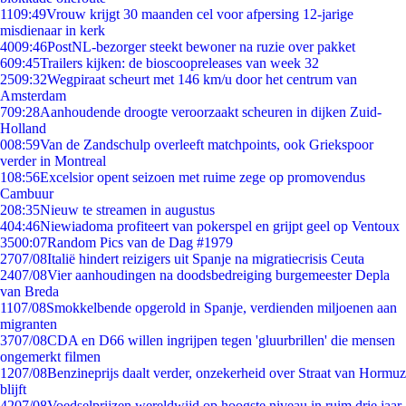
11
09:49
Vrouw krijgt 30 maanden cel voor afpersing 12-jarige
misdienaar in kerk
40
09:46
PostNL-bezorger steekt bewoner na ruzie over pakket
6
09:45
Trailers kijken: de bioscoopreleases van week 32
25
09:32
Wegpiraat scheurt met 146 km/u door het centrum van
Amsterdam
7
09:28
Aanhoudende droogte veroorzaakt scheuren in dijken Zuid-
Holland
0
08:59
Van de Zandschulp overleeft matchpoints, ook Griekspoor
verder in Montreal
1
08:56
Excelsior opent seizoen met ruime zege op promovendus
Cambuur
2
08:35
Nieuw te streamen in augustus
4
04:46
Niewiadoma profiteert van pokerspel en grijpt geel op Ventoux
35
00:07
Random Pics van de Dag #1979
27
07/08
Italië hindert reizigers uit Spanje na migratiecrisis Ceuta
24
07/08
Vier aanhoudingen na doodsbedreiging burgemeester Depla
van Breda
11
07/08
Smokkelbende opgerold in Spanje, verdienden miljoenen aan
migranten
37
07/08
CDA en D66 willen ingrijpen tegen 'gluurbrillen' die mensen
ongemerkt filmen
12
07/08
Benzineprijs daalt verder, onzekerheid over Straat van Hormuz
blijft
42
07/08
Voedselprijzen wereldwijd op hoogste niveau in ruim drie jaar