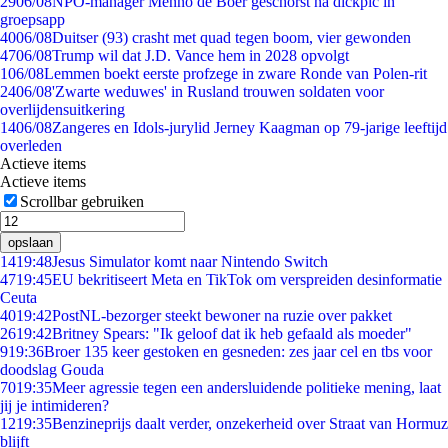
29
06/08
NPO-manager Menno de Boer geschorst na dickpic in
groepsapp
40
06/08
Duitser (93) crasht met quad tegen boom, vier gewonden
47
06/08
Trump wil dat J.D. Vance hem in 2028 opvolgt
1
06/08
Lemmen boekt eerste profzege in zware Ronde van Polen-rit
24
06/08
'Zwarte weduwes' in Rusland trouwen soldaten voor
overlijdensuitkering
14
06/08
Zangeres en Idols-jurylid Jerney Kaagman op 79-jarige leeftijd
overleden
Actieve items
Actieve items
Scrollbar gebruiken
opslaan
14
19:48
Jesus Simulator komt naar Nintendo Switch
47
19:45
EU bekritiseert Meta en TikTok om verspreiden desinformatie
Ceuta
40
19:42
PostNL-bezorger steekt bewoner na ruzie over pakket
26
19:42
Britney Spears: "Ik geloof dat ik heb gefaald als moeder"
9
19:36
Broer 135 keer gestoken en gesneden: zes jaar cel en tbs voor
doodslag Gouda
70
19:35
Meer agressie tegen een andersluidende politieke mening, laat
jij je intimideren?
12
19:35
Benzineprijs daalt verder, onzekerheid over Straat van Hormuz
blijft