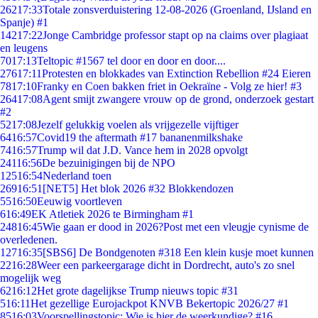
262
17:33
Totale zonsverduistering 12-08-2026 (Groenland, IJsland en
Spanje) #1
142
17:22
Jonge Cambridge professor stapt op na claims over plagiaat
en leugens
70
17:13
Teltopic #1567 tel door en door en door....
276
17:11
Protesten en blokkades van Extinction Rebellion #24 Eieren
78
17:10
Franky en Coen bakken friet in Oekraïne - Volg ze hier! #3
264
17:08
Agent smijt zwangere vrouw op de grond, onderzoek gestart
#2
52
17:08
Jezelf gelukkig voelen als vrijgezelle vijftiger
64
16:57
Covid19 the aftermath #17 bananenmilkshake
74
16:57
Trump wil dat J.D. Vance hem in 2028 opvolgt
241
16:56
De bezuinigingen bij de NPO
125
16:54
Nederland toen
269
16:51
[NET5] Het blok 2026 #32 Blokkendozen
55
16:50
Eeuwig voortleven
6
16:49
EK Atletiek 2026 te Birmingham #1
248
16:45
Wie gaan er dood in 2026?Post met een vleugje cynisme de
overledenen.
127
16:35
[SBS6] De Bondgenoten #318 Een klein kusje moet kunnen
22
16:28
Weer een parkeergarage dicht in Dordrecht, auto's zo snel
mogelijk weg
62
16:12
Het grote dagelijkse Trump nieuws topic #31
5
16:11
Het gezellige Eurojackpot KNVB Bekertopic 2026/27 #1
85
16:03
Voorspellingstopic: Wie is hier de weerkundige? #16