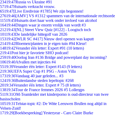
234
19:47
Russia vs Ukraine #91
57
19:47
Huisarts verkracht vrouw.
65
19:47
[Live Eredivisie #1785] We zijn begonnen!
276
19:46
[AMV] VS #1312 spammers van de internationale rechtsorde
115
19:45
Huisarts doet haar werk onder invloed van alcohol
164
19:44
Dingen waar je enorm vrolijk van wordt #3
212
19:43
[NL] Street View Quiz [#122] - Loogisch toch
101
19:43
De landelijke hittegolf van 2026
153
19:42
[WLR SC #417] Nieuw deel openen was kaputt
214
19:42
Bloemen/planten in je eigen tuin #94 Kleur!
148
19:42
Verander één letter: Expert #91 (10 letters)
2
19:41
Post hier je favoriete SHO podcast!
259
19:40
Oorlog Iran #136 Bridge and powerplant day incoming?
106
19:40
Afvallen met injecties #4
55
19:39
Verander één letter: Expert #143 (9 letters)
2
19:36
UEFA Super Cup #1 PSG - Aston Villa
173
19:36
Vandaag 40 jaar geleden... #3
124
19:36
Buitenlandse steden lepeltopic #268
20
19:34
Verander één letter. Expert # 75 (8 letters)
138
19:34
Tour de France femmes 2026 #5 Lollergps
51
19:31
OM-Teamleider met kinderporno is oud-directeur van twee
basisscholen
105
19:31
Telstar-topic #2: De Witte Leeuwen Brullen nog altijd in
Velsen-Zuid!
17
19:29
[Boekbespreking] Yesteryear - Caro Claire Burke