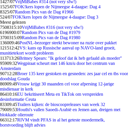
14
27/07
VrijMiBabes #314 (not very sfw!)
15
25/07
FOK!kers lopen de Nijmeegse 4-daagse: Dag 4
83
25/07
Random Pics van de Dag #1966
5
24/07
FOK!kers lopen de Nijmeegse 4-daagse: Dag 3
Meest gelezen
75083
15:10
VrijMiBabes #316 (not very sfw!)
61969
00:07
Random Pics van de Dag #1979
37003
15:09
Random Pics van de Dag #1980
1360
09:46
PostNL-bezorger steekt bewoner na ruzie over pakket
1215
12:42
VS: kans op Russische aanval op NAVO-land groeit,
munitietekort wordt probleem
1137
13:26
Britney Spears: "Ik geloof dat ik heb gefaald als moeder"
959
09:32
Wegpiraat scheurt met 146 km/u door het centrum van
Amsterdam
907
12:28
Broer 135 keer gestoken en gesneden: zes jaar cel en tbs voor
doodslag Gouda
869
09:49
Vrouw krijgt 30 maanden cel voor afpersing 12-jarige
misdienaar in kerk
864
10:16
EU bekritiseert Meta en TikTok om verspreiden
desinformatie Ceuta
833
09:45
Trailers kijken: de bioscoopreleases van week 32
790
09:53
Houthi's vallen Saoedi-Arabië en Jemen aan, dreigen met
blokkade olieroute
663
12:17
RIVM vindt PFAS in al het geteste moedermelk,
borstvoeding blijft advies