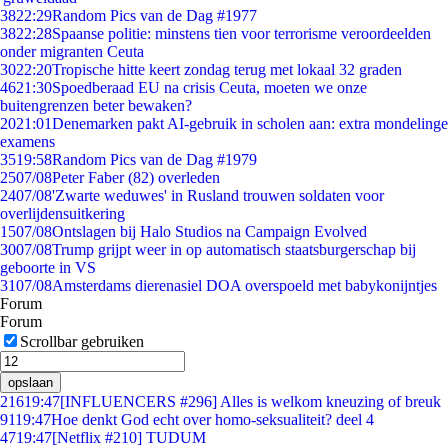
38
22:29
Random Pics van de Dag #1977
38
22:28
Spaanse politie: minstens tien voor terrorisme veroordeelden
onder migranten Ceuta
30
22:20
Tropische hitte keert zondag terug met lokaal 32 graden
46
21:30
Spoedberaad EU na crisis Ceuta, moeten we onze
buitengrenzen beter bewaken?
20
21:01
Denemarken pakt AI-gebruik in scholen aan: extra mondelinge
examens
35
19:58
Random Pics van de Dag #1979
25
07/08
Peter Faber (82) overleden
24
07/08
'Zwarte weduwes' in Rusland trouwen soldaten voor
overlijdensuitkering
15
07/08
Ontslagen bij Halo Studios na Campaign Evolved
30
07/08
Trump grijpt weer in op automatisch staatsburgerschap bij
geboorte in VS
31
07/08
Amsterdams dierenasiel DOA overspoeld met babykonijntjes
Forum
Forum
Scrollbar gebruiken
opslaan
216
19:47
[INFLUENCERS #296] Alles is welkom kneuzing of breuk
91
19:47
Hoe denkt God echt over homo-seksualiteit? deel 4
47
19:47
[Netflix #210] TUDUM