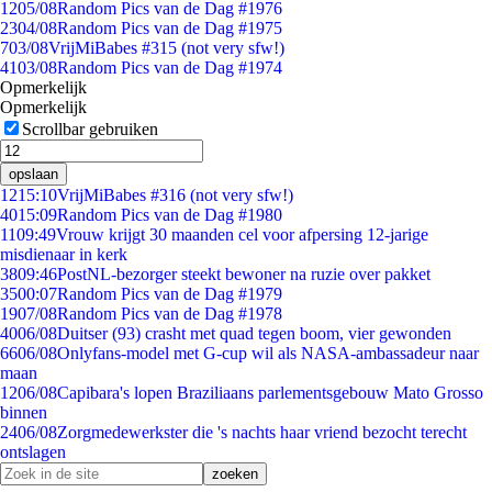
12
05/08
Random Pics van de Dag #1976
23
04/08
Random Pics van de Dag #1975
7
03/08
VrijMiBabes #315 (not very sfw!)
41
03/08
Random Pics van de Dag #1974
Opmerkelijk
Opmerkelijk
Scrollbar gebruiken
opslaan
12
15:10
VrijMiBabes #316 (not very sfw!)
40
15:09
Random Pics van de Dag #1980
11
09:49
Vrouw krijgt 30 maanden cel voor afpersing 12-jarige
misdienaar in kerk
38
09:46
PostNL-bezorger steekt bewoner na ruzie over pakket
35
00:07
Random Pics van de Dag #1979
19
07/08
Random Pics van de Dag #1978
40
06/08
Duitser (93) crasht met quad tegen boom, vier gewonden
66
06/08
Onlyfans-model met G-cup wil als NASA-ambassadeur naar
maan
12
06/08
Capibara's lopen Braziliaans parlementsgebouw Mato Grosso
binnen
24
06/08
Zorgmedewerkster die 's nachts haar vriend bezocht terecht
ontslagen