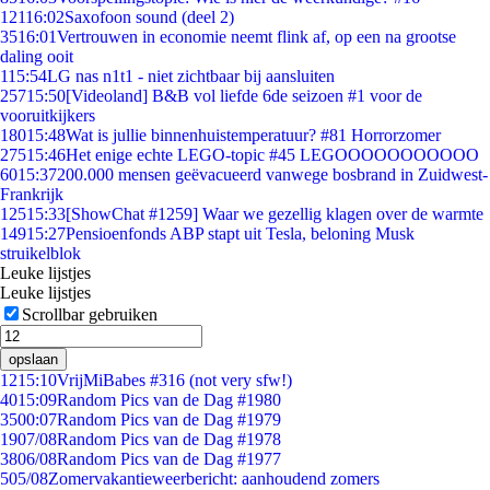
121
16:02
Saxofoon sound (deel 2)
35
16:01
Vertrouwen in economie neemt flink af, op een na grootse
daling ooit
1
15:54
LG nas n1t1 - niet zichtbaar bij aansluiten
257
15:50
[Videoland] B&B vol liefde 6de seizoen #1 voor de
vooruitkijkers
180
15:48
Wat is jullie binnenhuistemperatuur? #81 Horrorzomer
275
15:46
Het enige echte LEGO-topic #45 LEGOOOOOOOOOOO
60
15:37
200.000 mensen geëvacueerd vanwege bosbrand in Zuidwest-
Frankrijk
125
15:33
[ShowChat #1259] Waar we gezellig klagen over de warmte
149
15:27
Pensioenfonds ABP stapt uit Tesla, beloning Musk
struikelblok
Leuke lijstjes
Leuke lijstjes
Scrollbar gebruiken
opslaan
12
15:10
VrijMiBabes #316 (not very sfw!)
40
15:09
Random Pics van de Dag #1980
35
00:07
Random Pics van de Dag #1979
19
07/08
Random Pics van de Dag #1978
38
06/08
Random Pics van de Dag #1977
5
05/08
Zomervakantieweerbericht: aanhoudend zomers