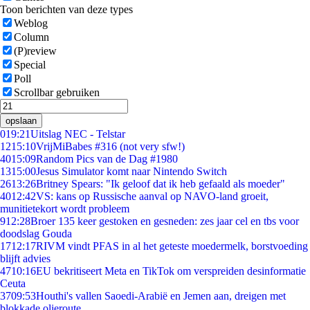
Toon berichten van deze types
Weblog
Column
(P)review
Special
Poll
Scrollbar gebruiken
opslaan
0
19:21
Uitslag NEC - Telstar
12
15:10
VrijMiBabes #316 (not very sfw!)
40
15:09
Random Pics van de Dag #1980
13
15:00
Jesus Simulator komt naar Nintendo Switch
26
13:26
Britney Spears: "Ik geloof dat ik heb gefaald als moeder"
40
12:42
VS: kans op Russische aanval op NAVO-land groeit,
munitietekort wordt probleem
9
12:28
Broer 135 keer gestoken en gesneden: zes jaar cel en tbs voor
doodslag Gouda
17
12:17
RIVM vindt PFAS in al het geteste moedermelk, borstvoeding
blijft advies
47
10:16
EU bekritiseert Meta en TikTok om verspreiden desinformatie
Ceuta
37
09:53
Houthi's vallen Saoedi-Arabië en Jemen aan, dreigen met
blokkade olieroute