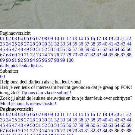
Paginaoverzicht
01
02
03
04
05
06
07
08
09
10
11
12
13
14
15
16
17
18
19
20
21
22
23
24
25
26
27
28
29
30
31
32
33
34
35
36
37
38
39
40
41
42
43
44
45
46
47
48
49
50
51
52
53
54
55
56
57
58
59
60
61
62
63
64
65
66
67
68
69
70
71
72
73
74
75
76
77
78
79
80
81
82
83
84
85
86
87
88
89
90
91
92
93
94
95
96
97
98
99
100
daily pics
leuke lijstjes
Submitter:
60
Help ons; deel dit item als je het leuk vond
Heb je een leuk of interessant bericht gevonden dat je graag op FOK!
terug ziet?
Tip ons dan via de submit!
Zoek jij altijd de leukste nieuwtjes en kun je daar leuk over schrijven?
Meld je aan als nieuwsposter!
Paginaoverzicht
01
02
03
04
05
06
07
08
09
10
11
12
13
14
15
16
17
18
19
20
21
22
23
24
25
26
27
28
29
30
31
32
33
34
35
36
37
38
39
40
41
42
43
44
45
46
47
48
49
50
51
52
53
54
55
56
57
58
59
60
61
62
63
64
65
66
67
68
69
70
71
72
73
74
75
76
77
78
79
80
81
82
83
84
85
86
87
88