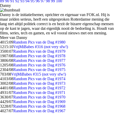
89
90
91
92
93
94
95
96
97
98
99
100
Danny
Danny is de initiatiefnemer, oprichter en eigenaar van FOK.nl. Hij is
maar zelden serieus, heeft een uitgesproken Rotterdamse mening die
lang niet altijd politiek correct is en bezit de bizarre eigenschap mensen
op de kast te jagen, waar dat eigenlijk nooit de bedoeling is. Houdt van
films, series, tech en gamen, en wil vooral nieuws met een mening.
Meer van Danny
40
15:09
Random Pics van de Dag #1980
12
15:10
VrijMiBabes #316 (not very sfw!)
35
00:07
Random Pics van de Dag #1979
19
07/08
Random Pics van de Dag #1978
38
06/08
Random Pics van de Dag #1977
12
05/08
Random Pics van de Dag #1976
23
04/08
Random Pics van de Dag #1975
7
03/08
VrijMiBabes #315 (not very sfw!)
41
03/08
Random Pics van de Dag #1974
30
02/08
Random Pics van de Dag #1973
44
01/08
Random Pics van de Dag #1972
49
31/07
Random Pics van de Dag #1971
36
30/07
Random Pics van de Dag #1970
44
29/07
Random Pics van de Dag #1969
32
28/07
Random Pics van de Dag #1968
40
27/07
Random Pics van de Dag #1967