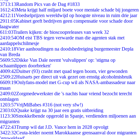
37
13:13
Random Pics van de Dag #1833
16
12:43
Meta krijgt half miljard boete voor mentale schade bij jongeren
42
12:11
Voedselprijzen wereldwijd op hoogste niveau in ruim drie jaar
29
11:05
Kabinet geeft bedrijven geen compensatie voor schade door
laagwater
6
11:03
Trailers kijken: de bioscoopreleases van week 32
24
10:54
OM eist TBS tegen verwarde man die agenten stak met
aardappelschilmesje
24
10:18
Vier aanhoudingen na doodsbedreiging burgemeester Depla
van Breda
56
09:52
Dikke Van Dale neemt 'vulvalippen' op: 'stigma op
schaamlippen doorbreken'
40
09:42
Duitser (93) crasht met quad tegen boom, vier gewonden
25
09:22
Huisarts per direct uit vak gezet om ernstig alcoholmisbruik
66
09:19
Onlyfans-model met G-cup wil als NASA-ambassadeur naar
maan
24
09:02
Zorgmedewerkster die 's nachts haar vriend bezocht terecht
ontslagen
12
03:57
VrijMiBabes #316 (not very sfw!)
23
03:02
Quake krijgt na 30 jaar een gratis uitbreiding
11
23:30
Smokkelbende opgerold in Spanje, verdienden miljoenen aan
migranten
47
22:43
Trump wil dat J.D. Vance hem in 2028 opvolgt
34
22:32
Ceuta-leider noemt Marokkaanse grensaanval door migranten
'gruweldaad'