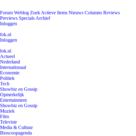
Forum
Weblog
Zoek
Actieve Items
Nieuws
Columns
Reviews
Previews
Specials
Archief
Inloggen
fok.nl
Inloggen
fok.nl
Actueel
Nederland
Internationaal
Economie
Politiek
Tech
Showbiz en Gossip
Opmerkelijk
Entertainment
Showbiz en Gossip
Muziek
Film
Televisie
Media & Cultuur
Bioscoopagenda