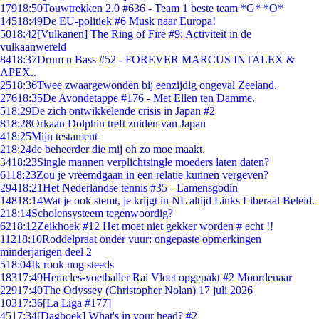
179
18:50
Touwtrekken 2.0 #636 - Team 1 beste team *G* *O*
145
18:49
De EU-politiek #6 Musk naar Europa!
50
18:42
[Vulkanen] The Ring of Fire #9: Activiteit in de
vulkaanwereld
84
18:37
Drum n Bass #52 - FOREVER MARCUS INTALEX &
APEX..
25
18:36
Twee zwaargewonden bij eenzijdig ongeval Zeeland.
276
18:35
De Avondetappe #176 - Met Ellen ten Damme.
5
18:29
De zich ontwikkelende crisis in Japan #2
8
18:28
Orkaan Dolphin treft zuiden van Japan
4
18:25
Mijn testament
2
18:24
de beheerder die mij oh zo moe maakt.
34
18:23
Single mannen verplichtsingle moeders laten daten?
61
18:23
Zou je vreemdgaan in een relatie kunnen vergeven?
294
18:21
Het Nederlandse tennis #35 - Lamensgodin
148
18:14
Wat je ook stemt, je krijgt in NL altijd Links Liberaal Beleid.
2
18:14
Scholensysteem tegenwoordig?
62
18:12
Zeikhoek #12 Het moet niet gekker worden # echt !!
112
18:10
Roddelpraat onder vuur: ongepaste opmerkingen
minderjarigen deel 2
5
18:04
Ik rook nog steeds
183
17:49
Heracles-voetballer Rai Vloet opgepakt #2 Moordenaar
229
17:40
The Odyssey (Christopher Nolan) 17 juli 2026
103
17:36
[La Liga #177]
45
17:34
[Dagboek] What's in your head? #2