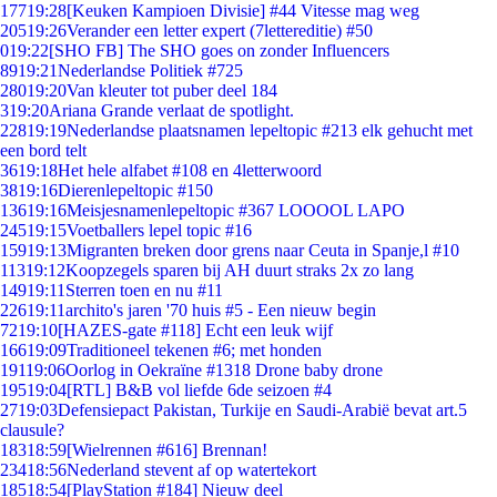
177
19:28
[Keuken Kampioen Divisie] #44 Vitesse mag weg
205
19:26
Verander een letter expert (7lettereditie) #50
0
19:22
[SHO FB] The SHO goes on zonder Influencers
89
19:21
Nederlandse Politiek #725
280
19:20
Van kleuter tot puber deel 184
3
19:20
Ariana Grande verlaat de spotlight.
228
19:19
Nederlandse plaatsnamen lepeltopic #213 elk gehucht met
een bord telt
36
19:18
Het hele alfabet #108 en 4letterwoord
38
19:16
Dierenlepeltopic #150
136
19:16
Meisjesnamenlepeltopic #367 LOOOOL LAPO
245
19:15
Voetballers lepel topic #16
159
19:13
Migranten breken door grens naar Ceuta in Spanje,l #10
113
19:12
Koopzegels sparen bij AH duurt straks 2x zo lang
149
19:11
Sterren toen en nu #11
226
19:11
archito's jaren '70 huis #5 - Een nieuw begin
72
19:10
[HAZES-gate #118] Echt een leuk wijf
166
19:09
Traditioneel tekenen #6; met honden
191
19:06
Oorlog in Oekraïne #1318 Drone baby drone
195
19:04
[RTL] B&B vol liefde 6de seizoen #4
27
19:03
Defensiepact Pakistan, Turkije en Saudi-Arabië bevat art.5
clausule?
183
18:59
[Wielrennen #616] Brennan!
234
18:56
Nederland stevent af op watertekort
185
18:54
[PlayStation #184] Nieuw deel