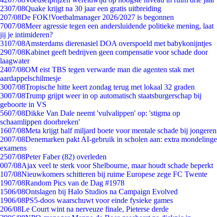
23
07/08
Quake krijgt na 30 jaar een gratis uitbreiding
2
07/08
De FOK!Voetbalmanager 2026/2027 is begonnen
70
07/08
Meer agressie tegen een andersluidende politieke mening, laat
jij je intimideren?
31
07/08
Amsterdams dierenasiel DOA overspoeld met babykonijntjes
29
07/08
Kabinet geeft bedrijven geen compensatie voor schade door
laagwater
24
07/08
OM eist TBS tegen verwarde man die agenten stak met
aardappelschilmesje
30
07/08
Tropische hitte keert zondag terug met lokaal 32 graden
30
07/08
Trump grijpt weer in op automatisch staatsburgerschap bij
geboorte in VS
56
07/08
Dikke Van Dale neemt 'vulvalippen' op: 'stigma op
schaamlippen doorbreken'
16
07/08
Meta krijgt half miljard boete voor mentale schade bij jongeren
20
07/08
Denemarken pakt AI-gebruik in scholen aan: extra mondelinge
examens
25
07/08
Peter Faber (82) overleden
0
07/08
Ajax veel te sterk voor Shelbourne, maar houdt schade beperkt
1
07/08
Nieuwkomers schitteren bij ruime Europese zege FC Twente
19
07/08
Random Pics van de Dag #1978
15
06/08
Ontslagen bij Halo Studios na Campaign Evolved
19
06/08
PS5-doos waarschuwt voor einde fysieke games
2
06/08
Le Court wint na nerveuze finale, Pieterse derde