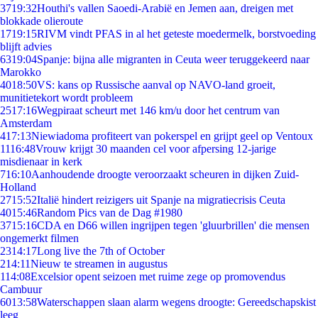
37
19:32
Houthi's vallen Saoedi-Arabië en Jemen aan, dreigen met
blokkade olieroute
17
19:15
RIVM vindt PFAS in al het geteste moedermelk, borstvoeding
blijft advies
63
19:04
Spanje: bijna alle migranten in Ceuta weer teruggekeerd naar
Marokko
40
18:50
VS: kans op Russische aanval op NAVO-land groeit,
munitietekort wordt probleem
25
17:16
Wegpiraat scheurt met 146 km/u door het centrum van
Amsterdam
4
17:13
Niewiadoma profiteert van pokerspel en grijpt geel op Ventoux
11
16:48
Vrouw krijgt 30 maanden cel voor afpersing 12-jarige
misdienaar in kerk
7
16:10
Aanhoudende droogte veroorzaakt scheuren in dijken Zuid-
Holland
27
15:52
Italië hindert reizigers uit Spanje na migratiecrisis Ceuta
40
15:46
Random Pics van de Dag #1980
37
15:16
CDA en D66 willen ingrijpen tegen 'gluurbrillen' die mensen
ongemerkt filmen
23
14:17
Long live the 7th of October
2
14:11
Nieuw te streamen in augustus
1
14:08
Excelsior opent seizoen met ruime zege op promovendus
Cambuur
60
13:58
Waterschappen slaan alarm wegens droogte: Gereedschapskist
leeg