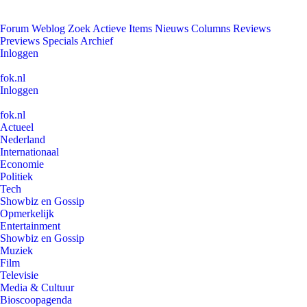
Forum
Weblog
Zoek
Actieve Items
Nieuws
Columns
Reviews
Previews
Specials
Archief
Inloggen
fok.nl
Inloggen
fok.nl
Actueel
Nederland
Internationaal
Economie
Politiek
Tech
Showbiz en Gossip
Opmerkelijk
Entertainment
Showbiz en Gossip
Muziek
Film
Televisie
Media & Cultuur
Bioscoopagenda