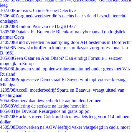
leeg
1
07:00
Forensics: Crime Scene Detective
23
06:40
Zorgmedewerkster die 's nachts haar vriend bezocht terecht
ontslagen
37
06/08
Random Pics van de Dag #1977
18
05/08
Datalek bij Bol en de Bijenkorf na cyberaanval op logistiek
partner Ceva
34
05/08
Kind overleden na aanrijding door AH-bestelbus in Dordrecht
6
05/08
Nieuw slachtoffer in kindermisbruikzaak zorgprofessional Jan
B. (66)
3
05/08
Geen Qatar en Abu Dhabi? Dan eindigt Formule 1-seizoen
mogelijk in Europa
5
05/08
Litouwen vindt opnieuw migrantentunnel onder grens met Wit-
Rusland
45
05/08
Progressieve Democraat El-Sayed wint nipt voorverkiezing
Michigan
12
05/08
Accell, moederbedrijf Sparta en Batavus, vraagt uitstel van
betaling aan
5
05/08
Zomervakantieweerbericht: aanhoudend zomers
1
05/08
Vollering de sterkste na lastige heuvelrit
8
05/08
The Division Resurgence nu gratis op pc
36
05/08
Hackers roven Coldcard-bitcoinwallets leeg voor 114 miljoen
dollar
45
05/08
Doorwerken na AOW-leeftijd vaker vastgelegd in cao's, moet