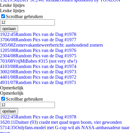
Leuke lijstjes
Leuke lijstjes
Scrollbar gebruiken
opslaan
19
22:45
Random Pics van de Dag #1978
37
06/08
Random Pics van de Dag #1977
5
05/08
Zomervakantieweerbericht: aanhoudend zomers
12
05/08
Random Pics van de Dag #1976
23
04/08
Random Pics van de Dag #1975
7
03/08
VrijMiBabes #315 (not very sfw!)
41
03/08
Random Pics van de Dag #1974
30
02/08
Random Pics van de Dag #1973
44
01/08
Random Pics van de Dag #1972
49
31/07
Random Pics van de Dag #1971
Opmerkelijk
Opmerkelijk
Scrollbar gebruiken
opslaan
19
22:45
Random Pics van de Dag #1978
16
20:11
Duitser (93) crasht met quad tegen boom, vier gewonden
57
14:35
Onlyfans-model met G-cup wil als NASA-ambassadeur naar
maan