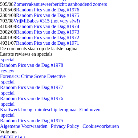
5
05/08
Zomervakantieweerbericht: aanhoudend zomers
12
05/08
Random Pics van de Dag #1976
23
04/08
Random Pics van de Dag #1975
7
03/08
VrijMiBabes #315 (not very sfw!)
41
03/08
Random Pics van de Dag #1974
30
02/08
Random Pics van de Dag #1973
44
01/08
Random Pics van de Dag #1972
49
31/07
Random Pics van de Dag #1971
De comments staan op de laatste pagina
Laatste reviews en specials
special
Random Pics van de Dag #1978
review
Forensics: Crime Scene Detective
special
Random Pics van de Dag #1977
special
Random Pics van de Dag #1976
special
Kraftwerk brengt ruimteschip terug naar Eindhoven
special
Random Pics van de Dag #1975
Algemene Voorwaarden
|
Privacy Policy
|
Cookievoorkeuren
Volg ons
©FOK.nl e.a.