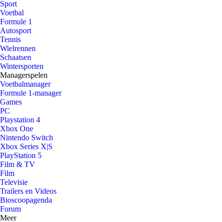
Sport
Voetbal
Formule 1
Autosport
Tennis
Wielrennen
Schaatsen
Wintersporten
Managerspelen
Voetbalmanager
Formule 1-manager
Games
PC
Playstation 4
Xbox One
Nintendo Switch
Xbox Series X|S
PlayStation 5
Film & TV
Film
Televisie
Trailers en Videos
Bioscoopagenda
Forum
Meer