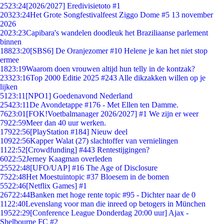
25
23:24
[2026/2027] Eredivisietoto #1
203
23:24
Het Grote Songfestivalfeest Ziggo Dome #5 13 november
2026
20
23:23
Capibara's wandelen doodleuk het Braziliaanse parlement
binnen
188
23:20
[SBS6] De Oranjezomer #10 Helene je kan het niet stop
ermee
18
23:19
Waarom doen vrouwen altijd hun telly in de kontzak?
233
23:16
Top 2000 Editie 2025 #243 Alle dikzakken willen op je
lijken
51
23:11
[NPO1] Goedenavond Nederland
254
23:11
De Avondetappe #176 - Met Ellen ten Damme.
76
23:01
[FOK!Voetbalmanager 2026/2027] #1 We zijn er weer
79
22:59
Meer dan 40 uur werken.
179
22:56
[PlayStation #184] Nieuw deel
109
22:56
Kapper Walat (27) slachtoffer van vernielingen
11
22:52
[Crowdfunding] #443 Rentestijgingen?
60
22:52
Jerney Kaagman overleden
255
22:48
[UFO/UAP] #16 The Age of Disclosure
75
22:48
Het Moestuintopic #37 Bloesem in de bomen
55
22:46
[Netflix Games] #1
267
22:44
Banken met hoge rente topic #95 - Dichter naar de 0
11
22:40
Levenslang voor man die inreed op betogers in München
195
22:29
[Conference League Donderdag 20:00 uur] Ajax -
Shelbourne FC #2