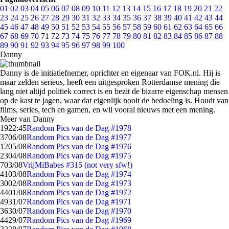
01
02
03
04
05
06
07
08
09
10
11
12
13
14
15
16
17
18
19
20
21
22
23
24
25
26
27
28
29
30
31
32
33
34
35
36
37
38
39
40
41
42
43
44
45
46
47
48
49
50
51
52
53
54
55
56
57
58
59
60
61
62
63
64
65
66
67
68
69
70
71
72
73
74
75
76
77
78
79
80
81
82
83
84
85
86
87
88
89
90
91
92
93
94
95
96
97
98
99
100
Danny
Danny is de initiatiefnemer, oprichter en eigenaar van FOK.nl. Hij is
maar zelden serieus, heeft een uitgesproken Rotterdamse mening die
lang niet altijd politiek correct is en bezit de bizarre eigenschap mensen
op de kast te jagen, waar dat eigenlijk nooit de bedoeling is. Houdt van
films, series, tech en gamen, en wil vooral nieuws met een mening.
Meer van Danny
19
22:45
Random Pics van de Dag #1978
37
06/08
Random Pics van de Dag #1977
12
05/08
Random Pics van de Dag #1976
23
04/08
Random Pics van de Dag #1975
7
03/08
VrijMiBabes #315 (not very sfw!)
41
03/08
Random Pics van de Dag #1974
30
02/08
Random Pics van de Dag #1973
44
01/08
Random Pics van de Dag #1972
49
31/07
Random Pics van de Dag #1971
36
30/07
Random Pics van de Dag #1970
44
29/07
Random Pics van de Dag #1969