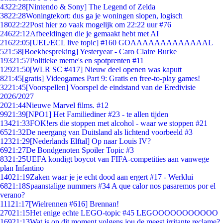
43
22:28
[Nintendo & Sony] The Legend of Zelda
38
22:28
Woningtekort: dus ga je woningen slopen, logisch
180
22:22
Post hier zo vaak mogelijk om 22:22 uur #76
246
22:12
Afbeeldingen die je gemaakt hebt met AI
216
22:05
[UEL/ECL live topic] #160 GOAAAAAAAAAAAAAL
5
21:58
[Boekbespreking] Yesteryear - Caro Claire Burke
193
21:57
Politieke meme's en spotprenten #11
129
21:50
[WLR SC #417] Nieuw deel openen was kaputt
8
21:45
[gratis] Videogames Part 9: Gratis en free-to-play games!
32
21:45
[Voorspellen] Voorspel de eindstand van de Eredivisie
2026/2027
20
21:44
Nieuwe Marvel films. #12
99
21:39
[NPO1] Het Familiediner #23 - te allen tijden
134
21:33
FOK!ers die stoppen met alcohol - waar we stoppen #21
65
21:32
De neergang van Duitsland als lichtend voorbeeld #3
123
21:29
[Nederlands Elftal] Op naar Louis IV?
69
21:27
De Bondgenoten Spoiler Topic #3
83
21:25
UEFA kondigt boycot van FIFA-competities aan vanwege
plan Infantino
140
21:19
Zaken waar je je echt dood aan ergert #17 - Werklui
68
21:18
Spaanstalige nummers #34 A que calor nos pasaremos por el
verano?
111
21:17
[Wielrennen #616] Brennan!
270
21:15
Het enige echte LEGO-topic #45 LEGOOOOOOOOOOO
169
21:13
Wat is op dit moment volgens jou de meest irritante reclame?