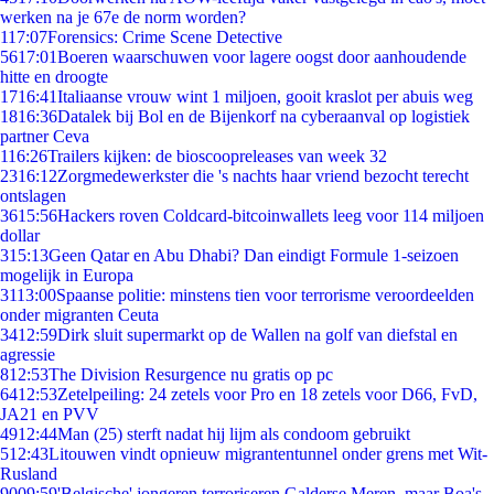
werken na je 67e de norm worden?
1
17:07
Forensics: Crime Scene Detective
56
17:01
Boeren waarschuwen voor lagere oogst door aanhoudende
hitte en droogte
17
16:41
Italiaanse vrouw wint 1 miljoen, gooit kraslot per abuis weg
18
16:36
Datalek bij Bol en de Bijenkorf na cyberaanval op logistiek
partner Ceva
1
16:26
Trailers kijken: de bioscoopreleases van week 32
23
16:12
Zorgmedewerkster die 's nachts haar vriend bezocht terecht
ontslagen
36
15:56
Hackers roven Coldcard-bitcoinwallets leeg voor 114 miljoen
dollar
3
15:13
Geen Qatar en Abu Dhabi? Dan eindigt Formule 1-seizoen
mogelijk in Europa
31
13:00
Spaanse politie: minstens tien voor terrorisme veroordeelden
onder migranten Ceuta
34
12:59
Dirk sluit supermarkt op de Wallen na golf van diefstal en
agressie
8
12:53
The Division Resurgence nu gratis op pc
64
12:53
Zetelpeiling: 24 zetels voor Pro en 18 zetels voor D66, FvD,
JA21 en PVV
49
12:44
Man (25) sterft nadat hij lijm als condoom gebruikt
5
12:43
Litouwen vindt opnieuw migrantentunnel onder grens met Wit-
Rusland
90
09:59
'Belgische' jongeren terroriseren Galderse Meren, maar Boa's