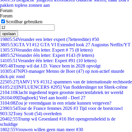
pakken topless zonnen aan
Forum
Forum
Scrollbar gebruiken
opslaan
198
05:54
Verander een letter expert (7lettereditie) #50
38
05:53
GTA VI #12 GTA VI Extended look 27 Augustus Netflix/YT
13
05:53
Verander één letter. Expert # 75 (8 letters)
48
05:52
Verander één letter: Expert #143 (9 letters)
141
05:51
Verander één letter: Expert #91 (10 letters)
9
05:48
Trump wil dat J.D. Vance hem in 2028 opvolgt
103
05:47
NPO-manager Menno de Boer (47) op non-actief stuurde
dick-pic rond
225
05:27
[AMV] VS #1312 spammers van de internationale rechtsorde
61
05:21
[INFLUENCERS #295] Van flodderslinger tot Shrek-crème
21
04:10
Klacht ingediend tegen grootste insectenfabriek ter wereld
261
04:09
[Dagboek] Veel aan hoofd - Deel 27
31
04:08
Zou je vreemdgaan in een relatie kunnen vergeven?
239
03:54
Tour de France femmes 2026 #3 Tijd voor de borstcrawl
9
03:32
Tony Scott (54) overleden
204
02:55
Trump wil Groenland #16 Het opengrensbeleid is de
schuldige
18
02:55
Vrouwen willen geen man meer #30