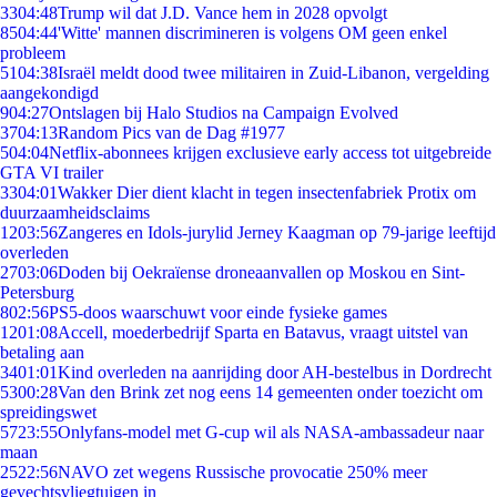
33
04:48
Trump wil dat J.D. Vance hem in 2028 opvolgt
85
04:44
'Witte' mannen discrimineren is volgens OM geen enkel
probleem
51
04:38
Israël meldt dood twee militairen in Zuid-Libanon, vergelding
aangekondigd
9
04:27
Ontslagen bij Halo Studios na Campaign Evolved
37
04:13
Random Pics van de Dag #1977
5
04:04
Netflix-abonnees krijgen exclusieve early access tot uitgebreide
GTA VI trailer
33
04:01
Wakker Dier dient klacht in tegen insectenfabriek Protix om
duurzaamheidsclaims
12
03:56
Zangeres en Idols-jurylid Jerney Kaagman op 79-jarige leeftijd
overleden
27
03:06
Doden bij Oekraïense droneaanvallen op Moskou en Sint-
Petersburg
8
02:56
PS5-doos waarschuwt voor einde fysieke games
12
01:08
Accell, moederbedrijf Sparta en Batavus, vraagt uitstel van
betaling aan
34
01:01
Kind overleden na aanrijding door AH-bestelbus in Dordrecht
53
00:28
Van den Brink zet nog eens 14 gemeenten onder toezicht om
spreidingswet
57
23:55
Onlyfans-model met G-cup wil als NASA-ambassadeur naar
maan
25
22:56
NAVO zet wegens Russische provocatie 250% meer
gevechtsvliegtuigen in