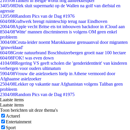
21
05/08
Tanken in België wordt nóg aantrekkelijker
34
05/08
Dirk sluit supermarkt op de Wallen na golf van diefstal en
agressie
12
05/08
Random Pics van de Dag #1976
6
04/08
Kraftwerk brengt ruimteschip terug naar Eindhoven
20
04/08
Apple vecht Britse eis tot inbouwen backdoor in iCloud aan
85
04/08
'Witte' mannen discrimineren is volgens OM geen enkel
probleem
30
04/08
Ceuta-leider noemt Marokkaanse grensaanval door migranten
'gruweldaad'
6
04/08
Grote natuurbrand Boschhuizerbergen groeit naar 100 hectare
6
04/08
FOK! was even down
41
04/08
Regering VS geeft scholen die 'genderidentiteit' van kinderen
verbergen voor ouders ultimatum
59
04/08
Vrouw die asielzoekers hielp in Athene vermoord door
Afghaanse asielzoeker
25
04/08
Lekker op vakantie naar Afghanistan volgens Taliban geen
probleem
23
04/08
Random Pics van de Dag #1975
Laatste items
Laatste items
Toon berichten uit deze thema's
Actueel
Entertainment
Sport