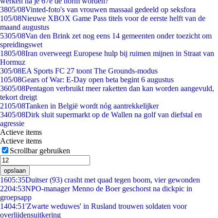
werken na je 67e de norm worden?
38
05/08
Vinted-foto's van vrouwen massaal gedeeld op seksfora
1
05/08
Nieuwe XBOX Game Pass titels voor de eerste helft van de
maand augustus
53
05/08
Van den Brink zet nog eens 14 gemeenten onder toezicht om
spreidingswet
18
05/08
Iran overweegt Europese hulp bij ruimen mijnen in Straat van
Hormuz
3
05/08
EA Sports FC 27 toont The Grounds-modus
1
05/08
Gears of War: E-Day open beta begint 6 augustus
36
05/08
Pentagon verbruikt meer raketten dan kan worden aangevuld,
tekort dreigt
21
05/08
Tanken in België wordt nóg aantrekkelijker
34
05/08
Dirk sluit supermarkt op de Wallen na golf van diefstal en
agressie
Actieve items
Actieve items
Scrollbar gebruiken
opslaan
16
05:35
Duitser (93) crasht met quad tegen boom, vier gewonden
22
04:53
NPO-manager Menno de Boer geschorst na dickpic in
groepsapp
14
04:51
'Zwarte weduwes' in Rusland trouwen soldaten voor
overlijdensuitkering