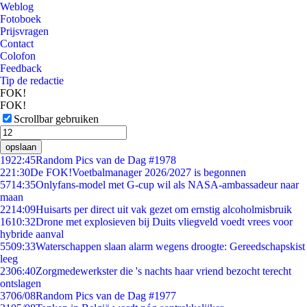
Weblog
Fotoboek
Prijsvragen
Contact
Colofon
Feedback
Tip de redactie
FOK!
FOK!
Scrollbar gebruiken
opslaan
19
22:45
Random Pics van de Dag #1978
2
21:30
De FOK!Voetbalmanager 2026/2027 is begonnen
57
14:35
Onlyfans-model met G-cup wil als NASA-ambassadeur naar
maan
22
14:09
Huisarts per direct uit vak gezet om ernstig alcoholmisbruik
16
10:32
Drone met explosieven bij Duits vliegveld voedt vrees voor
hybride aanval
55
09:33
Waterschappen slaan alarm wegens droogte: Gereedschapskist
leeg
23
06:40
Zorgmedewerkster die 's nachts haar vriend bezocht terecht
ontslagen
37
06/08
Random Pics van de Dag #1977