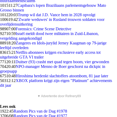
duurzaamheidsclaims
1015
11:27
Capibara's lopen Braziliaans parlementsgebouw Mato
Grosso binnen
1012
20:03
Trump wil dat J.D. Vance hem in 2028 opvolgt
1006
19:42
'Zwarte weduwes' in Rusland trouwen soldaten voor
overlijdensuitkering
989
07:00
Forensics: Crime Scene Detective
927
10:59
Israël meldt dood twee militairen in Zuid-Libanon,
vergelding aangekondigd
889
18:20
Zangeres en Idols-jurylid Jerney Kaagman op 79-jarige
leeftijd overleden
836
15:21
Netflix-abonnees krijgen exclusieve early access tot
uitgebreide GTA VI trailer
771
20:11
Duitser (93) crasht met quad tegen boom, vier gewonden
704
20:40
NPO-manager Menno de Boer geschorst na dickpic in
groepsapp
675
10:48
Hiroshima herdenkt slachtoffers atoombom, 81 jaar later
503
12:12
XBOX platform krijgt zijn eigen "Platinum" achievements
dit jaar
▼ Advertentie door Refinery89
Lees ook
19
22:45
Random Pics van de Dag #1978
37
06/08
Random Pics van de Dag #1977