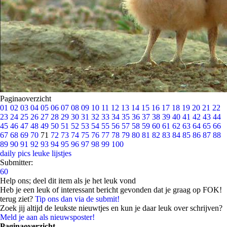
Paginaoverzicht
01
02
03
04
05
06
07
08
09
10
11
12
13
14
15
16
17
18
19
20
21
22
23
24
25
26
27
28
29
30
31
32
33
34
35
36
37
38
39
40
41
42
43
44
45
46
47
48
49
50
51
52
53
54
55
56
57
58
59
60
61
62
63
64
65
66
67
68
69
70
71
72
73
74
75
76
77
78
79
80
81
82
83
84
85
86
87
88
89
90
91
92
93
94
95
96
97
98
99
100
daily pics
leuke lijstjes
Submitter:
60
Help ons; deel dit item als je het leuk vond
Heb je een leuk of interessant bericht gevonden dat je graag op FOK!
terug ziet?
Tip ons dan via de submit!
Zoek jij altijd de leukste nieuwtjes en kun je daar leuk over schrijven?
Meld je aan als nieuwsposter!
Paginaoverzicht