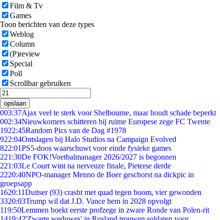
Film & Tv
Games
Toon berichten van deze types
Weblog
Column
(P)review
Special
Poll
Scrollbar gebruiken
opslaan
0
03:37
Ajax veel te sterk voor Shelbourne, maar houdt schade beperkt
0
02:34
Nieuwkomers schitteren bij ruime Europese zege FC Twente
19
22:45
Random Pics van de Dag #1978
9
22:04
Ontslagen bij Halo Studios na Campaign Evolved
8
22:01
PS5-doos waarschuwt voor einde fysieke games
2
21:30
De FOK!Voetbalmanager 2026/2027 is begonnen
2
21:03
Le Court wint na nerveuze finale, Pieterse derde
22
20:40
NPO-manager Menno de Boer geschorst na dickpic in
groepsapp
16
20:11
Duitser (93) crasht met quad tegen boom, vier gewonden
33
20:03
Trump wil dat J.D. Vance hem in 2028 opvolgt
1
19:50
Lemmen boekt eerste profzege in zware Ronde van Polen-rit
14
19:42
'Zwarte weduwes' in Rusland trouwen soldaten voor