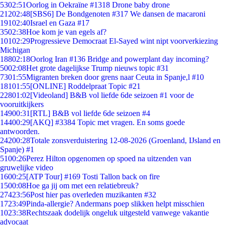
53
02:51
Oorlog in Oekraïne #1318 Drone baby drone
212
02:48
[SBS6] De Bondgenoten #317 We dansen de macaroni
191
02:40
Israel en Gaza #17
35
02:38
Hoe kom je van egels af?
101
02:29
Progressieve Democraat El-Sayed wint nipt voorverkiezing
Michigan
188
02:18
Oorlog Iran #136 Bridge and powerplant day incoming?
50
02:08
Het grote dagelijkse Trump nieuws topic #31
73
01:55
Migranten breken door grens naar Ceuta in Spanje,l #10
181
01:55
[ONLINE] Roddelpraat Topic #21
228
01:02
[Videoland] B&B vol liefde 6de seizoen #1 voor de
vooruitkijkers
149
00:31
[RTL] B&B vol liefde 6de seizoen #4
144
00:29
[AKQ] #3384 Topic met vragen. En soms goede
antwoorden.
242
00:28
Totale zonsverduistering 12-08-2026 (Groenland, IJsland en
Spanje) #1
51
00:26
Perez Hilton opgenomen op spoed na uitzenden van
gruwelijke video
16
00:25
[ATP Tour] #169 Tosti Tallon back on fire
15
00:08
Hoe ga jij om met een relatiebreuk?
274
23:56
Post hier pas overleden muzikanten #32
17
23:49
Pinda-allergie? Andermans poep slikken helpt misschien
10
23:38
Rechtszaak dodelijk ongeluk uitgesteld vanwege vakantie
advocaat