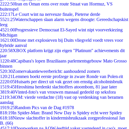
22
22:50
Iran en Oman eens over route Straat van Hormuz, VS
buitenspel
2
22:17
Le Court wint na nerveuze finale, Pieterse derde
55
21:25
Waterschappen slaan alarm wegens droogte: Gereedschapskist
leeg
45
21:00
Progressieve Democraat El-Sayed wint nipt voorverkiezing
Michigan
16
21:00
Drone met explosieven bij Duits vliegveld voedt vrees voor
hybride aanval
2
20:58
XBOX platform krijgt zijn eigen "Platinum" achievements dit
jaar
12
20:48
Capibara's lopen Braziliaans parlementsgebouw Mato Grosso
binnen
5
20:30
Zomervakantieweerbericht: aanhoudend zomers
1
20:21
Lemmen boekt eerste profzege in zware Ronde van Polen-rit
22
20:05
Huisarts per direct uit vak gezet om ernstig alcoholmisbruik
15
19:45
Hiroshima herdenkt slachtoffers atoombom, 81 jaar later
38
19:40
Vinted-foto's van vrouwen massaal gedeeld op seksfora
21
19:34
OM: vierde verdachte (18) vast op verdenking van beramen
aanslag
19
19:25
Random Pics van de Dag #1978
8
18:19
In Spider-Man: Brand New Day is Spidey echt weer Spidey
6
18:18
Nieuw slachtoffer in kindermisbruikzaak zorgprofessional Jan
B. (66)
45
17:10
Doorwerken na AOW-leeftijd vaker vastgelegd in cao's, moet