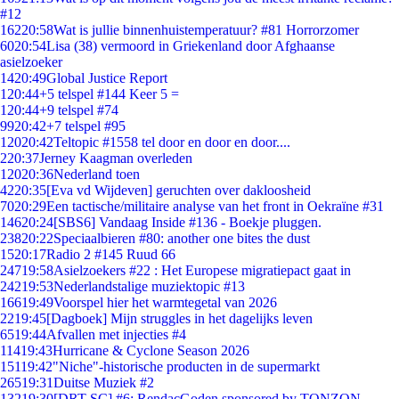
#12
162
20:58
Wat is jullie binnenhuistemperatuur? #81 Horrorzomer
60
20:54
Lisa (38) vermoord in Griekenland door Afghaanse
asielzoeker
14
20:49
Global Justice Report
1
20:44
+5 telspel #144 Keer 5 =
1
20:44
+9 telspel #74
99
20:42
+7 telspel #95
120
20:42
Teltopic #1558 tel door en door en door....
2
20:37
Jerney Kaagman overleden
120
20:36
Nederland toen
42
20:35
[Eva vd Wijdeven] geruchten over dakloosheid
70
20:29
Een tactische/militaire analyse van het front in Oekraïne #31
146
20:24
[SBS6] Vandaag Inside #136 - Boekje pluggen.
238
20:22
Speciaalbieren #80: another one bites the dust
15
20:17
Radio 2 #145 Ruud 66
247
19:58
Asielzoekers #22 : Het Europese migratiepact gaat in
242
19:53
Nederlandstalige muziektopic #13
166
19:49
Voorspel hier het warmtegetal van 2026
22
19:45
[Dagboek] Mijn struggles in het dagelijks leven
65
19:44
Afvallen met injecties #4
114
19:43
Hurricane & Cyclone Season 2026
151
19:42
"Niche"-historische producten in de supermarkt
265
19:31
Duitse Muziek #2
132
19:30
[DRT SC] #6: RendacGoden sponsored by TONZON