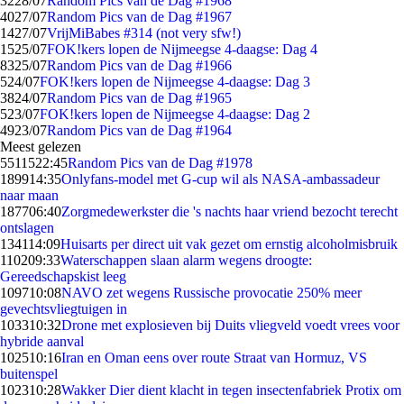
32
28/07
Random Pics van de Dag #1968
40
27/07
Random Pics van de Dag #1967
14
27/07
VrijMiBabes #314 (not very sfw!)
15
25/07
FOK!kers lopen de Nijmeegse 4-daagse: Dag 4
83
25/07
Random Pics van de Dag #1966
5
24/07
FOK!kers lopen de Nijmeegse 4-daagse: Dag 3
38
24/07
Random Pics van de Dag #1965
5
23/07
FOK!kers lopen de Nijmeegse 4-daagse: Dag 2
49
23/07
Random Pics van de Dag #1964
Meest gelezen
55115
22:45
Random Pics van de Dag #1978
1899
14:35
Onlyfans-model met G-cup wil als NASA-ambassadeur
naar maan
1877
06:40
Zorgmedewerkster die 's nachts haar vriend bezocht terecht
ontslagen
1341
14:09
Huisarts per direct uit vak gezet om ernstig alcoholmisbruik
1102
09:33
Waterschappen slaan alarm wegens droogte:
Gereedschapskist leeg
1097
10:08
NAVO zet wegens Russische provocatie 250% meer
gevechtsvliegtuigen in
1033
10:32
Drone met explosieven bij Duits vliegveld voedt vrees voor
hybride aanval
1025
10:16
Iran en Oman eens over route Straat van Hormuz, VS
buitenspel
1023
10:28
Wakker Dier dient klacht in tegen insectenfabriek Protix om