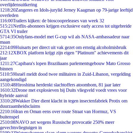
overlijdensuitkering
12
18:20
Zangeres en Idols-jurylid Jerney Kaagman op 79-jarige leeftijd
overleden
1
16:00
Trailers kijken: de bioscoopreleases van week 32
5
15:21
Netflix-abonnees krijgen exclusieve early access tot uitgebreide
GTA VI trailer
57
14:35
Onlyfans-model met G-cup wil als NASA-ambassadeur naar
maan
22
14:09
Huisarts per direct uit vak gezet om ernstig alcoholmisbruik
2
12:12
XBOX platform krijgt zijn eigen "Platinum" achievements dit
jaar
12
11:27
Capibara's lopen Braziliaans parlementsgebouw Mato Grosso
binnen
51
10:59
Israël meldt dood twee militairen in Zuid-Libanon, vergelding
aangekondigd
15
10:48
Hiroshima herdenkt slachtoffers atoombom, 81 jaar later
16
10:32
Drone met explosieven bij Duits vliegveld voedt vrees voor
hybride aanval
33
10:28
Wakker Dier dient klacht in tegen insectenfabriek Protix om
duurzaamheidsclaims
22
10:16
Iran en Oman eens over route Straat van Hormuz, VS
buitenspel
25
10:08
NAVO zet wegens Russische provocatie 250% meer
gevechtsvliegtuigen in
55
09:33
Waterschappen slaan alarm wegens droogte: Gereedschapskist