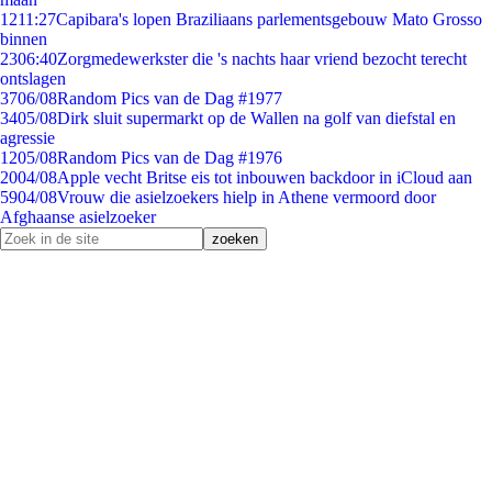
12
11:27
Capibara's lopen Braziliaans parlementsgebouw Mato Grosso
binnen
23
06:40
Zorgmedewerkster die 's nachts haar vriend bezocht terecht
ontslagen
37
06/08
Random Pics van de Dag #1977
34
05/08
Dirk sluit supermarkt op de Wallen na golf van diefstal en
agressie
12
05/08
Random Pics van de Dag #1976
20
04/08
Apple vecht Britse eis tot inbouwen backdoor in iCloud aan
59
04/08
Vrouw die asielzoekers hielp in Athene vermoord door
Afghaanse asielzoeker