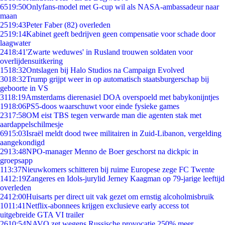
65
19:50
Onlyfans-model met G-cup wil als NASA-ambassadeur naar
maan
25
19:43
Peter Faber (82) overleden
25
19:14
Kabinet geeft bedrijven geen compensatie voor schade door
laagwater
24
18:41
'Zwarte weduwes' in Rusland trouwen soldaten voor
overlijdensuitkering
15
18:32
Ontslagen bij Halo Studios na Campaign Evolved
30
18:32
Trump grijpt weer in op automatisch staatsburgerschap bij
geboorte in VS
31
18:19
Amsterdams dierenasiel DOA overspoeld met babykonijntjes
19
18:06
PS5-doos waarschuwt voor einde fysieke games
23
17:58
OM eist TBS tegen verwarde man die agenten stak met
aardappelschilmesje
69
15:03
Israël meldt dood twee militairen in Zuid-Libanon, vergelding
aangekondigd
29
13:48
NPO-manager Menno de Boer geschorst na dickpic in
groepsapp
1
13:37
Nieuwkomers schitteren bij ruime Europese zege FC Twente
14
12:19
Zangeres en Idols-jurylid Jerney Kaagman op 79-jarige leeftijd
overleden
24
12:00
Huisarts per direct uit vak gezet om ernstig alcoholmisbruik
10
11:41
Netflix-abonnees krijgen exclusieve early access tot
uitgebreide GTA VI trailer
26
10:54
NAVO zet wegens Russische provocatie 250% meer