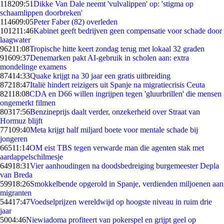
1182
09:51
Dikke Van Dale neemt 'vulvalippen' op: 'stigma op
schaamlippen doorbreken'
1146
09:05
Peter Faber (82) overleden
1012
11:46
Kabinet geeft bedrijven geen compensatie voor schade door
laagwater
962
11:08
Tropische hitte keert zondag terug met lokaal 32 graden
916
09:37
Denemarken pakt AI-gebruik in scholen aan: extra
mondelinge examens
874
14:33
Quake krijgt na 30 jaar een gratis uitbreiding
872
18:47
Italië hindert reizigers uit Spanje na migratiecrisis Ceuta
821
18:08
CDA en D66 willen ingrijpen tegen 'gluurbrillen' die mensen
ongemerkt filmen
803
17:56
Benzineprijs daalt verder, onzekerheid over Straat van
Hormuz blijft
771
09:40
Meta krijgt half miljard boete voor mentale schade bij
jongeren
665
11:14
OM eist TBS tegen verwarde man die agenten stak met
aardappelschilmesje
649
18:31
Vier aanhoudingen na doodsbedreiging burgemeester Depla
van Breda
599
18:26
Smokkelbende opgerold in Spanje, verdienden miljoenen aan
migranten
544
17:47
Voedselprijzen wereldwijd op hoogste niveau in ruim drie
jaar
50
04:46
Niewiadoma profiteert van pokerspel en grijpt geel op