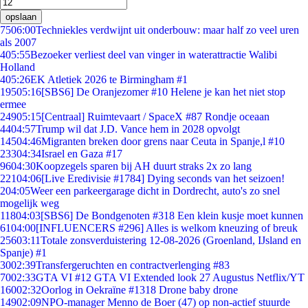
opslaan
75
06:00
Techniekles verdwijnt uit onderbouw: maar half zo veel uren
als 2007
4
05:55
Bezoeker verliest deel van vinger in waterattractie Walibi
Holland
4
05:26
EK Atletiek 2026 te Birmingham #1
195
05:16
[SBS6] De Oranjezomer #10 Helene je kan het niet stop
ermee
249
05:15
[Centraal] Ruimtevaart / SpaceX #87 Rondje oceaan
44
04:57
Trump wil dat J.D. Vance hem in 2028 opvolgt
145
04:46
Migranten breken door grens naar Ceuta in Spanje,l #10
233
04:34
Israel en Gaza #17
96
04:30
Koopzegels sparen bij AH duurt straks 2x zo lang
221
04:06
[Live Eredivisie #1784] Dying seconds van het seizoen!
2
04:05
Weer een parkeergarage dicht in Dordrecht, auto's zo snel
mogelijk weg
118
04:03
[SBS6] De Bondgenoten #318 Een klein kusje moet kunnen
61
04:00
[INFLUENCERS #296] Alles is welkom kneuzing of breuk
256
03:11
Totale zonsverduistering 12-08-2026 (Groenland, IJsland en
Spanje) #1
30
02:39
Transfergeruchten en contractverlenging #83
70
02:33
GTA VI #12 GTA VI Extended look 27 Augustus Netflix/YT
160
02:32
Oorlog in Oekraïne #1318 Drone baby drone
149
02:09
NPO-manager Menno de Boer (47) op non-actief stuurde