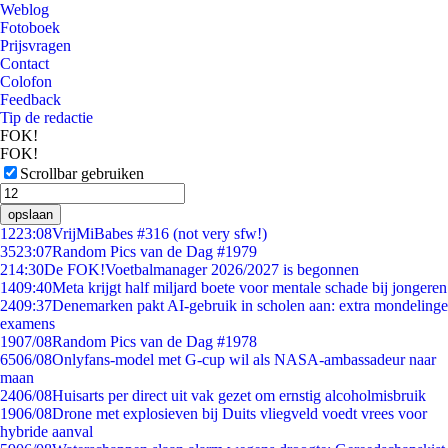
Weblog
Fotoboek
Prijsvragen
Contact
Colofon
Feedback
Tip de redactie
FOK!
FOK!
Scrollbar gebruiken
opslaan
12
23:08
VrijMiBabes #316 (not very sfw!)
35
23:07
Random Pics van de Dag #1979
2
14:30
De FOK!Voetbalmanager 2026/2027 is begonnen
14
09:40
Meta krijgt half miljard boete voor mentale schade bij jongeren
24
09:37
Denemarken pakt AI-gebruik in scholen aan: extra mondelinge
examens
19
07/08
Random Pics van de Dag #1978
65
06/08
Onlyfans-model met G-cup wil als NASA-ambassadeur naar
maan
24
06/08
Huisarts per direct uit vak gezet om ernstig alcoholmisbruik
19
06/08
Drone met explosieven bij Duits vliegveld voedt vrees voor
hybride aanval