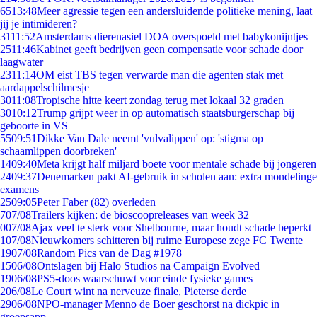
65
13:48
Meer agressie tegen een andersluidende politieke mening, laat
jij je intimideren?
31
11:52
Amsterdams dierenasiel DOA overspoeld met babykonijntjes
25
11:46
Kabinet geeft bedrijven geen compensatie voor schade door
laagwater
23
11:14
OM eist TBS tegen verwarde man die agenten stak met
aardappelschilmesje
30
11:08
Tropische hitte keert zondag terug met lokaal 32 graden
30
10:12
Trump grijpt weer in op automatisch staatsburgerschap bij
geboorte in VS
55
09:51
Dikke Van Dale neemt 'vulvalippen' op: 'stigma op
schaamlippen doorbreken'
14
09:40
Meta krijgt half miljard boete voor mentale schade bij jongeren
24
09:37
Denemarken pakt AI-gebruik in scholen aan: extra mondelinge
examens
25
09:05
Peter Faber (82) overleden
7
07/08
Trailers kijken: de bioscoopreleases van week 32
0
07/08
Ajax veel te sterk voor Shelbourne, maar houdt schade beperkt
1
07/08
Nieuwkomers schitteren bij ruime Europese zege FC Twente
19
07/08
Random Pics van de Dag #1978
15
06/08
Ontslagen bij Halo Studios na Campaign Evolved
19
06/08
PS5-doos waarschuwt voor einde fysieke games
2
06/08
Le Court wint na nerveuze finale, Pieterse derde
29
06/08
NPO-manager Menno de Boer geschorst na dickpic in
groepsapp