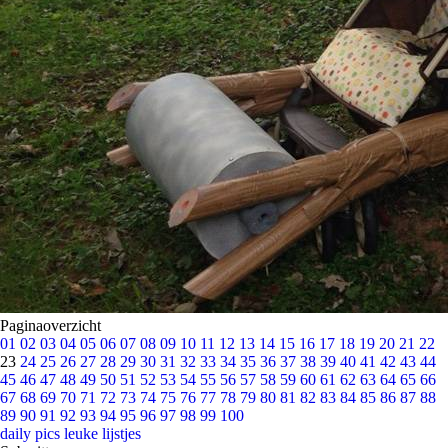
Paginaoverzicht
01
02
03
04
05
06
07
08
09
10
11
12
13
14
15
16
17
18
19
20
21
22
23
24
25
26
27
28
29
30
31
32
33
34
35
36
37
38
39
40
41
42
43
44
45
46
47
48
49
50
51
52
53
54
55
56
57
58
59
60
61
62
63
64
65
66
67
68
69
70
71
72
73
74
75
76
77
78
79
80
81
82
83
84
85
86
87
88
89
90
91
92
93
94
95
96
97
98
99
100
daily pics
leuke lijstjes