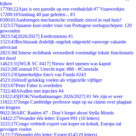
kijken
177
00:22
Ajax is een parodie op een voetbalclub #7 Vuurwerkjes
172
00:16
Vandaag 40 jaar geleden... #3
65
00:01
Aanbrengen mechanische ventilatie zinvol in oud huis?
13
23:57
Spaanse kust onder vuur van Portugese oorlogsschepen: 120
gewonden
38
23:54
[2026/2027] Eredivisietoto #1
15
23:43
Rechtszaak dodelijk ongeluk uitgesteld vanwege vakantie
advocaat
28
23:36
Chinese rechtbank veroordeelt voormalige lokale functionaris
tot dood
146
23:31
[WLR SC #417] Nieuw deel openen was kaputt
16
23:28
Centraal FC Utrecht topic #88 - #CorreiaIn
10
23:23
Opmerkelijke foto's van Funda #243
45
23:16
Jezelf gelukkig voelen als vrijgezelle vijftiger
19
23:07
Peter Faber is overleden
73
22:48
Afvallen met injecties #4
110
22:45
[FOK!Voetbalmanager 2026/2027] #1 We zijn er weer
118
22:37
Jonge Cambridge professor stapt op na claims over plagiaat
en leugens
90
22:36
ARC Raiders #7 - Don’t forget about Stella Montis
144
22:27
Verander één letter: Expert #91 (10 letters)
32
22:27
Congo verbiedt export van koper en kobalt, Europa zal
gevolgen voelen
51
22:23
Verander één letter: Expert #143 (9 letters)