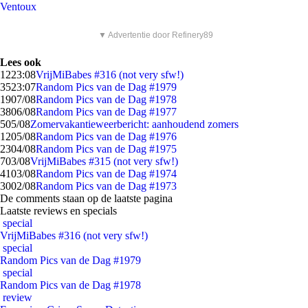
Ventoux
▼ Advertentie door Refinery89
Lees ook
12
23:08
VrijMiBabes #316 (not very sfw!)
35
23:07
Random Pics van de Dag #1979
19
07/08
Random Pics van de Dag #1978
38
06/08
Random Pics van de Dag #1977
5
05/08
Zomervakantieweerbericht: aanhoudend zomers
12
05/08
Random Pics van de Dag #1976
23
04/08
Random Pics van de Dag #1975
7
03/08
VrijMiBabes #315 (not very sfw!)
41
03/08
Random Pics van de Dag #1974
30
02/08
Random Pics van de Dag #1973
De comments staan op de laatste pagina
Laatste reviews en specials
special
VrijMiBabes #316 (not very sfw!)
special
Random Pics van de Dag #1979
special
Random Pics van de Dag #1978
review