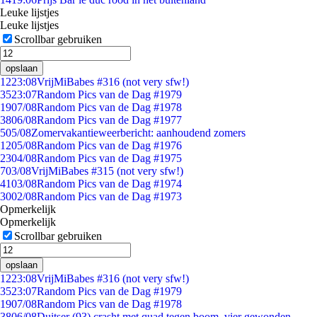
Leuke lijstjes
Leuke lijstjes
Scrollbar gebruiken
opslaan
12
23:08
VrijMiBabes #316 (not very sfw!)
35
23:07
Random Pics van de Dag #1979
19
07/08
Random Pics van de Dag #1978
38
06/08
Random Pics van de Dag #1977
5
05/08
Zomervakantieweerbericht: aanhoudend zomers
12
05/08
Random Pics van de Dag #1976
23
04/08
Random Pics van de Dag #1975
7
03/08
VrijMiBabes #315 (not very sfw!)
41
03/08
Random Pics van de Dag #1974
30
02/08
Random Pics van de Dag #1973
Opmerkelijk
Opmerkelijk
Scrollbar gebruiken
opslaan
12
23:08
VrijMiBabes #316 (not very sfw!)
35
23:07
Random Pics van de Dag #1979
19
07/08
Random Pics van de Dag #1978
38
06/08
Duitser (93) crasht met quad tegen boom, vier gewonden