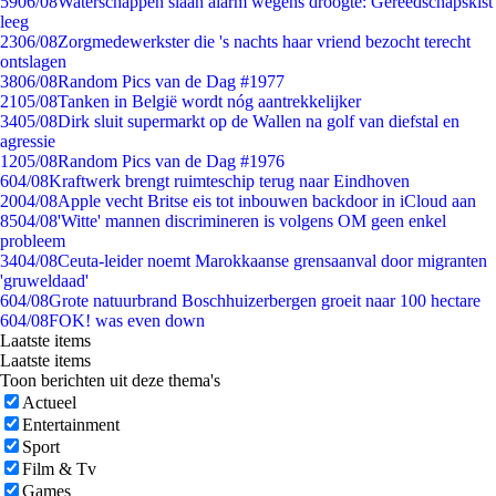
59
06/08
Waterschappen slaan alarm wegens droogte: Gereedschapskist
leeg
23
06/08
Zorgmedewerkster die 's nachts haar vriend bezocht terecht
ontslagen
38
06/08
Random Pics van de Dag #1977
21
05/08
Tanken in België wordt nóg aantrekkelijker
34
05/08
Dirk sluit supermarkt op de Wallen na golf van diefstal en
agressie
12
05/08
Random Pics van de Dag #1976
6
04/08
Kraftwerk brengt ruimteschip terug naar Eindhoven
20
04/08
Apple vecht Britse eis tot inbouwen backdoor in iCloud aan
85
04/08
'Witte' mannen discrimineren is volgens OM geen enkel
probleem
34
04/08
Ceuta-leider noemt Marokkaanse grensaanval door migranten
'gruweldaad'
6
04/08
Grote natuurbrand Boschhuizerbergen groeit naar 100 hectare
6
04/08
FOK! was even down
Laatste items
Laatste items
Toon berichten uit deze thema's
Actueel
Entertainment
Sport
Film & Tv
Games