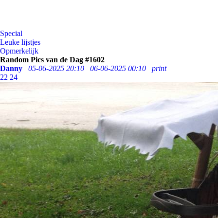
Special
Leuke lijstjes
Opmerkelijk
Random Pics van de Dag #1602
Danny
05-06-2025 20:10
06-06-2025 00:10
print
22
24