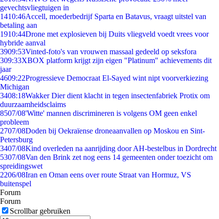
gevechtsvliegtuigen in
14
10:46
Accell, moederbedrijf Sparta en Batavus, vraagt uitstel van
betaling aan
19
10:44
Drone met explosieven bij Duits vliegveld voedt vrees voor
hybride aanval
39
09:53
Vinted-foto's van vrouwen massaal gedeeld op seksfora
3
09:33
XBOX platform krijgt zijn eigen "Platinum" achievements dit
jaar
46
09:22
Progressieve Democraat El-Sayed wint nipt voorverkiezing
Michigan
34
08:18
Wakker Dier dient klacht in tegen insectenfabriek Protix om
duurzaamheidsclaims
85
07/08
'Witte' mannen discrimineren is volgens OM geen enkel
probleem
27
07/08
Doden bij Oekraïense droneaanvallen op Moskou en Sint-
Petersburg
34
07/08
Kind overleden na aanrijding door AH-bestelbus in Dordrecht
53
07/08
Van den Brink zet nog eens 14 gemeenten onder toezicht om
spreidingswet
22
06/08
Iran en Oman eens over route Straat van Hormuz, VS
buitenspel
Forum
Forum
Scrollbar gebruiken