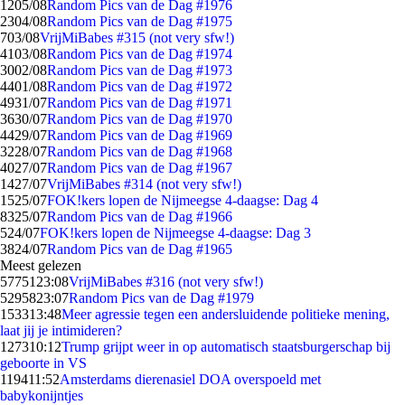
12
05/08
Random Pics van de Dag #1976
23
04/08
Random Pics van de Dag #1975
7
03/08
VrijMiBabes #315 (not very sfw!)
41
03/08
Random Pics van de Dag #1974
30
02/08
Random Pics van de Dag #1973
44
01/08
Random Pics van de Dag #1972
49
31/07
Random Pics van de Dag #1971
36
30/07
Random Pics van de Dag #1970
44
29/07
Random Pics van de Dag #1969
32
28/07
Random Pics van de Dag #1968
40
27/07
Random Pics van de Dag #1967
14
27/07
VrijMiBabes #314 (not very sfw!)
15
25/07
FOK!kers lopen de Nijmeegse 4-daagse: Dag 4
83
25/07
Random Pics van de Dag #1966
5
24/07
FOK!kers lopen de Nijmeegse 4-daagse: Dag 3
38
24/07
Random Pics van de Dag #1965
Meest gelezen
57751
23:08
VrijMiBabes #316 (not very sfw!)
52958
23:07
Random Pics van de Dag #1979
1533
13:48
Meer agressie tegen een andersluidende politieke mening,
laat jij je intimideren?
1273
10:12
Trump grijpt weer in op automatisch staatsburgerschap bij
geboorte in VS
1194
11:52
Amsterdams dierenasiel DOA overspoeld met
babykonijntjes