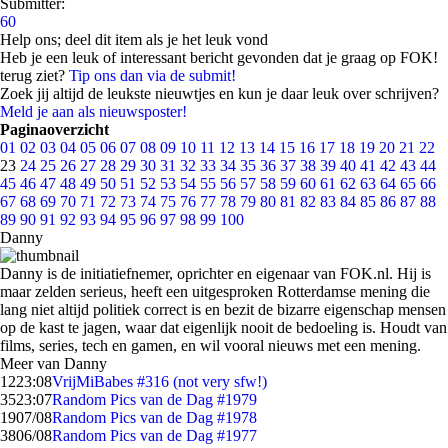
Submitter:
60
Help ons; deel dit item als je het leuk vond
Heb je een leuk of interessant bericht gevonden dat je graag op FOK!
terug ziet?
Tip ons dan via de submit!
Zoek jij altijd de leukste nieuwtjes en kun je daar leuk over schrijven?
Meld je aan als nieuwsposter!
Paginaoverzicht
01
02
03
04
05
06
07
08
09
10
11
12
13
14
15
16
17
18
19
20
21
22
23
24
25
26
27
28
29
30
31
32
33
34
35
36
37
38
39
40
41
42
43
44
45
46
47
48
49
50
51
52
53
54
55
56
57
58
59
60
61
62
63
64
65
66
67
68
69
70
71
72
73
74
75
76
77
78
79
80
81
82
83
84
85
86
87
88
89
90
91
92
93
94
95
96
97
98
99
100
Danny
Danny is de initiatiefnemer, oprichter en eigenaar van FOK.nl. Hij is
maar zelden serieus, heeft een uitgesproken Rotterdamse mening die
lang niet altijd politiek correct is en bezit de bizarre eigenschap mensen
op de kast te jagen, waar dat eigenlijk nooit de bedoeling is. Houdt van
films, series, tech en gamen, en wil vooral nieuws met een mening.
Meer van Danny
12
23:08
VrijMiBabes #316 (not very sfw!)
35
23:07
Random Pics van de Dag #1979
19
07/08
Random Pics van de Dag #1978
38
06/08
Random Pics van de Dag #1977