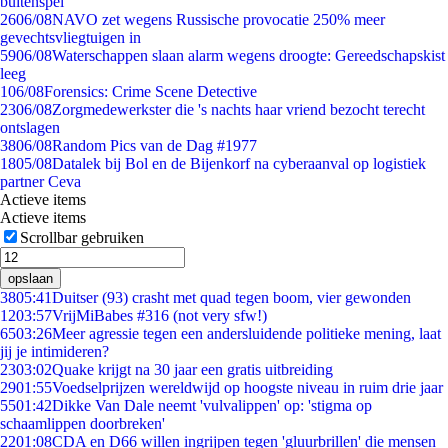
buitenspel
26
06/08
NAVO zet wegens Russische provocatie 250% meer
gevechtsvliegtuigen in
59
06/08
Waterschappen slaan alarm wegens droogte: Gereedschapskist
leeg
1
06/08
Forensics: Crime Scene Detective
23
06/08
Zorgmedewerkster die 's nachts haar vriend bezocht terecht
ontslagen
38
06/08
Random Pics van de Dag #1977
18
05/08
Datalek bij Bol en de Bijenkorf na cyberaanval op logistiek
partner Ceva
Actieve items
Actieve items
Scrollbar gebruiken
opslaan
38
05:41
Duitser (93) crasht met quad tegen boom, vier gewonden
12
03:57
VrijMiBabes #316 (not very sfw!)
65
03:26
Meer agressie tegen een andersluidende politieke mening, laat
jij je intimideren?
23
03:02
Quake krijgt na 30 jaar een gratis uitbreiding
29
01:55
Voedselprijzen wereldwijd op hoogste niveau in ruim drie jaar
55
01:42
Dikke Van Dale neemt 'vulvalippen' op: 'stigma op
schaamlippen doorbreken'
22
01:08
CDA en D66 willen ingrijpen tegen 'gluurbrillen' die mensen