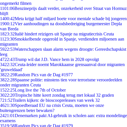
ongemerkt filmen
11
01:06
Benzineprijs daalt verder, onzekerheid over Straat van Hormuz
blijft
14
00:42
Meta krijgt half miljard boete voor mentale schade bij jongeren
19
00:12
Vier aanhoudingen na doodsbedreiging burgemeester Depla
van Breda
18
23:32
Italië hindert reizigers uit Spanje na migratiecrisis Ceuta
11
23:30
Smokkelbende opgerold in Spanje, verdienden miljoenen aan
migranten
59
22:53
Waterschappen slaan alarm wegens droogte: Gereedschapskist
leeg
47
22:43
Trump wil dat J.D. Vance hem in 2028 opvolgt
34
22:32
Ceuta-leider noemt Marokkaanse grensaanval door migranten
'gruweldaad'
38
22:29
Random Pics van de Dag #1977
38
22:28
Spaanse politie: minstens tien voor terrorisme veroordeelden
onder migranten Ceuta
15
22:25
Long live the 7th of October
30
22:20
Tropische hitte keert zondag terug met lokaal 32 graden
7
21:52
Trailers kijken: de bioscoopreleases van week 32
46
21:30
Spoedberaad EU na crisis Ceuta, moeten we onze
buitengrenzen beter bewaken?
24
21:01
Denemarken pakt AI-gebruik in scholen aan: extra mondelinge
examens
35
19:58
Random Pics van de Dag #1979