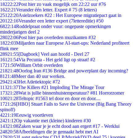
182
22:22
Post hier zo vaak mogelijk om 22:22 uur #76
16
22:21
Verander één letter. Expert # 75 (8 letters)
251
22:20
Asielzoekers #22 : Het Europese migratiepact gaat in
201
22:16
Verander een letter expert (7lettereditie) #50
68
22:14
Roddelpraat onder vuur: ongepaste opmerkingen
minderjarigen deel 2
280
22:06
Post hier pas overleden muzikanten #32
18
22:03
Miljarden naar Europese AI-start-ups: Nederland profiteert
flink mee
289
21:55
[Dagboek] Veel aan hoofd - Deel 27
161
21:54
Via Pecunia - Het geld ligt op straat! #2
17
21:50
William Orbit overleden
218
21:48
Oorlog Iran #136 Bridge and powerplant day incoming?
81
21:48
Meer dan 40 uur werken.
294
21:43
Het Atletiektopic #72
113
21:37
The Killers #21 Imploding The Mirage Tour
173
21:28
Wat is jullie binnenhuistemperatuur? #81 Horrorzomer
100
21:28
Teltopic #1563 tel door en door en door....
17
21:26
[HBO] Stuart Fails to Save the Universe (Big Bang Theory
spinoff)
42
21:19
Eeuwig voortleven
24
21:12
Op vakantie met (kleine) kinderen #30
143
21:08
Zaken waar je je echt dood aan ergert #17 - Werklui
248
20:58
Afbeeldingen die je gemaakt hebt met AI
179
20:53
Laatst gekochte CD/LP/MuziekDVD deel 75 | koopjes