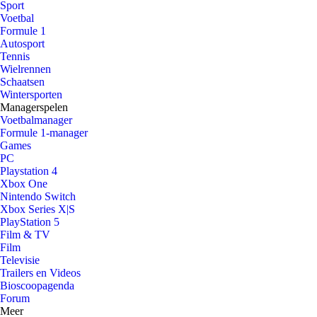
Sport
Voetbal
Formule 1
Autosport
Tennis
Wielrennen
Schaatsen
Wintersporten
Managerspelen
Voetbalmanager
Formule 1-manager
Games
PC
Playstation 4
Xbox One
Nintendo Switch
Xbox Series X|S
PlayStation 5
Film & TV
Film
Televisie
Trailers en Videos
Bioscoopagenda
Forum
Meer