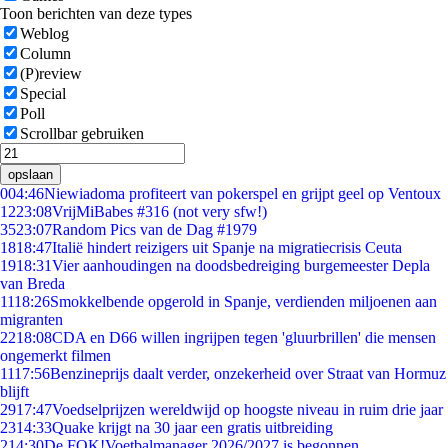
Toon berichten van deze types
Weblog
Column
(P)review
Special
Poll
Scrollbar gebruiken
opslaan
0
04:46
Niewiadoma profiteert van pokerspel en grijpt geel op Ventoux
12
23:08
VrijMiBabes #316 (not very sfw!)
35
23:07
Random Pics van de Dag #1979
18
18:47
Italië hindert reizigers uit Spanje na migratiecrisis Ceuta
19
18:31
Vier aanhoudingen na doodsbedreiging burgemeester Depla
van Breda
11
18:26
Smokkelbende opgerold in Spanje, verdienden miljoenen aan
migranten
22
18:08
CDA en D66 willen ingrijpen tegen 'gluurbrillen' die mensen
ongemerkt filmen
11
17:56
Benzineprijs daalt verder, onzekerheid over Straat van Hormuz
blijft
29
17:47
Voedselprijzen wereldwijd op hoogste niveau in ruim drie jaar
23
14:33
Quake krijgt na 30 jaar een gratis uitbreiding
2
14:30
De FOK!Voetbalmanager 2026/2027 is begonnen