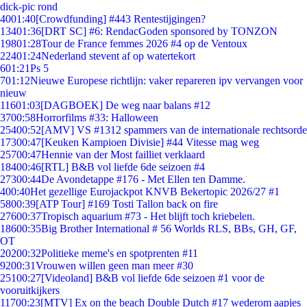
dick-pic rond
40
01:40
[Crowdfunding] #443 Rentestijgingen?
134
01:36
[DRT SC] #6: RendacGoden sponsored by TONZON
198
01:28
Tour de France femmes 2026 #4 op de Ventoux
224
01:24
Nederland stevent af op watertekort
6
01:21
Ps 5
7
01:12
Nieuwe Europese richtlijn: vaker repareren ipv vervangen voor
nieuw
116
01:03
[DAGBOEK] De weg naar balans #12
37
00:58
Horrorfilms #33: Halloween
254
00:52
[AMV] VS #1312 spammers van de internationale rechtsorde
173
00:47
[Keuken Kampioen Divisie] #44 Vitesse mag weg
257
00:47
Hennie van der Most failliet verklaard
184
00:46
[RTL] B&B vol liefde 6de seizoen #4
273
00:44
De Avondetappe #176 - Met Ellen ten Damme.
4
00:40
Het gezellige Eurojackpot KNVB Bekertopic 2026/27 #1
58
00:39
[ATP Tour] #169 Tosti Tallon back on fire
276
00:37
Tropisch aquarium #73 - Het blijft toch kriebelen.
186
00:35
Big Brother International # 56 Worlds RLS, BBs, GH, GF,
OT
202
00:32
Politieke meme's en spotprenten #11
92
00:31
Vrouwen willen geen man meer #30
251
00:27
[Videoland] B&B vol liefde 6de seizoen #1 voor de
vooruitkijkers
117
00:23
[MTV] Ex on the beach Double Dutch #17 wederom aapjes