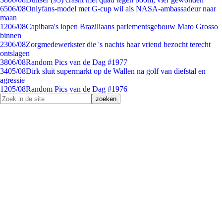
65
06/08
Onlyfans-model met G-cup wil als NASA-ambassadeur naar
maan
12
06/08
Capibara's lopen Braziliaans parlementsgebouw Mato Grosso
binnen
23
06/08
Zorgmedewerkster die 's nachts haar vriend bezocht terecht
ontslagen
38
06/08
Random Pics van de Dag #1977
34
05/08
Dirk sluit supermarkt op de Wallen na golf van diefstal en
agressie
12
05/08
Random Pics van de Dag #1976