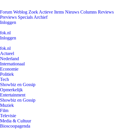
Forum
Weblog
Zoek
Actieve Items
Nieuws
Columns
Reviews
Previews
Specials
Archief
Inloggen
fok.nl
Inloggen
fok.nl
Actueel
Nederland
Internationaal
Economie
Politiek
Tech
Showbiz en Gossip
Opmerkelijk
Entertainment
Showbiz en Gossip
Muziek
Film
Televisie
Media & Cultuur
Bioscoopagenda