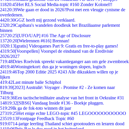
118
20:45
Het RLS Social Media-topic #160 Zonder Kolonel!!
241
20:39
Wie gaan er dood in 2026?Post met een vleugje cynisme de
overledenen.
44
20:30
GGZ heeft mij gezond verklaard.
23
20:29
Capibara's wandelen doodleuk het Braziliaanse parlement
binnen
257
20:25
[UFO/UAP] #16 The Age of Disclosure
137
20:20
[Wielrennen #616] Brennan!
10
20:13
[gratis] Videogames Part 9: Gratis en free-to-play games!
43
19:50
[Voorspellen] Voorspel de eindstand van de Eredivisie
2026/2027
7
19:48
Dries Roelvink spreekt vakantieganger aan om gele zwembroek
49
19:46
Woningtekort: dus ga je woningen slopen, logisch
241
19:46
Top 2000 Editie 2025 #243 Alle dikzakken willen op je
lijken
4
19:42
Last minute balie Schiphol
8
19:39
[2023] Australië: Voyager - Promise #2 - Ze komen naar
Tilburg
74
19:36
Een tactische/militaire analyse van het front in Oekraïne #31
148
19:32
[SBS6] Vandaag Inside #136 - Boekje pluggen.
5
19:29
Ik ga de fok-toto winnen dit jaar
273
19:25
Het enige echte LEGO-topic #45 LEGOOOOOOOOOOO
235
19:13
Frontpage Feedback Topic #60
9
19:07
14-jarige leerling Thailand schiet grootouders en leraren dood
14
19:06
Prijs Bar le duc rood in het buitenland