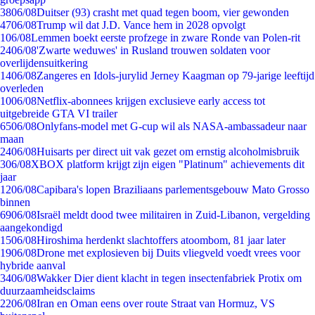
38
06/08
Duitser (93) crasht met quad tegen boom, vier gewonden
47
06/08
Trump wil dat J.D. Vance hem in 2028 opvolgt
1
06/08
Lemmen boekt eerste profzege in zware Ronde van Polen-rit
24
06/08
'Zwarte weduwes' in Rusland trouwen soldaten voor
overlijdensuitkering
14
06/08
Zangeres en Idols-jurylid Jerney Kaagman op 79-jarige leeftijd
overleden
10
06/08
Netflix-abonnees krijgen exclusieve early access tot
uitgebreide GTA VI trailer
65
06/08
Onlyfans-model met G-cup wil als NASA-ambassadeur naar
maan
24
06/08
Huisarts per direct uit vak gezet om ernstig alcoholmisbruik
3
06/08
XBOX platform krijgt zijn eigen "Platinum" achievements dit
jaar
12
06/08
Capibara's lopen Braziliaans parlementsgebouw Mato Grosso
binnen
69
06/08
Israël meldt dood twee militairen in Zuid-Libanon, vergelding
aangekondigd
15
06/08
Hiroshima herdenkt slachtoffers atoombom, 81 jaar later
19
06/08
Drone met explosieven bij Duits vliegveld voedt vrees voor
hybride aanval
34
06/08
Wakker Dier dient klacht in tegen insectenfabriek Protix om
duurzaamheidsclaims
22
06/08
Iran en Oman eens over route Straat van Hormuz, VS