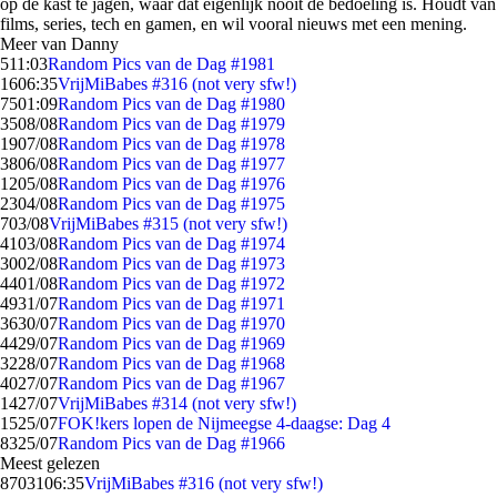
op de kast te jagen, waar dat eigenlijk nooit de bedoeling is. Houdt van
films, series, tech en gamen, en wil vooral nieuws met een mening.
Meer van Danny
5
11:03
Random Pics van de Dag #1981
16
06:35
VrijMiBabes #316 (not very sfw!)
75
01:09
Random Pics van de Dag #1980
35
08/08
Random Pics van de Dag #1979
19
07/08
Random Pics van de Dag #1978
38
06/08
Random Pics van de Dag #1977
12
05/08
Random Pics van de Dag #1976
23
04/08
Random Pics van de Dag #1975
7
03/08
VrijMiBabes #315 (not very sfw!)
41
03/08
Random Pics van de Dag #1974
30
02/08
Random Pics van de Dag #1973
44
01/08
Random Pics van de Dag #1972
49
31/07
Random Pics van de Dag #1971
36
30/07
Random Pics van de Dag #1970
44
29/07
Random Pics van de Dag #1969
32
28/07
Random Pics van de Dag #1968
40
27/07
Random Pics van de Dag #1967
14
27/07
VrijMiBabes #314 (not very sfw!)
15
25/07
FOK!kers lopen de Nijmeegse 4-daagse: Dag 4
83
25/07
Random Pics van de Dag #1966
Meest gelezen
87031
06:35
VrijMiBabes #316 (not very sfw!)