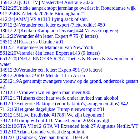
159
12:27
[CUL TV] Masterchef Australië 2026
72
12:25
Unieke aanpak stopt jarenlange overlast in Rotterdamse wijk
9
12:25
EK Atletiek 2026 te Birmingham #1
4
12:24
[AMV] VS #1313 Lying sack of shit.
207
12:24
Verander een letter expert (7lettereditie) #50
180
12:22
[Keuken Kampioen Divisie] #44 Vitesse mag weg
21
12:22
Verander één letter. Expert # 75 (8 letters)
265
12:21
Russia vs Ukraine #91
10
12:21
Burgemeester Mamdani van New York
56
12:20
Verander één letter: Expert #143 (9 letters)
65
12:20
[INFLUENCERS #297] Toetjes & Bevers & Zwemmen in
water
149
12:20
Verander één letter: Expert #91 (10 letters)
289
12:20
MotoGP #93 Met de TT in Assen
265
12:19
Agent smijt zwangere vrouw op de grond, onderzoek gestart
#2
121
12:17
Vrouwen willen geen man meer #30
137
12:17
Huisarts doet haar werk onder invloed van alcohol
69
12:17
Het grote Baktopic (voor bakfoto's, -vragen en -tips) #42
71
12:16
Het grote dagelijkse Trump nieuws topic #31
203
12:15
[Live Eredivisie #1786] We zijn begonnen!
79
12:13
Trump wil dat J.D. Vance hem in 2028 opvolgt
92
12:10
GTA VI #12 GTA VI Extended look 27 Augustus Netflix/YT
29
12:10
Ariana Grande verlaat de spotlight.
10
12:01
[Dagboek] Veel aan hoofd - Deel 28