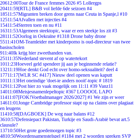
206
12:00
Tour de France femmes 2026 #5 Lollergps
204
11:59
[RTL] B&B vol liefde 6de seizoen #4
185
11:57
Migranten breken door grens naar Ceuta in Spanje,l #10
125
11:54
Afvallen met injecties #4
154
11:54
Sterren toen en nu #11
163
11:53
Algemeen steektopic, waar er een steekje los zit #3
281
11:52
Oorlog in Oekraïne #1318 Drone baby drone
55
11:41
OM-Teamleider met kinderporno is oud-directeur van twee
basisscholen
9
11:40
Ik krijg hier zweethanden van.
251
11:35
Nederland stevent af op watertekort
10
11:23
Hoeveel geld spendeer jij aan je beginnende relatie?
132
11:19
Hoe denkt God echt over homo-seksualiteit? deel 4
177
11:17
[WLR SC #417] Nieuw deel openen was kaputt
101
11:13
Het oneindige 'doet-ie anders nooit'-topic # 1819
129
11:12
Post hier zo vaak mogelijk om 11:11 #39 Vanz11
140
11:08
Meisjesnamenlepeltopic #367 LOOOOL LAPO
114
11:07
[FOK!Voetbalmanager 2026/2027] #1 We zijn er weer
146
11:01
Jonge Cambridge professor stapt op na claims over plagiaat
en leugens
114
10:58
[DAGBOEK] De weg naar balans #12
36
10:57
Defensiepact Pakistan, Turkije en Saudi-Arabië bevat art.5
clausule?
137
10:50
Het grote goedemorgen topic #3
48
10:50
Woordensamenstelspel #1184 met 2 woorden spreken SVP