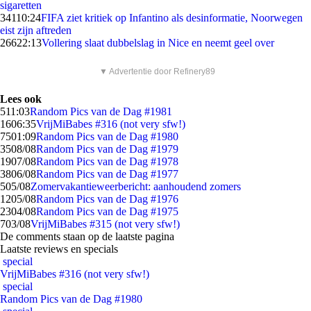
sigaretten
341
10:24
FIFA ziet kritiek op Infantino als desinformatie, Noorwegen
eist zijn aftreden
266
22:13
Vollering slaat dubbelslag in Nice en neemt geel over
▼ Advertentie door Refinery89
Lees ook
5
11:03
Random Pics van de Dag #1981
16
06:35
VrijMiBabes #316 (not very sfw!)
75
01:09
Random Pics van de Dag #1980
35
08/08
Random Pics van de Dag #1979
19
07/08
Random Pics van de Dag #1978
38
06/08
Random Pics van de Dag #1977
5
05/08
Zomervakantieweerbericht: aanhoudend zomers
12
05/08
Random Pics van de Dag #1976
23
04/08
Random Pics van de Dag #1975
7
03/08
VrijMiBabes #315 (not very sfw!)
De comments staan op de laatste pagina
Laatste reviews en specials
special
VrijMiBabes #316 (not very sfw!)
special
Random Pics van de Dag #1980