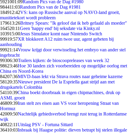
59210
01:09
Random Pics van de Dag #1980
9844
11:03
Random Pics van de Dag #1981
1849
12:42
VS: kans op Russische aanval op NAVO-land groeit,
munitietekort wordt probleem
1796
13:26
Britney Spears: "Ik geloof dat ik heb gefaald als moeder"
1645
20:11
Geen 'happy end' bij seksdate via Kinky.nl
1039
15:00
Jesus Simulator komt naar Nintendo Switch
999
19:57
XR blokkeert A12 ruim twee uur, agent gebeten bij
aanhouding
999
21:14
Vrouw krijgt door verwisseling het embryo van ander stel
ingebracht
993
06:30
Trailers kijken: de bioscoopreleases van week 32
986
23:46
Hoe 30 landen zich voorbereiden op mogelijke oorlog met
China en Noord-Korea
842
07:36
MIVD-baas lekt via Strava routes naar geheime kazerne
581
20:35
Nieuwe president De la Espriella gaat strijd aan met
drugskartels Colombia
541
10:39
China boekt doorbraak in eigen chipmachines, druk op
ASML groeit
468
09:39
Iran stelt zes eisen aan VS voor heropening Straat van
Hormuz
420
09:50
Nachtelijk gebiedsverbod brengt rust terug in Rotterdamse
wijk
408
22:11
Uitslag PSV - Fortuna Sittard
364
10:03
Inbraak bij Haagse politie: dieven betrapt bij stelen illegale