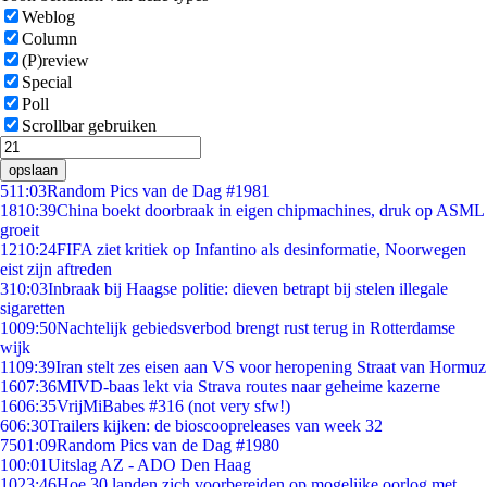
Weblog
Column
(P)review
Special
Poll
Scrollbar gebruiken
opslaan
5
11:03
Random Pics van de Dag #1981
18
10:39
China boekt doorbraak in eigen chipmachines, druk op ASML
groeit
12
10:24
FIFA ziet kritiek op Infantino als desinformatie, Noorwegen
eist zijn aftreden
3
10:03
Inbraak bij Haagse politie: dieven betrapt bij stelen illegale
sigaretten
10
09:50
Nachtelijk gebiedsverbod brengt rust terug in Rotterdamse
wijk
11
09:39
Iran stelt zes eisen aan VS voor heropening Straat van Hormuz
16
07:36
MIVD-baas lekt via Strava routes naar geheime kazerne
16
06:35
VrijMiBabes #316 (not very sfw!)
6
06:30
Trailers kijken: de bioscoopreleases van week 32
75
01:09
Random Pics van de Dag #1980
1
00:01
Uitslag AZ - ADO Den Haag
10
23:46
Hoe 30 landen zich voorbereiden op mogelijke oorlog met