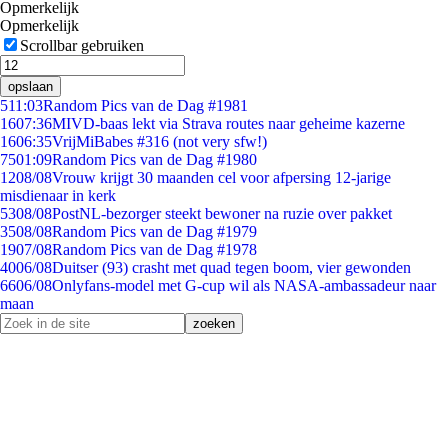
Opmerkelijk
Opmerkelijk
Scrollbar gebruiken
opslaan
5
11:03
Random Pics van de Dag #1981
16
07:36
MIVD-baas lekt via Strava routes naar geheime kazerne
16
06:35
VrijMiBabes #316 (not very sfw!)
75
01:09
Random Pics van de Dag #1980
12
08/08
Vrouw krijgt 30 maanden cel voor afpersing 12-jarige
misdienaar in kerk
53
08/08
PostNL-bezorger steekt bewoner na ruzie over pakket
35
08/08
Random Pics van de Dag #1979
19
07/08
Random Pics van de Dag #1978
40
06/08
Duitser (93) crasht met quad tegen boom, vier gewonden
66
06/08
Onlyfans-model met G-cup wil als NASA-ambassadeur naar
maan