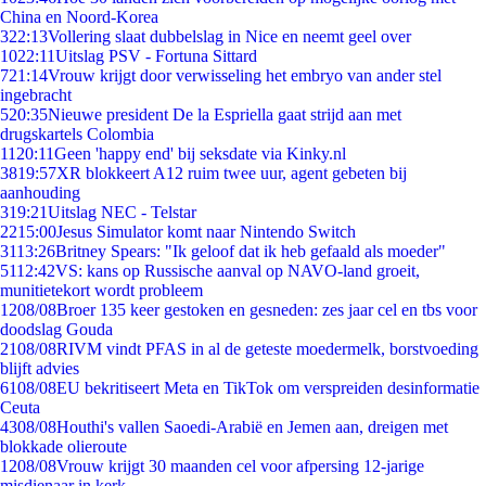
China en Noord-Korea
3
22:13
Vollering slaat dubbelslag in Nice en neemt geel over
10
22:11
Uitslag PSV - Fortuna Sittard
7
21:14
Vrouw krijgt door verwisseling het embryo van ander stel
ingebracht
5
20:35
Nieuwe president De la Espriella gaat strijd aan met
drugskartels Colombia
11
20:11
Geen 'happy end' bij seksdate via Kinky.nl
38
19:57
XR blokkeert A12 ruim twee uur, agent gebeten bij
aanhouding
3
19:21
Uitslag NEC - Telstar
22
15:00
Jesus Simulator komt naar Nintendo Switch
31
13:26
Britney Spears: "Ik geloof dat ik heb gefaald als moeder"
51
12:42
VS: kans op Russische aanval op NAVO-land groeit,
munitietekort wordt probleem
12
08/08
Broer 135 keer gestoken en gesneden: zes jaar cel en tbs voor
doodslag Gouda
21
08/08
RIVM vindt PFAS in al de geteste moedermelk, borstvoeding
blijft advies
61
08/08
EU bekritiseert Meta en TikTok om verspreiden desinformatie
Ceuta
43
08/08
Houthi's vallen Saoedi-Arabië en Jemen aan, dreigen met
blokkade olieroute
12
08/08
Vrouw krijgt 30 maanden cel voor afpersing 12-jarige
misdienaar in kerk