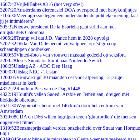
16
07:42
VrijMiBabes #316 (not very sfw!)
32
07:20
Amsterdams dierenasiel DOA overspoeld met babykonijntjes
71
06:36
Meer agressie tegen een andersluidende politieke mening, laat
jij je intimideren?
5
05:32
Nieuwe president De la Espriella gaat strijd aan met
drugskartels Colombia
49
05:28
Trump wil dat J.D. Vance hem in 2028 opvolgt
57
02:32
Dikke Van Dale neemt 'vulvalippen' op: 'stigma op
schaamlippen doorbreken'
40
00:59
Vinted-foto's van vrouwen massaal gedeeld op seksfora
22
00:28
Jesus Simulator komt naar Nintendo Switch
1
00:25
Uitslag AZ - ADO Den Haag
3
00:07
Uitslag NEC - Telstar
12
00:05
Vrouw krijgt 30 maanden cel voor afpersing 12-jarige
misdienaar in kerk
43
22:22
Random Pics van de Dag #1448
43
22:19
Houthi's vallen Saoedi-Arabië en Jemen aan, dreigen met
blokkade olieroute
26
21:30
Wegpiraat scheurt met 146 km/u door het centrum van
Amsterdam
39
20:08
CDA en D66 willen ingrijpen tegen 'gluurbrillen' die mensen
ongemerkt filmen
13
19:52
Benzineprijs daalt verder, onzekerheid over Straat van Hormuz
blijft
63
19:04
Spanje: bijna alle migranten in Ceuta weer teruggekeerd naar