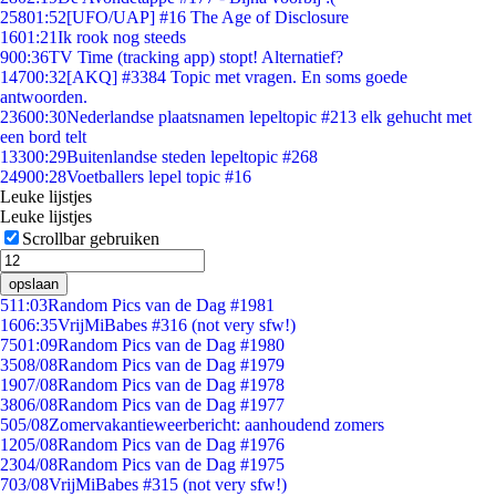
258
01:52
[UFO/UAP] #16 The Age of Disclosure
16
01:21
Ik rook nog steeds
9
00:36
TV Time (tracking app) stopt! Alternatief?
147
00:32
[AKQ] #3384 Topic met vragen. En soms goede
antwoorden.
236
00:30
Nederlandse plaatsnamen lepeltopic #213 elk gehucht met
een bord telt
133
00:29
Buitenlandse steden lepeltopic #268
249
00:28
Voetballers lepel topic #16
Leuke lijstjes
Leuke lijstjes
Scrollbar gebruiken
opslaan
5
11:03
Random Pics van de Dag #1981
16
06:35
VrijMiBabes #316 (not very sfw!)
75
01:09
Random Pics van de Dag #1980
35
08/08
Random Pics van de Dag #1979
19
07/08
Random Pics van de Dag #1978
38
06/08
Random Pics van de Dag #1977
5
05/08
Zomervakantieweerbericht: aanhoudend zomers
12
05/08
Random Pics van de Dag #1976
23
04/08
Random Pics van de Dag #1975
7
03/08
VrijMiBabes #315 (not very sfw!)