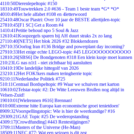
41
10:50
Dierenlepeltopic #150
183
10:49
Touwtrekken 2.0 #636 - Team 1 beste team *G* *O*
40
10:49
Het hele alfabet #108 en 4letterwoord
254
10:48
Oscar Piastri: Over 10 jaar de BESTE allertijden-topic
278
10:45
[F1 SC] Get a Room #4
14
10:41
Petitie behoud npo 5 Soul & Jazz
126
10:41
Koopzegels sparen bij AH duurt straks 2x zo lang
271
10:40
[NET5] Het blok 2026 #32 Blokkendozen
297
10:35
Oorlog Iran #136 Bridge and powerplant day incoming?
279
10:33
Het enige echte LEGO-topic #45 LEGOOOOOOOOOOO
128
10:26
[SBS6] De Bondgenoten #318 Een klein kusje moet kunnen
2
10:23
LG nas n1t1 - niet zichtbaar bij aansluiten
104
10:19
De landelijke hittegolf van 2026
232
10:12
Het FOK!kers maken teringherrie topic
92
10:11
Nederlandse Politiek #725
5
10:11
Centraal Bordspeltopic #9 Waar we schuiven met karton
106
10:02
Telstar-topic #2: De Witte Leeuwen Brullen nog altijd in
Velsen-Zuid!
190
10:01
[Wielrennen #616] Brennan!
0
10:00
Extreme hitte Europa kan economische groei tenietdoen'
89
09:32
Voorspellingstopic: Wie is hier de weerkundige? #16
293
09:21
GAE Topic #25 De wederopstanding
43
09:17
[Crowdfunding] #443 Rentestijgingen?
37
09:11
Masters of the Universe (He-Man)
185
09:11
NEC #77: Wat een seizoen is dit zeg