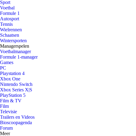
Sport
Voetbal
Formule 1
Autosport
Tennis
Wielrennen
Schaatsen
Wintersporten
Managerspelen
Voetbalmanager
Formule 1-manager
Games
PC
Playstation 4
Xbox One
Nintendo Switch
Xbox Series X|S
PlayStation 5
Film & TV
Film
Televisie
Trailers en Videos
Bioscoopagenda
Forum
Meer