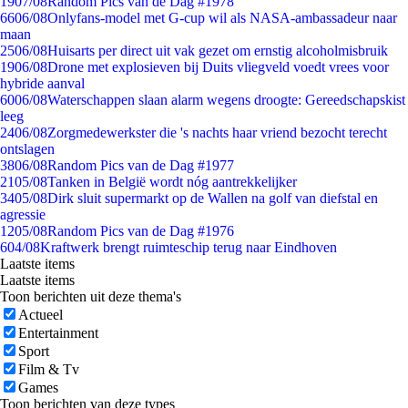
19
07/08
Random Pics van de Dag #1978
66
06/08
Onlyfans-model met G-cup wil als NASA-ambassadeur naar
maan
25
06/08
Huisarts per direct uit vak gezet om ernstig alcoholmisbruik
19
06/08
Drone met explosieven bij Duits vliegveld voedt vrees voor
hybride aanval
60
06/08
Waterschappen slaan alarm wegens droogte: Gereedschapskist
leeg
24
06/08
Zorgmedewerkster die 's nachts haar vriend bezocht terecht
ontslagen
38
06/08
Random Pics van de Dag #1977
21
05/08
Tanken in België wordt nóg aantrekkelijker
34
05/08
Dirk sluit supermarkt op de Wallen na golf van diefstal en
agressie
12
05/08
Random Pics van de Dag #1976
6
04/08
Kraftwerk brengt ruimteschip terug naar Eindhoven
Laatste items
Laatste items
Toon berichten uit deze thema's
Actueel
Entertainment
Sport
Film & Tv
Games
Toon berichten van deze types