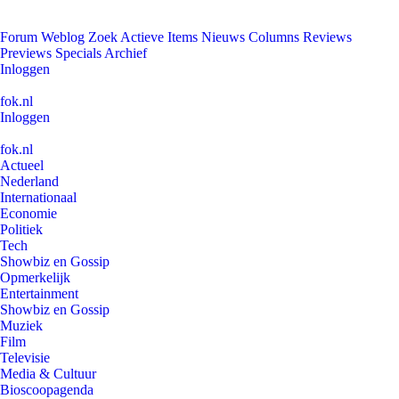
Forum
Weblog
Zoek
Actieve Items
Nieuws
Columns
Reviews
Previews
Specials
Archief
Inloggen
fok.nl
Inloggen
fok.nl
Actueel
Nederland
Internationaal
Economie
Politiek
Tech
Showbiz en Gossip
Opmerkelijk
Entertainment
Showbiz en Gossip
Muziek
Film
Televisie
Media & Cultuur
Bioscoopagenda