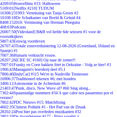
42
09:05
Horrorfilms #33: Halloween
51
09:01
[Netflix #210] TUDUM
163
08:23
1993: Vermissing van Tanja Groen #2
101
08:18
De Schatkamer van Beeld & Geluid #4
84
08:15
2010: Vermissing van Herman Ploegstra
4
08:03
Podcasts
260
07:50
[Videoland] B&B vol liefde 6de seizoen #1 voor de
vooruitkijkers
58
07:43
Eeuwig voortleven
267
07:43
Totale zonsverduistering 12-08-2026 (Groenland, IJsland en
Spanje) #1
70
07:36
Huisarts verkracht vrouw.
282
07:26
[CRE SC #160] Op naar de zomer!!
79
07:01
Franky en Coen bakken friet in Oekraïne - Volg ze hier! #3
19
06:43
Managarm's boerderij deel #5.1
78
06:40
[IndyCar] #115 We're in Nashville Tennessee
169
06:37
Traditioneel tekenen #6; met honden
34
06:12
Astronomie in de Achtertuin #6
214
03:47
Punk, disco, New Wave of? #60 Sing along...
73
02:44
Spaanstalige nummers #34 A que calor nos pasaremos por el
verano?
78
02:42
PDC Nieuws #15: Matchfixing
46
02:35
Chinese Politiek #1 - Het Pad van de Draak
282
02:24
Post hier pas overleden muzikanten #32
28
02:19
De Avondetappe #177 - Bijna voorbij :(