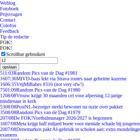
Weblog
Fotoboek
Prijsvragen
Contact
Colofon
Feedback
Tip de redactie
FOK!
FOK!
Scrollbar gebruiken
opslaan
5
11:03
Random Pics van de Dag #1981
16
07:36
MIVD-baas lekt via Strava routes naar geheime kazerne
16
06:35
VrijMiBabes #316 (not very sfw!)
75
01:09
Random Pics van de Dag #1980
12
08/08
Vrouw krijgt 30 maanden cel voor afpersing 12-jarige
misdienaar in kerk
53
08/08
PostNL-bezorger steekt bewoner na ruzie over pakket
35
08/08
Random Pics van de Dag #1979
2
07/08
De FOK!Voetbalmanager 2026/2027 is begonnen
16
07/08
Meta krijgt half miljard boete voor mentale schade bij jongeren
20
07/08
Denemarken pakt AI-gebruik in scholen aan: extra mondelinge
examens