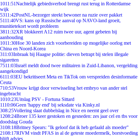
10
11:51
Nachtelijk gebiedsverbod brengt rust terug in Rotterdamse
wijk
53
11:42
PostNL-bezorger steekt bewoner na ruzie over pakket
51
11:40
VS: kans op Russische aanval op NAVO-land groeit,
munitietekort wordt probleem
38
11:32
XR blokkeert A12 ruim twee uur, agent gebeten bij
aanhouding
10
11:30
Hoe 30 landen zich voorbereiden op mogelijke oorlog met
China en Noord-Korea
3
11:03
Inbraak bij Haagse politie: dieven betrapt bij stelen illegale
sigaretten
75
11:03
Israël meldt dood twee militairen in Zuid-Libanon, vergelding
aangekondigd
61
11:03
EU bekritiseert Meta en TikTok om verspreiden desinformatie
Ceuta
7
10:53
Vrouw krijgt door verwisseling het embryo van ander stel
ingebracht
10
10:23
Uitslag PSV - Fortuna Sittard
11
10:06
Geen 'happy end' bij seksdate via Kinky.nl
3
08:25
Vollering slaat dubbelslag in Nice en neemt geel over
12
08:24
Broer 135 keer gestoken en gesneden: zes jaar cel en tbs voor
doodslag Gouda
31
08:18
Britney Spears: "Ik geloof dat ik heb gefaald als moeder"
21
08:17
RIVM vindt PFAS in al de geteste moedermelk, borstvoeding
blijft advies