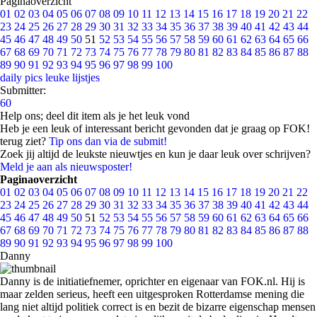
Paginaoverzicht
01
02
03
04
05
06
07
08
09
10
11
12
13
14
15
16
17
18
19
20
21
22
23
24
25
26
27
28
29
30
31
32
33
34
35
36
37
38
39
40
41
42
43
44
45
46
47
48
49
50
51
52
53
54
55
56
57
58
59
60
61
62
63
64
65
66
67
68
69
70
71
72
73
74
75
76
77
78
79
80
81
82
83
84
85
86
87
88
89
90
91
92
93
94
95
96
97
98
99
100
daily pics
leuke lijstjes
Submitter:
60
Help ons; deel dit item als je het leuk vond
Heb je een leuk of interessant bericht gevonden dat je graag op FOK!
terug ziet?
Tip ons dan via de submit!
Zoek jij altijd de leukste nieuwtjes en kun je daar leuk over schrijven?
Meld je aan als nieuwsposter!
Paginaoverzicht
01
02
03
04
05
06
07
08
09
10
11
12
13
14
15
16
17
18
19
20
21
22
23
24
25
26
27
28
29
30
31
32
33
34
35
36
37
38
39
40
41
42
43
44
45
46
47
48
49
50
51
52
53
54
55
56
57
58
59
60
61
62
63
64
65
66
67
68
69
70
71
72
73
74
75
76
77
78
79
80
81
82
83
84
85
86
87
88
89
90
91
92
93
94
95
96
97
98
99
100
Danny
Danny is de initiatiefnemer, oprichter en eigenaar van FOK.nl. Hij is
maar zelden serieus, heeft een uitgesproken Rotterdamse mening die
lang niet altijd politiek correct is en bezit de bizarre eigenschap mensen