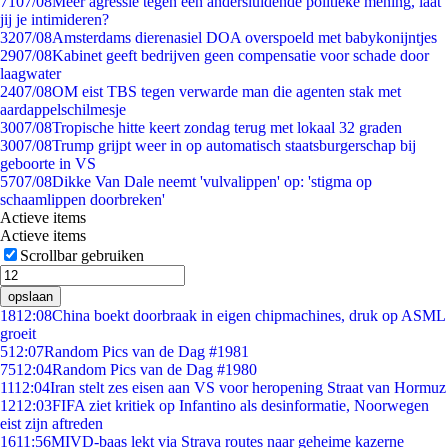
71
07/08
Meer agressie tegen een andersluidende politieke mening, laat
jij je intimideren?
32
07/08
Amsterdams dierenasiel DOA overspoeld met babykonijntjes
29
07/08
Kabinet geeft bedrijven geen compensatie voor schade door
laagwater
24
07/08
OM eist TBS tegen verwarde man die agenten stak met
aardappelschilmesje
30
07/08
Tropische hitte keert zondag terug met lokaal 32 graden
30
07/08
Trump grijpt weer in op automatisch staatsburgerschap bij
geboorte in VS
57
07/08
Dikke Van Dale neemt 'vulvalippen' op: 'stigma op
schaamlippen doorbreken'
Actieve items
Actieve items
Scrollbar gebruiken
opslaan
18
12:08
China boekt doorbraak in eigen chipmachines, druk op ASML
groeit
5
12:07
Random Pics van de Dag #1981
75
12:04
Random Pics van de Dag #1980
11
12:04
Iran stelt zes eisen aan VS voor heropening Straat van Hormuz
12
12:03
FIFA ziet kritiek op Infantino als desinformatie, Noorwegen
eist zijn aftreden
16
11:56
MIVD-baas lekt via Strava routes naar geheime kazerne