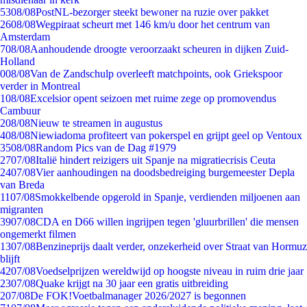
53
08/08
PostNL-bezorger steekt bewoner na ruzie over pakket
26
08/08
Wegpiraat scheurt met 146 km/u door het centrum van
Amsterdam
7
08/08
Aanhoudende droogte veroorzaakt scheuren in dijken Zuid-
Holland
0
08/08
Van de Zandschulp overleeft matchpoints, ook Griekspoor
verder in Montreal
1
08/08
Excelsior opent seizoen met ruime zege op promovendus
Cambuur
2
08/08
Nieuw te streamen in augustus
4
08/08
Niewiadoma profiteert van pokerspel en grijpt geel op Ventoux
35
08/08
Random Pics van de Dag #1979
27
07/08
Italië hindert reizigers uit Spanje na migratiecrisis Ceuta
24
07/08
Vier aanhoudingen na doodsbedreiging burgemeester Depla
van Breda
11
07/08
Smokkelbende opgerold in Spanje, verdienden miljoenen aan
migranten
39
07/08
CDA en D66 willen ingrijpen tegen 'gluurbrillen' die mensen
ongemerkt filmen
13
07/08
Benzineprijs daalt verder, onzekerheid over Straat van Hormuz
blijft
42
07/08
Voedselprijzen wereldwijd op hoogste niveau in ruim drie jaar
23
07/08
Quake krijgt na 30 jaar een gratis uitbreiding
2
07/08
De FOK!Voetbalmanager 2026/2027 is begonnen