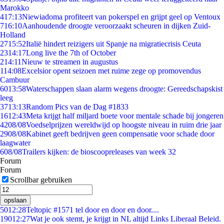
Marokko
4
17:13
Niewiadoma profiteert van pokerspel en grijpt geel op Ventoux
7
16:10
Aanhoudende droogte veroorzaakt scheuren in dijken Zuid-
Holland
27
15:52
Italië hindert reizigers uit Spanje na migratiecrisis Ceuta
23
14:17
Long live the 7th of October
2
14:11
Nieuw te streamen in augustus
1
14:08
Excelsior opent seizoen met ruime zege op promovendus
Cambuur
60
13:58
Waterschappen slaan alarm wegens droogte: Gereedschapskist
leeg
37
13:13
Random Pics van de Dag #1833
16
12:43
Meta krijgt half miljard boete voor mentale schade bij jongeren
42
08/08
Voedselprijzen wereldwijd op hoogste niveau in ruim drie jaar
29
08/08
Kabinet geeft bedrijven geen compensatie voor schade door
laagwater
6
08/08
Trailers kijken: de bioscoopreleases van week 32
Forum
Forum
Scrollbar gebruiken
opslaan
50
12:28
Teltopic #1571 tel door en door en door....
190
12:27
Wat je ook stemt, je krijgt in NL altijd Links Liberaal Beleid.