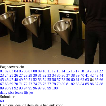
Paginaoverzicht
01
02
03
04
05
06
07
08
09
10
11
12
13
14
15
16
17
18
19
20
21
22
23
24
25
26
27
28
29
30
31
32
33
34
35
36
37
38
39
40
41
42
43
44
45
46
47
48
49
50
51
52
53
54
55
56
57
58
59
60
61
62
63
64
65
66
67
68
69
70
71
72
73
74
75
76
77
78
79
80
81
82
83
84
85
86
87
88
89
90
91
92
93
94
95
96
97
98
99
100
daily pics
leuke lijstjes
Submitter:
60
Help ons; deel dit item als je het leuk vond