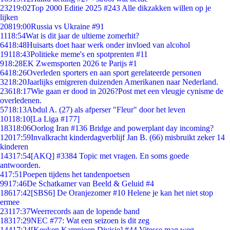
232
19:02
Top 2000 Editie 2025 #243 Alle dikzakken willen op je
lijken
208
19:00
Russia vs Ukraine #91
11
18:54
Wat is dit jaar de ultieme zomerhit?
64
18:48
Huisarts doet haar werk onder invloed van alcohol
191
18:43
Politieke meme's en spotprenten #11
9
18:28
EK Zwemsporten 2026 te Parijs #1
64
18:26
Overleden sporters en aan sport gerelateerde personen
32
18:20
Jaarlijks emigreren duizenden Amerikanen naar Nederland.
236
18:17
Wie gaan er dood in 2026?Post met een vleugje cynisme de
overledenen.
57
18:13
Abdul A. (27) als afperser "Fleur" door het leven
101
18:10
[La Liga #177]
183
18:06
Oorlog Iran #136 Bridge and powerplant day incoming?
120
17:59
Invalkracht kinderdagverblijf Jan B. (66) misbruikt zeker 14
kinderen
143
17:54
[AKQ] #3384 Topic met vragen. En soms goede
antwoorden.
4
17:51
Poepen tijdens het tandenpoetsen
99
17:46
De Schatkamer van Beeld & Geluid #4
186
17:42
[SBS6] De Oranjezomer #10 Helene je kan het niet stop
ermee
231
17:37
Weerrecords aan de lopende band
183
17:29
NEC #77: Wat een seizoen is dit zeg
144
17:24
[Keuken Kampioen Divisie] #44 Vitesse mag weg