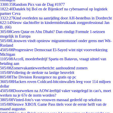
33
00:35
Random Pics van de Dag #1977
18
22:40
Datalek bij Bol en de Bijenkorf na cyberaanval op logistiek
partner Ceva
33
22:27
Kind overleden na aanrijding door AH-bestelbus in Dordrecht
6
22:14
Nieuw slachtoffer in kindermisbruikzaak zorgprofessional Jan
B. (66)
3
05/08
Geen Qatar en Abu Dhabi? Dan eindigt Formule 1-seizoen
mogelijk in Europa
5
05/08
Litouwen vindt opnieuw migrantentunnel onder grens met Wit-
Rusland
45
05/08
Progressieve Democraat El-Sayed wint nipt voorverkiezing
Michigan
11
05/08
Accell, moederbedrijf Sparta en Batavus, vraagt uitstel van
betaling aan
5
05/08
Zomervakantieweerbericht: aanhoudend zomers
1
05/08
Vollering de sterkste na lastige heuvelrit
8
05/08
The Division Resurgence nu gratis op pc
36
05/08
Hackers roven Coldcard-bitcoinwallets leeg voor 114 miljoen
dollar
45
05/08
Doorwerken na AOW-leeftijd vaker vastgelegd in cao's, moet
werken na je 67e de norm worden?
38
05/08
Vinted-foto's van vrouwen massaal gedeeld op seksfora
1
05/08
Nieuwe XBOX Game Pass titels voor de eerste helft van de
maand augustus