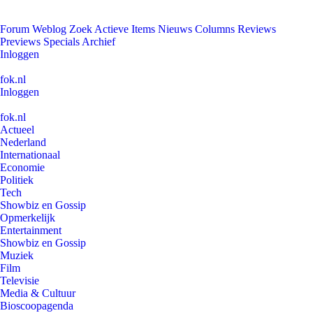
Forum
Weblog
Zoek
Actieve Items
Nieuws
Columns
Reviews
Previews
Specials
Archief
Inloggen
fok.nl
Inloggen
fok.nl
Actueel
Nederland
Internationaal
Economie
Politiek
Tech
Showbiz en Gossip
Opmerkelijk
Entertainment
Showbiz en Gossip
Muziek
Film
Televisie
Media & Cultuur
Bioscoopagenda