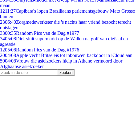
maan
12
11:27
Capibara's lopen Braziliaans parlementsgebouw Mato Grosso
binnen
23
06:40
Zorgmedewerkster die 's nachts haar vriend bezocht terecht
ontslagen
33
00:35
Random Pics van de Dag #1977
34
05/08
Dirk sluit supermarkt op de Wallen na golf van diefstal en
agressie
12
05/08
Random Pics van de Dag #1976
20
04/08
Apple vecht Britse eis tot inbouwen backdoor in iCloud aan
59
04/08
Vrouw die asielzoekers hielp in Athene vermoord door
Afghaanse asielzoeker