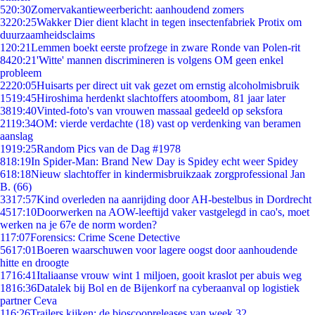
5
20:30
Zomervakantieweerbericht: aanhoudend zomers
32
20:25
Wakker Dier dient klacht in tegen insectenfabriek Protix om
duurzaamheidsclaims
1
20:21
Lemmen boekt eerste profzege in zware Ronde van Polen-rit
84
20:21
'Witte' mannen discrimineren is volgens OM geen enkel
probleem
22
20:05
Huisarts per direct uit vak gezet om ernstig alcoholmisbruik
15
19:45
Hiroshima herdenkt slachtoffers atoombom, 81 jaar later
38
19:40
Vinted-foto's van vrouwen massaal gedeeld op seksfora
21
19:34
OM: vierde verdachte (18) vast op verdenking van beramen
aanslag
19
19:25
Random Pics van de Dag #1978
8
18:19
In Spider-Man: Brand New Day is Spidey echt weer Spidey
6
18:18
Nieuw slachtoffer in kindermisbruikzaak zorgprofessional Jan
B. (66)
33
17:57
Kind overleden na aanrijding door AH-bestelbus in Dordrecht
45
17:10
Doorwerken na AOW-leeftijd vaker vastgelegd in cao's, moet
werken na je 67e de norm worden?
1
17:07
Forensics: Crime Scene Detective
56
17:01
Boeren waarschuwen voor lagere oogst door aanhoudende
hitte en droogte
17
16:41
Italiaanse vrouw wint 1 miljoen, gooit kraslot per abuis weg
18
16:36
Datalek bij Bol en de Bijenkorf na cyberaanval op logistiek
partner Ceva
1
16:26
Trailers kijken: de bioscoopreleases van week 32