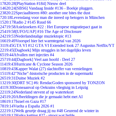
178
20:28
[PlayStation #184] Nieuw deel
146
20:24
[SBS6] Vandaag Inside #136 - Boekje pluggen.
238
20:22
Speciaalbieren #80: another one bites the dust
7
20:18
Levenslang voor man die inreed op betogers in München
15
20:17
Radio 2 #145 Ruud 66
247
19:58
Asielzoekers #22 : Het Europese migratiepact gaat in
254
19:58
[UFO/UAP] #16 The Age of Disclosure
242
19:53
Nederlandstalige muziektopic #13
166
19:49
Voorspel hier het warmtegetal van 2026
31
19:45
GTA VI #12 GTA VI Extended look 27 Augustus Netflix/YT
22
19:45
[Dagboek] Mijn struggles in het dagelijks leven
65
19:44
Afvallen met injecties #4
257
19:44
[Dagboek] Veel aan hoofd - Deel 27
114
19:43
Hurricane & Cyclone Season 2026
108
19:43
Kapper Walat (27) slachtoffer van vernielingen
151
19:42
"Niche"-historische producten in de supermarkt
265
19:31
Duitse Muziek #2
132
19:30
[DRT SC] #6: RendacGoden sponsored by TONZON
41
19:30
Droneaanval op Oekrains vliegtuig in Leipzig
221
19:24
Nederland stevent af op watertekort
245
19:20
Afbeeldingen die je gemaakt hebt met AI
186
19:17
Israel en Gaza #17
78
19:14
Vuelta a España 2026 #1
222
19:12
Welk geurtje draag jij nu #48 Geurend de winter in
165
19:12
Haiku ketting #27 - strooi wat liefde