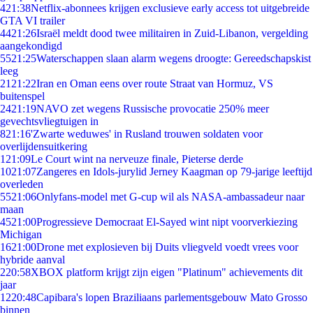
4
21:38
Netflix-abonnees krijgen exclusieve early access tot uitgebreide
GTA VI trailer
44
21:26
Israël meldt dood twee militairen in Zuid-Libanon, vergelding
aangekondigd
55
21:25
Waterschappen slaan alarm wegens droogte: Gereedschapskist
leeg
21
21:22
Iran en Oman eens over route Straat van Hormuz, VS
buitenspel
24
21:19
NAVO zet wegens Russische provocatie 250% meer
gevechtsvliegtuigen in
8
21:16
'Zwarte weduwes' in Rusland trouwen soldaten voor
overlijdensuitkering
1
21:09
Le Court wint na nerveuze finale, Pieterse derde
10
21:07
Zangeres en Idols-jurylid Jerney Kaagman op 79-jarige leeftijd
overleden
55
21:06
Onlyfans-model met G-cup wil als NASA-ambassadeur naar
maan
45
21:00
Progressieve Democraat El-Sayed wint nipt voorverkiezing
Michigan
16
21:00
Drone met explosieven bij Duits vliegveld voedt vrees voor
hybride aanval
2
20:58
XBOX platform krijgt zijn eigen "Platinum" achievements dit
jaar
12
20:48
Capibara's lopen Braziliaans parlementsgebouw Mato Grosso
binnen