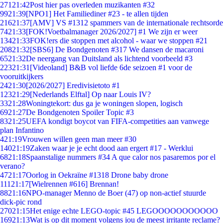
271
21:42
Post hier pas overleden muzikanten #32
99
21:39
[NPO1] Het Familiediner #23 - te allen tijden
216
21:37
[AMV] VS #1312 spammers van de internationale rechtsorde
74
21:33
[FOK!Voetbalmanager 2026/2027] #1 We zijn er weer
134
21:33
FOK!ers die stoppen met alcohol - waar we stoppen #21
208
21:32
[SBS6] De Bondgenoten #317 We dansen de macaroni
65
21:32
De neergang van Duitsland als lichtend voorbeeld #3
223
21:31
[Videoland] B&B vol liefde 6de seizoen #1 voor de
vooruitkijkers
24
21:30
[2026/2027] Eredivisietoto #1
123
21:29
[Nederlands Elftal] Op naar Louis IV?
33
21:28
Woningtekort: dus ga je woningen slopen, logisch
69
21:27
De Bondgenoten Spoiler Topic #3
83
21:25
UEFA kondigt boycot van FIFA-competities aan vanwege
plan Infantino
4
21:19
Vrouwen willen geen man meer #30
140
21:19
Zaken waar je je echt dood aan ergert #17 - Werklui
68
21:18
Spaanstalige nummers #34 A que calor nos pasaremos por el
verano?
47
21:17
Oorlog in Oekraïne #1318 Drone baby drone
111
21:17
[Wielrennen #616] Brennan!
88
21:16
NPO-manager Menno de Boer (47) op non-actief stuurde
dick-pic rond
270
21:15
Het enige echte LEGO-topic #45 LEGOOOOOOOOOOO
169
21:13
Wat is op dit moment volgens jou de meest irritante reclame?