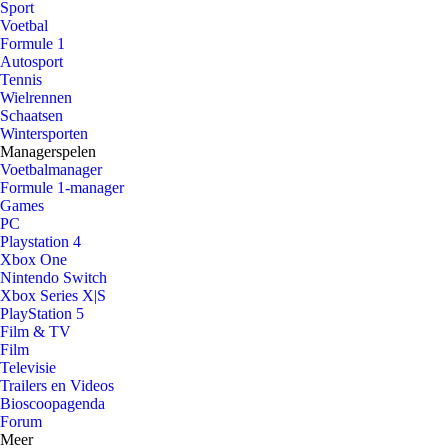
Sport
Voetbal
Formule 1
Autosport
Tennis
Wielrennen
Schaatsen
Wintersporten
Managerspelen
Voetbalmanager
Formule 1-manager
Games
PC
Playstation 4
Xbox One
Nintendo Switch
Xbox Series X|S
PlayStation 5
Film & TV
Film
Televisie
Trailers en Videos
Bioscoopagenda
Forum
Meer