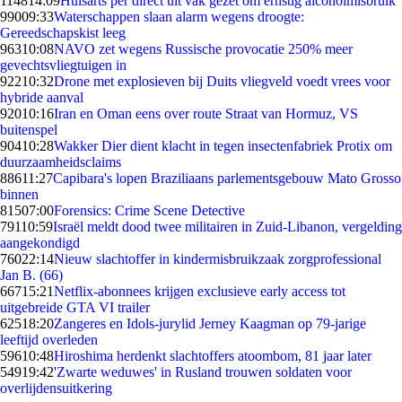
1148
14:09
Huisarts per direct uit vak gezet om ernstig alcoholmisbruik
990
09:33
Waterschappen slaan alarm wegens droogte:
Gereedschapskist leeg
963
10:08
NAVO zet wegens Russische provocatie 250% meer
gevechtsvliegtuigen in
922
10:32
Drone met explosieven bij Duits vliegveld voedt vrees voor
hybride aanval
920
10:16
Iran en Oman eens over route Straat van Hormuz, VS
buitenspel
904
10:28
Wakker Dier dient klacht in tegen insectenfabriek Protix om
duurzaamheidsclaims
886
11:27
Capibara's lopen Braziliaans parlementsgebouw Mato Grosso
binnen
815
07:00
Forensics: Crime Scene Detective
791
10:59
Israël meldt dood twee militairen in Zuid-Libanon, vergelding
aangekondigd
760
22:14
Nieuw slachtoffer in kindermisbruikzaak zorgprofessional
Jan B. (66)
667
15:21
Netflix-abonnees krijgen exclusieve early access tot
uitgebreide GTA VI trailer
625
18:20
Zangeres en Idols-jurylid Jerney Kaagman op 79-jarige
leeftijd overleden
596
10:48
Hiroshima herdenkt slachtoffers atoombom, 81 jaar later
549
19:42
'Zwarte weduwes' in Rusland trouwen soldaten voor
overlijdensuitkering