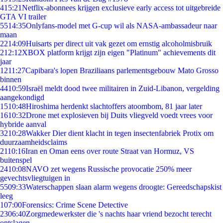
4
15:21
Netflix-abonnees krijgen exclusieve early access tot uitgebreide
GTA VI trailer
55
14:35
Onlyfans-model met G-cup wil als NASA-ambassadeur naar
maan
22
14:09
Huisarts per direct uit vak gezet om ernstig alcoholmisbruik
2
12:12
XBOX platform krijgt zijn eigen "Platinum" achievements dit
jaar
12
11:27
Capibara's lopen Braziliaans parlementsgebouw Mato Grosso
binnen
44
10:59
Israël meldt dood twee militairen in Zuid-Libanon, vergelding
aangekondigd
15
10:48
Hiroshima herdenkt slachtoffers atoombom, 81 jaar later
16
10:32
Drone met explosieven bij Duits vliegveld voedt vrees voor
hybride aanval
32
10:28
Wakker Dier dient klacht in tegen insectenfabriek Protix om
duurzaamheidsclaims
21
10:16
Iran en Oman eens over route Straat van Hormuz, VS
buitenspel
24
10:08
NAVO zet wegens Russische provocatie 250% meer
gevechtsvliegtuigen in
55
09:33
Waterschappen slaan alarm wegens droogte: Gereedschapskist
leeg
1
07:00
Forensics: Crime Scene Detective
23
06:40
Zorgmedewerkster die 's nachts haar vriend bezocht terecht
ontslagen