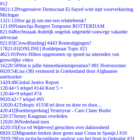
#12
98
21:12
Progressieve Democraat El-Sayed wint nipt voorverkiezing
Michigan
13
21:12
Hoe ga jij om met een relatiebreuk?
1
21:09
Nataschja Burgers Temprano ROTTERDAM
8
21:04
Rechtszaak dodelijk ongeluk uitgesteld vanwege vakantie
advocaat
9
21:03
[Crowdfunding] #443 Rentestijgingen?
178
21:01
[ONLINE] Roddelpraat Topic #21
46
21:01
Perez Hilton opgenomen op spoed na uitzenden van
gruwelijke video
162
20:58
Wat is jullie binnenhuistemperatuur? #81 Horrorzomer
60
20:54
Lisa (38) vermoord in Griekenland door Afghaanse
asielzoeker
14
20:49
Global Justice Report
1
20:44
+5 telspel #144 Keer 5 =
1
20:44
+9 telspel #74
99
20:42
+7 telspel #95
120
20:42
Teltopic #1558 tel door en door en door....
4
20:41
[Boekbespreking] Yesteryear - Caro Claire Burke
2
20:37
Jerney Kaagman overleden
120
20:36
Nederland toen
42
20:35
[Eva vd Wijdeven] geruchten over dakloosheid
68
20:32
Migranten breken door grens naar Ceuta in Spanje,l #10
70
20:29
Een tactische/militaire analyse van het front in Oekraïne #31