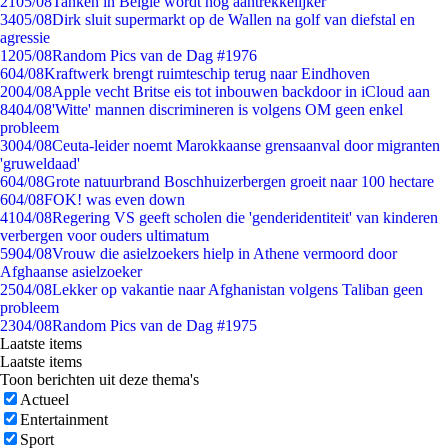
21
05/08
Tanken in België wordt nóg aantrekkelijker
34
05/08
Dirk sluit supermarkt op de Wallen na golf van diefstal en
agressie
12
05/08
Random Pics van de Dag #1976
6
04/08
Kraftwerk brengt ruimteschip terug naar Eindhoven
20
04/08
Apple vecht Britse eis tot inbouwen backdoor in iCloud aan
84
04/08
'Witte' mannen discrimineren is volgens OM geen enkel
probleem
30
04/08
Ceuta-leider noemt Marokkaanse grensaanval door migranten
'gruweldaad'
6
04/08
Grote natuurbrand Boschhuizerbergen groeit naar 100 hectare
6
04/08
FOK! was even down
41
04/08
Regering VS geeft scholen die 'genderidentiteit' van kinderen
verbergen voor ouders ultimatum
59
04/08
Vrouw die asielzoekers hielp in Athene vermoord door
Afghaanse asielzoeker
25
04/08
Lekker op vakantie naar Afghanistan volgens Taliban geen
probleem
23
04/08
Random Pics van de Dag #1975
Laatste items
Laatste items
Toon berichten uit deze thema's
Actueel
Entertainment
Sport