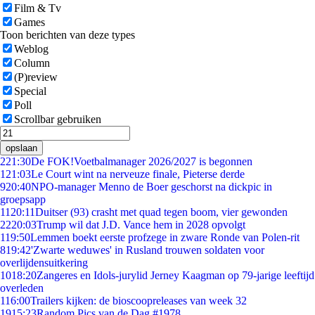
Film & Tv
Games
Toon berichten van deze types
Weblog
Column
(P)review
Special
Poll
Scrollbar gebruiken
opslaan
2
21:30
De FOK!Voetbalmanager 2026/2027 is begonnen
1
21:03
Le Court wint na nerveuze finale, Pieterse derde
9
20:40
NPO-manager Menno de Boer geschorst na dickpic in
groepsapp
11
20:11
Duitser (93) crasht met quad tegen boom, vier gewonden
22
20:03
Trump wil dat J.D. Vance hem in 2028 opvolgt
1
19:50
Lemmen boekt eerste profzege in zware Ronde van Polen-rit
8
19:42
'Zwarte weduwes' in Rusland trouwen soldaten voor
overlijdensuitkering
10
18:20
Zangeres en Idols-jurylid Jerney Kaagman op 79-jarige leeftijd
overleden
1
16:00
Trailers kijken: de bioscoopreleases van week 32
19
15:23
Random Pics van de Dag #1978