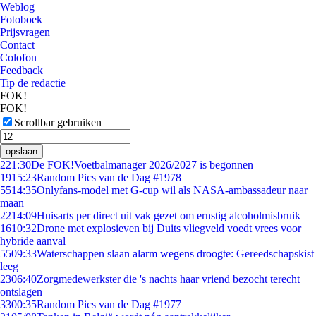
Weblog
Fotoboek
Prijsvragen
Contact
Colofon
Feedback
Tip de redactie
FOK!
FOK!
Scrollbar gebruiken
opslaan
2
21:30
De FOK!Voetbalmanager 2026/2027 is begonnen
19
15:23
Random Pics van de Dag #1978
55
14:35
Onlyfans-model met G-cup wil als NASA-ambassadeur naar
maan
22
14:09
Huisarts per direct uit vak gezet om ernstig alcoholmisbruik
16
10:32
Drone met explosieven bij Duits vliegveld voedt vrees voor
hybride aanval
55
09:33
Waterschappen slaan alarm wegens droogte: Gereedschapskist
leeg
23
06:40
Zorgmedewerkster die 's nachts haar vriend bezocht terecht
ontslagen
33
00:35
Random Pics van de Dag #1977