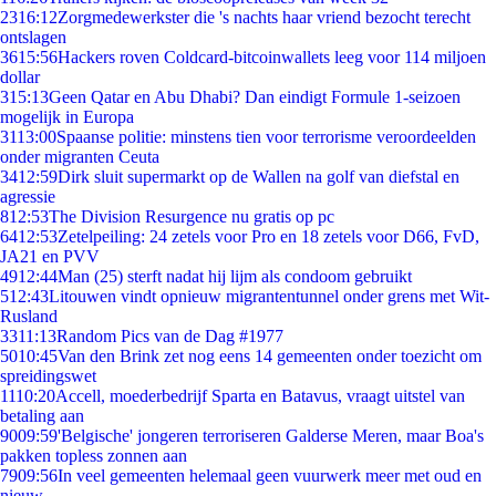
23
16:12
Zorgmedewerkster die 's nachts haar vriend bezocht terecht
ontslagen
36
15:56
Hackers roven Coldcard-bitcoinwallets leeg voor 114 miljoen
dollar
3
15:13
Geen Qatar en Abu Dhabi? Dan eindigt Formule 1-seizoen
mogelijk in Europa
31
13:00
Spaanse politie: minstens tien voor terrorisme veroordeelden
onder migranten Ceuta
34
12:59
Dirk sluit supermarkt op de Wallen na golf van diefstal en
agressie
8
12:53
The Division Resurgence nu gratis op pc
64
12:53
Zetelpeiling: 24 zetels voor Pro en 18 zetels voor D66, FvD,
JA21 en PVV
49
12:44
Man (25) sterft nadat hij lijm als condoom gebruikt
5
12:43
Litouwen vindt opnieuw migrantentunnel onder grens met Wit-
Rusland
33
11:13
Random Pics van de Dag #1977
50
10:45
Van den Brink zet nog eens 14 gemeenten onder toezicht om
spreidingswet
11
10:20
Accell, moederbedrijf Sparta en Batavus, vraagt uitstel van
betaling aan
90
09:59
'Belgische' jongeren terroriseren Galderse Meren, maar Boa's
pakken topless zonnen aan
79
09:56
In veel gemeenten helemaal geen vuurwerk meer met oud en
nieuw