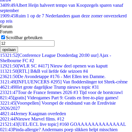
34
09:49
Albert Heijn halveert tempo van Koopzegels sparen vanaf
september
19
09:45
Ruim 1 op de 7 Nederlanders gaan deze zomer onverzekerd
op reis
Forum
Forum
Scrollbar gebruiken
opslaan
153
21:52
[Conference League Donderdag 20:00 uur] Ajax -
Shelbourne FC #2
129
21:50
[WLR SC #417] Nieuw deel openen was kaputt
113
21:50
[RTL] B&B vol liefde 6de seizoen #4
236
21:50
De Avondetappe #176 - Met Ellen ten Damme.
31
21:49
[INFLUENCERS #295] Van flodderslinger tot Shrek-crème
46
21:49
Het grote dagelijkse Trump nieuws topic #31
233
21:47
Tour de France femmes 2026 #3 Tijd voor de borstcrawl
8
21:45
[gratis] Videogames Part 9: Gratis en free-to-play games!
32
21:45
[Voorspellen] Voorspel de eindstand van de Eredivisie
2026/2027
48
21:44
Jerney Kaagman overleden
20
21:44
Nieuwe Marvel films. #12
215
21:43
[UEL/ECL live topic] #160 GOAAAAAAAAAAAAAL
0
21:43
Pinda-allergie? Andermans poep slikken helpt misschien