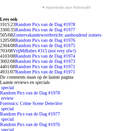
▼ Advertentie door Refinery89
Lees ook
19
15:23
Random Pics van de Dag #1978
33
00:35
Random Pics van de Dag #1977
5
05/08
Zomervakantieweerbericht: aanhoudend zomers
12
05/08
Random Pics van de Dag #1976
23
04/08
Random Pics van de Dag #1975
7
03/08
VrijMiBabes #315 (not very sfw!)
41
03/08
Random Pics van de Dag #1974
30
02/08
Random Pics van de Dag #1973
44
01/08
Random Pics van de Dag #1972
49
31/07
Random Pics van de Dag #1971
De comments staan op de laatste pagina
Laatste reviews en specials
special
Random Pics van de Dag #1978
review
Forensics: Crime Scene Detective
special
Random Pics van de Dag #1977
special
Random Pics van de Dag #1976
special