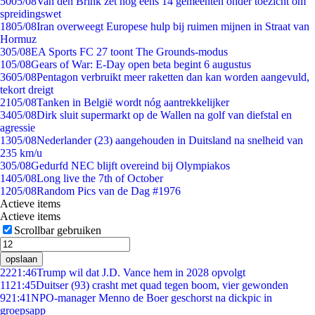
50
05/08
Van den Brink zet nog eens 14 gemeenten onder toezicht om
spreidingswet
18
05/08
Iran overweegt Europese hulp bij ruimen mijnen in Straat van
Hormuz
3
05/08
EA Sports FC 27 toont The Grounds-modus
1
05/08
Gears of War: E-Day open beta begint 6 augustus
36
05/08
Pentagon verbruikt meer raketten dan kan worden aangevuld,
tekort dreigt
21
05/08
Tanken in België wordt nóg aantrekkelijker
34
05/08
Dirk sluit supermarkt op de Wallen na golf van diefstal en
agressie
13
05/08
Nederlander (23) aangehouden in Duitsland na snelheid van
235 km/u
3
05/08
Gedurfd NEC blijft overeind bij Olympiakos
14
05/08
Long live the 7th of October
12
05/08
Random Pics van de Dag #1976
Actieve items
Actieve items
Scrollbar gebruiken
opslaan
22
21:46
Trump wil dat J.D. Vance hem in 2028 opvolgt
11
21:45
Duitser (93) crasht met quad tegen boom, vier gewonden
9
21:41
NPO-manager Menno de Boer geschorst na dickpic in
groepsapp