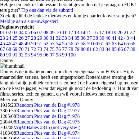
Heb je een leuk of interessant bericht gevonden dat je graag op FOK!
terug ziet?
Tip ons dan via de submit!
Zoek jij altijd de leukste nieuwtjes en kun je daar leuk over schrijven?
Meld je aan als nieuwsposter!
Paginaoverzicht
01
02
03
04
05
06
07
08
09
10
11
12
13
14
15
16
17
18
19
20
21
22
23
24
25
26
27
28
29
30
31
32
33
34
35
36
37
38
39
40
41
42
43
44
45
46
47
48
49
50
51
52
53
54
55
56
57
58
59
60
61
62
63
64
65
66
67
68
69
70
71
72
73
74
75
76
77
78
79
80
81
82
83
84
85
86
87
88
89
90
91
92
93
94
95
96
97
98
99
100
Danny
Danny is de initiatiefnemer, oprichter en eigenaar van FOK.nl. Hij is
maar zelden serieus, heeft een uitgesproken Rotterdamse mening die
lang niet altijd politiek correct is en bezit de bizarre eigenschap mensen
op de kast te jagen, waar dat eigenlijk nooit de bedoeling is. Houdt van
films, series, tech en gamen, en wil vooral nieuws met een mening.
Meer van Danny
19
15:23
Random Pics van de Dag #1978
33
00:35
Random Pics van de Dag #1977
12
05/08
Random Pics van de Dag #1976
23
04/08
Random Pics van de Dag #1975
7
03/08
VrijMiBabes #315 (not very sfw!)
41
03/08
Random Pics van de Dag #1974
30
02/08
Random Pics van de Dag #1973