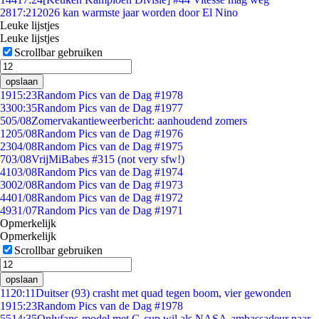
28
17:21
2026 kan warmste jaar worden door El Nino
Leuke lijstjes
Leuke lijstjes
Scrollbar gebruiken
opslaan
19
15:23
Random Pics van de Dag #1978
33
00:35
Random Pics van de Dag #1977
5
05/08
Zomervakantieweerbericht: aanhoudend zomers
12
05/08
Random Pics van de Dag #1976
23
04/08
Random Pics van de Dag #1975
7
03/08
VrijMiBabes #315 (not very sfw!)
41
03/08
Random Pics van de Dag #1974
30
02/08
Random Pics van de Dag #1973
44
01/08
Random Pics van de Dag #1972
49
31/07
Random Pics van de Dag #1971
Opmerkelijk
Opmerkelijk
Scrollbar gebruiken
opslaan
11
20:11
Duitser (93) crasht met quad tegen boom, vier gewonden
19
15:23
Random Pics van de Dag #1978
55
14:35
Onlyfans-model met G-cup wil als NASA-ambassadeur naar