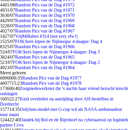
44
01/08
Random Pics van de Dag #1972
49
31/07
Random Pics van de Dag #1971
36
30/07
Random Pics van de Dag #1970
44
29/07
Random Pics van de Dag #1969
32
28/07
Random Pics van de Dag #1968
40
27/07
Random Pics van de Dag #1967
14
27/07
VrijMiBabes #314 (not very sfw!)
15
25/07
FOK!kers lopen de Nijmeegse 4-daagse: Dag 4
83
25/07
Random Pics van de Dag #1966
5
24/07
FOK!kers lopen de Nijmeegse 4-daagse: Dag 3
38
24/07
Random Pics van de Dag #1965
5
23/07
FOK!kers lopen de Nijmeegse 4-daagse: Dag 2
49
23/07
Random Pics van de Dag #1964
Meest gelezen
68960
00:35
Random Pics van de Dag #1977
46077
15:23
Random Pics van de Dag #1978
1736
06:40
Zorgmedewerkster die 's nachts haar vriend bezocht terecht
ontslagen
1605
22:27
Kind overleden na aanrijding door AH-bestelbus in
Dordrecht
1577
14:35
Onlyfans-model met G-cup wil als NASA-ambassadeur
naar maan
1244
22:40
Datalek bij Bol en de Bijenkorf na cyberaanval op logistiek
partner Ceva