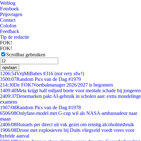
Weblog
Fotoboek
Prijsvragen
Contact
Colofon
Feedback
Tip de redactie
FOK!
FOK!
Scrollbar gebruiken
opslaan
12
06:54
VrijMiBabes #316 (not very sfw!)
35
00:07
Random Pics van de Dag #1979
2
14:30
De FOK!Voetbalmanager 2026/2027 is begonnen
14
09:40
Meta krijgt half miljard boete voor mentale schade bij jongeren
24
09:37
Denemarken pakt AI-gebruik in scholen aan: extra mondelinge
examens
19
07/08
Random Pics van de Dag #1978
65
06/08
Onlyfans-model met G-cup wil als NASA-ambassadeur naar
maan
24
06/08
Huisarts per direct uit vak gezet om ernstig alcoholmisbruik
19
06/08
Drone met explosieven bij Duits vliegveld voedt vrees voor
hybride aanval