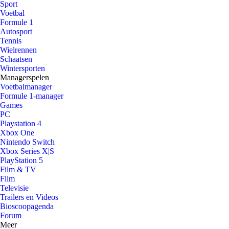
Sport
Voetbal
Formule 1
Autosport
Tennis
Wielrennen
Schaatsen
Wintersporten
Managerspelen
Voetbalmanager
Formule 1-manager
Games
PC
Playstation 4
Xbox One
Nintendo Switch
Xbox Series X|S
PlayStation 5
Film & TV
Film
Televisie
Trailers en Videos
Bioscoopagenda
Forum
Meer