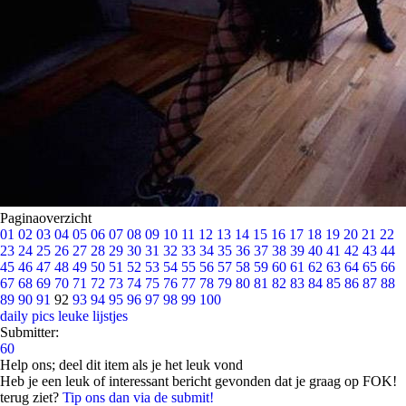
Paginaoverzicht
01
02
03
04
05
06
07
08
09
10
11
12
13
14
15
16
17
18
19
20
21
22
23
24
25
26
27
28
29
30
31
32
33
34
35
36
37
38
39
40
41
42
43
44
45
46
47
48
49
50
51
52
53
54
55
56
57
58
59
60
61
62
63
64
65
66
67
68
69
70
71
72
73
74
75
76
77
78
79
80
81
82
83
84
85
86
87
88
89
90
91
92
93
94
95
96
97
98
99
100
daily pics
leuke lijstjes
Submitter:
60
Help ons; deel dit item als je het leuk vond
Heb je een leuk of interessant bericht gevonden dat je graag op FOK!
terug ziet?
Tip ons dan via de submit!