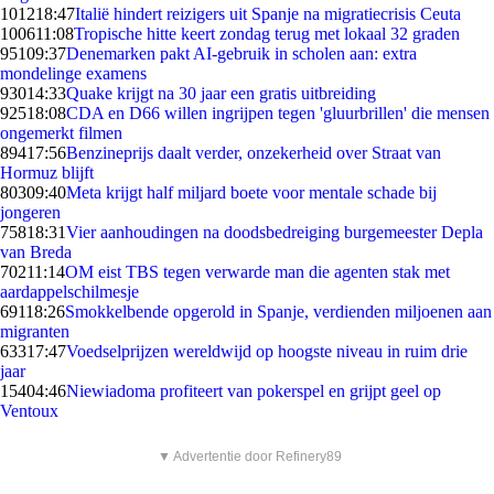
1012
18:47
Italië hindert reizigers uit Spanje na migratiecrisis Ceuta
1006
11:08
Tropische hitte keert zondag terug met lokaal 32 graden
951
09:37
Denemarken pakt AI-gebruik in scholen aan: extra
mondelinge examens
930
14:33
Quake krijgt na 30 jaar een gratis uitbreiding
925
18:08
CDA en D66 willen ingrijpen tegen 'gluurbrillen' die mensen
ongemerkt filmen
894
17:56
Benzineprijs daalt verder, onzekerheid over Straat van
Hormuz blijft
803
09:40
Meta krijgt half miljard boete voor mentale schade bij
jongeren
758
18:31
Vier aanhoudingen na doodsbedreiging burgemeester Depla
van Breda
702
11:14
OM eist TBS tegen verwarde man die agenten stak met
aardappelschilmesje
691
18:26
Smokkelbende opgerold in Spanje, verdienden miljoenen aan
migranten
633
17:47
Voedselprijzen wereldwijd op hoogste niveau in ruim drie
jaar
154
04:46
Niewiadoma profiteert van pokerspel en grijpt geel op
Ventoux
▼ Advertentie door Refinery89