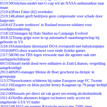
65
19:50
Onlyfans-model met G-cup wil als NASA-ambassadeur naar
maan
25
19:43
Peter Faber (82) overleden
25
19:14
Kabinet geeft bedrijven geen compensatie voor schade door
laagwater
24
18:41
'Zwarte weduwes' in Rusland trouwen soldaten voor
overlijdensuitkering
15
18:32
Ontslagen bij Halo Studios na Campaign Evolved
30
18:32
Trump grijpt weer in op automatisch staatsburgerschap bij
geboorte in VS
31
18:19
Amsterdams dierenasiel DOA overspoeld met babykonijntjes
19
18:06
PS5-doos waarschuwt voor einde fysieke games
23
17:58
OM eist TBS tegen verwarde man die agenten stak met
aardappelschilmesje
69
15:03
Israël meldt dood twee militairen in Zuid-Libanon, vergelding
aangekondigd
29
13:48
NPO-manager Menno de Boer geschorst na dickpic in
groepsapp
1
13:37
Nieuwkomers schitteren bij ruime Europese zege FC Twente
14
12:19
Zangeres en Idols-jurylid Jerney Kaagman op 79-jarige leeftijd
overleden
24
12:00
Huisarts per direct uit vak gezet om ernstig alcoholmisbruik
10
11:41
Netflix-abonnees krijgen exclusieve early access tot
uitgebreide GTA VI trailer
26
10:54
NAVO zet wegens Russische provocatie 250% meer