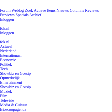
Forum
Weblog
Zoek
Actieve Items
Nieuws
Columns
Reviews
Previews
Specials
Archief
Inloggen
fok.nl
Inloggen
fok.nl
Actueel
Nederland
Internationaal
Economie
Politiek
Tech
Showbiz en Gossip
Opmerkelijk
Entertainment
Showbiz en Gossip
Muziek
Film
Televisie
Media & Cultuur
Bioscoopagenda