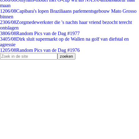
maan
12
06/08
Capibara's lopen Braziliaans parlementsgebouw Mato Grosso
binnen
23
06/08
Zorgmedewerkster die 's nachts haar vriend bezocht terecht
ontslagen
38
06/08
Random Pics van de Dag #1977
34
05/08
Dirk sluit supermarkt op de Wallen na golf van diefstal en
agressie
12
05/08
Random Pics van de Dag #1976