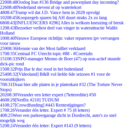
220
08:48
Oorlog Iran #136 Bridge and powerplant day incoming?
226
08:48
Nederland stevent af op watertekort
48
08:47
Trump wil dat J.D. Vance hem in 2028 opvolgt
102
08:45
Koopzegels sparen bij AH duurt straks 2x zo lang
68
08:43
[INFLUENCERS #296] Alles is welkom kneuzing of breuk
12
08:43
Bezoeker verliest deel van vinger in waterattractie Walibi
Holland
10
08:40
Nieuwe Europese richtlijn: vaker repareren ipv vervangen
voor nieuw
259
08:36
Hennie van der Most failliet verklaard
17
08:35
Centraal FC Utrecht topic #88 - #CorreiaIn
151
08:33
NPO-manager Menno de Boer (47) op non-actief stuurde
dick-pic rond
15
08:32
Prijs Bar le duc rood in het buitenland
254
08:32
[Videoland] B&B vol liefde 6de seizoen #1 voor de
vooruitkijkers
7
08:31
Draai hier alle platen in je platenkast #32 (The Torture Never
Stops)
202
08:30
Verander een letter expert (7lettereditie) #50
46
08:29
[Netflix #210] TUDUM
41
08:27
[Crowdfunding] #443 Rentestijgingen?
17
08:26
Verander één letter. Expert # 75 (8 letters)
4
08:25
Weer een parkeergarage dicht in Dordrecht, auto's zo snel
mogelijk weg
52
08:24
Verander één letter: Expert #143 (9 letters)