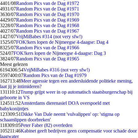
44
01/08
Random Pics van de Dag #1972
49
31/07
Random Pics van de Dag #1971
36
30/07
Random Pics van de Dag #1970
44
29/07
Random Pics van de Dag #1969
32
28/07
Random Pics van de Dag #1968
40
27/07
Random Pics van de Dag #1967
14
27/07
VrijMiBabes #314 (not very sfw!)
15
25/07
FOK!kers lopen de Nijmeegse 4-daagse: Dag 4
83
25/07
Random Pics van de Dag #1966
5
24/07
FOK!kers lopen de Nijmeegse 4-daagse: Dag 3
38
24/07
Random Pics van de Dag #1965
Meest gelezen
61943
06:54
VrijMiBabes #316 (not very sfw!)
55974
00:07
Random Pics van de Dag #1979
1627
13:48
Meer agressie tegen een andersluidende politieke mening,
laat jij je intimideren?
1311
10:12
Trump grijpt weer in op automatisch staatsburgerschap bij
geboorte in VS
1245
11:52
Amsterdams dierenasiel DOA overspoeld met
babykonijntjes
1233
09:51
Dikke Van Dale neemt 'vulvalippen' op: 'stigma op
schaamlippen doorbreken'
1183
09:05
Peter Faber (82) overleden
1052
11:46
Kabinet geeft bedrijven geen compensatie voor schade door
laagwater