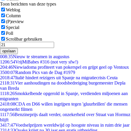
Toon berichten van deze types
Weblog
Column
(P)review
Special
Poll
Scrollbar gebruiken
opslaan
0
08:35
Nieuw te streamen in augustus
12
06:54
VrijMiBabes #316 (not very sfw!)
2
04:46
Niewiadoma profiteert van pokerspel en grijpt geel op Ventoux
35
00:07
Random Pics van de Dag #1979
20
18:47
Italië hindert reizigers uit Spanje na migratiecrisis Ceuta
21
18:31
Vier aanhoudingen na doodsbedreiging burgemeester Depla
van Breda
11
18:26
Smokkelbende opgerold in Spanje, verdienden miljoenen aan
migranten
24
18:08
CDA en D66 willen ingrijpen tegen 'gluurbrillen' die mensen
ongemerkt filmen
11
17:56
Benzineprijs daalt verder, onzekerheid over Straat van Hormuz
blijft
34
17:47
Voedselprijzen wereldwijd op hoogste niveau in ruim drie jaar
23
14:33
Quake krijgt na 30 jaar een gratis uitbreiding