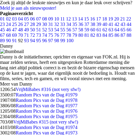
Zoek jij altijd de leukste nieuwtjes en kun je daar leuk over schrijven?
Meld je aan als nieuwsposter!
Paginaoverzicht
01
02
03
04
05
06
07
08
09
10
11
12
13
14
15
16
17
18
19
20
21
22
23
24
25
26
27
28
29
30
31
32
33
34
35
36
37
38
39
40
41
42
43
44
45
46
47
48
49
50
51
52
53
54
55
56
57
58
59
60
61
62
63
64
65
66
67
68
69
70
71
72
73
74
75
76
77
78
79
80
81
82
83
84
85
86
87
88
89
90
91
92
93
94
95
96
97
98
99
100
Danny
Danny is de initiatiefnemer, oprichter en eigenaar van FOK.nl. Hij is
maar zelden serieus, heeft een uitgesproken Rotterdamse mening die
lang niet altijd politiek correct is en bezit de bizarre eigenschap mensen
op de kast te jagen, waar dat eigenlijk nooit de bedoeling is. Houdt van
films, series, tech en gamen, en wil vooral nieuws met een mening.
Meer van Danny
12
06:54
VrijMiBabes #316 (not very sfw!)
35
00:07
Random Pics van de Dag #1979
19
07/08
Random Pics van de Dag #1978
38
06/08
Random Pics van de Dag #1977
12
05/08
Random Pics van de Dag #1976
23
04/08
Random Pics van de Dag #1975
7
03/08
VrijMiBabes #315 (not very sfw!)
41
03/08
Random Pics van de Dag #1974
30
02/08
Random Pics van de Dag #1973