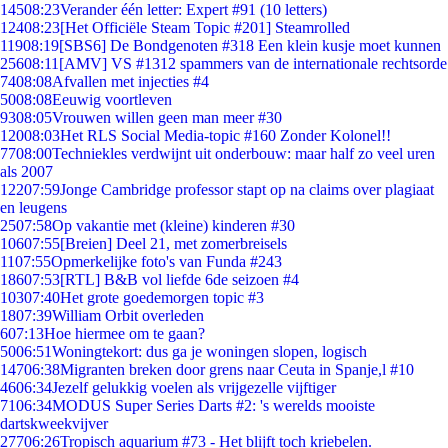
145
08:23
Verander één letter: Expert #91 (10 letters)
124
08:23
[Het Officiële Steam Topic #201] Steamrolled
119
08:19
[SBS6] De Bondgenoten #318 Een klein kusje moet kunnen
256
08:11
[AMV] VS #1312 spammers van de internationale rechtsorde
74
08:08
Afvallen met injecties #4
50
08:08
Eeuwig voortleven
93
08:05
Vrouwen willen geen man meer #30
120
08:03
Het RLS Social Media-topic #160 Zonder Kolonel!!
77
08:00
Techniekles verdwijnt uit onderbouw: maar half zo veel uren
als 2007
122
07:59
Jonge Cambridge professor stapt op na claims over plagiaat
en leugens
25
07:58
Op vakantie met (kleine) kinderen #30
106
07:55
[Breien] Deel 21, met zomerbreisels
11
07:55
Opmerkelijke foto's van Funda #243
186
07:53
[RTL] B&B vol liefde 6de seizoen #4
103
07:40
Het grote goedemorgen topic #3
18
07:39
William Orbit overleden
6
07:13
Hoe hiermee om te gaan?
50
06:51
Woningtekort: dus ga je woningen slopen, logisch
147
06:38
Migranten breken door grens naar Ceuta in Spanje,l #10
46
06:34
Jezelf gelukkig voelen als vrijgezelle vijftiger
71
06:34
MODUS Super Series Darts #2: 's werelds mooiste
dartskweekvijver
277
06:26
Tropisch aquarium #73 - Het blijft toch kriebelen.