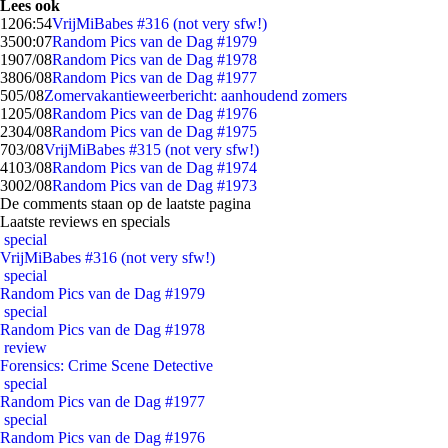
Lees ook
12
06:54
VrijMiBabes #316 (not very sfw!)
35
00:07
Random Pics van de Dag #1979
19
07/08
Random Pics van de Dag #1978
38
06/08
Random Pics van de Dag #1977
5
05/08
Zomervakantieweerbericht: aanhoudend zomers
12
05/08
Random Pics van de Dag #1976
23
04/08
Random Pics van de Dag #1975
7
03/08
VrijMiBabes #315 (not very sfw!)
41
03/08
Random Pics van de Dag #1974
30
02/08
Random Pics van de Dag #1973
De comments staan op de laatste pagina
Laatste reviews en specials
special
VrijMiBabes #316 (not very sfw!)
special
Random Pics van de Dag #1979
special
Random Pics van de Dag #1978
review
Forensics: Crime Scene Detective
special
Random Pics van de Dag #1977
special
Random Pics van de Dag #1976