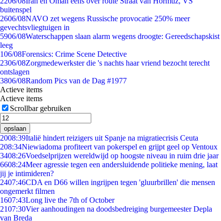
22
06/08
Iran en Oman eens over route Straat van Hormuz, VS
buitenspel
26
06/08
NAVO zet wegens Russische provocatie 250% meer
gevechtsvliegtuigen in
59
06/08
Waterschappen slaan alarm wegens droogte: Gereedschapskist
leeg
1
06/08
Forensics: Crime Scene Detective
23
06/08
Zorgmedewerkster die 's nachts haar vriend bezocht terecht
ontslagen
38
06/08
Random Pics van de Dag #1977
Actieve items
Actieve items
Scrollbar gebruiken
opslaan
20
08:39
Italië hindert reizigers uit Spanje na migratiecrisis Ceuta
2
08:34
Niewiadoma profiteert van pokerspel en grijpt geel op Ventoux
34
08:26
Voedselprijzen wereldwijd op hoogste niveau in ruim drie jaar
66
08:24
Meer agressie tegen een andersluidende politieke mening, laat
jij je intimideren?
24
07:46
CDA en D66 willen ingrijpen tegen 'gluurbrillen' die mensen
ongemerkt filmen
16
07:43
Long live the 7th of October
21
07:30
Vier aanhoudingen na doodsbedreiging burgemeester Depla
van Breda