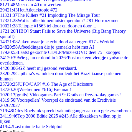
81
21:48
Meer dan 40 uur werken.
294
21:43
Het Atletiektopic #72
113
21:37
The Killers #21 Imploding The Mirage Tour
173
21:28
Wat is jullie binnenhuistemperatuur? #81 Horrorzomer
100
21:28
Teltopic #1563 tel door en door en door....
17
21:26
[HBO] Stuart Fails to Save the Universe (Big Bang Theory
spinoff)
143
21:08
Zaken waar je je echt dood aan ergert #17 - Werklui
248
20:58
Afbeeldingen die je gemaakt hebt met AI
179
20:53
Laatst gekochte CD/LP/MuziekDVD deel 75 | koopjes
241
20:39
Wie gaan er dood in 2026?Post met een vleugje cynisme de
overledenen.
44
20:30
GGZ heeft mij gezond verklaard.
23
20:29
Capibara's wandelen doodleuk het Braziliaanse parlement
binnen
257
20:25
[UFO/UAP] #16 The Age of Disclosure
137
20:20
[Wielrennen #616] Brennan!
10
20:13
[gratis] Videogames Part 9: Gratis en free-to-play games!
43
19:50
[Voorspellen] Voorspel de eindstand van de Eredivisie
2026/2027
7
19:48
Dries Roelvink spreekt vakantieganger aan om gele zwembroek
241
19:46
Top 2000 Editie 2025 #243 Alle dikzakken willen op je
lijken
4
19:42
Last minute balie Schiphol
Leuke lijstjes