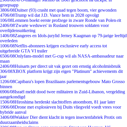
groepsapp
38
06/08
Duitser (93) crasht met quad tegen boom, vier gewonden
47
06/08
Trump wil dat J.D. Vance hem in 2028 opvolgt
1
06/08
Lemmen boekt eerste profzege in zware Ronde van Polen-rit
24
06/08
'Zwarte weduwes' in Rusland trouwen soldaten voor
overlijdensuitkering
14
06/08
Zangeres en Idols-jurylid Jerney Kaagman op 79-jarige leeftijd
overleden
10
06/08
Netflix-abonnees krijgen exclusieve early access tot
uitgebreide GTA VI trailer
65
06/08
Onlyfans-model met G-cup wil als NASA-ambassadeur naar
maan
24
06/08
Huisarts per direct uit vak gezet om ernstig alcoholmisbruik
3
06/08
XBOX platform krijgt zijn eigen "Platinum" achievements dit
jaar
12
06/08
Capibara's lopen Braziliaans parlementsgebouw Mato Grosso
binnen
69
06/08
Israël meldt dood twee militairen in Zuid-Libanon, vergelding
aangekondigd
15
06/08
Hiroshima herdenkt slachtoffers atoombom, 81 jaar later
19
06/08
Drone met explosieven bij Duits vliegveld voedt vrees voor
hybride aanval
34
06/08
Wakker Dier dient klacht in tegen insectenfabriek Protix om
duurzaamheidsclaims