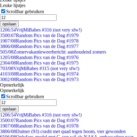
Leuke lijstjes
Scrollbar gebruiken
opslaan
12
06:54
VrijMiBabes #316 (not very sfw!)
35
00:07
Random Pics van de Dag #1979
19
07/08
Random Pics van de Dag #1978
38
06/08
Random Pics van de Dag #1977
5
05/08
Zomervakantieweerbericht: aanhoudend zomers
12
05/08
Random Pics van de Dag #1976
23
04/08
Random Pics van de Dag #1975
7
03/08
VrijMiBabes #315 (not very sfw!)
41
03/08
Random Pics van de Dag #1974
30
02/08
Random Pics van de Dag #1973
Opmerkelijk
Opmerkelijk
Scrollbar gebruiken
opslaan
12
06:54
VrijMiBabes #316 (not very sfw!)
35
00:07
Random Pics van de Dag #1979
19
07/08
Random Pics van de Dag #1978
38
06/08
Duitser (93) crasht met quad tegen boom, vier gewonden
65
06/08
Onlyfans-model met G-cup wil als NASA-ambassadeur naar