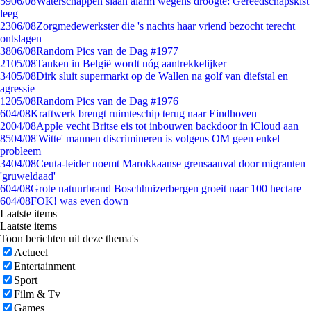
59
06/08
Waterschappen slaan alarm wegens droogte: Gereedschapskist
leeg
23
06/08
Zorgmedewerkster die 's nachts haar vriend bezocht terecht
ontslagen
38
06/08
Random Pics van de Dag #1977
21
05/08
Tanken in België wordt nóg aantrekkelijker
34
05/08
Dirk sluit supermarkt op de Wallen na golf van diefstal en
agressie
12
05/08
Random Pics van de Dag #1976
6
04/08
Kraftwerk brengt ruimteschip terug naar Eindhoven
20
04/08
Apple vecht Britse eis tot inbouwen backdoor in iCloud aan
85
04/08
'Witte' mannen discrimineren is volgens OM geen enkel
probleem
34
04/08
Ceuta-leider noemt Marokkaanse grensaanval door migranten
'gruweldaad'
6
04/08
Grote natuurbrand Boschhuizerbergen groeit naar 100 hectare
6
04/08
FOK! was even down
Laatste items
Laatste items
Toon berichten uit deze thema's
Actueel
Entertainment
Sport
Film & Tv
Games