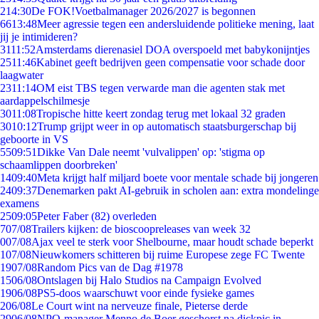
2
14:30
De FOK!Voetbalmanager 2026/2027 is begonnen
66
13:48
Meer agressie tegen een andersluidende politieke mening, laat
jij je intimideren?
31
11:52
Amsterdams dierenasiel DOA overspoeld met babykonijntjes
25
11:46
Kabinet geeft bedrijven geen compensatie voor schade door
laagwater
23
11:14
OM eist TBS tegen verwarde man die agenten stak met
aardappelschilmesje
30
11:08
Tropische hitte keert zondag terug met lokaal 32 graden
30
10:12
Trump grijpt weer in op automatisch staatsburgerschap bij
geboorte in VS
55
09:51
Dikke Van Dale neemt 'vulvalippen' op: 'stigma op
schaamlippen doorbreken'
14
09:40
Meta krijgt half miljard boete voor mentale schade bij jongeren
24
09:37
Denemarken pakt AI-gebruik in scholen aan: extra mondelinge
examens
25
09:05
Peter Faber (82) overleden
7
07/08
Trailers kijken: de bioscoopreleases van week 32
0
07/08
Ajax veel te sterk voor Shelbourne, maar houdt schade beperkt
1
07/08
Nieuwkomers schitteren bij ruime Europese zege FC Twente
19
07/08
Random Pics van de Dag #1978
15
06/08
Ontslagen bij Halo Studios na Campaign Evolved
19
06/08
PS5-doos waarschuwt voor einde fysieke games
2
06/08
Le Court wint na nerveuze finale, Pieterse derde
29
06/08
NPO-manager Menno de Boer geschorst na dickpic in