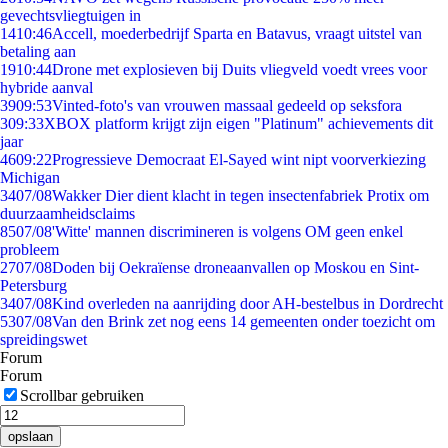
gevechtsvliegtuigen in
14
10:46
Accell, moederbedrijf Sparta en Batavus, vraagt uitstel van
betaling aan
19
10:44
Drone met explosieven bij Duits vliegveld voedt vrees voor
hybride aanval
39
09:53
Vinted-foto's van vrouwen massaal gedeeld op seksfora
3
09:33
XBOX platform krijgt zijn eigen "Platinum" achievements dit
jaar
46
09:22
Progressieve Democraat El-Sayed wint nipt voorverkiezing
Michigan
34
07/08
Wakker Dier dient klacht in tegen insectenfabriek Protix om
duurzaamheidsclaims
85
07/08
'Witte' mannen discrimineren is volgens OM geen enkel
probleem
27
07/08
Doden bij Oekraïense droneaanvallen op Moskou en Sint-
Petersburg
34
07/08
Kind overleden na aanrijding door AH-bestelbus in Dordrecht
53
07/08
Van den Brink zet nog eens 14 gemeenten onder toezicht om
spreidingswet
Forum
Forum
Scrollbar gebruiken
opslaan