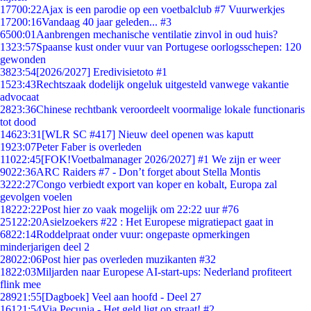
177
00:22
Ajax is een parodie op een voetbalclub #7 Vuurwerkjes
172
00:16
Vandaag 40 jaar geleden... #3
65
00:01
Aanbrengen mechanische ventilatie zinvol in oud huis?
13
23:57
Spaanse kust onder vuur van Portugese oorlogsschepen: 120
gewonden
38
23:54
[2026/2027] Eredivisietoto #1
15
23:43
Rechtszaak dodelijk ongeluk uitgesteld vanwege vakantie
advocaat
28
23:36
Chinese rechtbank veroordeelt voormalige lokale functionaris
tot dood
146
23:31
[WLR SC #417] Nieuw deel openen was kaputt
19
23:07
Peter Faber is overleden
110
22:45
[FOK!Voetbalmanager 2026/2027] #1 We zijn er weer
90
22:36
ARC Raiders #7 - Don’t forget about Stella Montis
32
22:27
Congo verbiedt export van koper en kobalt, Europa zal
gevolgen voelen
182
22:22
Post hier zo vaak mogelijk om 22:22 uur #76
251
22:20
Asielzoekers #22 : Het Europese migratiepact gaat in
68
22:14
Roddelpraat onder vuur: ongepaste opmerkingen
minderjarigen deel 2
280
22:06
Post hier pas overleden muzikanten #32
18
22:03
Miljarden naar Europese AI-start-ups: Nederland profiteert
flink mee
289
21:55
[Dagboek] Veel aan hoofd - Deel 27
161
21:54
Via Pecunia - Het geld ligt op straat! #2