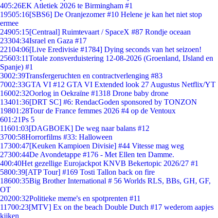
4
05:26
EK Atletiek 2026 te Birmingham #1
195
05:16
[SBS6] De Oranjezomer #10 Helene je kan het niet stop
ermee
249
05:15
[Centraal] Ruimtevaart / SpaceX #87 Rondje oceaan
233
04:34
Israel en Gaza #17
221
04:06
[Live Eredivisie #1784] Dying seconds van het seizoen!
256
03:11
Totale zonsverduistering 12-08-2026 (Groenland, IJsland en
Spanje) #1
30
02:39
Transfergeruchten en contractverlenging #83
70
02:33
GTA VI #12 GTA VI Extended look 27 Augustus Netflix/YT
160
02:32
Oorlog in Oekraïne #1318 Drone baby drone
134
01:36
[DRT SC] #6: RendacGoden sponsored by TONZON
198
01:28
Tour de France femmes 2026 #4 op de Ventoux
6
01:21
Ps 5
116
01:03
[DAGBOEK] De weg naar balans #12
37
00:58
Horrorfilms #33: Halloween
173
00:47
[Keuken Kampioen Divisie] #44 Vitesse mag weg
273
00:44
De Avondetappe #176 - Met Ellen ten Damme.
4
00:40
Het gezellige Eurojackpot KNVB Bekertopic 2026/27 #1
58
00:39
[ATP Tour] #169 Tosti Tallon back on fire
186
00:35
Big Brother International # 56 Worlds RLS, BBs, GH, GF,
OT
202
00:32
Politieke meme's en spotprenten #11
117
00:23
[MTV] Ex on the beach Double Dutch #17 wederom aapjes
kijken