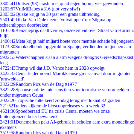
38
05:41
Duitser (93) crasht met quad tegen boom, vier gewonden
12
03:57
VrijMiBabes #316 (not very sfw!)
23
03:02
Quake krijgt na 30 jaar een gratis uitbreiding
55
01:42
Dikke Van Dale neemt 'vulvalippen' op: 'stigma op
schaamlippen doorbreken'
11
01:06
Benzineprijs daalt verder, onzekerheid over Straat van Hormuz
blijft
14
00:42
Meta krijgt half miljard boete voor mentale schade bij jongeren
11
23:30
Smokkelbende opgerold in Spanje, verdienden miljoenen aan
migranten
59
22:53
Waterschappen slaan alarm wegens droogte: Gereedschapskist
leeg
47
22:43
Trump wil dat J.D. Vance hem in 2028 opvolgt
34
22:32
Ceuta-leider noemt Marokkaanse grensaanval door migranten
'gruweldaad'
38
22:29
Random Pics van de Dag #1977
38
22:28
Spaanse politie: minstens tien voor terrorisme veroordeelden
onder migranten Ceuta
30
22:20
Tropische hitte keert zondag terug met lokaal 32 graden
7
21:52
Trailers kijken: de bioscoopreleases van week 32
46
21:30
Spoedberaad EU na crisis Ceuta, moeten we onze
buitengrenzen beter bewaken?
24
21:01
Denemarken pakt AI-gebruik in scholen aan: extra mondelinge
examens
35
19:58
Random Pics van de Dag #1979