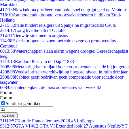
Marokko
4
17:13
Niewiadoma profiteert van pokerspel en grijpt geel op Ventoux
7
16:10
Aanhoudende droogte veroorzaakt scheuren in dijken Zuid-
Holland
27
15:52
Italië hindert reizigers uit Spanje na migratiecrisis Ceuta
23
14:17
Long live the 7th of October
2
14:11
Nieuw te streamen in augustus
1
14:08
Excelsior opent seizoen met ruime zege op promovendus
Cambuur
60
13:58
Waterschappen slaan alarm wegens droogte: Gereedschapskist
leeg
37
13:13
Random Pics van de Dag #1833
16
08/08
Meta krijgt half miljard boete voor mentale schade bij jongeren
42
08/08
Voedselprijzen wereldwijd op hoogste niveau in ruim drie jaar
29
08/08
Kabinet geeft bedrijven geen compensatie voor schade door
laagwater
6
08/08
Trailers kijken: de bioscoopreleases van week 32
Forum
Forum
Scrollbar gebruiken
opslaan
211
12:57
Tour de France femmes 2026 #5 Lollergps
93
12:57
GTA VI #12 GTA VI Extended look 27 Augustus Netflix/YT