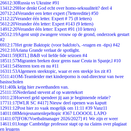
266
12:30
Russia vs Ukraine #91
134
12:29
Hoe denkt God echt over homo-seksualiteit? deel 4
207
12:24
Verander een letter expert (7lettereditie) #50
21
12:22
Verander één letter. Expert # 75 (8 letters)
56
12:20
Verander één letter: Expert #143 (9 letters)
149
12:20
Verander één letter: Expert #91 (10 letters)
265
12:19
Agent smijt zwangere vrouw op de grond, onderzoek gestart
#2
69
12:17
Het grote Baktopic (voor bakfoto's, -vragen en -tips) #42
29
12:10
Ariana Grande verlaat de spotlight.
204
11:59
[RTL] B&B vol liefde 6de seizoen #4
185
11:57
Migranten breken door grens naar Ceuta in Spanje,l #10
154
11:54
Sterren toen en nu #11
163
11:53
Algemeen steektopic, waar er een steekje los zit #3
55
11:41
OM-Teamleider met kinderporno is oud-directeur van twee
basisscholen
9
11:40
Ik krijg hier zweethanden van.
251
11:35
Nederland stevent af op watertekort
10
11:23
Hoeveel geld spendeer jij aan je beginnende relatie?
177
11:17
[WLR SC #417] Nieuw deel openen was kaputt
129
11:12
Post hier zo vaak mogelijk om 11:11 #39 Vanz11
140
11:08
Meisjesnamenlepeltopic #367 LOOOOL LAPO
114
11:07
[FOK!Voetbalmanager 2026/2027] #1 We zijn er weer
146
11:01
Jonge Cambridge professor stapt op na claims over plagiaat
en leugens