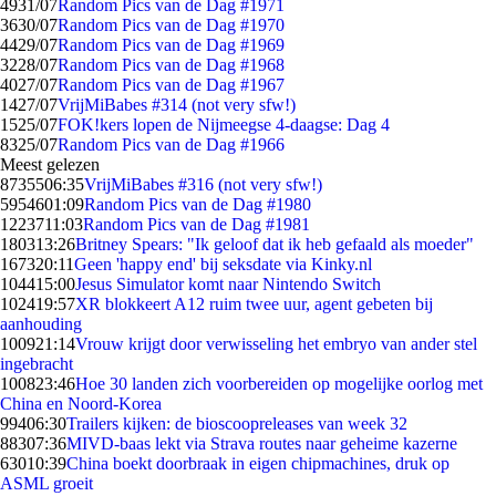
49
31/07
Random Pics van de Dag #1971
36
30/07
Random Pics van de Dag #1970
44
29/07
Random Pics van de Dag #1969
32
28/07
Random Pics van de Dag #1968
40
27/07
Random Pics van de Dag #1967
14
27/07
VrijMiBabes #314 (not very sfw!)
15
25/07
FOK!kers lopen de Nijmeegse 4-daagse: Dag 4
83
25/07
Random Pics van de Dag #1966
Meest gelezen
87355
06:35
VrijMiBabes #316 (not very sfw!)
59546
01:09
Random Pics van de Dag #1980
12237
11:03
Random Pics van de Dag #1981
1803
13:26
Britney Spears: "Ik geloof dat ik heb gefaald als moeder"
1673
20:11
Geen 'happy end' bij seksdate via Kinky.nl
1044
15:00
Jesus Simulator komt naar Nintendo Switch
1024
19:57
XR blokkeert A12 ruim twee uur, agent gebeten bij
aanhouding
1009
21:14
Vrouw krijgt door verwisseling het embryo van ander stel
ingebracht
1008
23:46
Hoe 30 landen zich voorbereiden op mogelijke oorlog met
China en Noord-Korea
994
06:30
Trailers kijken: de bioscoopreleases van week 32
883
07:36
MIVD-baas lekt via Strava routes naar geheime kazerne
630
10:39
China boekt doorbraak in eigen chipmachines, druk op
ASML groeit