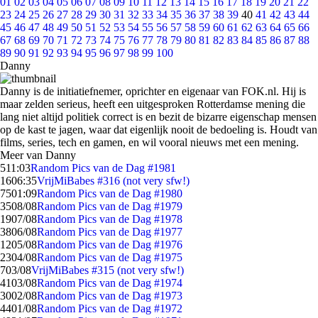
01
02
03
04
05
06
07
08
09
10
11
12
13
14
15
16
17
18
19
20
21
22
23
24
25
26
27
28
29
30
31
32
33
34
35
36
37
38
39
40
41
42
43
44
45
46
47
48
49
50
51
52
53
54
55
56
57
58
59
60
61
62
63
64
65
66
67
68
69
70
71
72
73
74
75
76
77
78
79
80
81
82
83
84
85
86
87
88
89
90
91
92
93
94
95
96
97
98
99
100
Danny
Danny is de initiatiefnemer, oprichter en eigenaar van FOK.nl. Hij is
maar zelden serieus, heeft een uitgesproken Rotterdamse mening die
lang niet altijd politiek correct is en bezit de bizarre eigenschap mensen
op de kast te jagen, waar dat eigenlijk nooit de bedoeling is. Houdt van
films, series, tech en gamen, en wil vooral nieuws met een mening.
Meer van Danny
5
11:03
Random Pics van de Dag #1981
16
06:35
VrijMiBabes #316 (not very sfw!)
75
01:09
Random Pics van de Dag #1980
35
08/08
Random Pics van de Dag #1979
19
07/08
Random Pics van de Dag #1978
38
06/08
Random Pics van de Dag #1977
12
05/08
Random Pics van de Dag #1976
23
04/08
Random Pics van de Dag #1975
7
03/08
VrijMiBabes #315 (not very sfw!)
41
03/08
Random Pics van de Dag #1974
30
02/08
Random Pics van de Dag #1973
44
01/08
Random Pics van de Dag #1972