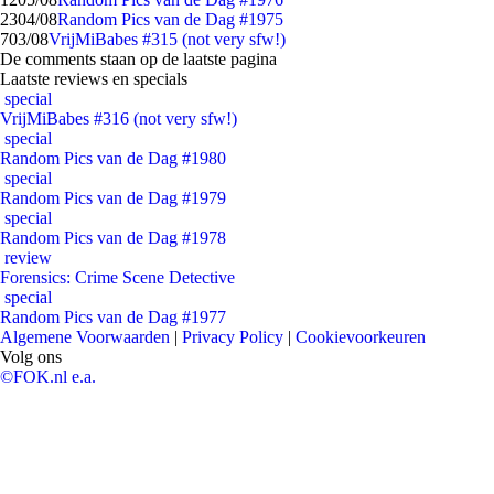
23
04/08
Random Pics van de Dag #1975
7
03/08
VrijMiBabes #315 (not very sfw!)
De comments staan op de laatste pagina
Laatste reviews en specials
special
VrijMiBabes #316 (not very sfw!)
special
Random Pics van de Dag #1980
special
Random Pics van de Dag #1979
special
Random Pics van de Dag #1978
review
Forensics: Crime Scene Detective
special
Random Pics van de Dag #1977
Algemene Voorwaarden
|
Privacy Policy
|
Cookievoorkeuren
Volg ons
©FOK.nl e.a.