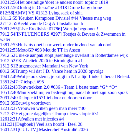
102
12:56
Het oneindige 'doet-ie anders nooit'-topic # 1819
285
12:56
Oorlog in Oekraïne #1318 Drone baby drone
8
12:56
[AMV] VS #1313 Lying sack of shit.
181
12:55
[Keuken Kampioen Divisie] #44 Vitesse mag weg
271
12:55
Beeld van de Dag Art Installation b
208
12:55
[Live Eredivisie #1786] We zijn begonnen!
79
12:54
[INFLUENCERS #297] Toetjes & Bevers & Zwemmen in
water
138
12:53
Huisarts doet haar werk onder invloed van alcohol
294
12:53
MotoGP #93 Met de TT in Assen
79
12:52
Unieke aanpak stopt jarenlange overlast in Rotterdamse wijk
10
12:52
EK Atletiek 2026 te Birmingham #1
15
12:51
Burgemeester Mamdani van New York
80
12:50
Trump wil dat J.D. Vance hem in 2028 opvolgt
194
12:49
Wat je ook stemt, je krijgt in NL altijd Links Liberaal Beleid.
135
12:47
+7 telspel #95
185
12:43
Touwtrekken 2.0 #636 - Team 1 beste team *G* *O*
105
12:40
Man zoekt mij en bedreigt mij, nadat ik met zijn zoon sprak
209
12:40
Teltopic #1571 tel door en door en door....
59
12:39
Eeuwig voortleven
122
12:37
Vrouwen willen geen man meer #30
72
12:37
Het grote dagelijkse Trump nieuws topic #31
126
12:31
Afvallen met injecties #4
11
12:31
[Dagboek] Veel aan hoofd - Deel 28
160
12:31
[CUL TV] Masterchef Australië 2026