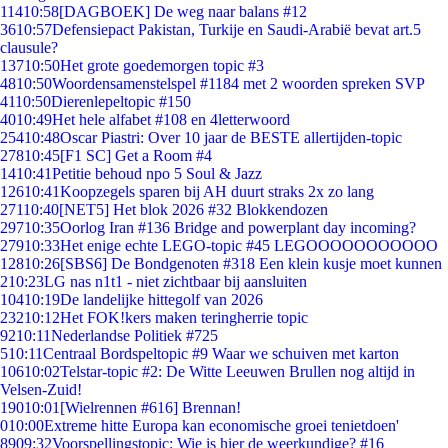
114
10:58
[DAGBOEK] De weg naar balans #12
36
10:57
Defensiepact Pakistan, Turkije en Saudi-Arabië bevat art.5
clausule?
137
10:50
Het grote goedemorgen topic #3
48
10:50
Woordensamenstelspel #1184 met 2 woorden spreken SVP
41
10:50
Dierenlepeltopic #150
40
10:49
Het hele alfabet #108 en 4letterwoord
254
10:48
Oscar Piastri: Over 10 jaar de BESTE allertijden-topic
278
10:45
[F1 SC] Get a Room #4
14
10:41
Petitie behoud npo 5 Soul & Jazz
126
10:41
Koopzegels sparen bij AH duurt straks 2x zo lang
271
10:40
[NET5] Het blok 2026 #32 Blokkendozen
297
10:35
Oorlog Iran #136 Bridge and powerplant day incoming?
279
10:33
Het enige echte LEGO-topic #45 LEGOOOOOOOOOOO
128
10:26
[SBS6] De Bondgenoten #318 Een klein kusje moet kunnen
2
10:23
LG nas n1t1 - niet zichtbaar bij aansluiten
104
10:19
De landelijke hittegolf van 2026
232
10:12
Het FOK!kers maken teringherrie topic
92
10:11
Nederlandse Politiek #725
5
10:11
Centraal Bordspeltopic #9 Waar we schuiven met karton
106
10:02
Telstar-topic #2: De Witte Leeuwen Brullen nog altijd in
Velsen-Zuid!
190
10:01
[Wielrennen #616] Brennan!
0
10:00
Extreme hitte Europa kan economische groei tenietdoen'
89
09:32
Voorspellingstopic: Wie is hier de weerkundige? #16