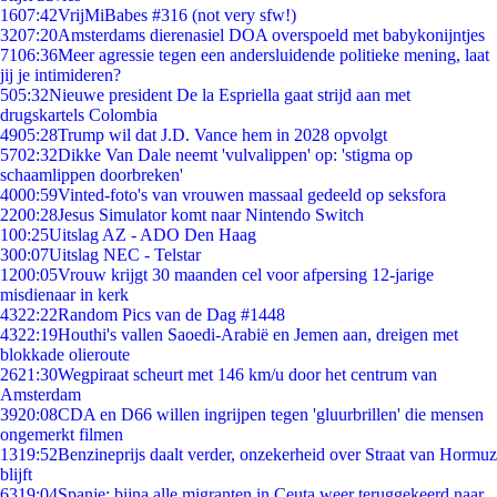
16
07:42
VrijMiBabes #316 (not very sfw!)
32
07:20
Amsterdams dierenasiel DOA overspoeld met babykonijntjes
71
06:36
Meer agressie tegen een andersluidende politieke mening, laat
jij je intimideren?
5
05:32
Nieuwe president De la Espriella gaat strijd aan met
drugskartels Colombia
49
05:28
Trump wil dat J.D. Vance hem in 2028 opvolgt
57
02:32
Dikke Van Dale neemt 'vulvalippen' op: 'stigma op
schaamlippen doorbreken'
40
00:59
Vinted-foto's van vrouwen massaal gedeeld op seksfora
22
00:28
Jesus Simulator komt naar Nintendo Switch
1
00:25
Uitslag AZ - ADO Den Haag
3
00:07
Uitslag NEC - Telstar
12
00:05
Vrouw krijgt 30 maanden cel voor afpersing 12-jarige
misdienaar in kerk
43
22:22
Random Pics van de Dag #1448
43
22:19
Houthi's vallen Saoedi-Arabië en Jemen aan, dreigen met
blokkade olieroute
26
21:30
Wegpiraat scheurt met 146 km/u door het centrum van
Amsterdam
39
20:08
CDA en D66 willen ingrijpen tegen 'gluurbrillen' die mensen
ongemerkt filmen
13
19:52
Benzineprijs daalt verder, onzekerheid over Straat van Hormuz
blijft
63
19:04
Spanje: bijna alle migranten in Ceuta weer teruggekeerd naar