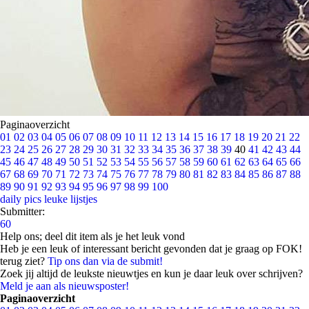
Paginaoverzicht
01
02
03
04
05
06
07
08
09
10
11
12
13
14
15
16
17
18
19
20
21
22
23
24
25
26
27
28
29
30
31
32
33
34
35
36
37
38
39
40
41
42
43
44
45
46
47
48
49
50
51
52
53
54
55
56
57
58
59
60
61
62
63
64
65
66
67
68
69
70
71
72
73
74
75
76
77
78
79
80
81
82
83
84
85
86
87
88
89
90
91
92
93
94
95
96
97
98
99
100
daily pics
leuke lijstjes
Submitter:
60
Help ons; deel dit item als je het leuk vond
Heb je een leuk of interessant bericht gevonden dat je graag op FOK!
terug ziet?
Tip ons dan via de submit!
Zoek jij altijd de leukste nieuwtjes en kun je daar leuk over schrijven?
Meld je aan als nieuwsposter!
Paginaoverzicht