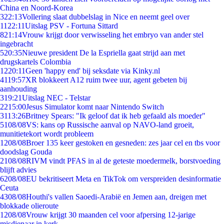
China en Noord-Korea
3
22:13
Vollering slaat dubbelslag in Nice en neemt geel over
11
22:11
Uitslag PSV - Fortuna Sittard
8
21:14
Vrouw krijgt door verwisseling het embryo van ander stel
ingebracht
5
20:35
Nieuwe president De la Espriella gaat strijd aan met
drugskartels Colombia
12
20:11
Geen 'happy end' bij seksdate via Kinky.nl
41
19:57
XR blokkeert A12 ruim twee uur, agent gebeten bij
aanhouding
3
19:21
Uitslag NEC - Telstar
22
15:00
Jesus Simulator komt naar Nintendo Switch
31
13:26
Britney Spears: "Ik geloof dat ik heb gefaald als moeder"
51
08/08
VS: kans op Russische aanval op NAVO-land groeit,
munitietekort wordt probleem
12
08/08
Broer 135 keer gestoken en gesneden: zes jaar cel en tbs voor
doodslag Gouda
21
08/08
RIVM vindt PFAS in al de geteste moedermelk, borstvoeding
blijft advies
62
08/08
EU bekritiseert Meta en TikTok om verspreiden desinformatie
Ceuta
43
08/08
Houthi's vallen Saoedi-Arabië en Jemen aan, dreigen met
blokkade olieroute
12
08/08
Vrouw krijgt 30 maanden cel voor afpersing 12-jarige
misdienaar in kerk