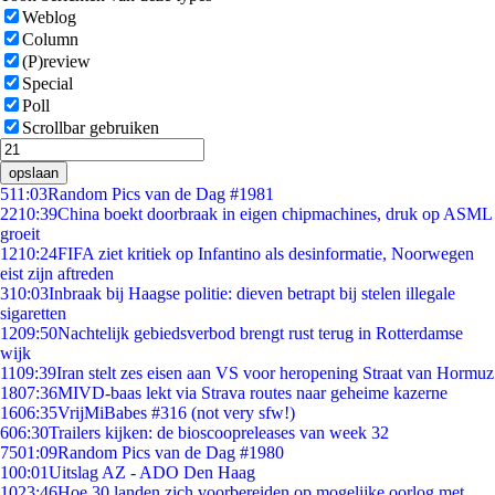
Weblog
Column
(P)review
Special
Poll
Scrollbar gebruiken
opslaan
5
11:03
Random Pics van de Dag #1981
22
10:39
China boekt doorbraak in eigen chipmachines, druk op ASML
groeit
12
10:24
FIFA ziet kritiek op Infantino als desinformatie, Noorwegen
eist zijn aftreden
3
10:03
Inbraak bij Haagse politie: dieven betrapt bij stelen illegale
sigaretten
12
09:50
Nachtelijk gebiedsverbod brengt rust terug in Rotterdamse
wijk
11
09:39
Iran stelt zes eisen aan VS voor heropening Straat van Hormuz
18
07:36
MIVD-baas lekt via Strava routes naar geheime kazerne
16
06:35
VrijMiBabes #316 (not very sfw!)
6
06:30
Trailers kijken: de bioscoopreleases van week 32
75
01:09
Random Pics van de Dag #1980
1
00:01
Uitslag AZ - ADO Den Haag
10
23:46
Hoe 30 landen zich voorbereiden op mogelijke oorlog met