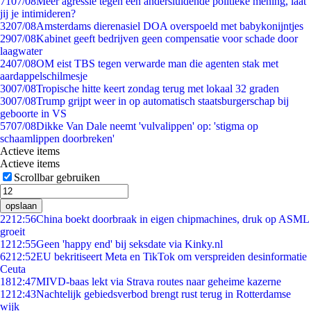
71
07/08
Meer agressie tegen een andersluidende politieke mening, laat
jij je intimideren?
32
07/08
Amsterdams dierenasiel DOA overspoeld met babykonijntjes
29
07/08
Kabinet geeft bedrijven geen compensatie voor schade door
laagwater
24
07/08
OM eist TBS tegen verwarde man die agenten stak met
aardappelschilmesje
30
07/08
Tropische hitte keert zondag terug met lokaal 32 graden
30
07/08
Trump grijpt weer in op automatisch staatsburgerschap bij
geboorte in VS
57
07/08
Dikke Van Dale neemt 'vulvalippen' op: 'stigma op
schaamlippen doorbreken'
Actieve items
Actieve items
Scrollbar gebruiken
opslaan
22
12:56
China boekt doorbraak in eigen chipmachines, druk op ASML
groeit
12
12:55
Geen 'happy end' bij seksdate via Kinky.nl
62
12:52
EU bekritiseert Meta en TikTok om verspreiden desinformatie
Ceuta
18
12:47
MIVD-baas lekt via Strava routes naar geheime kazerne
12
12:43
Nachtelijk gebiedsverbod brengt rust terug in Rotterdamse
wijk