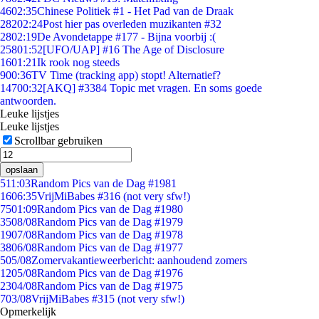
46
02:35
Chinese Politiek #1 - Het Pad van de Draak
282
02:24
Post hier pas overleden muzikanten #32
28
02:19
De Avondetappe #177 - Bijna voorbij :(
258
01:52
[UFO/UAP] #16 The Age of Disclosure
16
01:21
Ik rook nog steeds
9
00:36
TV Time (tracking app) stopt! Alternatief?
147
00:32
[AKQ] #3384 Topic met vragen. En soms goede
antwoorden.
Leuke lijstjes
Leuke lijstjes
Scrollbar gebruiken
opslaan
5
11:03
Random Pics van de Dag #1981
16
06:35
VrijMiBabes #316 (not very sfw!)
75
01:09
Random Pics van de Dag #1980
35
08/08
Random Pics van de Dag #1979
19
07/08
Random Pics van de Dag #1978
38
06/08
Random Pics van de Dag #1977
5
05/08
Zomervakantieweerbericht: aanhoudend zomers
12
05/08
Random Pics van de Dag #1976
23
04/08
Random Pics van de Dag #1975
7
03/08
VrijMiBabes #315 (not very sfw!)
Opmerkelijk