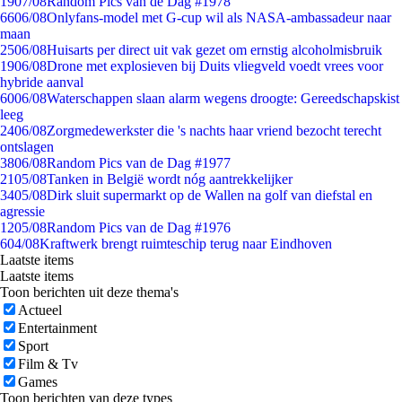
19
07/08
Random Pics van de Dag #1978
66
06/08
Onlyfans-model met G-cup wil als NASA-ambassadeur naar
maan
25
06/08
Huisarts per direct uit vak gezet om ernstig alcoholmisbruik
19
06/08
Drone met explosieven bij Duits vliegveld voedt vrees voor
hybride aanval
60
06/08
Waterschappen slaan alarm wegens droogte: Gereedschapskist
leeg
24
06/08
Zorgmedewerkster die 's nachts haar vriend bezocht terecht
ontslagen
38
06/08
Random Pics van de Dag #1977
21
05/08
Tanken in België wordt nóg aantrekkelijker
34
05/08
Dirk sluit supermarkt op de Wallen na golf van diefstal en
agressie
12
05/08
Random Pics van de Dag #1976
6
04/08
Kraftwerk brengt ruimteschip terug naar Eindhoven
Laatste items
Laatste items
Toon berichten uit deze thema's
Actueel
Entertainment
Sport
Film & Tv
Games
Toon berichten van deze types