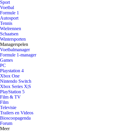
Sport
Voetbal
Formule 1
Autosport
Tennis
Wielrennen
Schaatsen
Wintersporten
Managerspelen
Voetbalmanager
Formule 1-manager
Games
PC
Playstation 4
Xbox One
Nintendo Switch
Xbox Series X|S
PlayStation 5
Film & TV
Film
Televisie
Trailers en Videos
Bioscoopagenda
Forum
Meer