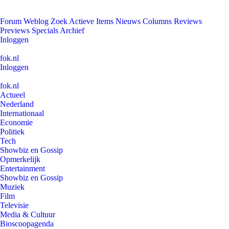
Forum
Weblog
Zoek
Actieve Items
Nieuws
Columns
Reviews
Previews
Specials
Archief
Inloggen
fok.nl
Inloggen
fok.nl
Actueel
Nederland
Internationaal
Economie
Politiek
Tech
Showbiz en Gossip
Opmerkelijk
Entertainment
Showbiz en Gossip
Muziek
Film
Televisie
Media & Cultuur
Bioscoopagenda