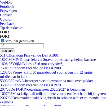
Weblog
Fotoboek
Prijsvragen
Contact
Colofon
Feedback
Tip de redactie
FOK!
FOK!
Scrollbar gebruiken
opslaan
5
11:03
Random Pics van de Dag #1981
18
07:36
MIVD-baas lekt via Strava routes naar geheime kazerne
16
06:35
VrijMiBabes #316 (not very sfw!)
75
01:09
Random Pics van de Dag #1980
12
08/08
Vrouw krijgt 30 maanden cel voor afpersing 12-jarige
misdienaar in kerk
53
08/08
PostNL-bezorger steekt bewoner na ruzie over pakket
35
08/08
Random Pics van de Dag #1979
2
07/08
De FOK!Voetbalmanager 2026/2027 is begonnen
16
07/08
Meta krijgt half miljard boete voor mentale schade bij jongeren
20
07/08
Denemarken pakt AI-gebruik in scholen aan: extra mondelinge
examens