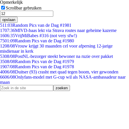
Opmerkelijk
Scrollbar gebruiken
opslaan
5
11:03
Random Pics van de Dag #1981
17
07:36
MIVD-baas lekt via Strava routes naar geheime kazerne
16
06:35
VrijMiBabes #316 (not very sfw!)
75
01:09
Random Pics van de Dag #1980
12
08/08
Vrouw krijgt 30 maanden cel voor afpersing 12-jarige
misdienaar in kerk
53
08/08
PostNL-bezorger steekt bewoner na ruzie over pakket
35
08/08
Random Pics van de Dag #1979
19
07/08
Random Pics van de Dag #1978
40
06/08
Duitser (93) crasht met quad tegen boom, vier gewonden
66
06/08
Onlyfans-model met G-cup wil als NASA-ambassadeur naar
maan