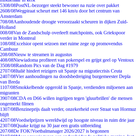
53
08/08
PostNL-bezorger steekt bewoner na ruzie over pakket
26
08/08
Wegpiraat scheurt met 146 km/u door het centrum van
Amsterdam
7
08/08
Aanhoudende droogte veroorzaakt scheuren in dijken Zuid-
Holland
0
08/08
Van de Zandschulp overleeft matchpoints, ook Griekspoor
verder in Montreal
1
08/08
Excelsior opent seizoen met ruime zege op promovendus
Cambuur
2
08/08
Nieuw te streamen in augustus
4
08/08
Niewiadoma profiteert van pokerspel en grijpt geel op Ventoux
35
08/08
Random Pics van de Dag #1979
27
07/08
Italië hindert reizigers uit Spanje na migratiecrisis Ceuta
24
07/08
Vier aanhoudingen na doodsbedreiging burgemeester Depla
van Breda
11
07/08
Smokkelbende opgerold in Spanje, verdienden miljoenen aan
migranten
39
07/08
CDA en D66 willen ingrijpen tegen 'gluurbrillen' die mensen
ongemerkt filmen
13
07/08
Benzineprijs daalt verder, onzekerheid over Straat van Hormuz
blijft
42
07/08
Voedselprijzen wereldwijd op hoogste niveau in ruim drie jaar
23
07/08
Quake krijgt na 30 jaar een gratis uitbreiding
2
07/08
De FOK!Voetbalmanager 2026/2027 is begonnen