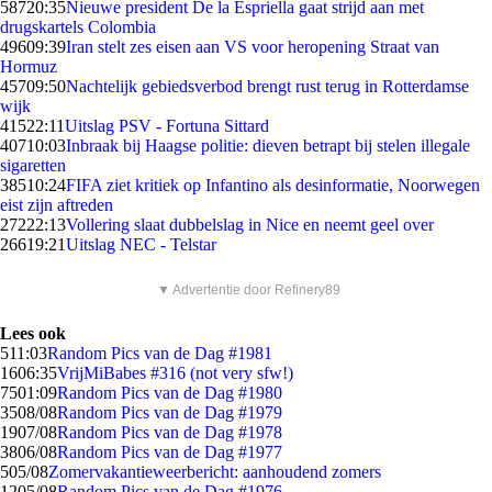
587
20:35
Nieuwe president De la Espriella gaat strijd aan met
drugskartels Colombia
496
09:39
Iran stelt zes eisen aan VS voor heropening Straat van
Hormuz
457
09:50
Nachtelijk gebiedsverbod brengt rust terug in Rotterdamse
wijk
415
22:11
Uitslag PSV - Fortuna Sittard
407
10:03
Inbraak bij Haagse politie: dieven betrapt bij stelen illegale
sigaretten
385
10:24
FIFA ziet kritiek op Infantino als desinformatie, Noorwegen
eist zijn aftreden
272
22:13
Vollering slaat dubbelslag in Nice en neemt geel over
266
19:21
Uitslag NEC - Telstar
▼ Advertentie door Refinery89
Lees ook
5
11:03
Random Pics van de Dag #1981
16
06:35
VrijMiBabes #316 (not very sfw!)
75
01:09
Random Pics van de Dag #1980
35
08/08
Random Pics van de Dag #1979
19
07/08
Random Pics van de Dag #1978
38
06/08
Random Pics van de Dag #1977
5
05/08
Zomervakantieweerbericht: aanhoudend zomers
12
05/08
Random Pics van de Dag #1976