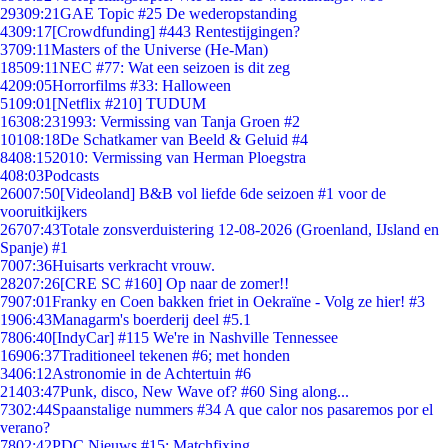
293
09:21
GAE Topic #25 De wederopstanding
43
09:17
[Crowdfunding] #443 Rentestijgingen?
37
09:11
Masters of the Universe (He-Man)
185
09:11
NEC #77: Wat een seizoen is dit zeg
42
09:05
Horrorfilms #33: Halloween
51
09:01
[Netflix #210] TUDUM
163
08:23
1993: Vermissing van Tanja Groen #2
101
08:18
De Schatkamer van Beeld & Geluid #4
84
08:15
2010: Vermissing van Herman Ploegstra
4
08:03
Podcasts
260
07:50
[Videoland] B&B vol liefde 6de seizoen #1 voor de
vooruitkijkers
267
07:43
Totale zonsverduistering 12-08-2026 (Groenland, IJsland en
Spanje) #1
70
07:36
Huisarts verkracht vrouw.
282
07:26
[CRE SC #160] Op naar de zomer!!
79
07:01
Franky en Coen bakken friet in Oekraïne - Volg ze hier! #3
19
06:43
Managarm's boerderij deel #5.1
78
06:40
[IndyCar] #115 We're in Nashville Tennessee
169
06:37
Traditioneel tekenen #6; met honden
34
06:12
Astronomie in de Achtertuin #6
214
03:47
Punk, disco, New Wave of? #60 Sing along...
73
02:44
Spaanstalige nummers #34 A que calor nos pasaremos por el
verano?
78
02:42
PDC Nieuws #15: Matchfixing