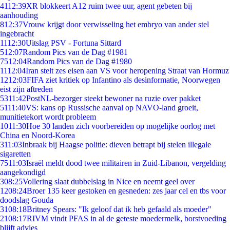
41
12:39
XR blokkeert A12 ruim twee uur, agent gebeten bij
aanhouding
8
12:37
Vrouw krijgt door verwisseling het embryo van ander stel
ingebracht
11
12:30
Uitslag PSV - Fortuna Sittard
5
12:07
Random Pics van de Dag #1981
75
12:04
Random Pics van de Dag #1980
11
12:04
Iran stelt zes eisen aan VS voor heropening Straat van Hormuz
12
12:03
FIFA ziet kritiek op Infantino als desinformatie, Noorwegen
eist zijn aftreden
53
11:42
PostNL-bezorger steekt bewoner na ruzie over pakket
51
11:40
VS: kans op Russische aanval op NAVO-land groeit,
munitietekort wordt probleem
10
11:30
Hoe 30 landen zich voorbereiden op mogelijke oorlog met
China en Noord-Korea
3
11:03
Inbraak bij Haagse politie: dieven betrapt bij stelen illegale
sigaretten
75
11:03
Israël meldt dood twee militairen in Zuid-Libanon, vergelding
aangekondigd
3
08:25
Vollering slaat dubbelslag in Nice en neemt geel over
12
08:24
Broer 135 keer gestoken en gesneden: zes jaar cel en tbs voor
doodslag Gouda
31
08:18
Britney Spears: "Ik geloof dat ik heb gefaald als moeder"
21
08:17
RIVM vindt PFAS in al de geteste moedermelk, borstvoeding
blijft advies