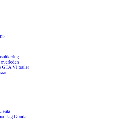
app
suitkering
d overleden
e GTA VI trailer
maan
 Ceuta
doodslag Gouda