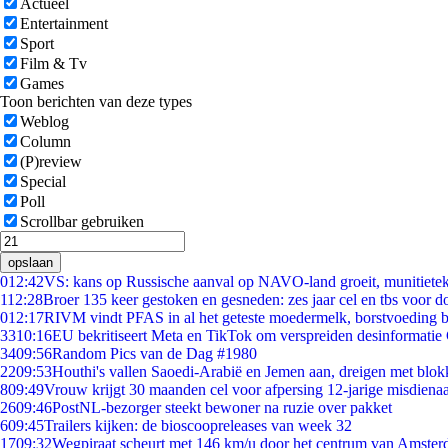
Actueel
Entertainment
Sport
Film & Tv
Games
Toon berichten van deze types
Weblog
Column
(P)review
Special
Poll
Scrollbar gebruiken
opslaan
0
12:42
VS: kans op Russische aanval op NAVO-land groeit, munitiete
1
12:28
Broer 135 keer gestoken en gesneden: zes jaar cel en tbs voor 
0
12:17
RIVM vindt PFAS in al het geteste moedermelk, borstvoeding bl
33
10:16
EU bekritiseert Meta en TikTok om verspreiden desinformatie
34
09:56
Random Pics van de Dag #1980
22
09:53
Houthi's vallen Saoedi-Arabië en Jemen aan, dreigen met blok
8
09:49
Vrouw krijgt 30 maanden cel voor afpersing 12-jarige misdienaa
26
09:46
PostNL-bezorger steekt bewoner na ruzie over pakket
6
09:45
Trailers kijken: de bioscoopreleases van week 32
17
09:32
Wegpiraat scheurt met 146 km/u door het centrum van Amste