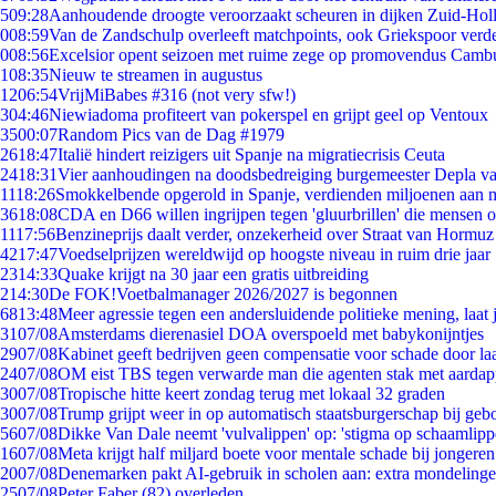
5
09:28
Aanhoudende droogte veroorzaakt scheuren in dijken Zuid-Hol
0
08:59
Van de Zandschulp overleeft matchpoints, ook Griekspoor verde
0
08:56
Excelsior opent seizoen met ruime zege op promovendus Camb
1
08:35
Nieuw te streamen in augustus
12
06:54
VrijMiBabes #316 (not very sfw!)
3
04:46
Niewiadoma profiteert van pokerspel en grijpt geel op Ventoux
35
00:07
Random Pics van de Dag #1979
26
18:47
Italië hindert reizigers uit Spanje na migratiecrisis Ceuta
24
18:31
Vier aanhoudingen na doodsbedreiging burgemeester Depla v
11
18:26
Smokkelbende opgerold in Spanje, verdienden miljoenen aan 
36
18:08
CDA en D66 willen ingrijpen tegen 'gluurbrillen' die mensen 
11
17:56
Benzineprijs daalt verder, onzekerheid over Straat van Hormuz b
42
17:47
Voedselprijzen wereldwijd op hoogste niveau in ruim drie jaar
23
14:33
Quake krijgt na 30 jaar een gratis uitbreiding
2
14:30
De FOK!Voetbalmanager 2026/2027 is begonnen
68
13:48
Meer agressie tegen een andersluidende politieke mening, laat j
31
07/08
Amsterdams dierenasiel DOA overspoeld met babykonijntjes
29
07/08
Kabinet geeft bedrijven geen compensatie voor schade door la
24
07/08
OM eist TBS tegen verwarde man die agenten stak met aardap
30
07/08
Tropische hitte keert zondag terug met lokaal 32 graden
30
07/08
Trump grijpt weer in op automatisch staatsburgerschap bij geb
56
07/08
Dikke Van Dale neemt 'vulvalippen' op: 'stigma op schaamlip
16
07/08
Meta krijgt half miljard boete voor mentale schade bij jongeren
20
07/08
Denemarken pakt AI-gebruik in scholen aan: extra mondeling
25
07/08
Peter Faber (82) overleden