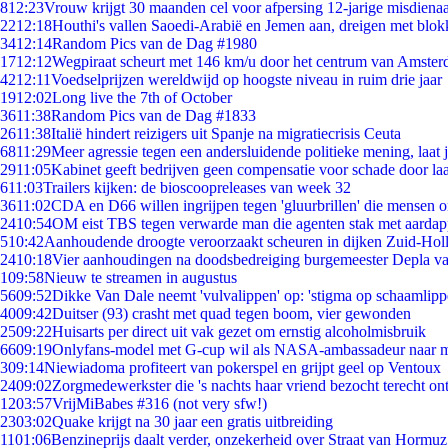
8
12:23
Vrouw krijgt 30 maanden cel voor afpersing 12-jarige misdienaa
22
12:18
Houthi's vallen Saoedi-Arabië en Jemen aan, dreigen met blok
34
12:14
Random Pics van de Dag #1980
17
12:12
Wegpiraat scheurt met 146 km/u door het centrum van Amste
42
12:11
Voedselprijzen wereldwijd op hoogste niveau in ruim drie jaar
19
12:02
Long live the 7th of October
36
11:38
Random Pics van de Dag #1833
26
11:38
Italië hindert reizigers uit Spanje na migratiecrisis Ceuta
68
11:29
Meer agressie tegen een andersluidende politieke mening, laat ji
29
11:05
Kabinet geeft bedrijven geen compensatie voor schade door la
6
11:03
Trailers kijken: de bioscoopreleases van week 32
36
11:02
CDA en D66 willen ingrijpen tegen 'gluurbrillen' die mensen 
24
10:54
OM eist TBS tegen verwarde man die agenten stak met aardap
5
10:42
Aanhoudende droogte veroorzaakt scheuren in dijken Zuid-Hol
24
10:18
Vier aanhoudingen na doodsbedreiging burgemeester Depla v
1
09:58
Nieuw te streamen in augustus
56
09:52
Dikke Van Dale neemt 'vulvalippen' op: 'stigma op schaamlip
40
09:42
Duitser (93) crasht met quad tegen boom, vier gewonden
25
09:22
Huisarts per direct uit vak gezet om ernstig alcoholmisbruik
66
09:19
Onlyfans-model met G-cup wil als NASA-ambassadeur naar 
3
09:14
Niewiadoma profiteert van pokerspel en grijpt geel op Ventoux
24
09:02
Zorgmedewerkster die 's nachts haar vriend bezocht terecht on
12
03:57
VrijMiBabes #316 (not very sfw!)
23
03:02
Quake krijgt na 30 jaar een gratis uitbreiding
11
01:06
Benzineprijs daalt verder, onzekerheid over Straat van Hormuz 