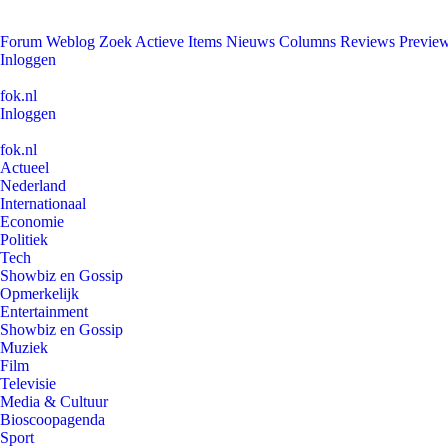
Forum
Weblog
Zoek
Actieve Items
Nieuws
Columns
Reviews
Previe
Inloggen
fok.nl
Inloggen
fok.nl
Actueel
Nederland
Internationaal
Economie
Politiek
Tech
Showbiz en Gossip
Opmerkelijk
Entertainment
Showbiz en Gossip
Muziek
Film
Televisie
Media & Cultuur
Bioscoopagenda
Sport