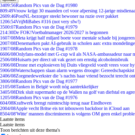
34
09:56
Random Pics van de Dag #1980
8
09:49
Vrouw krijgt 30 maanden cel voor afpersing 12-jarige misdienaa
26
09:46
PostNL-bezorger steekt bewoner na ruzie over pakket
12
06:54
VrijMiBabes #316 (not very sfw!)
35
00:07
Random Pics van de Dag #1979
2
14:30
De FOK!Voetbalmanager 2026/2027 is begonnen
16
07/08
Meta krijgt half miljard boete voor mentale schade bij jongeren
20
07/08
Denemarken pakt AI-gebruik in scholen aan: extra mondeling
19
07/08
Random Pics van de Dag #1978
66
06/08
Onlyfans-model met G-cup wil als NASA-ambassadeur naar 
25
06/08
Huisarts per direct uit vak gezet om ernstig alcoholmisbruik
19
06/08
Drone met explosieven bij Duits vliegveld voedt vrees voor hy
59
06/08
Waterschappen slaan alarm wegens droogte: Gereedschapskist
24
06/08
Zorgmedewerkster die 's nachts haar vriend bezocht terecht on
38
06/08
Random Pics van de Dag #1977
21
05/08
Tanken in België wordt nóg aantrekkelijker
34
05/08
Dirk sluit supermarkt op de Wallen na golf van diefstal en agre
12
05/08
Random Pics van de Dag #1976
6
04/08
Kraftwerk brengt ruimteschip terug naar Eindhoven
20
04/08
Apple vecht Britse eis tot inbouwen backdoor in iCloud aan
85
04/08
'Witte' mannen discrimineren is volgens OM geen enkel probl
Laatste items
Laatste items
Toon berichten uit deze thema's