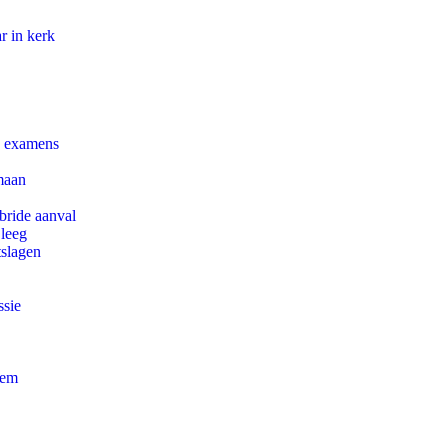
r in kerk
e examens
maan
bride aanval
 leeg
tslagen
ssie
eem