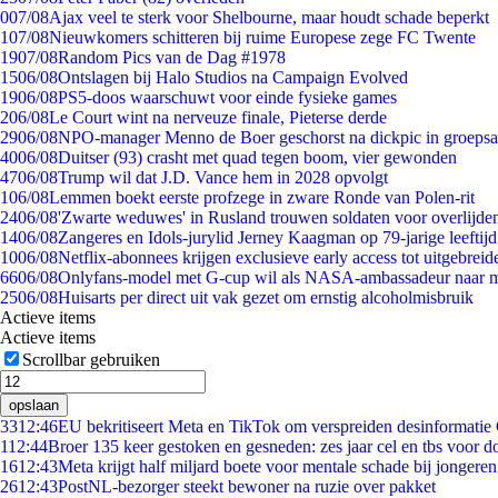
0
07/08
Ajax veel te sterk voor Shelbourne, maar houdt schade beperkt
1
07/08
Nieuwkomers schitteren bij ruime Europese zege FC Twente
19
07/08
Random Pics van de Dag #1978
15
06/08
Ontslagen bij Halo Studios na Campaign Evolved
19
06/08
PS5-doos waarschuwt voor einde fysieke games
2
06/08
Le Court wint na nerveuze finale, Pieterse derde
29
06/08
NPO-manager Menno de Boer geschorst na dickpic in groeps
40
06/08
Duitser (93) crasht met quad tegen boom, vier gewonden
47
06/08
Trump wil dat J.D. Vance hem in 2028 opvolgt
1
06/08
Lemmen boekt eerste profzege in zware Ronde van Polen-rit
24
06/08
'Zwarte weduwes' in Rusland trouwen soldaten voor overlijden
14
06/08
Zangeres en Idols-jurylid Jerney Kaagman op 79-jarige leeftij
10
06/08
Netflix-abonnees krijgen exclusieve early access tot uitgebreid
66
06/08
Onlyfans-model met G-cup wil als NASA-ambassadeur naar 
25
06/08
Huisarts per direct uit vak gezet om ernstig alcoholmisbruik
Actieve items
Actieve items
Scrollbar gebruiken
opslaan
33
12:46
EU bekritiseert Meta en TikTok om verspreiden desinformatie
1
12:44
Broer 135 keer gestoken en gesneden: zes jaar cel en tbs voor 
16
12:43
Meta krijgt half miljard boete voor mentale schade bij jongeren
26
12:43
PostNL-bezorger steekt bewoner na ruzie over pakket