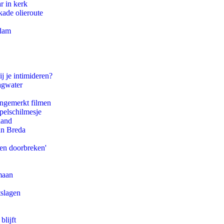
r in kerk
kade olieroute
rdam
j je intimideren?
agwater
ongemerkt filmen
pelschilmesje
land
an Breda
pen doorbreken'
maan
tslagen
blijft