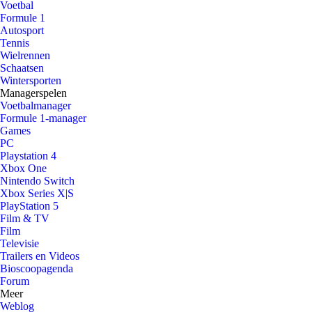
Voetbal
Formule 1
Autosport
Tennis
Wielrennen
Schaatsen
Wintersporten
Managerspelen
Voetbalmanager
Formule 1-manager
Games
PC
Playstation 4
Xbox One
Nintendo Switch
Xbox Series X|S
PlayStation 5
Film & TV
Film
Televisie
Trailers en Videos
Bioscoopagenda
Forum
Meer
Weblog