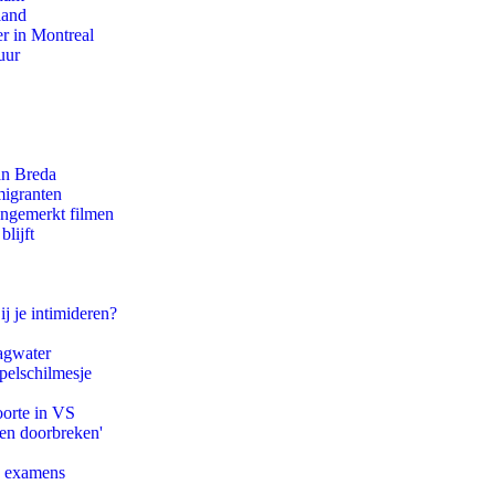
land
r in Montreal
uur
an Breda
migranten
ongemerkt filmen
lijft
ij je intimideren?
agwater
pelschilmesje
oorte in VS
pen doorbreken'
e examens