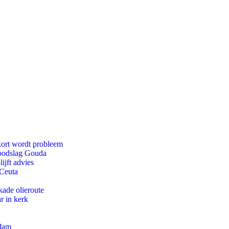
kort wordt probleem
doodslag Gouda
ijft advies
 Ceuta
kade olieroute
r in kerk
rdam