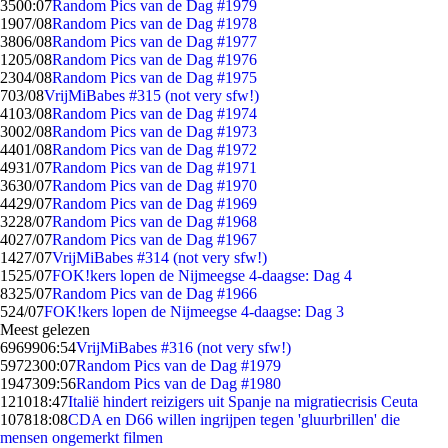
35
00:07
Random Pics van de Dag #1979
19
07/08
Random Pics van de Dag #1978
38
06/08
Random Pics van de Dag #1977
12
05/08
Random Pics van de Dag #1976
23
04/08
Random Pics van de Dag #1975
7
03/08
VrijMiBabes #315 (not very sfw!)
41
03/08
Random Pics van de Dag #1974
30
02/08
Random Pics van de Dag #1973
44
01/08
Random Pics van de Dag #1972
49
31/07
Random Pics van de Dag #1971
36
30/07
Random Pics van de Dag #1970
44
29/07
Random Pics van de Dag #1969
32
28/07
Random Pics van de Dag #1968
40
27/07
Random Pics van de Dag #1967
14
27/07
VrijMiBabes #314 (not very sfw!)
15
25/07
FOK!kers lopen de Nijmeegse 4-daagse: Dag 4
83
25/07
Random Pics van de Dag #1966
5
24/07
FOK!kers lopen de Nijmeegse 4-daagse: Dag 3
Meest gelezen
69699
06:54
VrijMiBabes #316 (not very sfw!)
59723
00:07
Random Pics van de Dag #1979
19473
09:56
Random Pics van de Dag #1980
1210
18:47
Italië hindert reizigers uit Spanje na migratiecrisis Ceuta
1078
18:08
CDA en D66 willen ingrijpen tegen 'gluurbrillen' die
mensen ongemerkt filmen