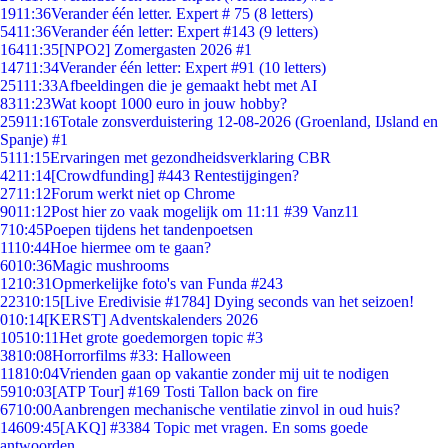
19
11:36
Verander één letter. Expert # 75 (8 letters)
54
11:36
Verander één letter: Expert #143 (9 letters)
164
11:35
[NPO2] Zomergasten 2026 #1
147
11:34
Verander één letter: Expert #91 (10 letters)
251
11:33
Afbeeldingen die je gemaakt hebt met AI
83
11:23
Wat koopt 1000 euro in jouw hobby?
259
11:16
Totale zonsverduistering 12-08-2026 (Groenland, IJsland en
Spanje) #1
51
11:15
Ervaringen met gezondheidsverklaring CBR
42
11:14
[Crowdfunding] #443 Rentestijgingen?
27
11:12
Forum werkt niet op Chrome
90
11:12
Post hier zo vaak mogelijk om 11:11 #39 Vanz11
7
10:45
Poepen tijdens het tandenpoetsen
11
10:44
Hoe hiermee om te gaan?
60
10:36
Magic mushrooms
12
10:31
Opmerkelijke foto's van Funda #243
223
10:15
[Live Eredivisie #1784] Dying seconds van het seizoen!
0
10:14
[KERST] Adventskalenders 2026
105
10:11
Het grote goedemorgen topic #3
38
10:08
Horrorfilms #33: Halloween
118
10:04
Vrienden gaan op vakantie zonder mij uit te nodigen
59
10:03
[ATP Tour] #169 Tosti Tallon back on fire
67
10:00
Aanbrengen mechanische ventilatie zinvol in oud huis?
146
09:45
[AKQ] #3384 Topic met vragen. En soms goede
antwoorden.