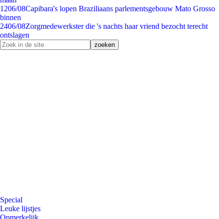
12
06/08
Capibara's lopen Braziliaans parlementsgebouw Mato Grosso
binnen
24
06/08
Zorgmedewerkster die 's nachts haar vriend bezocht terecht
ontslagen
Special
Leuke lijstjes
Opmerkelijk