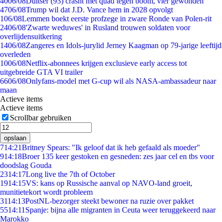
40
06/08
Duitser (93) crasht met quad tegen boom, vier gewonden
47
06/08
Trump wil dat J.D. Vance hem in 2028 opvolgt
1
06/08
Lemmen boekt eerste profzege in zware Ronde van Polen-rit
24
06/08
'Zwarte weduwes' in Rusland trouwen soldaten voor
overlijdensuitkering
14
06/08
Zangeres en Idols-jurylid Jerney Kaagman op 79-jarige leeftijd
overleden
10
06/08
Netflix-abonnees krijgen exclusieve early access tot
uitgebreide GTA VI trailer
66
06/08
Onlyfans-model met G-cup wil als NASA-ambassadeur naar
maan
Actieve items
Actieve items
Scrollbar gebruiken
opslaan
7
14:21
Britney Spears: "Ik geloof dat ik heb gefaald als moeder"
9
14:18
Broer 135 keer gestoken en gesneden: zes jaar cel en tbs voor
doodslag Gouda
23
14:17
Long live the 7th of October
19
14:15
VS: kans op Russische aanval op NAVO-land groeit,
munitietekort wordt probleem
31
14:13
PostNL-bezorger steekt bewoner na ruzie over pakket
55
14:11
Spanje: bijna alle migranten in Ceuta weer teruggekeerd naar
Marokko