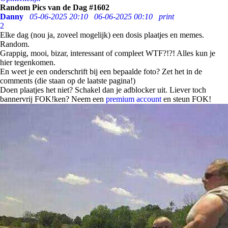
Random Pics van de Dag #1602
Danny
05-06-2025 20:10
06-06-2025 00:10
print
2
Elke dag (nou ja, zoveel mogelijk) een dosis plaatjes en memes.
Random.
Grappig, mooi, bizar, interessant of compleet WTF?!?! Alles kun je
hier tegenkomen.
En weet je een onderschrift bij een bepaalde foto? Zet het in de
comments (die staan op de laatste pagina!)
Doen plaatjes het niet? Schakel dan je adblocker uit. Liever toch
bannervrij FOK!ken? Neem een
premium account
en steun FOK!