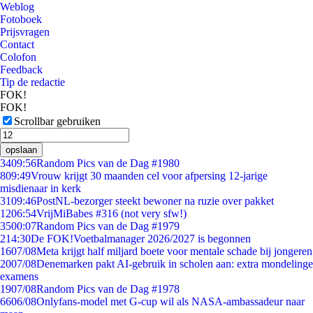
Weblog
Fotoboek
Prijsvragen
Contact
Colofon
Feedback
Tip de redactie
FOK!
FOK!
Scrollbar gebruiken
opslaan
34
09:56
Random Pics van de Dag #1980
8
09:49
Vrouw krijgt 30 maanden cel voor afpersing 12-jarige
misdienaar in kerk
31
09:46
PostNL-bezorger steekt bewoner na ruzie over pakket
12
06:54
VrijMiBabes #316 (not very sfw!)
35
00:07
Random Pics van de Dag #1979
2
14:30
De FOK!Voetbalmanager 2026/2027 is begonnen
16
07/08
Meta krijgt half miljard boete voor mentale schade bij jongeren
20
07/08
Denemarken pakt AI-gebruik in scholen aan: extra mondelinge
examens
19
07/08
Random Pics van de Dag #1978
66
06/08
Onlyfans-model met G-cup wil als NASA-ambassadeur naar