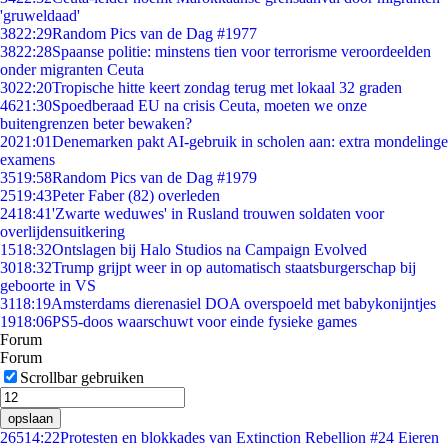
'gruweldaad'
38
22:29
Random Pics van de Dag #1977
38
22:28
Spaanse politie: minstens tien voor terrorisme veroordeelden
onder migranten Ceuta
30
22:20
Tropische hitte keert zondag terug met lokaal 32 graden
46
21:30
Spoedberaad EU na crisis Ceuta, moeten we onze
buitengrenzen beter bewaken?
20
21:01
Denemarken pakt AI-gebruik in scholen aan: extra mondelinge
examens
35
19:58
Random Pics van de Dag #1979
25
19:43
Peter Faber (82) overleden
24
18:41
'Zwarte weduwes' in Rusland trouwen soldaten voor
overlijdensuitkering
15
18:32
Ontslagen bij Halo Studios na Campaign Evolved
30
18:32
Trump grijpt weer in op automatisch staatsburgerschap bij
geboorte in VS
31
18:19
Amsterdams dierenasiel DOA overspoeld met babykonijntjes
19
18:06
PS5-doos waarschuwt voor einde fysieke games
Forum
Forum
Scrollbar gebruiken
opslaan
265
14:22
Protesten en blokkades van Extinction Rebellion #24 Eieren