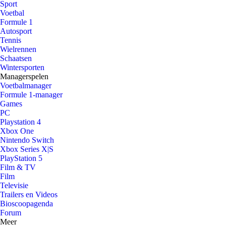
Sport
Voetbal
Formule 1
Autosport
Tennis
Wielrennen
Schaatsen
Wintersporten
Managerspelen
Voetbalmanager
Formule 1-manager
Games
PC
Playstation 4
Xbox One
Nintendo Switch
Xbox Series X|S
PlayStation 5
Film & TV
Film
Televisie
Trailers en Videos
Bioscoopagenda
Forum
Meer