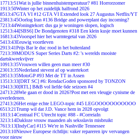
177
13:51
Wat is jullie binnenhuistemperatuur? #81 Horrorzomer
19
13:50
Winter op het zuidelijk halfrond 2026
85
13:47
GTA VI #12 GTA VI Extended look 27 Augustus Netflix/YT
238
13:45
Oorlog Iran #136 Bridge and powerplant day incoming?
72
13:44
Woningtekort: dus ga je woningen slopen, logisch
125
13:44
[SBS6] De Bondgenoten #318 Een klein kusje moet kunnen
168
13:43
Voorspel hier het warmtegetal van 2026
54
13:43
Eeuwig voortleven
29
13:41
Prijs Bar le duc rood in het buitenland
72
13:39
MODUS Super Series Darts #2: 's werelds mooiste
dartskweekvijver
109
13:35
Vrouwen willen geen man meer #30
230
13:35
Nederland stevent af op watertekort
285
13:35
MotoGP #93 Met de TT in Assen
135
13:33
[DRT SC] #6: RendacGoden sponsored by TONZON
194
13:30
[RTL] B&B vol liefde 6de seizoen #4
247
13:28
Wie gaan er dood in 2026?Post met een vleugje cynisme de
overledenen.
274
13:26
Het enige echte LEGO-topic #45 LEGOOOOOOOOOOO
65
13:21
Trump wil dat J.D. Vance hem in 2028 opvolgt
18
13:14
Centraal FC Utrecht topic #88 - #CorreiaIn
32
13:14
Dakloze vrouw maanden als seksslavin misbruikt
76
13:13
[IndyCar] #115 We're in Nashville Tennessee
20
13:10
Nieuwe Europese richtlijn: vaker repareren ipv vervangen
voor nieuw