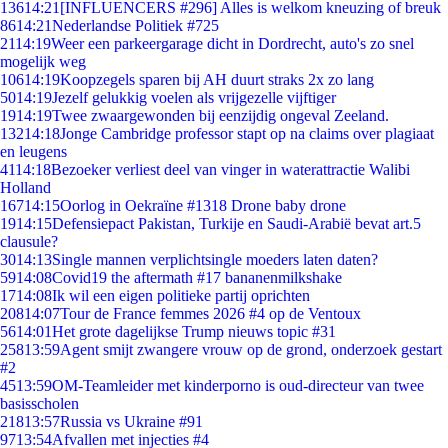
136
14:21
[INFLUENCERS #296] Alles is welkom kneuzing of breuk
86
14:21
Nederlandse Politiek #725
21
14:19
Weer een parkeergarage dicht in Dordrecht, auto's zo snel
mogelijk weg
106
14:19
Koopzegels sparen bij AH duurt straks 2x zo lang
50
14:19
Jezelf gelukkig voelen als vrijgezelle vijftiger
19
14:19
Twee zwaargewonden bij eenzijdig ongeval Zeeland.
132
14:18
Jonge Cambridge professor stapt op na claims over plagiaat
en leugens
41
14:18
Bezoeker verliest deel van vinger in waterattractie Walibi
Holland
167
14:15
Oorlog in Oekraïne #1318 Drone baby drone
19
14:15
Defensiepact Pakistan, Turkije en Saudi-Arabië bevat art.5
clausule?
30
14:13
Single mannen verplichtsingle moeders laten daten?
59
14:08
Covid19 the aftermath #17 bananenmilkshake
17
14:08
Ik wil een eigen politieke partij oprichten
208
14:07
Tour de France femmes 2026 #4 op de Ventoux
56
14:01
Het grote dagelijkse Trump nieuws topic #31
258
13:59
Agent smijt zwangere vrouw op de grond, onderzoek gestart
#2
45
13:59
OM-Teamleider met kinderporno is oud-directeur van twee
basisscholen
218
13:57
Russia vs Ukraine #91
97
13:54
Afvallen met injecties #4