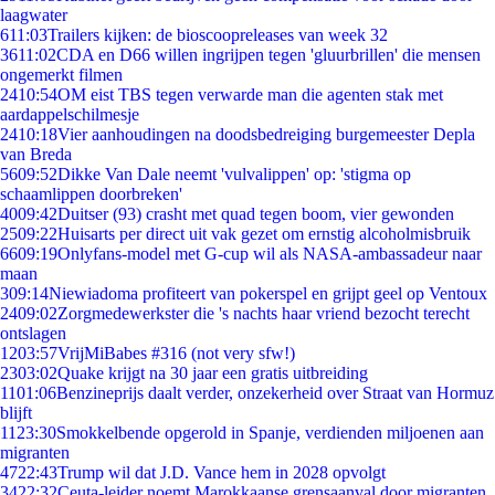
laagwater
6
11:03
Trailers kijken: de bioscoopreleases van week 32
36
11:02
CDA en D66 willen ingrijpen tegen 'gluurbrillen' die mensen
ongemerkt filmen
24
10:54
OM eist TBS tegen verwarde man die agenten stak met
aardappelschilmesje
24
10:18
Vier aanhoudingen na doodsbedreiging burgemeester Depla
van Breda
56
09:52
Dikke Van Dale neemt 'vulvalippen' op: 'stigma op
schaamlippen doorbreken'
40
09:42
Duitser (93) crasht met quad tegen boom, vier gewonden
25
09:22
Huisarts per direct uit vak gezet om ernstig alcoholmisbruik
66
09:19
Onlyfans-model met G-cup wil als NASA-ambassadeur naar
maan
3
09:14
Niewiadoma profiteert van pokerspel en grijpt geel op Ventoux
24
09:02
Zorgmedewerkster die 's nachts haar vriend bezocht terecht
ontslagen
12
03:57
VrijMiBabes #316 (not very sfw!)
23
03:02
Quake krijgt na 30 jaar een gratis uitbreiding
11
01:06
Benzineprijs daalt verder, onzekerheid over Straat van Hormuz
blijft
11
23:30
Smokkelbende opgerold in Spanje, verdienden miljoenen aan
migranten
47
22:43
Trump wil dat J.D. Vance hem in 2028 opvolgt
34
22:32
Ceuta-leider noemt Marokkaanse grensaanval door migranten