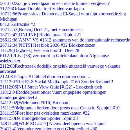
50
13:02
Zou je vreemdgaan in een relatie kunnen vergeven?
3
12:56
Orkaan Dolphin treft zuiden van Japan
107
12:56
Progressieve Democraat El-Sayed wint nipt voorverkiezing
Michigan
84
12:55
Brazilië #2
107
12:53
[Breien] Deel 21, met zomerbreisels
187
12:47
[ONLINE] Roddelpraat Topic #21
266
12:38
[AMV] VS #1312 spammers van de internationale rechtsorde
267
12:34
[NET5] Het blok 2026 #32 Blokkendozen
1
12:29
[Dagboek] Veel aan hoofd - Deel 28
61
12:12
Lisa (38) vermoord in Griekenland door Afghaanse
asielzoeker
21
12:08
Rechtszaak dodelijk ongeluk uitgesteld vanwege vakantie
advocaat
2
12:08
Teltopic #1566 tel door en door en door....
121
12:07
Het RLS Social Media-topic #160 Zonder Kolonel!!
211
12:06
[NL] Street View Quiz [#122] - Loogisch toch
110
12:04
Roddelpraat onder vuur: ongepaste opmerkingen
minderjarigen deel 2
141
12:02
[Wielrennen #616] Brennan!
151
11:59
Migranten breken door grens naar Ceuta in Spanje,l #10
281
11:55
Post hier pas overleden muzikanten #32
80
11:50
De Bondgenoten Spoiler Topic #3
148
11:48
[WLR SC #417] Nieuw deel openen was kaputt
204
11:41
Verander een letter expert (7lettereditie) #50