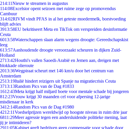
2
14:11
Nieuw te streamen in augustus
1
14:08
Excelsior opent seizoen met ruime zege op promovendus
Cambuur
3
14:02
RIVM vindt PFAS in al het geteste moedermelk, borstvoeding
blijft advies
39
13:58
EU bekritiseert Meta en TikTok om verspreiden desinformatie
Ceuta
60
13:58
Waterschappen slaan alarm wegens droogte: Gereedschapskist
leeg
6
13:57
Aanhoudende droogte veroorzaakt scheuren in dijken Zuid-
Holland
27
13:42
Houthi's vallen Saoedi-Arabië en Jemen aan, dreigen met
blokkade olieroute
20
13:36
Wegpiraat scheurt met 146 km/u door het centrum van
Amsterdam
25
13:19
Italië hindert reizigers uit Spanje na migratiecrisis Ceuta
37
13:13
Random Pics van de Dag #1833
16
12:43
Meta krijgt half miljard boete voor mentale schade bij jongeren
8
12:23
Vrouw krijgt 30 maanden cel voor afpersing 12-jarige
misdienaar in kerk
34
12:14
Random Pics van de Dag #1980
42
12:11
Voedselprijzen wereldwijd op hoogste niveau in ruim drie jaar
68
11:29
Meer agressie tegen een andersluidende politieke mening, laat
jij je intimideren?
29
11:05
Kabinet geeft bedrijven geen compensatie voor schade door