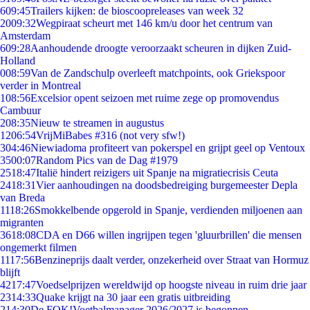
6
09:45
Trailers kijken: de bioscoopreleases van week 32
20
09:32
Wegpiraat scheurt met 146 km/u door het centrum van
Amsterdam
6
09:28
Aanhoudende droogte veroorzaakt scheuren in dijken Zuid-
Holland
0
08:59
Van de Zandschulp overleeft matchpoints, ook Griekspoor
verder in Montreal
1
08:56
Excelsior opent seizoen met ruime zege op promovendus
Cambuur
2
08:35
Nieuw te streamen in augustus
12
06:54
VrijMiBabes #316 (not very sfw!)
3
04:46
Niewiadoma profiteert van pokerspel en grijpt geel op Ventoux
35
00:07
Random Pics van de Dag #1979
25
18:47
Italië hindert reizigers uit Spanje na migratiecrisis Ceuta
24
18:31
Vier aanhoudingen na doodsbedreiging burgemeester Depla
van Breda
11
18:26
Smokkelbende opgerold in Spanje, verdienden miljoenen aan
migranten
36
18:08
CDA en D66 willen ingrijpen tegen 'gluurbrillen' die mensen
ongemerkt filmen
11
17:56
Benzineprijs daalt verder, onzekerheid over Straat van Hormuz
blijft
42
17:47
Voedselprijzen wereldwijd op hoogste niveau in ruim drie jaar
23
14:33
Quake krijgt na 30 jaar een gratis uitbreiding
2
14:30
De FOK!Voetbalmanager 2026/2027 is begonnen