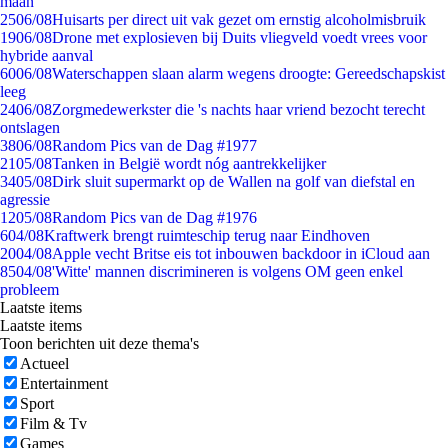
maan
25
06/08
Huisarts per direct uit vak gezet om ernstig alcoholmisbruik
19
06/08
Drone met explosieven bij Duits vliegveld voedt vrees voor
hybride aanval
60
06/08
Waterschappen slaan alarm wegens droogte: Gereedschapskist
leeg
24
06/08
Zorgmedewerkster die 's nachts haar vriend bezocht terecht
ontslagen
38
06/08
Random Pics van de Dag #1977
21
05/08
Tanken in België wordt nóg aantrekkelijker
34
05/08
Dirk sluit supermarkt op de Wallen na golf van diefstal en
agressie
12
05/08
Random Pics van de Dag #1976
6
04/08
Kraftwerk brengt ruimteschip terug naar Eindhoven
20
04/08
Apple vecht Britse eis tot inbouwen backdoor in iCloud aan
85
04/08
'Witte' mannen discrimineren is volgens OM geen enkel
probleem
Laatste items
Laatste items
Toon berichten uit deze thema's
Actueel
Entertainment
Sport
Film & Tv
Games