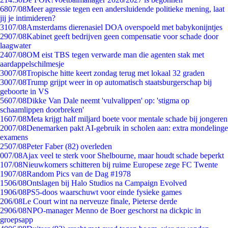
68
07/08
Meer agressie tegen een andersluidende politieke mening, laat
jij je intimideren?
31
07/08
Amsterdams dierenasiel DOA overspoeld met babykonijntjes
29
07/08
Kabinet geeft bedrijven geen compensatie voor schade door
laagwater
24
07/08
OM eist TBS tegen verwarde man die agenten stak met
aardappelschilmesje
30
07/08
Tropische hitte keert zondag terug met lokaal 32 graden
30
07/08
Trump grijpt weer in op automatisch staatsburgerschap bij
geboorte in VS
56
07/08
Dikke Van Dale neemt 'vulvalippen' op: 'stigma op
schaamlippen doorbreken'
16
07/08
Meta krijgt half miljard boete voor mentale schade bij jongeren
20
07/08
Denemarken pakt AI-gebruik in scholen aan: extra mondelinge
examens
25
07/08
Peter Faber (82) overleden
0
07/08
Ajax veel te sterk voor Shelbourne, maar houdt schade beperkt
1
07/08
Nieuwkomers schitteren bij ruime Europese zege FC Twente
19
07/08
Random Pics van de Dag #1978
15
06/08
Ontslagen bij Halo Studios na Campaign Evolved
19
06/08
PS5-doos waarschuwt voor einde fysieke games
2
06/08
Le Court wint na nerveuze finale, Pieterse derde
29
06/08
NPO-manager Menno de Boer geschorst na dickpic in
groepsapp