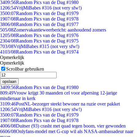
34
09:56
Random Pics van de Dag #1980
12
06:54
VrijMiBabes #316 (not very sfw!)
35
00:07
Random Pics van de Dag #1979
19
07/08
Random Pics van de Dag #1978
38
06/08
Random Pics van de Dag #1977
5
05/08
Zomervakantieweerbericht: aanhoudend zomers
12
05/08
Random Pics van de Dag #1976
23
04/08
Random Pics van de Dag #1975
7
03/08
VrijMiBabes #315 (not very sfw!)
41
03/08
Random Pics van de Dag #1974
Opmerkelijk
Opmerkelijk
Scrollbar gebruiken
opslaan
34
09:56
Random Pics van de Dag #1980
8
09:49
Vrouw krijgt 30 maanden cel voor afpersing 12-jarige
misdienaar in kerk
31
09:46
PostNL-bezorger steekt bewoner na ruzie over pakket
12
06:54
VrijMiBabes #316 (not very sfw!)
35
00:07
Random Pics van de Dag #1979
19
07/08
Random Pics van de Dag #1978
40
06/08
Duitser (93) crasht met quad tegen boom, vier gewonden
66
06/08
Onlyfans-model met G-cup wil als NASA-ambassadeur naar
maan