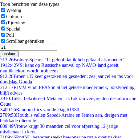
Toon berichten van deze types
Weblog
Column
(P)review
Special
Poll
Scrollbar gebruiken
opslaan
7
13:26
Britney Spears: "Ik geloof dat ik heb gefaald als moeder"
19
12:42
VS: kans op Russische aanval op NAVO-land groeit,
munitietekort wordt probleem
9
12:28
Broer 135 keer gestoken en gesneden: zes jaar cel en tbs voor
doodslag Gouda
3
12:17
RIVM vindt PFAS in al het geteste moedermelk, borstvoeding
blijft advies
39
10:16
EU bekritiseert Meta en TikTok om verspreiden desinformatie
Ceuta
34
09:56
Random Pics van de Dag #1980
27
09:53
Houthi's vallen Saoedi-Arabië en Jemen aan, dreigen met
blokkade olieroute
8
09:49
Vrouw krijgt 30 maanden cel voor afpersing 12-jarige
misdienaar in kerk
31
09:46
PostNL-bezorger steekt bewoner na ruzie over pakket