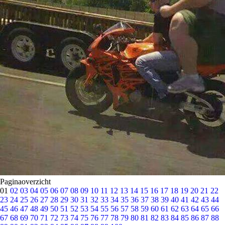
Paginaoverzicht
01
02
03
04
05
06
07
08
09
10
11
12
13
14
15
16
17
18
19
20
21
22
23
24
25
26
27
28
29
30
31
32
33
34
35
36
37
38
39
40
41
42
43
44
45
46
47
48
49
50
51
52
53
54
55
56
57
58
59
60
61
62
63
64
65
66
67
68
69
70
71
72
73
74
75
76
77
78
79
80
81
82
83
84
85
86
87
88