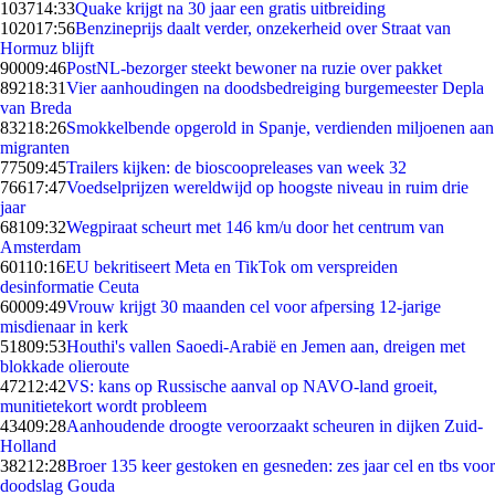
1037
14:33
Quake krijgt na 30 jaar een gratis uitbreiding
1020
17:56
Benzineprijs daalt verder, onzekerheid over Straat van
Hormuz blijft
900
09:46
PostNL-bezorger steekt bewoner na ruzie over pakket
892
18:31
Vier aanhoudingen na doodsbedreiging burgemeester Depla
van Breda
832
18:26
Smokkelbende opgerold in Spanje, verdienden miljoenen aan
migranten
775
09:45
Trailers kijken: de bioscoopreleases van week 32
766
17:47
Voedselprijzen wereldwijd op hoogste niveau in ruim drie
jaar
681
09:32
Wegpiraat scheurt met 146 km/u door het centrum van
Amsterdam
601
10:16
EU bekritiseert Meta en TikTok om verspreiden
desinformatie Ceuta
600
09:49
Vrouw krijgt 30 maanden cel voor afpersing 12-jarige
misdienaar in kerk
518
09:53
Houthi's vallen Saoedi-Arabië en Jemen aan, dreigen met
blokkade olieroute
472
12:42
VS: kans op Russische aanval op NAVO-land groeit,
munitietekort wordt probleem
434
09:28
Aanhoudende droogte veroorzaakt scheuren in dijken Zuid-
Holland
382
12:28
Broer 135 keer gestoken en gesneden: zes jaar cel en tbs voor
doodslag Gouda