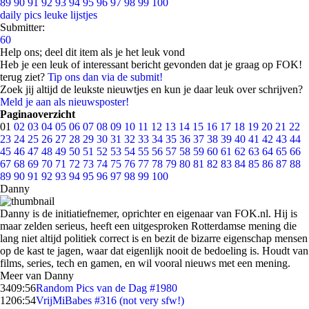
89
90
91
92
93
94
95
96
97
98
99
100
daily pics
leuke lijstjes
Submitter:
60
Help ons; deel dit item als je het leuk vond
Heb je een leuk of interessant bericht gevonden dat je graag op FOK!
terug ziet?
Tip ons dan via de submit!
Zoek jij altijd de leukste nieuwtjes en kun je daar leuk over schrijven?
Meld je aan als nieuwsposter!
Paginaoverzicht
01
02
03
04
05
06
07
08
09
10
11
12
13
14
15
16
17
18
19
20
21
22
23
24
25
26
27
28
29
30
31
32
33
34
35
36
37
38
39
40
41
42
43
44
45
46
47
48
49
50
51
52
53
54
55
56
57
58
59
60
61
62
63
64
65
66
67
68
69
70
71
72
73
74
75
76
77
78
79
80
81
82
83
84
85
86
87
88
89
90
91
92
93
94
95
96
97
98
99
100
Danny
Danny is de initiatiefnemer, oprichter en eigenaar van FOK.nl. Hij is
maar zelden serieus, heeft een uitgesproken Rotterdamse mening die
lang niet altijd politiek correct is en bezit de bizarre eigenschap mensen
op de kast te jagen, waar dat eigenlijk nooit de bedoeling is. Houdt van
films, series, tech en gamen, en wil vooral nieuws met een mening.
Meer van Danny
34
09:56
Random Pics van de Dag #1980
12
06:54
VrijMiBabes #316 (not very sfw!)