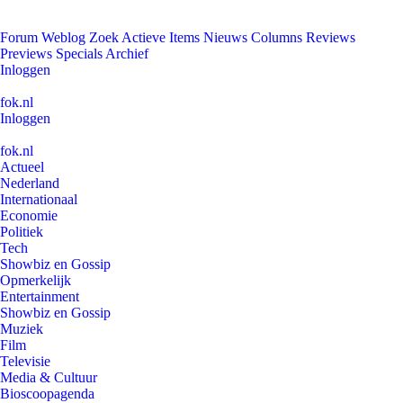
Forum
Weblog
Zoek
Actieve Items
Nieuws
Columns
Reviews
Previews
Specials
Archief
Inloggen
fok.nl
Inloggen
fok.nl
Actueel
Nederland
Internationaal
Economie
Politiek
Tech
Showbiz en Gossip
Opmerkelijk
Entertainment
Showbiz en Gossip
Muziek
Film
Televisie
Media & Cultuur
Bioscoopagenda