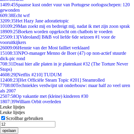
14
09:45
Spaanse kust onder vuur van Portugese oorlogsschepen: 120
gewonden
6
09:38
Echt wrf
32
09:35
Het Hazy Jane adoratietopic
101
09:29
Man zoekt mij en bedreigt mij, nadat ik met zijn zoon sprak
189
09:25
Boeken worden opgekocht om chatbots te voeden
255
09:13
[Videoland] B&B vol liefde 6de seizoen #1 voor de
vooruitkijkers
260
09:06
Hennie van der Most failliet verklaard
151
08:33
NPO-manager Menno de Boer (47) op non-actief stuurde
dick-pic rond
7
08:31
Draai hier alle platen in je platenkast #32 (The Torture Never
Stops)
46
08:29
[Netflix #210] TUDUM
124
08:23
[Het Officiële Steam Topic #201] Steamrolled
77
08:00
Techniekles verdwijnt uit onderbouw: maar half zo veel uren
als 2007
25
07:58
Op vakantie met (kleine) kinderen #30
18
07:39
William Orbit overleden
Leuke lijstjes
Leuke lijstjes
Scrollbar gebruiken
opslaan