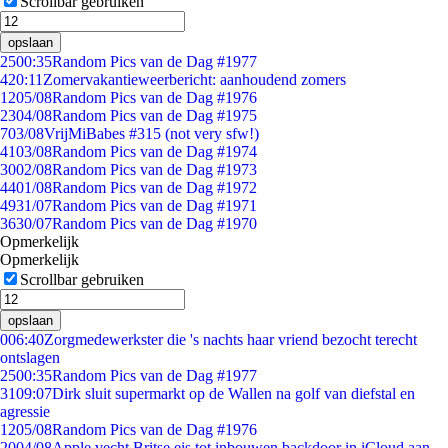
Scrollbar gebruiken
opslaan
25
00:35
Random Pics van de Dag #1977
4
20:11
Zomervakantieweerbericht: aanhoudend zomers
12
05/08
Random Pics van de Dag #1976
23
04/08
Random Pics van de Dag #1975
7
03/08
VrijMiBabes #315 (not very sfw!)
41
03/08
Random Pics van de Dag #1974
30
02/08
Random Pics van de Dag #1973
44
01/08
Random Pics van de Dag #1972
49
31/07
Random Pics van de Dag #1971
36
30/07
Random Pics van de Dag #1970
Opmerkelijk
Opmerkelijk
Scrollbar gebruiken
opslaan
0
06:40
Zorgmedewerkster die 's nachts haar vriend bezocht terecht
ontslagen
25
00:35
Random Pics van de Dag #1977
31
09:07
Dirk sluit supermarkt op de Wallen na golf van diefstal en
agressie
12
05/08
Random Pics van de Dag #1976
20
04/08
Apple vecht Britse eis tot inbouwen backdoor in iCloud aan