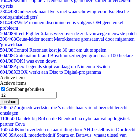
16
04/08
Ruim 1 op de 7 Nederlanders gaan deze zomer onverzekerd
op reis
23
04/08
Onderzoek naar flyers met waarschuwing voor 'Israëlische
oorlogsmisdadigers'
81
04/08
'Witte' mannen discrimineren is volgens OM geen enkel
probleem
5
04/08
Street Fighter 6-fans weer over de zeik vanwege nieuwste patch
30
04/08
Ceuta-leider noemt Marokkaanse grensaanval door migranten
'gruweldaad'
5
04/08
Control Resonant kost je 30 uur om uit te spelen
6
04/08
Grote natuurbrand Boschhuizerbergen groeit naar 100 hectare
6
04/08
FOK! was even down
2
04/08
Apex Legends stopt vandaag op Nintendo Switch
6
04/08
XBOX werkt aan Disc to Digital-programma
Actieve items
Actieve items
Scrollbar gebruiken
opslaan
2
06:52
Zorgmedewerkster die 's nachts haar vriend bezocht terecht
ontslagen
11
06:42
Datalek bij Bol en de Bijenkorf na cyberaanval op logistiek
partner Ceva
16
06:40
Kind overleden na aanrijding door AH-bestelbus in Dordrecht
8
06:39
Accell, moederbedrijf Sparta en Batavus, vraagt uitstel van