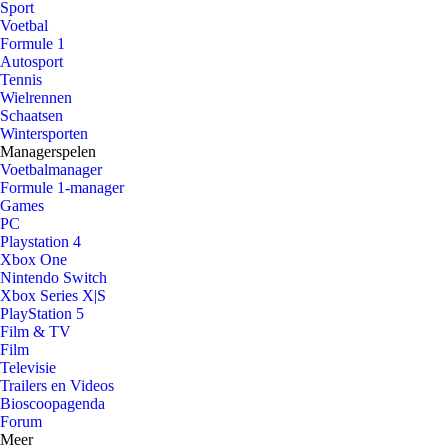
Sport
Voetbal
Formule 1
Autosport
Tennis
Wielrennen
Schaatsen
Wintersporten
Managerspelen
Voetbalmanager
Formule 1-manager
Games
PC
Playstation 4
Xbox One
Nintendo Switch
Xbox Series X|S
PlayStation 5
Film & TV
Film
Televisie
Trailers en Videos
Bioscoopagenda
Forum
Meer