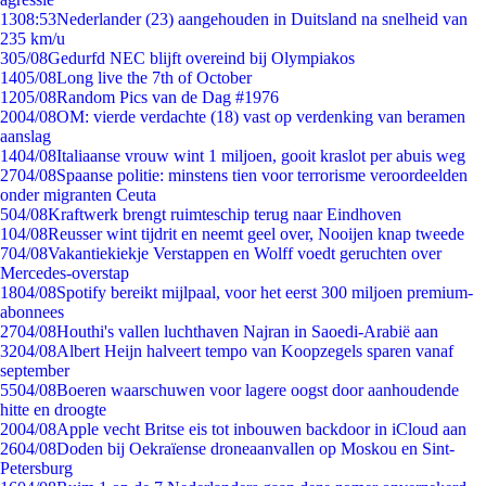
13
08:53
Nederlander (23) aangehouden in Duitsland na snelheid van
235 km/u
3
05/08
Gedurfd NEC blijft overeind bij Olympiakos
14
05/08
Long live the 7th of October
12
05/08
Random Pics van de Dag #1976
20
04/08
OM: vierde verdachte (18) vast op verdenking van beramen
aanslag
14
04/08
Italiaanse vrouw wint 1 miljoen, gooit kraslot per abuis weg
27
04/08
Spaanse politie: minstens tien voor terrorisme veroordeelden
onder migranten Ceuta
5
04/08
Kraftwerk brengt ruimteschip terug naar Eindhoven
1
04/08
Reusser wint tijdrit en neemt geel over, Nooijen knap tweede
7
04/08
Vakantiekiekje Verstappen en Wolff voedt geruchten over
Mercedes-overstap
18
04/08
Spotify bereikt mijlpaal, voor het eerst 300 miljoen premium-
abonnees
27
04/08
Houthi's vallen luchthaven Najran in Saoedi-Arabië aan
32
04/08
Albert Heijn halveert tempo van Koopzegels sparen vanaf
september
55
04/08
Boeren waarschuwen voor lagere oogst door aanhoudende
hitte en droogte
20
04/08
Apple vecht Britse eis tot inbouwen backdoor in iCloud aan
26
04/08
Doden bij Oekraïense droneaanvallen op Moskou en Sint-
Petersburg