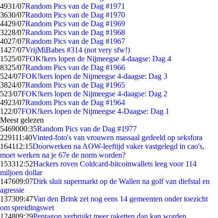
49
31/07
Random Pics van de Dag #1971
36
30/07
Random Pics van de Dag #1970
44
29/07
Random Pics van de Dag #1969
32
28/07
Random Pics van de Dag #1968
40
27/07
Random Pics van de Dag #1967
14
27/07
VrijMiBabes #314 (not very sfw!)
15
25/07
FOK!kers lopen de Nijmeegse 4-daagse: Dag 4
83
25/07
Random Pics van de Dag #1966
5
24/07
FOK!kers lopen de Nijmeegse 4-daagse: Dag 3
38
24/07
Random Pics van de Dag #1965
5
23/07
FOK!kers lopen de Nijmeegse 4-daagse: Dag 2
49
23/07
Random Pics van de Dag #1964
1
22/07
FOK!kers lopen de Nijmeegse 4-Daagse: Dag 1
Meest gelezen
54690
00:35
Random Pics van de Dag #1977
2291
11:40
Vinted-foto's van vrouwen massaal gedeeld op seksfora
1641
12:15
Doorwerken na AOW-leeftijd vaker vastgelegd in cao's,
moet werken na je 67e de norm worden?
1533
12:52
Hackers roven Coldcard-bitcoinwallets leeg voor 114
miljoen dollar
1476
09:07
Dirk sluit supermarkt op de Wallen na golf van diefstal en
agressie
1373
09:47
Van den Brink zet nog eens 14 gemeenten onder toezicht
om spreidingswet
1248
09:29
Pentagon verbruikt meer raketten dan kan worden