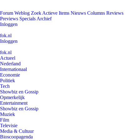
Forum
Weblog
Zoek
Actieve Items
Nieuws
Columns
Reviews
Previews
Specials
Archief
Inloggen
fok.nl
Inloggen
fok.nl
Actueel
Nederland
Internationaal
Economie
Politiek
Tech
Showbiz en Gossip
Opmerkelijk
Entertainment
Showbiz en Gossip
Muziek
Film
Televisie
Media & Cultuur
Bioscoopagenda