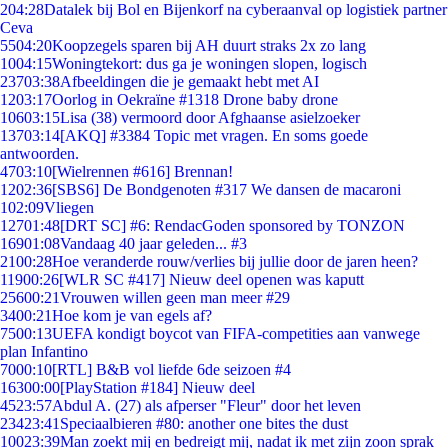
2
04:28
Datalek bij Bol en Bijenkorf na cyberaanval op logistiek partner
Ceva
55
04:20
Koopzegels sparen bij AH duurt straks 2x zo lang
10
04:15
Woningtekort: dus ga je woningen slopen, logisch
237
03:38
Afbeeldingen die je gemaakt hebt met AI
12
03:17
Oorlog in Oekraïne #1318 Drone baby drone
106
03:15
Lisa (38) vermoord door Afghaanse asielzoeker
137
03:14
[AKQ] #3384 Topic met vragen. En soms goede
antwoorden.
47
03:10
[Wielrennen #616] Brennan!
12
02:36
[SBS6] De Bondgenoten #317 We dansen de macaroni
1
02:09
Vliegen
127
01:48
[DRT SC] #6: RendacGoden sponsored by TONZON
169
01:08
Vandaag 40 jaar geleden... #3
21
00:28
Hoe veranderde rouw/verlies bij jullie door de jaren heen?
119
00:26
[WLR SC #417] Nieuw deel openen was kaputt
256
00:21
Vrouwen willen geen man meer #29
34
00:21
Hoe kom je van egels af?
75
00:13
UEFA kondigt boycot van FIFA-competities aan vanwege
plan Infantino
70
00:10
[RTL] B&B vol liefde 6de seizoen #4
163
00:00
[PlayStation #184] Nieuw deel
45
23:57
Abdul A. (27) als afperser "Fleur" door het leven
234
23:41
Speciaalbieren #80: another one bites the dust
100
23:39
Man zoekt mij en bedreigt mij, nadat ik met zijn zoon sprak