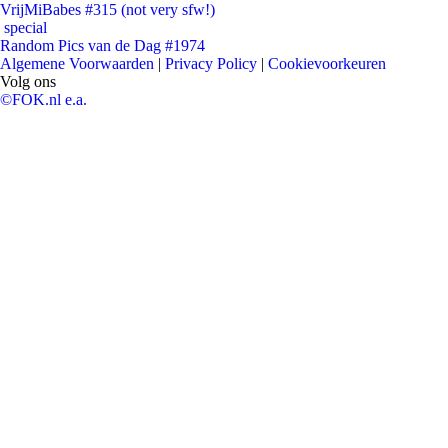
VrijMiBabes #315 (not very sfw!)
special
Random Pics van de Dag #1974
Algemene Voorwaarden
|
Privacy Policy
|
Cookievoorkeuren
Volg ons
©FOK.nl e.a.