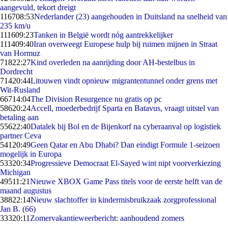
aangevuld, tekort dreigt
1167
08:53
Nederlander (23) aangehouden in Duitsland na snelheid van
235 km/u
1116
09:23
Tanken in België wordt nóg aantrekkelijker
1114
09:40
Iran overweegt Europese hulp bij ruimen mijnen in Straat
van Hormuz
718
22:27
Kind overleden na aanrijding door AH-bestelbus in
Dordrecht
714
20:44
Litouwen vindt opnieuw migrantentunnel onder grens met
Wit-Rusland
667
14:04
The Division Resurgence nu gratis op pc
586
20:24
Accell, moederbedrijf Sparta en Batavus, vraagt uitstel van
betaling aan
556
22:40
Datalek bij Bol en de Bijenkorf na cyberaanval op logistiek
partner Ceva
541
20:49
Geen Qatar en Abu Dhabi? Dan eindigt Formule 1-seizoen
mogelijk in Europa
533
20:34
Progressieve Democraat El-Sayed wint nipt voorverkiezing
Michigan
495
11:21
Nieuwe XBOX Game Pass titels voor de eerste helft van de
maand augustus
388
22:14
Nieuw slachtoffer in kindermisbruikzaak zorgprofessional
Jan B. (66)
333
20:11
Zomervakantieweerbericht: aanhoudend zomers