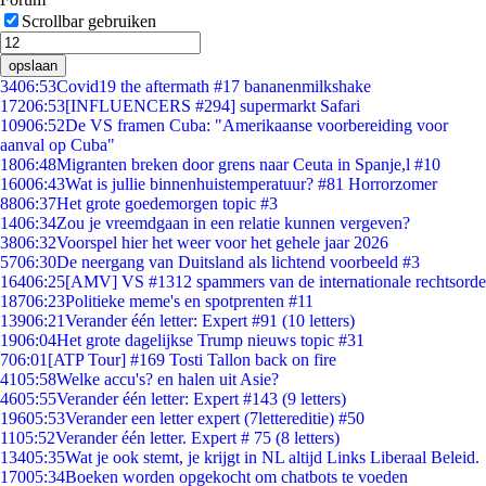
Scrollbar gebruiken
opslaan
34
06:53
Covid19 the aftermath #17 bananenmilkshake
172
06:53
[INFLUENCERS #294] supermarkt Safari
109
06:52
De VS framen Cuba: "Amerikaanse voorbereiding voor
aanval op Cuba"
18
06:48
Migranten breken door grens naar Ceuta in Spanje,l #10
160
06:43
Wat is jullie binnenhuistemperatuur? #81 Horrorzomer
88
06:37
Het grote goedemorgen topic #3
14
06:34
Zou je vreemdgaan in een relatie kunnen vergeven?
38
06:32
Voorspel hier het weer voor het gehele jaar 2026
57
06:30
De neergang van Duitsland als lichtend voorbeeld #3
164
06:25
[AMV] VS #1312 spammers van de internationale rechtsorde
187
06:23
Politieke meme's en spotprenten #11
139
06:21
Verander één letter: Expert #91 (10 letters)
19
06:04
Het grote dagelijkse Trump nieuws topic #31
7
06:01
[ATP Tour] #169 Tosti Tallon back on fire
41
05:58
Welke accu's? en halen uit Asie?
46
05:55
Verander één letter: Expert #143 (9 letters)
196
05:53
Verander een letter expert (7lettereditie) #50
11
05:52
Verander één letter. Expert # 75 (8 letters)
134
05:35
Wat je ook stemt, je krijgt in NL altijd Links Liberaal Beleid.
170
05:34
Boeken worden opgekocht om chatbots te voeden