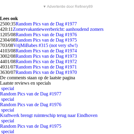
▼ Advertentie door Refinery89
Lees ook
25
00:35
Random Pics van de Dag #1977
4
20:11
Zomervakantieweerbericht: aanhoudend zomers
12
05/08
Random Pics van de Dag #1976
23
04/08
Random Pics van de Dag #1975
7
03/08
VrijMiBabes #315 (not very sfw!)
41
03/08
Random Pics van de Dag #1974
30
02/08
Random Pics van de Dag #1973
44
01/08
Random Pics van de Dag #1972
49
31/07
Random Pics van de Dag #1971
36
30/07
Random Pics van de Dag #1970
De comments staan op de laatste pagina
Laatste reviews en specials
special
Random Pics van de Dag #1977
special
Random Pics van de Dag #1976
special
Kraftwerk brengt ruimteschip terug naar Eindhoven
special
Random Pics van de Dag #1975
special