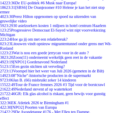
142
23:36
De EU-politiek #6 Musk naar Europa!
186
23:31
[SBS6] De Oranjezomer #10 Helene je kan het niet stop
ermee
40
23:30
Perez Hilton opgenomen op spoed na uitzenden van
gruwelijke video
59
23:29
30 asielzoekers kosten 1 miljoen in hotel centrum Haarlem
1
23:25
Progressieve Democraat El-Sayed wint nipt voorverkiezing
Michigan
2
23:24
Hoe ga jij om met een relatiebreuk?
0
23:23
Litouwen vindt opnieuw migrantentunnel onder grens met Wit-
Rusland
12
23:23
Wat is nou een goede jerrycan voor in de auto ?
38
23:20
Zoon(11) onderneemt werkelijk geen reet in de vakantie
49
23:19
[NPO1] Goedenavond Nederland
51
23:15
Een gezin stichten uit verveling?
27
23:13
Voorspel hier het weer van Juli 2026 (gemeten in de Bilt)
149
23:08
"Niche"-historische producten in de supermarkt
97
23:06
Jan B. (66) misbruikt zeker 14 kinderen
155
22:49
Tour de France femmes 2026 #3 Tijd voor de borstcrawl
216
22:49
Nederland stevent af op watertekort
217
22:46
GR: Elk glas alcohol is riskant, geen bewijs voor gunstig
effect
3
22:36
EK Atletiek 2026 te Birmingham #1
4
22:30
[NPO2] Poorten van Europa
214
22:29
De Avondetappe #176 - Met Ellen ten Damme.