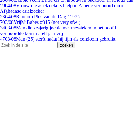
59
04/08
Vrouw die asielzoekers hielp in Athene vermoord door
Afghaanse asielzoeker
23
04/08
Random Pics van de Dag #1975
7
03/08
VrijMiBabes #315 (not very sfw!)
34
03/08
Man die zesjarig jochie met messteken in het hoofd
vermoordde komt na elf jaar vrij
47
03/08
Man (25) sterft nadat hij lijm als condoom gebruikt