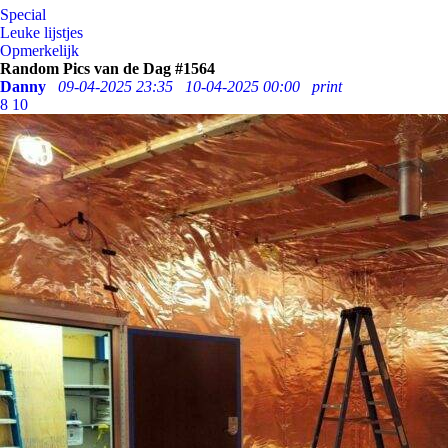
Special
Leuke lijstjes
Opmerkelijk
Random Pics van de Dag #1564
Danny
09-04-2025 23:35
10-04-2025 00:00
print
8
10