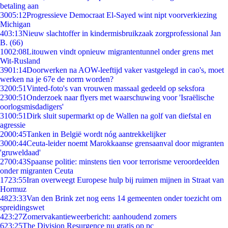
betaling aan
30
05:12
Progressieve Democraat El-Sayed wint nipt voorverkiezing
Michigan
4
03:13
Nieuw slachtoffer in kindermisbruikzaak zorgprofessional Jan
B. (66)
10
02:08
Litouwen vindt opnieuw migrantentunnel onder grens met
Wit-Rusland
39
01:14
Doorwerken na AOW-leeftijd vaker vastgelegd in cao's, moet
werken na je 67e de norm worden?
32
00:51
Vinted-foto's van vrouwen massaal gedeeld op seksfora
23
00:51
Onderzoek naar flyers met waarschuwing voor 'Israëlische
oorlogsmisdadigers'
31
00:51
Dirk sluit supermarkt op de Wallen na golf van diefstal en
agressie
20
00:45
Tanken in België wordt nóg aantrekkelijker
30
00:44
Ceuta-leider noemt Marokkaanse grensaanval door migranten
'gruweldaad'
27
00:43
Spaanse politie: minstens tien voor terrorisme veroordeelden
onder migranten Ceuta
17
23:55
Iran overweegt Europese hulp bij ruimen mijnen in Straat van
Hormuz
48
23:33
Van den Brink zet nog eens 14 gemeenten onder toezicht om
spreidingswet
4
23:27
Zomervakantieweerbericht: aanhoudend zomers
6
23:25
The Division Resurgence nu gratis op pc