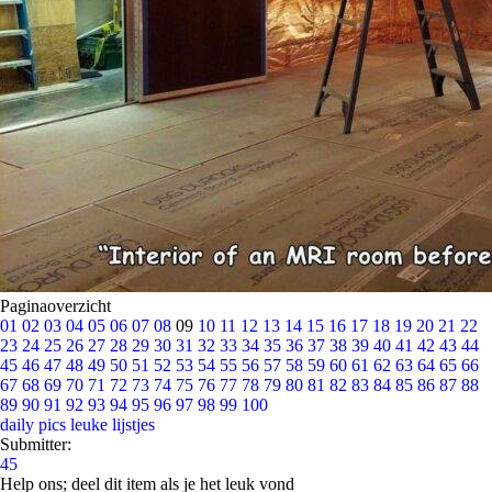
Paginaoverzicht
01
02
03
04
05
06
07
08
09
10
11
12
13
14
15
16
17
18
19
20
21
22
23
24
25
26
27
28
29
30
31
32
33
34
35
36
37
38
39
40
41
42
43
44
45
46
47
48
49
50
51
52
53
54
55
56
57
58
59
60
61
62
63
64
65
66
67
68
69
70
71
72
73
74
75
76
77
78
79
80
81
82
83
84
85
86
87
88
89
90
91
92
93
94
95
96
97
98
99
100
daily pics
leuke lijstjes
Submitter:
45
Help ons; deel dit item als je het leuk vond