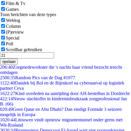
Film & Tv
Games
Toon berichten van deze types
Weblog
Column
(P)review
Special
Poll
Scrollbar gebruiken
opslaan
2
06:40
Zorgmedewerkster die 's nachts haar vriend bezocht terecht
ontslagen
25
00:35
Random Pics van de Dag #1977
11
22:40
Datalek bij Bol en de Bijenkorf na cyberaanval op logistiek
partner Ceva
16
22:27
Kind overleden na aanrijding door AH-bestelbus in Dordrecht
4
22:14
Nieuw slachtoffer in kindermisbruikzaak zorgprofessional Jan
B. (66)
0
20:49
Geen Qatar en Abu Dhabi? Dan eindigt Formule 1-seizoen
mogelijk in Europa
10
20:44
Litouwen vindt opnieuw migrantentunnel onder grens met
Wit-Rusland
30
20:34
Progressieve Democraat El-Sayed wint nipt voorverkiezing