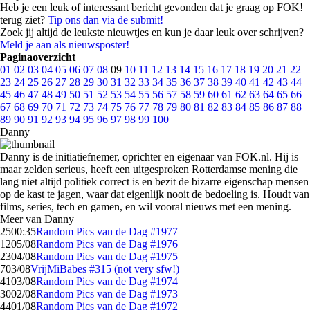
Heb je een leuk of interessant bericht gevonden dat je graag op FOK!
terug ziet?
Tip ons dan via de submit!
Zoek jij altijd de leukste nieuwtjes en kun je daar leuk over schrijven?
Meld je aan als nieuwsposter!
Paginaoverzicht
01
02
03
04
05
06
07
08
09
10
11
12
13
14
15
16
17
18
19
20
21
22
23
24
25
26
27
28
29
30
31
32
33
34
35
36
37
38
39
40
41
42
43
44
45
46
47
48
49
50
51
52
53
54
55
56
57
58
59
60
61
62
63
64
65
66
67
68
69
70
71
72
73
74
75
76
77
78
79
80
81
82
83
84
85
86
87
88
89
90
91
92
93
94
95
96
97
98
99
100
Danny
Danny is de initiatiefnemer, oprichter en eigenaar van FOK.nl. Hij is
maar zelden serieus, heeft een uitgesproken Rotterdamse mening die
lang niet altijd politiek correct is en bezit de bizarre eigenschap mensen
op de kast te jagen, waar dat eigenlijk nooit de bedoeling is. Houdt van
films, series, tech en gamen, en wil vooral nieuws met een mening.
Meer van Danny
25
00:35
Random Pics van de Dag #1977
12
05/08
Random Pics van de Dag #1976
23
04/08
Random Pics van de Dag #1975
7
03/08
VrijMiBabes #315 (not very sfw!)
41
03/08
Random Pics van de Dag #1974
30
02/08
Random Pics van de Dag #1973
44
01/08
Random Pics van de Dag #1972