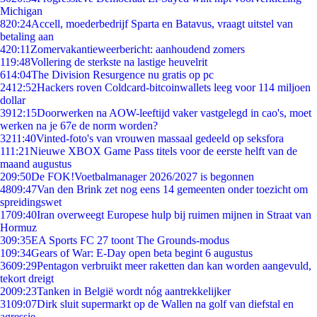
Michigan
8
20:24
Accell, moederbedrijf Sparta en Batavus, vraagt uitstel van
betaling aan
4
20:11
Zomervakantieweerbericht: aanhoudend zomers
1
19:48
Vollering de sterkste na lastige heuvelrit
6
14:04
The Division Resurgence nu gratis op pc
24
12:52
Hackers roven Coldcard-bitcoinwallets leeg voor 114 miljoen
dollar
39
12:15
Doorwerken na AOW-leeftijd vaker vastgelegd in cao's, moet
werken na je 67e de norm worden?
32
11:40
Vinted-foto's van vrouwen massaal gedeeld op seksfora
1
11:21
Nieuwe XBOX Game Pass titels voor de eerste helft van de
maand augustus
2
09:50
De FOK!Voetbalmanager 2026/2027 is begonnen
48
09:47
Van den Brink zet nog eens 14 gemeenten onder toezicht om
spreidingswet
17
09:40
Iran overweegt Europese hulp bij ruimen mijnen in Straat van
Hormuz
3
09:35
EA Sports FC 27 toont The Grounds-modus
1
09:34
Gears of War: E-Day open beta begint 6 augustus
36
09:29
Pentagon verbruikt meer raketten dan kan worden aangevuld,
tekort dreigt
20
09:23
Tanken in België wordt nóg aantrekkelijker
31
09:07
Dirk sluit supermarkt op de Wallen na golf van diefstal en
agressie