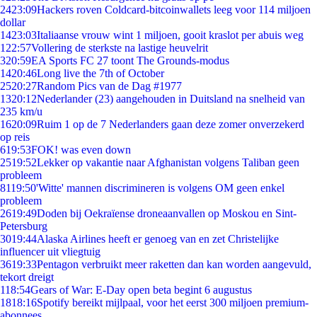
24
23:09
Hackers roven Coldcard-bitcoinwallets leeg voor 114 miljoen
dollar
14
23:03
Italiaanse vrouw wint 1 miljoen, gooit kraslot per abuis weg
1
22:57
Vollering de sterkste na lastige heuvelrit
3
20:59
EA Sports FC 27 toont The Grounds-modus
14
20:46
Long live the 7th of October
25
20:27
Random Pics van de Dag #1977
13
20:12
Nederlander (23) aangehouden in Duitsland na snelheid van
235 km/u
16
20:09
Ruim 1 op de 7 Nederlanders gaan deze zomer onverzekerd
op reis
6
19:53
FOK! was even down
25
19:52
Lekker op vakantie naar Afghanistan volgens Taliban geen
probleem
81
19:50
'Witte' mannen discrimineren is volgens OM geen enkel
probleem
26
19:49
Doden bij Oekraïense droneaanvallen op Moskou en Sint-
Petersburg
30
19:44
Alaska Airlines heeft er genoeg van en zet Christelijke
influencer uit vliegtuig
36
19:33
Pentagon verbruikt meer raketten dan kan worden aangevuld,
tekort dreigt
1
18:54
Gears of War: E-Day open beta begint 6 augustus
18
18:16
Spotify bereikt mijlpaal, voor het eerst 300 miljoen premium-
abonnees