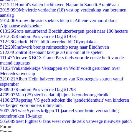
27
15:11
Houthi's vallen luchthaven Najran in Saoedi-Arabië aan
20
15:09
OM: vierde verdachte (18) vast op verdenking van beramen
aanslag
59
14:06
Vrouw die asielzoekers hielp in Athene vermoord door
Afghaanse asielzoeker
6
13:26
Grote natuurbrand Boschhuizerbergen groeit naar 100 hectare
30
12:35
Random Pics van de Dag #1973
3
12:28
Gedurfd NEC blijft overeind bij Olympiakos
5
12:23
Kraftwerk brengt ruimteschip terug naar Eindhoven
5
12:04
Control Resonant kost je 30 uur om uit te spelen
1
11:47
Nieuwe XBOX Game Pass titels voor de eerste helft van de
maand augustus
7
10:24
Vakantiekiekje Verstappen en Wolff voedt geruchten over
Mercedes-overstap
32
10:21
Albert Heijn halveert tempo van Koopzegels sparen vanaf
september
80
09:07
Random Pics van de Dag #1798
47
09:07
Man (25) sterft nadat hij lijm als condoom gebruikt
41
08:27
Regering VS geeft scholen die 'genderidentiteit' van kinderen
verbergen voor ouders ultimatum
50
07:26
Twee Syriërs krijgen 11 jaar cel voor brute verkrachting
stomdronken 18-jarige
5
05/08
Street Fighter 6-fans weer over de zeik vanwege nieuwste patch
Forum
Forum