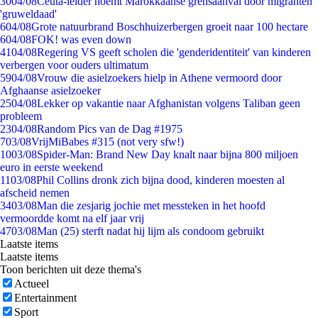
30
04/08
Ceuta-leider noemt Marokkaanse grensaanval door migranten
'gruweldaad'
6
04/08
Grote natuurbrand Boschhuizerbergen groeit naar 100 hectare
6
04/08
FOK! was even down
41
04/08
Regering VS geeft scholen die 'genderidentiteit' van kinderen
verbergen voor ouders ultimatum
59
04/08
Vrouw die asielzoekers hielp in Athene vermoord door
Afghaanse asielzoeker
25
04/08
Lekker op vakantie naar Afghanistan volgens Taliban geen
probleem
23
04/08
Random Pics van de Dag #1975
7
03/08
VrijMiBabes #315 (not very sfw!)
10
03/08
Spider-Man: Brand New Day knalt naar bijna 800 miljoen
euro in eerste weekend
11
03/08
Phil Collins dronk zich bijna dood, kinderen moesten al
afscheid nemen
34
03/08
Man die zesjarig jochie met messteken in het hoofd
vermoordde komt na elf jaar vrij
47
03/08
Man (25) sterft nadat hij lijm als condoom gebruikt
Laatste items
Laatste items
Toon berichten uit deze thema's
Actueel
Entertainment
Sport