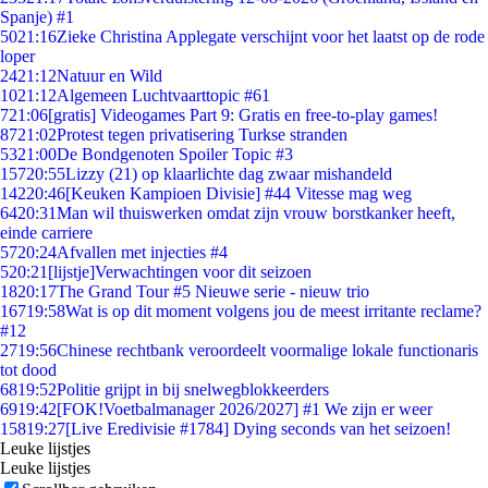
Spanje) #1
50
21:16
Zieke Christina Applegate verschijnt voor het laatst op de rode
loper
24
21:12
Natuur en Wild
10
21:12
Algemeen Luchtvaarttopic #61
7
21:06
[gratis] Videogames Part 9: Gratis en free-to-play games!
87
21:02
Protest tegen privatisering Turkse stranden
53
21:00
De Bondgenoten Spoiler Topic #3
157
20:55
Lizzy (21) op klaarlichte dag zwaar mishandeld
142
20:46
[Keuken Kampioen Divisie] #44 Vitesse mag weg
64
20:31
Man wil thuiswerken omdat zijn vrouw borstkanker heeft,
einde carriere
57
20:24
Afvallen met injecties #4
5
20:21
[lijstje]Verwachtingen voor dit seizoen
18
20:17
The Grand Tour #5 Nieuwe serie - nieuw trio
167
19:58
Wat is op dit moment volgens jou de meest irritante reclame?
#12
27
19:56
Chinese rechtbank veroordeelt voormalige lokale functionaris
tot dood
68
19:52
Politie grijpt in bij snelwegblokkeerders
69
19:42
[FOK!Voetbalmanager 2026/2027] #1 We zijn er weer
158
19:27
[Live Eredivisie #1784] Dying seconds van het seizoen!
Leuke lijstjes
Leuke lijstjes