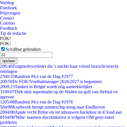
Weblog
Fotoboek
Prijsvragen
Contact
Colofon
Feedback
Tip de redactie
FOK!
FOK!
Scrollbar gebruiken
opslaan
2
06:40
Zorgmedewerkster die 's nachts haar vriend bezocht terecht
ontslagen
25
00:35
Random Pics van de Dag #1977
2
09:50
De FOK!Voetbalmanager 2026/2027 is begonnen
20
09:23
Tanken in België wordt nóg aantrekkelijker
31
09:07
Dirk sluit supermarkt op de Wallen na golf van diefstal en
agressie
12
05/08
Random Pics van de Dag #1976
5
04/08
Kraftwerk brengt ruimteschip terug naar Eindhoven
20
04/08
Apple vecht Britse eis tot inbouwen backdoor in iCloud aan
81
04/08
'Witte' mannen discrimineren is volgens OM geen enkel
probleem