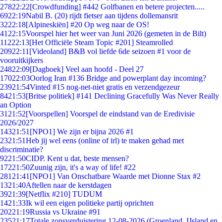
278
22:22
[Crowdfunding] #442 Golfbanen en betere projecten.....
69
22:19
Nabil B. (20) rijdt fietser aan tijdens dollemansrit
32
22:18
[Alpineskiën] #20 Op weg naar de OS!
41
22:15
Voorspel hier het weer van Juni 2026 (gemeten in de Bilt)
112
22:13
[Het Officiële Steam Topic #201] Steamrolled
209
22:11
[Videoland] B&B vol liefde 6de seizoen #1 voor de
vooruitkijkers
248
22:09
[Dagboek] Veel aan hoofd - Deel 27
170
22:03
Oorlog Iran #136 Bridge and powerplant day incoming?
239
21:54
Vinted #15 nog-net-niet gratis en verzendgezeur
84
21:53
[Britse politiek] #141 Declining Gracefully Was Never Really
an Option
31
21:52
[Voorspellen] Voorspel de eindstand van de Eredivisie
2026/2027
143
21:51
[NPO1] We zijn er bijna 2026 #1
23
21:51
Heb jij wel eens (online of irl) te maken gehad met
discriminatie?
92
21:50
CIDP. Kent u dat, beste mensen?
172
21:50
Zuunig zijn, it's a way of life! #22
281
21:41
[NPO1] Van Onschatbare Waarde met Dionne Stax #2
13
21:40
Aftellen naar de kerstdagen
39
21:39
[Netflix #210] TUDUM
14
21:33
Ik wil een eigen politieke partij oprichten
202
21:19
Russia vs Ukraine #91
235
21:17
Totale zonsverduistering 12-08-2026 (Groenland, IJsland en