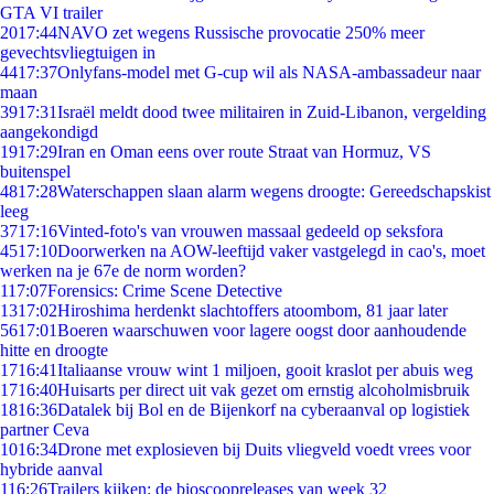
GTA VI trailer
20
17:44
NAVO zet wegens Russische provocatie 250% meer
gevechtsvliegtuigen in
44
17:37
Onlyfans-model met G-cup wil als NASA-ambassadeur naar
maan
39
17:31
Israël meldt dood twee militairen in Zuid-Libanon, vergelding
aangekondigd
19
17:29
Iran en Oman eens over route Straat van Hormuz, VS
buitenspel
48
17:28
Waterschappen slaan alarm wegens droogte: Gereedschapskist
leeg
37
17:16
Vinted-foto's van vrouwen massaal gedeeld op seksfora
45
17:10
Doorwerken na AOW-leeftijd vaker vastgelegd in cao's, moet
werken na je 67e de norm worden?
1
17:07
Forensics: Crime Scene Detective
13
17:02
Hiroshima herdenkt slachtoffers atoombom, 81 jaar later
56
17:01
Boeren waarschuwen voor lagere oogst door aanhoudende
hitte en droogte
17
16:41
Italiaanse vrouw wint 1 miljoen, gooit kraslot per abuis weg
17
16:40
Huisarts per direct uit vak gezet om ernstig alcoholmisbruik
18
16:36
Datalek bij Bol en de Bijenkorf na cyberaanval op logistiek
partner Ceva
10
16:34
Drone met explosieven bij Duits vliegveld voedt vrees voor
hybride aanval
1
16:26
Trailers kijken: de bioscoopreleases van week 32