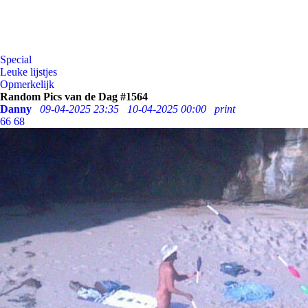
Special
Leuke lijstjes
Opmerkelijk
Random Pics van de Dag #1564
Danny
09-04-2025 23:35
10-04-2025 00:00
print
66
68