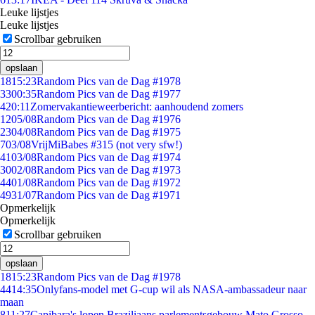
Leuke lijstjes
Leuke lijstjes
Scrollbar gebruiken
opslaan
18
15:23
Random Pics van de Dag #1978
33
00:35
Random Pics van de Dag #1977
4
20:11
Zomervakantieweerbericht: aanhoudend zomers
12
05/08
Random Pics van de Dag #1976
23
04/08
Random Pics van de Dag #1975
7
03/08
VrijMiBabes #315 (not very sfw!)
41
03/08
Random Pics van de Dag #1974
30
02/08
Random Pics van de Dag #1973
44
01/08
Random Pics van de Dag #1972
49
31/07
Random Pics van de Dag #1971
Opmerkelijk
Opmerkelijk
Scrollbar gebruiken
opslaan
18
15:23
Random Pics van de Dag #1978
44
14:35
Onlyfans-model met G-cup wil als NASA-ambassadeur naar
maan
8
11:27
Capibara's lopen Braziliaans parlementsgebouw Mato Grosso