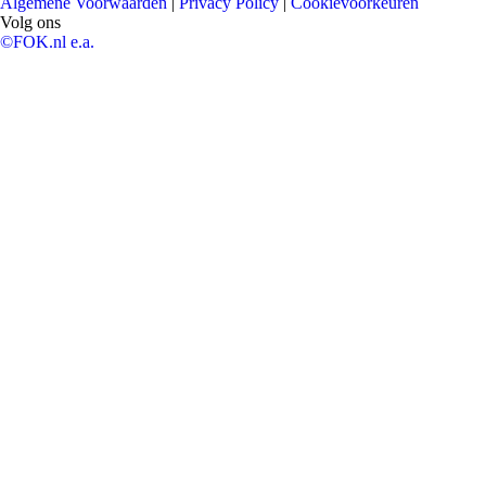
Algemene Voorwaarden
|
Privacy Policy
|
Cookievoorkeuren
Volg ons
©FOK.nl e.a.