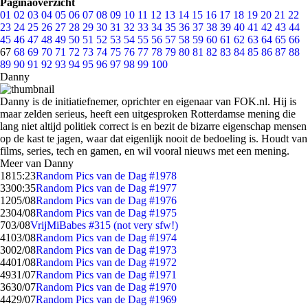
Paginaoverzicht
01
02
03
04
05
06
07
08
09
10
11
12
13
14
15
16
17
18
19
20
21
22
23
24
25
26
27
28
29
30
31
32
33
34
35
36
37
38
39
40
41
42
43
44
45
46
47
48
49
50
51
52
53
54
55
56
57
58
59
60
61
62
63
64
65
66
67
68
69
70
71
72
73
74
75
76
77
78
79
80
81
82
83
84
85
86
87
88
89
90
91
92
93
94
95
96
97
98
99
100
Danny
Danny is de initiatiefnemer, oprichter en eigenaar van FOK.nl. Hij is
maar zelden serieus, heeft een uitgesproken Rotterdamse mening die
lang niet altijd politiek correct is en bezit de bizarre eigenschap mensen
op de kast te jagen, waar dat eigenlijk nooit de bedoeling is. Houdt van
films, series, tech en gamen, en wil vooral nieuws met een mening.
Meer van Danny
18
15:23
Random Pics van de Dag #1978
33
00:35
Random Pics van de Dag #1977
12
05/08
Random Pics van de Dag #1976
23
04/08
Random Pics van de Dag #1975
7
03/08
VrijMiBabes #315 (not very sfw!)
41
03/08
Random Pics van de Dag #1974
30
02/08
Random Pics van de Dag #1973
44
01/08
Random Pics van de Dag #1972
49
31/07
Random Pics van de Dag #1971
36
30/07
Random Pics van de Dag #1970
44
29/07
Random Pics van de Dag #1969