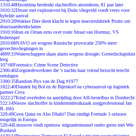
13
10:48
Hiroshima herdenkt slachtoffers atoombom, 81 jaar later
10
10:32
Drone met explosieven bij Duits vliegveld voedt vrees voor
hybride aanval
29
10:28
Wakker Dier dient klacht in tegen insectenfabriek Protix om
duurzaamheidsclaims
19
10:16
Iran en Oman eens over route Straat van Hormuz, VS
buitenspel
20
10:08
NAVO zet wegens Russische provocatie 250% meer
gevechtsvliegtuigen in
48
09:33
Waterschappen slaan alarm wegens droogte: Gereedschapskist
leeg
1
07:00
Forensics: Crime Scene Detective
23
06:40
Zorgmedewerkster die 's nachts haar vriend bezocht terecht
ontslagen
33
00:35
Random Pics van de Dag #1977
18
22:40
Datalek bij Bol en de Bijenkorf na cyberaanval op logistiek
partner Ceva
32
22:27
Kind overleden na aanrijding door AH-bestelbus in Dordrecht
5
22:14
Nieuw slachtoffer in kindermisbruikzaak zorgprofessional Jan
B. (66)
3
20:49
Geen Qatar en Abu Dhabi? Dan eindigt Formule 1-seizoen
mogelijk in Europa
5
20:44
Litouwen vindt opnieuw migrantentunnel onder grens met Wit-
Rusland
44
20:34
Progressieve Democraat El-Sayed wint nipt voorverkiezing