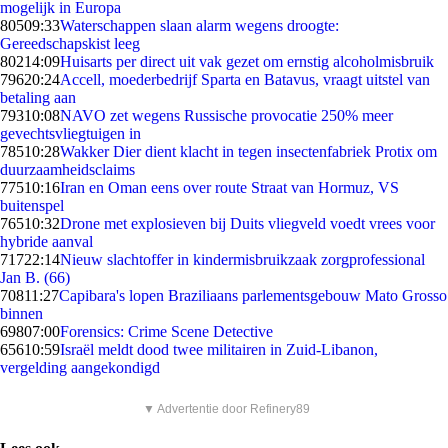
mogelijk in Europa
805
09:33
Waterschappen slaan alarm wegens droogte:
Gereedschapskist leeg
802
14:09
Huisarts per direct uit vak gezet om ernstig alcoholmisbruik
796
20:24
Accell, moederbedrijf Sparta en Batavus, vraagt uitstel van
betaling aan
793
10:08
NAVO zet wegens Russische provocatie 250% meer
gevechtsvliegtuigen in
785
10:28
Wakker Dier dient klacht in tegen insectenfabriek Protix om
duurzaamheidsclaims
775
10:16
Iran en Oman eens over route Straat van Hormuz, VS
buitenspel
765
10:32
Drone met explosieven bij Duits vliegveld voedt vrees voor
hybride aanval
717
22:14
Nieuw slachtoffer in kindermisbruikzaak zorgprofessional
Jan B. (66)
708
11:27
Capibara's lopen Braziliaans parlementsgebouw Mato Grosso
binnen
698
07:00
Forensics: Crime Scene Detective
656
10:59
Israël meldt dood twee militairen in Zuid-Libanon,
vergelding aangekondigd
▼ Advertentie door Refinery89