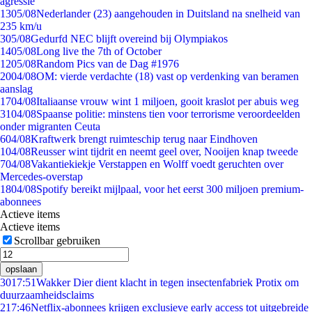
agressie
13
05/08
Nederlander (23) aangehouden in Duitsland na snelheid van
235 km/u
3
05/08
Gedurfd NEC blijft overeind bij Olympiakos
14
05/08
Long live the 7th of October
12
05/08
Random Pics van de Dag #1976
20
04/08
OM: vierde verdachte (18) vast op verdenking van beramen
aanslag
17
04/08
Italiaanse vrouw wint 1 miljoen, gooit kraslot per abuis weg
31
04/08
Spaanse politie: minstens tien voor terrorisme veroordeelden
onder migranten Ceuta
6
04/08
Kraftwerk brengt ruimteschip terug naar Eindhoven
1
04/08
Reusser wint tijdrit en neemt geel over, Nooijen knap tweede
7
04/08
Vakantiekiekje Verstappen en Wolff voedt geruchten over
Mercedes-overstap
18
04/08
Spotify bereikt mijlpaal, voor het eerst 300 miljoen premium-
abonnees
Actieve items
Actieve items
Scrollbar gebruiken
opslaan
30
17:51
Wakker Dier dient klacht in tegen insectenfabriek Protix om
duurzaamheidsclaims
2
17:46
Netflix-abonnees krijgen exclusieve early access tot uitgebreide