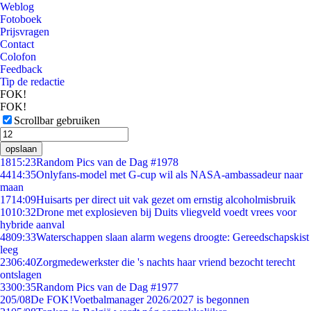
Weblog
Fotoboek
Prijsvragen
Contact
Colofon
Feedback
Tip de redactie
FOK!
FOK!
Scrollbar gebruiken
opslaan
18
15:23
Random Pics van de Dag #1978
44
14:35
Onlyfans-model met G-cup wil als NASA-ambassadeur naar
maan
17
14:09
Huisarts per direct uit vak gezet om ernstig alcoholmisbruik
10
10:32
Drone met explosieven bij Duits vliegveld voedt vrees voor
hybride aanval
48
09:33
Waterschappen slaan alarm wegens droogte: Gereedschapskist
leeg
23
06:40
Zorgmedewerkster die 's nachts haar vriend bezocht terecht
ontslagen
33
00:35
Random Pics van de Dag #1977
2
05/08
De FOK!Voetbalmanager 2026/2027 is begonnen