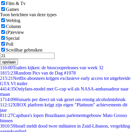
Film & Tv
Games
Toon berichten van deze types
Weblog
Column
(P)review
Special
Poll
Scrollbar gebruiken
opslaan
1
16:00
Trailers kijken: de bioscoopreleases van week 32
18
15:23
Random Pics van de Dag #1978
2
15:21
Netflix-abonnees krijgen exclusieve early access tot uitgebreide
GTA VI trailer
44
14:35
Onlyfans-model met G-cup wil als NASA-ambassadeur naar
maan
17
14:09
Huisarts per direct uit vak gezet om ernstig alcoholmisbruik
1
12:12
XBOX platform krijgt zijn eigen "Platinum" achievements dit
jaar
8
11:27
Capibara's lopen Braziliaans parlementsgebouw Mato Grosso
binnen
39
10:59
Israël meldt dood twee militairen in Zuid-Libanon, vergelding
aangekondigd