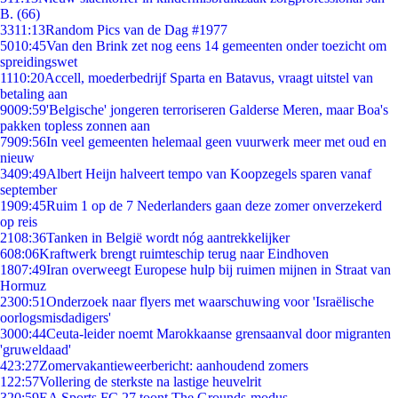
B. (66)
33
11:13
Random Pics van de Dag #1977
50
10:45
Van den Brink zet nog eens 14 gemeenten onder toezicht om
spreidingswet
11
10:20
Accell, moederbedrijf Sparta en Batavus, vraagt uitstel van
betaling aan
90
09:59
'Belgische' jongeren terroriseren Galderse Meren, maar Boa's
pakken topless zonnen aan
79
09:56
In veel gemeenten helemaal geen vuurwerk meer met oud en
nieuw
34
09:49
Albert Heijn halveert tempo van Koopzegels sparen vanaf
september
19
09:45
Ruim 1 op de 7 Nederlanders gaan deze zomer onverzekerd
op reis
21
08:36
Tanken in België wordt nóg aantrekkelijker
6
08:06
Kraftwerk brengt ruimteschip terug naar Eindhoven
18
07:49
Iran overweegt Europese hulp bij ruimen mijnen in Straat van
Hormuz
23
00:51
Onderzoek naar flyers met waarschuwing voor 'Israëlische
oorlogsmisdadigers'
30
00:44
Ceuta-leider noemt Marokkaanse grensaanval door migranten
'gruweldaad'
4
23:27
Zomervakantieweerbericht: aanhoudend zomers
1
22:57
Vollering de sterkste na lastige heuvelrit
3
20:59
EA Sports FC 27 toont The Grounds-modus