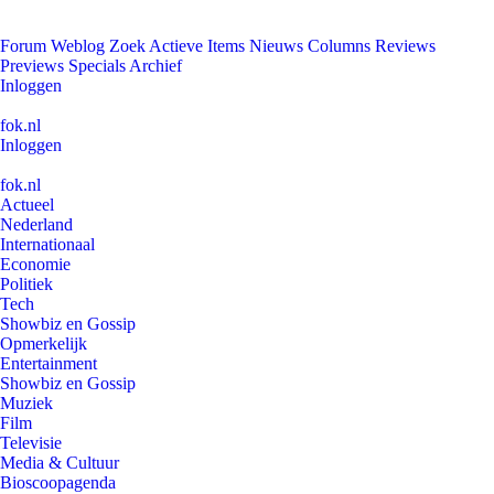
Forum
Weblog
Zoek
Actieve Items
Nieuws
Columns
Reviews
Previews
Specials
Archief
Inloggen
fok.nl
Inloggen
fok.nl
Actueel
Nederland
Internationaal
Economie
Politiek
Tech
Showbiz en Gossip
Opmerkelijk
Entertainment
Showbiz en Gossip
Muziek
Film
Televisie
Media & Cultuur
Bioscoopagenda