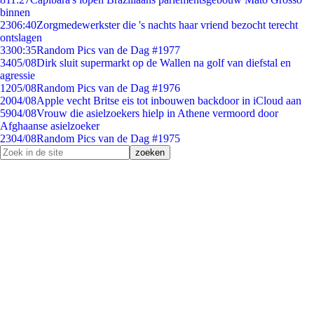
binnen
23
06:40
Zorgmedewerkster die 's nachts haar vriend bezocht terecht
ontslagen
33
00:35
Random Pics van de Dag #1977
34
05/08
Dirk sluit supermarkt op de Wallen na golf van diefstal en
agressie
12
05/08
Random Pics van de Dag #1976
20
04/08
Apple vecht Britse eis tot inbouwen backdoor in iCloud aan
59
04/08
Vrouw die asielzoekers hielp in Athene vermoord door
Afghaanse asielzoeker
23
04/08
Random Pics van de Dag #1975