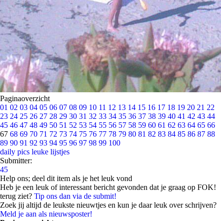
Paginaoverzicht
01
02
03
04
05
06
07
08
09
10
11
12
13
14
15
16
17
18
19
20
21
22
23
24
25
26
27
28
29
30
31
32
33
34
35
36
37
38
39
40
41
42
43
44
45
46
47
48
49
50
51
52
53
54
55
56
57
58
59
60
61
62
63
64
65
66
67
68
69
70
71
72
73
74
75
76
77
78
79
80
81
82
83
84
85
86
87
88
89
90
91
92
93
94
95
96
97
98
99
100
daily pics
leuke lijstjes
Submitter:
45
Help ons; deel dit item als je het leuk vond
Heb je een leuk of interessant bericht gevonden dat je graag op FOK!
terug ziet?
Tip ons dan via de submit!
Zoek jij altijd de leukste nieuwtjes en kun je daar leuk over schrijven?
Meld je aan als nieuwsposter!