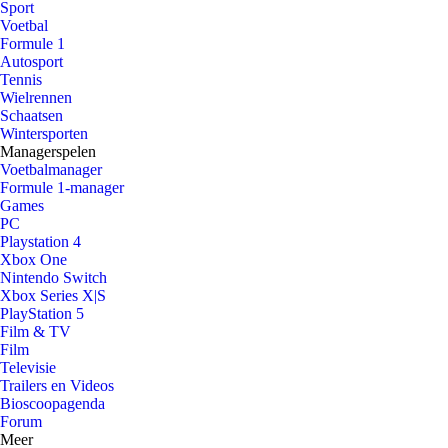
Sport
Voetbal
Formule 1
Autosport
Tennis
Wielrennen
Schaatsen
Wintersporten
Managerspelen
Voetbalmanager
Formule 1-manager
Games
PC
Playstation 4
Xbox One
Nintendo Switch
Xbox Series X|S
PlayStation 5
Film & TV
Film
Televisie
Trailers en Videos
Bioscoopagenda
Forum
Meer