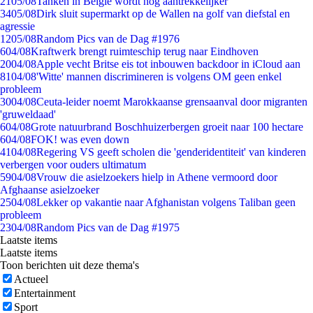
21
05/08
Tanken in België wordt nóg aantrekkelijker
34
05/08
Dirk sluit supermarkt op de Wallen na golf van diefstal en
agressie
12
05/08
Random Pics van de Dag #1976
6
04/08
Kraftwerk brengt ruimteschip terug naar Eindhoven
20
04/08
Apple vecht Britse eis tot inbouwen backdoor in iCloud aan
81
04/08
'Witte' mannen discrimineren is volgens OM geen enkel
probleem
30
04/08
Ceuta-leider noemt Marokkaanse grensaanval door migranten
'gruweldaad'
6
04/08
Grote natuurbrand Boschhuizerbergen groeit naar 100 hectare
6
04/08
FOK! was even down
41
04/08
Regering VS geeft scholen die 'genderidentiteit' van kinderen
verbergen voor ouders ultimatum
59
04/08
Vrouw die asielzoekers hielp in Athene vermoord door
Afghaanse asielzoeker
25
04/08
Lekker op vakantie naar Afghanistan volgens Taliban geen
probleem
23
04/08
Random Pics van de Dag #1975
Laatste items
Laatste items
Toon berichten uit deze thema's
Actueel
Entertainment
Sport