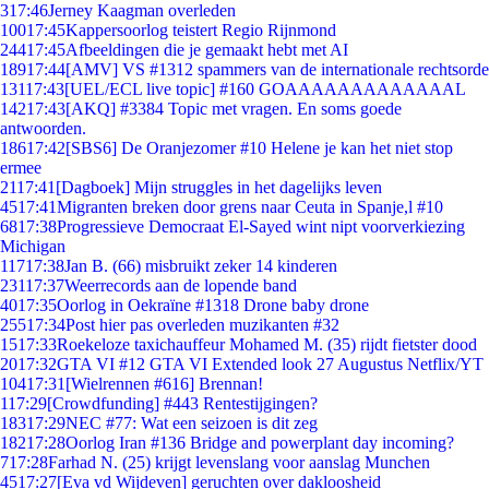
3
17:46
Jerney Kaagman overleden
100
17:45
Kappersoorlog teistert Regio Rijnmond
244
17:45
Afbeeldingen die je gemaakt hebt met AI
189
17:44
[AMV] VS #1312 spammers van de internationale rechtsorde
131
17:43
[UEL/ECL live topic] #160 GOAAAAAAAAAAAAAL
142
17:43
[AKQ] #3384 Topic met vragen. En soms goede
antwoorden.
186
17:42
[SBS6] De Oranjezomer #10 Helene je kan het niet stop
ermee
21
17:41
[Dagboek] Mijn struggles in het dagelijks leven
45
17:41
Migranten breken door grens naar Ceuta in Spanje,l #10
68
17:38
Progressieve Democraat El-Sayed wint nipt voorverkiezing
Michigan
117
17:38
Jan B. (66) misbruikt zeker 14 kinderen
231
17:37
Weerrecords aan de lopende band
40
17:35
Oorlog in Oekraïne #1318 Drone baby drone
255
17:34
Post hier pas overleden muzikanten #32
15
17:33
Roekeloze taxichauffeur Mohamed M. (35) rijdt fietster dood
20
17:32
GTA VI #12 GTA VI Extended look 27 Augustus Netflix/YT
104
17:31
[Wielrennen #616] Brennan!
1
17:29
[Crowdfunding] #443 Rentestijgingen?
183
17:29
NEC #77: Wat een seizoen is dit zeg
182
17:28
Oorlog Iran #136 Bridge and powerplant day incoming?
7
17:28
Farhad N. (25) krijgt levenslang voor aanslag Munchen
45
17:27
[Eva vd Wijdeven] geruchten over dakloosheid