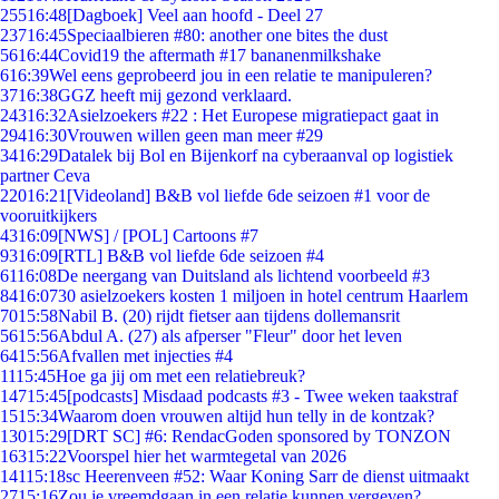
255
16:48
[Dagboek] Veel aan hoofd - Deel 27
237
16:45
Speciaalbieren #80: another one bites the dust
56
16:44
Covid19 the aftermath #17 bananenmilkshake
6
16:39
Wel eens geprobeerd jou in een relatie te manipuleren?
37
16:38
GGZ heeft mij gezond verklaard.
243
16:32
Asielzoekers #22 : Het Europese migratiepact gaat in
294
16:30
Vrouwen willen geen man meer #29
34
16:29
Datalek bij Bol en Bijenkorf na cyberaanval op logistiek
partner Ceva
220
16:21
[Videoland] B&B vol liefde 6de seizoen #1 voor de
vooruitkijkers
43
16:09
[NWS] / [POL] Cartoons #7
93
16:09
[RTL] B&B vol liefde 6de seizoen #4
61
16:08
De neergang van Duitsland als lichtend voorbeeld #3
84
16:07
30 asielzoekers kosten 1 miljoen in hotel centrum Haarlem
70
15:58
Nabil B. (20) rijdt fietser aan tijdens dollemansrit
56
15:56
Abdul A. (27) als afperser "Fleur" door het leven
64
15:56
Afvallen met injecties #4
11
15:45
Hoe ga jij om met een relatiebreuk?
147
15:45
[podcasts] Misdaad podcasts #3 - Twee weken taakstraf
15
15:34
Waarom doen vrouwen altijd hun telly in de kontzak?
130
15:29
[DRT SC] #6: RendacGoden sponsored by TONZON
163
15:22
Voorspel hier het warmtegetal van 2026
141
15:18
sc Heerenveen #52: Waar Koning Sarr de dienst uitmaakt
27
15:16
Zou je vreemdgaan in een relatie kunnen vergeven?