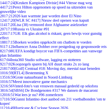
144
17:24
[Keuken Kampioen Divisie] #44 Vitesse mag weg
44
17:21
Perez Hilton opgenomen op spoed na uitzenden van
gruwelijke video
28
17:21
2026 kan warmste jaar worden door El Nino
124
17:20
[WLR SC #417] Nieuw deel openen was kaputt
114
17:20
Lisa (38) vermoord door Afghaanse asielzoeker
207
17:19
Russia vs Ukraine #91
220
17:17
GR: Elk glas alcohol is riskant, geen bewijs voor gunstig
effect
188
17:15
Boeken worden opgekocht om chatbots te voeden
91
17:12
Influencer Anna Dobber over pestgedrag op gesponsorde reis
82
17:08
UEFA kondigt boycot van FIFA-competities aan vanwege
plan Infantino
6
17:04
Insta360 Studio software, lagging en stotteren
92
17:02
Koopzegels sparen bij AH duurt straks 2x zo lang
218
17:00
[Golf] Centraal #18: Moving day, meestal naar beneden
10
16:59
[RTL4] Bestemming X
135
16:59
Grote natuurbrand in Noord-Limburg
10
16:57
Meest innovatieve game mechanics
32
16:56
Vinted-foto's van vrouwen massaal gedeeld op seksfora
38
16:54
[SBS6] De Bondgenoten #317 We dansen de macaroni
120
16:51
Wat lees je nu? #96 zomerlezen
171
16:50
Gianni Infantino doet aanbod om 211 voetbalbonden 'om te
kopen'
112
16:49
Hurricane & Cyclone Season 2026