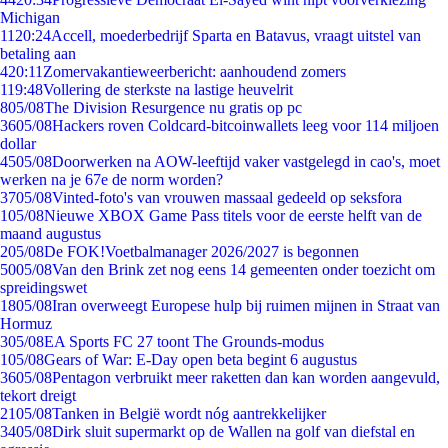
Michigan
11
20:24
Accell, moederbedrijf Sparta en Batavus, vraagt uitstel van
betaling aan
4
20:11
Zomervakantieweerbericht: aanhoudend zomers
1
19:48
Vollering de sterkste na lastige heuvelrit
8
05/08
The Division Resurgence nu gratis op pc
36
05/08
Hackers roven Coldcard-bitcoinwallets leeg voor 114 miljoen
dollar
45
05/08
Doorwerken na AOW-leeftijd vaker vastgelegd in cao's, moet
werken na je 67e de norm worden?
37
05/08
Vinted-foto's van vrouwen massaal gedeeld op seksfora
1
05/08
Nieuwe XBOX Game Pass titels voor de eerste helft van de
maand augustus
2
05/08
De FOK!Voetbalmanager 2026/2027 is begonnen
50
05/08
Van den Brink zet nog eens 14 gemeenten onder toezicht om
spreidingswet
18
05/08
Iran overweegt Europese hulp bij ruimen mijnen in Straat van
Hormuz
3
05/08
EA Sports FC 27 toont The Grounds-modus
1
05/08
Gears of War: E-Day open beta begint 6 augustus
36
05/08
Pentagon verbruikt meer raketten dan kan worden aangevuld,
tekort dreigt
21
05/08
Tanken in België wordt nóg aantrekkelijker
34
05/08
Dirk sluit supermarkt op de Wallen na golf van diefstal en