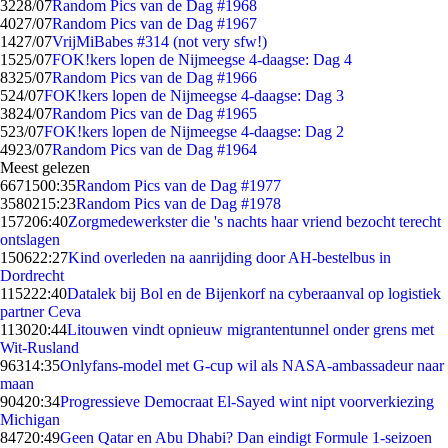
32
28/07
Random Pics van de Dag #1968
40
27/07
Random Pics van de Dag #1967
14
27/07
VrijMiBabes #314 (not very sfw!)
15
25/07
FOK!kers lopen de Nijmeegse 4-daagse: Dag 4
83
25/07
Random Pics van de Dag #1966
5
24/07
FOK!kers lopen de Nijmeegse 4-daagse: Dag 3
38
24/07
Random Pics van de Dag #1965
5
23/07
FOK!kers lopen de Nijmeegse 4-daagse: Dag 2
49
23/07
Random Pics van de Dag #1964
Meest gelezen
66715
00:35
Random Pics van de Dag #1977
35802
15:23
Random Pics van de Dag #1978
1572
06:40
Zorgmedewerkster die 's nachts haar vriend bezocht terecht
ontslagen
1506
22:27
Kind overleden na aanrijding door AH-bestelbus in
Dordrecht
1152
22:40
Datalek bij Bol en de Bijenkorf na cyberaanval op logistiek
partner Ceva
1130
20:44
Litouwen vindt opnieuw migrantentunnel onder grens met
Wit-Rusland
963
14:35
Onlyfans-model met G-cup wil als NASA-ambassadeur naar
maan
904
20:34
Progressieve Democraat El-Sayed wint nipt voorverkiezing
Michigan
847
20:49
Geen Qatar en Abu Dhabi? Dan eindigt Formule 1-seizoen