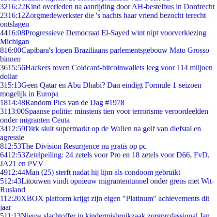
32
16:22
Kind overleden na aanrijding door AH-bestelbus in Dordrecht
23
16:12
Zorgmedewerkster die 's nachts haar vriend bezocht terecht
ontslagen
44
16:08
Progressieve Democraat El-Sayed wint nipt voorverkiezing
Michigan
8
16:00
Capibara's lopen Braziliaans parlementsgebouw Mato Grosso
binnen
36
15:56
Hackers roven Coldcard-bitcoinwallets leeg voor 114 miljoen
dollar
3
15:13
Geen Qatar en Abu Dhabi? Dan eindigt Formule 1-seizoen
mogelijk in Europa
18
14:48
Random Pics van de Dag #1978
31
13:00
Spaanse politie: minstens tien voor terrorisme veroordeelden
onder migranten Ceuta
34
12:59
Dirk sluit supermarkt op de Wallen na golf van diefstal en
agressie
8
12:53
The Division Resurgence nu gratis op pc
64
12:53
Zetelpeiling: 24 zetels voor Pro en 18 zetels voor D66, FvD,
JA21 en PVV
49
12:44
Man (25) sterft nadat hij lijm als condoom gebruikt
5
12:43
Litouwen vindt opnieuw migrantentunnel onder grens met Wit-
Rusland
1
12:20
XBOX platform krijgt zijn eigen "Platinum" achievements dit
jaar
5
11:13
Nieuw slachtoffer in kindermisbruikzaak zorgprofessional Jan