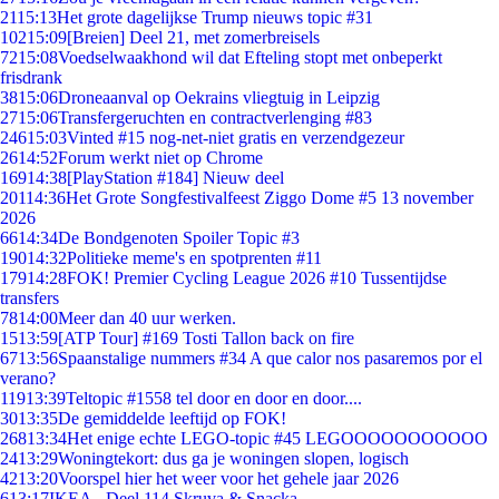
21
15:13
Het grote dagelijkse Trump nieuws topic #31
102
15:09
[Breien] Deel 21, met zomerbreisels
72
15:08
Voedselwaakhond wil dat Efteling stopt met onbeperkt
frisdrank
38
15:06
Droneaanval op Oekrains vliegtuig in Leipzig
27
15:06
Transfergeruchten en contractverlenging #83
246
15:03
Vinted #15 nog-net-niet gratis en verzendgezeur
26
14:52
Forum werkt niet op Chrome
169
14:38
[PlayStation #184] Nieuw deel
201
14:36
Het Grote Songfestivalfeest Ziggo Dome #5 13 november
2026
66
14:34
De Bondgenoten Spoiler Topic #3
190
14:32
Politieke meme's en spotprenten #11
179
14:28
FOK! Premier Cycling League 2026 #10 Tussentijdse
transfers
78
14:00
Meer dan 40 uur werken.
15
13:59
[ATP Tour] #169 Tosti Tallon back on fire
67
13:56
Spaanstalige nummers #34 A que calor nos pasaremos por el
verano?
119
13:39
Teltopic #1558 tel door en door en door....
30
13:35
De gemiddelde leeftijd op FOK!
268
13:34
Het enige echte LEGO-topic #45 LEGOOOOOOOOOOO
24
13:29
Woningtekort: dus ga je woningen slopen, logisch
42
13:20
Voorspel hier het weer voor het gehele jaar 2026
6
13:17
IKEA - Deel 114 Skruva & Snacka