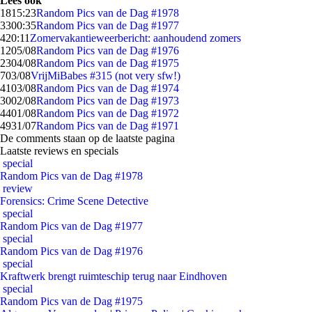
Lees ook
18
15:23
Random Pics van de Dag #1978
33
00:35
Random Pics van de Dag #1977
4
20:11
Zomervakantieweerbericht: aanhoudend zomers
12
05/08
Random Pics van de Dag #1976
23
04/08
Random Pics van de Dag #1975
7
03/08
VrijMiBabes #315 (not very sfw!)
41
03/08
Random Pics van de Dag #1974
30
02/08
Random Pics van de Dag #1973
44
01/08
Random Pics van de Dag #1972
49
31/07
Random Pics van de Dag #1971
De comments staan op de laatste pagina
Laatste reviews en specials
special
Random Pics van de Dag #1978
review
Forensics: Crime Scene Detective
special
Random Pics van de Dag #1977
special
Random Pics van de Dag #1976
special
Kraftwerk brengt ruimteschip terug naar Eindhoven
special
Random Pics van de Dag #1975