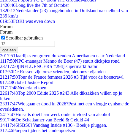
14
20:46
Long live the 7th of October
13
20:12
Nederlander (23) aangehouden in Duitsland na snelheid van
235 km/u
6
19:53
FOK! was even down
Forum
Forum
Scrollbar gebruiken
opslaan
20
17:51
Jaarlijks emigreren duizenden Amerikanen naar Nederland.
11
17:50
NPO-manager Menno de Boer (47) stuurt dickpics rond
287
17:50
[INFLUENCERS #294] supermarkt Safari
0
17:50
De Russen zijn onze vrienden, niet onze vijanden.
212
17:50
Tour de France femmes 2026 #3 Tijd voor de borstcrawl
9
17:48
Global Justice Report
117
17:48
Nederland toen
226
17:48
Top 2000 Editie 2025 #243 Alle dikzakken willen op je
lijken
233
17:47
Wie gaan er dood in 2026?Post met een vleugje cynisme de
overledenen.
54
17:47
Huisarts doet haar werk onder invloed van alcohol
99
17:46
De Schatkamer van Beeld & Geluid #4
144
17:46
[SBS6] Vandaag Inside #136 - Boekje pluggen.
3
17:46
Poepen tijdens het tandenpoetsen