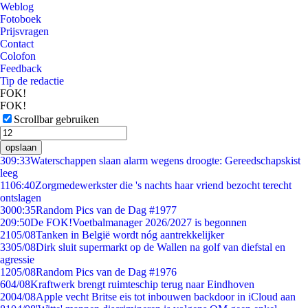
Weblog
Fotoboek
Prijsvragen
Contact
Colofon
Feedback
Tip de redactie
FOK!
FOK!
Scrollbar gebruiken
opslaan
3
09:33
Waterschappen slaan alarm wegens droogte: Gereedschapskist
leeg
11
06:40
Zorgmedewerkster die 's nachts haar vriend bezocht terecht
ontslagen
30
00:35
Random Pics van de Dag #1977
2
09:50
De FOK!Voetbalmanager 2026/2027 is begonnen
21
05/08
Tanken in België wordt nóg aantrekkelijker
33
05/08
Dirk sluit supermarkt op de Wallen na golf van diefstal en
agressie
12
05/08
Random Pics van de Dag #1976
6
04/08
Kraftwerk brengt ruimteschip terug naar Eindhoven
20
04/08
Apple vecht Britse eis tot inbouwen backdoor in iCloud aan