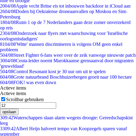
hitte en droogte
20
04/08
Apple vecht Britse eis tot inbouwen backdoor in iCloud aan
26
04/08
Doden bij Oekraïense droneaanvallen op Moskou en Sint-
Petersburg
18
04/08
Ruim 1 op de 7 Nederlanders gaan deze zomer onverzekerd
op reis
23
04/08
Onderzoek naar flyers met waarschuwing voor 'Israëlische
oorlogsmisdadigers'
81
04/08
'Witte' mannen discrimineren is volgens OM geen enkel
probleem
5
04/08
Street Fighter 6-fans weer over de zeik vanwege nieuwste patch
30
04/08
Ceuta-leider noemt Marokkaanse grensaanval door migranten
'gruweldaad'
5
04/08
Control Resonant kost je 30 uur om uit te spelen
6
04/08
Grote natuurbrand Boschhuizerbergen groeit naar 100 hectare
6
04/08
FOK! was even down
Actieve items
Actieve items
Scrollbar gebruiken
opslaan
3
09:42
Waterschappen slaan alarm wegens droogte: Gereedschapskist
leeg
33
09:42
Albert Heijn halveert tempo van Koopzegels sparen vanaf
september