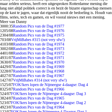
maar zelden serieus, heeft een uitgesproken Rotterdamse mening die
lang niet altijd politiek correct is en bezit de bizarre eigenschap mensen
op de kast te jagen, waar dat eigenlijk nooit de bedoeling is. Houdt van
films, series, tech en gamen, en wil vooral nieuws met een mening.
Meer van Danny
30
00:35
Random Pics van de Dag #1977
12
05/08
Random Pics van de Dag #1976
23
04/08
Random Pics van de Dag #1975
7
03/08
VrijMiBabes #315 (not very sfw!)
41
03/08
Random Pics van de Dag #1974
30
02/08
Random Pics van de Dag #1973
44
01/08
Random Pics van de Dag #1972
49
31/07
Random Pics van de Dag #1971
36
30/07
Random Pics van de Dag #1970
44
29/07
Random Pics van de Dag #1969
32
28/07
Random Pics van de Dag #1968
40
27/07
Random Pics van de Dag #1967
14
27/07
VrijMiBabes #314 (not very sfw!)
15
25/07
FOK!kers lopen de Nijmeegse 4-daagse: Dag 4
83
25/07
Random Pics van de Dag #1966
5
24/07
FOK!kers lopen de Nijmeegse 4-daagse: Dag 3
38
24/07
Random Pics van de Dag #1965
5
23/07
FOK!kers lopen de Nijmeegse 4-daagse: Dag 2
49
23/07
Random Pics van de Dag #1964
1
22/07
FOK!kers lopen de Nijmeegse 4-Daagse: Dag 1