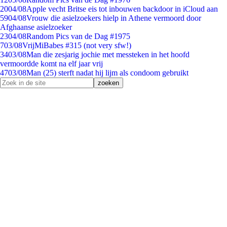
20
04/08
Apple vecht Britse eis tot inbouwen backdoor in iCloud aan
59
04/08
Vrouw die asielzoekers hielp in Athene vermoord door
Afghaanse asielzoeker
23
04/08
Random Pics van de Dag #1975
7
03/08
VrijMiBabes #315 (not very sfw!)
34
03/08
Man die zesjarig jochie met messteken in het hoofd
vermoordde komt na elf jaar vrij
47
03/08
Man (25) sterft nadat hij lijm als condoom gebruikt