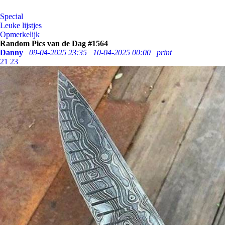
Special
Leuke lijstjes
Opmerkelijk
Random Pics van de Dag #1564
Danny
09-04-2025 23:35
10-04-2025 00:00
print
21
23