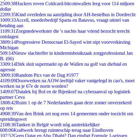
25
09:38
Hackers roven Coldcard-bitcoinwallets leeg voor 114 miljoen
dollar
22
09:35
Kind overleden na aanrijding door AH-bestelbus in Dordrecht
10
09:33
Accell, moederbedrijf Sparta en Batavus, vraagt uitstel van
betaling aan
11
09:31
Zorgmedewerkster die 's nachts haar vriend bezocht terecht
ontslagen
38
09:14
Progressieve Democraat El-Sayed wint nipt voorverkiezing
Michigan
5
09:14
Nieuw slachtoffer in kindermisbruikzaak zorgprofessional Jan
B. (66)
33
09:14
Dirk sluit supermarkt op de Wallen na golf van diefstal en
agressie
30
09:10
Random Pics van de Dag #1977
41
09:09
Doorwerken na AOW-leeftijd vaker vastgelegd in cao's, moet
werken na je 67e de norm worden?
14
09:07
Datalek bij Bol en de Bijenkorf na cyberaanval op logistiek
partner Ceva
18
08:42
Ruim 1 op de 7 Nederlanders gaan deze zomer onverzekerd
op reis
49
08:39
Van den Brink zet nog eens 14 gemeenten onder toezicht om
spreidingswet
21
08:36
Tanken in België wordt nóg aantrekkelijker
6
08:06
Kraftwerk brengt ruimteschip terug naar Eindhoven
1
07:52
Geen Qatar en Abu Dhabi? Dan eindigt Formule 1-seizoen