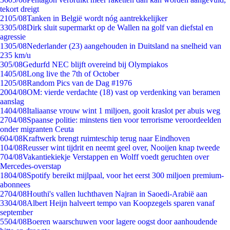
tekort dreigt
21
05/08
Tanken in België wordt nóg aantrekkelijker
33
05/08
Dirk sluit supermarkt op de Wallen na golf van diefstal en
agressie
13
05/08
Nederlander (23) aangehouden in Duitsland na snelheid van
235 km/u
3
05/08
Gedurfd NEC blijft overeind bij Olympiakos
14
05/08
Long live the 7th of October
12
05/08
Random Pics van de Dag #1976
20
04/08
OM: vierde verdachte (18) vast op verdenking van beramen
aanslag
14
04/08
Italiaanse vrouw wint 1 miljoen, gooit kraslot per abuis weg
27
04/08
Spaanse politie: minstens tien voor terrorisme veroordeelden
onder migranten Ceuta
6
04/08
Kraftwerk brengt ruimteschip terug naar Eindhoven
1
04/08
Reusser wint tijdrit en neemt geel over, Nooijen knap tweede
7
04/08
Vakantiekiekje Verstappen en Wolff voedt geruchten over
Mercedes-overstap
18
04/08
Spotify bereikt mijlpaal, voor het eerst 300 miljoen premium-
abonnees
27
04/08
Houthi's vallen luchthaven Najran in Saoedi-Arabië aan
33
04/08
Albert Heijn halveert tempo van Koopzegels sparen vanaf
september
55
04/08
Boeren waarschuwen voor lagere oogst door aanhoudende