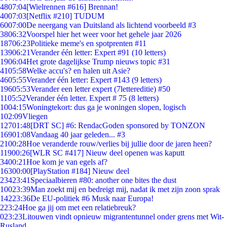
48
07:04
[Wielrennen #616] Brennan!
40
07:03
[Netflix #210] TUDUM
60
07:00
De neergang van Duitsland als lichtend voorbeeld #3
38
06:32
Voorspel hier het weer voor het gehele jaar 2026
187
06:23
Politieke meme's en spotprenten #11
139
06:21
Verander één letter: Expert #91 (10 letters)
19
06:04
Het grote dagelijkse Trump nieuws topic #31
41
05:58
Welke accu's? en halen uit Asie?
46
05:55
Verander één letter: Expert #143 (9 letters)
196
05:53
Verander een letter expert (7lettereditie) #50
11
05:52
Verander één letter. Expert # 75 (8 letters)
10
04:15
Woningtekort: dus ga je woningen slopen, logisch
1
02:09
Vliegen
127
01:48
[DRT SC] #6: RendacGoden sponsored by TONZON
169
01:08
Vandaag 40 jaar geleden... #3
21
00:28
Hoe veranderde rouw/verlies bij jullie door de jaren heen?
119
00:26
[WLR SC #417] Nieuw deel openen was kaputt
34
00:21
Hoe kom je van egels af?
163
00:00
[PlayStation #184] Nieuw deel
234
23:41
Speciaalbieren #80: another one bites the dust
100
23:39
Man zoekt mij en bedreigt mij, nadat ik met zijn zoon sprak
142
23:36
De EU-politiek #6 Musk naar Europa!
2
23:24
Hoe ga jij om met een relatiebreuk?
0
23:23
Litouwen vindt opnieuw migrantentunnel onder grens met Wit-
Rusland