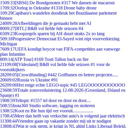
15
09:33
[SBS6] De Bondgenoten #317 We dansen de macaroni
17
09:32
Oorlog in Oekraïne #1318 Drone baby drone
1
09:29
Capibara's wandelen doodleuk het Braziliaanse parlement
binnen
240
09:28
Afbeeldingen die je gemaakt hebt met AI
80
09:27
[RTL] B&B vol liefde 6de seizoen #4
65
09:23
Koopzegels sparen bij AH duurt straks 2x zo lang
5
09:18
Progressieve Democraat El-Sayed wint nipt voorverkiezing
Michigan
76
09:17
UEFA kondigt boycot van FIFA-competities aan vanwege
plan Infantino
8
09:14
[ATP Tour] #169 Tosti Tallon back on fire
211
09:08
[Videoland] B&B vol liefde 6de seizoen #1 voor de
vooruitkijkers
282
09:05
[Crowdfunding] #442 Golfbanen en betere projecten.....
206
09:02
Russia vs Ukraine #91
262
09:00
Het enige echte LEGO-topic #45 LEGOOOOOOOOOOO
236
08:59
Totale zonsverduistering 12-08-2026 (Groenland, IJsland en
Spanje) #1
19
08:59
Teltopic #1557 tel door en door en door....
5
08:55
Insta360 Studio software, lagging en stotteren
13
08:52
Koot en Bie hun tijd ver vooruit..................
17
08:45
Meer dan helft van verkochte auto's is volgend jaar elektrisch
113
08:44
Vrienden gaan op vakantie zonder mij uit te nodigen
138
08:43
Wat je ook stemt, je krijgt in NL altijd Links Liberaal Beleid.