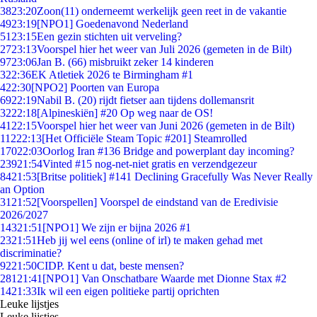
38
23:20
Zoon(11) onderneemt werkelijk geen reet in de vakantie
49
23:19
[NPO1] Goedenavond Nederland
51
23:15
Een gezin stichten uit verveling?
27
23:13
Voorspel hier het weer van Juli 2026 (gemeten in de Bilt)
97
23:06
Jan B. (66) misbruikt zeker 14 kinderen
3
22:36
EK Atletiek 2026 te Birmingham #1
4
22:30
[NPO2] Poorten van Europa
69
22:19
Nabil B. (20) rijdt fietser aan tijdens dollemansrit
32
22:18
[Alpineskiën] #20 Op weg naar de OS!
41
22:15
Voorspel hier het weer van Juni 2026 (gemeten in de Bilt)
112
22:13
[Het Officiële Steam Topic #201] Steamrolled
170
22:03
Oorlog Iran #136 Bridge and powerplant day incoming?
239
21:54
Vinted #15 nog-net-niet gratis en verzendgezeur
84
21:53
[Britse politiek] #141 Declining Gracefully Was Never Really
an Option
31
21:52
[Voorspellen] Voorspel de eindstand van de Eredivisie
2026/2027
143
21:51
[NPO1] We zijn er bijna 2026 #1
23
21:51
Heb jij wel eens (online of irl) te maken gehad met
discriminatie?
92
21:50
CIDP. Kent u dat, beste mensen?
281
21:41
[NPO1] Van Onschatbare Waarde met Dionne Stax #2
14
21:33
Ik wil een eigen politieke partij oprichten
Leuke lijstjes
Leuke lijstjes