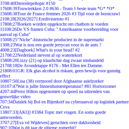
37
08:40
Dierenlepeltopic #150
176
08:39
Touwtrekken 2.0 #636 - Team 1 beste team *G* *O*
156
08:38
Tour de France femmes 2026 #3 Tijd voor de borstcrawl
21
08:28
[2026/2027] Eredivisietoto #1
178
08:27
Boeken worden opgekocht om chatbots te voeden
111
08:26
De VS framen Cuba: "Amerikaanse voorbereiding voor
aanval op Cuba"
150
08:25
"Niche"-historische producten in de supermarkt
13
08:23
Wat is nou een goede jerrycan voor in de auto ?
40
08:23
[Dagboek] What's in your head? #2
217
08:22
Nederland stevent af op watertekort
158
08:20
Lizzy (21) op klaarlichte dag zwaar mishandeld
217
08:18
De Avondetappe #176 - Met Ellen ten Damme.
218
08:01
GR: Elk glas alcohol is riskant, geen bewijs voor gunstig
effect
108
07:50
Lisa (38) vermoord door Afghaanse asielzoeker
161
07:47
Wat is jullie binnenhuistemperatuur? #81 Horrorzomer
42
07:44
Perez Hilton opgenomen op spoed na uitzenden van
gruwelijke video
7
07:34
Datalek bij Bol en Bijenkorf na cyberaanval op logistiek partner
Ceva
138
07:33
[AKQ] #3384 Topic met vragen. En soms goede
antwoorden.
37
07:27
[Eva vd Wijdeven] geruchten over dakloosheid
9
07:10
Wat is dit jaar de ultieme zomerhit?