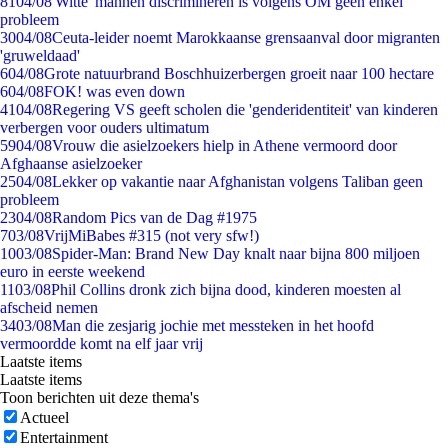
81
04/08
'Witte' mannen discrimineren is volgens OM geen enkel
probleem
30
04/08
Ceuta-leider noemt Marokkaanse grensaanval door migranten
'gruweldaad'
6
04/08
Grote natuurbrand Boschhuizerbergen groeit naar 100 hectare
6
04/08
FOK! was even down
41
04/08
Regering VS geeft scholen die 'genderidentiteit' van kinderen
verbergen voor ouders ultimatum
59
04/08
Vrouw die asielzoekers hielp in Athene vermoord door
Afghaanse asielzoeker
25
04/08
Lekker op vakantie naar Afghanistan volgens Taliban geen
probleem
23
04/08
Random Pics van de Dag #1975
7
03/08
VrijMiBabes #315 (not very sfw!)
10
03/08
Spider-Man: Brand New Day knalt naar bijna 800 miljoen
euro in eerste weekend
11
03/08
Phil Collins dronk zich bijna dood, kinderen moesten al
afscheid nemen
34
03/08
Man die zesjarig jochie met messteken in het hoofd
vermoordde komt na elf jaar vrij
Laatste items
Laatste items
Toon berichten uit deze thema's
Actueel
Entertainment