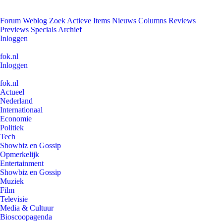
Forum
Weblog
Zoek
Actieve Items
Nieuws
Columns
Reviews
Previews
Specials
Archief
Inloggen
fok.nl
Inloggen
fok.nl
Actueel
Nederland
Internationaal
Economie
Politiek
Tech
Showbiz en Gossip
Opmerkelijk
Entertainment
Showbiz en Gossip
Muziek
Film
Televisie
Media & Cultuur
Bioscoopagenda