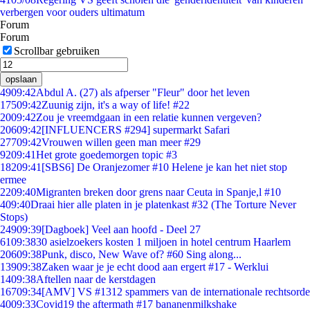
verbergen voor ouders ultimatum
Forum
Forum
Scrollbar gebruiken
opslaan
49
09:42
Abdul A. (27) als afperser "Fleur" door het leven
175
09:42
Zuunig zijn, it's a way of life! #22
20
09:42
Zou je vreemdgaan in een relatie kunnen vergeven?
206
09:42
[INFLUENCERS #294] supermarkt Safari
277
09:42
Vrouwen willen geen man meer #29
92
09:41
Het grote goedemorgen topic #3
182
09:41
[SBS6] De Oranjezomer #10 Helene je kan het niet stop
ermee
22
09:40
Migranten breken door grens naar Ceuta in Spanje,l #10
4
09:40
Draai hier alle platen in je platenkast #32 (The Torture Never
Stops)
249
09:39
[Dagboek] Veel aan hoofd - Deel 27
61
09:38
30 asielzoekers kosten 1 miljoen in hotel centrum Haarlem
206
09:38
Punk, disco, New Wave of? #60 Sing along...
139
09:38
Zaken waar je je echt dood aan ergert #17 - Werklui
14
09:38
Aftellen naar de kerstdagen
167
09:34
[AMV] VS #1312 spammers van de internationale rechtsorde
40
09:33
Covid19 the aftermath #17 bananenmilkshake