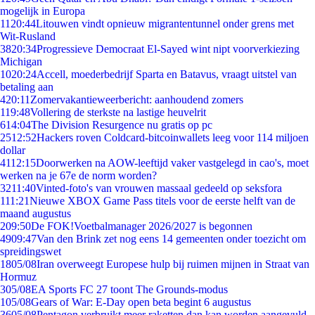
mogelijk in Europa
11
20:44
Litouwen vindt opnieuw migrantentunnel onder grens met
Wit-Rusland
38
20:34
Progressieve Democraat El-Sayed wint nipt voorverkiezing
Michigan
10
20:24
Accell, moederbedrijf Sparta en Batavus, vraagt uitstel van
betaling aan
4
20:11
Zomervakantieweerbericht: aanhoudend zomers
1
19:48
Vollering de sterkste na lastige heuvelrit
6
14:04
The Division Resurgence nu gratis op pc
25
12:52
Hackers roven Coldcard-bitcoinwallets leeg voor 114 miljoen
dollar
41
12:15
Doorwerken na AOW-leeftijd vaker vastgelegd in cao's, moet
werken na je 67e de norm worden?
32
11:40
Vinted-foto's van vrouwen massaal gedeeld op seksfora
1
11:21
Nieuwe XBOX Game Pass titels voor de eerste helft van de
maand augustus
2
09:50
De FOK!Voetbalmanager 2026/2027 is begonnen
49
09:47
Van den Brink zet nog eens 14 gemeenten onder toezicht om
spreidingswet
18
05/08
Iran overweegt Europese hulp bij ruimen mijnen in Straat van
Hormuz
3
05/08
EA Sports FC 27 toont The Grounds-modus
1
05/08
Gears of War: E-Day open beta begint 6 augustus
36
05/08
Pentagon verbruikt meer raketten dan kan worden aangevuld,