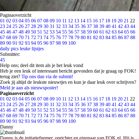
Paginaoverzicht
01
02
03
04
05
06
07
08
09
10
11
12
13
14
15
16
17
18
19
20
21
22
23
24
25
26
27
28
29
30
31
32
33
34
35
36
37
38
39
40
41
42
43
44
45
46
47
48
49
50
51
52
53
54
55
56
57
58
59
60
61
62
63
64
65
66
67
68
69
70
71
72
73
74
75
76
77
78
79
80
81
82
83
84
85
86
87
88
89
90
91
92
93
94
95
96
97
98
99
100
daily pics
leuke lijstjes
Submitter:
45
Help ons; deel dit item als je het leuk vond
Heb je een leuk of interessant bericht gevonden dat je graag op FOK!
terug ziet?
Tip ons dan via de submit!
Zoek jij altijd de leukste nieuwtjes en kun je daar leuk over schrijven?
Meld je aan als nieuwsposter!
Paginaoverzicht
01
02
03
04
05
06
07
08
09
10
11
12
13
14
15
16
17
18
19
20
21
22
23
24
25
26
27
28
29
30
31
32
33
34
35
36
37
38
39
40
41
42
43
44
45
46
47
48
49
50
51
52
53
54
55
56
57
58
59
60
61
62
63
64
65
66
67
68
69
70
71
72
73
74
75
76
77
78
79
80
81
82
83
84
85
86
87
88
89
90
91
92
93
94
95
96
97
98
99
100
Danny
Danny is de initiatiefnemer, oprichter en eigenaar van FOK.nl. Hij is