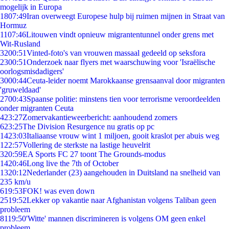
mogelijk in Europa
18
07:49
Iran overweegt Europese hulp bij ruimen mijnen in Straat van
Hormuz
11
07:46
Litouwen vindt opnieuw migrantentunnel onder grens met
Wit-Rusland
32
00:51
Vinted-foto's van vrouwen massaal gedeeld op seksfora
23
00:51
Onderzoek naar flyers met waarschuwing voor 'Israëlische
oorlogsmisdadigers'
30
00:44
Ceuta-leider noemt Marokkaanse grensaanval door migranten
'gruweldaad'
27
00:43
Spaanse politie: minstens tien voor terrorisme veroordeelden
onder migranten Ceuta
4
23:27
Zomervakantieweerbericht: aanhoudend zomers
6
23:25
The Division Resurgence nu gratis op pc
14
23:03
Italiaanse vrouw wint 1 miljoen, gooit kraslot per abuis weg
1
22:57
Vollering de sterkste na lastige heuvelrit
3
20:59
EA Sports FC 27 toont The Grounds-modus
14
20:46
Long live the 7th of October
13
20:12
Nederlander (23) aangehouden in Duitsland na snelheid van
235 km/u
6
19:53
FOK! was even down
25
19:52
Lekker op vakantie naar Afghanistan volgens Taliban geen
probleem
81
19:50
'Witte' mannen discrimineren is volgens OM geen enkel
probleem