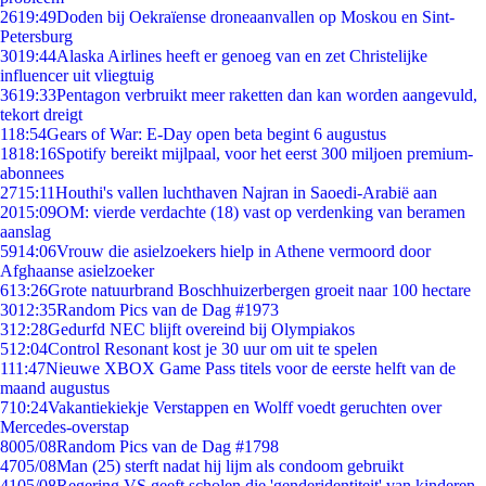
26
19:49
Doden bij Oekraïense droneaanvallen op Moskou en Sint-
Petersburg
30
19:44
Alaska Airlines heeft er genoeg van en zet Christelijke
influencer uit vliegtuig
36
19:33
Pentagon verbruikt meer raketten dan kan worden aangevuld,
tekort dreigt
1
18:54
Gears of War: E-Day open beta begint 6 augustus
18
18:16
Spotify bereikt mijlpaal, voor het eerst 300 miljoen premium-
abonnees
27
15:11
Houthi's vallen luchthaven Najran in Saoedi-Arabië aan
20
15:09
OM: vierde verdachte (18) vast op verdenking van beramen
aanslag
59
14:06
Vrouw die asielzoekers hielp in Athene vermoord door
Afghaanse asielzoeker
6
13:26
Grote natuurbrand Boschhuizerbergen groeit naar 100 hectare
30
12:35
Random Pics van de Dag #1973
3
12:28
Gedurfd NEC blijft overeind bij Olympiakos
5
12:04
Control Resonant kost je 30 uur om uit te spelen
1
11:47
Nieuwe XBOX Game Pass titels voor de eerste helft van de
maand augustus
7
10:24
Vakantiekiekje Verstappen en Wolff voedt geruchten over
Mercedes-overstap
80
05/08
Random Pics van de Dag #1798
47
05/08
Man (25) sterft nadat hij lijm als condoom gebruikt
41
05/08
Regering VS geeft scholen die 'genderidentiteit' van kinderen