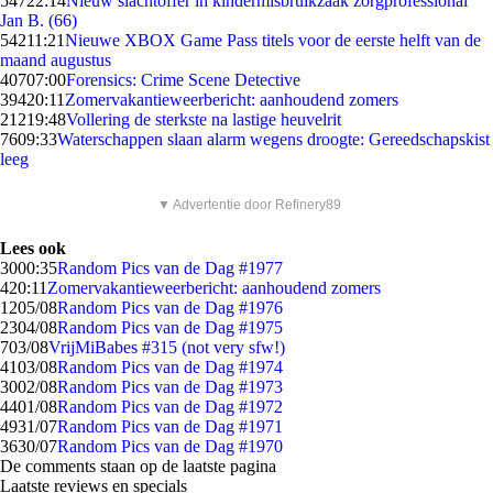
547
22:14
Nieuw slachtoffer in kindermisbruikzaak zorgprofessional
Jan B. (66)
542
11:21
Nieuwe XBOX Game Pass titels voor de eerste helft van de
maand augustus
407
07:00
Forensics: Crime Scene Detective
394
20:11
Zomervakantieweerbericht: aanhoudend zomers
212
19:48
Vollering de sterkste na lastige heuvelrit
76
09:33
Waterschappen slaan alarm wegens droogte: Gereedschapskist
leeg
▼ Advertentie door Refinery89
Lees ook
30
00:35
Random Pics van de Dag #1977
4
20:11
Zomervakantieweerbericht: aanhoudend zomers
12
05/08
Random Pics van de Dag #1976
23
04/08
Random Pics van de Dag #1975
7
03/08
VrijMiBabes #315 (not very sfw!)
41
03/08
Random Pics van de Dag #1974
30
02/08
Random Pics van de Dag #1973
44
01/08
Random Pics van de Dag #1972
49
31/07
Random Pics van de Dag #1971
36
30/07
Random Pics van de Dag #1970
De comments staan op de laatste pagina
Laatste reviews en specials