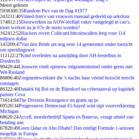
Meest gelezen
59383
00:35
Random Pics van de Dag #1977
2432
11:40
Vinted-foto's van vrouwen massaal gedeeld op seksfora
1748
12:15
Doorwerken na AOW-leeftijd vaker vastgelegd in cao's,
moet werken na je 67e de norm worden?
1624
12:52
Hackers roven Coldcard-bitcoinwallets leeg voor 114
miljoen dollar
1432
09:47
Van den Brink zet nog eens 14 gemeenten onder toezicht
om spreidingswet
1121
22:27
Kind overleden na aanrijding door AH-bestelbus in
Dordrecht
904
20:44
Litouwen vindt opnieuw migrantentunnel onder grens met
Wit-Rusland
868
06:40
Zorgmedewerkster die 's nachts haar vriend bezocht terecht
ontslagen
863
22:40
Datalek bij Bol en de Bijenkorf na cyberaanval op logistiek
partner Ceva
716
14:04
The Division Resurgence nu gratis op pc
695
20:34
Progressieve Democraat El-Sayed wint nipt voorverkiezing
Michigan
686
20:24
Accell, moederbedrijf Sparta en Batavus, vraagt uitstel van
betaling aan
678
20:49
Geen Qatar en Abu Dhabi? Dan eindigt Formule 1-seizoen
mogelijk in Europa