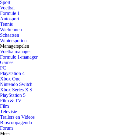
Sport
Voetbal
Formule 1
Autosport
Tennis
Wielrennen
Schaatsen
Wintersporten
Managerspelen
Voetbalmanager
Formule 1-manager
Games
PC
Playstation 4
Xbox One
Nintendo Switch
Xbox Series X|S
PlayStation 5
Film & TV
Film
Televisie
Trailers en Videos
Bioscoopagenda
Forum
Meer