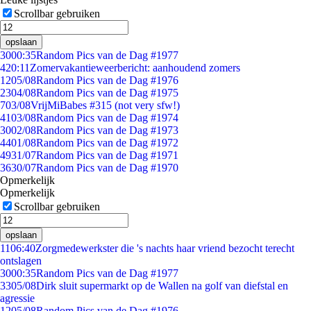
Scrollbar gebruiken
opslaan
30
00:35
Random Pics van de Dag #1977
4
20:11
Zomervakantieweerbericht: aanhoudend zomers
12
05/08
Random Pics van de Dag #1976
23
04/08
Random Pics van de Dag #1975
7
03/08
VrijMiBabes #315 (not very sfw!)
41
03/08
Random Pics van de Dag #1974
30
02/08
Random Pics van de Dag #1973
44
01/08
Random Pics van de Dag #1972
49
31/07
Random Pics van de Dag #1971
36
30/07
Random Pics van de Dag #1970
Opmerkelijk
Opmerkelijk
Scrollbar gebruiken
opslaan
11
06:40
Zorgmedewerkster die 's nachts haar vriend bezocht terecht
ontslagen
30
00:35
Random Pics van de Dag #1977
33
05/08
Dirk sluit supermarkt op de Wallen na golf van diefstal en
agressie
12
05/08
Random Pics van de Dag #1976