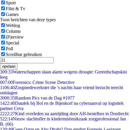
Sport
Film & Tv
Games
Toon berichten van deze types
Weblog
Column
(P)review
Special
Poll
Scrollbar gebruiken
opslaan
3
09:33
Waterschappen slaan alarm wegens droogte: Gereedschapskist
leeg
0
07:00
Forensics: Crime Scene Detective
11
06:40
Zorgmedewerkster die 's nachts haar vriend bezocht terecht
ontslagen
30
00:35
Random Pics van de Dag #1977
14
22:40
Datalek bij Bol en de Bijenkorf na cyberaanval op logistiek
partner Ceva
22
22:27
Kind overleden na aanrijding door AH-bestelbus in Dordrecht
5
22:14
Nieuw slachtoffer in kindermisbruikzaak zorgprofessional Jan
B. (66)
1
20:49
Geen Qatar en Abu Dhabi? Dan eindigt Formule 1-seizoen