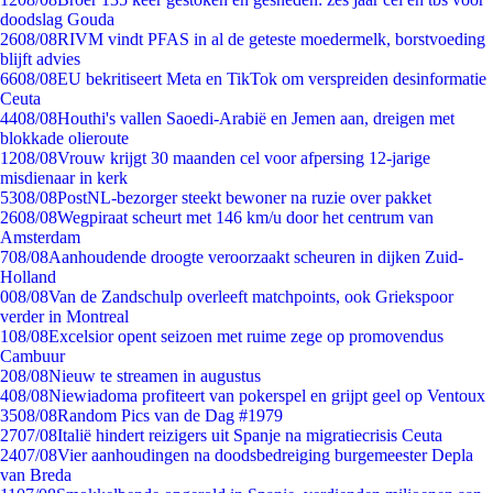
doodslag Gouda
26
08/08
RIVM vindt PFAS in al de geteste moedermelk, borstvoeding
blijft advies
66
08/08
EU bekritiseert Meta en TikTok om verspreiden desinformatie
Ceuta
44
08/08
Houthi's vallen Saoedi-Arabië en Jemen aan, dreigen met
blokkade olieroute
12
08/08
Vrouw krijgt 30 maanden cel voor afpersing 12-jarige
misdienaar in kerk
53
08/08
PostNL-bezorger steekt bewoner na ruzie over pakket
26
08/08
Wegpiraat scheurt met 146 km/u door het centrum van
Amsterdam
7
08/08
Aanhoudende droogte veroorzaakt scheuren in dijken Zuid-
Holland
0
08/08
Van de Zandschulp overleeft matchpoints, ook Griekspoor
verder in Montreal
1
08/08
Excelsior opent seizoen met ruime zege op promovendus
Cambuur
2
08/08
Nieuw te streamen in augustus
4
08/08
Niewiadoma profiteert van pokerspel en grijpt geel op Ventoux
35
08/08
Random Pics van de Dag #1979
27
07/08
Italië hindert reizigers uit Spanje na migratiecrisis Ceuta
24
07/08
Vier aanhoudingen na doodsbedreiging burgemeester Depla
van Breda