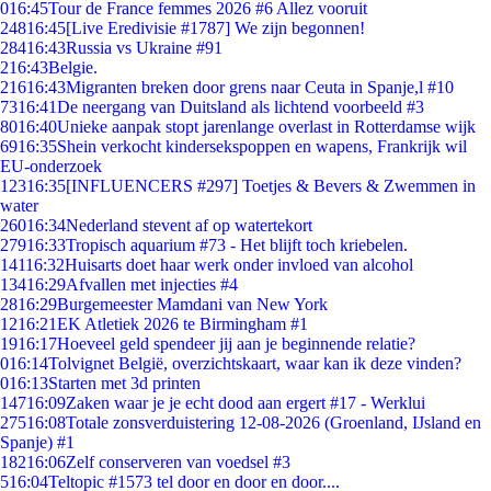
0
16:45
Tour de France femmes 2026 #6 Allez vooruit
248
16:45
[Live Eredivisie #1787] We zijn begonnen!
284
16:43
Russia vs Ukraine #91
2
16:43
Belgie.
216
16:43
Migranten breken door grens naar Ceuta in Spanje,l #10
73
16:41
De neergang van Duitsland als lichtend voorbeeld #3
80
16:40
Unieke aanpak stopt jarenlange overlast in Rotterdamse wijk
69
16:35
Shein verkocht kindersekspoppen en wapens, Frankrijk wil
EU-onderzoek
123
16:35
[INFLUENCERS #297] Toetjes & Bevers & Zwemmen in
water
260
16:34
Nederland stevent af op watertekort
279
16:33
Tropisch aquarium #73 - Het blijft toch kriebelen.
141
16:32
Huisarts doet haar werk onder invloed van alcohol
134
16:29
Afvallen met injecties #4
28
16:29
Burgemeester Mamdani van New York
12
16:21
EK Atletiek 2026 te Birmingham #1
19
16:17
Hoeveel geld spendeer jij aan je beginnende relatie?
0
16:14
Tolvignet België, overzichtskaart, waar kan ik deze vinden?
0
16:13
Starten met 3d printen
147
16:09
Zaken waar je je echt dood aan ergert #17 - Werklui
275
16:08
Totale zonsverduistering 12-08-2026 (Groenland, IJsland en
Spanje) #1
182
16:06
Zelf conserveren van voedsel #3
5
16:04
Teltopic #1573 tel door en door en door....