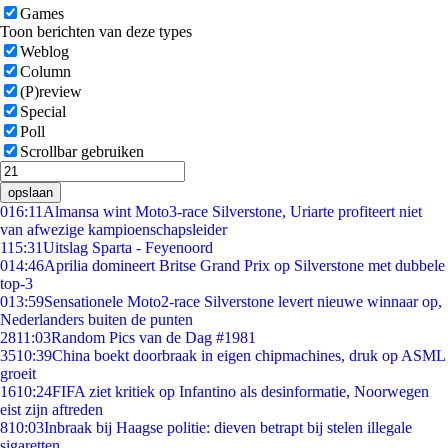
Games
Toon berichten van deze types
Weblog
Column
(P)review
Special
Poll
Scrollbar gebruiken
opslaan
0
16:11
Almansa wint Moto3-race Silverstone, Uriarte profiteert niet
van afwezige kampioenschapsleider
1
15:31
Uitslag Sparta - Feyenoord
0
14:46
Aprilia domineert Britse Grand Prix op Silverstone met dubbele
top-3
0
13:59
Sensationele Moto2-race Silverstone levert nieuwe winnaar op,
Nederlanders buiten de punten
28
11:03
Random Pics van de Dag #1981
35
10:39
China boekt doorbraak in eigen chipmachines, druk op ASML
groeit
16
10:24
FIFA ziet kritiek op Infantino als desinformatie, Noorwegen
eist zijn aftreden
8
10:03
Inbraak bij Haagse politie: dieven betrapt bij stelen illegale
sigaretten