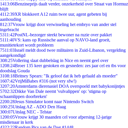
14
13:06
Benzineprijs daalt verder, onzekerheid over Straat van Hormuz
blijft
41
12:39
XR blokkeert A12 ruim twee uur, agent gebeten bij
aanhouding
8
12:37
Vrouw krijgt door verwisseling het embryo van ander stel
ingebracht
53
11:42
PostNL-bezorger steekt bewoner na ruzie over pakket
51
11:40
VS: kans op Russische aanval op NAVO-land groeit,
munitietekort wordt probleem
75
11:03
Israël meldt dood twee militairen in Zuid-Libanon, vergelding
aangekondigd
3
08:25
Vollering slaat dubbelslag in Nice en neemt geel over
12
08:24
Broer 135 keer gestoken en gesneden: zes jaar cel en tbs voor
doodslag Gouda
31
08:18
Britney Spears: "Ik geloof dat ik heb gefaald als moeder"
16
07:42
VrijMiBabes #316 (not very sfw!)
32
07:20
Amsterdams dierenasiel DOA overspoeld met babykonijntjes
57
02:32
Dikke Van Dale neemt 'vulvalippen' op: 'stigma op
schaamlippen doorbreken'
22
00:28
Jesus Simulator komt naar Nintendo Switch
1
00:25
Uitslag AZ - ADO Den Haag
3
00:07
Uitslag NEC - Telstar
12
00:05
Vrouw krijgt 30 maanden cel voor afpersing 12-jarige
misdienaar in kerk
43
22:22
Random Pics van de Dag #1448