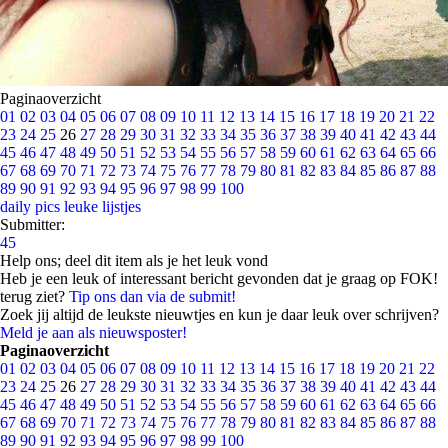
Paginaoverzicht
01
02
03
04
05
06
07
08
09
10
11
12
13
14
15
16
17
18
19
20
21
22
23
24
25
26
27
28
29
30
31
32
33
34
35
36
37
38
39
40
41
42
43
44
45
46
47
48
49
50
51
52
53
54
55
56
57
58
59
60
61
62
63
64
65
66
67
68
69
70
71
72
73
74
75
76
77
78
79
80
81
82
83
84
85
86
87
88
89
90
91
92
93
94
95
96
97
98
99
100
daily pics
leuke lijstjes
Submitter:
45
Help ons; deel dit item als je het leuk vond
Heb je een leuk of interessant bericht gevonden dat je graag op FOK!
terug ziet?
Tip ons dan via de submit!
Zoek jij altijd de leukste nieuwtjes en kun je daar leuk over schrijven?
Meld je aan als nieuwsposter!
Paginaoverzicht
01
02
03
04
05
06
07
08
09
10
11
12
13
14
15
16
17
18
19
20
21
22
23
24
25
26
27
28
29
30
31
32
33
34
35
36
37
38
39
40
41
42
43
44
45
46
47
48
49
50
51
52
53
54
55
56
57
58
59
60
61
62
63
64
65
66
67
68
69
70
71
72
73
74
75
76
77
78
79
80
81
82
83
84
85
86
87
88
89
90
91
92
93
94
95
96
97
98
99
100