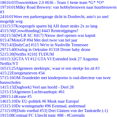
186
16:03
Touwtrekken 2.0 #636 - Team 1 beste team *G* *O*
197
16:01
Milky Road Brewery: van hobbybrouwen naar huurbrouwen
#3
24
16:01
Weer een parkeergarage dicht in Dordrecht, auto's zo snel
mogelijk weg
131
15:57
Koopzegels sparen bij AH duurt straks 2x zo lang
45
15:56
[Crowdfunding] #443 Rentestijgingen?
182
15:56
[WLR SC #417] Nieuw deel openen was kaputt
0
15:47
MotoGP #94 Met deel twee van het jaar
79
15:43
[IndyCar] #115 We're in Nashville Tennessee
297
15:40
Oorlog in Oekraïne #1318 Drone baby drone
52
15:39
[Netflix #210] TUDUM
101
15:32
GTA VI #12 GTA VI Extended look 27 Augustus
Netflix/YT
165
15:25
Algemeen steektopic, waar er een steekje los zit #3
4
15:22
Energietarieven #34
57
15:16
OM-Teamleider met kinderporno is oud-directeur van twee
basisscholen
14
15:15
[Dagboek] Veel aan hoofd - Deel 28
12
15:15
Algemeen Luchtvaarttopic #61
289
15:14
Keane #5
146
15:10
De EU-politiek #6 Musk naar Europa!
153
15:10
De woningmarkt #96 Eenmaal, andermaal
271
15:09
[Duits voetbal #53] Drei Glatzen von der Tankstelle (-1)
19
15:08
Centraal FC Utrecht topic #88 - #CorreiaIn