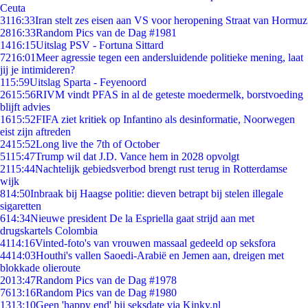
Ceuta
31
16:33
Iran stelt zes eisen aan VS voor heropening Straat van Hormuz
28
16:33
Random Pics van de Dag #1981
14
16:15
Uitslag PSV - Fortuna Sittard
72
16:01
Meer agressie tegen een andersluidende politieke mening, laat
jij je intimideren?
1
15:59
Uitslag Sparta - Feyenoord
26
15:56
RIVM vindt PFAS in al de geteste moedermelk, borstvoeding
blijft advies
16
15:52
FIFA ziet kritiek op Infantino als desinformatie, Noorwegen
eist zijn aftreden
24
15:52
Long live the 7th of October
51
15:47
Trump wil dat J.D. Vance hem in 2028 opvolgt
21
15:44
Nachtelijk gebiedsverbod brengt rust terug in Rotterdamse
wijk
8
14:50
Inbraak bij Haagse politie: dieven betrapt bij stelen illegale
sigaretten
6
14:34
Nieuwe president De la Espriella gaat strijd aan met
drugskartels Colombia
41
14:16
Vinted-foto's van vrouwen massaal gedeeld op seksfora
44
14:03
Houthi's vallen Saoedi-Arabië en Jemen aan, dreigen met
blokkade olieroute
20
13:47
Random Pics van de Dag #1978
76
13:16
Random Pics van de Dag #1980
13
13:10
Geen 'happy end' bij seksdate via Kinky.nl