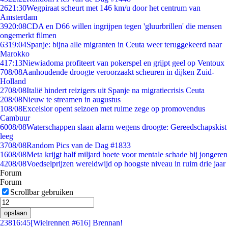
26
21:30
Wegpiraat scheurt met 146 km/u door het centrum van
Amsterdam
39
20:08
CDA en D66 willen ingrijpen tegen 'gluurbrillen' die mensen
ongemerkt filmen
63
19:04
Spanje: bijna alle migranten in Ceuta weer teruggekeerd naar
Marokko
4
17:13
Niewiadoma profiteert van pokerspel en grijpt geel op Ventoux
7
08/08
Aanhoudende droogte veroorzaakt scheuren in dijken Zuid-
Holland
27
08/08
Italië hindert reizigers uit Spanje na migratiecrisis Ceuta
2
08/08
Nieuw te streamen in augustus
1
08/08
Excelsior opent seizoen met ruime zege op promovendus
Cambuur
60
08/08
Waterschappen slaan alarm wegens droogte: Gereedschapskist
leeg
37
08/08
Random Pics van de Dag #1833
16
08/08
Meta krijgt half miljard boete voor mentale schade bij jongeren
42
08/08
Voedselprijzen wereldwijd op hoogste niveau in ruim drie jaar
Forum
Forum
Scrollbar gebruiken
opslaan
238
16:45
[Wielrennen #616] Brennan!