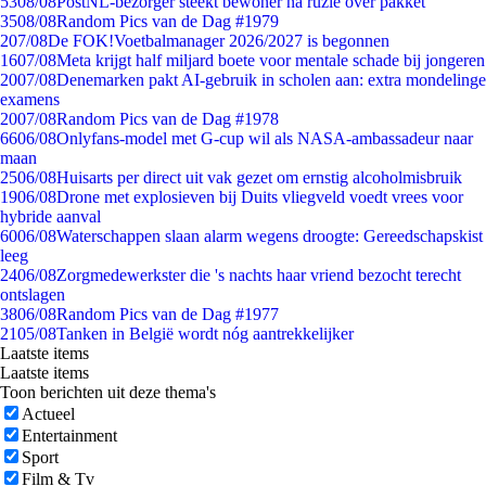
53
08/08
PostNL-bezorger steekt bewoner na ruzie over pakket
35
08/08
Random Pics van de Dag #1979
2
07/08
De FOK!Voetbalmanager 2026/2027 is begonnen
16
07/08
Meta krijgt half miljard boete voor mentale schade bij jongeren
20
07/08
Denemarken pakt AI-gebruik in scholen aan: extra mondelinge
examens
20
07/08
Random Pics van de Dag #1978
66
06/08
Onlyfans-model met G-cup wil als NASA-ambassadeur naar
maan
25
06/08
Huisarts per direct uit vak gezet om ernstig alcoholmisbruik
19
06/08
Drone met explosieven bij Duits vliegveld voedt vrees voor
hybride aanval
60
06/08
Waterschappen slaan alarm wegens droogte: Gereedschapskist
leeg
24
06/08
Zorgmedewerkster die 's nachts haar vriend bezocht terecht
ontslagen
38
06/08
Random Pics van de Dag #1977
21
05/08
Tanken in België wordt nóg aantrekkelijker
Laatste items
Laatste items
Toon berichten uit deze thema's
Actueel
Entertainment
Sport
Film & Tv