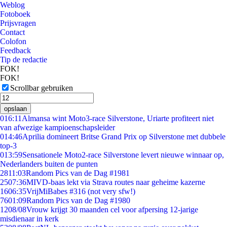
Weblog
Fotoboek
Prijsvragen
Contact
Colofon
Feedback
Tip de redactie
FOK!
FOK!
Scrollbar gebruiken
opslaan
0
16:11
Almansa wint Moto3-race Silverstone, Uriarte profiteert niet
van afwezige kampioenschapsleider
0
14:46
Aprilia domineert Britse Grand Prix op Silverstone met dubbele
top-3
0
13:59
Sensationele Moto2-race Silverstone levert nieuwe winnaar op,
Nederlanders buiten de punten
28
11:03
Random Pics van de Dag #1981
25
07:36
MIVD-baas lekt via Strava routes naar geheime kazerne
16
06:35
VrijMiBabes #316 (not very sfw!)
76
01:09
Random Pics van de Dag #1980
12
08/08
Vrouw krijgt 30 maanden cel voor afpersing 12-jarige
misdienaar in kerk