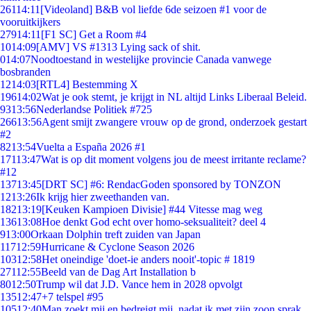
261
14:11
[Videoland] B&B vol liefde 6de seizoen #1 voor de
vooruitkijkers
279
14:11
[F1 SC] Get a Room #4
10
14:09
[AMV] VS #1313 Lying sack of shit.
0
14:07
Noodtoestand in westelijke provincie Canada vanwege
bosbranden
12
14:03
[RTL4] Bestemming X
196
14:02
Wat je ook stemt, je krijgt in NL altijd Links Liberaal Beleid.
93
13:56
Nederlandse Politiek #725
266
13:56
Agent smijt zwangere vrouw op de grond, onderzoek gestart
#2
82
13:54
Vuelta a España 2026 #1
171
13:47
Wat is op dit moment volgens jou de meest irritante reclame?
#12
137
13:45
[DRT SC] #6: RendacGoden sponsored by TONZON
12
13:26
Ik krijg hier zweethanden van.
182
13:19
[Keuken Kampioen Divisie] #44 Vitesse mag weg
136
13:08
Hoe denkt God echt over homo-seksualiteit? deel 4
9
13:00
Orkaan Dolphin treft zuiden van Japan
117
12:59
Hurricane & Cyclone Season 2026
103
12:58
Het oneindige 'doet-ie anders nooit'-topic # 1819
271
12:55
Beeld van de Dag Art Installation b
80
12:50
Trump wil dat J.D. Vance hem in 2028 opvolgt
135
12:47
+7 telspel #95
105
12:40
Man zoekt mij en bedreigt mij, nadat ik met zijn zoon sprak