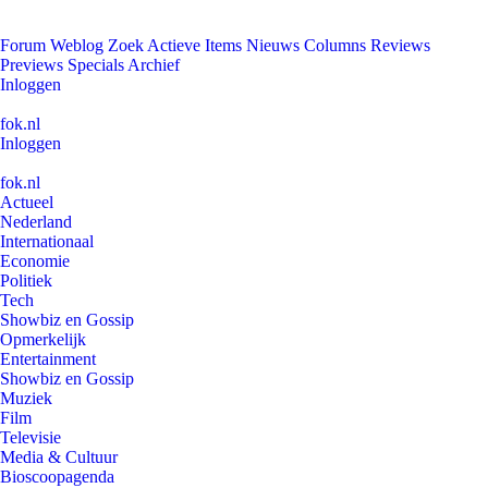
Forum
Weblog
Zoek
Actieve Items
Nieuws
Columns
Reviews
Previews
Specials
Archief
Inloggen
fok.nl
Inloggen
fok.nl
Actueel
Nederland
Internationaal
Economie
Politiek
Tech
Showbiz en Gossip
Opmerkelijk
Entertainment
Showbiz en Gossip
Muziek
Film
Televisie
Media & Cultuur
Bioscoopagenda