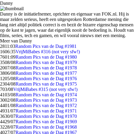
Danny
Danny is de initiatiefnemer, oprichter en eigenaar van FOK.nl. Hij is
maar zelden serieus, heeft een uitgesproken Rotterdamse mening die
lang niet altijd politiek correct is en bezit de bizarre eigenschap mensen
op de kast te jagen, waar dat eigenlijk nooit de bedoeling is. Houdt van
films, series, tech en gamen, en wil vooral nieuws met een mening.
Meer van Danny
28
11:03
Random Pics van de Dag #1981
16
06:35
VrijMiBabes #316 (not very sfw!)
76
01:09
Random Pics van de Dag #1980
35
08/08
Random Pics van de Dag #1979
20
07/08
Random Pics van de Dag #1978
38
06/08
Random Pics van de Dag #1977
12
05/08
Random Pics van de Dag #1976
23
04/08
Random Pics van de Dag #1975
7
03/08
VrijMiBabes #315 (not very sfw!)
41
03/08
Random Pics van de Dag #1974
30
02/08
Random Pics van de Dag #1973
44
01/08
Random Pics van de Dag #1972
49
31/07
Random Pics van de Dag #1971
36
30/07
Random Pics van de Dag #1970
44
29/07
Random Pics van de Dag #1969
32
28/07
Random Pics van de Dag #1968
40
27/07
Random Pics van de Dag #1967