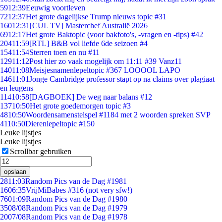
59
12:39
Eeuwig voortleven
72
12:37
Het grote dagelijkse Trump nieuws topic #31
160
12:31
[CUL TV] Masterchef Australië 2026
69
12:17
Het grote Baktopic (voor bakfoto's, -vragen en -tips) #42
204
11:59
[RTL] B&B vol liefde 6de seizoen #4
154
11:54
Sterren toen en nu #11
129
11:12
Post hier zo vaak mogelijk om 11:11 #39 Vanz11
140
11:08
Meisjesnamenlepeltopic #367 LOOOOL LAPO
146
11:01
Jonge Cambridge professor stapt op na claims over plagiaat
en leugens
114
10:58
[DAGBOEK] De weg naar balans #12
137
10:50
Het grote goedemorgen topic #3
48
10:50
Woordensamenstelspel #1184 met 2 woorden spreken SVP
41
10:50
Dierenlepeltopic #150
Leuke lijstjes
Leuke lijstjes
Scrollbar gebruiken
opslaan
28
11:03
Random Pics van de Dag #1981
16
06:35
VrijMiBabes #316 (not very sfw!)
76
01:09
Random Pics van de Dag #1980
35
08/08
Random Pics van de Dag #1979
20
07/08
Random Pics van de Dag #1978