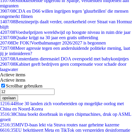
11
07/08
Smokkelbende opgerold in Spanje, verdienden miljoenen aan
migranten
39
07/08
CDA en D66 willen ingrijpen tegen 'gluurbrillen' die mensen
ongemerkt filmen
14
07/08
Benzineprijs daalt verder, onzekerheid over Straat van Hormuz
blijft
42
07/08
Voedselprijzen wereldwijd op hoogste niveau in ruim drie jaar
23
07/08
Quake krijgt na 30 jaar een gratis uitbreiding
2
07/08
De FOK!Voetbalmanager 2026/2027 is begonnen
72
07/08
Meer agressie tegen een andersluidende politieke mening, laat
jij je intimideren?
32
07/08
Amsterdams dierenasiel DOA overspoeld met babykonijntjes
29
07/08
Kabinet geeft bedrijven geen compensatie voor schade door
laagwater
Actieve items
Actieve items
Scrollbar gebruiken
opslaan
12
16:44
Hoe 30 landen zich voorbereiden op mogelijke oorlog met
China en Noord-Korea
35
16:38
China boekt doorbraak in eigen chipmachines, druk op ASML
groeit
25
16:35
MIVD-baas lekt via Strava routes naar geheime kazerne
66
16:35
EU bekritiseert Meta en TikTok om verspreiden desinformatie