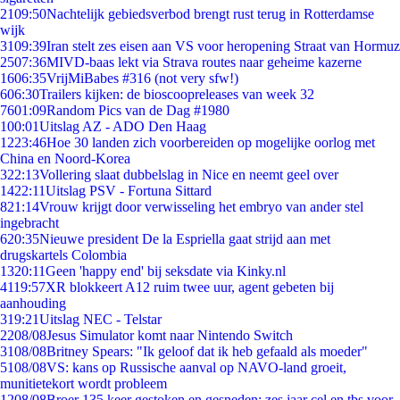
21
09:50
Nachtelijk gebiedsverbod brengt rust terug in Rotterdamse
wijk
31
09:39
Iran stelt zes eisen aan VS voor heropening Straat van Hormuz
25
07:36
MIVD-baas lekt via Strava routes naar geheime kazerne
16
06:35
VrijMiBabes #316 (not very sfw!)
6
06:30
Trailers kijken: de bioscoopreleases van week 32
76
01:09
Random Pics van de Dag #1980
1
00:01
Uitslag AZ - ADO Den Haag
12
23:46
Hoe 30 landen zich voorbereiden op mogelijke oorlog met
China en Noord-Korea
3
22:13
Vollering slaat dubbelslag in Nice en neemt geel over
14
22:11
Uitslag PSV - Fortuna Sittard
8
21:14
Vrouw krijgt door verwisseling het embryo van ander stel
ingebracht
6
20:35
Nieuwe president De la Espriella gaat strijd aan met
drugskartels Colombia
13
20:11
Geen 'happy end' bij seksdate via Kinky.nl
41
19:57
XR blokkeert A12 ruim twee uur, agent gebeten bij
aanhouding
3
19:21
Uitslag NEC - Telstar
22
08/08
Jesus Simulator komt naar Nintendo Switch
31
08/08
Britney Spears: "Ik geloof dat ik heb gefaald als moeder"
51
08/08
VS: kans op Russische aanval op NAVO-land groeit,
munitietekort wordt probleem
12
08/08
Broer 135 keer gestoken en gesneden: zes jaar cel en tbs voor