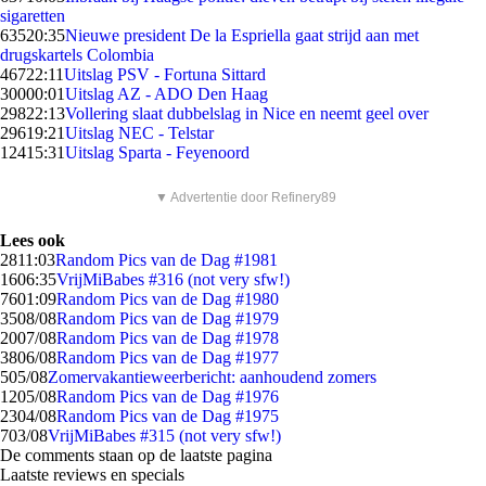
sigaretten
635
20:35
Nieuwe president De la Espriella gaat strijd aan met
drugskartels Colombia
467
22:11
Uitslag PSV - Fortuna Sittard
300
00:01
Uitslag AZ - ADO Den Haag
298
22:13
Vollering slaat dubbelslag in Nice en neemt geel over
296
19:21
Uitslag NEC - Telstar
124
15:31
Uitslag Sparta - Feyenoord
▼ Advertentie door Refinery89
Lees ook
28
11:03
Random Pics van de Dag #1981
16
06:35
VrijMiBabes #316 (not very sfw!)
76
01:09
Random Pics van de Dag #1980
35
08/08
Random Pics van de Dag #1979
20
07/08
Random Pics van de Dag #1978
38
06/08
Random Pics van de Dag #1977
5
05/08
Zomervakantieweerbericht: aanhoudend zomers
12
05/08
Random Pics van de Dag #1976
23
04/08
Random Pics van de Dag #1975
7
03/08
VrijMiBabes #315 (not very sfw!)
De comments staan op de laatste pagina
Laatste reviews en specials