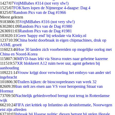
14
27/07
VrijMiBabes #314 (not very sfw!)
15
25/07
FOK!kers lopen de Nijmeegse 4-daagse: Dag 4
83
25/07
Random Pics van de Dag #1966
Meest gelezen
91838
06:35
VrijMiBabes #316 (not very sfw!)
63028
01:09
Random Pics van de Dag #1980
26369
11:03
Random Pics van de Dag #1981
1830
20:11
Geen 'happy end' bij seksdate via Kinky.nl
1237
10:39
China boekt doorbraak in eigen chipmachines, druk op
ASML groeit
1160
23:46
Hoe 30 landen zich voorbereiden op mogelijke oorlog met
China en Noord-Korea
1158
07:36
MIVD-baas lekt via Strava routes naar geheime kazerne
1115
19:57
XR blokkeert A12 ruim twee uur, agent gebeten bij
aanhouding
1092
21:14
Vrouw krijgt door verwisseling het embryo van ander stel
ingebracht
1018
06:30
Trailers kijken: de bioscoopreleases van week 32
826
09:39
Iran stelt zes eisen aan VS voor heropening Straat van
Hormuz
737
09:50
Nachtelijk gebiedsverbod brengt rust terug in Rotterdamse
wijk
662
10:24
FIFA ziet kritiek op Infantino als desinformatie, Noorwegen
eist zijn aftreden
637
10:03
Inbraak bij Haagse politie: dieven betrapt bij stelen illegale