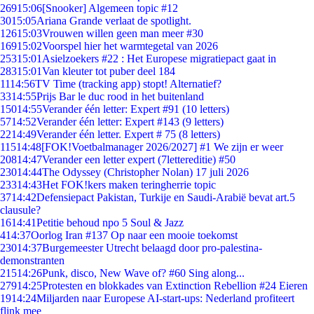
269
15:06
[Snooker] Algemeen topic #12
30
15:05
Ariana Grande verlaat de spotlight.
126
15:03
Vrouwen willen geen man meer #30
169
15:02
Voorspel hier het warmtegetal van 2026
253
15:01
Asielzoekers #22 : Het Europese migratiepact gaat in
283
15:01
Van kleuter tot puber deel 184
11
14:56
TV Time (tracking app) stopt! Alternatief?
33
14:55
Prijs Bar le duc rood in het buitenland
150
14:55
Verander één letter: Expert #91 (10 letters)
57
14:52
Verander één letter: Expert #143 (9 letters)
22
14:49
Verander één letter. Expert # 75 (8 letters)
115
14:48
[FOK!Voetbalmanager 2026/2027] #1 We zijn er weer
208
14:47
Verander een letter expert (7lettereditie) #50
230
14:44
The Odyssey (Christopher Nolan) 17 juli 2026
233
14:43
Het FOK!kers maken teringherrie topic
37
14:42
Defensiepact Pakistan, Turkije en Saudi-Arabië bevat art.5
clausule?
16
14:41
Petitie behoud npo 5 Soul & Jazz
4
14:37
Oorlog Iran #137 Op naar een mooie toekomst
230
14:37
Burgemeester Utrecht belaagd door pro-palestina-
demonstranten
215
14:26
Punk, disco, New Wave of? #60 Sing along...
279
14:25
Protesten en blokkades van Extinction Rebellion #24 Eieren
19
14:24
Miljarden naar Europese AI-start-ups: Nederland profiteert
flink mee