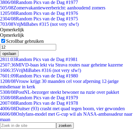
38
06/08
Random Pics van de Dag #1977
5
05/08
Zomervakantieweerbericht: aanhoudend zomers
12
05/08
Random Pics van de Dag #1976
23
04/08
Random Pics van de Dag #1975
7
03/08
VrijMiBabes #315 (not very sfw!)
Opmerkelijk
Opmerkelijk
Scrollbar gebruiken
opslaan
28
11:03
Random Pics van de Dag #1981
25
07:36
MIVD-baas lekt via Strava routes naar geheime kazerne
16
06:35
VrijMiBabes #316 (not very sfw!)
76
01:09
Random Pics van de Dag #1980
12
08/08
Vrouw krijgt 30 maanden cel voor afpersing 12-jarige
misdienaar in kerk
53
08/08
PostNL-bezorger steekt bewoner na ruzie over pakket
35
08/08
Random Pics van de Dag #1979
20
07/08
Random Pics van de Dag #1978
40
06/08
Duitser (93) crasht met quad tegen boom, vier gewonden
66
06/08
Onlyfans-model met G-cup wil als NASA-ambassadeur naar
maan