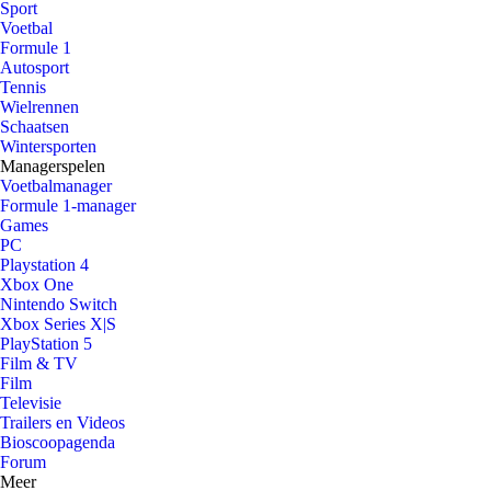
Sport
Voetbal
Formule 1
Autosport
Tennis
Wielrennen
Schaatsen
Wintersporten
Managerspelen
Voetbalmanager
Formule 1-manager
Games
PC
Playstation 4
Xbox One
Nintendo Switch
Xbox Series X|S
PlayStation 5
Film & TV
Film
Televisie
Trailers en Videos
Bioscoopagenda
Forum
Meer