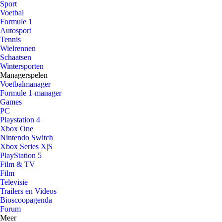
Sport
Voetbal
Formule 1
Autosport
Tennis
Wielrennen
Schaatsen
Wintersporten
Managerspelen
Voetbalmanager
Formule 1-manager
Games
PC
Playstation 4
Xbox One
Nintendo Switch
Xbox Series X|S
PlayStation 5
Film & TV
Film
Televisie
Trailers en Videos
Bioscoopagenda
Forum
Meer