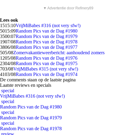
▼ Advertentie door Refinery89
Lees ook
15
15:10
VrijMiBabes #316 (not very sfw!)
50
15:09
Random Pics van de Dag #1980
35
00:07
Random Pics van de Dag #1979
19
07/08
Random Pics van de Dag #1978
38
06/08
Random Pics van de Dag #1977
5
05/08
Zomervakantieweerbericht: aanhoudend zomers
12
05/08
Random Pics van de Dag #1976
23
04/08
Random Pics van de Dag #1975
7
03/08
VrijMiBabes #315 (not very sfw!)
41
03/08
Random Pics van de Dag #1974
De comments staan op de laatste pagina
Laatste reviews en specials
special
VrijMiBabes #316 (not very sfw!)
special
Random Pics van de Dag #1980
special
Random Pics van de Dag #1979
special
Random Pics van de Dag #1978
review