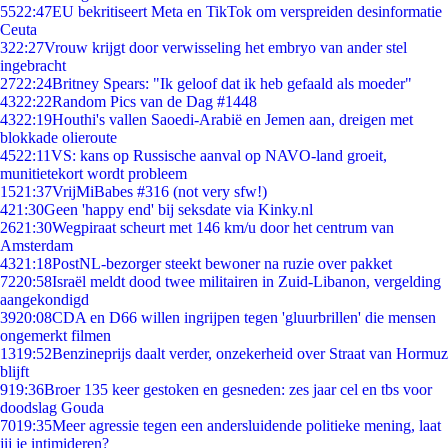
55
22:47
EU bekritiseert Meta en TikTok om verspreiden desinformatie
Ceuta
3
22:27
Vrouw krijgt door verwisseling het embryo van ander stel
ingebracht
27
22:24
Britney Spears: "Ik geloof dat ik heb gefaald als moeder"
43
22:22
Random Pics van de Dag #1448
43
22:19
Houthi's vallen Saoedi-Arabië en Jemen aan, dreigen met
blokkade olieroute
45
22:11
VS: kans op Russische aanval op NAVO-land groeit,
munitietekort wordt probleem
15
21:37
VrijMiBabes #316 (not very sfw!)
4
21:30
Geen 'happy end' bij seksdate via Kinky.nl
26
21:30
Wegpiraat scheurt met 146 km/u door het centrum van
Amsterdam
43
21:18
PostNL-bezorger steekt bewoner na ruzie over pakket
72
20:58
Israël meldt dood twee militairen in Zuid-Libanon, vergelding
aangekondigd
39
20:08
CDA en D66 willen ingrijpen tegen 'gluurbrillen' die mensen
ongemerkt filmen
13
19:52
Benzineprijs daalt verder, onzekerheid over Straat van Hormuz
blijft
9
19:36
Broer 135 keer gestoken en gesneden: zes jaar cel en tbs voor
doodslag Gouda
70
19:35
Meer agressie tegen een andersluidende politieke mening, laat
jij je intimideren?