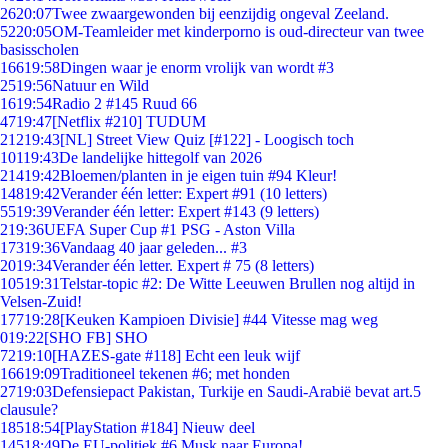
26
20:07
Twee zwaargewonden bij eenzijdig ongeval Zeeland.
52
20:05
OM-Teamleider met kinderporno is oud-directeur van twee
basisscholen
166
19:58
Dingen waar je enorm vrolijk van wordt #3
25
19:56
Natuur en Wild
16
19:54
Radio 2 #145 Ruud 66
47
19:47
[Netflix #210] TUDUM
212
19:43
[NL] Street View Quiz [#122] - Loogisch toch
101
19:43
De landelijke hittegolf van 2026
214
19:42
Bloemen/planten in je eigen tuin #94 Kleur!
148
19:42
Verander één letter: Expert #91 (10 letters)
55
19:39
Verander één letter: Expert #143 (9 letters)
2
19:36
UEFA Super Cup #1 PSG - Aston Villa
173
19:36
Vandaag 40 jaar geleden... #3
20
19:34
Verander één letter. Expert # 75 (8 letters)
105
19:31
Telstar-topic #2: De Witte Leeuwen Brullen nog altijd in
Velsen-Zuid!
177
19:28
[Keuken Kampioen Divisie] #44 Vitesse mag weg
0
19:22
[SHO FB] SHO
72
19:10
[HAZES-gate #118] Echt een leuk wijf
166
19:09
Traditioneel tekenen #6; met honden
27
19:03
Defensiepact Pakistan, Turkije en Saudi-Arabië bevat art.5
clausule?
185
18:54
[PlayStation #184] Nieuw deel
145
18:49
De EU-politiek #6 Musk naar Europa!