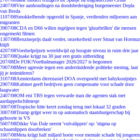
24
07/08
Vier aanhoudingen na doodsbedreiging burgemeester Depla
van Breda
11
07/08
Smokkelbende opgerold in Spanje, verdienden miljoenen aan
migranten
39
07/08
CDA en D66 willen ingrijpen tegen 'gluurbrillen' die mensen
ongemerkt filmen
13
07/08
Benzineprijs daalt verder, onzekerheid over Straat van Hormuz
blijft
42
07/08
Voedselprijzen wereldwijd op hoogste niveau in ruim drie jaar
23
07/08
Quake krijgt na 30 jaar een gratis uitbreiding
2
07/08
De FOK!Voetbalmanager 2026/2027 is begonnen
70
07/08
Meer agressie tegen een andersluidende politieke mening, laat
jij je intimideren?
31
07/08
Amsterdams dierenasiel DOA overspoeld met babykonijntjes
29
07/08
Kabinet geeft bedrijven geen compensatie voor schade door
laagwater
24
07/08
OM eist TBS tegen verwarde man die agenten stak met
aardappelschilmesje
30
07/08
Tropische hitte keert zondag terug met lokaal 32 graden
30
07/08
Trump grijpt weer in op automatisch staatsburgerschap bij
geboorte in VS
56
07/08
Dikke Van Dale neemt 'vulvalippen' op: 'stigma op
schaamlippen doorbreken'
16
07/08
Meta krijgt half miljard boete voor mentale schade bij jongeren