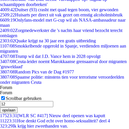
schaamlippen doorbreken'
40
09:42
Duitser (93) crasht met quad tegen boom, vier gewonden
25
09:22
Huisarts per direct uit vak gezet om ernstig alcoholmisbruik
66
09:19
Onlyfans-model met G-cup wil als NASA-ambassadeur naar
maan
24
09:02
Zorgmedewerkster die 's nachts haar vriend bezocht terecht
ontslagen
23
03:02
Quake krijgt na 30 jaar een gratis uitbreiding
11
07/08
Smokkelbende opgerold in Spanje, verdienden miljoenen aan
migranten
47
07/08
Trump wil dat J.D. Vance hem in 2028 opvolgt
34
07/08
Ceuta-leider noemt Marokkaanse grensaanval door migranten
'gruweldaad'
38
07/08
Random Pics van de Dag #1977
38
07/08
Spaanse politie: minstens tien voor terrorisme veroordeelden
onder migranten Ceuta
Forum
Forum
Scrollbar gebruiken
opslaan
175
23:31
[WLR SC #417] Nieuw deel openen was kaputt
112
23:31
Hoe denkt God echt over homo-seksualiteit? deel 4
3
23:29
Ik krijg hier zweethanden van.