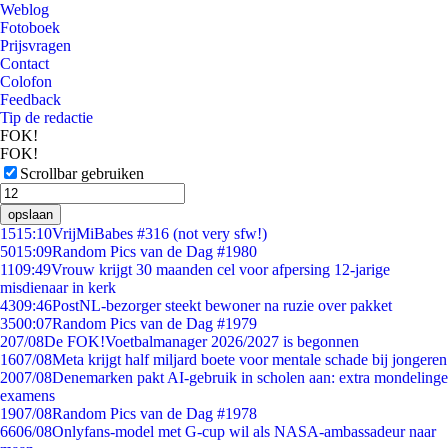
Weblog
Fotoboek
Prijsvragen
Contact
Colofon
Feedback
Tip de redactie
FOK!
FOK!
Scrollbar gebruiken
opslaan
15
15:10
VrijMiBabes #316 (not very sfw!)
50
15:09
Random Pics van de Dag #1980
11
09:49
Vrouw krijgt 30 maanden cel voor afpersing 12-jarige
misdienaar in kerk
43
09:46
PostNL-bezorger steekt bewoner na ruzie over pakket
35
00:07
Random Pics van de Dag #1979
2
07/08
De FOK!Voetbalmanager 2026/2027 is begonnen
16
07/08
Meta krijgt half miljard boete voor mentale schade bij jongeren
20
07/08
Denemarken pakt AI-gebruik in scholen aan: extra mondelinge
examens
19
07/08
Random Pics van de Dag #1978
66
06/08
Onlyfans-model met G-cup wil als NASA-ambassadeur naar