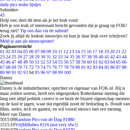
daily pics
leuke lijstjes
Submitter:
45
Help ons; deel dit item als je het leuk vond
Heb je een leuk of interessant bericht gevonden dat je graag op FOK!
terug ziet?
Tip ons dan via de submit!
Zoek jij altijd de leukste nieuwtjes en kun je daar leuk over schrijven?
Meld je aan als nieuwsposter!
Paginaoverzicht
01
02
03
04
05
06
07
08
09
10
11
12
13
14
15
16
17
18
19
20
21
22
23
24
25
26
27
28
29
30
31
32
33
34
35
36
37
38
39
40
41
42
43
44
45
46
47
48
49
50
51
52
53
54
55
56
57
58
59
60
61
62
63
64
65
66
67
68
69
70
71
72
73
74
75
76
77
78
79
80
81
82
83
84
85
86
87
88
89
90
91
92
93
94
95
96
97
98
99
100
Danny
Danny is de initiatiefnemer, oprichter en eigenaar van FOK.nl. Hij is
maar zelden serieus, heeft een uitgesproken Rotterdamse mening die
lang niet altijd politiek correct is en bezit de bizarre eigenschap mensen
op de kast te jagen, waar dat eigenlijk nooit de bedoeling is. Houdt van
films, series, tech en gamen, en wil vooral nieuws met een mening.
Meer van Danny
50
15:09
Random Pics van de Dag #1980
15
15:10
VrijMiBabes #316 (not very sfw!)
35
00:07
Random Pics van de Dag #1979