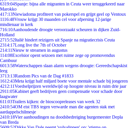
63
19:04
Spanje: bijna alle migranten in Ceuta weer teruggekeerd naar
Marokko
4
17:13
Niewiadoma profiteert van pokerspel en grijpt geel op Ventoux
11
16:48
Vrouw krijgt 30 maanden cel voor afpersing 12-jarige
misdienaar in kerk
7
16:10
Aanhoudende droogte veroorzaakt scheuren in dijken Zuid-
Holland
27
15:52
Italië hindert reizigers uit Spanje na migratiecrisis Ceuta
23
14:17
Long live the 7th of October
2
14:11
Nieuw te streamen in augustus
1
14:08
Excelsior opent seizoen met ruime zege op promovendus
Cambuur
60
13:58
Waterschappen slaan alarm wegens droogte: Gereedschapskist
leeg
37
13:13
Random Pics van de Dag #1833
16
12:43
Meta krijgt half miljard boete voor mentale schade bij jongeren
42
12:11
Voedselprijzen wereldwijd op hoogste niveau in ruim drie jaar
29
11:05
Kabinet geeft bedrijven geen compensatie voor schade door
laagwater
6
11:03
Trailers kijken: de bioscoopreleases van week 32
24
10:54
OM eist TBS tegen verwarde man die agenten stak met
aardappelschilmesje
24
10:18
Vier aanhoudingen na doodsbedreiging burgemeester Depla
van Breda
56
09:52
Dikke Van Dale neemt 'vulvalippen' op: 'stigma op