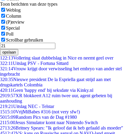
Toon berichten van deze types
Weblog
Column
(P)review
Special
Poll
Scrollbar gebruiken
opslaan
1
22:13
Vollering slaat dubbelslag in Nice en neemt geel over
3
22:11
Uitslag PSV - Fortuna Sittard
3
21:14
Vrouw krijgt door verwisseling het embryo van ander stel
ingebracht
3
20:35
Nieuwe president De la Espriella gaat strijd aan met
drugskartels Colombia
4
20:11
Geen 'happy end' bij seksdate via Kinky.nl
29
19:57
XR blokkeert A12 ruim twee uur, agent gebeten bij
aanhouding
2
19:21
Uitslag NEC - Telstar
15
15:10
VrijMiBabes #316 (not very sfw!)
50
15:09
Random Pics van de Dag #1980
21
15:00
Jesus Simulator komt naar Nintendo Switch
27
13:26
Britney Spears: "Ik geloof dat ik heb gefaald als moeder"
45
12:42
VS: kans op Russische aanval op NAVO-land groeit,