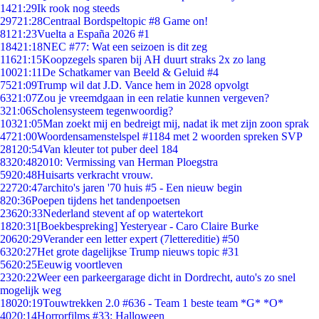
14
21:29
Ik rook nog steeds
297
21:28
Centraal Bordspeltopic #8 Game on!
81
21:23
Vuelta a España 2026 #1
184
21:18
NEC #77: Wat een seizoen is dit zeg
116
21:15
Koopzegels sparen bij AH duurt straks 2x zo lang
100
21:11
De Schatkamer van Beeld & Geluid #4
75
21:09
Trump wil dat J.D. Vance hem in 2028 opvolgt
63
21:07
Zou je vreemdgaan in een relatie kunnen vergeven?
3
21:06
Scholensysteem tegenwoordig?
103
21:05
Man zoekt mij en bedreigt mij, nadat ik met zijn zoon sprak
47
21:00
Woordensamenstelspel #1184 met 2 woorden spreken SVP
281
20:54
Van kleuter tot puber deel 184
83
20:48
2010: Vermissing van Herman Ploegstra
59
20:48
Huisarts verkracht vrouw.
227
20:47
archito's jaren '70 huis #5 - Een nieuw begin
8
20:36
Poepen tijdens het tandenpoetsen
236
20:33
Nederland stevent af op watertekort
18
20:31
[Boekbespreking] Yesteryear - Caro Claire Burke
206
20:29
Verander een letter expert (7lettereditie) #50
63
20:27
Het grote dagelijkse Trump nieuws topic #31
56
20:25
Eeuwig voortleven
23
20:22
Weer een parkeergarage dicht in Dordrecht, auto's zo snel
mogelijk weg
180
20:19
Touwtrekken 2.0 #636 - Team 1 beste team *G* *O*
40
20:14
Horrorfilms #33: Halloween