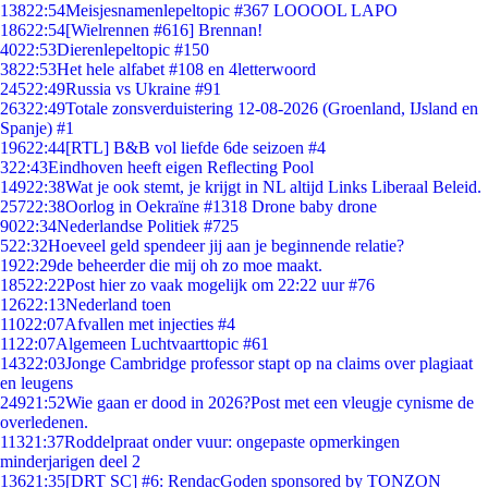
138
22:54
Meisjesnamenlepeltopic #367 LOOOOL LAPO
186
22:54
[Wielrennen #616] Brennan!
40
22:53
Dierenlepeltopic #150
38
22:53
Het hele alfabet #108 en 4letterwoord
245
22:49
Russia vs Ukraine #91
263
22:49
Totale zonsverduistering 12-08-2026 (Groenland, IJsland en
Spanje) #1
196
22:44
[RTL] B&B vol liefde 6de seizoen #4
3
22:43
Eindhoven heeft eigen Reflecting Pool
149
22:38
Wat je ook stemt, je krijgt in NL altijd Links Liberaal Beleid.
257
22:38
Oorlog in Oekraïne #1318 Drone baby drone
90
22:34
Nederlandse Politiek #725
5
22:32
Hoeveel geld spendeer jij aan je beginnende relatie?
19
22:29
de beheerder die mij oh zo moe maakt.
185
22:22
Post hier zo vaak mogelijk om 22:22 uur #76
126
22:13
Nederland toen
110
22:07
Afvallen met injecties #4
11
22:07
Algemeen Luchtvaarttopic #61
143
22:03
Jonge Cambridge professor stapt op na claims over plagiaat
en leugens
249
21:52
Wie gaan er dood in 2026?Post met een vleugje cynisme de
overledenen.
113
21:37
Roddelpraat onder vuur: ongepaste opmerkingen
minderjarigen deel 2
136
21:35
[DRT SC] #6: RendacGoden sponsored by TONZON