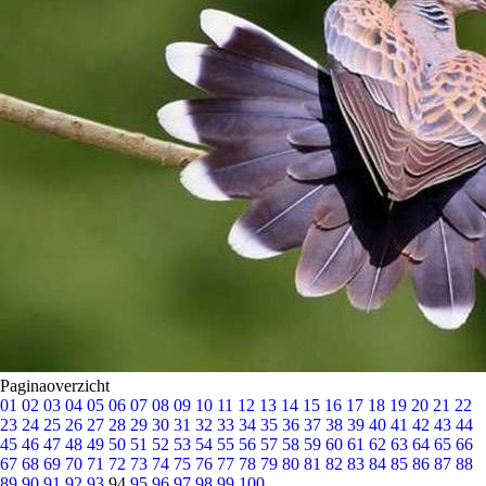
Paginaoverzicht
01
02
03
04
05
06
07
08
09
10
11
12
13
14
15
16
17
18
19
20
21
22
23
24
25
26
27
28
29
30
31
32
33
34
35
36
37
38
39
40
41
42
43
44
45
46
47
48
49
50
51
52
53
54
55
56
57
58
59
60
61
62
63
64
65
66
67
68
69
70
71
72
73
74
75
76
77
78
79
80
81
82
83
84
85
86
87
88
89
90
91
92
93
94
95
96
97
98
99
100