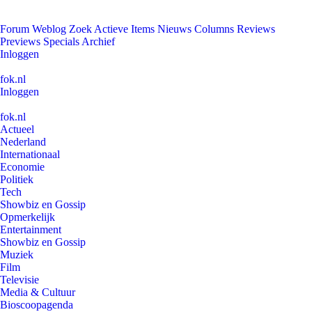
Forum
Weblog
Zoek
Actieve Items
Nieuws
Columns
Reviews
Previews
Specials
Archief
Inloggen
fok.nl
Inloggen
fok.nl
Actueel
Nederland
Internationaal
Economie
Politiek
Tech
Showbiz en Gossip
Opmerkelijk
Entertainment
Showbiz en Gossip
Muziek
Film
Televisie
Media & Cultuur
Bioscoopagenda