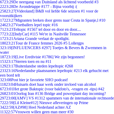
67
23:29
De neergang van Duitsland als lichtend voorbeeld #3
22
23:28
De Avondetappe #177 - Bijna voorbij :(
258
23:27
[Videoland] B&B vol liefde 6de seizoen #1 voor de
vooruitkijkers
172
23:27
Migranten breken door grens naar Ceuta in Spanje,l #10
246
23:27
Voetballers lepel topic #16
71
23:23
Teltopic #1567 tel door en door en door....
77
23:22
[IndyCar] #115 We're in Nashville Tennessee
17
23:21
Ariana Grande verlaat de spotlight.
180
23:21
Tour de France femmes 2026 #5 Lollergps
3
23:19
[INFLUENCERS #297] Toetjes & Bevers & Zwemmen in
water
187
23:19
[Live Eredivisie #1786] We zijn begonnen!
153
23:17
Sterren toen en nu #11
129
23:17
Buitenlandse steden lepeltopic #268
233
23:16
Nederlandse plaatsnamen lepeltopic #213 elk gehucht met
een bord telt
3
23:08
Post hier je favoriete SHO podcast!
118
23:04
Huisarts doet haar werk onder invloed van alcohol
67
23:01
Het grote Baktopic (voor bakfoto's, -vragen en -tips) #42
268
23:01
Oorlog Iran #136 Bridge and powerplant day incoming?
297
23:00
[AMV] VS #1312 spammers van de internationale rechtsorde
72
22:59
[Lil Kleine#12] Nieuwe afleveringen op Prime
34
22:59
[AZ#98] Heel Nederland achter AZ
113
22:57
Vrouwen willen geen man meer #30