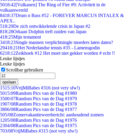
50
18:42
[Vulkanen] The Ring of Fire #9: Activiteit in de
vulkaanwereld
84
18:37
Drum n Bass #52 - FOREVER MARCUS INTALEX &
APEX..
5
18:29
De zich ontwikkelende crisis in Japan #2
8
18:28
Orkaan Dolphin treft zuiden van Japan
4
18:25
Mijn testament
34
18:23
Single mannen verplichtsingle moeders laten daten?
294
18:21
Het Nederlandse tennis #35 - Lamensgodin
62
18:12
Zeikhoek #12 Het moet niet gekker worden # echt !!
Leuke lijstjes
Leuke lijstjes
Scrollbar gebruiken
opslaan
15
15:10
VrijMiBabes #316 (not very sfw!)
50
15:09
Random Pics van de Dag #1980
35
00:07
Random Pics van de Dag #1979
19
07/08
Random Pics van de Dag #1978
38
06/08
Random Pics van de Dag #1977
5
05/08
Zomervakantieweerbericht: aanhoudend zomers
12
05/08
Random Pics van de Dag #1976
23
04/08
Random Pics van de Dag #1975
7
03/08
VrijMiBabes #315 (not very sfw!)