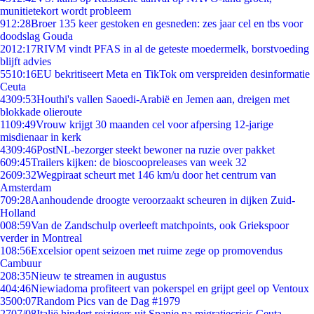
munitietekort wordt probleem
9
12:28
Broer 135 keer gestoken en gesneden: zes jaar cel en tbs voor
doodslag Gouda
20
12:17
RIVM vindt PFAS in al de geteste moedermelk, borstvoeding
blijft advies
55
10:16
EU bekritiseert Meta en TikTok om verspreiden desinformatie
Ceuta
43
09:53
Houthi's vallen Saoedi-Arabië en Jemen aan, dreigen met
blokkade olieroute
11
09:49
Vrouw krijgt 30 maanden cel voor afpersing 12-jarige
misdienaar in kerk
43
09:46
PostNL-bezorger steekt bewoner na ruzie over pakket
6
09:45
Trailers kijken: de bioscoopreleases van week 32
26
09:32
Wegpiraat scheurt met 146 km/u door het centrum van
Amsterdam
7
09:28
Aanhoudende droogte veroorzaakt scheuren in dijken Zuid-
Holland
0
08:59
Van de Zandschulp overleeft matchpoints, ook Griekspoor
verder in Montreal
1
08:56
Excelsior opent seizoen met ruime zege op promovendus
Cambuur
2
08:35
Nieuw te streamen in augustus
4
04:46
Niewiadoma profiteert van pokerspel en grijpt geel op Ventoux
35
00:07
Random Pics van de Dag #1979
27
07/08
Italië hindert reizigers uit Spanje na migratiecrisis Ceuta