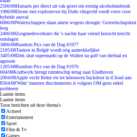
maan
25
06/08
Huisarts per direct uit vak gezet om ernstig alcoholmisbruik
19
06/08
Drone met explosieven bij Duits vliegveld voedt vrees voor
hybride aanval
60
06/08
Waterschappen slaan alarm wegens droogte: Gereedschapskist
leeg
24
06/08
Zorgmedewerkster die 's nachts haar vriend bezocht terecht
ontslagen
38
06/08
Random Pics van de Dag #1977
21
05/08
Tanken in België wordt nóg aantrekkelijker
34
05/08
Dirk sluit supermarkt op de Wallen na golf van diefstal en
agressie
12
05/08
Random Pics van de Dag #1976
6
04/08
Kraftwerk brengt ruimteschip terug naar Eindhoven
20
04/08
Apple vecht Britse eis tot inbouwen backdoor in iCloud aan
85
04/08
'Witte' mannen discrimineren is volgens OM geen enkel
probleem
Laatste items
Laatste items
Toon berichten uit deze thema's
Actueel
Entertainment
Sport
Film & Tv
Games