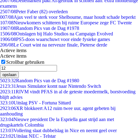
20
07/08
Denemarken pakt AI-gebruik in scholen aan: extra mondelinge
examens
25
07/08
Peter Faber (82) overleden
0
07/08
Ajax veel te sterk voor Shelbourne, maar houdt schade beperkt
1
07/08
Nieuwkomers schitteren bij ruime Europese zege FC Twente
19
07/08
Random Pics van de Dag #1978
15
06/08
Ontslagen bij Halo Studios na Campaign Evolved
19
06/08
PS5-doos waarschuwt voor einde fysieke games
2
06/08
Le Court wint na nerveuze finale, Pieterse derde
Actieve items
Actieve items
Scrollbar gebruiken
opslaan
50
23:32
Random Pics van de Dag #1980
21
23:31
Jesus Simulator komt naar Nintendo Switch
20
23:11
RIVM vindt PFAS in al de geteste moedermelk, borstvoeding
blijft advies
3
23:10
Uitslag PSV - Fortuna Sittard
29
23:06
XR blokkeert A12 ruim twee uur, agent gebeten bij
aanhouding
3
23:04
Nieuwe president De la Espriella gaat strijd aan met
drugskartels Colombia
1
23:03
Vollering slaat dubbelslag in Nice en neemt geel over
2
23:02
Uitslag NEC - Telstar