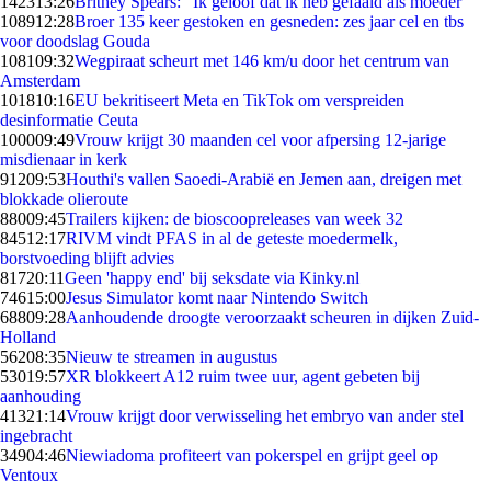
1423
13:26
Britney Spears: "Ik geloof dat ik heb gefaald als moeder"
1089
12:28
Broer 135 keer gestoken en gesneden: zes jaar cel en tbs
voor doodslag Gouda
1081
09:32
Wegpiraat scheurt met 146 km/u door het centrum van
Amsterdam
1018
10:16
EU bekritiseert Meta en TikTok om verspreiden
desinformatie Ceuta
1000
09:49
Vrouw krijgt 30 maanden cel voor afpersing 12-jarige
misdienaar in kerk
912
09:53
Houthi's vallen Saoedi-Arabië en Jemen aan, dreigen met
blokkade olieroute
880
09:45
Trailers kijken: de bioscoopreleases van week 32
845
12:17
RIVM vindt PFAS in al de geteste moedermelk,
borstvoeding blijft advies
817
20:11
Geen 'happy end' bij seksdate via Kinky.nl
746
15:00
Jesus Simulator komt naar Nintendo Switch
688
09:28
Aanhoudende droogte veroorzaakt scheuren in dijken Zuid-
Holland
562
08:35
Nieuw te streamen in augustus
530
19:57
XR blokkeert A12 ruim twee uur, agent gebeten bij
aanhouding
413
21:14
Vrouw krijgt door verwisseling het embryo van ander stel
ingebracht
349
04:46
Niewiadoma profiteert van pokerspel en grijpt geel op
Ventoux