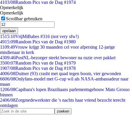
41
03/08
Random Pics van de Dag #1974
Opmerkelijk
Opmerkelijk
Scrollbar gebruiken
opslaan
15
15:10
VrijMiBabes #316 (not very sfw!)
49
15:09
Random Pics van de Dag #1980
11
09:49
Vrouw krijgt 30 maanden cel voor afpersing 12-jarige
misdienaar in kerk
43
09:46
PostNL-bezorger steekt bewoner na ruzie over pakket
35
00:07
Random Pics van de Dag #1979
19
07/08
Random Pics van de Dag #1978
40
06/08
Duitser (93) crasht met quad tegen boom, vier gewonden
66
06/08
Onlyfans-model met G-cup wil als NASA-ambassadeur naar
maan
12
06/08
Capibara's lopen Braziliaans parlementsgebouw Mato Grosso
binnen
24
06/08
Zorgmedewerkster die 's nachts haar vriend bezocht terecht
ontslagen