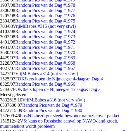
19
07/08
Random Pics van de Dag #1978
38
06/08
Random Pics van de Dag #1977
12
05/08
Random Pics van de Dag #1976
23
04/08
Random Pics van de Dag #1975
7
03/08
VrijMiBabes #315 (not very sfw!)
41
03/08
Random Pics van de Dag #1974
30
02/08
Random Pics van de Dag #1973
44
01/08
Random Pics van de Dag #1972
49
31/07
Random Pics van de Dag #1971
36
30/07
Random Pics van de Dag #1970
44
29/07
Random Pics van de Dag #1969
32
28/07
Random Pics van de Dag #1968
40
27/07
Random Pics van de Dag #1967
14
27/07
VrijMiBabes #314 (not very sfw!)
15
25/07
FOK!kers lopen de Nijmeegse 4-daagse: Dag 4
83
25/07
Random Pics van de Dag #1966
5
24/07
FOK!kers lopen de Nijmeegse 4-daagse: Dag 3
Meest gelezen
78326
15:10
VrijMiBabes #316 (not very sfw!)
63376
00:07
Random Pics van de Dag #1979
44727
15:09
Random Pics van de Dag #1980
1576
09:46
PostNL-bezorger steekt bewoner na ruzie over pakket
1515
12:42
VS: kans op Russische aanval op NAVO-land groeit,
munitietekort wordt probleem