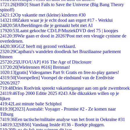
17
21:26
[HBO] Stuart Fails to Save the Universe (Big Bang Theory
spinoff)
24
21:12
Op vakantie met (kleine) kinderen #30
143
21:08
Zaken waar je je echt dood aan ergert #17 - Werklui
248
20:58
Afbeeldingen die je gemaakt hebt met AI
179
20:53
Laatst gekochte CD/LP/MuziekDVD deel 75 | koopjes
241
20:39
Wie gaan er dood in 2026?Post met een vleugje cynisme de
overledenen.
44
20:30
GGZ heeft mij gezond verklaard.
23
20:29
Capibara's wandelen doodleuk het Braziliaanse parlement
binnen
257
20:25
[UFO/UAP] #16 The Age of Disclosure
137
20:20
[Wielrennen #616] Brennan!
10
20:13
[gratis] Videogames Part 9: Gratis en free-to-play games!
43
19:50
[Voorspellen] Voorspel de eindstand van de Eredivisie
2026/2027
7
19:48
Dries Roelvink spreekt vakantieganger aan om gele zwembroek
241
19:46
Top 2000 Editie 2025 #243 Alle dikzakken willen op je
lijken
4
19:42
Last minute balie Schiphol
8
19:39
[2023] Australië: Voyager - Promise #2 - Ze komen naar
Tilburg
74
19:36
Een tactische/militaire analyse van het front in Oekraïne #31
148
19:32
[SBS6] Vandaag Inside #136 - Boekje pluggen.
5
19:29
Ik ga de fok-toto winnen dit jaar