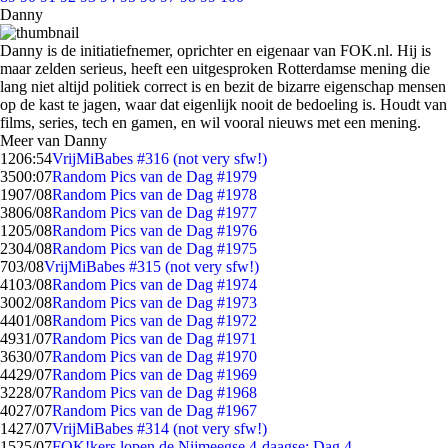
Danny
Danny is de initiatiefnemer, oprichter en eigenaar van FOK.nl. Hij is
maar zelden serieus, heeft een uitgesproken Rotterdamse mening die
lang niet altijd politiek correct is en bezit de bizarre eigenschap mensen
op de kast te jagen, waar dat eigenlijk nooit de bedoeling is. Houdt van
films, series, tech en gamen, en wil vooral nieuws met een mening.
Meer van Danny
12
06:54
VrijMiBabes #316 (not very sfw!)
35
00:07
Random Pics van de Dag #1979
19
07/08
Random Pics van de Dag #1978
38
06/08
Random Pics van de Dag #1977
12
05/08
Random Pics van de Dag #1976
23
04/08
Random Pics van de Dag #1975
7
03/08
VrijMiBabes #315 (not very sfw!)
41
03/08
Random Pics van de Dag #1974
30
02/08
Random Pics van de Dag #1973
44
01/08
Random Pics van de Dag #1972
49
31/07
Random Pics van de Dag #1971
36
30/07
Random Pics van de Dag #1970
44
29/07
Random Pics van de Dag #1969
32
28/07
Random Pics van de Dag #1968
40
27/07
Random Pics van de Dag #1967
14
27/07
VrijMiBabes #314 (not very sfw!)
15
25/07
FOK!kers lopen de Nijmeegse 4-daagse: Dag 4