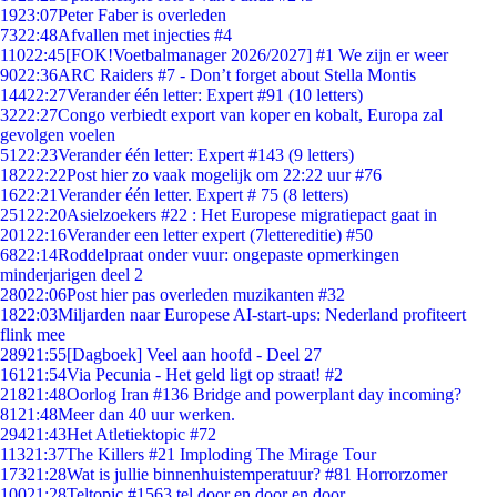
19
23:07
Peter Faber is overleden
73
22:48
Afvallen met injecties #4
110
22:45
[FOK!Voetbalmanager 2026/2027] #1 We zijn er weer
90
22:36
ARC Raiders #7 - Don’t forget about Stella Montis
144
22:27
Verander één letter: Expert #91 (10 letters)
32
22:27
Congo verbiedt export van koper en kobalt, Europa zal
gevolgen voelen
51
22:23
Verander één letter: Expert #143 (9 letters)
182
22:22
Post hier zo vaak mogelijk om 22:22 uur #76
16
22:21
Verander één letter. Expert # 75 (8 letters)
251
22:20
Asielzoekers #22 : Het Europese migratiepact gaat in
201
22:16
Verander een letter expert (7lettereditie) #50
68
22:14
Roddelpraat onder vuur: ongepaste opmerkingen
minderjarigen deel 2
280
22:06
Post hier pas overleden muzikanten #32
18
22:03
Miljarden naar Europese AI-start-ups: Nederland profiteert
flink mee
289
21:55
[Dagboek] Veel aan hoofd - Deel 27
161
21:54
Via Pecunia - Het geld ligt op straat! #2
218
21:48
Oorlog Iran #136 Bridge and powerplant day incoming?
81
21:48
Meer dan 40 uur werken.
294
21:43
Het Atletiektopic #72
113
21:37
The Killers #21 Imploding The Mirage Tour
173
21:28
Wat is jullie binnenhuistemperatuur? #81 Horrorzomer
100
21:28
Teltopic #1563 tel door en door en door....