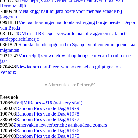
851
17:56
Benzineprijs daalt verder, onzekerheid over Straat van
Hormuz blijft
788
09:40
Meta krijgt half miljard boete voor mentale schade bij
jongeren
699
18:31
Vier aanhoudingen na doodsbedreiging burgemeester Depla
van Breda
681
11:14
OM eist TBS tegen verwarde man die agenten stak met
aardappelschilmesje
636
18:26
Smokkelbende opgerold in Spanje, verdienden miljoenen aan
migranten
592
17:47
Voedselprijzen wereldwijd op hoogste niveau in ruim drie
jaar
87
04:46
Niewiadoma profiteert van pokerspel en grijpt geel op
Ventoux
▼ Advertentie door Refinery89
Lees ook
12
06:54
VrijMiBabes #316 (not very sfw!)
35
00:07
Random Pics van de Dag #1979
19
07/08
Random Pics van de Dag #1978
38
06/08
Random Pics van de Dag #1977
5
05/08
Zomervakantieweerbericht: aanhoudend zomers
12
05/08
Random Pics van de Dag #1976
23
04/08
Random Pics van de Dag #1975