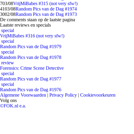
7
03/08
VrijMiBabes #315 (not very sfw!)
41
03/08
Random Pics van de Dag #1974
30
02/08
Random Pics van de Dag #1973
De comments staan op de laatste pagina
Laatste reviews en specials
special
VrijMiBabes #316 (not very sfw!)
special
Random Pics van de Dag #1979
special
Random Pics van de Dag #1978
review
Forensics: Crime Scene Detective
special
Random Pics van de Dag #1977
special
Random Pics van de Dag #1976
Algemene Voorwaarden
|
Privacy Policy
|
Cookievoorkeuren
Volg ons
©FOK.nl e.a.