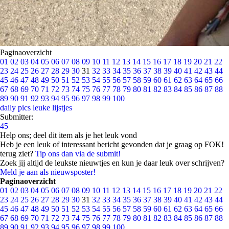
Paginaoverzicht
01
02
03
04
05
06
07
08
09
10
11
12
13
14
15
16
17
18
19
20
21
22
23
24
25
26
27
28
29
30
31
32
33
34
35
36
37
38
39
40
41
42
43
44
45
46
47
48
49
50
51
52
53
54
55
56
57
58
59
60
61
62
63
64
65
66
67
68
69
70
71
72
73
74
75
76
77
78
79
80
81
82
83
84
85
86
87
88
89
90
91
92
93
94
95
96
97
98
99
100
daily pics
leuke lijstjes
Submitter:
45
Help ons; deel dit item als je het leuk vond
Heb je een leuk of interessant bericht gevonden dat je graag op FOK!
terug ziet?
Tip ons dan via de submit!
Zoek jij altijd de leukste nieuwtjes en kun je daar leuk over schrijven?
Meld je aan als nieuwsposter!
Paginaoverzicht
01
02
03
04
05
06
07
08
09
10
11
12
13
14
15
16
17
18
19
20
21
22
23
24
25
26
27
28
29
30
31
32
33
34
35
36
37
38
39
40
41
42
43
44
45
46
47
48
49
50
51
52
53
54
55
56
57
58
59
60
61
62
63
64
65
66
67
68
69
70
71
72
73
74
75
76
77
78
79
80
81
82
83
84
85
86
87
88
89
90
91
92
93
94
95
96
97
98
99
100