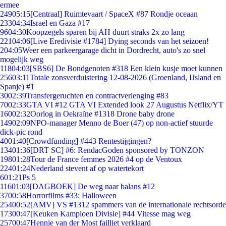
ermee
249
05:15
[Centraal] Ruimtevaart / SpaceX #87 Rondje oceaan
233
04:34
Israel en Gaza #17
96
04:30
Koopzegels sparen bij AH duurt straks 2x zo lang
221
04:06
[Live Eredivisie #1784] Dying seconds van het seizoen!
2
04:05
Weer een parkeergarage dicht in Dordrecht, auto's zo snel
mogelijk weg
118
04:03
[SBS6] De Bondgenoten #318 Een klein kusje moet kunnen
256
03:11
Totale zonsverduistering 12-08-2026 (Groenland, IJsland en
Spanje) #1
30
02:39
Transfergeruchten en contractverlenging #83
70
02:33
GTA VI #12 GTA VI Extended look 27 Augustus Netflix/YT
160
02:32
Oorlog in Oekraïne #1318 Drone baby drone
149
02:09
NPO-manager Menno de Boer (47) op non-actief stuurde
dick-pic rond
40
01:40
[Crowdfunding] #443 Rentestijgingen?
134
01:36
[DRT SC] #6: RendacGoden sponsored by TONZON
198
01:28
Tour de France femmes 2026 #4 op de Ventoux
224
01:24
Nederland stevent af op watertekort
6
01:21
Ps 5
116
01:03
[DAGBOEK] De weg naar balans #12
37
00:58
Horrorfilms #33: Halloween
254
00:52
[AMV] VS #1312 spammers van de internationale rechtsorde
173
00:47
[Keuken Kampioen Divisie] #44 Vitesse mag weg
257
00:47
Hennie van der Most failliet verklaard