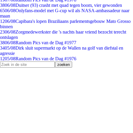
38
06/08
Duitser (93) crasht met quad tegen boom, vier gewonden
65
06/08
Onlyfans-model met G-cup wil als NASA-ambassadeur naar
maan
12
06/08
Capibara's lopen Braziliaans parlementsgebouw Mato Grosso
binnen
23
06/08
Zorgmedewerkster die 's nachts haar vriend bezocht terecht
ontslagen
38
06/08
Random Pics van de Dag #1977
34
05/08
Dirk sluit supermarkt op de Wallen na golf van diefstal en
agressie
12
05/08
Random Pics van de Dag #1976