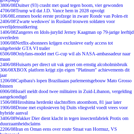
38
06/08
Duitser (93) crasht met quad tegen boom, vier gewonden
47
06/08
Trump wil dat J.D. Vance hem in 2028 opvolgt
1
06/08
Lemmen boekt eerste profzege in zware Ronde van Polen-rit
24
06/08
'Zwarte weduwes' in Rusland trouwen soldaten voor
overlijdensuitkering
14
06/08
Zangeres en Idols-jurylid Jerney Kaagman op 79-jarige leeftijd
overleden
10
06/08
Netflix-abonnees krijgen exclusieve early access tot
uitgebreide GTA VI trailer
65
06/08
Onlyfans-model met G-cup wil als NASA-ambassadeur naar
maan
24
06/08
Huisarts per direct uit vak gezet om ernstig alcoholmisbruik
3
06/08
XBOX platform krijgt zijn eigen "Platinum" achievements dit
jaar
12
06/08
Capibara's lopen Braziliaans parlementsgebouw Mato Grosso
binnen
69
06/08
Israël meldt dood twee militairen in Zuid-Libanon, vergelding
aangekondigd
15
06/08
Hiroshima herdenkt slachtoffers atoombom, 81 jaar later
19
06/08
Drone met explosieven bij Duits vliegveld voedt vrees voor
hybride aanval
34
06/08
Wakker Dier dient klacht in tegen insectenfabriek Protix om
duurzaamheidsclaims
22
06/08
Iran en Oman eens over route Straat van Hormuz, VS