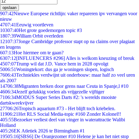
opslaan
9
07:42
Nieuwe Europese richtlijn: vaker repareren ipv vervangen voor
nieuw
47
07:41
Eeuwig voortleven
103
07:40
Het grote goedemorgen topic #3
18
07:39
William Orbit overleden
121
07:37
Jonge Cambridge professor stapt op na claims over plagiaat
en leugens
6
07:13
Hoe hiermee om te gaan?
63
07:12
[INFLUENCERS #296] Alles is welkom kneuzing of breuk
45
07:07
Trump wil dat J.D. Vance hem in 2028 opvolgt
50
06:51
Woningtekort: dus ga je woningen slopen, logisch
76
06:43
Techniekles verdwijnt uit onderbouw: maar half zo veel uren
als 2007
147
06:38
Migranten breken door grens naar Ceuta in Spanje,l #10
46
06:34
Jezelf gelukkig voelen als vrijgezelle vijftiger
71
06:34
MODUS Super Series Darts #2: 's werelds mooiste
dartskweekvijver
277
06:26
Tropisch aquarium #73 - Het blijft toch kriebelen.
119
06:21
Het RLS Social Media-topic #160 Zonder Kolonel!!
4
05:55
Bezoeker verliest deel van vinger in waterattractie Walibi
Holland
4
05:26
EK Atletiek 2026 te Birmingham #1
195
05:16
[SBS6] De Oranjezomer #10 Helene je kan het niet stop