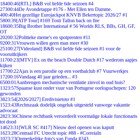
184
00:46
[RTL] B&B vol liefde 6de seizoen #4
273
00:44
De Avondetappe #176 - Met Ellen ten Damme.
4
00:40
Het gezellige Eurojackpot KNVB Bekertopic 2026/27 #1
58
00:39
[ATP Tour] #169 Tosti Tallon back on fire
186
00:35
Big Brother International # 56 Worlds RLS, BBs, GH, GF,
OT
202
00:32
Politieke meme's en spotprenten #11
92
00:31
Vrouwen willen geen man meer #30
251
00:27
[Videoland] B&B vol liefde 6de seizoen #1 voor de
vooruitkijkers
117
00:23
[MTV] Ex on the beach Double Dutch #17 wederom aapjes
kijken
177
00:22
Ajax is een parodie op een voetbalclub #7 Vuurwerkjes
172
00:16
Vandaag 40 jaar geleden... #3
65
00:01
Aanbrengen mechanische ventilatie zinvol in oud huis?
13
23:57
Spaanse kust onder vuur van Portugese oorlogsschepen: 120
gewonden
38
23:54
[2026/2027] Eredivisietoto #1
15
23:43
Rechtszaak dodelijk ongeluk uitgesteld vanwege vakantie
advocaat
28
23:36
Chinese rechtbank veroordeelt voormalige lokale functionaris
tot dood
146
23:31
[WLR SC #417] Nieuw deel openen was kaputt
16
23:28
Centraal FC Utrecht topic #88 - #CorreiaIn
10
23:23
Opmerkelijke foto's van Funda #243