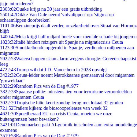
jij je intimideren?
23
03:02
Quake krijgt na 30 jaar een gratis uitbreiding
55
01:42
Dikke Van Dale neemt 'vulvalippen' op: 'stigma op
schaamlippen doorbreken'
11
01:06
Benzineprijs daalt verder, onzekerheid over Straat van Hormuz
blijft
14
00:42
Meta krijgt half miljard boete voor mentale schade bij jongeren
18
23:32
Italië hindert reizigers uit Spanje na migratiecrisis Ceuta
11
23:30
Smokkelbende opgerold in Spanje, verdienden miljoenen aan
migranten
59
22:53
Waterschappen slaan alarm wegens droogte: Gereedschapskist
leeg
47
22:43
Trump wil dat J.D. Vance hem in 2028 opvolgt
34
22:32
Ceuta-leider noemt Marokkaanse grensaanval door migranten
'gruweldaad'
38
22:29
Random Pics van de Dag #1977
38
22:28
Spaanse politie: minstens tien voor terrorisme veroordeelden
onder migranten Ceuta
30
22:20
Tropische hitte keert zondag terug met lokaal 32 graden
7
21:52
Trailers kijken: de bioscoopreleases van week 32
46
21:30
Spoedberaad EU na crisis Ceuta, moeten we onze
buitengrenzen beter bewaken?
24
21:01
Denemarken pakt AI-gebruik in scholen aan: extra mondelinge
examens
35
19:58
Random Pics van de Dag #1979