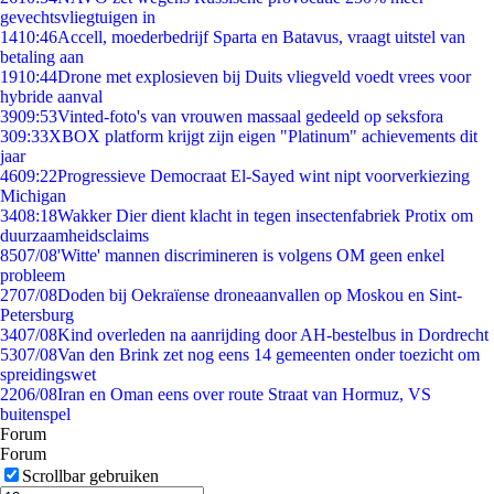
gevechtsvliegtuigen in
14
10:46
Accell, moederbedrijf Sparta en Batavus, vraagt uitstel van
betaling aan
19
10:44
Drone met explosieven bij Duits vliegveld voedt vrees voor
hybride aanval
39
09:53
Vinted-foto's van vrouwen massaal gedeeld op seksfora
3
09:33
XBOX platform krijgt zijn eigen "Platinum" achievements dit
jaar
46
09:22
Progressieve Democraat El-Sayed wint nipt voorverkiezing
Michigan
34
08:18
Wakker Dier dient klacht in tegen insectenfabriek Protix om
duurzaamheidsclaims
85
07/08
'Witte' mannen discrimineren is volgens OM geen enkel
probleem
27
07/08
Doden bij Oekraïense droneaanvallen op Moskou en Sint-
Petersburg
34
07/08
Kind overleden na aanrijding door AH-bestelbus in Dordrecht
53
07/08
Van den Brink zet nog eens 14 gemeenten onder toezicht om
spreidingswet
22
06/08
Iran en Oman eens over route Straat van Hormuz, VS
buitenspel
Forum
Forum
Scrollbar gebruiken