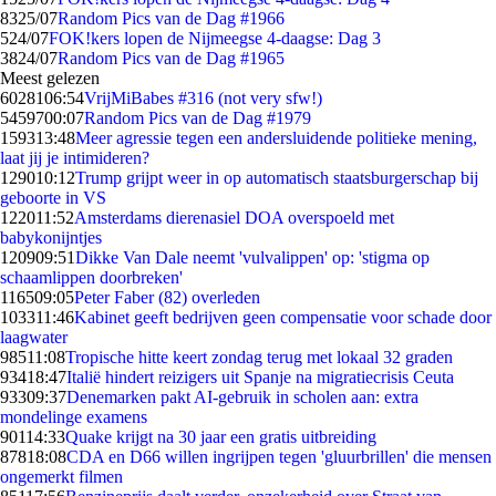
83
25/07
Random Pics van de Dag #1966
5
24/07
FOK!kers lopen de Nijmeegse 4-daagse: Dag 3
38
24/07
Random Pics van de Dag #1965
Meest gelezen
60281
06:54
VrijMiBabes #316 (not very sfw!)
54597
00:07
Random Pics van de Dag #1979
1593
13:48
Meer agressie tegen een andersluidende politieke mening,
laat jij je intimideren?
1290
10:12
Trump grijpt weer in op automatisch staatsburgerschap bij
geboorte in VS
1220
11:52
Amsterdams dierenasiel DOA overspoeld met
babykonijntjes
1209
09:51
Dikke Van Dale neemt 'vulvalippen' op: 'stigma op
schaamlippen doorbreken'
1165
09:05
Peter Faber (82) overleden
1033
11:46
Kabinet geeft bedrijven geen compensatie voor schade door
laagwater
985
11:08
Tropische hitte keert zondag terug met lokaal 32 graden
934
18:47
Italië hindert reizigers uit Spanje na migratiecrisis Ceuta
933
09:37
Denemarken pakt AI-gebruik in scholen aan: extra
mondelinge examens
901
14:33
Quake krijgt na 30 jaar een gratis uitbreiding
878
18:08
CDA en D66 willen ingrijpen tegen 'gluurbrillen' die mensen
ongemerkt filmen