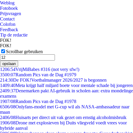
Weblog
Fotoboek
Prijsvragen
Contact
Colofon
Feedback
Tip de redactie
FOK!
FOK!
Scrollbar gebruiken
opslaan
12
06:54
VrijMiBabes #316 (not very sfw!)
35
00:07
Random Pics van de Dag #1979
2
14:30
De FOK!Voetbalmanager 2026/2027 is begonnen
14
09:40
Meta krijgt half miljard boete voor mentale schade bij jongeren
24
09:37
Denemarken pakt AI-gebruik in scholen aan: extra mondelinge
examens
19
07/08
Random Pics van de Dag #1978
65
06/08
Onlyfans-model met G-cup wil als NASA-ambassadeur naar
maan
24
06/08
Huisarts per direct uit vak gezet om ernstig alcoholmisbruik
19
06/08
Drone met explosieven bij Duits vliegveld voedt vrees voor
hybride aanval