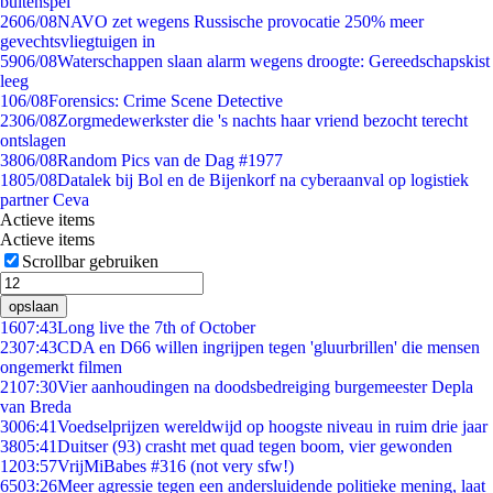
buitenspel
26
06/08
NAVO zet wegens Russische provocatie 250% meer
gevechtsvliegtuigen in
59
06/08
Waterschappen slaan alarm wegens droogte: Gereedschapskist
leeg
1
06/08
Forensics: Crime Scene Detective
23
06/08
Zorgmedewerkster die 's nachts haar vriend bezocht terecht
ontslagen
38
06/08
Random Pics van de Dag #1977
18
05/08
Datalek bij Bol en de Bijenkorf na cyberaanval op logistiek
partner Ceva
Actieve items
Actieve items
Scrollbar gebruiken
opslaan
16
07:43
Long live the 7th of October
23
07:43
CDA en D66 willen ingrijpen tegen 'gluurbrillen' die mensen
ongemerkt filmen
21
07:30
Vier aanhoudingen na doodsbedreiging burgemeester Depla
van Breda
30
06:41
Voedselprijzen wereldwijd op hoogste niveau in ruim drie jaar
38
05:41
Duitser (93) crasht met quad tegen boom, vier gewonden
12
03:57
VrijMiBabes #316 (not very sfw!)
65
03:26
Meer agressie tegen een andersluidende politieke mening, laat