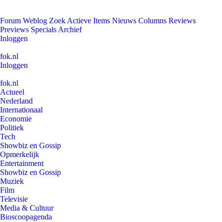
Forum
Weblog
Zoek
Actieve Items
Nieuws
Columns
Reviews
Previews
Specials
Archief
Inloggen
fok.nl
Inloggen
fok.nl
Actueel
Nederland
Internationaal
Economie
Politiek
Tech
Showbiz en Gossip
Opmerkelijk
Entertainment
Showbiz en Gossip
Muziek
Film
Televisie
Media & Cultuur
Bioscoopagenda