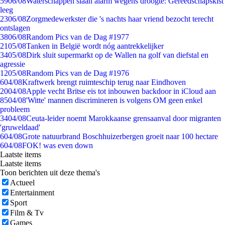
59
06/08
Waterschappen slaan alarm wegens droogte: Gereedschapskist
leeg
23
06/08
Zorgmedewerkster die 's nachts haar vriend bezocht terecht
ontslagen
38
06/08
Random Pics van de Dag #1977
21
05/08
Tanken in België wordt nóg aantrekkelijker
34
05/08
Dirk sluit supermarkt op de Wallen na golf van diefstal en
agressie
12
05/08
Random Pics van de Dag #1976
6
04/08
Kraftwerk brengt ruimteschip terug naar Eindhoven
20
04/08
Apple vecht Britse eis tot inbouwen backdoor in iCloud aan
85
04/08
'Witte' mannen discrimineren is volgens OM geen enkel
probleem
34
04/08
Ceuta-leider noemt Marokkaanse grensaanval door migranten
'gruweldaad'
6
04/08
Grote natuurbrand Boschhuizerbergen groeit naar 100 hectare
6
04/08
FOK! was even down
Laatste items
Laatste items
Toon berichten uit deze thema's
Actueel
Entertainment
Sport
Film & Tv
Games