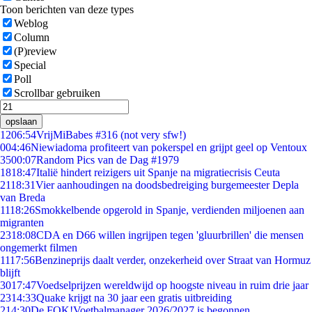
Toon berichten van deze types
Weblog
Column
(P)review
Special
Poll
Scrollbar gebruiken
opslaan
12
06:54
VrijMiBabes #316 (not very sfw!)
0
04:46
Niewiadoma profiteert van pokerspel en grijpt geel op Ventoux
35
00:07
Random Pics van de Dag #1979
18
18:47
Italië hindert reizigers uit Spanje na migratiecrisis Ceuta
21
18:31
Vier aanhoudingen na doodsbedreiging burgemeester Depla
van Breda
11
18:26
Smokkelbende opgerold in Spanje, verdienden miljoenen aan
migranten
23
18:08
CDA en D66 willen ingrijpen tegen 'gluurbrillen' die mensen
ongemerkt filmen
11
17:56
Benzineprijs daalt verder, onzekerheid over Straat van Hormuz
blijft
30
17:47
Voedselprijzen wereldwijd op hoogste niveau in ruim drie jaar
23
14:33
Quake krijgt na 30 jaar een gratis uitbreiding
2
14:30
De FOK!Voetbalmanager 2026/2027 is begonnen