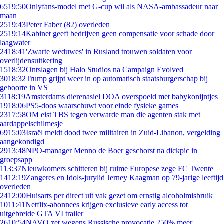
65
19:50
Onlyfans-model met G-cup wil als NASA-ambassadeur naar
maan
25
19:43
Peter Faber (82) overleden
25
19:14
Kabinet geeft bedrijven geen compensatie voor schade door
laagwater
24
18:41
'Zwarte weduwes' in Rusland trouwen soldaten voor
overlijdensuitkering
15
18:32
Ontslagen bij Halo Studios na Campaign Evolved
30
18:32
Trump grijpt weer in op automatisch staatsburgerschap bij
geboorte in VS
31
18:19
Amsterdams dierenasiel DOA overspoeld met babykonijntjes
19
18:06
PS5-doos waarschuwt voor einde fysieke games
23
17:58
OM eist TBS tegen verwarde man die agenten stak met
aardappelschilmesje
69
15:03
Israël meldt dood twee militairen in Zuid-Libanon, vergelding
aangekondigd
29
13:48
NPO-manager Menno de Boer geschorst na dickpic in
groepsapp
1
13:37
Nieuwkomers schitteren bij ruime Europese zege FC Twente
14
12:19
Zangeres en Idols-jurylid Jerney Kaagman op 79-jarige leeftijd
overleden
24
12:00
Huisarts per direct uit vak gezet om ernstig alcoholmisbruik
10
11:41
Netflix-abonnees krijgen exclusieve early access tot
uitgebreide GTA VI trailer
26
10:54
NAVO zet wegens Russische provocatie 250% meer