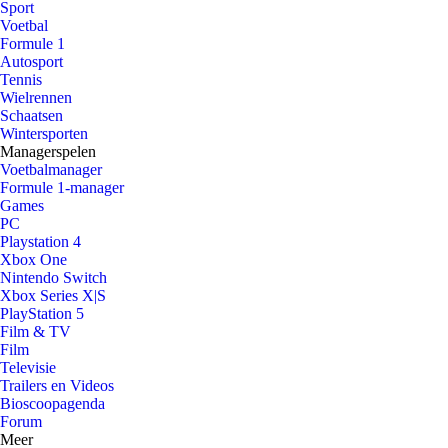
Sport
Voetbal
Formule 1
Autosport
Tennis
Wielrennen
Schaatsen
Wintersporten
Managerspelen
Voetbalmanager
Formule 1-manager
Games
PC
Playstation 4
Xbox One
Nintendo Switch
Xbox Series X|S
PlayStation 5
Film & TV
Film
Televisie
Trailers en Videos
Bioscoopagenda
Forum
Meer