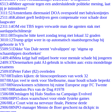
65
13:48
Meer agressie tegen een andersluidende politieke mening, laat
jij je intimideren?
31
11:52
Amsterdams dierenasiel DOA overspoeld met babykonijntjes
25
11:46
Kabinet geeft bedrijven geen compensatie voor schade door
laagwater
23
11:14
OM eist TBS tegen verwarde man die agenten stak met
aardappelschilmesje
30
11:08
Tropische hitte keert zondag terug met lokaal 32 graden
30
10:12
Trump grijpt weer in op automatisch staatsburgerschap bij
geboorte in VS
55
09:51
Dikke Van Dale neemt 'vulvalippen' op: 'stigma op
schaamlippen doorbreken'
14
09:40
Meta krijgt half miljard boete voor mentale schade bij jongeren
24
09:37
Denemarken pakt AI-gebruik in scholen aan: extra mondelinge
examens
25
09:05
Peter Faber (82) overleden
7
07/08
Trailers kijken: de bioscoopreleases van week 32
0
07/08
Ajax veel te sterk voor Shelbourne, maar houdt schade beperkt
1
07/08
Nieuwkomers schitteren bij ruime Europese zege FC Twente
19
07/08
Random Pics van de Dag #1978
15
06/08
Ontslagen bij Halo Studios na Campaign Evolved
19
06/08
PS5-doos waarschuwt voor einde fysieke games
2
06/08
Le Court wint na nerveuze finale, Pieterse derde
29
06/08
NPO-manager Menno de Boer geschorst na dickpic in
groepsapp