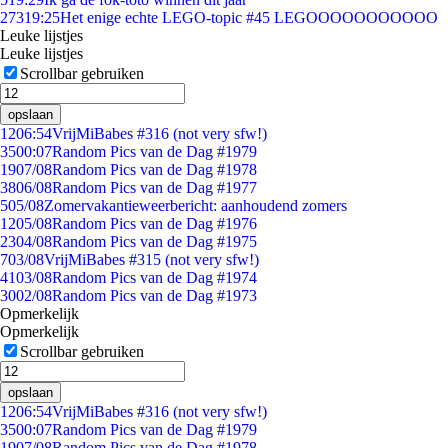
273
19:25
Het enige echte LEGO-topic #45 LEGOOOOOOOOOOO
Leuke lijstjes
Leuke lijstjes
Scrollbar gebruiken
opslaan
12
06:54
VrijMiBabes #316 (not very sfw!)
35
00:07
Random Pics van de Dag #1979
19
07/08
Random Pics van de Dag #1978
38
06/08
Random Pics van de Dag #1977
5
05/08
Zomervakantieweerbericht: aanhoudend zomers
12
05/08
Random Pics van de Dag #1976
23
04/08
Random Pics van de Dag #1975
7
03/08
VrijMiBabes #315 (not very sfw!)
41
03/08
Random Pics van de Dag #1974
30
02/08
Random Pics van de Dag #1973
Opmerkelijk
Opmerkelijk
Scrollbar gebruiken
opslaan
12
06:54
VrijMiBabes #316 (not very sfw!)
35
00:07
Random Pics van de Dag #1979
19
07/08
Random Pics van de Dag #1978