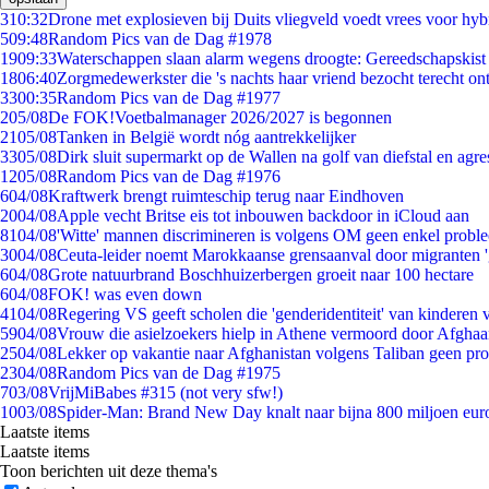
3
10:32
Drone met explosieven bij Duits vliegveld voedt vrees voor hyb
5
09:48
Random Pics van de Dag #1978
19
09:33
Waterschappen slaan alarm wegens droogte: Gereedschapskist
18
06:40
Zorgmedewerkster die 's nachts haar vriend bezocht terecht on
33
00:35
Random Pics van de Dag #1977
2
05/08
De FOK!Voetbalmanager 2026/2027 is begonnen
21
05/08
Tanken in België wordt nóg aantrekkelijker
33
05/08
Dirk sluit supermarkt op de Wallen na golf van diefstal en agre
12
05/08
Random Pics van de Dag #1976
6
04/08
Kraftwerk brengt ruimteschip terug naar Eindhoven
20
04/08
Apple vecht Britse eis tot inbouwen backdoor in iCloud aan
81
04/08
'Witte' mannen discrimineren is volgens OM geen enkel probl
30
04/08
Ceuta-leider noemt Marokkaanse grensaanval door migranten 
6
04/08
Grote natuurbrand Boschhuizerbergen groeit naar 100 hectare
6
04/08
FOK! was even down
41
04/08
Regering VS geeft scholen die 'genderidentiteit' van kinderen
59
04/08
Vrouw die asielzoekers hielp in Athene vermoord door Afghaa
25
04/08
Lekker op vakantie naar Afghanistan volgens Taliban geen pr
23
04/08
Random Pics van de Dag #1975
7
03/08
VrijMiBabes #315 (not very sfw!)
10
03/08
Spider-Man: Brand New Day knalt naar bijna 800 miljoen eur
Laatste items
Laatste items
Toon berichten uit deze thema's