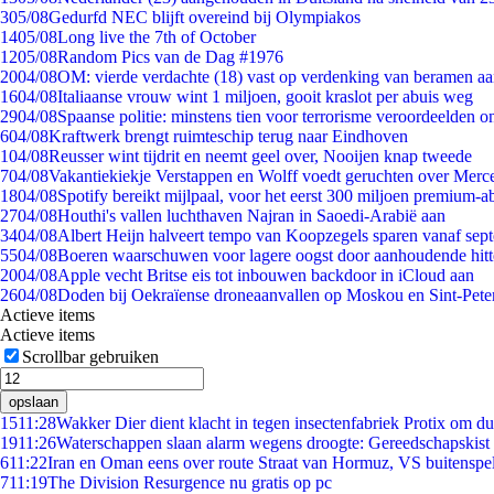
3
05/08
Gedurfd NEC blijft overeind bij Olympiakos
14
05/08
Long live the 7th of October
12
05/08
Random Pics van de Dag #1976
20
04/08
OM: vierde verdachte (18) vast op verdenking van beramen aa
16
04/08
Italiaanse vrouw wint 1 miljoen, gooit kraslot per abuis weg
29
04/08
Spaanse politie: minstens tien voor terrorisme veroordeelden 
6
04/08
Kraftwerk brengt ruimteschip terug naar Eindhoven
1
04/08
Reusser wint tijdrit en neemt geel over, Nooijen knap tweede
7
04/08
Vakantiekiekje Verstappen en Wolff voedt geruchten over Merc
18
04/08
Spotify bereikt mijlpaal, voor het eerst 300 miljoen premium-
27
04/08
Houthi's vallen luchthaven Najran in Saoedi-Arabië aan
34
04/08
Albert Heijn halveert tempo van Koopzegels sparen vanaf sep
55
04/08
Boeren waarschuwen voor lagere oogst door aanhoudende hitt
20
04/08
Apple vecht Britse eis tot inbouwen backdoor in iCloud aan
26
04/08
Doden bij Oekraïense droneaanvallen op Moskou en Sint-Pete
Actieve items
Actieve items
Scrollbar gebruiken
opslaan
15
11:28
Wakker Dier dient klacht in tegen insectenfabriek Protix om 
19
11:26
Waterschappen slaan alarm wegens droogte: Gereedschapskist 
6
11:22
Iran en Oman eens over route Straat van Hormuz, VS buitenspe
7
11:19
The Division Resurgence nu gratis op pc