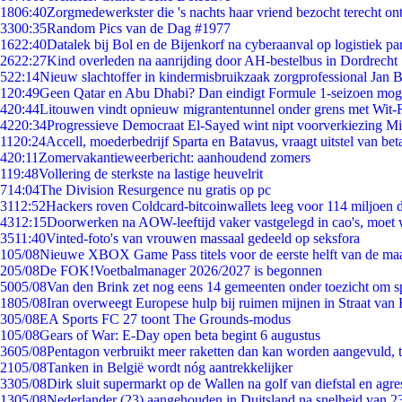
18
06:40
Zorgmedewerkster die 's nachts haar vriend bezocht terecht on
33
00:35
Random Pics van de Dag #1977
16
22:40
Datalek bij Bol en de Bijenkorf na cyberaanval op logistiek pa
26
22:27
Kind overleden na aanrijding door AH-bestelbus in Dordrecht
5
22:14
Nieuw slachtoffer in kindermisbruikzaak zorgprofessional Jan B
1
20:49
Geen Qatar en Abu Dhabi? Dan eindigt Formule 1-seizoen moge
4
20:44
Litouwen vindt opnieuw migrantentunnel onder grens met Wit-
42
20:34
Progressieve Democraat El-Sayed wint nipt voorverkiezing M
11
20:24
Accell, moederbedrijf Sparta en Batavus, vraagt uitstel van bet
4
20:11
Zomervakantieweerbericht: aanhoudend zomers
1
19:48
Vollering de sterkste na lastige heuvelrit
7
14:04
The Division Resurgence nu gratis op pc
31
12:52
Hackers roven Coldcard-bitcoinwallets leeg voor 114 miljoen d
43
12:15
Doorwerken na AOW-leeftijd vaker vastgelegd in cao's, moet
35
11:40
Vinted-foto's van vrouwen massaal gedeeld op seksfora
1
05/08
Nieuwe XBOX Game Pass titels voor de eerste helft van de ma
2
05/08
De FOK!Voetbalmanager 2026/2027 is begonnen
50
05/08
Van den Brink zet nog eens 14 gemeenten onder toezicht om s
18
05/08
Iran overweegt Europese hulp bij ruimen mijnen in Straat va
3
05/08
EA Sports FC 27 toont The Grounds-modus
1
05/08
Gears of War: E-Day open beta begint 6 augustus
36
05/08
Pentagon verbruikt meer raketten dan kan worden aangevuld, t
21
05/08
Tanken in België wordt nóg aantrekkelijker
33
05/08
Dirk sluit supermarkt op de Wallen na golf van diefstal en agre
13
05/08
Nederlander (23) aangehouden in Duitsland na snelheid van 