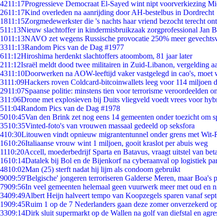
42
11:17
Progressieve Democraat El-Sayed wint nipt voorverkiezing M
26
11:17
Kind overleden na aanrijding door AH-bestelbus in Dordrecht
18
11:15
Zorgmedewerkster die 's nachts haar vriend bezocht terecht on
5
11:13
Nieuw slachtoffer in kindermisbruikzaak zorgprofessional Jan B
10
11:13
NAVO zet wegens Russische provocatie 250% meer gevechtsvl
33
11:13
Random Pics van de Dag #1977
6
11:12
Hiroshima herdenkt slachtoffers atoombom, 81 jaar later
2
11:12
Israël meldt dood twee militairen in Zuid-Libanon, vergelding 
43
11:10
Doorwerken na AOW-leeftijd vaker vastgelegd in cao's, moet
31
11:09
Hackers roven Coldcard-bitcoinwallets leeg voor 114 miljoen d
29
11:07
Spaanse politie: minstens tien voor terrorisme veroordeelden 
3
11:06
Drone met explosieven bij Duits vliegveld voedt vrees voor hyb
5
11:04
Random Pics van de Dag #1978
50
10:45
Van den Brink zet nog eens 14 gemeenten onder toezicht om s
35
10:35
Vinted-foto's van vrouwen massaal gedeeld op seksfora
4
10:30
Litouwen vindt opnieuw migrantentunnel onder grens met Wit-
16
10:26
Italiaanse vrouw wint 1 miljoen, gooit kraslot per abuis weg
11
10:20
Accell, moederbedrijf Sparta en Batavus, vraagt uitstel van bet
16
10:14
Datalek bij Bol en de Bijenkorf na cyberaanval op logistiek pa
48
10:02
Man (25) sterft nadat hij lijm als condoom gebruikt
90
09:59
'Belgische' jongeren terroriseren Galderse Meren, maar Boa's 
79
09:56
In veel gemeenten helemaal geen vuurwerk meer met oud en 
34
09:49
Albert Heijn halveert tempo van Koopzegels sparen vanaf sep
19
09:45
Ruim 1 op de 7 Nederlanders gaan deze zomer onverzekerd op
33
09:14
Dirk sluit supermarkt op de Wallen na golf van diefstal en agre