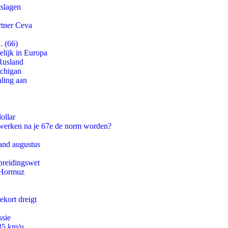
tslagen
rtner Ceva
. (66)
lijk in Europa
Rusland
ichigan
aling aan
ollar
 werken na je 67e de norm worden?
and augustus
preidingswet
n Hormuz
ekort dreigt
ssie
235 km/u