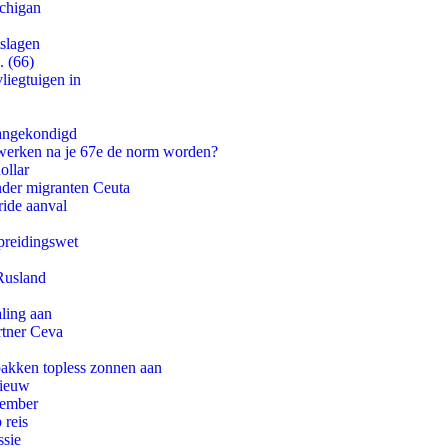
ichigan
tslagen
. (66)
iegtuigen in
aangekondigd
 werken na je 67e de norm worden?
ollar
onder migranten Ceuta
ride aanval
preidingswet
Rusland
aling aan
rtner Ceva
pakken topless zonnen aan
nieuw
tember
 reis
ssie