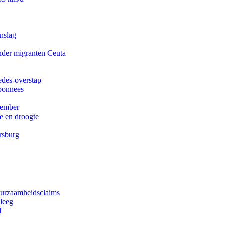
nslag
onder migranten Ceuta
edes-overstap
abonnees
tember
e en droogte
rsburg
duurzaamheidsclaims
leeg
l