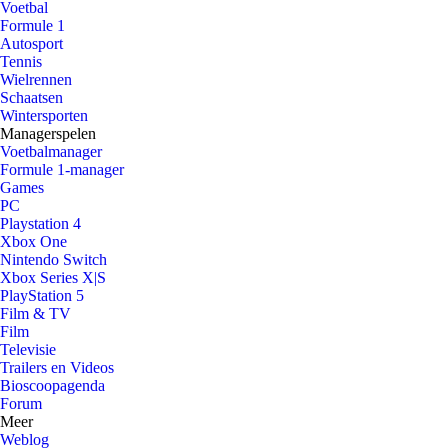
Voetbal
Formule 1
Autosport
Tennis
Wielrennen
Schaatsen
Wintersporten
Managerspelen
Voetbalmanager
Formule 1-manager
Games
PC
Playstation 4
Xbox One
Nintendo Switch
Xbox Series X|S
PlayStation 5
Film & TV
Film
Televisie
Trailers en Videos
Bioscoopagenda
Forum
Meer
Weblog