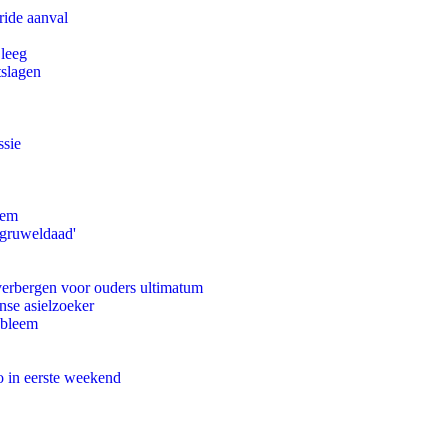
ride aanval
 leeg
tslagen
ssie
eem
'gruweldaad'
 verbergen voor ouders ultimatum
nse asielzoeker
obleem
o in eerste weekend