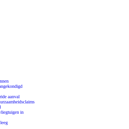
innen
aangekondigd
ride aanval
duurzaamheidsclaims
l
iegtuigen in
 leeg