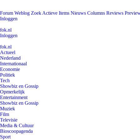
Forum
Weblog
Zoek
Actieve Items
Nieuws
Columns
Reviews
Previe
Inloggen
fok.nl
Inloggen
fok.nl
Actueel
Nederland
Internationaal
Economie
Politiek
Tech
Showbiz en Gossip
Opmerkelijk
Entertainment
Showbiz en Gossip
Muziek
Film
Televisie
Media & Cultuur
Bioscoopagenda
Sport