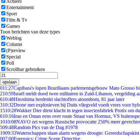
Actueel
Entertainment
Sport
Film & Tv
Games
Toon berichten van deze types
Weblog
Column
(P)review
Special
Poll
Scrollbar gebruiken
opslaan
0
11:27
Capibara's lopen Braziliaans parlementsgebouw Mato Grosso b
2
10:59
Israël meldt dood twee militairen in Zuid-Libanon, vergelding 
6
10:48
Hiroshima herdenkt slachtoffers atoombom, 81 jaar later
3
10:32
Drone met explosieven bij Duits vliegveld voedt vrees voor hyb
15
10:28
Wakker Dier dient klacht in tegen insectenfabriek Protix om 
6
10:16
Iran en Oman eens over route Straat van Hormuz, VS buitenspe
10
10:08
NAVO zet wegens Russische provocatie 250% meer gevechtsvl
5
09:48
Random Pics van de Dag #1978
19
09:33
Waterschappen slaan alarm wegens droogte: Gereedschapskist
0
07:00
Forensics: Crime Scene Detective