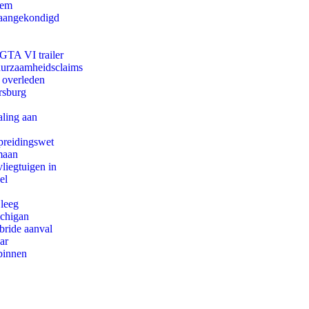
eem
g aangekondigd
 GTA VI trailer
duurzaamheidsclaims
d overleden
rsburg
aling aan
preidingswet
maan
iegtuigen in
el
 leeg
ichigan
bride aanval
ar
binnen