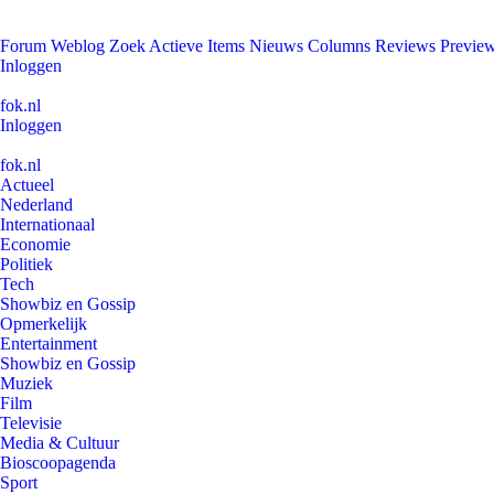
Forum
Weblog
Zoek
Actieve Items
Nieuws
Columns
Reviews
Previe
Inloggen
fok.nl
Inloggen
fok.nl
Actueel
Nederland
Internationaal
Economie
Politiek
Tech
Showbiz en Gossip
Opmerkelijk
Entertainment
Showbiz en Gossip
Muziek
Film
Televisie
Media & Cultuur
Bioscoopagenda
Sport