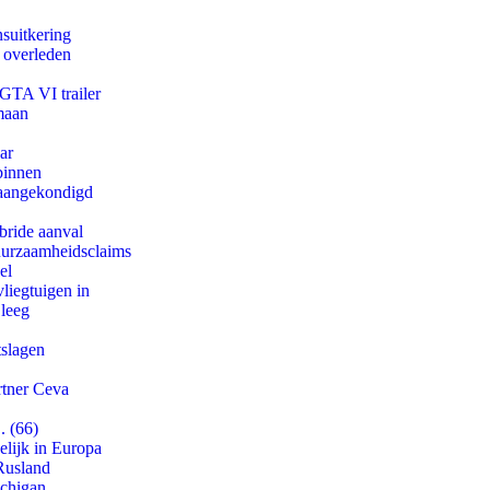
suitkering
d overleden
 GTA VI trailer
maan
ar
binnen
g aangekondigd
bride aanval
duurzaamheidsclaims
el
iegtuigen in
 leeg
tslagen
rtner Ceva
. (66)
lijk in Europa
Rusland
ichigan