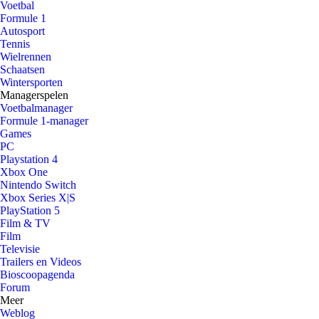
Voetbal
Formule 1
Autosport
Tennis
Wielrennen
Schaatsen
Wintersporten
Managerspelen
Voetbalmanager
Formule 1-manager
Games
PC
Playstation 4
Xbox One
Nintendo Switch
Xbox Series X|S
PlayStation 5
Film & TV
Film
Televisie
Trailers en Videos
Bioscoopagenda
Forum
Meer
Weblog