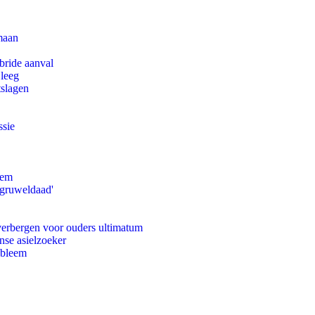
maan
bride aanval
 leeg
tslagen
ssie
eem
'gruweldaad'
 verbergen voor ouders ultimatum
nse asielzoeker
obleem