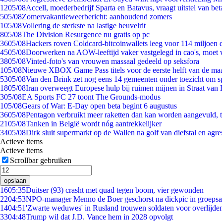
12
05/08
Accell, moederbedrijf Sparta en Batavus, vraagt uitstel van bet
5
05/08
Zomervakantieweerbericht: aanhoudend zomers
1
05/08
Vollering de sterkste na lastige heuvelrit
8
05/08
The Division Resurgence nu gratis op pc
36
05/08
Hackers roven Coldcard-bitcoinwallets leeg voor 114 miljoen d
45
05/08
Doorwerken na AOW-leeftijd vaker vastgelegd in cao's, moet
38
05/08
Vinted-foto's van vrouwen massaal gedeeld op seksfora
1
05/08
Nieuwe XBOX Game Pass titels voor de eerste helft van de ma
53
05/08
Van den Brink zet nog eens 14 gemeenten onder toezicht om s
18
05/08
Iran overweegt Europese hulp bij ruimen mijnen in Straat va
3
05/08
EA Sports FC 27 toont The Grounds-modus
1
05/08
Gears of War: E-Day open beta begint 6 augustus
36
05/08
Pentagon verbruikt meer raketten dan kan worden aangevuld, t
21
05/08
Tanken in België wordt nóg aantrekkelijker
34
05/08
Dirk sluit supermarkt op de Wallen na golf van diefstal en agre
Actieve items
Actieve items
Scrollbar gebruiken
opslaan
16
05:35
Duitser (93) crasht met quad tegen boom, vier gewonden
22
04:53
NPO-manager Menno de Boer geschorst na dickpic in groeps
14
04:51
'Zwarte weduwes' in Rusland trouwen soldaten voor overlijden
33
04:48
Trump wil dat J.D. Vance hem in 2028 opvolgt