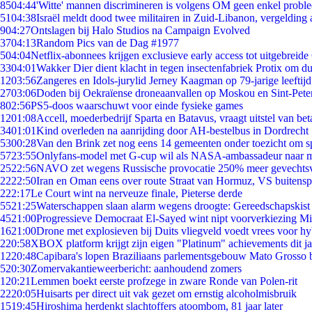
85
04:44
'Witte' mannen discrimineren is volgens OM geen enkel probl
51
04:38
Israël meldt dood twee militairen in Zuid-Libanon, vergeldin
9
04:27
Ontslagen bij Halo Studios na Campaign Evolved
37
04:13
Random Pics van de Dag #1977
5
04:04
Netflix-abonnees krijgen exclusieve early access tot uitgebreide
33
04:01
Wakker Dier dient klacht in tegen insectenfabriek Protix om 
12
03:56
Zangeres en Idols-jurylid Jerney Kaagman op 79-jarige leeftij
27
03:06
Doden bij Oekraïense droneaanvallen op Moskou en Sint-Pete
8
02:56
PS5-doos waarschuwt voor einde fysieke games
12
01:08
Accell, moederbedrijf Sparta en Batavus, vraagt uitstel van bet
34
01:01
Kind overleden na aanrijding door AH-bestelbus in Dordrecht
53
00:28
Van den Brink zet nog eens 14 gemeenten onder toezicht om s
57
23:55
Onlyfans-model met G-cup wil als NASA-ambassadeur naar 
25
22:56
NAVO zet wegens Russische provocatie 250% meer gevechtsvl
22
22:50
Iran en Oman eens over route Straat van Hormuz, VS buitensp
2
22:17
Le Court wint na nerveuze finale, Pieterse derde
55
21:25
Waterschappen slaan alarm wegens droogte: Gereedschapskist
45
21:00
Progressieve Democraat El-Sayed wint nipt voorverkiezing M
16
21:00
Drone met explosieven bij Duits vliegveld voedt vrees voor hy
2
20:58
XBOX platform krijgt zijn eigen "Platinum" achievements dit ja
12
20:48
Capibara's lopen Braziliaans parlementsgebouw Mato Grosso 
5
20:30
Zomervakantieweerbericht: aanhoudend zomers
1
20:21
Lemmen boekt eerste profzege in zware Ronde van Polen-rit
22
20:05
Huisarts per direct uit vak gezet om ernstig alcoholmisbruik
15
19:45
Hiroshima herdenkt slachtoffers atoombom, 81 jaar later