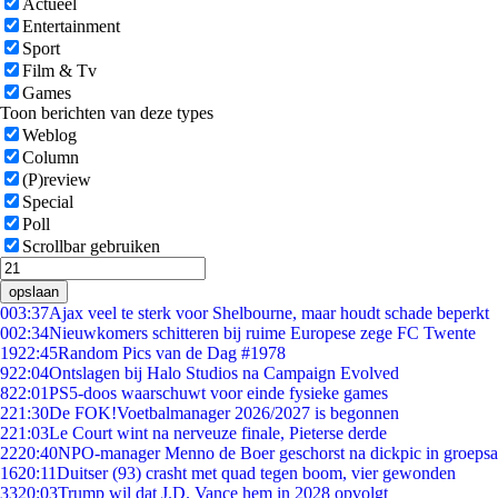
Actueel
Entertainment
Sport
Film & Tv
Games
Toon berichten van deze types
Weblog
Column
(P)review
Special
Poll
Scrollbar gebruiken
opslaan
0
03:37
Ajax veel te sterk voor Shelbourne, maar houdt schade beperkt
0
02:34
Nieuwkomers schitteren bij ruime Europese zege FC Twente
19
22:45
Random Pics van de Dag #1978
9
22:04
Ontslagen bij Halo Studios na Campaign Evolved
8
22:01
PS5-doos waarschuwt voor einde fysieke games
2
21:30
De FOK!Voetbalmanager 2026/2027 is begonnen
2
21:03
Le Court wint na nerveuze finale, Pieterse derde
22
20:40
NPO-manager Menno de Boer geschorst na dickpic in groeps
16
20:11
Duitser (93) crasht met quad tegen boom, vier gewonden
33
20:03
Trump wil dat J.D. Vance hem in 2028 opvolgt