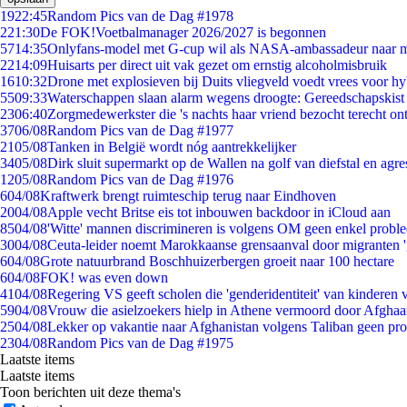
19
22:45
Random Pics van de Dag #1978
2
21:30
De FOK!Voetbalmanager 2026/2027 is begonnen
57
14:35
Onlyfans-model met G-cup wil als NASA-ambassadeur naar 
22
14:09
Huisarts per direct uit vak gezet om ernstig alcoholmisbruik
16
10:32
Drone met explosieven bij Duits vliegveld voedt vrees voor hy
55
09:33
Waterschappen slaan alarm wegens droogte: Gereedschapskist
23
06:40
Zorgmedewerkster die 's nachts haar vriend bezocht terecht on
37
06/08
Random Pics van de Dag #1977
21
05/08
Tanken in België wordt nóg aantrekkelijker
34
05/08
Dirk sluit supermarkt op de Wallen na golf van diefstal en agre
12
05/08
Random Pics van de Dag #1976
6
04/08
Kraftwerk brengt ruimteschip terug naar Eindhoven
20
04/08
Apple vecht Britse eis tot inbouwen backdoor in iCloud aan
85
04/08
'Witte' mannen discrimineren is volgens OM geen enkel probl
30
04/08
Ceuta-leider noemt Marokkaanse grensaanval door migranten 
6
04/08
Grote natuurbrand Boschhuizerbergen groeit naar 100 hectare
6
04/08
FOK! was even down
41
04/08
Regering VS geeft scholen die 'genderidentiteit' van kinderen
59
04/08
Vrouw die asielzoekers hielp in Athene vermoord door Afghaa
25
04/08
Lekker op vakantie naar Afghanistan volgens Taliban geen pr
23
04/08
Random Pics van de Dag #1975
Laatste items
Laatste items
Toon berichten uit deze thema's