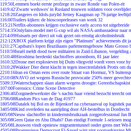
1
19:50
Lemmen boekt eerste profzege in zware Ronde van Polen-rit
14
19:42
'Zwarte weduwes' in Rusland trouwen soldaten voor overlijden
12
18:20
Zangeres en Idols-jurylid Jerney Kaagman op 79-jarige leeftij
1
16:00
Trailers kijken: de bioscoopreleases van week 32
5
15:21
Netflix-abonnees krijgen exclusieve early access tot uitgebreide
57
14:35
Onlyfans-model met G-cup wil als NASA-ambassadeur naar 
22
14:09
Huisarts per direct uit vak gezet om ernstig alcoholmisbruik
2
12:12
XBOX platform krijgt zijn eigen "Platinum" achievements dit ja
12
11:27
Capibara's lopen Braziliaans parlementsgebouw Mato Grosso 
51
10:59
Israël meldt dood twee militairen in Zuid-Libanon, vergeldin
15
10:48
Hiroshima herdenkt slachtoffers atoombom, 81 jaar later
16
10:32
Drone met explosieven bij Duits vliegveld voedt vrees voor hy
33
10:28
Wakker Dier dient klacht in tegen insectenfabriek Protix om 
22
10:16
Iran en Oman eens over route Straat van Hormuz, VS buitensp
25
10:08
NAVO zet wegens Russische provocatie 250% meer gevechtsvl
55
09:33
Waterschappen slaan alarm wegens droogte: Gereedschapskist
1
07:00
Forensics: Crime Scene Detective
23
06:40
Zorgmedewerkster die 's nachts haar vriend bezocht terecht on
37
06/08
Random Pics van de Dag #1977
18
05/08
Datalek bij Bol en de Bijenkorf na cyberaanval op logistiek pa
34
05/08
Kind overleden na aanrijding door AH-bestelbus in Dordrecht
6
05/08
Nieuw slachtoffer in kindermisbruikzaak zorgprofessional Jan B
3
05/08
Geen Qatar en Abu Dhabi? Dan eindigt Formule 1-seizoen moge
5
05/08
Litouwen vindt opnieuw migrantentunnel onder grens met Wit-
45
05/08
Progressieve Democraat El-Sayed wint nipt voorverkiezing M