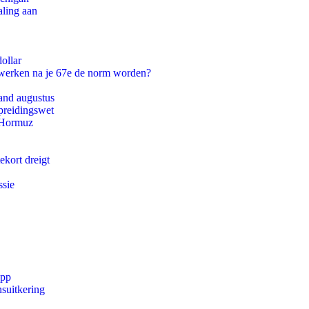
aling aan
ollar
 werken na je 67e de norm worden?
and augustus
preidingswet
n Hormuz
ekort dreigt
ssie
app
suitkering