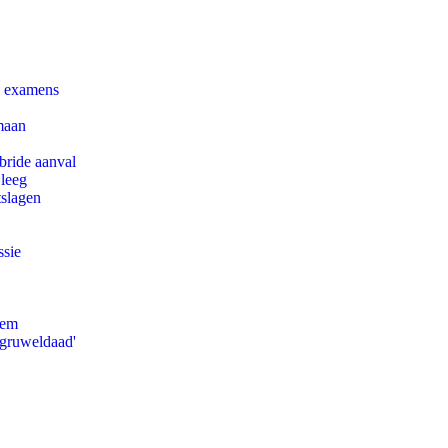
e examens
maan
bride aanval
 leeg
tslagen
ssie
eem
'gruweldaad'