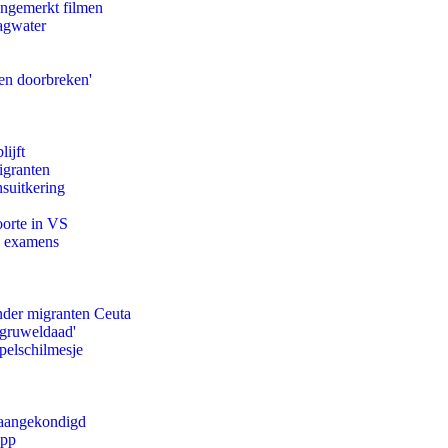
ongemerkt filmen
agwater
en doorbreken'
ijft
igranten
suitkering
oorte in VS
e examens
onder migranten Ceuta
'gruweldaad'
pelschilmesje
g aangekondigd
app