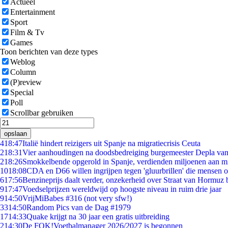
Actueel
Entertainment
Sport
Film & Tv
Games
Toon berichten van deze types
Weblog
Column
(P)review
Special
Poll
Scrollbar gebruiken
opslaan
4
18:47
Italië hindert reizigers uit Spanje na migratiecrisis Ceuta
2
18:31
Vier aanhoudingen na doodsbedreiging burgemeester Depla va
2
18:26
Smokkelbende opgerold in Spanje, verdienden miljoenen aan m
10
18:08
CDA en D66 willen ingrijpen tegen 'gluurbrillen' die mensen 
6
17:56
Benzineprijs daalt verder, onzekerheid over Straat van Hormuz bl
9
17:47
Voedselprijzen wereldwijd op hoogste niveau in ruim drie jaar
9
14:50
VrijMiBabes #316 (not very sfw!)
33
14:50
Random Pics van de Dag #1979
17
14:33
Quake krijgt na 30 jaar een gratis uitbreiding
2
14:30
De FOK!Voetbalmanager 2026/2027 is begonnen