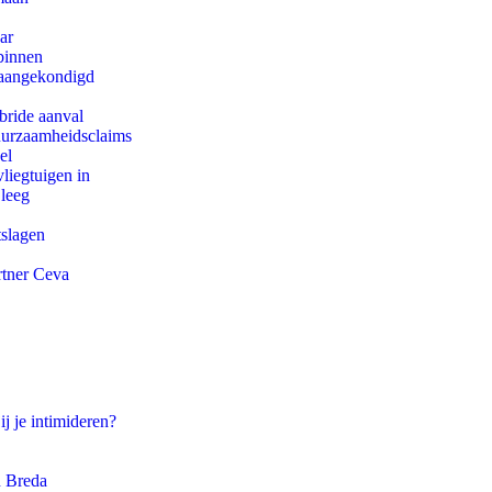
ar
binnen
g aangekondigd
bride aanval
duurzaamheidsclaims
el
iegtuigen in
 leeg
tslagen
rtner Ceva
ij je intimideren?
n Breda