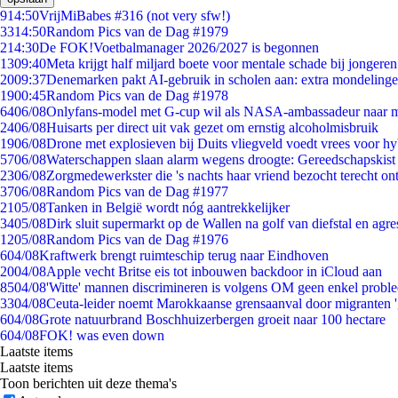
9
14:50
VrijMiBabes #316 (not very sfw!)
33
14:50
Random Pics van de Dag #1979
2
14:30
De FOK!Voetbalmanager 2026/2027 is begonnen
13
09:40
Meta krijgt half miljard boete voor mentale schade bij jongeren
20
09:37
Denemarken pakt AI-gebruik in scholen aan: extra mondeling
19
00:45
Random Pics van de Dag #1978
64
06/08
Onlyfans-model met G-cup wil als NASA-ambassadeur naar 
24
06/08
Huisarts per direct uit vak gezet om ernstig alcoholmisbruik
19
06/08
Drone met explosieven bij Duits vliegveld voedt vrees voor hy
57
06/08
Waterschappen slaan alarm wegens droogte: Gereedschapskist
23
06/08
Zorgmedewerkster die 's nachts haar vriend bezocht terecht on
37
06/08
Random Pics van de Dag #1977
21
05/08
Tanken in België wordt nóg aantrekkelijker
34
05/08
Dirk sluit supermarkt op de Wallen na golf van diefstal en agre
12
05/08
Random Pics van de Dag #1976
6
04/08
Kraftwerk brengt ruimteschip terug naar Eindhoven
20
04/08
Apple vecht Britse eis tot inbouwen backdoor in iCloud aan
85
04/08
'Witte' mannen discrimineren is volgens OM geen enkel probl
33
04/08
Ceuta-leider noemt Marokkaanse grensaanval door migranten 
6
04/08
Grote natuurbrand Boschhuizerbergen groeit naar 100 hectare
6
04/08
FOK! was even down
Laatste items
Laatste items
Toon berichten uit deze thema's