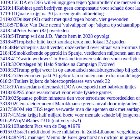
10
19:15
CDA en D66 willen ingrijpen tegen 'gluurbrillen' die mensen 
25
19:14
Kabinet geeft bedrijven geen compensatie voor schade door la
17
19:11
Quake krijgt na 30 jaar een gratis uitbreiding
34
19:02
Duitser (93) crasht met quad tegen boom, vier gewonden
51
18:57
Dikke Van Dale neemt 'vulvalippen' op: 'stigma op schaamlipp
24
18:54
Peter Faber (82) overleden
45
18:54
Trump wil dat J.D. Vance hem in 2028 opvolgt
28
18:48
Tropische hitte keert zondag terug met lokaal 32 graden
6
18:48
Benzineprijs daalt verder, onzekerheid over Straat van Hormuz bl
2
18:43
Smokkelbende opgerold in Spanje, verdienden miljoenen aan m
24
18:41
'Zwarte weduwes' in Rusland trouwen soldaten voor overlijden
15
18:32
Ontslagen bij Halo Studios na Campaign Evolved
30
18:32
Trump grijpt weer in op automatisch staatsburgerschap bij geb
20
18:25
Denemarken pakt AI-gebruik in scholen aan: extra mondeling
6
18:24
Trailers kijken: de bioscoopreleases van week 32
31
18:19
Amsterdams dierenasiel DOA overspoeld met babykonijntjes
19
18:06
PS5-doos waarschuwt voor einde fysieke games
37
18:02
Spaanse politie: minstens tien voor terrorisme veroordeelden 
33
18:02
Ceuta-leider noemt Marokkaanse grensaanval door migranten 
23
17:58
OM eist TBS tegen verwarde man die agenten stak met aardap
13
17:41
Meta krijgt half miljard boete voor mentale schade bij jongeren
9
16:29
VrijMiBabes #316 (not very sfw!)
33
16:10
Random Pics van de Dag #1979
69
15:03
Israël meldt dood twee militairen in Zuid-Libanon, vergeldin
29
13:48
NPO-manager Menno de Boer geschorst na dickpic in groeps