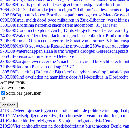
24
06/08
Huisarts per direct uit vak gezet om ernstig alcoholmisbruik
3
06/08
XBOX platform krijgt zijn eigen "Platinum" achievements dit ja
12
06/08
Capibara's lopen Braziliaans parlementsgebouw Mato Grosso 
69
06/08
Israël meldt dood twee militairen in Zuid-Libanon, vergeldin
15
06/08
Hiroshima herdenkt slachtoffers atoombom, 81 jaar later
19
06/08
Drone met explosieven bij Duits vliegveld voedt vrees voor hy
34
06/08
Wakker Dier dient klacht in tegen insectenfabriek Protix om 
22
06/08
Iran en Oman eens over route Straat van Hormuz, VS buitensp
26
06/08
NAVO zet wegens Russische provocatie 250% meer gevechtsvl
57
06/08
Waterschappen slaan alarm wegens droogte: Gereedschapskist
1
06/08
Forensics: Crime Scene Detective
23
06/08
Zorgmedewerkster die 's nachts haar vriend bezocht terecht on
37
06/08
Random Pics van de Dag #1977
18
05/08
Datalek bij Bol en de Bijenkorf na cyberaanval op logistiek pa
34
05/08
Kind overleden na aanrijding door AH-bestelbus in Dordrecht
Actieve items
Actieve items
Scrollbar gebruiken
opslaan
34
19:27
Meer agressie tegen een andersluidende politieke mening, laat j
9
19:25
Voedselprijzen wereldwijd op hoogste niveau in ruim drie jaar
4
19:24
Italië hindert reizigers uit Spanje na migratiecrisis Ceuta
2
19:20
Vier aanhoudingen na doodsbedreiging burgemeester Depla va