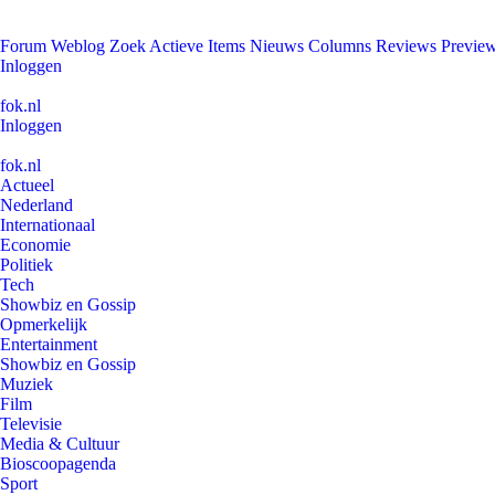
Forum
Weblog
Zoek
Actieve Items
Nieuws
Columns
Reviews
Previe
Inloggen
fok.nl
Inloggen
fok.nl
Actueel
Nederland
Internationaal
Economie
Politiek
Tech
Showbiz en Gossip
Opmerkelijk
Entertainment
Showbiz en Gossip
Muziek
Film
Televisie
Media & Cultuur
Bioscoopagenda
Sport