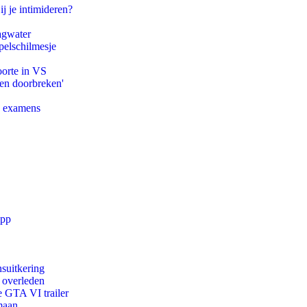
ij je intimideren?
agwater
pelschilmesje
oorte in VS
pen doorbreken'
e examens
app
suitkering
d overleden
e GTA VI trailer
maan