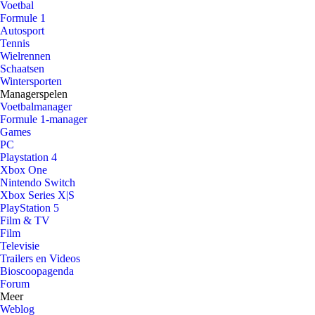
Voetbal
Formule 1
Autosport
Tennis
Wielrennen
Schaatsen
Wintersporten
Managerspelen
Voetbalmanager
Formule 1-manager
Games
PC
Playstation 4
Xbox One
Nintendo Switch
Xbox Series X|S
PlayStation 5
Film & TV
Film
Televisie
Trailers en Videos
Bioscoopagenda
Forum
Meer
Weblog