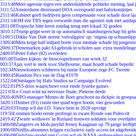
33
13:48
Meer agressie tegen een andersluidende politieke mening, laat j
31
11:52
Amsterdams dierenasiel DOA overspoeld met babykonijntjes
25
11:46
Kabinet geeft bedrijven geen compensatie voor schade door la
23
11:14
OM eist TBS tegen verwarde man die agenten stak met aardap
28
11:08
Tropische hitte keert zondag terug met lokaal 32 graden
30
10:12
Trump grijpt weer in op automatisch staatsburgerschap bij geb
51
09:51
Dikke Van Dale neemt 'vulvalippen' op: 'stigma op schaamlip
13
09:40
Meta krijgt half miljard boete voor mentale schade bij jongeren
20
09:37
Denemarken pakt AI-gebruik in scholen aan: extra mondeling
24
09:05
Peter Faber (82) overleden
6
05:00
Trailers kijken: de bioscoopreleases van week 32
0
03:37
Ajax veel te sterk voor Shelbourne, maar houdt schade beperkt
1
02:34
Nieuwkomers schitteren bij ruime Europese zege FC Twente
19
00:45
Random Pics van de Dag #1978
15
22:04
Ontslagen bij Halo Studios na Campaign Evolved
19
22:01
PS5-doos waarschuwt voor einde fysieke games
2
21:03
Le Court wint na nerveuze finale, Pieterse derde
29
20:40
NPO-manager Menno de Boer geschorst na dickpic in groeps
34
20:11
Duitser (93) crasht met quad tegen boom, vier gewonden
45
20:03
Trump wil dat J.D. Vance hem in 2028 opvolgt
1
19:50
Lemmen boekt eerste profzege in zware Ronde van Polen-rit
24
19:42
'Zwarte weduwes' in Rusland trouwen soldaten voor overlijden
14
06/08
Zangeres en Idols-jurylid Jerney Kaagman op 79-jarige leeftij
10
06/08
Netflix-abonnees krijgen exclusieve early access tot uitgebreid
64
06/08
Onlyfans-model met G-cup wil als NASA-ambassadeur naar 