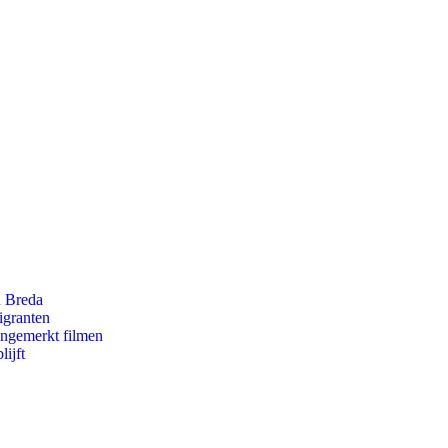
n Breda
igranten
ongemerkt filmen
ijft