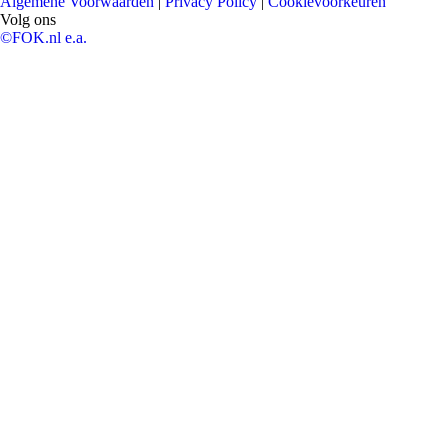
Algemene Voorwaarden
|
Privacy Policy
|
Cookievoorkeuren
Volg ons
©FOK.nl e.a.