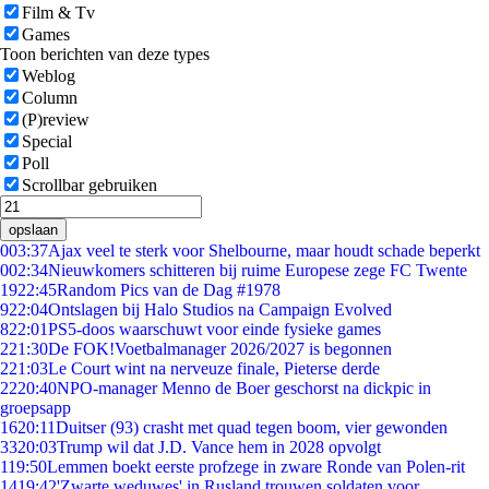
Film & Tv
Games
Toon berichten van deze types
Weblog
Column
(P)review
Special
Poll
Scrollbar gebruiken
opslaan
0
03:37
Ajax veel te sterk voor Shelbourne, maar houdt schade beperkt
0
02:34
Nieuwkomers schitteren bij ruime Europese zege FC Twente
19
22:45
Random Pics van de Dag #1978
9
22:04
Ontslagen bij Halo Studios na Campaign Evolved
8
22:01
PS5-doos waarschuwt voor einde fysieke games
2
21:30
De FOK!Voetbalmanager 2026/2027 is begonnen
2
21:03
Le Court wint na nerveuze finale, Pieterse derde
22
20:40
NPO-manager Menno de Boer geschorst na dickpic in
groepsapp
16
20:11
Duitser (93) crasht met quad tegen boom, vier gewonden
33
20:03
Trump wil dat J.D. Vance hem in 2028 opvolgt
1
19:50
Lemmen boekt eerste profzege in zware Ronde van Polen-rit
14
19:42
'Zwarte weduwes' in Rusland trouwen soldaten voor