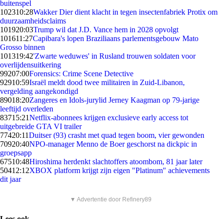
buitenspel
1023
10:28
Wakker Dier dient klacht in tegen insectenfabriek Protix om
duurzaamheidsclaims
1019
20:03
Trump wil dat J.D. Vance hem in 2028 opvolgt
1016
11:27
Capibara's lopen Braziliaans parlementsgebouw Mato
Grosso binnen
1013
19:42
'Zwarte weduwes' in Rusland trouwen soldaten voor
overlijdensuitkering
992
07:00
Forensics: Crime Scene Detective
929
10:59
Israël meldt dood twee militairen in Zuid-Libanon,
vergelding aangekondigd
890
18:20
Zangeres en Idols-jurylid Jerney Kaagman op 79-jarige
leeftijd overleden
837
15:21
Netflix-abonnees krijgen exclusieve early access tot
uitgebreide GTA VI trailer
774
20:11
Duitser (93) crasht met quad tegen boom, vier gewonden
709
20:40
NPO-manager Menno de Boer geschorst na dickpic in
groepsapp
675
10:48
Hiroshima herdenkt slachtoffers atoombom, 81 jaar later
504
12:12
XBOX platform krijgt zijn eigen "Platinum" achievements
dit jaar
▼ Advertentie door Refinery89
Lees ook