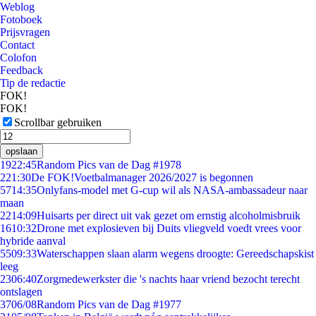
Weblog
Fotoboek
Prijsvragen
Contact
Colofon
Feedback
Tip de redactie
FOK!
FOK!
Scrollbar gebruiken
opslaan
19
22:45
Random Pics van de Dag #1978
2
21:30
De FOK!Voetbalmanager 2026/2027 is begonnen
57
14:35
Onlyfans-model met G-cup wil als NASA-ambassadeur naar
maan
22
14:09
Huisarts per direct uit vak gezet om ernstig alcoholmisbruik
16
10:32
Drone met explosieven bij Duits vliegveld voedt vrees voor
hybride aanval
55
09:33
Waterschappen slaan alarm wegens droogte: Gereedschapskist
leeg
23
06:40
Zorgmedewerkster die 's nachts haar vriend bezocht terecht
ontslagen
37
06/08
Random Pics van de Dag #1977