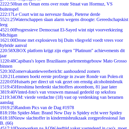
22
22:50
Iran en Oman eens over route Straat van Hormuz, VS
buitenspel
2
22:17
Le Court wint na nerveuze finale, Pieterse derde
55
21:25
Waterschappen slaan alarm wegens droogte: Gereedschapskist
leeg
45
21:00
Progressieve Democraat El-Sayed wint nipt voorverkiezing
Michigan
16
21:00
Drone met explosieven bij Duits vliegveld voedt vrees voor
hybride aanval
2
20:58
XBOX platform krijgt zijn eigen "Platinum" achievements dit
jaar
12
20:48
Capibara's lopen Braziliaans parlementsgebouw Mato Grosso
binnen
5
20:30
Zomervakantieweerbericht: aanhoudend zomers
1
20:21
Lemmen boekt eerste profzege in zware Ronde van Polen-rit
22
20:05
Huisarts per direct uit vak gezet om ernstig alcoholmisbruik
15
19:45
Hiroshima herdenkt slachtoffers atoombom, 81 jaar later
38
19:40
Vinted-foto's van vrouwen massaal gedeeld op seksfora
21
19:34
OM: vierde verdachte (18) vast op verdenking van beramen
aanslag
19
19:25
Random Pics van de Dag #1978
8
18:19
In Spider-Man: Brand New Day is Spidey echt weer Spidey
6
18:18
Nieuw slachtoffer in kindermisbruikzaak zorgprofessional Jan
B. (66)
45
17:10
Doorwerken na AOW-leeftijd vaker vastgelegd in cao's, moet