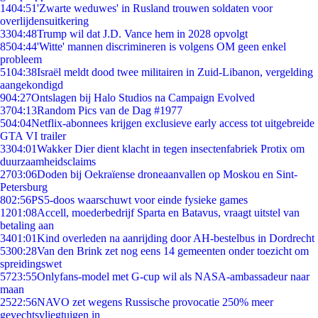
14
04:51
'Zwarte weduwes' in Rusland trouwen soldaten voor
overlijdensuitkering
33
04:48
Trump wil dat J.D. Vance hem in 2028 opvolgt
85
04:44
'Witte' mannen discrimineren is volgens OM geen enkel
probleem
51
04:38
Israël meldt dood twee militairen in Zuid-Libanon, vergelding
aangekondigd
9
04:27
Ontslagen bij Halo Studios na Campaign Evolved
37
04:13
Random Pics van de Dag #1977
5
04:04
Netflix-abonnees krijgen exclusieve early access tot uitgebreide
GTA VI trailer
33
04:01
Wakker Dier dient klacht in tegen insectenfabriek Protix om
duurzaamheidsclaims
27
03:06
Doden bij Oekraïense droneaanvallen op Moskou en Sint-
Petersburg
8
02:56
PS5-doos waarschuwt voor einde fysieke games
12
01:08
Accell, moederbedrijf Sparta en Batavus, vraagt uitstel van
betaling aan
34
01:01
Kind overleden na aanrijding door AH-bestelbus in Dordrecht
53
00:28
Van den Brink zet nog eens 14 gemeenten onder toezicht om
spreidingswet
57
23:55
Onlyfans-model met G-cup wil als NASA-ambassadeur naar
maan
25
22:56
NAVO zet wegens Russische provocatie 250% meer
gevechtsvliegtuigen in