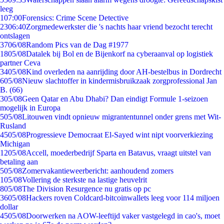
leeg
1
07:00
Forensics: Crime Scene Detective
23
06:40
Zorgmedewerkster die 's nachts haar vriend bezocht terecht
ontslagen
37
06/08
Random Pics van de Dag #1977
18
05/08
Datalek bij Bol en de Bijenkorf na cyberaanval op logistiek
partner Ceva
34
05/08
Kind overleden na aanrijding door AH-bestelbus in Dordrecht
6
05/08
Nieuw slachtoffer in kindermisbruikzaak zorgprofessional Jan
B. (66)
3
05/08
Geen Qatar en Abu Dhabi? Dan eindigt Formule 1-seizoen
mogelijk in Europa
5
05/08
Litouwen vindt opnieuw migrantentunnel onder grens met Wit-
Rusland
45
05/08
Progressieve Democraat El-Sayed wint nipt voorverkiezing
Michigan
12
05/08
Accell, moederbedrijf Sparta en Batavus, vraagt uitstel van
betaling aan
5
05/08
Zomervakantieweerbericht: aanhoudend zomers
1
05/08
Vollering de sterkste na lastige heuvelrit
8
05/08
The Division Resurgence nu gratis op pc
36
05/08
Hackers roven Coldcard-bitcoinwallets leeg voor 114 miljoen
dollar
45
05/08
Doorwerken na AOW-leeftijd vaker vastgelegd in cao's, moet