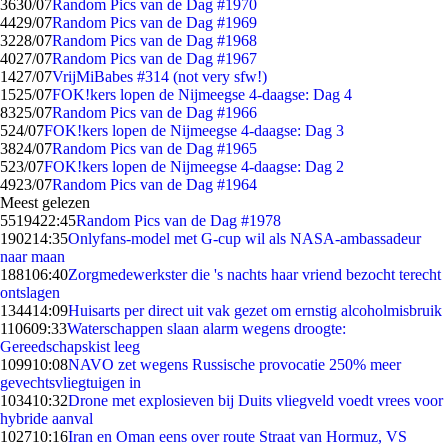
36
30/07
Random Pics van de Dag #1970
44
29/07
Random Pics van de Dag #1969
32
28/07
Random Pics van de Dag #1968
40
27/07
Random Pics van de Dag #1967
14
27/07
VrijMiBabes #314 (not very sfw!)
15
25/07
FOK!kers lopen de Nijmeegse 4-daagse: Dag 4
83
25/07
Random Pics van de Dag #1966
5
24/07
FOK!kers lopen de Nijmeegse 4-daagse: Dag 3
38
24/07
Random Pics van de Dag #1965
5
23/07
FOK!kers lopen de Nijmeegse 4-daagse: Dag 2
49
23/07
Random Pics van de Dag #1964
Meest gelezen
55194
22:45
Random Pics van de Dag #1978
1902
14:35
Onlyfans-model met G-cup wil als NASA-ambassadeur
naar maan
1881
06:40
Zorgmedewerkster die 's nachts haar vriend bezocht terecht
ontslagen
1344
14:09
Huisarts per direct uit vak gezet om ernstig alcoholmisbruik
1106
09:33
Waterschappen slaan alarm wegens droogte:
Gereedschapskist leeg
1099
10:08
NAVO zet wegens Russische provocatie 250% meer
gevechtsvliegtuigen in
1034
10:32
Drone met explosieven bij Duits vliegveld voedt vrees voor
hybride aanval
1027
10:16
Iran en Oman eens over route Straat van Hormuz, VS