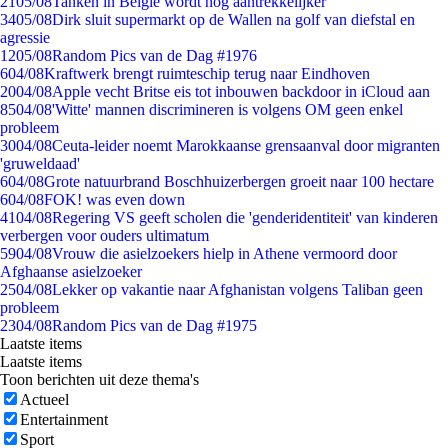
21
05/08
Tanken in België wordt nóg aantrekkelijker
34
05/08
Dirk sluit supermarkt op de Wallen na golf van diefstal en
agressie
12
05/08
Random Pics van de Dag #1976
6
04/08
Kraftwerk brengt ruimteschip terug naar Eindhoven
20
04/08
Apple vecht Britse eis tot inbouwen backdoor in iCloud aan
85
04/08
'Witte' mannen discrimineren is volgens OM geen enkel
probleem
30
04/08
Ceuta-leider noemt Marokkaanse grensaanval door migranten
'gruweldaad'
6
04/08
Grote natuurbrand Boschhuizerbergen groeit naar 100 hectare
6
04/08
FOK! was even down
41
04/08
Regering VS geeft scholen die 'genderidentiteit' van kinderen
verbergen voor ouders ultimatum
59
04/08
Vrouw die asielzoekers hielp in Athene vermoord door
Afghaanse asielzoeker
25
04/08
Lekker op vakantie naar Afghanistan volgens Taliban geen
probleem
23
04/08
Random Pics van de Dag #1975
Laatste items
Laatste items
Toon berichten uit deze thema's
Actueel
Entertainment
Sport