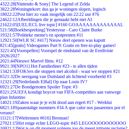
43
22:28
[Nintendo & Sony] The Legend of Zelda
38
22:28
Woningtekort: dus ga je woningen slopen, logisch
180
22:22
Post hier zo vaak mogelijk om 22:22 uur #76
246
22:12
Afbeeldingen die je gemaakt hebt met AI
216
22:05
[UEL/ECL live topic] #160 GOAAAAAAAAAAAAAL
5
21:58
[Boekbespreking] Yesteryear - Caro Claire Burke
193
21:57
Politieke meme's en spotprenten #11
129
21:50
[WLR SC #417] Nieuw deel openen was kaputt
8
21:45
[gratis] Videogames Part 9: Gratis en free-to-play games!
32
21:45
[Voorspellen] Voorspel de eindstand van de Eredivisie
2026/2027
20
21:44
Nieuwe Marvel films. #12
99
21:39
[NPO1] Het Familiediner #23 - te allen tijden
134
21:33
FOK!ers die stoppen met alcohol - waar we stoppen #21
65
21:32
De neergang van Duitsland als lichtend voorbeeld #3
123
21:29
[Nederlands Elftal] Op naar Louis IV?
69
21:27
De Bondgenoten Spoiler Topic #3
83
21:25
UEFA kondigt boycot van FIFA-competities aan vanwege
plan Infantino
140
21:19
Zaken waar je je echt dood aan ergert #17 - Werklui
68
21:18
Spaanstalige nummers #34 A que calor nos pasaremos por el
verano?
111
21:17
[Wielrennen #616] Brennan!
270
21:15
Het enige echte LEGO-topic #45 LEGOOOOOOOOOOO
169
21:13
Wat is op dit moment volgens jou de meest irritante reclame?