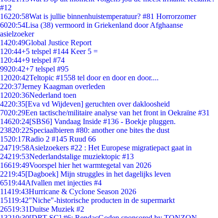
#12
162
20:58
Wat is jullie binnenhuistemperatuur? #81 Horrorzomer
60
20:54
Lisa (38) vermoord in Griekenland door Afghaanse
asielzoeker
14
20:49
Global Justice Report
1
20:44
+5 telspel #144 Keer 5 =
1
20:44
+9 telspel #74
99
20:42
+7 telspel #95
120
20:42
Teltopic #1558 tel door en door en door....
2
20:37
Jerney Kaagman overleden
120
20:36
Nederland toen
42
20:35
[Eva vd Wijdeven] geruchten over dakloosheid
70
20:29
Een tactische/militaire analyse van het front in Oekraïne #31
146
20:24
[SBS6] Vandaag Inside #136 - Boekje pluggen.
238
20:22
Speciaalbieren #80: another one bites the dust
15
20:17
Radio 2 #145 Ruud 66
247
19:58
Asielzoekers #22 : Het Europese migratiepact gaat in
242
19:53
Nederlandstalige muziektopic #13
166
19:49
Voorspel hier het warmtegetal van 2026
22
19:45
[Dagboek] Mijn struggles in het dagelijks leven
65
19:44
Afvallen met injecties #4
114
19:43
Hurricane & Cyclone Season 2026
151
19:42
"Niche"-historische producten in de supermarkt
265
19:31
Duitse Muziek #2
132
19:30
[DRT SC] #6: RendacGoden sponsored by TONZON