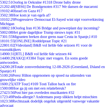
53
02:51
Oorlog in Oekraïne #1318 Drone baby drone
212
02:48
[SBS6] De Bondgenoten #317 We dansen de macaroni
191
02:40
Israel en Gaza #17
35
02:38
Hoe kom je van egels af?
101
02:29
Progressieve Democraat El-Sayed wint nipt voorverkiezing
Michigan
188
02:18
Oorlog Iran #136 Bridge and powerplant day incoming?
50
02:08
Het grote dagelijkse Trump nieuws topic #31
73
01:55
Migranten breken door grens naar Ceuta in Spanje,l #10
181
01:55
[ONLINE] Roddelpraat Topic #21
228
01:02
[Videoland] B&B vol liefde 6de seizoen #1 voor de
vooruitkijkers
149
00:31
[RTL] B&B vol liefde 6de seizoen #4
144
00:29
[AKQ] #3384 Topic met vragen. En soms goede
antwoorden.
242
00:28
Totale zonsverduistering 12-08-2026 (Groenland, IJsland en
Spanje) #1
51
00:26
Perez Hilton opgenomen op spoed na uitzenden van
gruwelijke video
16
00:25
[ATP Tour] #169 Tosti Tallon back on fire
15
00:08
Hoe ga jij om met een relatiebreuk?
274
23:56
Post hier pas overleden muzikanten #32
17
23:49
Pinda-allergie? Andermans poep slikken helpt misschien
10
23:38
Rechtszaak dodelijk ongeluk uitgesteld vanwege vakantie
advocaat