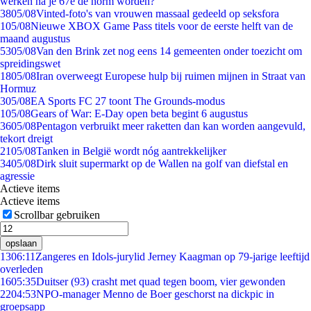
werken na je 67e de norm worden?
38
05/08
Vinted-foto's van vrouwen massaal gedeeld op seksfora
1
05/08
Nieuwe XBOX Game Pass titels voor de eerste helft van de
maand augustus
53
05/08
Van den Brink zet nog eens 14 gemeenten onder toezicht om
spreidingswet
18
05/08
Iran overweegt Europese hulp bij ruimen mijnen in Straat van
Hormuz
3
05/08
EA Sports FC 27 toont The Grounds-modus
1
05/08
Gears of War: E-Day open beta begint 6 augustus
36
05/08
Pentagon verbruikt meer raketten dan kan worden aangevuld,
tekort dreigt
21
05/08
Tanken in België wordt nóg aantrekkelijker
34
05/08
Dirk sluit supermarkt op de Wallen na golf van diefstal en
agressie
Actieve items
Actieve items
Scrollbar gebruiken
opslaan
13
06:11
Zangeres en Idols-jurylid Jerney Kaagman op 79-jarige leeftijd
overleden
16
05:35
Duitser (93) crasht met quad tegen boom, vier gewonden
22
04:53
NPO-manager Menno de Boer geschorst na dickpic in
groepsapp