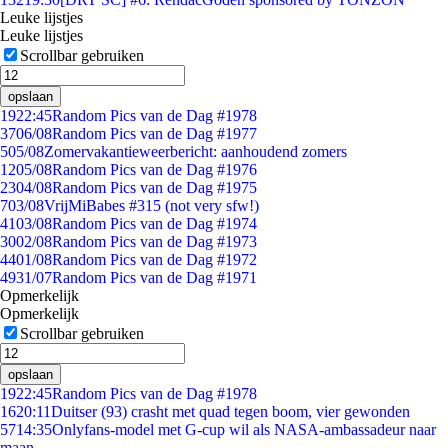
Leuke lijstjes
Leuke lijstjes
Scrollbar gebruiken
opslaan
19
22:45
Random Pics van de Dag #1978
37
06/08
Random Pics van de Dag #1977
5
05/08
Zomervakantieweerbericht: aanhoudend zomers
12
05/08
Random Pics van de Dag #1976
23
04/08
Random Pics van de Dag #1975
7
03/08
VrijMiBabes #315 (not very sfw!)
41
03/08
Random Pics van de Dag #1974
30
02/08
Random Pics van de Dag #1973
44
01/08
Random Pics van de Dag #1972
49
31/07
Random Pics van de Dag #1971
Opmerkelijk
Opmerkelijk
Scrollbar gebruiken
opslaan
19
22:45
Random Pics van de Dag #1978
16
20:11
Duitser (93) crasht met quad tegen boom, vier gewonden
57
14:35
Onlyfans-model met G-cup wil als NASA-ambassadeur naar
maan