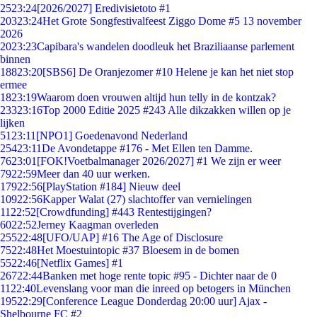
25
23:24
[2026/2027] Eredivisietoto #1
203
23:24
Het Grote Songfestivalfeest Ziggo Dome #5 13 november
2026
20
23:23
Capibara's wandelen doodleuk het Braziliaanse parlement
binnen
188
23:20
[SBS6] De Oranjezomer #10 Helene je kan het niet stop
ermee
18
23:19
Waarom doen vrouwen altijd hun telly in de kontzak?
233
23:16
Top 2000 Editie 2025 #243 Alle dikzakken willen op je
lijken
51
23:11
[NPO1] Goedenavond Nederland
254
23:11
De Avondetappe #176 - Met Ellen ten Damme.
76
23:01
[FOK!Voetbalmanager 2026/2027] #1 We zijn er weer
79
22:59
Meer dan 40 uur werken.
179
22:56
[PlayStation #184] Nieuw deel
109
22:56
Kapper Walat (27) slachtoffer van vernielingen
11
22:52
[Crowdfunding] #443 Rentestijgingen?
60
22:52
Jerney Kaagman overleden
255
22:48
[UFO/UAP] #16 The Age of Disclosure
75
22:48
Het Moestuintopic #37 Bloesem in de bomen
55
22:46
[Netflix Games] #1
267
22:44
Banken met hoge rente topic #95 - Dichter naar de 0
11
22:40
Levenslang voor man die inreed op betogers in München
195
22:29
[Conference League Donderdag 20:00 uur] Ajax -
Shelbourne FC #2