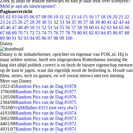
Zoek jij altijd de leukste nieuwtjes en kun je daar leuk over schrijven?
Meld je aan als nieuwsposter!
Paginaoverzicht
01
02
03
04
05
06
07
08
09
10
11
12
13
14
15
16
17
18
19
20
21
22
23
24
25
26
27
28
29
30
31
32
33
34
35
36
37
38
39
40
41
42
43
44
45
46
47
48
49
50
51
52
53
54
55
56
57
58
59
60
61
62
63
64
65
66
67
68
69
70
71
72
73
74
75
76
77
78
79
80
81
82
83
84
85
86
87
88
89
90
91
92
93
94
95
96
97
98
99
100
Danny
Danny is de initiatiefnemer, oprichter en eigenaar van FOK.nl. Hij is
maar zelden serieus, heeft een uitgesproken Rotterdamse mening die
lang niet altijd politiek correct is en bezit de bizarre eigenschap mensen
op de kast te jagen, waar dat eigenlijk nooit de bedoeling is. Houdt van
films, series, tech en gamen, en wil vooral nieuws met een mening.
Meer van Danny
19
22:45
Random Pics van de Dag #1978
37
06/08
Random Pics van de Dag #1977
12
05/08
Random Pics van de Dag #1976
23
04/08
Random Pics van de Dag #1975
7
03/08
VrijMiBabes #315 (not very sfw!)
41
03/08
Random Pics van de Dag #1974
30
02/08
Random Pics van de Dag #1973
44
01/08
Random Pics van de Dag #1972
49
31/07
Random Pics van de Dag #1971