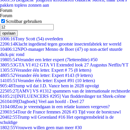
pakken topless zonnen aan
Forum
Forum
Scrollbar gebruiken
opslaan
10
06:16
Tony Scott (54) overleden
22
06:14
Klacht ingediend tegen grootste insectenfabriek ter wereld
104
06:12
NPO-manager Menno de Boer (47) op non-actief stuurde
dick-pic rond
198
05:54
Verander een letter expert (7lettereditie) #50
38
05:53
GTA VI #12 GTA VI Extended look 27 Augustus Netflix/YT
13
05:53
Verander één letter. Expert # 75 (8 letters)
48
05:52
Verander één letter: Expert #143 (9 letters)
141
05:51
Verander één letter: Expert #91 (10 letters)
9
05:48
Trump wil dat J.D. Vance hem in 2028 opvolgt
225
05:27
[AMV] VS #1312 spammers van de internationale rechtsorde
61
05:21
[INFLUENCERS #295] Van flodderslinger tot Shrek-crème
261
04:09
[Dagboek] Veel aan hoofd - Deel 27
31
04:08
Zou je vreemdgaan in een relatie kunnen vergeven?
239
03:54
Tour de France femmes 2026 #3 Tijd voor de borstcrawl
204
02:55
Trump wil Groenland #16 Het opengrensbeleid is de
schuldige
18
02:55
Vrouwen willen geen man meer #30