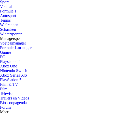
Sport
Voetbal
Formule 1
Autosport
Tennis
Wielrennen
Schaatsen
Wintersporten
Managerspelen
Voetbalmanager
Formule 1-manager
Games
PC
Playstation 4
Xbox One
Nintendo Switch
Xbox Series X|S
PlayStation 5
Film & TV
Film
Televisie
Trailers en Videos
Bioscoopagenda
Forum
Meer