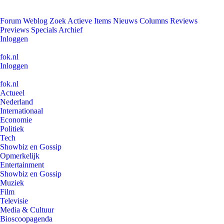
Forum
Weblog
Zoek
Actieve Items
Nieuws
Columns
Reviews
Previews
Specials
Archief
Inloggen
fok.nl
Inloggen
fok.nl
Actueel
Nederland
Internationaal
Economie
Politiek
Tech
Showbiz en Gossip
Opmerkelijk
Entertainment
Showbiz en Gossip
Muziek
Film
Televisie
Media & Cultuur
Bioscoopagenda