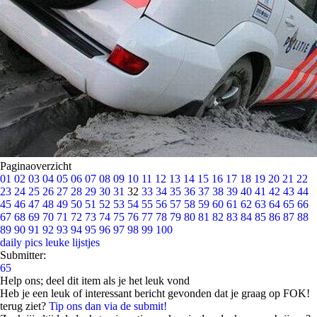
Paginaoverzicht
01
02
03
04
05
06
07
08
09
10
11
12
13
14
15
16
17
18
19
20
21
22
23
24
25
26
27
28
29
30
31
32
33
34
35
36
37
38
39
40
41
42
43
44
45
46
47
48
49
50
51
52
53
54
55
56
57
58
59
60
61
62
63
64
65
66
67
68
69
70
71
72
73
74
75
76
77
78
79
80
81
82
83
84
85
86
87
88
89
90
91
92
93
94
95
96
97
98
99
100
daily pics
leuke lijstjes
Submitter:
65
Help ons; deel dit item als je het leuk vond
Heb je een leuk of interessant bericht gevonden dat je graag op FOK!
terug ziet?
Tip ons dan via de submit!