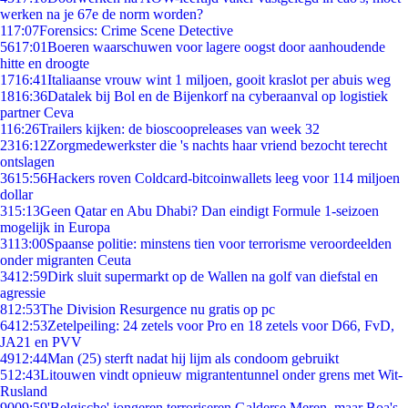
werken na je 67e de norm worden?
1
17:07
Forensics: Crime Scene Detective
56
17:01
Boeren waarschuwen voor lagere oogst door aanhoudende
hitte en droogte
17
16:41
Italiaanse vrouw wint 1 miljoen, gooit kraslot per abuis weg
18
16:36
Datalek bij Bol en de Bijenkorf na cyberaanval op logistiek
partner Ceva
1
16:26
Trailers kijken: de bioscoopreleases van week 32
23
16:12
Zorgmedewerkster die 's nachts haar vriend bezocht terecht
ontslagen
36
15:56
Hackers roven Coldcard-bitcoinwallets leeg voor 114 miljoen
dollar
3
15:13
Geen Qatar en Abu Dhabi? Dan eindigt Formule 1-seizoen
mogelijk in Europa
31
13:00
Spaanse politie: minstens tien voor terrorisme veroordeelden
onder migranten Ceuta
34
12:59
Dirk sluit supermarkt op de Wallen na golf van diefstal en
agressie
8
12:53
The Division Resurgence nu gratis op pc
64
12:53
Zetelpeiling: 24 zetels voor Pro en 18 zetels voor D66, FvD,
JA21 en PVV
49
12:44
Man (25) sterft nadat hij lijm als condoom gebruikt
5
12:43
Litouwen vindt opnieuw migrantentunnel onder grens met Wit-
Rusland
90
09:59
'Belgische' jongeren terroriseren Galderse Meren, maar Boa's