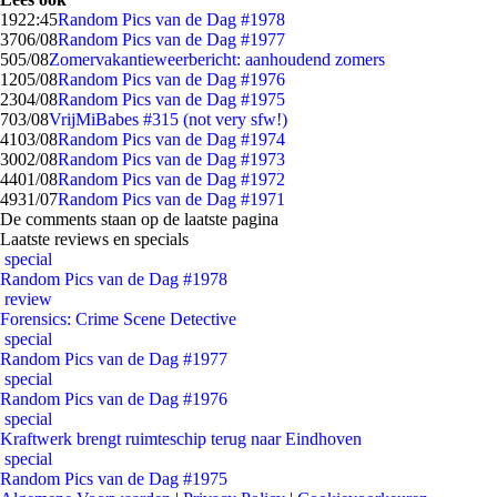
19
22:45
Random Pics van de Dag #1978
37
06/08
Random Pics van de Dag #1977
5
05/08
Zomervakantieweerbericht: aanhoudend zomers
12
05/08
Random Pics van de Dag #1976
23
04/08
Random Pics van de Dag #1975
7
03/08
VrijMiBabes #315 (not very sfw!)
41
03/08
Random Pics van de Dag #1974
30
02/08
Random Pics van de Dag #1973
44
01/08
Random Pics van de Dag #1972
49
31/07
Random Pics van de Dag #1971
De comments staan op de laatste pagina
Laatste reviews en specials
special
Random Pics van de Dag #1978
review
Forensics: Crime Scene Detective
special
Random Pics van de Dag #1977
special
Random Pics van de Dag #1976
special
Kraftwerk brengt ruimteschip terug naar Eindhoven
special
Random Pics van de Dag #1975