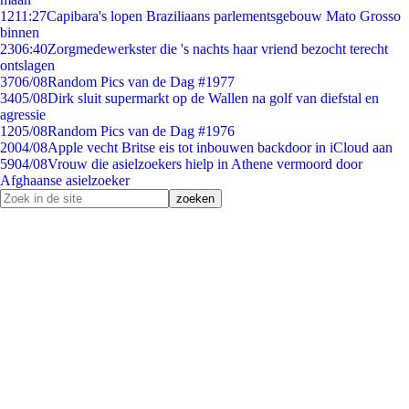
12
11:27
Capibara's lopen Braziliaans parlementsgebouw Mato Grosso
binnen
23
06:40
Zorgmedewerkster die 's nachts haar vriend bezocht terecht
ontslagen
37
06/08
Random Pics van de Dag #1977
34
05/08
Dirk sluit supermarkt op de Wallen na golf van diefstal en
agressie
12
05/08
Random Pics van de Dag #1976
20
04/08
Apple vecht Britse eis tot inbouwen backdoor in iCloud aan
59
04/08
Vrouw die asielzoekers hielp in Athene vermoord door
Afghaanse asielzoeker