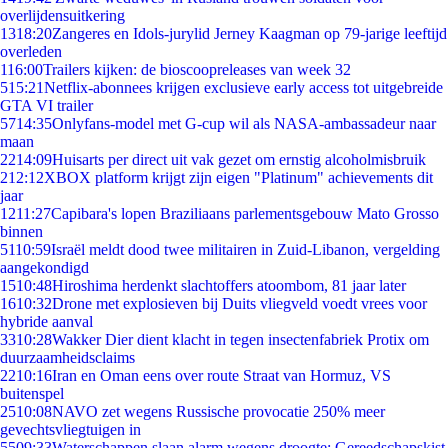
overlijdensuitkering
13
18:20
Zangeres en Idols-jurylid Jerney Kaagman op 79-jarige leeftijd
overleden
1
16:00
Trailers kijken: de bioscoopreleases van week 32
5
15:21
Netflix-abonnees krijgen exclusieve early access tot uitgebreide
GTA VI trailer
57
14:35
Onlyfans-model met G-cup wil als NASA-ambassadeur naar
maan
22
14:09
Huisarts per direct uit vak gezet om ernstig alcoholmisbruik
2
12:12
XBOX platform krijgt zijn eigen "Platinum" achievements dit
jaar
12
11:27
Capibara's lopen Braziliaans parlementsgebouw Mato Grosso
binnen
51
10:59
Israël meldt dood twee militairen in Zuid-Libanon, vergelding
aangekondigd
15
10:48
Hiroshima herdenkt slachtoffers atoombom, 81 jaar later
16
10:32
Drone met explosieven bij Duits vliegveld voedt vrees voor
hybride aanval
33
10:28
Wakker Dier dient klacht in tegen insectenfabriek Protix om
duurzaamheidsclaims
22
10:16
Iran en Oman eens over route Straat van Hormuz, VS
buitenspel
25
10:08
NAVO zet wegens Russische provocatie 250% meer
gevechtsvliegtuigen in
55
09:33
Waterschappen slaan alarm wegens droogte: Gereedschapskist