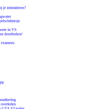
ij je intimideren?
agwater
pelschilmesje
oorte in VS
pen doorbreken'
e examens
app
suitkering
d overleden
e GTA VI trailer