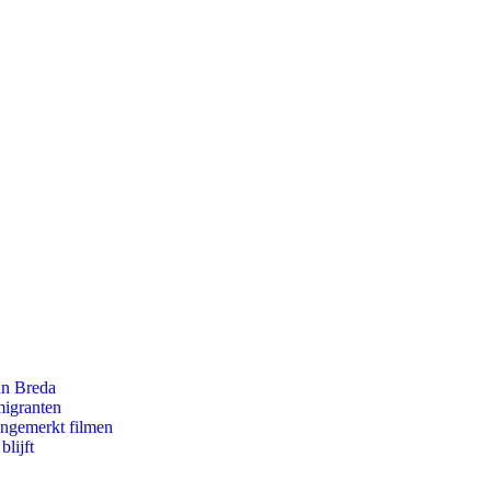
an Breda
migranten
ongemerkt filmen
lijft