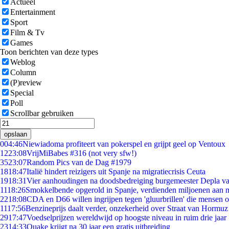
Actueel
Entertainment
Sport
Film & Tv
Games
Toon berichten van deze types
Weblog
Column
(P)review
Special
Poll
Scrollbar gebruiken
opslaan
0
04:46
Niewiadoma profiteert van pokerspel en grijpt geel op Ventoux
12
23:08
VrijMiBabes #316 (not very sfw!)
35
23:07
Random Pics van de Dag #1979
18
18:47
Italië hindert reizigers uit Spanje na migratiecrisis Ceuta
19
18:31
Vier aanhoudingen na doodsbedreiging burgemeester Depla v
11
18:26
Smokkelbende opgerold in Spanje, verdienden miljoenen aan 
22
18:08
CDA en D66 willen ingrijpen tegen 'gluurbrillen' die mensen 
11
17:56
Benzineprijs daalt verder, onzekerheid over Straat van Hormuz b
29
17:47
Voedselprijzen wereldwijd op hoogste niveau in ruim drie jaar
23
14:33
Quake krijgt na 30 jaar een gratis uitbreiding