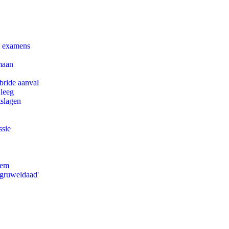
e examens
maan
bride aanval
 leeg
tslagen
ssie
eem
'gruweldaad'