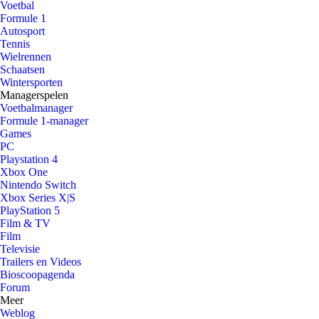
Voetbal
Formule 1
Autosport
Tennis
Wielrennen
Schaatsen
Wintersporten
Managerspelen
Voetbalmanager
Formule 1-manager
Games
PC
Playstation 4
Xbox One
Nintendo Switch
Xbox Series X|S
PlayStation 5
Film & TV
Film
Televisie
Trailers en Videos
Bioscoopagenda
Forum
Meer
Weblog