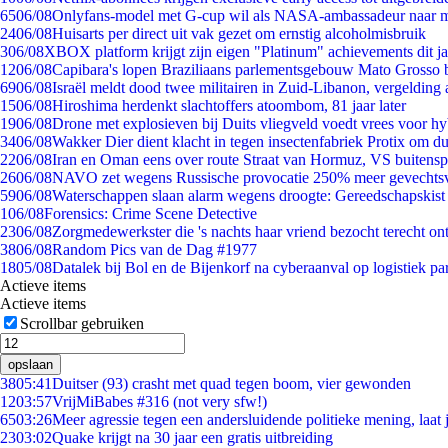
65
06/08
Onlyfans-model met G-cup wil als NASA-ambassadeur naar 
24
06/08
Huisarts per direct uit vak gezet om ernstig alcoholmisbruik
3
06/08
XBOX platform krijgt zijn eigen "Platinum" achievements dit ja
12
06/08
Capibara's lopen Braziliaans parlementsgebouw Mato Grosso 
69
06/08
Israël meldt dood twee militairen in Zuid-Libanon, vergeldin
15
06/08
Hiroshima herdenkt slachtoffers atoombom, 81 jaar later
19
06/08
Drone met explosieven bij Duits vliegveld voedt vrees voor hy
34
06/08
Wakker Dier dient klacht in tegen insectenfabriek Protix om 
22
06/08
Iran en Oman eens over route Straat van Hormuz, VS buitensp
26
06/08
NAVO zet wegens Russische provocatie 250% meer gevechtsvl
59
06/08
Waterschappen slaan alarm wegens droogte: Gereedschapskist
1
06/08
Forensics: Crime Scene Detective
23
06/08
Zorgmedewerkster die 's nachts haar vriend bezocht terecht on
38
06/08
Random Pics van de Dag #1977
18
05/08
Datalek bij Bol en de Bijenkorf na cyberaanval op logistiek pa
Actieve items
Actieve items
Scrollbar gebruiken
opslaan
38
05:41
Duitser (93) crasht met quad tegen boom, vier gewonden
12
03:57
VrijMiBabes #316 (not very sfw!)
65
03:26
Meer agressie tegen een andersluidende politieke mening, laat j
23
03:02
Quake krijgt na 30 jaar een gratis uitbreiding