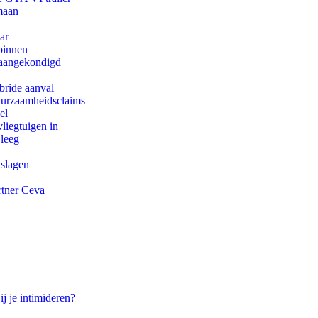
maan
ar
binnen
g aangekondigd
bride aanval
duurzaamheidsclaims
el
iegtuigen in
 leeg
tslagen
rtner Ceva
ij je intimideren?