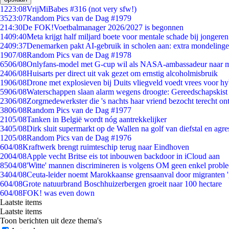
12
23:08
VrijMiBabes #316 (not very sfw!)
35
23:07
Random Pics van de Dag #1979
2
14:30
De FOK!Voetbalmanager 2026/2027 is begonnen
14
09:40
Meta krijgt half miljard boete voor mentale schade bij jongeren
24
09:37
Denemarken pakt AI-gebruik in scholen aan: extra mondeling
19
07/08
Random Pics van de Dag #1978
65
06/08
Onlyfans-model met G-cup wil als NASA-ambassadeur naar 
24
06/08
Huisarts per direct uit vak gezet om ernstig alcoholmisbruik
19
06/08
Drone met explosieven bij Duits vliegveld voedt vrees voor hy
59
06/08
Waterschappen slaan alarm wegens droogte: Gereedschapskist
23
06/08
Zorgmedewerkster die 's nachts haar vriend bezocht terecht on
38
06/08
Random Pics van de Dag #1977
21
05/08
Tanken in België wordt nóg aantrekkelijker
34
05/08
Dirk sluit supermarkt op de Wallen na golf van diefstal en agre
12
05/08
Random Pics van de Dag #1976
6
04/08
Kraftwerk brengt ruimteschip terug naar Eindhoven
20
04/08
Apple vecht Britse eis tot inbouwen backdoor in iCloud aan
85
04/08
'Witte' mannen discrimineren is volgens OM geen enkel probl
34
04/08
Ceuta-leider noemt Marokkaanse grensaanval door migranten 
6
04/08
Grote natuurbrand Boschhuizerbergen groeit naar 100 hectare
6
04/08
FOK! was even down
Laatste items
Laatste items
Toon berichten uit deze thema's