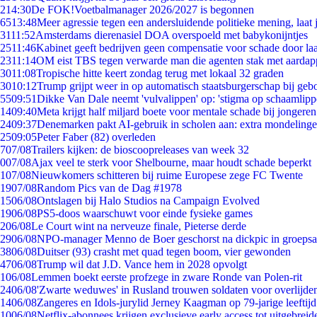
2
14:30
De FOK!Voetbalmanager 2026/2027 is begonnen
65
13:48
Meer agressie tegen een andersluidende politieke mening, laat j
31
11:52
Amsterdams dierenasiel DOA overspoeld met babykonijntjes
25
11:46
Kabinet geeft bedrijven geen compensatie voor schade door la
23
11:14
OM eist TBS tegen verwarde man die agenten stak met aardap
30
11:08
Tropische hitte keert zondag terug met lokaal 32 graden
30
10:12
Trump grijpt weer in op automatisch staatsburgerschap bij geb
55
09:51
Dikke Van Dale neemt 'vulvalippen' op: 'stigma op schaamlip
14
09:40
Meta krijgt half miljard boete voor mentale schade bij jongeren
24
09:37
Denemarken pakt AI-gebruik in scholen aan: extra mondeling
25
09:05
Peter Faber (82) overleden
7
07/08
Trailers kijken: de bioscoopreleases van week 32
0
07/08
Ajax veel te sterk voor Shelbourne, maar houdt schade beperkt
1
07/08
Nieuwkomers schitteren bij ruime Europese zege FC Twente
19
07/08
Random Pics van de Dag #1978
15
06/08
Ontslagen bij Halo Studios na Campaign Evolved
19
06/08
PS5-doos waarschuwt voor einde fysieke games
2
06/08
Le Court wint na nerveuze finale, Pieterse derde
29
06/08
NPO-manager Menno de Boer geschorst na dickpic in groeps
38
06/08
Duitser (93) crasht met quad tegen boom, vier gewonden
47
06/08
Trump wil dat J.D. Vance hem in 2028 opvolgt
1
06/08
Lemmen boekt eerste profzege in zware Ronde van Polen-rit
24
06/08
'Zwarte weduwes' in Rusland trouwen soldaten voor overlijden
14
06/08
Zangeres en Idols-jurylid Jerney Kaagman op 79-jarige leeftij
10
06/08
Netflix-abonnees krijgen exclusieve early access tot uitgebreid