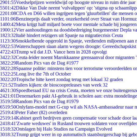
29
01:55
Voedselprijzen wereldwijd op hoogste niveau in ruim drie jaar
55
01:42
Dikke Van Dale neemt 'vulvalippen' op: 'stigma op schaamlip
22
01:08
CDA en D66 willen ingrijpen tegen 'gluurbrillen' die mensen 
11
01:06
Benzineprijs daalt verder, onzekerheid over Straat van Hormuz 
14
00:42
Meta krijgt half miljard boete voor mentale schade bij jongeren
19
00:12
Vier aanhoudingen na doodsbedreiging burgemeester Depla v
18
23:32
Italië hindert reizigers uit Spanje na migratiecrisis Ceuta
11
23:30
Smokkelbende opgerold in Spanje, verdienden miljoenen aan 
59
22:53
Waterschappen slaan alarm wegens droogte: Gereedschapskist
47
22:43
Trump wil dat J.D. Vance hem in 2028 opvolgt
34
22:32
Ceuta-leider noemt Marokkaanse grensaanval door migranten 
38
22:29
Random Pics van de Dag #1977
38
22:28
Spaanse politie: minstens tien voor terrorisme veroordeelden 
15
22:25
Long live the 7th of October
30
22:20
Tropische hitte keert zondag terug met lokaal 32 graden
7
21:52
Trailers kijken: de bioscoopreleases van week 32
46
21:30
Spoedberaad EU na crisis Ceuta, moeten we onze buitengrenz
24
21:01
Denemarken pakt AI-gebruik in scholen aan: extra mondeling
35
19:58
Random Pics van de Dag #1979
65
19:50
Onlyfans-model met G-cup wil als NASA-ambassadeur naar 
25
19:43
Peter Faber (82) overleden
25
19:14
Kabinet geeft bedrijven geen compensatie voor schade door la
24
18:41
'Zwarte weduwes' in Rusland trouwen soldaten voor overlijden
15
18:32
Ontslagen bij Halo Studios na Campaign Evolved
30
18:32
Trump grijpt weer in op automatisch staatsburgerschap bij geb