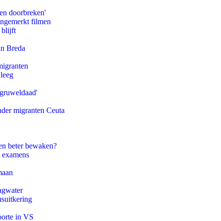
pen doorbreken'
ongemerkt filmen
blijft
an Breda
migranten
 leeg
'gruweldaad'
onder migranten Ceuta
en beter bewaken?
e examens
maan
agwater
suitkering
oorte in VS