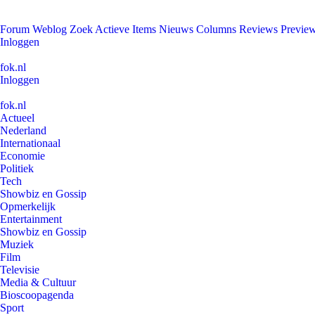
Forum
Weblog
Zoek
Actieve Items
Nieuws
Columns
Reviews
Previe
Inloggen
fok.nl
Inloggen
fok.nl
Actueel
Nederland
Internationaal
Economie
Politiek
Tech
Showbiz en Gossip
Opmerkelijk
Entertainment
Showbiz en Gossip
Muziek
Film
Televisie
Media & Cultuur
Bioscoopagenda
Sport