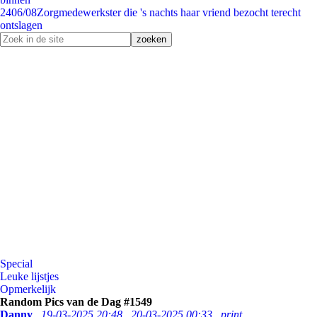
24
06/08
Zorgmedewerkster die 's nachts haar vriend bezocht terecht
ontslagen
Special
Leuke lijstjes
Opmerkelijk
Random Pics van de Dag #1549
Danny
19-03-2025 20:48
20-03-2025 00:33
print