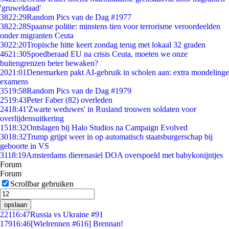
'gruweldaad'
38
22:29
Random Pics van de Dag #1977
38
22:28
Spaanse politie: minstens tien voor terrorisme veroordeelden
onder migranten Ceuta
30
22:20
Tropische hitte keert zondag terug met lokaal 32 graden
46
21:30
Spoedberaad EU na crisis Ceuta, moeten we onze
buitengrenzen beter bewaken?
20
21:01
Denemarken pakt AI-gebruik in scholen aan: extra mondelinge
examens
35
19:58
Random Pics van de Dag #1979
25
19:43
Peter Faber (82) overleden
24
18:41
'Zwarte weduwes' in Rusland trouwen soldaten voor
overlijdensuitkering
15
18:32
Ontslagen bij Halo Studios na Campaign Evolved
30
18:32
Trump grijpt weer in op automatisch staatsburgerschap bij
geboorte in VS
31
18:19
Amsterdams dierenasiel DOA overspoeld met babykonijntjes
Forum
Forum
Scrollbar gebruiken
opslaan
221
16:47
Russia vs Ukraine #91
179
16:46
[Wielrennen #616] Brennan!