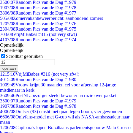
35
00:07
Random Pics van de Dag #1979
19
07/08
Random Pics van de Dag #1978
38
06/08
Random Pics van de Dag #1977
5
05/08
Zomervakantieweerbericht: aanhoudend zomers
12
05/08
Random Pics van de Dag #1976
23
04/08
Random Pics van de Dag #1975
7
03/08
VrijMiBabes #315 (not very sfw!)
41
03/08
Random Pics van de Dag #1974
Opmerkelijk
Opmerkelijk
Scrollbar gebruiken
opslaan
12
15:10
VrijMiBabes #316 (not very sfw!)
40
15:09
Random Pics van de Dag #1980
10
09:49
Vrouw krijgt 30 maanden cel voor afpersing 12-jarige
misdienaar in kerk
36
09:46
PostNL-bezorger steekt bewoner na ruzie over pakket
35
00:07
Random Pics van de Dag #1979
19
07/08
Random Pics van de Dag #1978
40
06/08
Duitser (93) crasht met quad tegen boom, vier gewonden
66
06/08
Onlyfans-model met G-cup wil als NASA-ambassadeur naar
maan
12
06/08
Capibara's lopen Braziliaans parlementsgebouw Mato Grosso
binnen