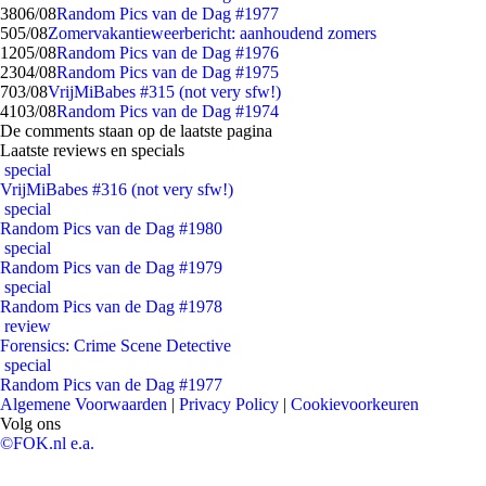
38
06/08
Random Pics van de Dag #1977
5
05/08
Zomervakantieweerbericht: aanhoudend zomers
12
05/08
Random Pics van de Dag #1976
23
04/08
Random Pics van de Dag #1975
7
03/08
VrijMiBabes #315 (not very sfw!)
41
03/08
Random Pics van de Dag #1974
De comments staan op de laatste pagina
Laatste reviews en specials
special
VrijMiBabes #316 (not very sfw!)
special
Random Pics van de Dag #1980
special
Random Pics van de Dag #1979
special
Random Pics van de Dag #1978
review
Forensics: Crime Scene Detective
special
Random Pics van de Dag #1977
Algemene Voorwaarden
|
Privacy Policy
|
Cookievoorkeuren
Volg ons
©FOK.nl e.a.