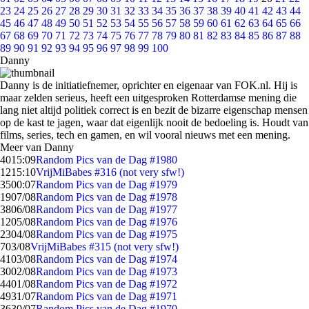
23
24
25
26
27
28
29
30
31
32
33
34
35
36
37
38
39
40
41
42
43
44
45
46
47
48
49
50
51
52
53
54
55
56
57
58
59
60
61
62
63
64
65
66
67
68
69
70
71
72
73
74
75
76
77
78
79
80
81
82
83
84
85
86
87
88
89
90
91
92
93
94
95
96
97
98
99
100
Danny
Danny is de initiatiefnemer, oprichter en eigenaar van FOK.nl. Hij is
maar zelden serieus, heeft een uitgesproken Rotterdamse mening die
lang niet altijd politiek correct is en bezit de bizarre eigenschap mensen
op de kast te jagen, waar dat eigenlijk nooit de bedoeling is. Houdt van
films, series, tech en gamen, en wil vooral nieuws met een mening.
Meer van Danny
40
15:09
Random Pics van de Dag #1980
12
15:10
VrijMiBabes #316 (not very sfw!)
35
00:07
Random Pics van de Dag #1979
19
07/08
Random Pics van de Dag #1978
38
06/08
Random Pics van de Dag #1977
12
05/08
Random Pics van de Dag #1976
23
04/08
Random Pics van de Dag #1975
7
03/08
VrijMiBabes #315 (not very sfw!)
41
03/08
Random Pics van de Dag #1974
30
02/08
Random Pics van de Dag #1973
44
01/08
Random Pics van de Dag #1972
49
31/07
Random Pics van de Dag #1971
36
30/07
Random Pics van de Dag #1970