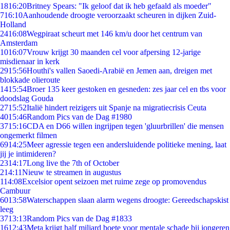
18
16:20
Britney Spears: "Ik geloof dat ik heb gefaald als moeder"
7
16:10
Aanhoudende droogte veroorzaakt scheuren in dijken Zuid-
Holland
24
16:08
Wegpiraat scheurt met 146 km/u door het centrum van
Amsterdam
10
16:07
Vrouw krijgt 30 maanden cel voor afpersing 12-jarige
misdienaar in kerk
29
15:56
Houthi's vallen Saoedi-Arabië en Jemen aan, dreigen met
blokkade olieroute
14
15:54
Broer 135 keer gestoken en gesneden: zes jaar cel en tbs voor
doodslag Gouda
27
15:52
Italië hindert reizigers uit Spanje na migratiecrisis Ceuta
40
15:46
Random Pics van de Dag #1980
37
15:16
CDA en D66 willen ingrijpen tegen 'gluurbrillen' die mensen
ongemerkt filmen
69
14:25
Meer agressie tegen een andersluidende politieke mening, laat
jij je intimideren?
23
14:17
Long live the 7th of October
2
14:11
Nieuw te streamen in augustus
1
14:08
Excelsior opent seizoen met ruime zege op promovendus
Cambuur
60
13:58
Waterschappen slaan alarm wegens droogte: Gereedschapskist
leeg
37
13:13
Random Pics van de Dag #1833
16
12:43
Meta krijgt half miljard boete voor mentale schade bij jongeren