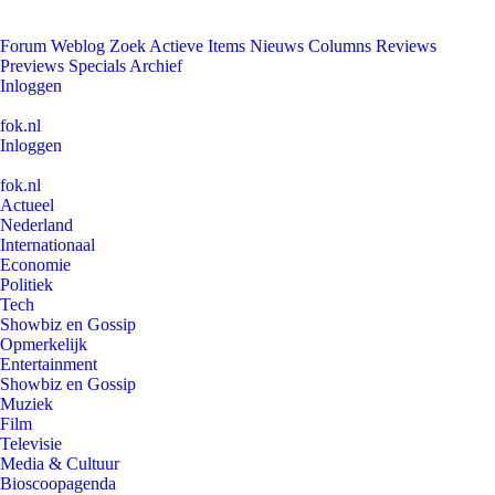
Forum
Weblog
Zoek
Actieve Items
Nieuws
Columns
Reviews
Previews
Specials
Archief
Inloggen
fok.nl
Inloggen
fok.nl
Actueel
Nederland
Internationaal
Economie
Politiek
Tech
Showbiz en Gossip
Opmerkelijk
Entertainment
Showbiz en Gossip
Muziek
Film
Televisie
Media & Cultuur
Bioscoopagenda