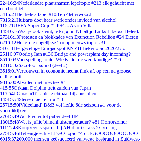
224
16:24
Nederlandse plaatsnamen lepeltopic #213 elk gehucht met
een bord telt
34
16:23
Het hele alfabet #108 en 4letterwoord
78
16:21
Huisarts doet haar werk onder invloed van alcohol
1
16:21
UEFA Super Cup #1 PSG - Aston Villa
145
16:16
Wat je ook stemt, je krijgt in NL altijd Links Liberaal Beleid.
273
16:13
Protesten en blokkades van Extinction Rebellion #24 Eieren
62
16:12
Het grote dagelijkse Trump nieuws topic #31
5
16:11
Het gezellige Eurojackpot KNVB Bekertopic 2026/27 #1
251
16:07
Oorlog Iran #136 Bridge and powerplant day incoming?
85
16:03
Voorspellingstopic: Wie is hier de weerkundige? #16
121
16:02
Saxofoon sound (deel 2)
35
16:01
Vertrouwen in economie neemt flink af, op een na grootse
daling ooit
98
16:00
Afvallen met injecties #4
4
15:55
Orkaan Dolphin treft zuiden van Japan
1
15:54
LG nas n1t1 - niet zichtbaar bij aansluiten
145
15:54
Sterren toen en nu #11
257
15:50
[Videoland] B&B vol liefde 6de seizoen #1 voor de
vooruitkijkers
276
15:49
Van kleuter tot puber deel 184
180
15:48
Wat is jullie binnenhuistemperatuur? #81 Horrorzomer
111
15:48
Koopzegels sparen bij AH duurt straks 2x zo lang
275
15:46
Het enige echte LEGO-topic #45 LEGOOOOOOOOOOO
60
15:37
200.000 mensen geëvacueerd vanwege bosbrand in Zuidwest-