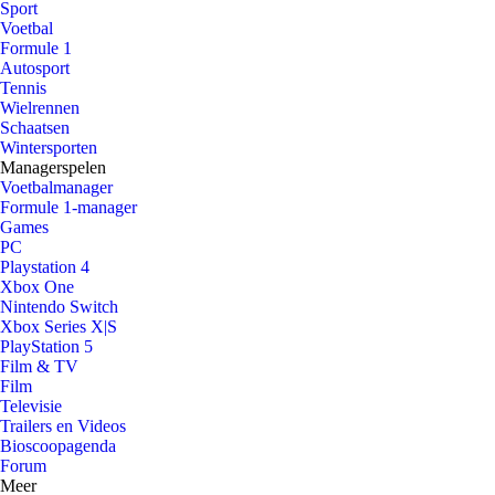
Sport
Voetbal
Formule 1
Autosport
Tennis
Wielrennen
Schaatsen
Wintersporten
Managerspelen
Voetbalmanager
Formule 1-manager
Games
PC
Playstation 4
Xbox One
Nintendo Switch
Xbox Series X|S
PlayStation 5
Film & TV
Film
Televisie
Trailers en Videos
Bioscoopagenda
Forum
Meer