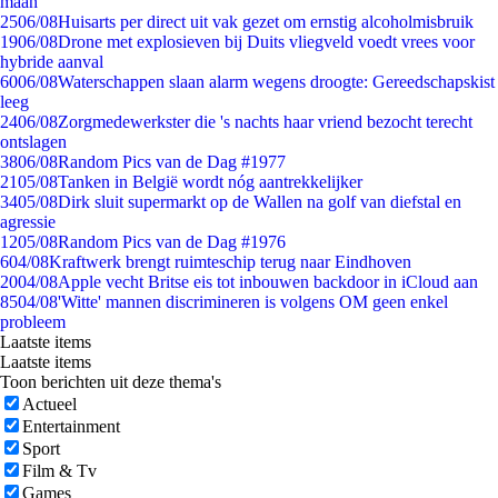
maan
25
06/08
Huisarts per direct uit vak gezet om ernstig alcoholmisbruik
19
06/08
Drone met explosieven bij Duits vliegveld voedt vrees voor
hybride aanval
60
06/08
Waterschappen slaan alarm wegens droogte: Gereedschapskist
leeg
24
06/08
Zorgmedewerkster die 's nachts haar vriend bezocht terecht
ontslagen
38
06/08
Random Pics van de Dag #1977
21
05/08
Tanken in België wordt nóg aantrekkelijker
34
05/08
Dirk sluit supermarkt op de Wallen na golf van diefstal en
agressie
12
05/08
Random Pics van de Dag #1976
6
04/08
Kraftwerk brengt ruimteschip terug naar Eindhoven
20
04/08
Apple vecht Britse eis tot inbouwen backdoor in iCloud aan
85
04/08
'Witte' mannen discrimineren is volgens OM geen enkel
probleem
Laatste items
Laatste items
Toon berichten uit deze thema's
Actueel
Entertainment
Sport
Film & Tv
Games