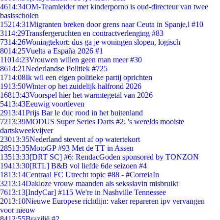
46
14:34
OM-Teamleider met kinderporno is oud-directeur van twee
basisscholen
152
14:31
Migranten breken door grens naar Ceuta in Spanje,l #10
31
14:29
Transfergeruchten en contractverlenging #83
73
14:26
Woningtekort: dus ga je woningen slopen, logisch
80
14:25
Vuelta a España 2026 #1
110
14:23
Vrouwen willen geen man meer #30
86
14:21
Nederlandse Politiek #725
17
14:08
Ik wil een eigen politieke partij oprichten
19
13:50
Winter op het zuidelijk halfrond 2026
168
13:43
Voorspel hier het warmtegetal van 2026
54
13:43
Eeuwig voortleven
29
13:41
Prijs Bar le duc rood in het buitenland
72
13:39
MODUS Super Series Darts #2: 's werelds mooiste
dartskweekvijver
230
13:35
Nederland stevent af op watertekort
285
13:35
MotoGP #93 Met de TT in Assen
135
13:33
[DRT SC] #6: RendacGoden sponsored by TONZON
194
13:30
[RTL] B&B vol liefde 6de seizoen #4
18
13:14
Centraal FC Utrecht topic #88 - #CorreiaIn
32
13:14
Dakloze vrouw maanden als seksslavin misbruikt
76
13:13
[IndyCar] #115 We're in Nashville Tennessee
20
13:10
Nieuwe Europese richtlijn: vaker repareren ipv vervangen
voor nieuw
84
12:55
Brazilië #2