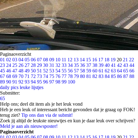
Paginaoverzicht
01
02
03
04
05
06
07
08
09
10
11
12
13
14
15
16
17
18
19
20
21
22
23
24
25
26
27
28
29
30
31
32
33
34
35
36
37
38
39
40
41
42
43
44
45
46
47
48
49
50
51
52
53
54
55
56
57
58
59
60
61
62
63
64
65
66
67
68
69
70
71
72
73
74
75
76
77
78
79
80
81
82
83
84
85
86
87
88
89
90
91
92
93
94
95
96
97
98
99
100
daily pics
leuke lijstjes
Submitter:
65
Help ons; deel dit item als je het leuk vond
Heb je een leuk of interessant bericht gevonden dat je graag op FOK!
terug ziet?
Tip ons dan via de submit!
Zoek jij altijd de leukste nieuwtjes en kun je daar leuk over schrijven?
Meld je aan als nieuwsposter!
Paginaoverzicht
01
02
03
04
05
06
07
08
09
10
11
12
13
14
15
16
17
18
19
20
21
22