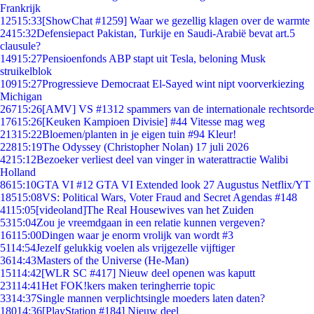
Frankrijk
125
15:33
[ShowChat #1259] Waar we gezellig klagen over de warmte
24
15:32
Defensiepact Pakistan, Turkije en Saudi-Arabië bevat art.5
clausule?
149
15:27
Pensioenfonds ABP stapt uit Tesla, beloning Musk
struikelblok
109
15:27
Progressieve Democraat El-Sayed wint nipt voorverkiezing
Michigan
267
15:26
[AMV] VS #1312 spammers van de internationale rechtsorde
176
15:26
[Keuken Kampioen Divisie] #44 Vitesse mag weg
213
15:22
Bloemen/planten in je eigen tuin #94 Kleur!
228
15:19
The Odyssey (Christopher Nolan) 17 juli 2026
42
15:12
Bezoeker verliest deel van vinger in waterattractie Walibi
Holland
86
15:10
GTA VI #12 GTA VI Extended look 27 Augustus Netflix/YT
185
15:08
VS: Political Wars, Voter Fraud and Secret Agendas #148
41
15:05
[videoland]The Real Housewives van het Zuiden
53
15:04
Zou je vreemdgaan in een relatie kunnen vergeven?
161
15:00
Dingen waar je enorm vrolijk van wordt #3
51
14:54
Jezelf gelukkig voelen als vrijgezelle vijftiger
36
14:43
Masters of the Universe (He-Man)
151
14:42
[WLR SC #417] Nieuw deel openen was kaputt
231
14:41
Het FOK!kers maken teringherrie topic
33
14:37
Single mannen verplichtsingle moeders laten daten?
180
14:36
[PlayStation #184] Nieuw deel