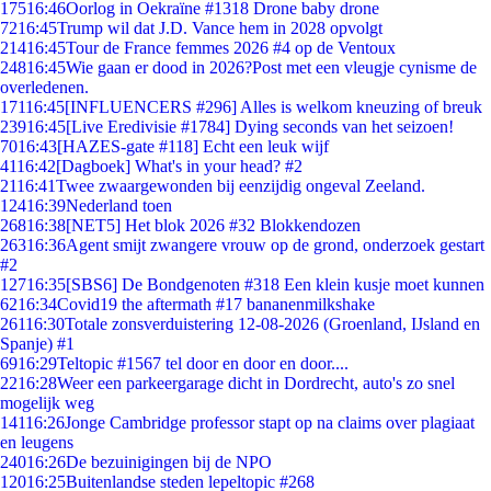
175
16:46
Oorlog in Oekraïne #1318 Drone baby drone
72
16:45
Trump wil dat J.D. Vance hem in 2028 opvolgt
214
16:45
Tour de France femmes 2026 #4 op de Ventoux
248
16:45
Wie gaan er dood in 2026?Post met een vleugje cynisme de
overledenen.
171
16:45
[INFLUENCERS #296] Alles is welkom kneuzing of breuk
239
16:45
[Live Eredivisie #1784] Dying seconds van het seizoen!
70
16:43
[HAZES-gate #118] Echt een leuk wijf
41
16:42
[Dagboek] What's in your head? #2
21
16:41
Twee zwaargewonden bij eenzijdig ongeval Zeeland.
124
16:39
Nederland toen
268
16:38
[NET5] Het blok 2026 #32 Blokkendozen
263
16:36
Agent smijt zwangere vrouw op de grond, onderzoek gestart
#2
127
16:35
[SBS6] De Bondgenoten #318 Een klein kusje moet kunnen
62
16:34
Covid19 the aftermath #17 bananenmilkshake
261
16:30
Totale zonsverduistering 12-08-2026 (Groenland, IJsland en
Spanje) #1
69
16:29
Teltopic #1567 tel door en door en door....
22
16:28
Weer een parkeergarage dicht in Dordrecht, auto's zo snel
mogelijk weg
141
16:26
Jonge Cambridge professor stapt op na claims over plagiaat
en leugens
240
16:26
De bezuinigingen bij de NPO
120
16:25
Buitenlandse steden lepeltopic #268