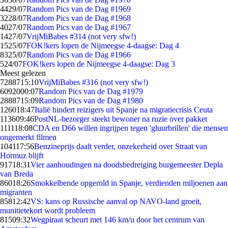
44
29/07
Random Pics van de Dag #1969
32
28/07
Random Pics van de Dag #1968
40
27/07
Random Pics van de Dag #1967
14
27/07
VrijMiBabes #314 (not very sfw!)
15
25/07
FOK!kers lopen de Nijmeegse 4-daagse: Dag 4
83
25/07
Random Pics van de Dag #1966
5
24/07
FOK!kers lopen de Nijmeegse 4-daagse: Dag 3
Meest gelezen
72887
15:10
VrijMiBabes #316 (not very sfw!)
60920
00:07
Random Pics van de Dag #1979
28887
15:09
Random Pics van de Dag #1980
1260
18:47
Italië hindert reizigers uit Spanje na migratiecrisis Ceuta
1136
09:46
PostNL-bezorger steekt bewoner na ruzie over pakket
1111
18:08
CDA en D66 willen ingrijpen tegen 'gluurbrillen' die mensen
ongemerkt filmen
1041
17:56
Benzineprijs daalt verder, onzekerheid over Straat van
Hormuz blijft
917
18:31
Vier aanhoudingen na doodsbedreiging burgemeester Depla
van Breda
860
18:26
Smokkelbende opgerold in Spanje, verdienden miljoenen aan
migranten
858
12:42
VS: kans op Russische aanval op NAVO-land groeit,
munitietekort wordt probleem
815
09:32
Wegpiraat scheurt met 146 km/u door het centrum van