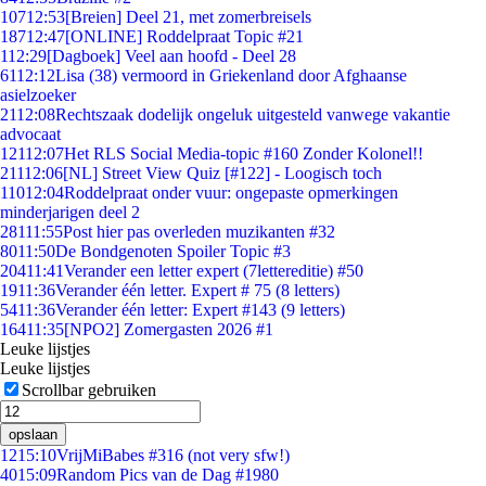
107
12:53
[Breien] Deel 21, met zomerbreisels
187
12:47
[ONLINE] Roddelpraat Topic #21
1
12:29
[Dagboek] Veel aan hoofd - Deel 28
61
12:12
Lisa (38) vermoord in Griekenland door Afghaanse
asielzoeker
21
12:08
Rechtszaak dodelijk ongeluk uitgesteld vanwege vakantie
advocaat
121
12:07
Het RLS Social Media-topic #160 Zonder Kolonel!!
211
12:06
[NL] Street View Quiz [#122] - Loogisch toch
110
12:04
Roddelpraat onder vuur: ongepaste opmerkingen
minderjarigen deel 2
281
11:55
Post hier pas overleden muzikanten #32
80
11:50
De Bondgenoten Spoiler Topic #3
204
11:41
Verander een letter expert (7lettereditie) #50
19
11:36
Verander één letter. Expert # 75 (8 letters)
54
11:36
Verander één letter: Expert #143 (9 letters)
164
11:35
[NPO2] Zomergasten 2026 #1
Leuke lijstjes
Leuke lijstjes
Scrollbar gebruiken
opslaan
12
15:10
VrijMiBabes #316 (not very sfw!)
40
15:09
Random Pics van de Dag #1980