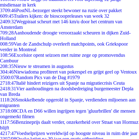
misdienaar in kerk
37
09:46
PostNL-bezorger steekt bewoner na ruzie over pakket
6
09:45
Trailers kijken: de bioscoopreleases van week 32
24
09:32
Wegpiraat scheurt met 146 km/u door het centrum van
Amsterdam
7
09:28
Aanhoudende droogte veroorzaakt scheuren in dijken Zuid-
Holland
0
08:59
Van de Zandschulp overleeft matchpoints, ook Griekspoor
verder in Montreal
1
08:56
Excelsior opent seizoen met ruime zege op promovendus
Cambuur
2
08:35
Nieuw te streamen in augustus
3
04:46
Niewiadoma profiteert van pokerspel en grijpt geel op Ventoux
35
00:07
Random Pics van de Dag #1979
27
18:47
Italië hindert reizigers uit Spanje na migratiecrisis Ceuta
24
18:31
Vier aanhoudingen na doodsbedreiging burgemeester Depla
van Breda
11
18:26
Smokkelbende opgerold in Spanje, verdienden miljoenen aan
migranten
37
18:08
CDA en D66 willen ingrijpen tegen 'gluurbrillen' die mensen
ongemerkt filmen
11
17:56
Benzineprijs daalt verder, onzekerheid over Straat van Hormuz
blijft
42
17:47
Voedselprijzen wereldwijd op hoogste niveau in ruim drie jaar
23
07/08
Quake krijgt na 30 jaar een gratis uitbreiding