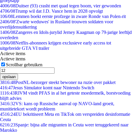
groepsapp
40
06/08
Duitser (93) crasht met quad tegen boom, vier gewonden
47
06/08
Trump wil dat J.D. Vance hem in 2028 opvolgt
1
06/08
Lemmen boekt eerste profzege in zware Ronde van Polen-rit
24
06/08
'Zwarte weduwes' in Rusland trouwen soldaten voor
overlijdensuitkering
14
06/08
Zangeres en Idols-jurylid Jerney Kaagman op 79-jarige leeftijd
overleden
10
06/08
Netflix-abonnees krijgen exclusieve early access tot
uitgebreide GTA VI trailer
Actieve items
Actieve items
Scrollbar gebruiken
opslaan
38
16:48
PostNL-bezorger steekt bewoner na ruzie over pakket
4
16:47
Jesus Simulator komt naar Nintendo Switch
11
16:43
RIVM vindt PFAS in al het geteste moedermelk, borstvoeding
blijft advies
34
16:32
VS: kans op Russische aanval op NAVO-land groeit,
munitietekort wordt probleem
45
16:24
EU bekritiseert Meta en TikTok om verspreiden desinformatie
Ceuta
62
16:23
Spanje: bijna alle migranten in Ceuta weer teruggekeerd naar
Marokko