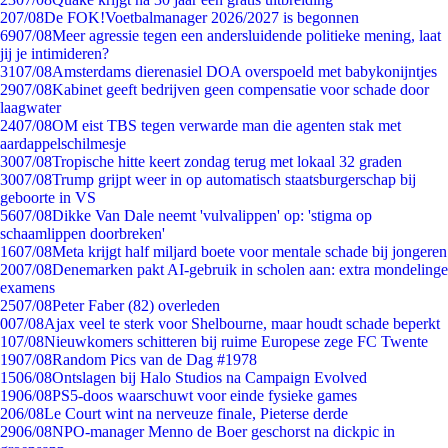
2
07/08
De FOK!Voetbalmanager 2026/2027 is begonnen
69
07/08
Meer agressie tegen een andersluidende politieke mening, laat
jij je intimideren?
31
07/08
Amsterdams dierenasiel DOA overspoeld met babykonijntjes
29
07/08
Kabinet geeft bedrijven geen compensatie voor schade door
laagwater
24
07/08
OM eist TBS tegen verwarde man die agenten stak met
aardappelschilmesje
30
07/08
Tropische hitte keert zondag terug met lokaal 32 graden
30
07/08
Trump grijpt weer in op automatisch staatsburgerschap bij
geboorte in VS
56
07/08
Dikke Van Dale neemt 'vulvalippen' op: 'stigma op
schaamlippen doorbreken'
16
07/08
Meta krijgt half miljard boete voor mentale schade bij jongeren
20
07/08
Denemarken pakt AI-gebruik in scholen aan: extra mondelinge
examens
25
07/08
Peter Faber (82) overleden
0
07/08
Ajax veel te sterk voor Shelbourne, maar houdt schade beperkt
1
07/08
Nieuwkomers schitteren bij ruime Europese zege FC Twente
19
07/08
Random Pics van de Dag #1978
15
06/08
Ontslagen bij Halo Studios na Campaign Evolved
19
06/08
PS5-doos waarschuwt voor einde fysieke games
2
06/08
Le Court wint na nerveuze finale, Pieterse derde
29
06/08
NPO-manager Menno de Boer geschorst na dickpic in