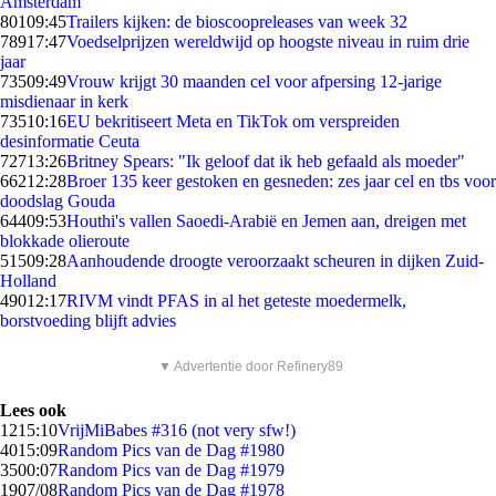
Amsterdam
801
09:45
Trailers kijken: de bioscoopreleases van week 32
789
17:47
Voedselprijzen wereldwijd op hoogste niveau in ruim drie
jaar
735
09:49
Vrouw krijgt 30 maanden cel voor afpersing 12-jarige
misdienaar in kerk
735
10:16
EU bekritiseert Meta en TikTok om verspreiden
desinformatie Ceuta
727
13:26
Britney Spears: "Ik geloof dat ik heb gefaald als moeder"
662
12:28
Broer 135 keer gestoken en gesneden: zes jaar cel en tbs voor
doodslag Gouda
644
09:53
Houthi's vallen Saoedi-Arabië en Jemen aan, dreigen met
blokkade olieroute
515
09:28
Aanhoudende droogte veroorzaakt scheuren in dijken Zuid-
Holland
490
12:17
RIVM vindt PFAS in al het geteste moedermelk,
borstvoeding blijft advies
▼ Advertentie door Refinery89
Lees ook
12
15:10
VrijMiBabes #316 (not very sfw!)
40
15:09
Random Pics van de Dag #1980
35
00:07
Random Pics van de Dag #1979
19
07/08
Random Pics van de Dag #1978