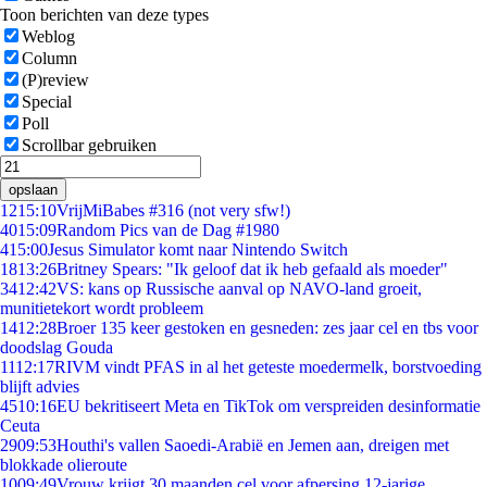
Toon berichten van deze types
Weblog
Column
(P)review
Special
Poll
Scrollbar gebruiken
opslaan
12
15:10
VrijMiBabes #316 (not very sfw!)
40
15:09
Random Pics van de Dag #1980
4
15:00
Jesus Simulator komt naar Nintendo Switch
18
13:26
Britney Spears: "Ik geloof dat ik heb gefaald als moeder"
34
12:42
VS: kans op Russische aanval op NAVO-land groeit,
munitietekort wordt probleem
14
12:28
Broer 135 keer gestoken en gesneden: zes jaar cel en tbs voor
doodslag Gouda
11
12:17
RIVM vindt PFAS in al het geteste moedermelk, borstvoeding
blijft advies
45
10:16
EU bekritiseert Meta en TikTok om verspreiden desinformatie
Ceuta
29
09:53
Houthi's vallen Saoedi-Arabië en Jemen aan, dreigen met
blokkade olieroute
10
09:49
Vrouw krijgt 30 maanden cel voor afpersing 12-jarige