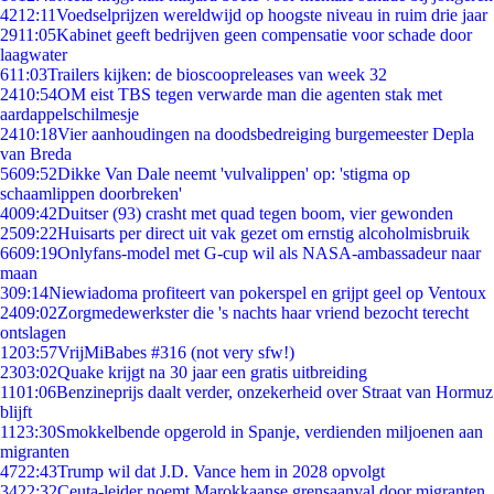
42
12:11
Voedselprijzen wereldwijd op hoogste niveau in ruim drie jaar
29
11:05
Kabinet geeft bedrijven geen compensatie voor schade door
laagwater
6
11:03
Trailers kijken: de bioscoopreleases van week 32
24
10:54
OM eist TBS tegen verwarde man die agenten stak met
aardappelschilmesje
24
10:18
Vier aanhoudingen na doodsbedreiging burgemeester Depla
van Breda
56
09:52
Dikke Van Dale neemt 'vulvalippen' op: 'stigma op
schaamlippen doorbreken'
40
09:42
Duitser (93) crasht met quad tegen boom, vier gewonden
25
09:22
Huisarts per direct uit vak gezet om ernstig alcoholmisbruik
66
09:19
Onlyfans-model met G-cup wil als NASA-ambassadeur naar
maan
3
09:14
Niewiadoma profiteert van pokerspel en grijpt geel op Ventoux
24
09:02
Zorgmedewerkster die 's nachts haar vriend bezocht terecht
ontslagen
12
03:57
VrijMiBabes #316 (not very sfw!)
23
03:02
Quake krijgt na 30 jaar een gratis uitbreiding
11
01:06
Benzineprijs daalt verder, onzekerheid over Straat van Hormuz
blijft
11
23:30
Smokkelbende opgerold in Spanje, verdienden miljoenen aan
migranten
47
22:43
Trump wil dat J.D. Vance hem in 2028 opvolgt
34
22:32
Ceuta-leider noemt Marokkaanse grensaanval door migranten