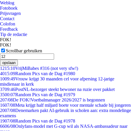
Weblog
Fotoboek
Prijsvragen
Contact
Colofon
Feedback
Tip de redactie
FOK!
FOK!
Scrollbar gebruiken
opslaan
12
15:10
VrijMiBabes #316 (not very sfw!)
40
15:09
Random Pics van de Dag #1980
10
09:49
Vrouw krijgt 30 maanden cel voor afpersing 12-jarige
misdienaar in kerk
37
09:46
PostNL-bezorger steekt bewoner na ruzie over pakket
35
00:07
Random Pics van de Dag #1979
2
07/08
De FOK!Voetbalmanager 2026/2027 is begonnen
16
07/08
Meta krijgt half miljard boete voor mentale schade bij jongeren
20
07/08
Denemarken pakt AI-gebruik in scholen aan: extra mondelinge
examens
19
07/08
Random Pics van de Dag #1978
66
06/08
Onlyfans-model met G-cup wil als NASA-ambassadeur naar