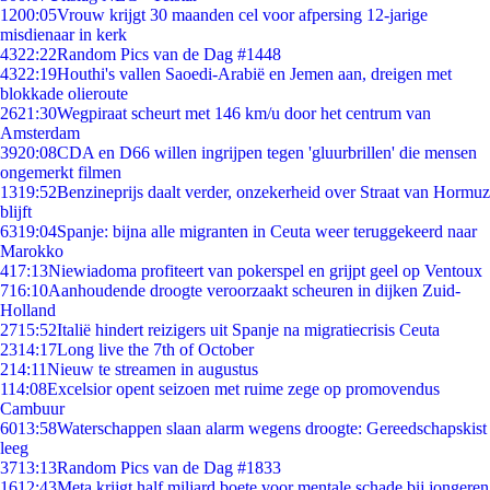
12
00:05
Vrouw krijgt 30 maanden cel voor afpersing 12-jarige
misdienaar in kerk
43
22:22
Random Pics van de Dag #1448
43
22:19
Houthi's vallen Saoedi-Arabië en Jemen aan, dreigen met
blokkade olieroute
26
21:30
Wegpiraat scheurt met 146 km/u door het centrum van
Amsterdam
39
20:08
CDA en D66 willen ingrijpen tegen 'gluurbrillen' die mensen
ongemerkt filmen
13
19:52
Benzineprijs daalt verder, onzekerheid over Straat van Hormuz
blijft
63
19:04
Spanje: bijna alle migranten in Ceuta weer teruggekeerd naar
Marokko
4
17:13
Niewiadoma profiteert van pokerspel en grijpt geel op Ventoux
7
16:10
Aanhoudende droogte veroorzaakt scheuren in dijken Zuid-
Holland
27
15:52
Italië hindert reizigers uit Spanje na migratiecrisis Ceuta
23
14:17
Long live the 7th of October
2
14:11
Nieuw te streamen in augustus
1
14:08
Excelsior opent seizoen met ruime zege op promovendus
Cambuur
60
13:58
Waterschappen slaan alarm wegens droogte: Gereedschapskist
leeg
37
13:13
Random Pics van de Dag #1833
16
12:43
Meta krijgt half miljard boete voor mentale schade bij jongeren