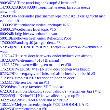
9
00:36
TV Time (tracking app) stopt! Alternatief?
147
00:32
[AKQ] #3384 Topic met vragen. En soms goede
antwoorden.
236
00:30
Nederlandse plaatsnamen lepeltopic #213 elk gehucht met
een bord telt
133
00:29
Buitenlandse steden lepeltopic #268
249
00:28
Voetballers lepel topic #16
8
00:24
Ik krijg hier zweethanden van.
5
00:18
Eindhoven heeft eigen Reflecting Pool
174
00:06
Vandaag 40 jaar geleden... #3
5
23:50
[INFLUENCERS #297] Toetjes & Bevers & Zwemmen in
water
119
23:47
Huisarts doet haar werk onder invloed van alcohol
187
23:38
[Wielrennen #616] Brennan!
116
23:37
Vrouwen willen geen man meer #30
175
23:31
[WLR SC #417] Nieuw deel openen was kaputt
67
23:29
De neergang van Duitsland als lichtend voorbeeld #3
71
23:23
Teltopic #1567 tel door en door en door....
153
23:17
Sterren toen en nu #11
3
23:08
Post hier je favoriete SHO podcast!
67
23:01
Het grote Baktopic (voor bakfoto's, -vragen en -tips) #42
72
22:59
[Lil Kleine#12] Nieuwe afleveringen op Prime
34
22:59
[AZ#98] Heel Nederland achter AZ
138
22:54
Meisjesnamenlepeltopic #367 LOOOOL LAPO
40
22:53
Dierenlepeltopic #150