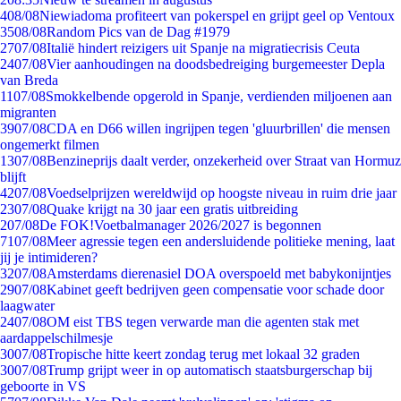
4
08/08
Niewiadoma profiteert van pokerspel en grijpt geel op Ventoux
35
08/08
Random Pics van de Dag #1979
27
07/08
Italië hindert reizigers uit Spanje na migratiecrisis Ceuta
24
07/08
Vier aanhoudingen na doodsbedreiging burgemeester Depla
van Breda
11
07/08
Smokkelbende opgerold in Spanje, verdienden miljoenen aan
migranten
39
07/08
CDA en D66 willen ingrijpen tegen 'gluurbrillen' die mensen
ongemerkt filmen
13
07/08
Benzineprijs daalt verder, onzekerheid over Straat van Hormuz
blijft
42
07/08
Voedselprijzen wereldwijd op hoogste niveau in ruim drie jaar
23
07/08
Quake krijgt na 30 jaar een gratis uitbreiding
2
07/08
De FOK!Voetbalmanager 2026/2027 is begonnen
71
07/08
Meer agressie tegen een andersluidende politieke mening, laat
jij je intimideren?
32
07/08
Amsterdams dierenasiel DOA overspoeld met babykonijntjes
29
07/08
Kabinet geeft bedrijven geen compensatie voor schade door
laagwater
24
07/08
OM eist TBS tegen verwarde man die agenten stak met
aardappelschilmesje
30
07/08
Tropische hitte keert zondag terug met lokaal 32 graden
30
07/08
Trump grijpt weer in op automatisch staatsburgerschap bij
geboorte in VS