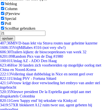
Weblog
Column
(P)review
Special
Poll
Scrollbar gebruiken
opslaan
4
07:36
MIVD-baas lekt via Strava routes naar geheime kazerne
16
06:35
VrijMiBabes #316 (not very sfw!)
6
06:30
Trailers kijken: de bioscoopreleases van week 32
62
01:09
Random Pics van de Dag #1980
1
00:01
Uitslag AZ - ADO Den Haag
6
23:46
Hoe 30 landen zich voorbereiden op mogelijke oorlog met
China en Noord-Korea
2
22:13
Vollering slaat dubbelslag in Nice en neemt geel over
8
22:11
Uitslag PSV - Fortuna Sittard
4
21:14
Vrouw krijgt door verwisseling het embryo van ander stel
ingebracht
5
20:35
Nieuwe president De la Espriella gaat strijd aan met
drugskartels Colombia
8
20:11
Geen 'happy end' bij seksdate via Kinky.nl
34
19:57
XR blokkeert A12 ruim twee uur, agent gebeten bij
aanhouding