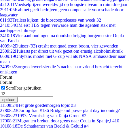
42
12:11
Voedselprijzen wereldwijd op hoogste niveau in ruim drie jaar
29
11:05
Kabinet geeft bedrijven geen compensatie voor schade door
laagwater
6
11:03
Trailers kijken: de bioscoopreleases van week 32
24
10:54
OM eist TBS tegen verwarde man die agenten stak met
aardappelschilmesje
24
10:18
Vier aanhoudingen na doodsbedreiging burgemeester Depla
van Breda
40
09:42
Duitser (93) crasht met quad tegen boom, vier gewonden
25
09:22
Huisarts per direct uit vak gezet om ernstig alcoholmisbruik
66
09:19
Onlyfans-model met G-cup wil als NASA-ambassadeur naar
maan
24
09:02
Zorgmedewerkster die 's nachts haar vriend bezocht terecht
ontslagen
Forum
Forum
Scrollbar gebruiken
opslaan
115
08:24
Het grote goedemorgen topic #3
278
08:23
Oorlog Iran #136 Bridge and powerplant day incoming?
163
08:23
1993: Vermissing van Tanja Groen #2
179
08:21
Migranten breken door grens naar Ceuta in Spanje,l #10
101
08:18
De Schatkamer van Beeld & Geluid #4