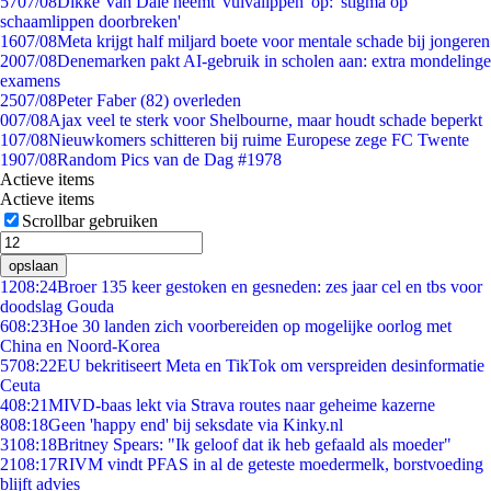
57
07/08
Dikke Van Dale neemt 'vulvalippen' op: 'stigma op
schaamlippen doorbreken'
16
07/08
Meta krijgt half miljard boete voor mentale schade bij jongeren
20
07/08
Denemarken pakt AI-gebruik in scholen aan: extra mondelinge
examens
25
07/08
Peter Faber (82) overleden
0
07/08
Ajax veel te sterk voor Shelbourne, maar houdt schade beperkt
1
07/08
Nieuwkomers schitteren bij ruime Europese zege FC Twente
19
07/08
Random Pics van de Dag #1978
Actieve items
Actieve items
Scrollbar gebruiken
opslaan
12
08:24
Broer 135 keer gestoken en gesneden: zes jaar cel en tbs voor
doodslag Gouda
6
08:23
Hoe 30 landen zich voorbereiden op mogelijke oorlog met
China en Noord-Korea
57
08:22
EU bekritiseert Meta en TikTok om verspreiden desinformatie
Ceuta
4
08:21
MIVD-baas lekt via Strava routes naar geheime kazerne
8
08:18
Geen 'happy end' bij seksdate via Kinky.nl
31
08:18
Britney Spears: "Ik geloof dat ik heb gefaald als moeder"
21
08:17
RIVM vindt PFAS in al de geteste moedermelk, borstvoeding
blijft advies