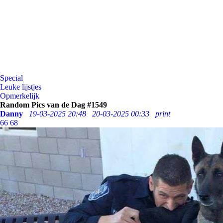
Special
Leuke lijstjes
Opmerkelijk
Random Pics van de Dag #1549
Danny
19-03-2025 20:48
20-03-2025 00:33
print
66
68