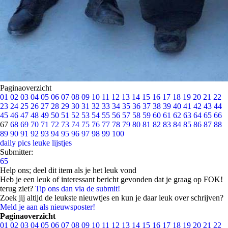
Paginaoverzicht
01
02
03
04
05
06
07
08
09
10
11
12
13
14
15
16
17
18
19
20
21
22
23
24
25
26
27
28
29
30
31
32
33
34
35
36
37
38
39
40
41
42
43
44
45
46
47
48
49
50
51
52
53
54
55
56
57
58
59
60
61
62
63
64
65
66
67
68
69
70
71
72
73
74
75
76
77
78
79
80
81
82
83
84
85
86
87
88
89
90
91
92
93
94
95
96
97
98
99
100
daily pics
leuke lijstjes
Submitter:
65
Help ons; deel dit item als je het leuk vond
Heb je een leuk of interessant bericht gevonden dat je graag op FOK!
terug ziet?
Tip ons dan via de submit!
Zoek jij altijd de leukste nieuwtjes en kun je daar leuk over schrijven?
Meld je aan als nieuwsposter!
Paginaoverzicht
01
02
03
04
05
06
07
08
09
10
11
12
13
14
15
16
17
18
19
20
21
22