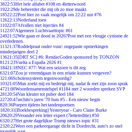
38
22:53
Het hele alfabet #108 en 4letterwoord
19
22:29
de beheerder die mij oh zo moe maakt.
185
22:22
Post hier zo vaak mogelijk om 22:22 uur #76
126
22:13
Nederland toen
110
22:07
Afvallen met injecties #4
11
22:07
Algemeen Luchtvaarttopic #61
249
21:52
Wie gaan er dood in 2026?Post met een vleugje cynisme de
overledenen.
113
21:37
Roddelpraat onder vuur: ongepaste opmerkingen
minderjarigen deel 2
136
21:35
[DRT SC] #6: RendacGoden sponsored by TONZON
81
21:23
Vuelta a España 2026 #1
184
21:18
NEC #77: Wat een seizoen is dit zeg
63
21:07
Zou je vreemdgaan in een relatie kunnen vergeven?
3
21:06
Scholensysteem tegenwoordig?
103
21:05
Man zoekt mij en bedreigt mij, nadat ik met zijn zoon sprak
47
21:00
Woordensamenstelspel #1184 met 2 woorden spreken SVP
281
20:54
Van kleuter tot puber deel 184
227
20:47
archito's jaren '70 huis #5 - Een nieuw begin
8
20:36
Poepen tijdens het tandenpoetsen
18
20:31
[Boekbespreking] Yesteryear - Caro Claire Burke
206
20:29
Verander een letter expert (7lettereditie) #50
63
20:27
Het grote dagelijkse Trump nieuws topic #31
23
20:22
Weer een parkeergarage dicht in Dordrecht, auto's zo snel
mogelijk weg