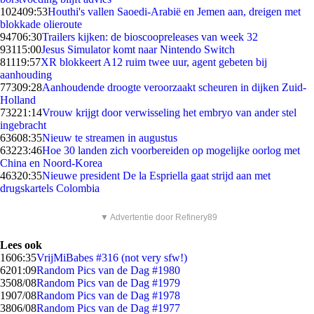
1024
09:53
Houthi's vallen Saoedi-Arabië en Jemen aan, dreigen met
blokkade olieroute
947
06:30
Trailers kijken: de bioscoopreleases van week 32
931
15:00
Jesus Simulator komt naar Nintendo Switch
811
19:57
XR blokkeert A12 ruim twee uur, agent gebeten bij
aanhouding
773
09:28
Aanhoudende droogte veroorzaakt scheuren in dijken Zuid-
Holland
732
21:14
Vrouw krijgt door verwisseling het embryo van ander stel
ingebracht
636
08:35
Nieuw te streamen in augustus
632
23:46
Hoe 30 landen zich voorbereiden op mogelijke oorlog met
China en Noord-Korea
463
20:35
Nieuwe president De la Espriella gaat strijd aan met
drugskartels Colombia
▼ Advertentie door Refinery89
Lees ook
16
06:35
VrijMiBabes #316 (not very sfw!)
62
01:09
Random Pics van de Dag #1980
35
08/08
Random Pics van de Dag #1979
19
07/08
Random Pics van de Dag #1978
38
06/08
Random Pics van de Dag #1977