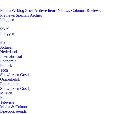
Forum
Weblog
Zoek
Actieve Items
Nieuws
Columns
Reviews
Previews
Specials
Archief
Inloggen
fok.nl
Inloggen
fok.nl
Actueel
Nederland
Internationaal
Economie
Politiek
Tech
Showbiz en Gossip
Opmerkelijk
Entertainment
Showbiz en Gossip
Muziek
Film
Televisie
Media & Cultuur
Bioscoopagenda