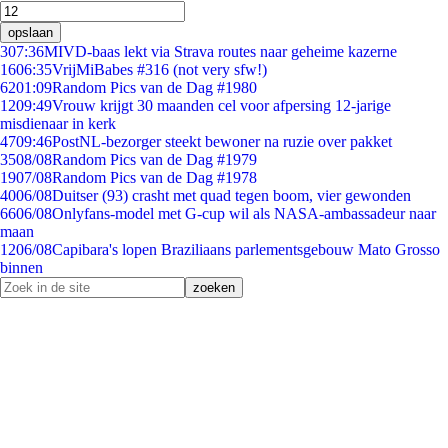
opslaan
3
07:36
MIVD-baas lekt via Strava routes naar geheime kazerne
16
06:35
VrijMiBabes #316 (not very sfw!)
62
01:09
Random Pics van de Dag #1980
12
09:49
Vrouw krijgt 30 maanden cel voor afpersing 12-jarige
misdienaar in kerk
47
09:46
PostNL-bezorger steekt bewoner na ruzie over pakket
35
08/08
Random Pics van de Dag #1979
19
07/08
Random Pics van de Dag #1978
40
06/08
Duitser (93) crasht met quad tegen boom, vier gewonden
66
06/08
Onlyfans-model met G-cup wil als NASA-ambassadeur naar
maan
12
06/08
Capibara's lopen Braziliaans parlementsgebouw Mato Grosso
binnen