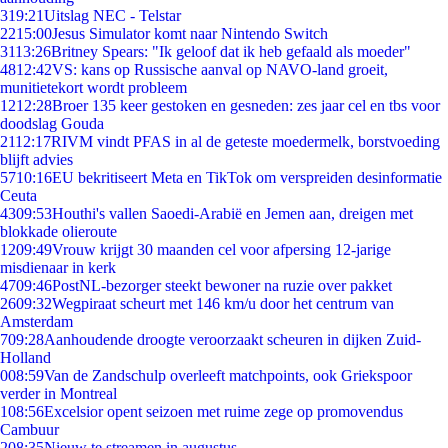
3
19:21
Uitslag NEC - Telstar
22
15:00
Jesus Simulator komt naar Nintendo Switch
31
13:26
Britney Spears: "Ik geloof dat ik heb gefaald als moeder"
48
12:42
VS: kans op Russische aanval op NAVO-land groeit,
munitietekort wordt probleem
12
12:28
Broer 135 keer gestoken en gesneden: zes jaar cel en tbs voor
doodslag Gouda
21
12:17
RIVM vindt PFAS in al de geteste moedermelk, borstvoeding
blijft advies
57
10:16
EU bekritiseert Meta en TikTok om verspreiden desinformatie
Ceuta
43
09:53
Houthi's vallen Saoedi-Arabië en Jemen aan, dreigen met
blokkade olieroute
12
09:49
Vrouw krijgt 30 maanden cel voor afpersing 12-jarige
misdienaar in kerk
47
09:46
PostNL-bezorger steekt bewoner na ruzie over pakket
26
09:32
Wegpiraat scheurt met 146 km/u door het centrum van
Amsterdam
7
09:28
Aanhoudende droogte veroorzaakt scheuren in dijken Zuid-
Holland
0
08:59
Van de Zandschulp overleeft matchpoints, ook Griekspoor
verder in Montreal
1
08:56
Excelsior opent seizoen met ruime zege op promovendus
Cambuur
2
08:35
Nieuw te streamen in augustus