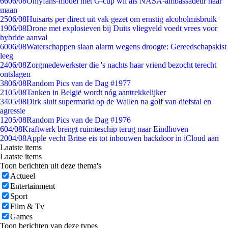
66
06/08
Onlyfans-model met G-cup wil als NASA-ambassadeur naar
maan
25
06/08
Huisarts per direct uit vak gezet om ernstig alcoholmisbruik
19
06/08
Drone met explosieven bij Duits vliegveld voedt vrees voor
hybride aanval
60
06/08
Waterschappen slaan alarm wegens droogte: Gereedschapskist
leeg
24
06/08
Zorgmedewerkster die 's nachts haar vriend bezocht terecht
ontslagen
38
06/08
Random Pics van de Dag #1977
21
05/08
Tanken in België wordt nóg aantrekkelijker
34
05/08
Dirk sluit supermarkt op de Wallen na golf van diefstal en
agressie
12
05/08
Random Pics van de Dag #1976
6
04/08
Kraftwerk brengt ruimteschip terug naar Eindhoven
20
04/08
Apple vecht Britse eis tot inbouwen backdoor in iCloud aan
Laatste items
Laatste items
Toon berichten uit deze thema's
Actueel
Entertainment
Sport
Film & Tv
Games
Toon berichten van deze types