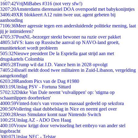
16
07:42
VrijMiBabes #316 (not very sfw!)
32
07:20
Amsterdams dierenasiel DOA overspoeld met babykonijntjes
34
06:49
XR blokkeert A12 ruim twee uur, agent gebeten bij
aanhouding
71
06:36
Meer agressie tegen een andersluidende politieke mening, laat
jij je intimideren?
47
05:37
PostNL-bezorger steekt bewoner na ruzie over pakket
48
05:34
VS: kans op Russische aanval op NAVO-land groeit,
munitietekort wordt probleem
5
05:32
Nieuwe president De la Espriella gaat strijd aan met
drugskartels Colombia
49
05:28
Trump wil dat J.D. Vance hem in 2028 opvolgt
74
05:24
Israël meldt dood twee militairen in Zuid-Libanon, vergelding
aangekondigd
62
03:28
Random Pics van de Dag #1980
8
03:19
Uitslag PSV - Fortuna Sittard
57
02:32
Dikke Van Dale neemt 'vulvalippen' op: 'stigma op
schaamlippen doorbreken'
40
00:59
Vinted-foto's van vrouwen massaal gedeeld op seksfora
2
00:50
Vollering slaat dubbelslag in Nice en neemt geel over
22
00:28
Jesus Simulator komt naar Nintendo Switch
1
00:25
Uitslag AZ - ADO Den Haag
4
00:10
Vrouw krijgt door verwisseling het embryo van ander stel
ingebracht
3
00:07
Uitslag NEC - Telstar