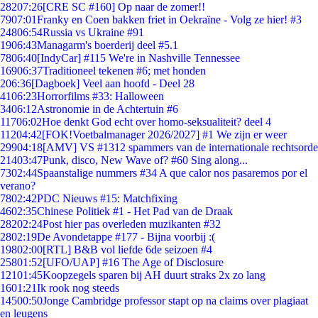
282
07:26
[CRE SC #160] Op naar de zomer!!
79
07:01
Franky en Coen bakken friet in Oekraïne - Volg ze hier! #3
248
06:54
Russia vs Ukraine #91
19
06:43
Managarm's boerderij deel #5.1
78
06:40
[IndyCar] #115 We're in Nashville Tennessee
169
06:37
Traditioneel tekenen #6; met honden
2
06:36
[Dagboek] Veel aan hoofd - Deel 28
41
06:23
Horrorfilms #33: Halloween
34
06:12
Astronomie in de Achtertuin #6
117
06:02
Hoe denkt God echt over homo-seksualiteit? deel 4
112
04:42
[FOK!Voetbalmanager 2026/2027] #1 We zijn er weer
299
04:18
[AMV] VS #1312 spammers van de internationale rechtsorde
214
03:47
Punk, disco, New Wave of? #60 Sing along...
73
02:44
Spaanstalige nummers #34 A que calor nos pasaremos por el
verano?
78
02:42
PDC Nieuws #15: Matchfixing
46
02:35
Chinese Politiek #1 - Het Pad van de Draak
282
02:24
Post hier pas overleden muzikanten #32
28
02:19
De Avondetappe #177 - Bijna voorbij :(
198
02:00
[RTL] B&B vol liefde 6de seizoen #4
258
01:52
[UFO/UAP] #16 The Age of Disclosure
121
01:45
Koopzegels sparen bij AH duurt straks 2x zo lang
16
01:21
Ik rook nog steeds
145
00:50
Jonge Cambridge professor stapt op na claims over plagiaat
en leugens