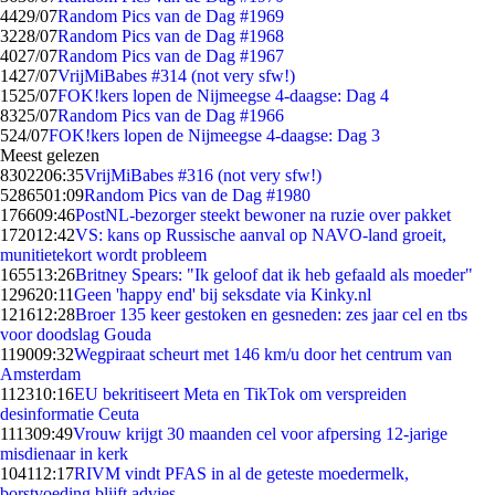
44
29/07
Random Pics van de Dag #1969
32
28/07
Random Pics van de Dag #1968
40
27/07
Random Pics van de Dag #1967
14
27/07
VrijMiBabes #314 (not very sfw!)
15
25/07
FOK!kers lopen de Nijmeegse 4-daagse: Dag 4
83
25/07
Random Pics van de Dag #1966
5
24/07
FOK!kers lopen de Nijmeegse 4-daagse: Dag 3
Meest gelezen
83022
06:35
VrijMiBabes #316 (not very sfw!)
52865
01:09
Random Pics van de Dag #1980
1766
09:46
PostNL-bezorger steekt bewoner na ruzie over pakket
1720
12:42
VS: kans op Russische aanval op NAVO-land groeit,
munitietekort wordt probleem
1655
13:26
Britney Spears: "Ik geloof dat ik heb gefaald als moeder"
1296
20:11
Geen 'happy end' bij seksdate via Kinky.nl
1216
12:28
Broer 135 keer gestoken en gesneden: zes jaar cel en tbs
voor doodslag Gouda
1190
09:32
Wegpiraat scheurt met 146 km/u door het centrum van
Amsterdam
1123
10:16
EU bekritiseert Meta en TikTok om verspreiden
desinformatie Ceuta
1113
09:49
Vrouw krijgt 30 maanden cel voor afpersing 12-jarige
misdienaar in kerk
1041
12:17
RIVM vindt PFAS in al de geteste moedermelk,
borstvoeding blijft advies