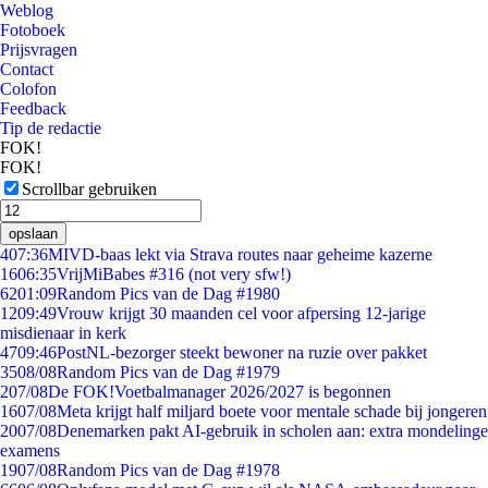
Weblog
Fotoboek
Prijsvragen
Contact
Colofon
Feedback
Tip de redactie
FOK!
FOK!
Scrollbar gebruiken
opslaan
4
07:36
MIVD-baas lekt via Strava routes naar geheime kazerne
16
06:35
VrijMiBabes #316 (not very sfw!)
62
01:09
Random Pics van de Dag #1980
12
09:49
Vrouw krijgt 30 maanden cel voor afpersing 12-jarige
misdienaar in kerk
47
09:46
PostNL-bezorger steekt bewoner na ruzie over pakket
35
08/08
Random Pics van de Dag #1979
2
07/08
De FOK!Voetbalmanager 2026/2027 is begonnen
16
07/08
Meta krijgt half miljard boete voor mentale schade bij jongeren
20
07/08
Denemarken pakt AI-gebruik in scholen aan: extra mondelinge
examens
19
07/08
Random Pics van de Dag #1978