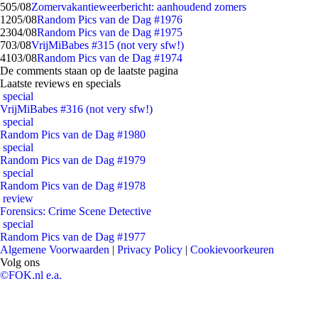
5
05/08
Zomervakantieweerbericht: aanhoudend zomers
12
05/08
Random Pics van de Dag #1976
23
04/08
Random Pics van de Dag #1975
7
03/08
VrijMiBabes #315 (not very sfw!)
41
03/08
Random Pics van de Dag #1974
De comments staan op de laatste pagina
Laatste reviews en specials
special
VrijMiBabes #316 (not very sfw!)
special
Random Pics van de Dag #1980
special
Random Pics van de Dag #1979
special
Random Pics van de Dag #1978
review
Forensics: Crime Scene Detective
special
Random Pics van de Dag #1977
Algemene Voorwaarden
|
Privacy Policy
|
Cookievoorkeuren
Volg ons
©FOK.nl e.a.