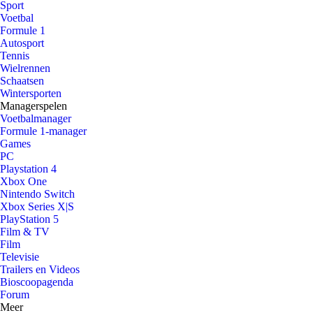
Sport
Voetbal
Formule 1
Autosport
Tennis
Wielrennen
Schaatsen
Wintersporten
Managerspelen
Voetbalmanager
Formule 1-manager
Games
PC
Playstation 4
Xbox One
Nintendo Switch
Xbox Series X|S
PlayStation 5
Film & TV
Film
Televisie
Trailers en Videos
Bioscoopagenda
Forum
Meer