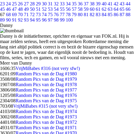
23
24
25
26
27
28
29
30
31
32
33
34
35
36
37
38
39
40
41
42
43
44
45
46
47
48
49
50
51
52
53
54
55
56
57
58
59
60
61
62
63
64
65
66
67
68
69
70
71
72
73
74
75
76
77
78
79
80
81
82
83
84
85
86
87
88
89
90
91
92
93
94
95
96
97
98
99
100
Danny
Danny is de initiatiefnemer, oprichter en eigenaar van FOK.nl. Hij is
maar zelden serieus, heeft een uitgesproken Rotterdamse mening die
lang niet altijd politiek correct is en bezit de bizarre eigenschap mensen
op de kast te jagen, waar dat eigenlijk nooit de bedoeling is. Houdt van
films, series, tech en gamen, en wil vooral nieuws met een mening.
Meer van Danny
16
06:35
VrijMiBabes #316 (not very sfw!)
62
01:09
Random Pics van de Dag #1980
35
08/08
Random Pics van de Dag #1979
19
07/08
Random Pics van de Dag #1978
38
06/08
Random Pics van de Dag #1977
12
05/08
Random Pics van de Dag #1976
23
04/08
Random Pics van de Dag #1975
7
03/08
VrijMiBabes #315 (not very sfw!)
41
03/08
Random Pics van de Dag #1974
30
02/08
Random Pics van de Dag #1973
44
01/08
Random Pics van de Dag #1972
49
31/07
Random Pics van de Dag #1971
36
30/07
Random Pics van de Dag #1970