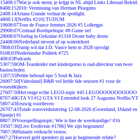
154
08:17
Wat je ook stemt, je krijgt in NL altijd Links Liberaal Beleid.
84
08:15
2010: Vermissing van Herman Ploegstra
24
08:14
Ariana Grande verlaat de spotlight.
48
08:13
[Netflix #210] TUDUM
196
08:07
Tour de France femmes 2026 #5 Lollergps
299
08:07
Centraal Bordspeltopic #8 Game on!
280
08:07
Oorlog in Oekraïne #1318 Drone baby drone
244
08:06
Nederland stevent af op watertekort
78
08:03
Trump wil dat J.D. Vance hem in 2028 opvolgt
91
08:03
Nederlandse Politiek #725
4
08:03
Podcasts
53
07:59
OM-Teamleider met kinderporno is oud-directeur van twee
basisscholen
12
07:55
Petitie behoud npo 5 Soul & Jazz
260
07:50
[Videoland] B&B vol liefde 6de seizoen #1 voor de
vooruitkijkers
276
07:50
Het enige echte LEGO-topic #45 LEGOOOOOOOOOOO
87
07:49
GTA VI #12 GTA VI Extended look 27 Augustus Netflix/YT
58
07:43
Eeuwig voortleven
267
07:43
Totale zonsverduistering 12-08-2026 (Groenland, IJsland en
Spanje) #1
88
07:39
Voorspellingstopic: Wie is hier de weerkundige? #16
195
07:36
[Live Eredivisie #1786] We zijn begonnen!
70
07:36
Huisarts verkracht vrouw.
6
07:27
Hoeveel geld spendeer jij aan je beginnende relatie?