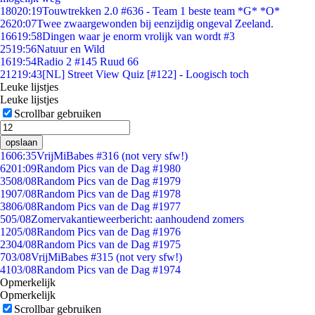
180
20:19
Touwtrekken 2.0 #636 - Team 1 beste team *G* *O*
26
20:07
Twee zwaargewonden bij eenzijdig ongeval Zeeland.
166
19:58
Dingen waar je enorm vrolijk van wordt #3
25
19:56
Natuur en Wild
16
19:54
Radio 2 #145 Ruud 66
212
19:43
[NL] Street View Quiz [#122] - Loogisch toch
Leuke lijstjes
Leuke lijstjes
Scrollbar gebruiken
opslaan
16
06:35
VrijMiBabes #316 (not very sfw!)
62
01:09
Random Pics van de Dag #1980
35
08/08
Random Pics van de Dag #1979
19
07/08
Random Pics van de Dag #1978
38
06/08
Random Pics van de Dag #1977
5
05/08
Zomervakantieweerbericht: aanhoudend zomers
12
05/08
Random Pics van de Dag #1976
23
04/08
Random Pics van de Dag #1975
7
03/08
VrijMiBabes #315 (not very sfw!)
41
03/08
Random Pics van de Dag #1974
Opmerkelijk
Opmerkelijk
Scrollbar gebruiken