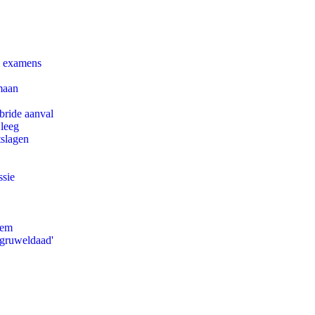
e examens
maan
bride aanval
 leeg
tslagen
ssie
eem
'gruweldaad'