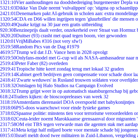
13
21:10
Vier aanhoudingen na doodsbedreiging burgemeester Depla v
53
21:03
Dikke Van Dale neemt 'vulvalippen' op: 'stigma op schaamlip
24
21:01
Denemarken pakt AI-gebruik in scholen aan: extra mondeling
13
20:54
CDA en D66 willen ingrijpen tegen 'gluurbrillen' die mensen 
20
20:49
Quake krijgt na 30 jaar een gratis uitbreiding
9
20:30
Benzineprijs daalt verder, onzekerheid over Straat van Hormuz bl
36
20:20
Duitser (93) crasht met quad tegen boom, vier gewonden
11
20:01
VrijMiBabes #316 (not very sfw!)
35
19:58
Random Pics van de Dag #1979
46
19:57
Trump wil dat J.D. Vance hem in 2028 opvolgt
65
19:50
Onlyfans-model met G-cup wil als NASA-ambassadeur naar 
25
19:43
Peter Faber (82) overleden
29
19:41
Tropische hitte keert zondag terug met lokaal 32 graden
25
19:14
Kabinet geeft bedrijven geen compensatie voor schade door la
24
18:41
'Zwarte weduwes' in Rusland trouwen soldaten voor overlijden
15
18:32
Ontslagen bij Halo Studios na Campaign Evolved
30
18:32
Trump grijpt weer in op automatisch staatsburgerschap bij geb
6
18:24
Trailers kijken: de bioscoopreleases van week 32
31
18:19
Amsterdams dierenasiel DOA overspoeld met babykonijntjes
19
18:06
PS5-doos waarschuwt voor einde fysieke games
37
18:02
Spaanse politie: minstens tien voor terrorisme veroordeelden 
33
18:02
Ceuta-leider noemt Marokkaanse grensaanval door migranten 
23
17:58
OM eist TBS tegen verwarde man die agenten stak met aardap
13
17:41
Meta krijgt half miljard boete voor mentale schade bij jongeren
69
15:03
Israël meldt dood twee militairen in Zuid-Libanon, vergeldin