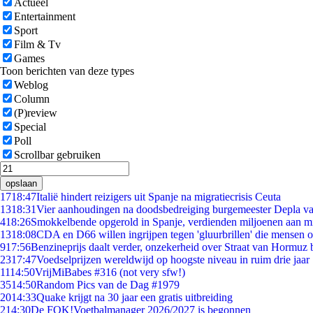
Actueel
Entertainment
Sport
Film & Tv
Games
Toon berichten van deze types
Weblog
Column
(P)review
Special
Poll
Scrollbar gebruiken
opslaan
17
18:47
Italië hindert reizigers uit Spanje na migratiecrisis Ceuta
13
18:31
Vier aanhoudingen na doodsbedreiging burgemeester Depla v
4
18:26
Smokkelbende opgerold in Spanje, verdienden miljoenen aan m
13
18:08
CDA en D66 willen ingrijpen tegen 'gluurbrillen' die mensen 
9
17:56
Benzineprijs daalt verder, onzekerheid over Straat van Hormuz bl
23
17:47
Voedselprijzen wereldwijd op hoogste niveau in ruim drie jaar
11
14:50
VrijMiBabes #316 (not very sfw!)
35
14:50
Random Pics van de Dag #1979
20
14:33
Quake krijgt na 30 jaar een gratis uitbreiding
2
14:30
De FOK!Voetbalmanager 2026/2027 is begonnen