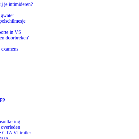
ij je intimideren?
agwater
pelschilmesje
oorte in VS
pen doorbreken'
e examens
app
suitkering
d overleden
e GTA VI trailer
maan