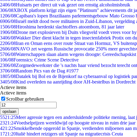
24
06/08
Huisarts per direct uit vak gezet om ernstig alcoholmisbruik
3
06/08
XBOX platform krijgt zijn eigen "Platinum" achievements dit ja
12
06/08
Capibara's lopen Braziliaans parlementsgebouw Mato Grosso 
69
06/08
Israël meldt dood twee militairen in Zuid-Libanon, vergeldin
15
06/08
Hiroshima herdenkt slachtoffers atoombom, 81 jaar later
19
06/08
Drone met explosieven bij Duits vliegveld voedt vrees voor hy
34
06/08
Wakker Dier dient klacht in tegen insectenfabriek Protix om 
22
06/08
Iran en Oman eens over route Straat van Hormuz, VS buitensp
26
06/08
NAVO zet wegens Russische provocatie 250% meer gevechtsvl
57
06/08
Waterschappen slaan alarm wegens droogte: Gereedschapskist
1
06/08
Forensics: Crime Scene Detective
23
06/08
Zorgmedewerkster die 's nachts haar vriend bezocht terecht on
37
06/08
Random Pics van de Dag #1977
18
05/08
Datalek bij Bol en de Bijenkorf na cyberaanval op logistiek pa
34
05/08
Kind overleden na aanrijding door AH-bestelbus in Dordrecht
Actieve items
Actieve items
Scrollbar gebruiken
opslaan
55
21:25
Meer agressie tegen een andersluidende politieke mening, laat j
23
21:24
Voedselprijzen wereldwijd op hoogste niveau in ruim drie jaar
4
21:22
Smokkelbende opgerold in Spanje, verdienden miljoenen aan m
17
21:20
Italië hindert reizigers uit Spanje na migratiecrisis Ceuta