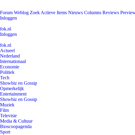
Forum
Weblog
Zoek
Actieve Items
Nieuws
Columns
Reviews
Previe
Inloggen
fok.nl
Inloggen
fok.nl
Actueel
Nederland
Internationaal
Economie
Politiek
Tech
Showbiz en Gossip
Opmerkelijk
Entertainment
Showbiz en Gossip
Muziek
Film
Televisie
Media & Cultuur
Bioscoopagenda
Sport