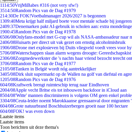
11
14:50
VrijMiBabes #316 (not very sfw!)
35
14:50
Random Pics van de Dag #1979
2
14:30
De FOK!Voetbalmanager 2026/2027 is begonnen
13
09:40
Meta krijgt half miljard boete voor mentale schade bij jongeren
24
09:37
Denemarken pakt AI-gebruik in scholen aan: extra mondeling
19
00:45
Random Pics van de Dag #1978
65
06/08
Onlyfans-model met G-cup wil als NASA-ambassadeur naar 
24
06/08
Huisarts per direct uit vak gezet om ernstig alcoholmisbruik
19
06/08
Drone met explosieven bij Duits vliegveld voedt vrees voor hy
57
06/08
Waterschappen slaan alarm wegens droogte: Gereedschapskist
23
06/08
Zorgmedewerkster die 's nachts haar vriend bezocht terecht on
37
06/08
Random Pics van de Dag #1977
21
05/08
Tanken in België wordt nóg aantrekkelijker
34
05/08
Dirk sluit supermarkt op de Wallen na golf van diefstal en agre
12
05/08
Random Pics van de Dag #1976
6
04/08
Kraftwerk brengt ruimteschip terug naar Eindhoven
20
04/08
Apple vecht Britse eis tot inbouwen backdoor in iCloud aan
85
04/08
'Witte' mannen discrimineren is volgens OM geen enkel probl
33
04/08
Ceuta-leider noemt Marokkaanse grensaanval door migranten 
6
04/08
Grote natuurbrand Boschhuizerbergen groeit naar 100 hectare
6
04/08
FOK! was even down
Laatste items
Laatste items
Toon berichten uit deze thema's