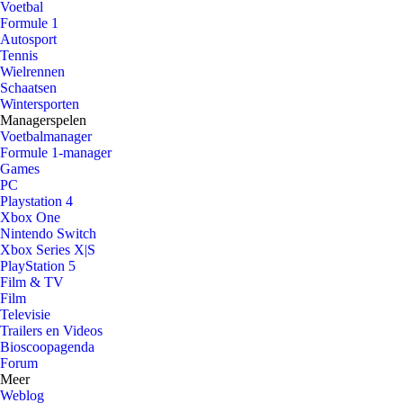
Voetbal
Formule 1
Autosport
Tennis
Wielrennen
Schaatsen
Wintersporten
Managerspelen
Voetbalmanager
Formule 1-manager
Games
PC
Playstation 4
Xbox One
Nintendo Switch
Xbox Series X|S
PlayStation 5
Film & TV
Film
Televisie
Trailers en Videos
Bioscoopagenda
Forum
Meer
Weblog