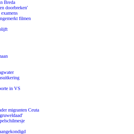
an Breda
pen doorbreken'
e examens
ongemerkt filmen
ijft
maan
agwater
suitkering
oorte in VS
onder migranten Ceuta
'gruweldaad'
pelschilmesje
g aangekondigd