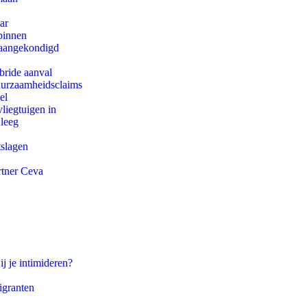
ar
binnen
g aangekondigd
bride aanval
duurzaamheidsclaims
el
iegtuigen in
 leeg
tslagen
rtner Ceva
ij je intimideren?
igranten