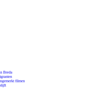
an Breda
igranten
ongemerkt filmen
ijft