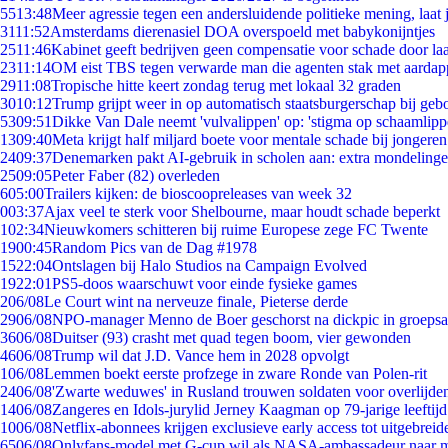
55
13:48
Meer agressie tegen een andersluidende politieke mening, laat j
31
11:52
Amsterdams dierenasiel DOA overspoeld met babykonijntjes
25
11:46
Kabinet geeft bedrijven geen compensatie voor schade door la
23
11:14
OM eist TBS tegen verwarde man die agenten stak met aardap
29
11:08
Tropische hitte keert zondag terug met lokaal 32 graden
30
10:12
Trump grijpt weer in op automatisch staatsburgerschap bij geb
53
09:51
Dikke Van Dale neemt 'vulvalippen' op: 'stigma op schaamlip
13
09:40
Meta krijgt half miljard boete voor mentale schade bij jongeren
24
09:37
Denemarken pakt AI-gebruik in scholen aan: extra mondeling
25
09:05
Peter Faber (82) overleden
6
05:00
Trailers kijken: de bioscoopreleases van week 32
0
03:37
Ajax veel te sterk voor Shelbourne, maar houdt schade beperkt
1
02:34
Nieuwkomers schitteren bij ruime Europese zege FC Twente
19
00:45
Random Pics van de Dag #1978
15
22:04
Ontslagen bij Halo Studios na Campaign Evolved
19
22:01
PS5-doos waarschuwt voor einde fysieke games
2
06/08
Le Court wint na nerveuze finale, Pieterse derde
29
06/08
NPO-manager Menno de Boer geschorst na dickpic in groeps
36
06/08
Duitser (93) crasht met quad tegen boom, vier gewonden
46
06/08
Trump wil dat J.D. Vance hem in 2028 opvolgt
1
06/08
Lemmen boekt eerste profzege in zware Ronde van Polen-rit
24
06/08
'Zwarte weduwes' in Rusland trouwen soldaten voor overlijden
14
06/08
Zangeres en Idols-jurylid Jerney Kaagman op 79-jarige leeftij
10
06/08
Netflix-abonnees krijgen exclusieve early access tot uitgebreid
65
06/08
Onlyfans-model met G-cup wil als NASA-ambassadeur naar 