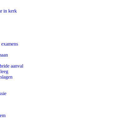
r in kerk
e examens
maan
bride aanval
 leeg
tslagen
ssie
eem