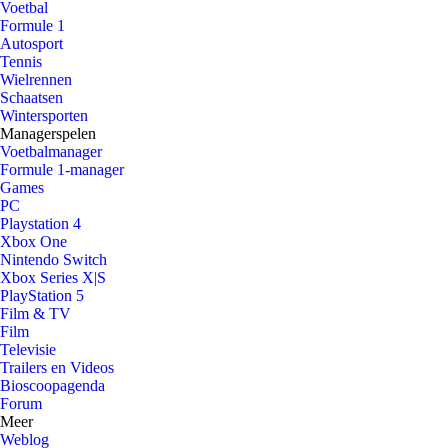
Voetbal
Formule 1
Autosport
Tennis
Wielrennen
Schaatsen
Wintersporten
Managerspelen
Voetbalmanager
Formule 1-manager
Games
PC
Playstation 4
Xbox One
Nintendo Switch
Xbox Series X|S
PlayStation 5
Film & TV
Film
Televisie
Trailers en Videos
Bioscoopagenda
Forum
Meer
Weblog