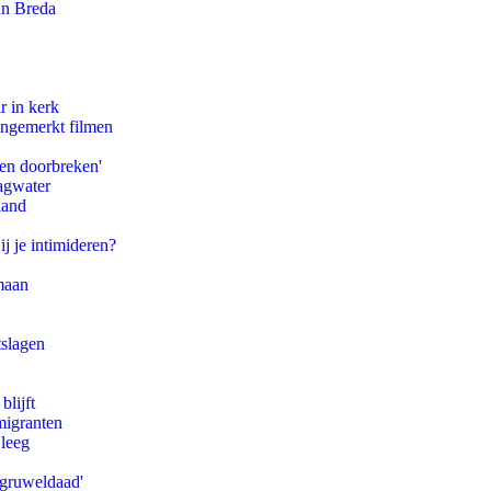
an Breda
r in kerk
ongemerkt filmen
pen doorbreken'
agwater
land
ij je intimideren?
maan
tslagen
blijft
migranten
 leeg
'gruweldaad'