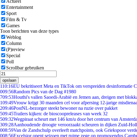
Actueel
Entertainment
Sport
Film & Tv
Games
Toon berichten van deze types
Weblog
Column
(P)review
Special
Poll
Scrollbar gebruiken
opslaan
1
10:16
EU bekritiseert Meta en TikTok om verspreiden desinformatie C
0
09:56
Random Pics van de Dag #1980
7
09:53
Houthi's vallen Saoedi-Arabië en Jemen aan, dreigen met blokka
1
09:49
Vrouw krijgt 30 maanden cel voor afpersing 12-jarige misdienaa
2
09:46
PostNL-bezorger steekt bewoner na ruzie over pakket
5
09:45
Trailers kijken: de bioscoopreleases van week 32
5
09:32
Wegpiraat scheurt met 146 km/u door het centrum van Amster
3
09:28
Aanhoudende droogte veroorzaakt scheuren in dijken Zuid-Hol
0
08:59
Van de Zandschulp overleeft matchpoints, ook Griekspoor verde
0
08:56
Excelsior opent seizoen met ruime zege op promovendus Camb