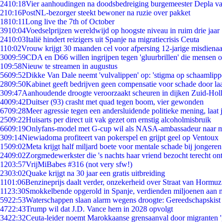
24
10:18
Vier aanhoudingen na doodsbedreiging burgemeester Depla v
2
10:16
PostNL-bezorger steekt bewoner na ruzie over pakket
18
10:11
Long live the 7th of October
39
10:04
Voedselprijzen wereldwijd op hoogste niveau in ruim drie jaar
24
10:03
Italië hindert reizigers uit Spanje na migratiecrisis Ceuta
1
10:02
Vrouw krijgt 30 maanden cel voor afpersing 12-jarige misdienaa
30
09:59
CDA en D66 willen ingrijpen tegen 'gluurbrillen' die mensen 
1
09:58
Nieuw te streamen in augustus
56
09:52
Dikke Van Dale neemt 'vulvalippen' op: 'stigma op schaamlip
28
09:50
Kabinet geeft bedrijven geen compensatie voor schade door la
3
09:47
Aanhoudende droogte veroorzaakt scheuren in dijken Zuid-Hol
40
09:42
Duitser (93) crasht met quad tegen boom, vier gewonden
67
09:28
Meer agressie tegen een andersluidende politieke mening, laat j
25
09:22
Huisarts per direct uit vak gezet om ernstig alcoholmisbruik
66
09:19
Onlyfans-model met G-cup wil als NASA-ambassadeur naar 
3
09:14
Niewiadoma profiteert van pokerspel en grijpt geel op Ventoux
15
09:02
Meta krijgt half miljard boete voor mentale schade bij jongeren
24
09:02
Zorgmedewerkster die 's nachts haar vriend bezocht terecht on
12
03:57
VrijMiBabes #316 (not very sfw!)
23
03:02
Quake krijgt na 30 jaar een gratis uitbreiding
11
01:06
Benzineprijs daalt verder, onzekerheid over Straat van Hormuz 
11
23:30
Smokkelbende opgerold in Spanje, verdienden miljoenen aan 
59
22:53
Waterschappen slaan alarm wegens droogte: Gereedschapskist
47
22:43
Trump wil dat J.D. Vance hem in 2028 opvolgt
34
22:32
Ceuta-leider noemt Marokkaanse grensaanval door migranten 