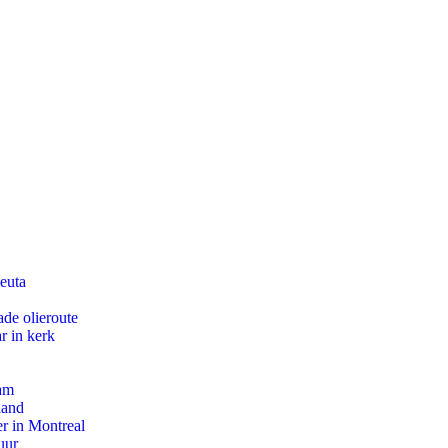
euta
de olieroute
r in kerk
dam
land
r in Montreal
uur