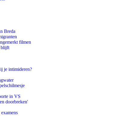
an Breda
migranten
ongemerkt filmen
lijft
ij je intimideren?
agwater
pelschilmesje
oorte in VS
pen doorbreken'
e examens