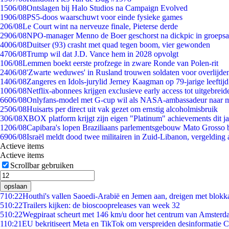
15
06/08
Ontslagen bij Halo Studios na Campaign Evolved
19
06/08
PS5-doos waarschuwt voor einde fysieke games
2
06/08
Le Court wint na nerveuze finale, Pieterse derde
29
06/08
NPO-manager Menno de Boer geschorst na dickpic in groeps
40
06/08
Duitser (93) crasht met quad tegen boom, vier gewonden
47
06/08
Trump wil dat J.D. Vance hem in 2028 opvolgt
1
06/08
Lemmen boekt eerste profzege in zware Ronde van Polen-rit
24
06/08
'Zwarte weduwes' in Rusland trouwen soldaten voor overlijden
14
06/08
Zangeres en Idols-jurylid Jerney Kaagman op 79-jarige leeftij
10
06/08
Netflix-abonnees krijgen exclusieve early access tot uitgebreid
66
06/08
Onlyfans-model met G-cup wil als NASA-ambassadeur naar 
25
06/08
Huisarts per direct uit vak gezet om ernstig alcoholmisbruik
3
06/08
XBOX platform krijgt zijn eigen "Platinum" achievements dit ja
12
06/08
Capibara's lopen Braziliaans parlementsgebouw Mato Grosso 
69
06/08
Israël meldt dood twee militairen in Zuid-Libanon, vergeldin
Actieve items
Actieve items
Scrollbar gebruiken
opslaan
7
10:22
Houthi's vallen Saoedi-Arabië en Jemen aan, dreigen met blokka
5
10:22
Trailers kijken: de bioscoopreleases van week 32
5
10:22
Wegpiraat scheurt met 146 km/u door het centrum van Amster
1
10:21
EU bekritiseert Meta en TikTok om verspreiden desinformatie C