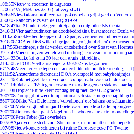
1
08:35
Nieuw te streamen in augustus
12
06:54
VrijMiBabes #316 (not very sfw!)
3
04:46
Niewiadoma profiteert van pokerspel en grijpt geel op Ventoux
35
00:07
Random Pics van de Dag #1979
24
18:47
Italië hindert reizigers uit Spanje na migratiecrisis Ceuta
24
18:31
Vier aanhoudingen na doodsbedreiging burgemeester Depla v
11
18:26
Smokkelbende opgerold in Spanje, verdienden miljoenen aan 
30
18:08
CDA en D66 willen ingrijpen tegen 'gluurbrillen' die mensen 
11
17:56
Benzineprijs daalt verder, onzekerheid over Straat van Hormuz b
39
17:47
Voedselprijzen wereldwijd op hoogste niveau in ruim drie jaar
23
14:33
Quake krijgt na 30 jaar een gratis uitbreiding
2
14:30
De FOK!Voetbalmanager 2026/2027 is begonnen
67
13:48
Meer agressie tegen een andersluidende politieke mening, laat j
31
11:52
Amsterdams dierenasiel DOA overspoeld met babykonijntjes
28
11:46
Kabinet geeft bedrijven geen compensatie voor schade door la
23
11:14
OM eist TBS tegen verwarde man die agenten stak met aardap
30
11:08
Tropische hitte keert zondag terug met lokaal 32 graden
30
07/08
Trump grijpt weer in op automatisch staatsburgerschap bij geb
56
07/08
Dikke Van Dale neemt 'vulvalippen' op: 'stigma op schaamlip
15
07/08
Meta krijgt half miljard boete voor mentale schade bij jongeren
20
07/08
Denemarken pakt AI-gebruik in scholen aan: extra mondeling
25
07/08
Peter Faber (82) overleden
0
07/08
Ajax veel te sterk voor Shelbourne, maar houdt schade beperkt
1
07/08
Nieuwkomers schitteren bij ruime Europese zege FC Twente
19
07/08
Random Pics van de Dag #1978