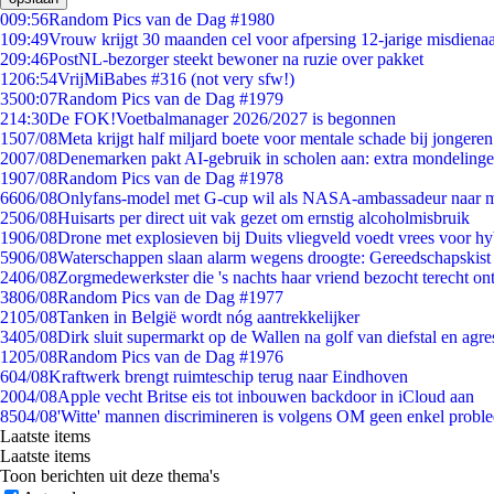
0
09:56
Random Pics van de Dag #1980
1
09:49
Vrouw krijgt 30 maanden cel voor afpersing 12-jarige misdienaa
2
09:46
PostNL-bezorger steekt bewoner na ruzie over pakket
12
06:54
VrijMiBabes #316 (not very sfw!)
35
00:07
Random Pics van de Dag #1979
2
14:30
De FOK!Voetbalmanager 2026/2027 is begonnen
15
07/08
Meta krijgt half miljard boete voor mentale schade bij jongeren
20
07/08
Denemarken pakt AI-gebruik in scholen aan: extra mondeling
19
07/08
Random Pics van de Dag #1978
66
06/08
Onlyfans-model met G-cup wil als NASA-ambassadeur naar 
25
06/08
Huisarts per direct uit vak gezet om ernstig alcoholmisbruik
19
06/08
Drone met explosieven bij Duits vliegveld voedt vrees voor hy
59
06/08
Waterschappen slaan alarm wegens droogte: Gereedschapskist
24
06/08
Zorgmedewerkster die 's nachts haar vriend bezocht terecht on
38
06/08
Random Pics van de Dag #1977
21
05/08
Tanken in België wordt nóg aantrekkelijker
34
05/08
Dirk sluit supermarkt op de Wallen na golf van diefstal en agre
12
05/08
Random Pics van de Dag #1976
6
04/08
Kraftwerk brengt ruimteschip terug naar Eindhoven
20
04/08
Apple vecht Britse eis tot inbouwen backdoor in iCloud aan
85
04/08
'Witte' mannen discrimineren is volgens OM geen enkel probl
Laatste items
Laatste items
Toon berichten uit deze thema's