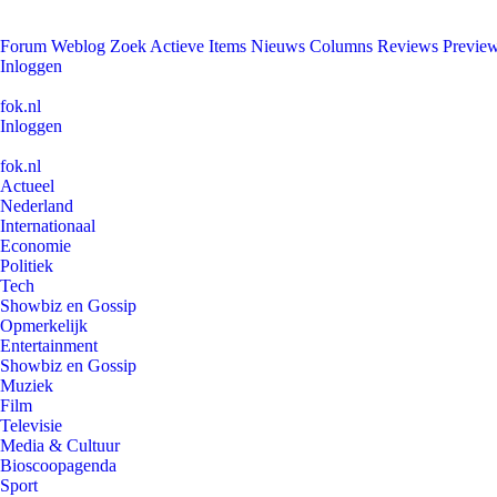
Forum
Weblog
Zoek
Actieve Items
Nieuws
Columns
Reviews
Previe
Inloggen
fok.nl
Inloggen
fok.nl
Actueel
Nederland
Internationaal
Economie
Politiek
Tech
Showbiz en Gossip
Opmerkelijk
Entertainment
Showbiz en Gossip
Muziek
Film
Televisie
Media & Cultuur
Bioscoopagenda
Sport