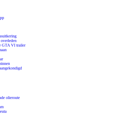
app
suitkering
d overleden
e GTA VI trailer
maan
ar
binnen
g aangekondigd
de olieroute
dam
euta