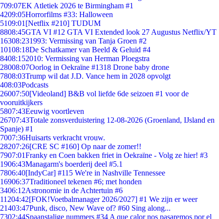
7
09:07
EK Atletiek 2026 te Birmingham #1
42
09:05
Horrorfilms #33: Halloween
51
09:01
[Netflix #210] TUDUM
88
08:45
GTA VI #12 GTA VI Extended look 27 Augustus Netflix/YT
163
08:23
1993: Vermissing van Tanja Groen #2
101
08:18
De Schatkamer van Beeld & Geluid #4
84
08:15
2010: Vermissing van Herman Ploegstra
280
08:07
Oorlog in Oekraïne #1318 Drone baby drone
78
08:03
Trump wil dat J.D. Vance hem in 2028 opvolgt
4
08:03
Podcasts
260
07:50
[Videoland] B&B vol liefde 6de seizoen #1 voor de
vooruitkijkers
58
07:43
Eeuwig voortleven
267
07:43
Totale zonsverduistering 12-08-2026 (Groenland, IJsland en
Spanje) #1
70
07:36
Huisarts verkracht vrouw.
282
07:26
[CRE SC #160] Op naar de zomer!!
79
07:01
Franky en Coen bakken friet in Oekraïne - Volg ze hier! #3
19
06:43
Managarm's boerderij deel #5.1
78
06:40
[IndyCar] #115 We're in Nashville Tennessee
169
06:37
Traditioneel tekenen #6; met honden
34
06:12
Astronomie in de Achtertuin #6
112
04:42
[FOK!Voetbalmanager 2026/2027] #1 We zijn er weer
214
03:47
Punk, disco, New Wave of? #60 Sing along...
73
02:44
Spaanstalige nummers #34 A que calor nos pasaremos por el