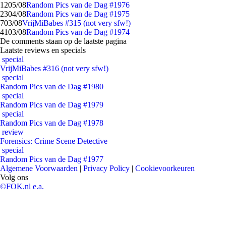
12
05/08
Random Pics van de Dag #1976
23
04/08
Random Pics van de Dag #1975
7
03/08
VrijMiBabes #315 (not very sfw!)
41
03/08
Random Pics van de Dag #1974
De comments staan op de laatste pagina
Laatste reviews en specials
special
VrijMiBabes #316 (not very sfw!)
special
Random Pics van de Dag #1980
special
Random Pics van de Dag #1979
special
Random Pics van de Dag #1978
review
Forensics: Crime Scene Detective
special
Random Pics van de Dag #1977
Algemene Voorwaarden
|
Privacy Policy
|
Cookievoorkeuren
Volg ons
©FOK.nl e.a.