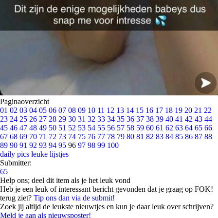
Paginaoverzicht
01
02
03
04
05
06
07
08
09
10
11
12
13
14
15
16
17
18
19
20
21
22
23
24
25
26
27
28
29
30
31
32
33
34
35
36
37
38
39
40
41
42
43
44
45
46
47
48
49
50
51
52
53
54
55
56
57
58
59
60
61
62
63
64
65
66
67
68
69
70
71
72
73
74
75
76
77
78
79
80
81
82
83
84
85
86
87
88
89
90
91
92
93
94
95
96
97
98
99
100
daily pics
leuke lijstjes
Submitter:
65
Help ons; deel dit item als je het leuk vond
Heb je een leuk of interessant bericht gevonden dat je graag op FOK!
terug ziet?
Tip ons dan via de submit!
Zoek jij altijd de leukste nieuwtjes en kun je daar leuk over schrijven?
Meld je aan als nieuwsposter!