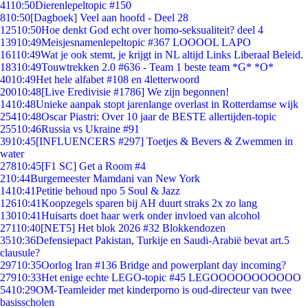
41
10:50
Dierenlepeltopic #150
8
10:50
[Dagboek] Veel aan hoofd - Deel 28
125
10:50
Hoe denkt God echt over homo-seksualiteit? deel 4
139
10:49
Meisjesnamenlepeltopic #367 LOOOOL LAPO
161
10:49
Wat je ook stemt, je krijgt in NL altijd Links Liberaal Beleid.
183
10:49
Touwtrekken 2.0 #636 - Team 1 beste team *G* *O*
40
10:49
Het hele alfabet #108 en 4letterwoord
200
10:48
[Live Eredivisie #1786] We zijn begonnen!
14
10:48
Unieke aanpak stopt jarenlange overlast in Rotterdamse wijk
254
10:48
Oscar Piastri: Over 10 jaar de BESTE allertijden-topic
255
10:46
Russia vs Ukraine #91
39
10:45
[INFLUENCERS #297] Toetjes & Bevers & Zwemmen in
water
278
10:45
[F1 SC] Get a Room #4
2
10:44
Burgemeester Mamdani van New York
14
10:41
Petitie behoud npo 5 Soul & Jazz
126
10:41
Koopzegels sparen bij AH duurt straks 2x zo lang
130
10:41
Huisarts doet haar werk onder invloed van alcohol
271
10:40
[NET5] Het blok 2026 #32 Blokkendozen
35
10:36
Defensiepact Pakistan, Turkije en Saudi-Arabië bevat art.5
clausule?
297
10:35
Oorlog Iran #136 Bridge and powerplant day incoming?
279
10:33
Het enige echte LEGO-topic #45 LEGOOOOOOOOOOO
54
10:29
OM-Teamleider met kinderporno is oud-directeur van twee
basisscholen