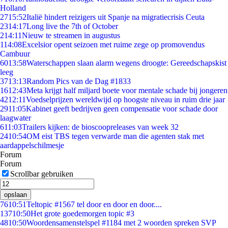
Holland
27
15:52
Italië hindert reizigers uit Spanje na migratiecrisis Ceuta
23
14:17
Long live the 7th of October
2
14:11
Nieuw te streamen in augustus
1
14:08
Excelsior opent seizoen met ruime zege op promovendus
Cambuur
60
13:58
Waterschappen slaan alarm wegens droogte: Gereedschapskist
leeg
37
13:13
Random Pics van de Dag #1833
16
12:43
Meta krijgt half miljard boete voor mentale schade bij jongeren
42
12:11
Voedselprijzen wereldwijd op hoogste niveau in ruim drie jaar
29
11:05
Kabinet geeft bedrijven geen compensatie voor schade door
laagwater
6
11:03
Trailers kijken: de bioscoopreleases van week 32
24
10:54
OM eist TBS tegen verwarde man die agenten stak met
aardappelschilmesje
Forum
Forum
Scrollbar gebruiken
opslaan
76
10:51
Teltopic #1567 tel door en door en door....
137
10:50
Het grote goedemorgen topic #3
48
10:50
Woordensamenstelspel #1184 met 2 woorden spreken SVP