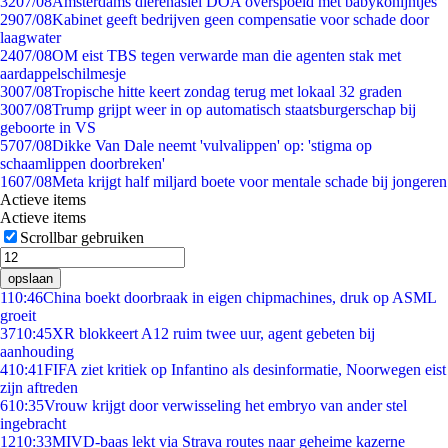
32
07/08
Amsterdams dierenasiel DOA overspoeld met babykonijntjes
29
07/08
Kabinet geeft bedrijven geen compensatie voor schade door
laagwater
24
07/08
OM eist TBS tegen verwarde man die agenten stak met
aardappelschilmesje
30
07/08
Tropische hitte keert zondag terug met lokaal 32 graden
30
07/08
Trump grijpt weer in op automatisch staatsburgerschap bij
geboorte in VS
57
07/08
Dikke Van Dale neemt 'vulvalippen' op: 'stigma op
schaamlippen doorbreken'
16
07/08
Meta krijgt half miljard boete voor mentale schade bij jongeren
Actieve items
Actieve items
Scrollbar gebruiken
opslaan
1
10:46
China boekt doorbraak in eigen chipmachines, druk op ASML
groeit
37
10:45
XR blokkeert A12 ruim twee uur, agent gebeten bij
aanhouding
4
10:41
FIFA ziet kritiek op Infantino als desinformatie, Noorwegen eist
zijn aftreden
6
10:35
Vrouw krijgt door verwisseling het embryo van ander stel
ingebracht
12
10:33
MIVD-baas lekt via Strava routes naar geheime kazerne