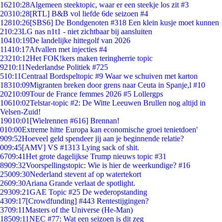
162
10:28
Algemeen steektopic, waar er een steekje los zit #3
203
10:28
[RTL] B&B vol liefde 6de seizoen #4
128
10:26
[SBS6] De Bondgenoten #318 Een klein kusje moet kunnen
2
10:23
LG nas n1t1 - niet zichtbaar bij aansluiten
104
10:19
De landelijke hittegolf van 2026
114
10:17
Afvallen met injecties #4
232
10:12
Het FOK!kers maken teringherrie topic
92
10:11
Nederlandse Politiek #725
5
10:11
Centraal Bordspeltopic #9 Waar we schuiven met karton
183
10:09
Migranten breken door grens naar Ceuta in Spanje,l #10
202
10:09
Tour de France femmes 2026 #5 Lollergps
106
10:02
Telstar-topic #2: De Witte Leeuwen Brullen nog altijd in
Velsen-Zuid!
190
10:01
[Wielrennen #616] Brennan!
0
10:00
Extreme hitte Europa kan economische groei tenietdoen'
9
09:52
Hoeveel geld spendeer jij aan je beginnende relatie?
0
09:45
[AMV] VS #1313 Lying sack of shit.
67
09:41
Het grote dagelijkse Trump nieuws topic #31
89
09:32
Voorspellingstopic: Wie is hier de weerkundige? #16
250
09:30
Nederland stevent af op watertekort
26
09:30
Ariana Grande verlaat de spotlight.
293
09:21
GAE Topic #25 De wederopstanding
43
09:17
[Crowdfunding] #443 Rentestijgingen?
37
09:11
Masters of the Universe (He-Man)
185
09:11
NEC #77: Wat een seizoen is dit zeg