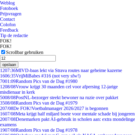
Weblog
Fotoboek
Prijsvragen
Contact
Colofon
Feedback
Tip de redactie
FOK!
FOK!
Scrollbar gebruiken
opslaan
12
07:36
MIVD-baas lekt via Strava routes naar geheime kazerne
16
06:35
VrijMiBabes #316 (not very sfw!)
70
01:09
Random Pics van de Dag #1980
12
08/08
Vrouw krijgt 30 maanden cel voor afpersing 12-jarige
misdienaar in kerk
50
08/08
PostNL-bezorger steekt bewoner na ruzie over pakket
35
08/08
Random Pics van de Dag #1979
2
07/08
De FOK!Voetbalmanager 2026/2027 is begonnen
16
07/08
Meta krijgt half miljard boete voor mentale schade bij jongeren
20
07/08
Denemarken pakt AI-gebruik in scholen aan: extra mondelinge
examens
19
07/08
Random Pics van de Dag #1978