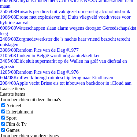
66
06/08
Onlyfans-model met G-cup wil als NASA-ambassadeur naar
maan
25
06/08
Huisarts per direct uit vak gezet om ernstig alcoholmisbruik
19
06/08
Drone met explosieven bij Duits vliegveld voedt vrees voor
hybride aanval
60
06/08
Waterschappen slaan alarm wegens droogte: Gereedschapskist
leeg
24
06/08
Zorgmedewerkster die 's nachts haar vriend bezocht terecht
ontslagen
38
06/08
Random Pics van de Dag #1977
21
05/08
Tanken in België wordt nóg aantrekkelijker
34
05/08
Dirk sluit supermarkt op de Wallen na golf van diefstal en
agressie
12
05/08
Random Pics van de Dag #1976
6
04/08
Kraftwerk brengt ruimteschip terug naar Eindhoven
20
04/08
Apple vecht Britse eis tot inbouwen backdoor in iCloud aan
Laatste items
Laatste items
Toon berichten uit deze thema's
Actueel
Entertainment
Sport
Film & Tv
Games
Toon berichten van deze types