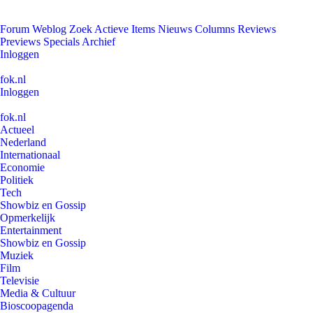
Forum
Weblog
Zoek
Actieve Items
Nieuws
Columns
Reviews
Previews
Specials
Archief
Inloggen
fok.nl
Inloggen
fok.nl
Actueel
Nederland
Internationaal
Economie
Politiek
Tech
Showbiz en Gossip
Opmerkelijk
Entertainment
Showbiz en Gossip
Muziek
Film
Televisie
Media & Cultuur
Bioscoopagenda