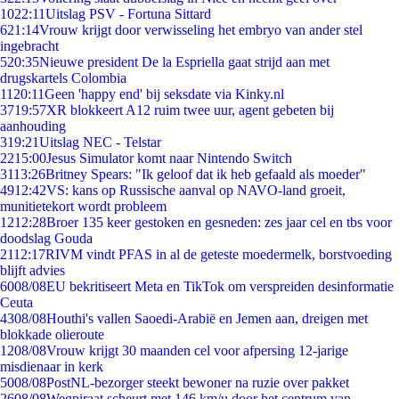
10
22:11
Uitslag PSV - Fortuna Sittard
6
21:14
Vrouw krijgt door verwisseling het embryo van ander stel
ingebracht
5
20:35
Nieuwe president De la Espriella gaat strijd aan met
drugskartels Colombia
11
20:11
Geen 'happy end' bij seksdate via Kinky.nl
37
19:57
XR blokkeert A12 ruim twee uur, agent gebeten bij
aanhouding
3
19:21
Uitslag NEC - Telstar
22
15:00
Jesus Simulator komt naar Nintendo Switch
31
13:26
Britney Spears: "Ik geloof dat ik heb gefaald als moeder"
49
12:42
VS: kans op Russische aanval op NAVO-land groeit,
munitietekort wordt probleem
12
12:28
Broer 135 keer gestoken en gesneden: zes jaar cel en tbs voor
doodslag Gouda
21
12:17
RIVM vindt PFAS in al de geteste moedermelk, borstvoeding
blijft advies
60
08/08
EU bekritiseert Meta en TikTok om verspreiden desinformatie
Ceuta
43
08/08
Houthi's vallen Saoedi-Arabië en Jemen aan, dreigen met
blokkade olieroute
12
08/08
Vrouw krijgt 30 maanden cel voor afpersing 12-jarige
misdienaar in kerk
50
08/08
PostNL-bezorger steekt bewoner na ruzie over pakket
26
08/08
Wegpiraat scheurt met 146 km/u door het centrum van