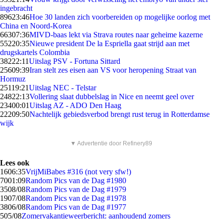
ingebracht
896
23:46
Hoe 30 landen zich voorbereiden op mogelijke oorlog met
China en Noord-Korea
663
07:36
MIVD-baas lekt via Strava routes naar geheime kazerne
552
20:35
Nieuwe president De la Espriella gaat strijd aan met
drugskartels Colombia
382
22:11
Uitslag PSV - Fortuna Sittard
256
09:39
Iran stelt zes eisen aan VS voor heropening Straat van
Hormuz
251
19:21
Uitslag NEC - Telstar
248
22:13
Vollering slaat dubbelslag in Nice en neemt geel over
234
00:01
Uitslag AZ - ADO Den Haag
222
09:50
Nachtelijk gebiedsverbod brengt rust terug in Rotterdamse
wijk
▼ Advertentie door Refinery89
Lees ook
16
06:35
VrijMiBabes #316 (not very sfw!)
70
01:09
Random Pics van de Dag #1980
35
08/08
Random Pics van de Dag #1979
19
07/08
Random Pics van de Dag #1978
38
06/08
Random Pics van de Dag #1977
5
05/08
Zomervakantieweerbericht: aanhoudend zomers