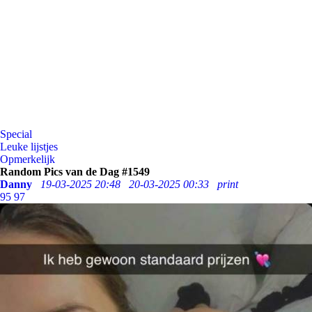
Special
Leuke lijstjes
Opmerkelijk
Random Pics van de Dag #1549
Danny
19-03-2025 20:48
20-03-2025 00:33
print
95
97