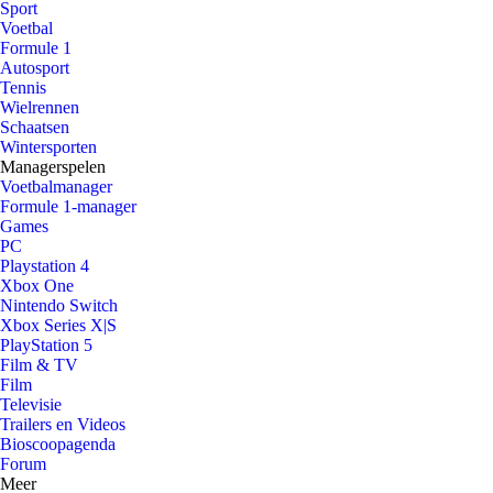
Sport
Voetbal
Formule 1
Autosport
Tennis
Wielrennen
Schaatsen
Wintersporten
Managerspelen
Voetbalmanager
Formule 1-manager
Games
PC
Playstation 4
Xbox One
Nintendo Switch
Xbox Series X|S
PlayStation 5
Film & TV
Film
Televisie
Trailers en Videos
Bioscoopagenda
Forum
Meer