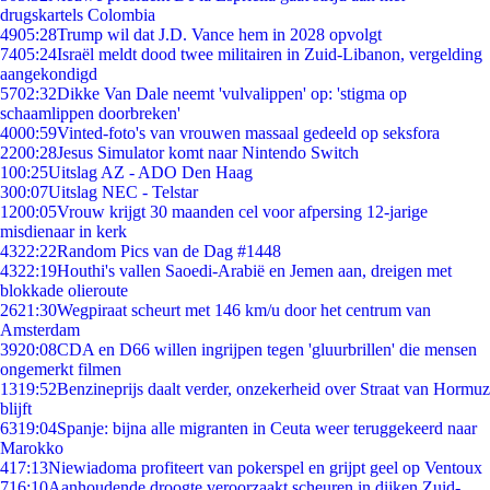
drugskartels Colombia
49
05:28
Trump wil dat J.D. Vance hem in 2028 opvolgt
74
05:24
Israël meldt dood twee militairen in Zuid-Libanon, vergelding
aangekondigd
57
02:32
Dikke Van Dale neemt 'vulvalippen' op: 'stigma op
schaamlippen doorbreken'
40
00:59
Vinted-foto's van vrouwen massaal gedeeld op seksfora
22
00:28
Jesus Simulator komt naar Nintendo Switch
1
00:25
Uitslag AZ - ADO Den Haag
3
00:07
Uitslag NEC - Telstar
12
00:05
Vrouw krijgt 30 maanden cel voor afpersing 12-jarige
misdienaar in kerk
43
22:22
Random Pics van de Dag #1448
43
22:19
Houthi's vallen Saoedi-Arabië en Jemen aan, dreigen met
blokkade olieroute
26
21:30
Wegpiraat scheurt met 146 km/u door het centrum van
Amsterdam
39
20:08
CDA en D66 willen ingrijpen tegen 'gluurbrillen' die mensen
ongemerkt filmen
13
19:52
Benzineprijs daalt verder, onzekerheid over Straat van Hormuz
blijft
63
19:04
Spanje: bijna alle migranten in Ceuta weer teruggekeerd naar
Marokko
4
17:13
Niewiadoma profiteert van pokerspel en grijpt geel op Ventoux
7
16:10
Aanhoudende droogte veroorzaakt scheuren in dijken Zuid-