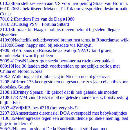
6
10:33
Iran stelt zes eisen aan VS voor heropening Straat van Hormuz
60
10:26
EU bekritiseert Meta en TikTok om verspreiden desinformatie
Ceuta
70
10:24
Random Pics van de Dag #1980
10
10:23
Uitslag PSV - Fortuna Sittard
2
10:13
Inbraak bij Haagse politie: dieven betrapt bij stelen illegale
sigaretten
4
10:09
Nachtelijk gebiedsverbod brengt rust terug in Rotterdamse wijk
11
10:06
Geen 'happy end' bij seksdate via Kinky.nl
49
09:54
VS: kans op Russische aanval op NAVO-land groeit,
munitietekort wordt probleem
50
09:41
PostNL-bezorger steekt bewoner na ruzie over pakket
8
09:19
Hoe 30 landen zich voorbereiden op mogelijke oorlog met
China en Noord-Korea
3
08:25
Vollering slaat dubbelslag in Nice en neemt geel over
12
08:24
Broer 135 keer gestoken en gesneden: zes jaar cel en tbs voor
doodslag Gouda
31
08:18
Britney Spears: "Ik geloof dat ik heb gefaald als moeder"
21
08:17
RIVM vindt PFAS in al de geteste moedermelk, borstvoeding
blijft advies
16
07:42
VrijMiBabes #316 (not very sfw!)
32
07:20
Amsterdams dierenasiel DOA overspoeld met babykonijntjes
71
06:36
Meer agressie tegen een andersluidende politieke mening, laat
jij je intimideren?
5
05:32
Nieuwe president De la Espriella gaat strijd aan met