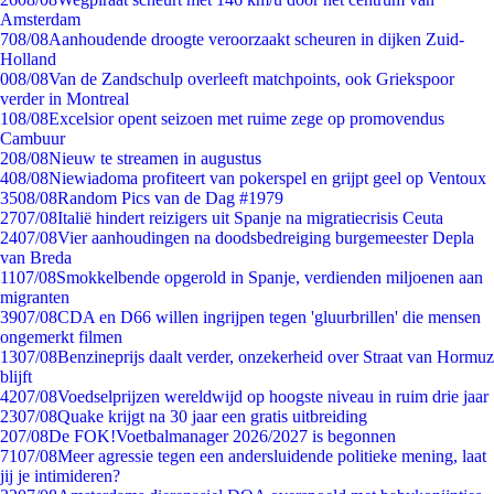
Amsterdam
7
08/08
Aanhoudende droogte veroorzaakt scheuren in dijken Zuid-
Holland
0
08/08
Van de Zandschulp overleeft matchpoints, ook Griekspoor
verder in Montreal
1
08/08
Excelsior opent seizoen met ruime zege op promovendus
Cambuur
2
08/08
Nieuw te streamen in augustus
4
08/08
Niewiadoma profiteert van pokerspel en grijpt geel op Ventoux
35
08/08
Random Pics van de Dag #1979
27
07/08
Italië hindert reizigers uit Spanje na migratiecrisis Ceuta
24
07/08
Vier aanhoudingen na doodsbedreiging burgemeester Depla
van Breda
11
07/08
Smokkelbende opgerold in Spanje, verdienden miljoenen aan
migranten
39
07/08
CDA en D66 willen ingrijpen tegen 'gluurbrillen' die mensen
ongemerkt filmen
13
07/08
Benzineprijs daalt verder, onzekerheid over Straat van Hormuz
blijft
42
07/08
Voedselprijzen wereldwijd op hoogste niveau in ruim drie jaar
23
07/08
Quake krijgt na 30 jaar een gratis uitbreiding
2
07/08
De FOK!Voetbalmanager 2026/2027 is begonnen
71
07/08
Meer agressie tegen een andersluidende politieke mening, laat
jij je intimideren?