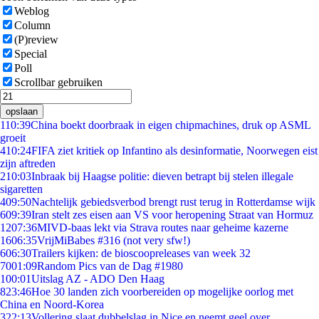
Weblog
Column
(P)review
Special
Poll
Scrollbar gebruiken
opslaan
1
10:39
China boekt doorbraak in eigen chipmachines, druk op ASML
groeit
4
10:24
FIFA ziet kritiek op Infantino als desinformatie, Noorwegen eist
zijn aftreden
2
10:03
Inbraak bij Haagse politie: dieven betrapt bij stelen illegale
sigaretten
4
09:50
Nachtelijk gebiedsverbod brengt rust terug in Rotterdamse wijk
6
09:39
Iran stelt zes eisen aan VS voor heropening Straat van Hormuz
12
07:36
MIVD-baas lekt via Strava routes naar geheime kazerne
16
06:35
VrijMiBabes #316 (not very sfw!)
6
06:30
Trailers kijken: de bioscoopreleases van week 32
70
01:09
Random Pics van de Dag #1980
1
00:01
Uitslag AZ - ADO Den Haag
8
23:46
Hoe 30 landen zich voorbereiden op mogelijke oorlog met
China en Noord-Korea
3
22:13
Vollering slaat dubbelslag in Nice en neemt geel over