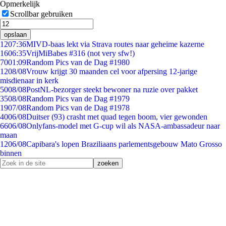
Opmerkelijk
Scrollbar gebruiken
opslaan
12
07:36
MIVD-baas lekt via Strava routes naar geheime kazerne
16
06:35
VrijMiBabes #316 (not very sfw!)
70
01:09
Random Pics van de Dag #1980
12
08/08
Vrouw krijgt 30 maanden cel voor afpersing 12-jarige
misdienaar in kerk
50
08/08
PostNL-bezorger steekt bewoner na ruzie over pakket
35
08/08
Random Pics van de Dag #1979
19
07/08
Random Pics van de Dag #1978
40
06/08
Duitser (93) crasht met quad tegen boom, vier gewonden
66
06/08
Onlyfans-model met G-cup wil als NASA-ambassadeur naar
maan
12
06/08
Capibara's lopen Braziliaans parlementsgebouw Mato Grosso
binnen