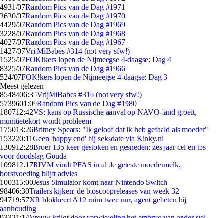
49
31/07
Random Pics van de Dag #1971
36
30/07
Random Pics van de Dag #1970
44
29/07
Random Pics van de Dag #1969
32
28/07
Random Pics van de Dag #1968
40
27/07
Random Pics van de Dag #1967
14
27/07
VrijMiBabes #314 (not very sfw!)
15
25/07
FOK!kers lopen de Nijmeegse 4-daagse: Dag 4
83
25/07
Random Pics van de Dag #1966
5
24/07
FOK!kers lopen de Nijmeegse 4-daagse: Dag 3
Meest gelezen
85484
06:35
VrijMiBabes #316 (not very sfw!)
57396
01:09
Random Pics van de Dag #1980
1807
12:42
VS: kans op Russische aanval op NAVO-land groeit,
munitietekort wordt probleem
1750
13:26
Britney Spears: "Ik geloof dat ik heb gefaald als moeder"
1532
20:11
Geen 'happy end' bij seksdate via Kinky.nl
1309
12:28
Broer 135 keer gestoken en gesneden: zes jaar cel en tbs
voor doodslag Gouda
1098
12:17
RIVM vindt PFAS in al de geteste moedermelk,
borstvoeding blijft advies
1003
15:00
Jesus Simulator komt naar Nintendo Switch
984
06:30
Trailers kijken: de bioscoopreleases van week 32
947
19:57
XR blokkeert A12 ruim twee uur, agent gebeten bij
aanhouding
933
21:14
Vrouw krijgt door verwisseling het embryo van ander stel