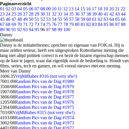
Paginaoverzicht
01
02
03
04
05
06
07
08
09
10
11
12
13
14
15
16
17
18
19
20
21
22
23
24
25
26
27
28
29
30
31
32
33
34
35
36
37
38
39
40
41
42
43
44
45
46
47
48
49
50
51
52
53
54
55
56
57
58
59
60
61
62
63
64
65
66
67
68
69
70
71
72
73
74
75
76
77
78
79
80
81
82
83
84
85
86
87
88
89
90
91
92
93
94
95
96
97
98
99
100
Danny
Danny is de initiatiefnemer, oprichter en eigenaar van FOK.nl. Hij is
maar zelden serieus, heeft een uitgesproken Rotterdamse mening die
lang niet altijd politiek correct is en bezit de bizarre eigenschap mensen
op de kast te jagen, waar dat eigenlijk nooit de bedoeling is. Houdt van
films, series, tech en gamen, en wil vooral nieuws met een mening.
Meer van Danny
16
06:35
VrijMiBabes #316 (not very sfw!)
70
01:09
Random Pics van de Dag #1980
35
08/08
Random Pics van de Dag #1979
19
07/08
Random Pics van de Dag #1978
38
06/08
Random Pics van de Dag #1977
12
05/08
Random Pics van de Dag #1976
23
04/08
Random Pics van de Dag #1975
7
03/08
VrijMiBabes #315 (not very sfw!)
41
03/08
Random Pics van de Dag #1974
30
02/08
Random Pics van de Dag #1973
44
01/08
Random Pics van de Dag #1972