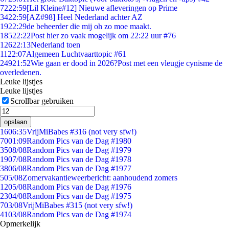
72
22:59
[Lil Kleine#12] Nieuwe afleveringen op Prime
34
22:59
[AZ#98] Heel Nederland achter AZ
19
22:29
de beheerder die mij oh zo moe maakt.
185
22:22
Post hier zo vaak mogelijk om 22:22 uur #76
126
22:13
Nederland toen
11
22:07
Algemeen Luchtvaarttopic #61
249
21:52
Wie gaan er dood in 2026?Post met een vleugje cynisme de
overledenen.
Leuke lijstjes
Leuke lijstjes
Scrollbar gebruiken
opslaan
16
06:35
VrijMiBabes #316 (not very sfw!)
70
01:09
Random Pics van de Dag #1980
35
08/08
Random Pics van de Dag #1979
19
07/08
Random Pics van de Dag #1978
38
06/08
Random Pics van de Dag #1977
5
05/08
Zomervakantieweerbericht: aanhoudend zomers
12
05/08
Random Pics van de Dag #1976
23
04/08
Random Pics van de Dag #1975
7
03/08
VrijMiBabes #315 (not very sfw!)
41
03/08
Random Pics van de Dag #1974
Opmerkelijk