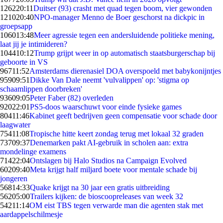
1262
20:11
Duitser (93) crasht met quad tegen boom, vier gewonden
1210
20:40
NPO-manager Menno de Boer geschorst na dickpic in
groepsapp
1060
13:48
Meer agressie tegen een andersluidende politieke mening,
laat jij je intimideren?
1044
10:12
Trump grijpt weer in op automatisch staatsburgerschap bij
geboorte in VS
967
11:52
Amsterdams dierenasiel DOA overspoeld met babykonijntjes
959
09:51
Dikke Van Dale neemt 'vulvalippen' op: 'stigma op
schaamlippen doorbreken'
936
09:05
Peter Faber (82) overleden
920
22:01
PS5-doos waarschuwt voor einde fysieke games
804
11:46
Kabinet geeft bedrijven geen compensatie voor schade door
laagwater
754
11:08
Tropische hitte keert zondag terug met lokaal 32 graden
737
09:37
Denemarken pakt AI-gebruik in scholen aan: extra
mondelinge examens
714
22:04
Ontslagen bij Halo Studios na Campaign Evolved
602
09:40
Meta krijgt half miljard boete voor mentale schade bij
jongeren
568
14:33
Quake krijgt na 30 jaar een gratis uitbreiding
562
05:00
Trailers kijken: de bioscoopreleases van week 32
542
11:14
OM eist TBS tegen verwarde man die agenten stak met
aardappelschilmesje