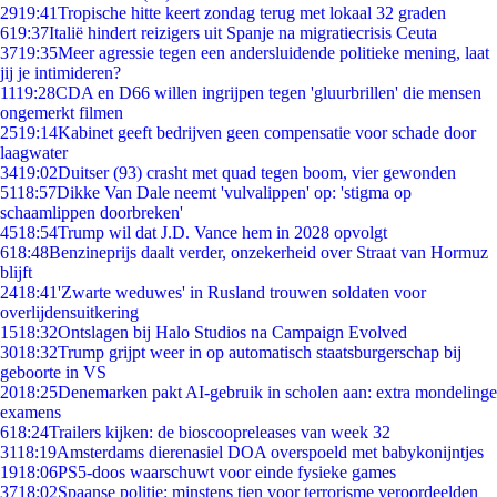
29
19:41
Tropische hitte keert zondag terug met lokaal 32 graden
6
19:37
Italië hindert reizigers uit Spanje na migratiecrisis Ceuta
37
19:35
Meer agressie tegen een andersluidende politieke mening, laat
jij je intimideren?
11
19:28
CDA en D66 willen ingrijpen tegen 'gluurbrillen' die mensen
ongemerkt filmen
25
19:14
Kabinet geeft bedrijven geen compensatie voor schade door
laagwater
34
19:02
Duitser (93) crasht met quad tegen boom, vier gewonden
51
18:57
Dikke Van Dale neemt 'vulvalippen' op: 'stigma op
schaamlippen doorbreken'
45
18:54
Trump wil dat J.D. Vance hem in 2028 opvolgt
6
18:48
Benzineprijs daalt verder, onzekerheid over Straat van Hormuz
blijft
24
18:41
'Zwarte weduwes' in Rusland trouwen soldaten voor
overlijdensuitkering
15
18:32
Ontslagen bij Halo Studios na Campaign Evolved
30
18:32
Trump grijpt weer in op automatisch staatsburgerschap bij
geboorte in VS
20
18:25
Denemarken pakt AI-gebruik in scholen aan: extra mondelinge
examens
6
18:24
Trailers kijken: de bioscoopreleases van week 32
31
18:19
Amsterdams dierenasiel DOA overspoeld met babykonijntjes
19
18:06
PS5-doos waarschuwt voor einde fysieke games
37
18:02
Spaanse politie: minstens tien voor terrorisme veroordeelden