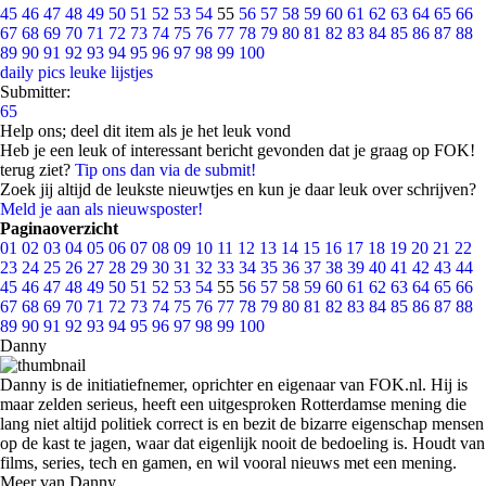
45
46
47
48
49
50
51
52
53
54
55
56
57
58
59
60
61
62
63
64
65
66
67
68
69
70
71
72
73
74
75
76
77
78
79
80
81
82
83
84
85
86
87
88
89
90
91
92
93
94
95
96
97
98
99
100
daily pics
leuke lijstjes
Submitter:
65
Help ons; deel dit item als je het leuk vond
Heb je een leuk of interessant bericht gevonden dat je graag op FOK!
terug ziet?
Tip ons dan via de submit!
Zoek jij altijd de leukste nieuwtjes en kun je daar leuk over schrijven?
Meld je aan als nieuwsposter!
Paginaoverzicht
01
02
03
04
05
06
07
08
09
10
11
12
13
14
15
16
17
18
19
20
21
22
23
24
25
26
27
28
29
30
31
32
33
34
35
36
37
38
39
40
41
42
43
44
45
46
47
48
49
50
51
52
53
54
55
56
57
58
59
60
61
62
63
64
65
66
67
68
69
70
71
72
73
74
75
76
77
78
79
80
81
82
83
84
85
86
87
88
89
90
91
92
93
94
95
96
97
98
99
100
Danny
Danny is de initiatiefnemer, oprichter en eigenaar van FOK.nl. Hij is
maar zelden serieus, heeft een uitgesproken Rotterdamse mening die
lang niet altijd politiek correct is en bezit de bizarre eigenschap mensen
op de kast te jagen, waar dat eigenlijk nooit de bedoeling is. Houdt van
films, series, tech en gamen, en wil vooral nieuws met een mening.
Meer van Danny