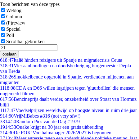
Toon berichten van deze types
Weblog
Column
(P)review
Special
Poll
Scrollbar gebruiken
opslaan
6
18:47
Italië hindert reizigers uit Spanje na migratiecrisis Ceuta
3
18:31
Vier aanhoudingen na doodsbedreiging burgemeester Depla
van Breda
3
18:26
Smokkelbende opgerold in Spanje, verdienden miljoenen aan
migranten
11
18:08
CDA en D66 willen ingrijpen tegen 'gluurbrillen' die mensen
ongemerkt filmen
6
17:56
Benzineprijs daalt verder, onzekerheid over Straat van Hormuz
blijft
11
17:47
Voedselprijzen wereldwijd op hoogste niveau in ruim drie jaar
9
14:50
VrijMiBabes #316 (not very sfw!)
33
14:50
Random Pics van de Dag #1979
19
14:33
Quake krijgt na 30 jaar een gratis uitbreiding
2
14:30
De FOK!Voetbalmanager 2026/2027 is begonnen
37
13:48
Meer agressie tegen een andersluidende politieke mening, laat