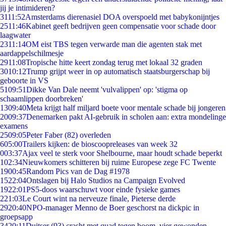
jij je intimideren?
31
11:52
Amsterdams dierenasiel DOA overspoeld met babykonijntjes
25
11:46
Kabinet geeft bedrijven geen compensatie voor schade door
laagwater
23
11:14
OM eist TBS tegen verwarde man die agenten stak met
aardappelschilmesje
29
11:08
Tropische hitte keert zondag terug met lokaal 32 graden
30
10:12
Trump grijpt weer in op automatisch staatsburgerschap bij
geboorte in VS
51
09:51
Dikke Van Dale neemt 'vulvalippen' op: 'stigma op
schaamlippen doorbreken'
13
09:40
Meta krijgt half miljard boete voor mentale schade bij jongeren
20
09:37
Denemarken pakt AI-gebruik in scholen aan: extra mondelinge
examens
25
09:05
Peter Faber (82) overleden
6
05:00
Trailers kijken: de bioscoopreleases van week 32
0
03:37
Ajax veel te sterk voor Shelbourne, maar houdt schade beperkt
1
02:34
Nieuwkomers schitteren bij ruime Europese zege FC Twente
19
00:45
Random Pics van de Dag #1978
15
22:04
Ontslagen bij Halo Studios na Campaign Evolved
19
22:01
PS5-doos waarschuwt voor einde fysieke games
2
21:03
Le Court wint na nerveuze finale, Pieterse derde
29
20:40
NPO-manager Menno de Boer geschorst na dickpic in
groepsapp
34
20:11
Duitser (93) crasht met quad tegen boom, vier gewonden