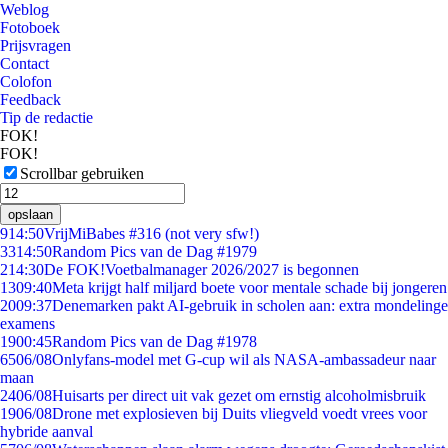
Weblog
Fotoboek
Prijsvragen
Contact
Colofon
Feedback
Tip de redactie
FOK!
FOK!
Scrollbar gebruiken
opslaan
9
14:50
VrijMiBabes #316 (not very sfw!)
33
14:50
Random Pics van de Dag #1979
2
14:30
De FOK!Voetbalmanager 2026/2027 is begonnen
13
09:40
Meta krijgt half miljard boete voor mentale schade bij jongeren
20
09:37
Denemarken pakt AI-gebruik in scholen aan: extra mondelinge
examens
19
00:45
Random Pics van de Dag #1978
65
06/08
Onlyfans-model met G-cup wil als NASA-ambassadeur naar
maan
24
06/08
Huisarts per direct uit vak gezet om ernstig alcoholmisbruik
19
06/08
Drone met explosieven bij Duits vliegveld voedt vrees voor
hybride aanval