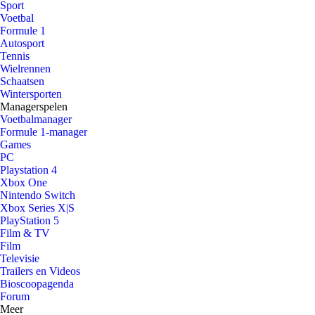
Sport
Voetbal
Formule 1
Autosport
Tennis
Wielrennen
Schaatsen
Wintersporten
Managerspelen
Voetbalmanager
Formule 1-manager
Games
PC
Playstation 4
Xbox One
Nintendo Switch
Xbox Series X|S
PlayStation 5
Film & TV
Film
Televisie
Trailers en Videos
Bioscoopagenda
Forum
Meer