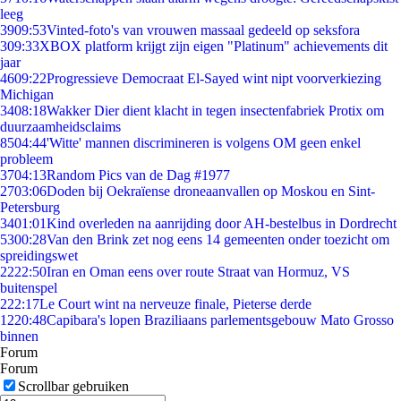
leeg
39
09:53
Vinted-foto's van vrouwen massaal gedeeld op seksfora
3
09:33
XBOX platform krijgt zijn eigen "Platinum" achievements dit
jaar
46
09:22
Progressieve Democraat El-Sayed wint nipt voorverkiezing
Michigan
34
08:18
Wakker Dier dient klacht in tegen insectenfabriek Protix om
duurzaamheidsclaims
85
04:44
'Witte' mannen discrimineren is volgens OM geen enkel
probleem
37
04:13
Random Pics van de Dag #1977
27
03:06
Doden bij Oekraïense droneaanvallen op Moskou en Sint-
Petersburg
34
01:01
Kind overleden na aanrijding door AH-bestelbus in Dordrecht
53
00:28
Van den Brink zet nog eens 14 gemeenten onder toezicht om
spreidingswet
22
22:50
Iran en Oman eens over route Straat van Hormuz, VS
buitenspel
2
22:17
Le Court wint na nerveuze finale, Pieterse derde
12
20:48
Capibara's lopen Braziliaans parlementsgebouw Mato Grosso
binnen
Forum
Forum
Scrollbar gebruiken