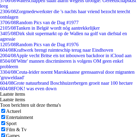
57
06/08
Waterschappen slaan alarm wegens droogte: Gereedschapskist
leeg
23
06/08
Zorgmedewerkster die 's nachts haar vriend bezocht terecht
ontslagen
37
06/08
Random Pics van de Dag #1977
21
05/08
Tanken in België wordt nóg aantrekkelijker
34
05/08
Dirk sluit supermarkt op de Wallen na golf van diefstal en
agressie
12
05/08
Random Pics van de Dag #1976
6
04/08
Kraftwerk brengt ruimteschip terug naar Eindhoven
20
04/08
Apple vecht Britse eis tot inbouwen backdoor in iCloud aan
85
04/08
'Witte' mannen discrimineren is volgens OM geen enkel
probleem
33
04/08
Ceuta-leider noemt Marokkaanse grensaanval door migranten
'gruweldaad'
6
04/08
Grote natuurbrand Boschhuizerbergen groeit naar 100 hectare
6
04/08
FOK! was even down
Laatste items
Laatste items
Toon berichten uit deze thema's
Actueel
Entertainment
Sport
Film & Tv
Games