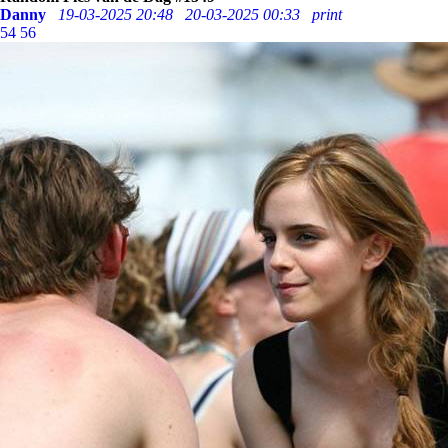
Danny
19-03-2025 20:48
20-03-2025 00:33
print
54
56