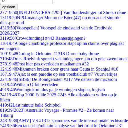
opslaan
277
19:50
[INFLUENCERS #295] Van flodderslinger tot Shrek-crème
131
19:50
NPO-manager Menno de Boer (47) op non-actief stuurde
dick-pic rond
43
19:50
[Voorspellen] Voorspel de eindstand van de Eredivisie
2026/2027
31
19:50
[Crowdfunding] #443 Rentestijgingen?
110
19:49
Jonge Cambridge professor stapt op na claims over plagiaat
en leugens
109
19:48
Oorlog in Oekraïne #1318 Drone baby drone
7
19:48
Dries Roelvink spreekt vakantieganger aan om gele zwembroek
278
19:48
Post hier pas overleden muzikanten #32
124
19:48
Migranten breken door grens naar Ceuta in Spanje,l #10
167
19:47
Ajax is een parodie op een voetbalclub #7 Vuurwerkjes
224
19:46
[SBS6] De Bondgenoten #317 We dansen de macaroni
13
19:46
William Orbit overleden
49
19:46
Woningtekort: dus ga je woningen slopen, logisch
241
19:46
Top 2000 Editie 2025 #243 Alle dikzakken willen op je
lijken
4
19:42
Last minute balie Schiphol
8
19:39
[2023] Australië: Voyager - Promise #2 - Ze komen naar
Tilburg
243
19:39
[AMV] VS #1312 spammers van de internationale rechtsorde
74
19:36
Een tactische/militaire analyse van het front in Oekraïne #31