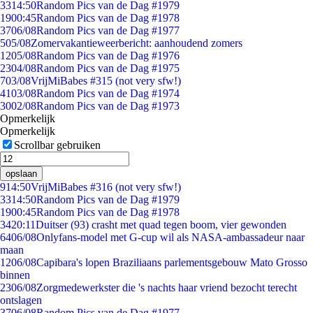
33
14:50
Random Pics van de Dag #1979
19
00:45
Random Pics van de Dag #1978
37
06/08
Random Pics van de Dag #1977
5
05/08
Zomervakantieweerbericht: aanhoudend zomers
12
05/08
Random Pics van de Dag #1976
23
04/08
Random Pics van de Dag #1975
7
03/08
VrijMiBabes #315 (not very sfw!)
41
03/08
Random Pics van de Dag #1974
30
02/08
Random Pics van de Dag #1973
Opmerkelijk
Opmerkelijk
Scrollbar gebruiken
opslaan
9
14:50
VrijMiBabes #316 (not very sfw!)
33
14:50
Random Pics van de Dag #1979
19
00:45
Random Pics van de Dag #1978
34
20:11
Duitser (93) crasht met quad tegen boom, vier gewonden
64
06/08
Onlyfans-model met G-cup wil als NASA-ambassadeur naar
maan
12
06/08
Capibara's lopen Braziliaans parlementsgebouw Mato Grosso
binnen
23
06/08
Zorgmedewerkster die 's nachts haar vriend bezocht terecht
ontslagen
37
06/08
Random Pics van de Dag #1977