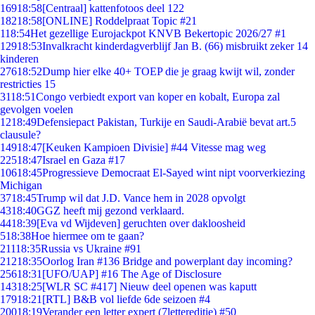
169
18:58
[Centraal] kattenfotoos deel 122
182
18:58
[ONLINE] Roddelpraat Topic #21
1
18:54
Het gezellige Eurojackpot KNVB Bekertopic 2026/27 #1
129
18:53
Invalkracht kinderdagverblijf Jan B. (66) misbruikt zeker 14
kinderen
276
18:52
Dump hier elke 40+ TOEP die je graag kwijt wil, zonder
restricties 15
31
18:51
Congo verbiedt export van koper en kobalt, Europa zal
gevolgen voelen
12
18:49
Defensiepact Pakistan, Turkije en Saudi-Arabië bevat art.5
clausule?
149
18:47
[Keuken Kampioen Divisie] #44 Vitesse mag weg
225
18:47
Israel en Gaza #17
106
18:45
Progressieve Democraat El-Sayed wint nipt voorverkiezing
Michigan
37
18:45
Trump wil dat J.D. Vance hem in 2028 opvolgt
43
18:40
GGZ heeft mij gezond verklaard.
44
18:39
[Eva vd Wijdeven] geruchten over dakloosheid
5
18:38
Hoe hiermee om te gaan?
211
18:35
Russia vs Ukraine #91
212
18:35
Oorlog Iran #136 Bridge and powerplant day incoming?
256
18:31
[UFO/UAP] #16 The Age of Disclosure
143
18:25
[WLR SC #417] Nieuw deel openen was kaputt
179
18:21
[RTL] B&B vol liefde 6de seizoen #4
200
18:19
Verander een letter expert (7lettereditie) #50