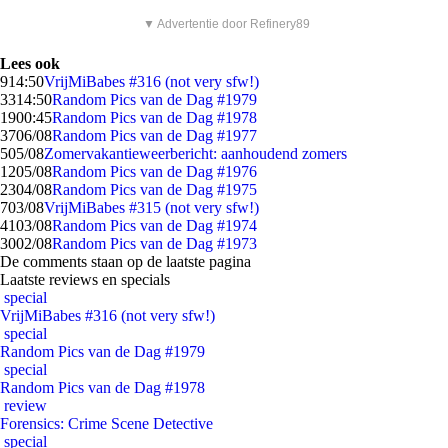
▼ Advertentie door Refinery89
Lees ook
9
14:50
VrijMiBabes #316 (not very sfw!)
33
14:50
Random Pics van de Dag #1979
19
00:45
Random Pics van de Dag #1978
37
06/08
Random Pics van de Dag #1977
5
05/08
Zomervakantieweerbericht: aanhoudend zomers
12
05/08
Random Pics van de Dag #1976
23
04/08
Random Pics van de Dag #1975
7
03/08
VrijMiBabes #315 (not very sfw!)
41
03/08
Random Pics van de Dag #1974
30
02/08
Random Pics van de Dag #1973
De comments staan op de laatste pagina
Laatste reviews en specials
special
VrijMiBabes #316 (not very sfw!)
special
Random Pics van de Dag #1979
special
Random Pics van de Dag #1978
review
Forensics: Crime Scene Detective
special