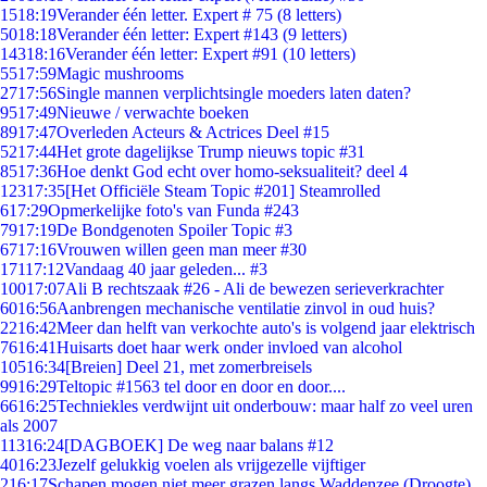
15
18:19
Verander één letter. Expert # 75 (8 letters)
50
18:18
Verander één letter: Expert #143 (9 letters)
143
18:16
Verander één letter: Expert #91 (10 letters)
55
17:59
Magic mushrooms
27
17:56
Single mannen verplichtsingle moeders laten daten?
95
17:49
Nieuwe / verwachte boeken
89
17:47
Overleden Acteurs & Actrices Deel #15
52
17:44
Het grote dagelijkse Trump nieuws topic #31
85
17:36
Hoe denkt God echt over homo-seksualiteit? deel 4
123
17:35
[Het Officiële Steam Topic #201] Steamrolled
6
17:29
Opmerkelijke foto's van Funda #243
79
17:19
De Bondgenoten Spoiler Topic #3
67
17:16
Vrouwen willen geen man meer #30
171
17:12
Vandaag 40 jaar geleden... #3
100
17:07
Ali B rechtszaak #26 - Ali de bewezen serieverkrachter
60
16:56
Aanbrengen mechanische ventilatie zinvol in oud huis?
22
16:42
Meer dan helft van verkochte auto's is volgend jaar elektrisch
76
16:41
Huisarts doet haar werk onder invloed van alcohol
105
16:34
[Breien] Deel 21, met zomerbreisels
99
16:29
Teltopic #1563 tel door en door en door....
66
16:25
Techniekles verdwijnt uit onderbouw: maar half zo veel uren
als 2007
113
16:24
[DAGBOEK] De weg naar balans #12
40
16:23
Jezelf gelukkig voelen als vrijgezelle vijftiger
2
16:17
Schapen mogen niet meer grazen langs Waddenzee (Droogte)