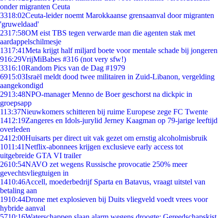
onder migranten Ceuta
33
18:02
Ceuta-leider noemt Marokkaanse grensaanval door migranten
'gruweldaad'
23
17:58
OM eist TBS tegen verwarde man die agenten stak met
aardappelschilmesje
13
17:41
Meta krijgt half miljard boete voor mentale schade bij jongeren
9
16:29
VrijMiBabes #316 (not very sfw!)
33
16:10
Random Pics van de Dag #1979
69
15:03
Israël meldt dood twee militairen in Zuid-Libanon, vergelding
aangekondigd
29
13:48
NPO-manager Menno de Boer geschorst na dickpic in
groepsapp
1
13:37
Nieuwkomers schitteren bij ruime Europese zege FC Twente
14
12:19
Zangeres en Idols-jurylid Jerney Kaagman op 79-jarige leeftijd
overleden
24
12:00
Huisarts per direct uit vak gezet om ernstig alcoholmisbruik
10
11:41
Netflix-abonnees krijgen exclusieve early access tot
uitgebreide GTA VI trailer
26
10:54
NAVO zet wegens Russische provocatie 250% meer
gevechtsvliegtuigen in
14
10:46
Accell, moederbedrijf Sparta en Batavus, vraagt uitstel van
betaling aan
19
10:44
Drone met explosieven bij Duits vliegveld voedt vrees voor
hybride aanval
57
10:16
Waterschappen slaan alarm wegens droogte: Gereedschapskist