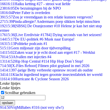
166
16:11
Haiku ketting #27 - strooi wat liefde
238
16:05
De bezuinigingen bij de NPO
18
16:04
Peter Faber is overleden
39
15:57
Zou je vreemdgaan in een relatie kunnen vergeven?
27
15:39
Pinda-allergie? Andermans poep slikken helpt misschien
192
15:38
[SBS6] De Oranjezomer #10 Helene je kan het niet stop
ermee
176
15:36
[Live Eredivisie #1784] Dying seconds van het seizoen!
144
15:17
De EU-politiek #6 Musk naar Europa!
163
15:13
Politieke podcasts #1
5
15:11
Geen miljonair zijn door tijdverspilling
141
15:02
Zaken waar je je echt dood aan ergert #17 - Werklui
70
14:53
Afvallen met injecties #4
131
14:52
Hip Hop Central #114 Hip Hop Don´t Stop!
7
14:50
[X-Files Reboot] Filmen pilot gepland in mei 2026
14
14:13
97-jarige Betty verbreekt opnieuw record als oudste
34
14:11
Klacht ingediend tegen grootste insectenfabriek ter wereld
116
14:10
Hurricane & Cyclone Season 2026
Leuke lijstjes
Leuke lijstjes
Scrollbar gebruiken
opslaan
9
14:50
VrijMiBabes #316 (not very sfw!)