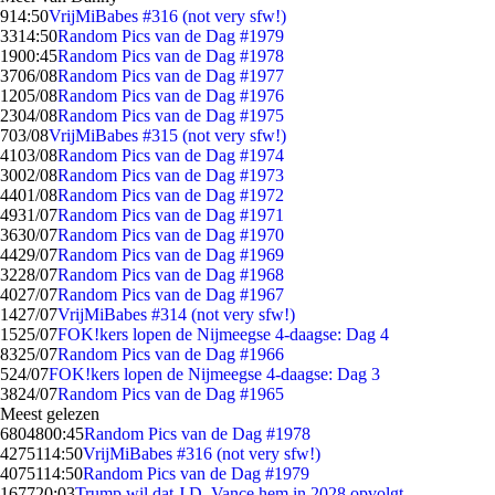
9
14:50
VrijMiBabes #316 (not very sfw!)
33
14:50
Random Pics van de Dag #1979
19
00:45
Random Pics van de Dag #1978
37
06/08
Random Pics van de Dag #1977
12
05/08
Random Pics van de Dag #1976
23
04/08
Random Pics van de Dag #1975
7
03/08
VrijMiBabes #315 (not very sfw!)
41
03/08
Random Pics van de Dag #1974
30
02/08
Random Pics van de Dag #1973
44
01/08
Random Pics van de Dag #1972
49
31/07
Random Pics van de Dag #1971
36
30/07
Random Pics van de Dag #1970
44
29/07
Random Pics van de Dag #1969
32
28/07
Random Pics van de Dag #1968
40
27/07
Random Pics van de Dag #1967
14
27/07
VrijMiBabes #314 (not very sfw!)
15
25/07
FOK!kers lopen de Nijmeegse 4-daagse: Dag 4
83
25/07
Random Pics van de Dag #1966
5
24/07
FOK!kers lopen de Nijmeegse 4-daagse: Dag 3
38
24/07
Random Pics van de Dag #1965
Meest gelezen
68048
00:45
Random Pics van de Dag #1978
42751
14:50
VrijMiBabes #316 (not very sfw!)
40751
14:50
Random Pics van de Dag #1979
1677
20:03
Trump wil dat J.D. Vance hem in 2028 opvolgt