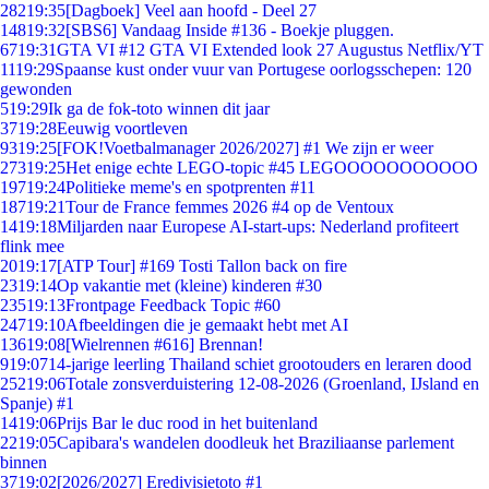
282
19:35
[Dagboek] Veel aan hoofd - Deel 27
148
19:32
[SBS6] Vandaag Inside #136 - Boekje pluggen.
67
19:31
GTA VI #12 GTA VI Extended look 27 Augustus Netflix/YT
11
19:29
Spaanse kust onder vuur van Portugese oorlogsschepen: 120
gewonden
5
19:29
Ik ga de fok-toto winnen dit jaar
37
19:28
Eeuwig voortleven
93
19:25
[FOK!Voetbalmanager 2026/2027] #1 We zijn er weer
273
19:25
Het enige echte LEGO-topic #45 LEGOOOOOOOOOOO
197
19:24
Politieke meme's en spotprenten #11
187
19:21
Tour de France femmes 2026 #4 op de Ventoux
14
19:18
Miljarden naar Europese AI-start-ups: Nederland profiteert
flink mee
20
19:17
[ATP Tour] #169 Tosti Tallon back on fire
23
19:14
Op vakantie met (kleine) kinderen #30
235
19:13
Frontpage Feedback Topic #60
247
19:10
Afbeeldingen die je gemaakt hebt met AI
136
19:08
[Wielrennen #616] Brennan!
9
19:07
14-jarige leerling Thailand schiet grootouders en leraren dood
252
19:06
Totale zonsverduistering 12-08-2026 (Groenland, IJsland en
Spanje) #1
14
19:06
Prijs Bar le duc rood in het buitenland
22
19:05
Capibara's wandelen doodleuk het Braziliaanse parlement
binnen
37
19:02
[2026/2027] Eredivisietoto #1