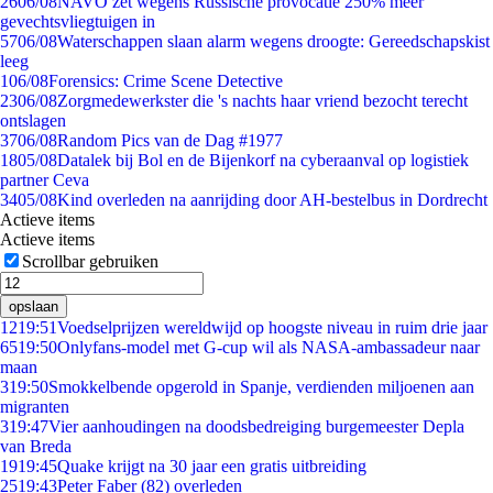
26
06/08
NAVO zet wegens Russische provocatie 250% meer
gevechtsvliegtuigen in
57
06/08
Waterschappen slaan alarm wegens droogte: Gereedschapskist
leeg
1
06/08
Forensics: Crime Scene Detective
23
06/08
Zorgmedewerkster die 's nachts haar vriend bezocht terecht
ontslagen
37
06/08
Random Pics van de Dag #1977
18
05/08
Datalek bij Bol en de Bijenkorf na cyberaanval op logistiek
partner Ceva
34
05/08
Kind overleden na aanrijding door AH-bestelbus in Dordrecht
Actieve items
Actieve items
Scrollbar gebruiken
opslaan
12
19:51
Voedselprijzen wereldwijd op hoogste niveau in ruim drie jaar
65
19:50
Onlyfans-model met G-cup wil als NASA-ambassadeur naar
maan
3
19:50
Smokkelbende opgerold in Spanje, verdienden miljoenen aan
migranten
3
19:47
Vier aanhoudingen na doodsbedreiging burgemeester Depla
van Breda
19
19:45
Quake krijgt na 30 jaar een gratis uitbreiding
25
19:43
Peter Faber (82) overleden