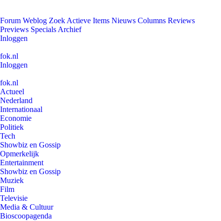
Forum
Weblog
Zoek
Actieve Items
Nieuws
Columns
Reviews
Previews
Specials
Archief
Inloggen
fok.nl
Inloggen
fok.nl
Actueel
Nederland
Internationaal
Economie
Politiek
Tech
Showbiz en Gossip
Opmerkelijk
Entertainment
Showbiz en Gossip
Muziek
Film
Televisie
Media & Cultuur
Bioscoopagenda