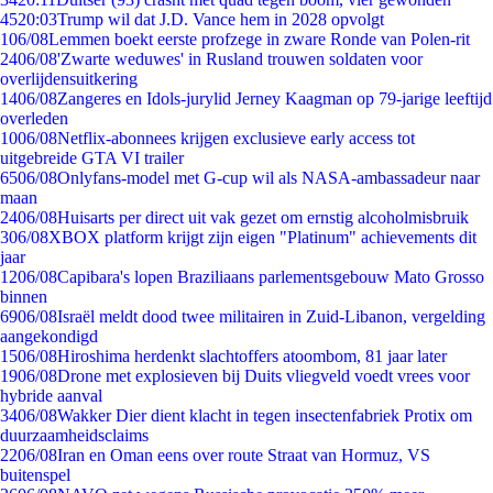
45
20:03
Trump wil dat J.D. Vance hem in 2028 opvolgt
1
06/08
Lemmen boekt eerste profzege in zware Ronde van Polen-rit
24
06/08
'Zwarte weduwes' in Rusland trouwen soldaten voor
overlijdensuitkering
14
06/08
Zangeres en Idols-jurylid Jerney Kaagman op 79-jarige leeftijd
overleden
10
06/08
Netflix-abonnees krijgen exclusieve early access tot
uitgebreide GTA VI trailer
65
06/08
Onlyfans-model met G-cup wil als NASA-ambassadeur naar
maan
24
06/08
Huisarts per direct uit vak gezet om ernstig alcoholmisbruik
3
06/08
XBOX platform krijgt zijn eigen "Platinum" achievements dit
jaar
12
06/08
Capibara's lopen Braziliaans parlementsgebouw Mato Grosso
binnen
69
06/08
Israël meldt dood twee militairen in Zuid-Libanon, vergelding
aangekondigd
15
06/08
Hiroshima herdenkt slachtoffers atoombom, 81 jaar later
19
06/08
Drone met explosieven bij Duits vliegveld voedt vrees voor
hybride aanval
34
06/08
Wakker Dier dient klacht in tegen insectenfabriek Protix om
duurzaamheidsclaims
22
06/08
Iran en Oman eens over route Straat van Hormuz, VS
buitenspel