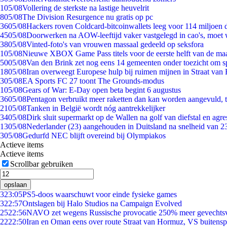
1
05/08
Vollering de sterkste na lastige heuvelrit
8
05/08
The Division Resurgence nu gratis op pc
36
05/08
Hackers roven Coldcard-bitcoinwallets leeg voor 114 miljoen d
45
05/08
Doorwerken na AOW-leeftijd vaker vastgelegd in cao's, moet
38
05/08
Vinted-foto's van vrouwen massaal gedeeld op seksfora
1
05/08
Nieuwe XBOX Game Pass titels voor de eerste helft van de ma
50
05/08
Van den Brink zet nog eens 14 gemeenten onder toezicht om s
18
05/08
Iran overweegt Europese hulp bij ruimen mijnen in Straat va
3
05/08
EA Sports FC 27 toont The Grounds-modus
1
05/08
Gears of War: E-Day open beta begint 6 augustus
36
05/08
Pentagon verbruikt meer raketten dan kan worden aangevuld, t
21
05/08
Tanken in België wordt nóg aantrekkelijker
34
05/08
Dirk sluit supermarkt op de Wallen na golf van diefstal en agre
13
05/08
Nederlander (23) aangehouden in Duitsland na snelheid van 
3
05/08
Gedurfd NEC blijft overeind bij Olympiakos
Actieve items
Actieve items
Scrollbar gebruiken
opslaan
3
23:05
PS5-doos waarschuwt voor einde fysieke games
3
22:57
Ontslagen bij Halo Studios na Campaign Evolved
25
22:56
NAVO zet wegens Russische provocatie 250% meer gevechtsvl
22
22:50
Iran en Oman eens over route Straat van Hormuz, VS buitensp