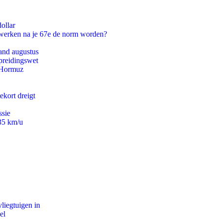
ollar
 werken na je 67e de norm worden?
and augustus
preidingswet
n Hormuz
ekort dreigt
ssie
235 km/u
iegtuigen in
el