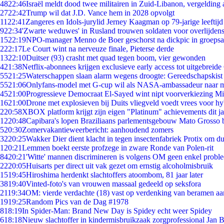
48
22:46
Israël meldt dood twee militairen in Zuid-Libanon, vergeldin
27
22:42
Trump wil dat J.D. Vance hem in 2028 opvolgt
11
22:41
Zangeres en Idols-jurylid Jerney Kaagman op 79-jarige leeftijd
9
22:34
'Zwarte weduwes' in Rusland trouwen soldaten voor overlijdens
15
22:19
NPO-manager Menno de Boer geschorst na dickpic in groeps
2
22:17
Le Court wint na nerveuze finale, Pieterse derde
13
22:10
Duitser (93) crasht met quad tegen boom, vier gewonden
4
21:38
Netflix-abonnees krijgen exclusieve early access tot uitgebreide
55
21:25
Waterschappen slaan alarm wegens droogte: Gereedschapskist
55
21:06
Onlyfans-model met G-cup wil als NASA-ambassadeur naar 
45
21:00
Progressieve Democraat El-Sayed wint nipt voorverkiezing M
16
21:00
Drone met explosieven bij Duits vliegveld voedt vrees voor hy
2
20:58
XBOX platform krijgt zijn eigen "Platinum" achievements dit ja
12
20:48
Capibara's lopen Braziliaans parlementsgebouw Mato Grosso 
5
20:30
Zomervakantieweerbericht: aanhoudend zomers
32
20:25
Wakker Dier dient klacht in tegen insectenfabriek Protix om 
1
20:21
Lemmen boekt eerste profzege in zware Ronde van Polen-rit
84
20:21
'Witte' mannen discrimineren is volgens OM geen enkel probl
22
20:05
Huisarts per direct uit vak gezet om ernstig alcoholmisbruik
15
19:45
Hiroshima herdenkt slachtoffers atoombom, 81 jaar later
38
19:40
Vinted-foto's van vrouwen massaal gedeeld op seksfora
21
19:34
OM: vierde verdachte (18) vast op verdenking van beramen aa
19
19:25
Random Pics van de Dag #1978
8
18:19
In Spider-Man: Brand New Day is Spidey echt weer Spidey
6
18:18
Nieuw slachtoffer in kindermisbruikzaak zorgprofessional Jan B