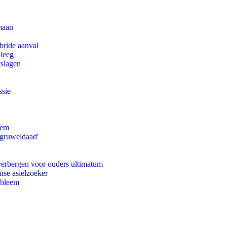
maan
bride aanval
 leeg
tslagen
ssie
eem
'gruweldaad'
 verbergen voor ouders ultimatum
nse asielzoeker
obleem