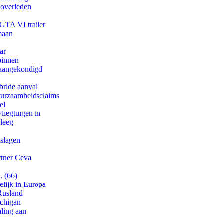
 overleden
 GTA VI trailer
maan
ar
binnen
g aangekondigd
bride aanval
duurzaamheidsclaims
el
iegtuigen in
 leeg
tslagen
rtner Ceva
. (66)
lijk in Europa
Rusland
ichigan
aling aan