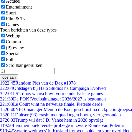
Actueel
Entertainment
Sport
Film & Tv
Games
Toon berichten van deze types
Weblog
Column
(P)review
Special
Poll
Scrollbar gebruiken
opslaan
19
22:45
Random Pics van de Dag #1978
3
22:04
Ontslagen bij Halo Studios na Campaign Evolved
3
22:01
PS5-doos waarschuwt voor einde fysieke games
2
21:30
De FOK!Voetbalmanager 2026/2027 is begonnen
2
21:03
Le Court wint na nerveuze finale, Pieterse derde
15
20:40
NPO-manager Menno de Boer geschorst na dickpic in groeps
13
20:11
Duitser (93) crasht met quad tegen boom, vier gewonden
27
20:03
Trump wil dat J.D. Vance hem in 2028 opvolgt
1
19:50
Lemmen boekt eerste profzege in zware Ronde van Polen-rit
9
19:42
'Zwarte weduwes' in Rusland trouwen soldaten voor overlijdens