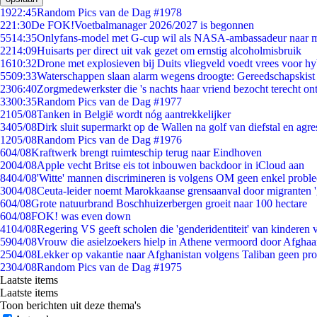
19
22:45
Random Pics van de Dag #1978
2
21:30
De FOK!Voetbalmanager 2026/2027 is begonnen
55
14:35
Onlyfans-model met G-cup wil als NASA-ambassadeur naar 
22
14:09
Huisarts per direct uit vak gezet om ernstig alcoholmisbruik
16
10:32
Drone met explosieven bij Duits vliegveld voedt vrees voor hy
55
09:33
Waterschappen slaan alarm wegens droogte: Gereedschapskist
23
06:40
Zorgmedewerkster die 's nachts haar vriend bezocht terecht on
33
00:35
Random Pics van de Dag #1977
21
05/08
Tanken in België wordt nóg aantrekkelijker
34
05/08
Dirk sluit supermarkt op de Wallen na golf van diefstal en agre
12
05/08
Random Pics van de Dag #1976
6
04/08
Kraftwerk brengt ruimteschip terug naar Eindhoven
20
04/08
Apple vecht Britse eis tot inbouwen backdoor in iCloud aan
84
04/08
'Witte' mannen discrimineren is volgens OM geen enkel probl
30
04/08
Ceuta-leider noemt Marokkaanse grensaanval door migranten 
6
04/08
Grote natuurbrand Boschhuizerbergen groeit naar 100 hectare
6
04/08
FOK! was even down
41
04/08
Regering VS geeft scholen die 'genderidentiteit' van kinderen
59
04/08
Vrouw die asielzoekers hielp in Athene vermoord door Afghaa
25
04/08
Lekker op vakantie naar Afghanistan volgens Taliban geen pr
23
04/08
Random Pics van de Dag #1975
Laatste items
Laatste items
Toon berichten uit deze thema's