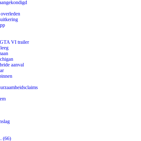
g aangekondigd
 overleden
uitkering
app
 GTA VI trailer
 leeg
maan
ichigan
bride aanval
ar
binnen
duurzaamheidsclaims
eem
nslag
. (66)