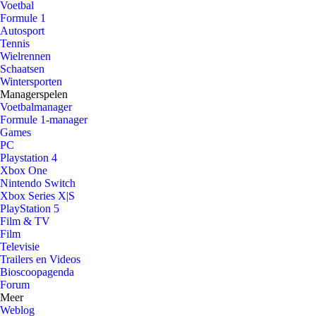
Voetbal
Formule 1
Autosport
Tennis
Wielrennen
Schaatsen
Wintersporten
Managerspelen
Voetbalmanager
Formule 1-manager
Games
PC
Playstation 4
Xbox One
Nintendo Switch
Xbox Series X|S
PlayStation 5
Film & TV
Film
Televisie
Trailers en Videos
Bioscoopagenda
Forum
Meer
Weblog