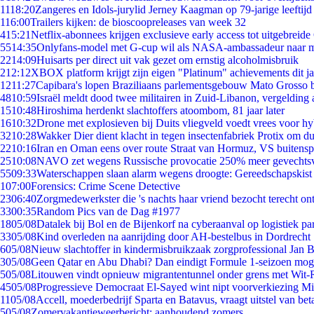
11
18:20
Zangeres en Idols-jurylid Jerney Kaagman op 79-jarige leeftijd
1
16:00
Trailers kijken: de bioscoopreleases van week 32
4
15:21
Netflix-abonnees krijgen exclusieve early access tot uitgebreide
55
14:35
Onlyfans-model met G-cup wil als NASA-ambassadeur naar 
22
14:09
Huisarts per direct uit vak gezet om ernstig alcoholmisbruik
2
12:12
XBOX platform krijgt zijn eigen "Platinum" achievements dit ja
12
11:27
Capibara's lopen Braziliaans parlementsgebouw Mato Grosso 
48
10:59
Israël meldt dood twee militairen in Zuid-Libanon, vergeldin
15
10:48
Hiroshima herdenkt slachtoffers atoombom, 81 jaar later
16
10:32
Drone met explosieven bij Duits vliegveld voedt vrees voor hy
32
10:28
Wakker Dier dient klacht in tegen insectenfabriek Protix om 
22
10:16
Iran en Oman eens over route Straat van Hormuz, VS buitensp
25
10:08
NAVO zet wegens Russische provocatie 250% meer gevechtsvl
55
09:33
Waterschappen slaan alarm wegens droogte: Gereedschapskist
1
07:00
Forensics: Crime Scene Detective
23
06:40
Zorgmedewerkster die 's nachts haar vriend bezocht terecht on
33
00:35
Random Pics van de Dag #1977
18
05/08
Datalek bij Bol en de Bijenkorf na cyberaanval op logistiek pa
33
05/08
Kind overleden na aanrijding door AH-bestelbus in Dordrecht
6
05/08
Nieuw slachtoffer in kindermisbruikzaak zorgprofessional Jan B
3
05/08
Geen Qatar en Abu Dhabi? Dan eindigt Formule 1-seizoen moge
5
05/08
Litouwen vindt opnieuw migrantentunnel onder grens met Wit-
45
05/08
Progressieve Democraat El-Sayed wint nipt voorverkiezing M
11
05/08
Accell, moederbedrijf Sparta en Batavus, vraagt uitstel van bet
5
05/08
Zomervakantieweerbericht: aanhoudend zomers