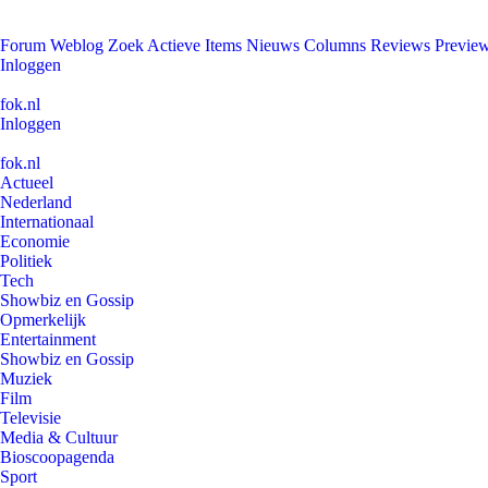
Forum
Weblog
Zoek
Actieve Items
Nieuws
Columns
Reviews
Previe
Inloggen
fok.nl
Inloggen
fok.nl
Actueel
Nederland
Internationaal
Economie
Politiek
Tech
Showbiz en Gossip
Opmerkelijk
Entertainment
Showbiz en Gossip
Muziek
Film
Televisie
Media & Cultuur
Bioscoopagenda
Sport