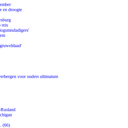
tember
e en droogte
rsburg
 reis
logsmisdadigers'
eem
'gruweldaad'
 verbergen voor ouders ultimatum
-Rusland
ichigan
. (66)