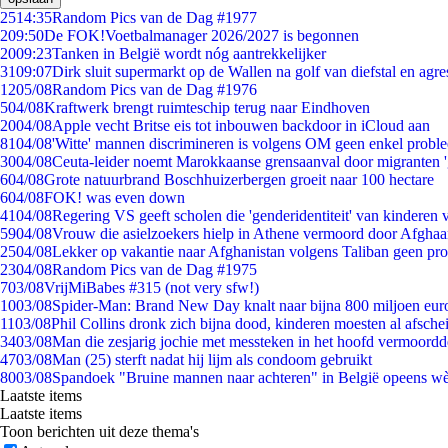
25
14:35
Random Pics van de Dag #1977
2
09:50
De FOK!Voetbalmanager 2026/2027 is begonnen
20
09:23
Tanken in België wordt nóg aantrekkelijker
31
09:07
Dirk sluit supermarkt op de Wallen na golf van diefstal en agre
12
05/08
Random Pics van de Dag #1976
5
04/08
Kraftwerk brengt ruimteschip terug naar Eindhoven
20
04/08
Apple vecht Britse eis tot inbouwen backdoor in iCloud aan
81
04/08
'Witte' mannen discrimineren is volgens OM geen enkel probl
30
04/08
Ceuta-leider noemt Marokkaanse grensaanval door migranten 
6
04/08
Grote natuurbrand Boschhuizerbergen groeit naar 100 hectare
6
04/08
FOK! was even down
41
04/08
Regering VS geeft scholen die 'genderidentiteit' van kinderen
59
04/08
Vrouw die asielzoekers hielp in Athene vermoord door Afghaa
25
04/08
Lekker op vakantie naar Afghanistan volgens Taliban geen pr
23
04/08
Random Pics van de Dag #1975
7
03/08
VrijMiBabes #315 (not very sfw!)
10
03/08
Spider-Man: Brand New Day knalt naar bijna 800 miljoen eur
11
03/08
Phil Collins dronk zich bijna dood, kinderen moesten al afsch
34
03/08
Man die zesjarig jochie met messteken in het hoofd vermoordde 
47
03/08
Man (25) sterft nadat hij lijm als condoom gebruikt
80
03/08
Spandoek "Bruine mannen naar achteren" in België opeens wèl
Laatste items
Laatste items
Toon berichten uit deze thema's