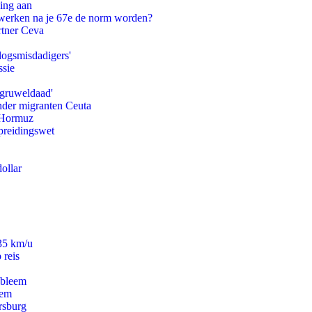
ling aan
 werken na je 67e de norm worden?
rtner Ceva
logsmisdadigers'
ssie
'gruweldaad'
onder migranten Ceuta
n Hormuz
preidingswet
ollar
235 km/u
 reis
obleem
eem
rsburg