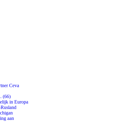
rtner Ceva
. (66)
lijk in Europa
-Rusland
ichigan
ling aan