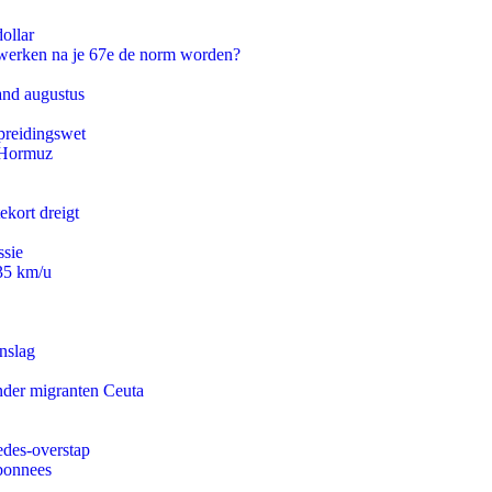
ollar
 werken na je 67e de norm worden?
and augustus
preidingswet
n Hormuz
ekort dreigt
ssie
235 km/u
nslag
onder migranten Ceuta
edes-overstap
abonnees