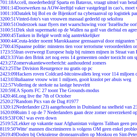
7
01:18
Accell, moederbedrijf Sparta en Batavus, vraagt uitstel van beta
39
01:14
Doorwerken na AOW-leeftijd vaker vastgelegd in cao's, moet
10
01:10
Datalek bij Bol en de Bijenkorf na cyberaanval op logistiek pa
32
00:51
Vinted-foto's van vrouwen massaal gedeeld op seksfora
23
00:51
Onderzoek naar flyers met waarschuwing voor 'Israëlische oor
31
00:51
Dirk sluit supermarkt op de Wallen na golf van diefstal en agre
20
00:45
Tanken in België wordt nóg aantrekkelijker
30
00:44
Ceuta-leider noemt Marokkaanse grensaanval door migranten 
27
00:43
Spaanse politie: minstens tien voor terrorisme veroordeelden 
17
23:55
Iran overweegt Europese hulp bij ruimen mijnen in Straat va
48
23:33
Van den Brink zet nog eens 14 gemeenten onder toezicht om s
4
23:27
Zomervakantieweerbericht: aanhoudend zomers
6
23:25
The Division Resurgence nu gratis op pc
24
23:09
Hackers roven Coldcard-bitcoinwallets leeg voor 114 miljoen d
14
23:03
Italiaanse vrouw wint 1 miljoen, gooit kraslot per abuis weg
1
22:57
Vollering de sterkste na lastige heuvelrit
3
20:59
EA Sports FC 27 toont The Grounds-modus
14
20:46
Long live the 7th of October
25
20:27
Random Pics van de Dag #1977
13
20:12
Nederlander (23) aangehouden in Duitsland na snelheid van 
16
20:09
Ruim 1 op de 7 Nederlanders gaan deze zomer onverzekerd op
6
19:53
FOK! was even down
25
19:52
Lekker op vakantie naar Afghanistan volgens Taliban geen pr
81
19:50
'Witte' mannen discrimineren is volgens OM geen enkel probl
26
19:49
Doden bij Oekraïense droneaanvallen op Moskou en Sint-Pete