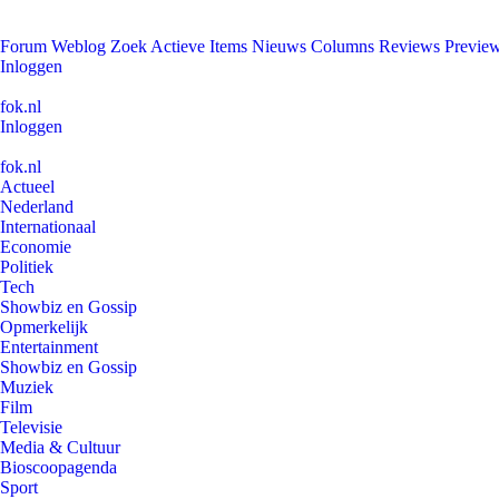
Forum
Weblog
Zoek
Actieve Items
Nieuws
Columns
Reviews
Previe
Inloggen
fok.nl
Inloggen
fok.nl
Actueel
Nederland
Internationaal
Economie
Politiek
Tech
Showbiz en Gossip
Opmerkelijk
Entertainment
Showbiz en Gossip
Muziek
Film
Televisie
Media & Cultuur
Bioscoopagenda
Sport