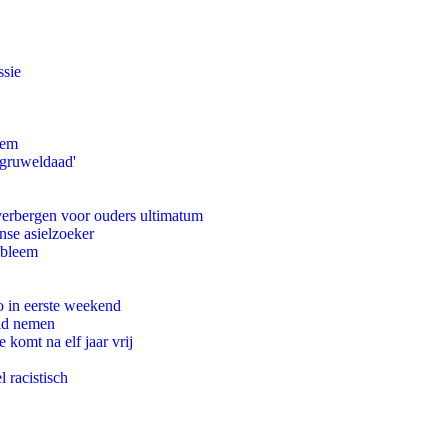
ssie
eem
'gruweldaad'
 verbergen voor ouders ultimatum
nse asielzoeker
obleem
o in eerste weekend
eid nemen
komt na elf jaar vrij
 racistisch