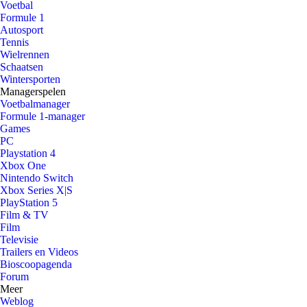
Voetbal
Formule 1
Autosport
Tennis
Wielrennen
Schaatsen
Wintersporten
Managerspelen
Voetbalmanager
Formule 1-manager
Games
PC
Playstation 4
Xbox One
Nintendo Switch
Xbox Series X|S
PlayStation 5
Film & TV
Film
Televisie
Trailers en Videos
Bioscoopagenda
Forum
Meer
Weblog