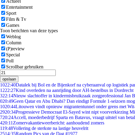
Actueel
Entertainment
Sport
Film & Tv
Games
Toon berichten van deze types
Weblog
Column
(P)review
Special
Poll
Scrollbar gebruiken
opslaan
10
22:40
Datalek bij Bol en de Bijenkorf na cyberaanval op logistiek pa
12
22:27
Kind overleden na aanrijding door AH-bestelbus in Dordrecht
3
22:14
Nieuw slachtoffer in kindermisbruikzaak zorgprofessional Jan B
0
20:49
Geen Qatar en Abu Dhabi? Dan eindigt Formule 1-seizoen moge
10
20:44
Litouwen vindt opnieuw migrantentunnel onder grens met Wit
29
20:34
Progressieve Democraat El-Sayed wint nipt voorverkiezing M
7
20:24
Accell, moederbedrijf Sparta en Batavus, vraagt uitstel van beta
4
20:11
Zomervakantieweerbericht: aanhoudend zomers
1
19:48
Vollering de sterkste na lastige heuvelrit
25
14:35
Random Pics van de Dag #1977