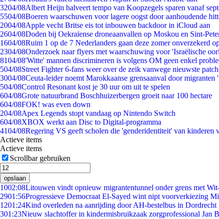
32
04/08
Albert Heijn halveert tempo van Koopzegels sparen vanaf sep
55
04/08
Boeren waarschuwen voor lagere oogst door aanhoudende hitt
20
04/08
Apple vecht Britse eis tot inbouwen backdoor in iCloud aan
26
04/08
Doden bij Oekraïense droneaanvallen op Moskou en Sint-Pete
16
04/08
Ruim 1 op de 7 Nederlanders gaan deze zomer onverzekerd op
23
04/08
Onderzoek naar flyers met waarschuwing voor 'Israëlische oor
81
04/08
'Witte' mannen discrimineren is volgens OM geen enkel probl
5
04/08
Street Fighter 6-fans weer over de zeik vanwege nieuwste patch
30
04/08
Ceuta-leider noemt Marokkaanse grensaanval door migranten 
5
04/08
Control Resonant kost je 30 uur om uit te spelen
6
04/08
Grote natuurbrand Boschhuizerbergen groeit naar 100 hectare
6
04/08
FOK! was even down
2
04/08
Apex Legends stopt vandaag op Nintendo Switch
6
04/08
XBOX werkt aan Disc to Digital-programma
41
04/08
Regering VS geeft scholen die 'genderidentiteit' van kinderen
Actieve items
Actieve items
Scrollbar gebruiken
opslaan
10
02:08
Litouwen vindt opnieuw migrantentunnel onder grens met Wit
29
01:56
Progressieve Democraat El-Sayed wint nipt voorverkiezing M
12
01:24
Kind overleden na aanrijding door AH-bestelbus in Dordrecht
3
01:23
Nieuw slachtoffer in kindermisbruikzaak zorgprofessional Jan B