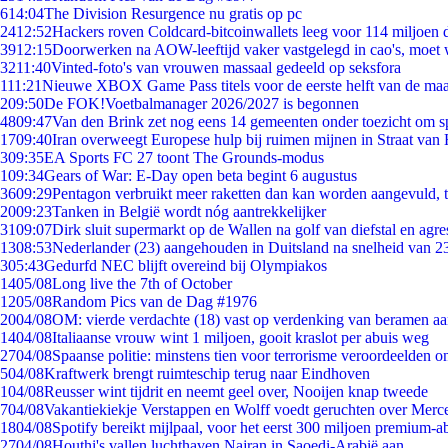
6
14:04
The Division Resurgence nu gratis op pc
24
12:52
Hackers roven Coldcard-bitcoinwallets leeg voor 114 miljoen d
39
12:15
Doorwerken na AOW-leeftijd vaker vastgelegd in cao's, moet
32
11:40
Vinted-foto's van vrouwen massaal gedeeld op seksfora
1
11:21
Nieuwe XBOX Game Pass titels voor de eerste helft van de ma
2
09:50
De FOK!Voetbalmanager 2026/2027 is begonnen
48
09:47
Van den Brink zet nog eens 14 gemeenten onder toezicht om s
17
09:40
Iran overweegt Europese hulp bij ruimen mijnen in Straat va
3
09:35
EA Sports FC 27 toont The Grounds-modus
1
09:34
Gears of War: E-Day open beta begint 6 augustus
36
09:29
Pentagon verbruikt meer raketten dan kan worden aangevuld, t
20
09:23
Tanken in België wordt nóg aantrekkelijker
31
09:07
Dirk sluit supermarkt op de Wallen na golf van diefstal en agre
13
08:53
Nederlander (23) aangehouden in Duitsland na snelheid van 
3
05:43
Gedurfd NEC blijft overeind bij Olympiakos
14
05/08
Long live the 7th of October
12
05/08
Random Pics van de Dag #1976
20
04/08
OM: vierde verdachte (18) vast op verdenking van beramen aa
14
04/08
Italiaanse vrouw wint 1 miljoen, gooit kraslot per abuis weg
27
04/08
Spaanse politie: minstens tien voor terrorisme veroordeelden 
5
04/08
Kraftwerk brengt ruimteschip terug naar Eindhoven
1
04/08
Reusser wint tijdrit en neemt geel over, Nooijen knap tweede
7
04/08
Vakantiekiekje Verstappen en Wolff voedt geruchten over Merc
18
04/08
Spotify bereikt mijlpaal, voor het eerst 300 miljoen premium-
27
04/08
Houthi's vallen luchthaven Najran in Saoedi-Arabië aan